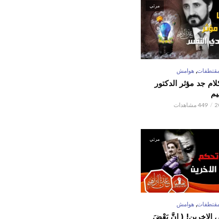
مرئي
,
قتطفات
هوامش
كلام جد مؤثر الدكتور
يم
449 مشاهدات
مرئي
,
قتطفات
هوامش
لاخرين! ( إِنَّ بَعْضَ