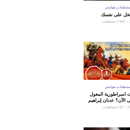
,
قتطفات
هوامش
تبخل على نفسك
1٬402 مشاهدات
مرئي
,
قتطفات
هوامش
ت امبراطورية المغول
الآن؟ عدنان إبراهيم
515 مشاهدات