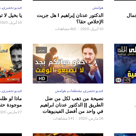
,
هوامش
فيديو تحفيزي
م
 عدنان إبراهيم l جمال
الدكتور عدنان إبراهيم l هل جربت
يا بخيل لا 
الإخلاص حقا؟
10 أبريل، 2020
10 أبريل، 2020
462 مشاهدات
مرئي
مرئي
,
,
,
فيديو تحفيزي
مقتطفات
هوامش
فيديو تحفيزي
م
نصيحة من ذهب لكل من ضل
ماذا لو ظل
الطريق || الدكتور عدنان ابراهيم
موجودة حتى 
في واحد من أفضل الفيديوهات
27 مارس، 2020
28 مارس، 2020
541 مشاهدات