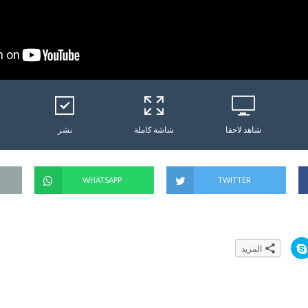
شاهد لاحقا
شاشة كاملة
نشر
WHATSAPP
TWITTER
ا
المزيد
ن
ق
ر
ل
ل
م
ش