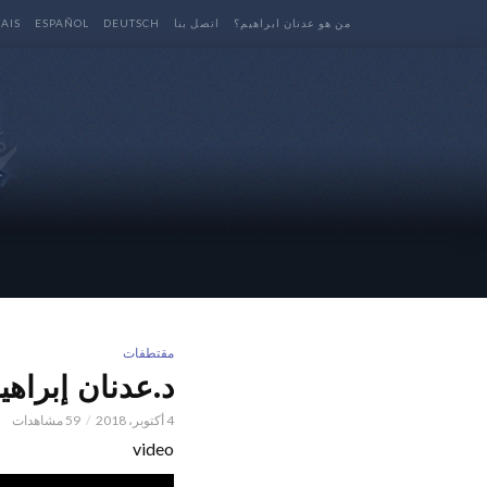
من هو عدنان ابراهيم؟
اتصل بنا
DEUTSCH
ESPAÑOL
AIS
مقتطفات
د.عدنان إبراهي
4 أكتوبر، 2018
59 مشاهدات
video