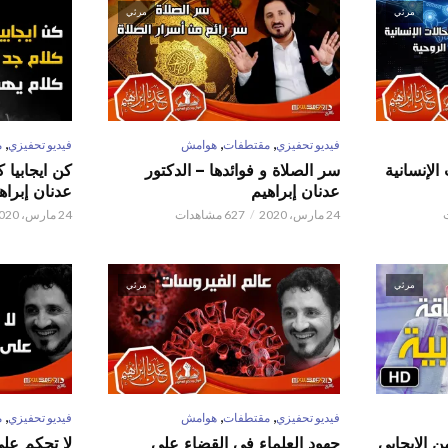
مرئي
مرئي
,
,
,
فيديو تحفيزي
مقتطفات
هوامش
فيديو تحفيزي
م
الإنسانية
سر الصلاة و فوائدها – الدكتور
كن ايجابيا 
عدنان إبراهيم
عدنان إبراه
24 مارس، 2020
627 مشاهدات
24 مارس، 2020
مرئي
مرئي
,
,
,
فيديو تحفيزي
مقتطفات
هوامش
فيديو تحفيزي
م
ن الايجابي
جهود العلماء في القضاء على
لا تحكم على ا