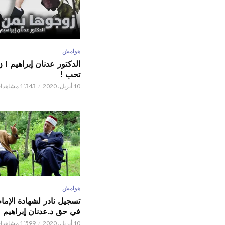
هوامش
الدكت
تحب !
10 أبريل، 2020
1٬343 مشاهدات
هوامش
تسجيل نادر لشهادة الإما
في حق د.عدنان إبراهيم
10 أبريل، 2020
1٬599 مشاهدات