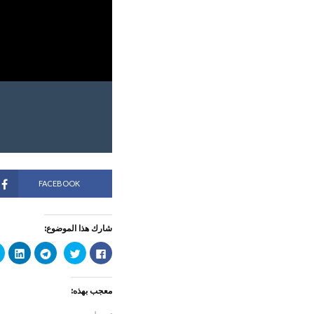
FACEBOOK
شارك هذا الموضوع:
ا
ا
ا
ا
ن
ض
ن
ض
ق
غ
ق
غ
ر
ط
ر
ط
ل
ل
ل
ل
معجب بهذه:
ل
ل
ل
ت
م
م
م
ش
ش
ش
ش
ا