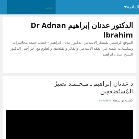
القائمة
الدكتور عدنان إبراهيم Dr Adnan
Ibrahim
الموقع الرسمي للمفكر الإسلامي الدكتور عدنان ابراهيم – خطب جمعة محاضرات
وسلسلات علمية في الفقه الإسلامي والفكر والفلسفة والعلوم مع آخر أخبار الدكتور
الشيخ عدنان ابراهيم .
د عدنان إبراهيم ـ مـحـمـد نَصيرُ
المُستَضعفِين
كتبت بواسطة
rawane