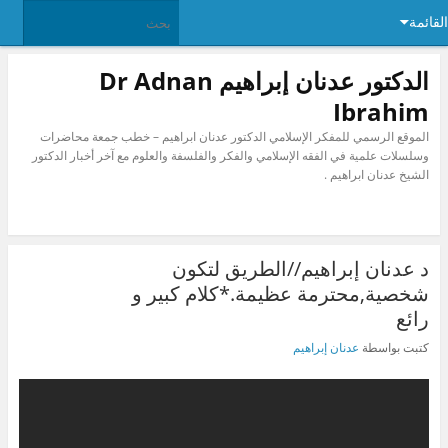
القائمة
الدكتور عدنان إبراهيم Dr Adnan
Ibrahim
الموقع الرسمي للمفكر الإسلامي الدكتور عدنان ابراهيم – خطب جمعة محاضرات
وسلسلات علمية في الفقه الإسلامي والفكر والفلسفة والعلوم مع آخر أخبار الدكتور
الشيخ عدنان ابراهيم .
د عدنان إبراهيم//الطريق لتكون
شخصية,محترمة عظيمة.*كلام كبير و
رائع
كتبت بواسطة
عدنان إبراهيم