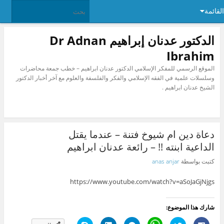
القائمة
الدكتور عدنان إبراهيم Dr Adnan
Ibrahim
الموقع الرسمي للمفكر الإسلامي الدكتور عدنان ابراهيم – خطب جمعة محاضرات
وسلسلات علمية في الفقه الإسلامي والفكر والفلسفة والعلوم مع آخر أخبار الدكتور
الشيخ عدنان ابراهيم .
دعاة دين ام شيوخ فتنة – عندما يقتل
الداعية ابنته !! – رائعة عدنان ابراهيم
كتبت بواسطة
anas anjar
https://www.youtube.com/watch?v=aSoJaGjNjgs
شارك هذا الموضوع:
ا
ا
C
ا
ا
ا