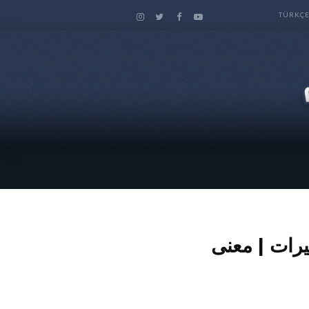
TÜRKÇ
يرات | معنى