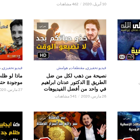
10 أبريل، 2020
462 مشاهدات
مرئي
مرئي
,
,
,
فيديو تحفيزي
مقتطفات
هوامش
فيديو تحفيزي
م
نصيحة من ذهب لكل من ضل
ماذا لو ظل
الطريق || الدكتور عدنان ابراهيم
موجودة حتى 
في واحد من أفضل الفيديوهات
27 مارس، 2020
28 مارس، 2020
541 مشاهدات
مرئي
مرئي