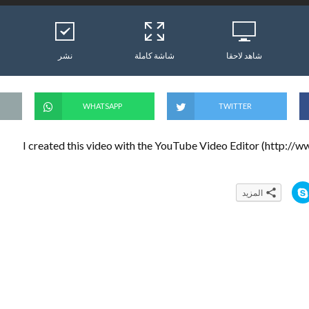
شاهد لاحقا
شاشة كاملة
نشر
WHATSAPP
TWITTER
I created this video with the YouTube Video Editor (http://
ا
المزيد
ن
ق
ر
ل
ل
م
ش
ا
ر
ك
ة
ع
ل
ى