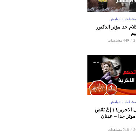
,
قتطفات
هوامش
كلام جد مؤثر الدكتور
يم
449 مشاهدات
مرئي
,
قتطفات
هوامش
لاخرين! ( إِنَّ بَعْضَ
ٌ ) موثر جدا – عدنان
518 مشاهدات