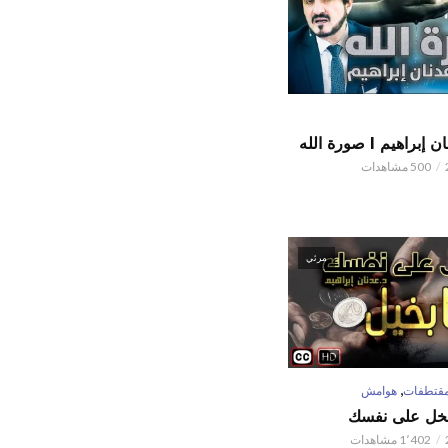
اهيم l صورة الله
500 مشاهدات
مرئي
,
قتطفات
هوامش
تبخل على نفسك
1٬402 مشاهدات