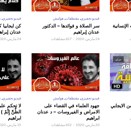
,
,
,
فيديو تحفيزي
مقتطفات
هوامش
فيديو تحفيزي
م
الإنسانية
سر الصلاة و فوائدها – الدكتور
كن ايجابيا 
عدنان إبراهيم
عدنان إبراه
24 مارس، 2020
627 مشاهدات
24 مارس، 2020
مرئي
مرئي
,
,
,
فيديو تحفيزي
مقتطفات
هوامش
فيديو تحفيزي
م
ن الايجابي
جهود العلماء في القضاء على
لا تحكم على ا
الامراض و الفيروسات – د عدنان
الظَّنِّ إِثْم
ابراهيم
ابراهيم
20 مارس، 2020
652 مشاهدات
15 مارس، 2020