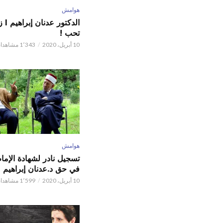
هوامش
الدكت
تحب !
10 أبريل، 2020
1٬343 مشاهدات
هوامش
تسجيل نادر لشهادة الإما
في حق د.عدنان إبراهيم
10 أبريل، 2020
1٬599 مشاهدات