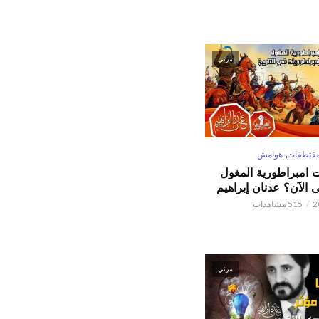
مرئي
,
قتطفات
هوامش
ت امبراطورية المغول
الآن؟ عدنان إبراهيم
515 مشاهدات
مرئي