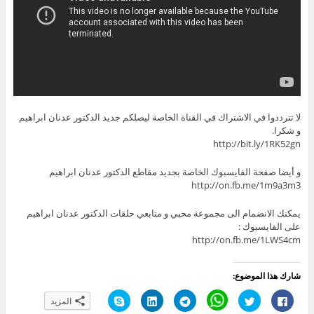
لا تترددوا في الاشتراك في القناة الخاصة ليصلكم جديد الدكتور عدنان ابراهيم
و شكرا.
http://bit.ly/1RK52gn
و أيضا صفحة الفايسبوك الخاصة بجديد مقاطع الدكتور عدنان ابراهيم
http://on.fb.me/1m9a3m3
يمكنك الانضمام الى مجموعة محبي و متابعي حلقات الدكتور عدنان ابراهيم
على الفايسبوك :
http://on.fb.me/1LWS4cm
شارك هذا الموضوع:
ا
ا
C
ا
ا
ا
المزيد
ن
ض
l
ن
ض
ن