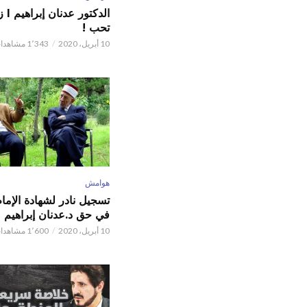
الدكت
تحب !
10 أبريل، 2020
1٬343 مشاهدات
هوامش
تسجيل نادر لشهادة الإما
في حق د.عدنان إبراهيم
10 أبريل، 2020
1٬600 مشاهدات