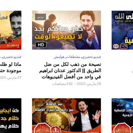
مرئي
مرئي
,
,
,
فيديو تحفيزي
مقتطفات
هوامش
فيديو تحفيزي
م
نصيحة من ذهب لكل من ضل
ماذا لو ظل
الطريق || الدكتور عدنان ابراهيم
موجودة حتى 
في واحد من أفضل الفيديوهات
27 مارس، 2020
28 مارس، 2020
542 مشاهدات
مرئي
مرئي