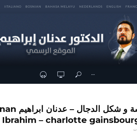
E
IITALIANO
BOSNIAN
BAHASA MELAYU
NEDERLANDS
ENGLISH
FRANC
···
حديث الجساسة و شكل الدجال –
Ibrahim – charlotte gainsbourg