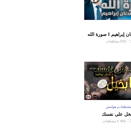
اهيم l صورة الله
502 مشاهدات
مرئي
,
قتطفات
هوامش
تبخل على نفسك
1٬403 مشاهدات