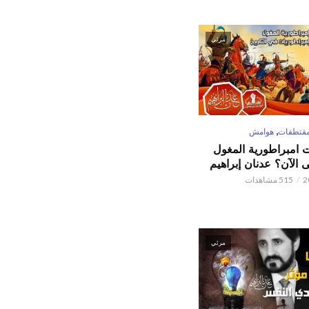
مرئي
,
قتطفات
هوامش
ت امبراطورية المغول
الآن؟ عدنان إبراهيم
515 مشاهدات
مرئي