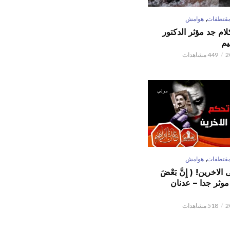
,
قتطفات
هوامش
كلام جد مؤثر الدكتور
يم
449 مشاهدات
مرئي
,
قتطفات
هوامش
لاخرين! ( إِنَّ بَعْضَ
ٌ ) موثر جدا – عدنان
518 مشاهدات