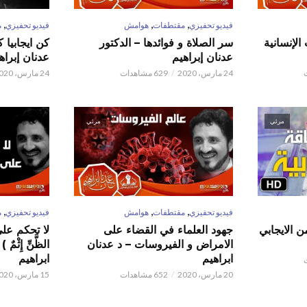
,
,
,
فيديو تحفيزي
مقتطفات
هوامش
فيديو تحفيزي
م
الإنسانية
سر الصلاة و فوائدها – الدكتور
كن ايجابيا 
عدنان إبراهيم
عدنان إبراه
24 مارس، 2020
629 مشاهدات
24 مارس، 2020
مرئي
مرئي
,
,
,
فيديو تحفيزي
مقتطفات
هوامش
فيديو تحفيزي
م
ن الايجابي
جهود العلماء في القضاء على
لا تحكم على ا
الامراض و الفيروسات – د عدنان
الظَّنِّ إِثْم
ابراهيم
ابراهيم
20 مارس، 2020
652 مشاهدات
15 مارس، 2020