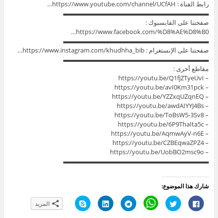
رابط القناة : https://www.youtube.com/channel/UCfAH…
▬▬▬▬▬▬▬▬▬▬▬▬▬▬▬▬▬▬▬▬▬▬▬
صفحتنا على الفايسبوك :
https://www.facebook.com/%D8%AE%D8%B0…
▬▬▬▬▬▬▬▬▬▬▬▬▬▬▬▬▬▬▬▬▬▬▬
صفحتنا على الإنستغرام : https://www.instagram.com/khudhha_bib…
▬▬▬▬▬▬▬▬▬▬▬▬▬▬▬▬▬▬▬▬▬▬▬
مقاطع أخرى :
– https://youtu.be/Q1fjZTyeUvI
– https://youtu.be/avI0Km31pck
– https://youtu.be/YZZxqUZqnEQ
– https://youtu.be/awdAIYYJ4Bs
– https://youtu.be/ToBsW5-3Sv8
– https://youtu.be/6P9ThaIta5c
– https://youtu.be/AqmwAyV-n6E
– https://youtu.be/CZBEqwaZPZ4
– https://youtu.be/UobBO2msc9o
▬▬▬▬▬▬▬▬▬▬▬▬▬▬▬▬▬▬▬▬▬▬▬
شارك هذا الموضوع:
ا
ا
C
ا
ا
ا
المزيد
ن
ض
l
ن
ض
ن
ق
غ
i
ق
غ
ق