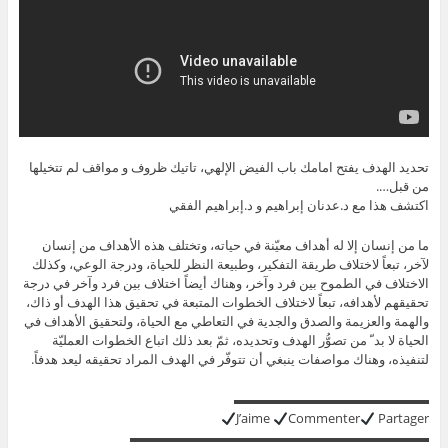
تحديد الهدف يفتح امامك باب الفيض الإلهي، تاتيك ظروف و مواقف لم تتخيلها
من قبل….
اكتشف هذا مع د.عدنان إبراهيم و د.إبراهيم الفقي
ما من إنسان إلا له أهداف معيّنة في حياته، وتختلف هذه الأهداف من إنسان
لآخر، تبعاً لاختلاف طريقة التفكير، وطبيعة النظر للحياة، ودرجة الوعي، وكذلك
الاختلاف في الطموح بين فرد وآخر، وهناك أيضاً اختلاف بين فرد وآخر في درجة
تحقيقهم لأهدافه، تبعاً لاختلاف الخطوات المتبعة في تحقيق هذا الهدف أو ذاك،
والهمة والعزيمة والصدق والجدية في التعاطي مع الحياة، ولتحقيق الأهداف في
الحياة لا بد ّ من تصوُّر الهدف وتحديده، ثمّ بعد ذلك اتباع الخطوات العمليّة
لتنفيذه، وهناك مواصفات ينبغي أن تتوفّر في الهدف المراد تحقيقه ليعد هدفاً.
▬▬▬▬▬▬▬▬▬▬▬▬▬▬▬
J’aime
Commenter
Partager
▬▬▬▬▬▬▬▬▬▬▬▬▬▬▬▬▬▬▬▬▬▬▬