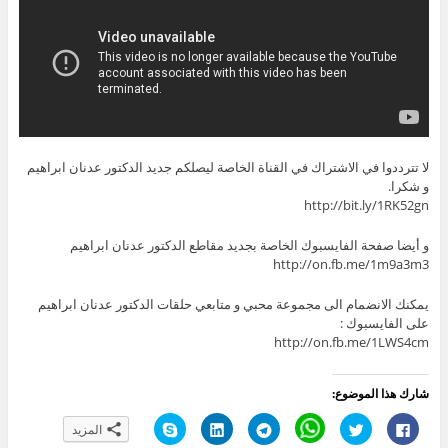
لا تترددوا في الاشتراك في القناة الخاصة ليصلكم جديد الدكتور عدنان ابراهيم
و شكرا.
http://bit.ly/1RK52gn
و أيضا صفحة الفايسبوك الخاصة بجديد مقاطع الدكتور عدنان ابراهيم
http://on.fb.me/1m9a3m3
يمكنك الانضمام الى مجموعة محبي و متابعي حلقات الدكتور عدنان ابراهيم
على الفايسبوك :
http://on.fb.me/1LWS4cm
شارك هذا الموضوع:
ا
ا
C
ا
ا
ا
المزيد
ن
ض
l
ن
ض
ن