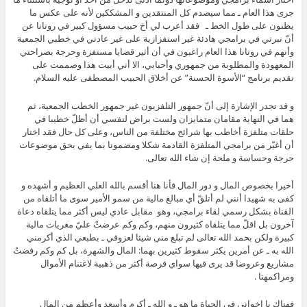
جرى هذا العام ـ مما سيصدم كل المنتقدين و المشككين لأنه على عكس ما
يظنون على طول الخط ـ فقد أعرب لي أخ حبيب مسؤول كبير في روتانا عن
أنّ نبرتي في برامجي هادئة غير استفزازية على غير عادتي في خطبي الجمعية
وأنهم في روتانا هذا العام راغبون في أن أثير قضايا مستفزة وحرجة بصراحتي
المعهودة والمطلوبة من جمهوري وأحبابي، الا أني أبيت هذا وصممت على
تقديم برنامج “الأسوة الحسنة” عن أخلاق الحبيب المصطفى عليه السلام.
و قد تجدر الإشارة إلى أنّ جمهور التلفزيون غير جمهور الخطب الجمعية، ثم
هما في النهاية مقامان متمايزان ولست براض لنفسي أن أظلّ خطيبا في
حلقات متلفزة أخاطب بها شرائح مختلفة من الناس، وعلى كل حال فقد اختار
أن أغيّر من برامجي المتلفزة القادمة شكلا ومضمونا بما يفي بحق موضوعات
حرجة وحساسة و ملحة إن شاء الله تعالى.
أخيرا بخصوص المال و دور المال فأنا هنا أقسم بالله العلي العظيم و أشهده و
كفى به شهيدا أنني لم أتلقّ أي مبالغ مالية من سمو الأمير سوى ما أتلقاه من
القناة بشكل رسمي لقاء برامجي، وهو مقابل عادي ليس أكثر مما يتلقاه دعاة
آخرون بل اقلّ مما يتلقاه كثيرون منهم، وكم وكم عرضتْ عليّ مغريات مالية
كبيرة ولكن بحمد الله تعالى لم تبلغ مني شيئا لعزوفي ـ بطبعي الذي أكرمني
الله به ـ عن أمرين يكثر سقوط كثيرين بهما: المال والشهرة، بل كم وكم رفضتُ
مشاريع وعروضا قد يرى فيها سواي فرصة أكثر من ذهبية لاغتنام الأموال
ومراكمهتا .
فهناك يا إخواني في الحياة ما هو ـ و الله ـ أكرم وأسعد وأعظم من المال