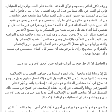
و رغم تكرّر لقائي بسموه و توثّق العلاقة القائمة على الحب والإحترام المتبادل،
فإني لم أكتب عن ذلك شيئا من قبلُ أما وقد اقتضى الحال البيان فأقول: لقد
سرّني ما لمستُ من سمو الأمير ـ على الضد تماما مما يشيعه بعض شانئيه ـ
من استقامة و خير، فالرجل على ما رأيت بنفسي و توثقته من بعض مرافقيه
الدائمين شديد المحافظة على أداء الصلاة سفرا وحضرا في غير ما تساهل أو
تقصير، كما أنه لا يتعاطى شرب شيئ من المسكرات ولا يسمح لأحد من
مرافقيه بذلك، بل إنه لا يدخن السجائر وهو لمن دنا منه و خالطه شديد التواضع
بعيد البعد كلّه من التكلّف والإفتعال وهذي خصائص أنا شديد الإهتمام بها
والتقدير لها و من تابع سجلَ الأمير في دعم أعمال الخير و البر و الإهتمام
بالفقراء و المحاويج ،رأى ما يرجو معه أن يسير كل أغنياء المسلمين في سبيله
و أن ينهجوا نهجه .
و الحاصل انّ الرجل فتح لي أبواب قنواته حين أحجم الآخرون عن ذلك.
ثمّ إنّ روتانا قناة يتابعها أعداد غفيرة ليسوا من جماهير الفضائيات الاسلامية
وهذه بحدّ ذاتها ميزة، إذ من اللازم الوصول الى هؤلاء لنصل حبلهم بحبل دينهم و
قد صرّح لي أحد مشاهير الدعاة و هو مدير لقناة إسلامية بأنه لو خُيّر لاختار
الظهورَ في روتانا ولاستغنى عن إدارة القناة الإسلامية، ثم أفصح عن سبب ذلك
المتمثل في أنّ متابعي القنوات الإسلامية أقلّ عددا بمراحل من متابعي الام بي
سي و روتانا، و ذكر لي احصائيات و ارقاما تؤكد ذلك.
هذا من جهة، وأما من جهة برامجي أخرى فأؤكد لكم أنني ـ يعلم الله ـ أنا الذي
أختار أسماء برامجي وموضوعاتها دونما أدنى تدخل من أحد أو توجيه باستثناء ما