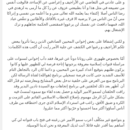
و على عادتي في التغاضي عن الأراجيف و إعراضي عن الإساءة، فالوقت أنفس
من تضييعه في مثل هذا و أنا بطبيعتي عزوف عن ردّ كل ما أرمى به لزهدي في
رضا الناس أصلا إكتفاء بما يعلمه الله تعالى مني و ما أعلمه من نفسي و إدراكا
مني أنّ من الناس من لا يرضيه الا قرف غيره بالأفائك والأظانين و تنقّص عباد
الله، فمهما دافعتَ عن نفسك لن يرعووا فمقتضى الحكمة تجاهلهم و ترك
الإشتغال بهم.
و لكني إشفاقا على بعض إخواني المحبين الصادقين الذين ربما تأثروا ببعض
تلكم الأراجيف و رغبوا في الكشف عن جلية الأمر رأيت أن أكتب هذه الكلمات:
أمّا بخصوص ظهوري على روتانا دوناً عن غيرها، فقد دأب إخواني لسنوات على
مراسلة قنوات إسلامية معروفة يرجونها إتاحة فرصة لي للظهور عليها و كانوا
يزكون طلبهم بتوقيع أعداد كبيرة من المحبين، و دائما كان الرد بالتجاهل التام
للأسف الشديد حتى كانت فرصة تسجيلي برنامج (هوالله) لقناة الرسالة لكن
البرنامج منع من العرض على خلفية تدخل بعض المشايخ ومعارضته ثم قدّر الله
أن أظهر بعد ذلك لحلقتين في برنامج إتجاهات مع السيدة نادين البدير وقد
راقت الحلقتان لسمو الامير الوليد و حصل بعده لقاء مع سموه لمستُ فيه
بشكل جلي أنّ الرجل مهموم بإصلاح الخطاب الاسلامي القائم على التزمت و
الكره و ضيق الأفق، راغب في استرداد الإسلام الذي جرى اختطافه من طرف
أناس أساؤوا أكثر مما احسنوا و خرّبوا أكثر مما عمّروا.
و بتواضع غير متكلّف أعرب سمو الأمير عن رغبته في فتح باب قنواته لي كي
أساهم بما أقدر عليه قائلا: أنت لديك المعرفة و نحن لدينا الوسيلة.