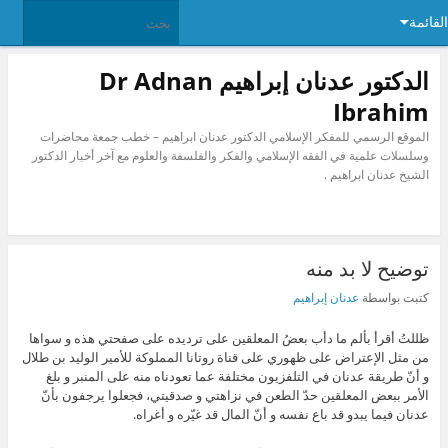
القائمة
الدكتور عدنان إبراهيم Dr Adnan
Ibrahim
الموقع الرسمي للمفكر الإسلامي الدكتور عدنان ابراهيم – خطب جمعة محاضرات
وسلسلات علمية في الفقه الإسلامي والفكر والفلسفة والعلوم مع آخر أخبار الدكتور
الشيخ عدنان ابراهيم .
توضيح لا بد منه
كتبت بواسطة
عدنان إبراهيم
ظللتُ أقرأ بألم ما دأب بعضُ المعلقين على ترديده على صفحتي هذه و سواها
من مثل الإعتراض على ظهوري على قناة روتانا المملوكة للأمير الوليد بن طلال
و أنّ طريقة عدنان في التلفزيون مختلفة عما تعودناه منه على المنبر و بلغ
الأمر ببعض المعلقين حدّ الطعن في نزاهتي و صدقيتي، فجعلوا يرجفون بأنّ
عدنان فيما يبدو قد باع نفسه و أنّ المال قد غيّره و أغراه.