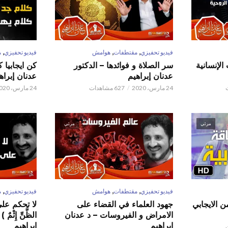
,
,
,
فيديو تحفيزي
مقتطفات
هوامش
فيديو تحفيزي
م
الإنسانية
سر الصلاة و فوائدها – الدكتور
كن ايجابيا 
عدنان إبراهيم
عدنان إبراه
24 مارس، 2020
627 مشاهدات
24 مارس، 2020
مرئي
مرئي
,
,
,
فيديو تحفيزي
مقتطفات
هوامش
فيديو تحفيزي
م
ن الايجابي
جهود العلماء في القضاء على
لا تحكم على ا
الامراض و الفيروسات – د عدنان
الظَّنِّ إِثْم
ابراهيم
ابراهيم