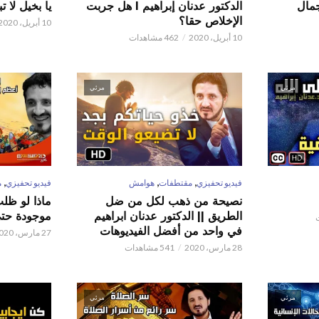
 عدنان إبراهيم l جمال
الدكتور عدنان إبراهيم l هل جربت
يا بخيل لا 
الإخلاص حقا؟
10 أبريل، 2020
10 أبريل، 2020
462 مشاهدات
مرئي
مرئي
,
,
,
فيديو تحفيزي
مقتطفات
هوامش
فيديو تحفيزي
م
نصيحة من ذهب لكل من ضل
ماذا لو ظل
الطريق || الدكتور عدنان ابراهيم
موجودة حتى 
في واحد من أفضل الفيديوهات
27 مارس، 2020
28 مارس، 2020
541 مشاهدات
مرئي
مرئي