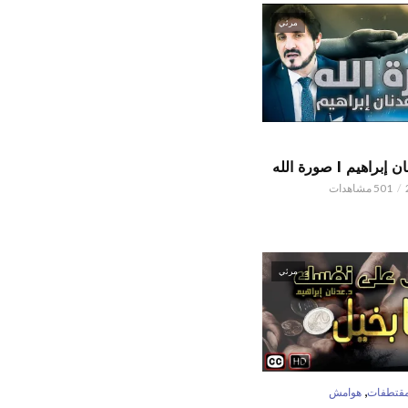
مرئي
اهيم l صورة الله
501 مشاهدات
مرئي
,
قتطفات
هوامش