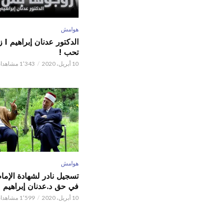
هوامش
الدكت
تحب !
10 أبريل، 2020
1٬343 مشاهدات
هوامش
تسجيل نادر لشهادة الإما
في حق د.عدنان إبراهيم
10 أبريل، 2020
1٬599 مشاهدات