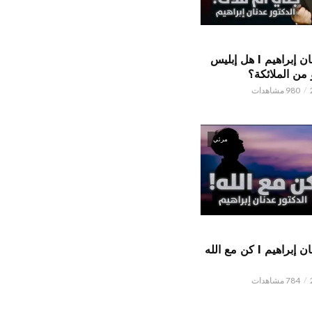
الدكتور عدنان إبراهيم l هل إبليس
من الملائكة؟
980 مشاهدات
مرئي
الدكتور عدنان إبراهيم l كن مع الله
784 مشاهدات