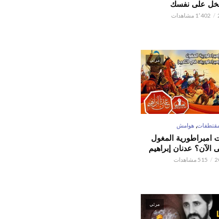
تبخل على نفسك
1٬402 مشاهدات
مرئي
,
قتطفات
هوامش
ت امبراطورية المغول
الآن؟ عدنان إبراهيم
515 مشاهدات
مرئي