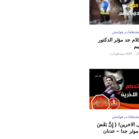
,
قتطفات
هوامش
كلام جد مؤثر الدكتور
يم
449 مشاهدات
مرئي
,
قتطفات
هوامش
لاخرين! ( إِنَّ بَعْضَ
ٌ ) موثر جدا – عدنان