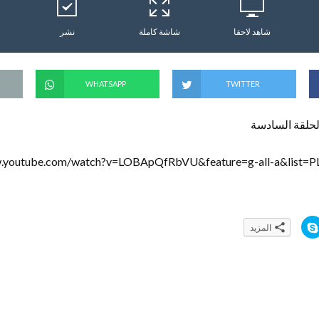
شاهد لاحقا
شاشة كاملة
نشر
WHATSAPP
TWITTER
لحلقة السادسة
w.youtube.com/watch?v=LOBApQfRbVU&feature=g-all-a&lis
ا
المزيد
ن
ق
ر
ل
ل
م
ش
ا
ر
ك
ة