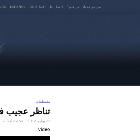
من هو عدنان ابراهيم؟
اتصل بنا
DEUTSCH
ESPAÑOL
AIS
مقتطفات
تناظر عجيب ف
27 يوليو، 2012
68 مشاهدات
video