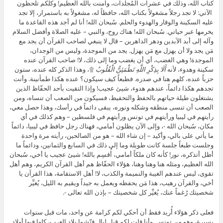
كتاب الله، وذلك في عشرات المُجلَّدات، وآمنت بالله العظيم! وكلكم تلحظون
الآتي: لا تجد رجلاً مشغولاً بكتاب الله، حافظاً له، مشغولاً به باستمرار، إلا تجد
عليه السكينة والوقار والهدوء والحلم. سُبحان الله! أنا لم أجد هذه القاعدة ما
يخرمها عبر حياتي. سُبحان الله! هناك روح، والنبي – عليه الصلاة وأفضل السلام
وآله إلى أبد الآبدين ودهر الداهرين – قال لا ينبغي لصاحب القرآن أن يجد مع
مَن يجد ولا أن يهزل مع مَن يهزل. يجد من الموجدة، وليس من الوجدان،
الموجدة! وهي الغضب، أي أن يغضب وما إلى ذلك، لا! صاحب القرآن عنده
سكينة وهدوء، لأنه
أَلَا بِذِكْرِ اللَّهِ تَطْمَئِنُّ الْقُلُوبُ
۩، وهذا الذكر كله عنده، ستون
حزباً عنده، كلهم هنا في صدره. فطبعاً كيف سيكون؟ عنده هكذا طمأنينة. وأنت
تجدهم هكذا دائماً، عندهم هدوء، شيئ عجيب! وإذا التقيت بأحد الحفّاظ الذين
يشتغلون طيلة حياتهم بالحفظ والتحفيظ، فسيكون من الصعب أن تنساه، ومن
الصعب أن تنسى منطقه وشكله ونوره، يبقى دائماً في رأسك، وهذا حصل معي،
رأيتهم في ليبيا ورأيتهم في تونس ورأيتهم في فلسطين – وهم كذلك في أي
مكان، سُبحان الله -، وإلى الآن يظلون أمامي، فهناك رجل حافظ في ليبيا، دائماً
ما يأتي على بالي، وأكيد – إن شاء الله – هو من الصالحين، رأيته مرة واحدة
وجلست طبعاً جلسة كانت طويلة وما إلى ذلك في السابع والثمانين، ودائماً ما
أظل أتذكره، نور! كأنه كان ملكاً أمامي، أُقسِم بالله! شيئ عجيب يا أخي، سُبحان
الله العظيم، ومثله هنا وهنا وهنا، هؤلاء الحفّاظ هم أهل القرآن الكريم، وهم أهل
تقوى، ليس عندهم الغيبة والنميمة والكذب، لا! أهل الاستقامة، هذا القرآن يا
أخي، والقرآن رهيب، هذا مَن يحفظه ويعمل به جيداً ويقيم به الليل، يُغيِّر
شخصيتك رُغماً عنك، يُغيِّر كل شخصيتك – بإذن الله تعالى -.
فعلى ذكر هؤلاء أُريد فقط أن أحكي لكم كرامة عن واحد، مات قبل سنوات
يسيرة، وهو من تونس. وأنا قلت لكم قبل ليال فتّشوا بلاد العرب، كلها فيها أولاد