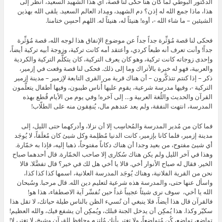
الدكتور البوطي لما كان هنا حكى لنا قصة، أي هذا الشهيد السعيد، انظر إلى
هذا، ماذا جمع الله له إذن؟ دم الشهيد، ومِداد العالم السعيد. يلقى الله بهذين
الشيئين – ما شاء الله -، أوه! هنيئاً له، هنيئاً له. اللهم أحسِن ختامنا.
فحكى لنا قصة مُؤثِّرة جداً جداً عن موضوع الإنفاق هذا لوجه الله، قصة مُؤثِّرة
جداً! وأنت تعرف أنه طبعاً كردي، وأعتقد أمه كانت تركية، وزوجة أبيه تركية أيضاً،
وإحدى زوجاته كانت تركية، وهو كان يعرف التركية، كان يتكلَّم التركية والكردية
والعربية، فهو له خبرة بالأتراك وما إلى ذلك. فحكى لنا قصة وقعت في إزمير،
ذكر – إذا كنتم تتذكَّرون – أن هناك قرية من القرى التابعة لإزمير – مدينة إزمير
التركية -، وفيها مدرسة شرعية، يقوم عليها أُناس طيبون، وفيها أطفال يتعلَّمون
القرآن والحديث واللُغة العربية و… إلى آخره! وفي يوم من الأيام قُطع بهذه
المدرسة، انتهت النفقة، ولم يعد عندهم مال، يُنفِقون منه على الطلّاب!
فما كان من مُدير المدرسة والمُحاسِب إلا أن نزلا، وأدركهما حتى الليل، إلى
مدينة إزمير، فلما كانا بإزمير، كانت الدنيا مُظلِمة وكل شيئ كان مُغلَقاً، لا يُوجَد
أي شيئ مفتوح، من بعيد وجدا أن هناك دكاناً مفتوحاً، ذهبا إليه، فإذا به خمّارة.
وهذا في آخر الليل ولم يكن هناك سُكارى إلا صاحب الخمّارة. قال أحدهما صباح
الخير. فقال له صباح الأنوار أخي. قالا يا أخي هل لك في خير؟ قال تفضَّلا. قالا
نحن من القرية الفلانية، وهناك يُوجَد المدرسة العلانية، اسمها كذا كذا كذا،
واسأل عنها حتى، والمدرسة هذه شرعية لتعليم دين الله. قال مرحبا. وسُبحان
الله يا أخي، سوف نرى شيئاً عجيباً غداً حين نُفسِّر آية الاصطفاء، هذا هو!
فالقرآن قال هذا أيضاً، فلا ينبغي أن تُسيء الظن بالناس طيلة حياتك، لا تقل هذا
سكيّر وكذا. هذا يُمكِن أن يدخل الجنة قبلك، ويُمكِن أن يشفع فيك، والله العظيم!
تواضع، تواضع، كُن مُتواضِعاً، ولا تغتر بأنك مُلتزِم وحافظ للقرآن وشيخ، لا تغتر، لا!