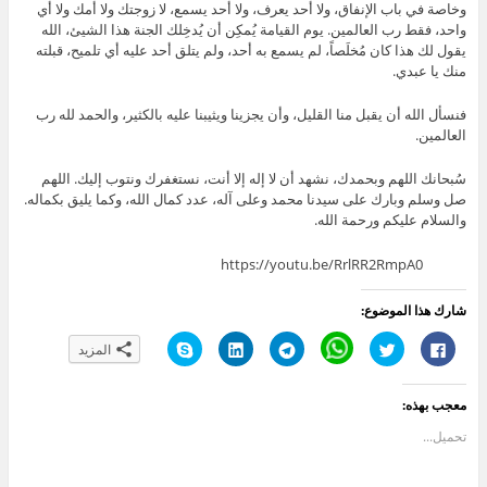
وخاصة في باب الإنفاق، ولا أحد يعرف، ولا أحد يسمع، لا زوجتك ولا أمك ولا أي
واحد، فقط رب العالمين. يوم القيامة يُمكِن أن يُدخِلك الجنة هذا الشيئ، الله
يقول لك هذا كان مُخلَصاً، لم يسمع به أحد، ولم يتلق أحد عليه أي تلميح، قبلته
منك يا عبدي.
فنسأل الله أن يقبل منا القليل، وأن يجزينا ويثيبنا عليه بالكثير، والحمد لله رب
العالمين.
سُبحانك اللهم وبحمدك، نشهد أن لا إله إلا أنت، نستغفرك ونتوب إليك. اللهم
صل وسلم وبارك على سيدنا محمد وعلى آله، عدد كمال الله، وكما يليق بكماله.
والسلام عليكم ورحمة الله.
https://youtu.be/RrlRR2RmpA0
شارك هذا الموضوع:
ا
ا
C
ا
ا
ا
المزيد
ن
ض
l
ن
ض
ن
ق
غ
i
ق
غ
ق
ر
ط
c
ر
ط
ر
ل
ل
k
ل
ل
ل
معجب بهذه:
ل
ل
t
ل
ت
ل
م
م
o
م
ش
م
ش
ش
s
ش
ا
ش
تحميل...
ا
ا
h
ا
ر
ا
ر
ر
a
ر
ك
ر
ك
ك
r
ك
ع
ك