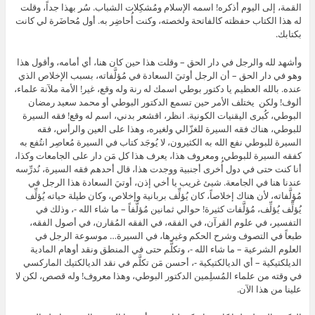
القمة، إلى اليوم أذكره! اسمه الإسلام ومُشكِلات الشباب. سُر بهذا جداً، وقلت
له هذا الكتاب حفظته كالفاتحة ولخصته، وكنت أُحاضِر به. أول مُحاضَرة لي كانت
بكتابك.
وأشهد لله والرجل في دار الحق – وقلت هذا حين كان هنا، أي أمامه، وأقول هذا
وهو في دار الحق – أن الرجل أوتيَ السعادة في مُؤلَّفاته، بسبب الإخلاص الذي
عنده. بالله العظيم يا دكتور بوطي اسمك له رنة وله وقع، غير! الأمة ملآنة علماء،
ألوف! ولكن يختلف الأمر حين تسمع الدكتور البوطي أو محمد سعيد رمضان
البوطي، كُبرى اليقنيات الكونية. انظر، اقشعر بدني، اسم له وقع! فقه السيرة
للبوطي، هناك فقه السيرة للغزّالي ولغيره، وهذا على العين والرأس، فقه
السيرة للبوطي نفع الله به الكثيرون، لا يُوجَد كتاب في السيرة مُعاصِر انتُفع به
كفقه السيرة للبوطي، ومعروف هذا، يعرف هذا كل مَن دار على الجامعات وكذا،
أنا كنت حتى في دول أُخرى أجنبية ووجدت هذا، قال أحدهم فقه السيرة، نُدرِّسه
عندنا هنا في الجامعة. شيئ غريب يا أخي إذن، أوتيَ السعادة هذا الرجل في
مُؤلَّفاته، لأن هناك إخلاصاً، كان يُؤلِّف بربانية وإخلاص، وكان طيلة حياته يُؤلِّف
يُؤلِّف يُؤلِّف، مُؤلَّفات كثيرة! حوالي ثمانين مُؤلَّفاً – ما شاء الله -، وذلك في
التفسير، في علوم القرآن، في الفقه، في الفقه المُقارن، في أصول الفقه،
طبعاً في التصوف وشرح الحكم وغيرها، في السيرة… موسوعة الرجل في
العلوم الشرعية – ما شاء الله -، وتكلَّم حتى في المنطق ونقد أوهام المادية
الديلكتيكية – أي الديالكتيكية -، أحسن مَن تكلَّم في نقد الديالكتيك الماركسي
في وقته من علماء المُسلِمين الدكتور البوطي، وهذا معروف! وله قصص، لكن لا
علينا من هذا الآن.