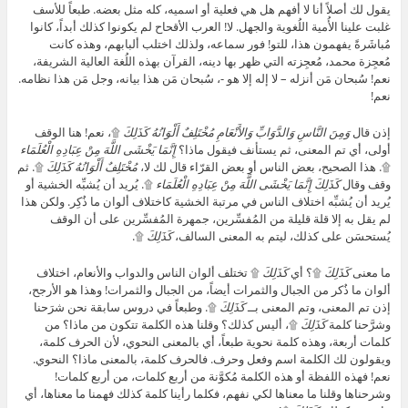
يقول لك أصلاً أنا لا أفهم هل هي فعلية أو اسميه، كله مثل بعضه. طبعاً للأسف
غلبت علينا الأُمية اللُغوية والجهل. لا! العرب الأقحاح لم يكونوا كذلك أبداً، كانوا
مُباشَرةً يفهمون هذا، للتو! فور سماعه، ولذلك اختلب ألبابهم، وهذه كانت
مُعجِزة محمد، مُعجِزته التي ظهر بها دينه، القرآن بهذه اللُغة العالية الشريفة،
نعم! سُبحان مَن أنزله – لا إله إلا هو -، سُبحان مَن هذا بيانه، وجل مَن هذا نظامه.
نعم!
إذن قال
وَمِنَ النَّاسِ وَالدَّوَابِّ وَالأَنْعَامِ مُخْتَلِفٌ أَلْوَانُهُ كَذَلِكَ
۩، نعم! هنا الوقف
أولى، أي تم المعنى، ثم يستأنف فيقول ماذا؟
إِنَّمَا يَخْشَى اللَّهَ مِنْ عِبَادِهِ الْعُلَمَاء
۩. هذا الصحيح، بعض الناس أو بعض القرّاء قال لك لا،
مُخْتَلِفٌ أَلْوَانُهُ كَذَلِكَ
۩. ثم
وقف وقال
كَذَلِكَ إِنَّمَا يَخْشَى اللَّهَ مِنْ عِبَادِهِ الْعُلَمَاء
۩. يُريد أن يُشبِّه الخشية أو
يُريد أن يُشبِّه اختلاف الناس في مرتبة الخشية كاختلاف ألوان ما ذُكِر. ولكن هذا
لم يقل به إلا قلة قليلة من المُفسِّرين، جمهرة المُفسِّرين على أن الوقف
يُستحسَن على كذلك، ليتم به المعنى السالف،
كَذَلِكَ
۩.
ما معنى
كَذَلِكَ
۩؟ أي
كَذَلِكَ
۩ تختلف ألوان الناس والدواب والأنعام، اختلاف
ألوان ما ذُكر من الجبال والثمرات أيضاً، من الجبال والثمرات! وهذا هو الأرجح،
إذن تم المعنى، وتم المعنى بــ
كَذَلِكَ
۩. وطبعاً في دروس سابقة نحن شرَحنا
وشرَّحنا كلمة
كَذَلِكَ
۩، أليس كذلك؟ وقلنا هذه الكلمة تتكون من ماذا؟ من
كلمات أربعة، وهذه كلمة نحوية طبعاً، أي بالمعنى النحوي، لأن الحرف كلمة،
ويقولون لك الكلمة اسم وفعل وحرف. فالحرف كلمة، بالمعنى ماذا؟ النحوي.
نعم! فهذه اللفظة أو هذه الكلمة مُكوَّنة من أربع كلمات، من أربع كلمات!
وشرحناها وقلنا ما معناها لكي نفهم، فكلما رأينا كلمة كذلك فهمنا ما معناها، أي