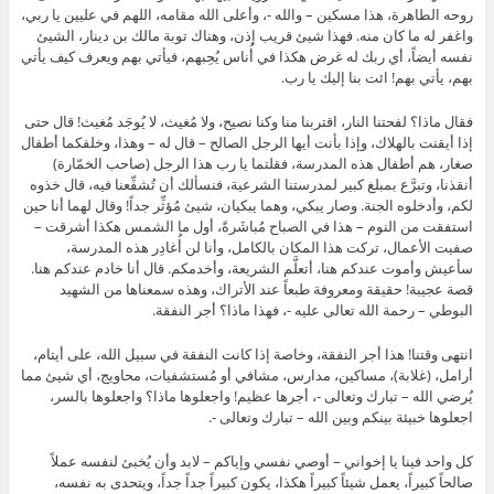
روحه الطاهرة، هذا مسكين – والله -، وأعلى الله مقامه، اللهم في عليين يا ربي،
واغفر له ما كان منه. فهذا شيئ قريب إذن، وهناك توبة مالك بن دينار، الشيئ
نفسه أيضاً، أي ربك له غرض هكذا في أُناس يُحِبهم، فيأتي بهم ويعرف كيف يأتي
بهم، يأتي بهم! ائت بنا إليك يا رب.
فقال ماذا؟ لفحتنا النار، اقتربنا منا وكنا نصيح، ولا مُغيث، لا يُوجَد مُغيث! قال حتى
إذا أيقنت بالهلاك، وإذا بأنت أيها الرجل الصالح – قال له – وهذا، وخلفكما أطفال
صغار، هم أطفال هذه المدرسة، فقلتما يا رب هذا الرجل (صاحب الخمّارة)
أنقذنا، وتبرَّع بمبلغ كبير لمدرستنا الشرعية، فنسألك أن تُشفِّعنا فيه، قال خذوه
لكم، وأدخلوه الجنة. وصار يبكي، وهما يبكيان، شيئ مُؤثِّر جداً! وقال لهما أنا حين
استفقت من النوم – هذا في الصباح مُباشَرةً، أول ما الشمس هكذا أشرقت –
صفيت الأعمال، تركت هذا المكان بالكامل، وأنا لن أُغادِر هذه المدرسة،
سأعيش وأموت عندكم هنا، أتعلَّم الشريعة، وأخدمكم. قال أنا خادم عندكم هنا.
قصة عجيبة! حقيقة ومعروفة طبعاً عند الأتراك، وهذه سمعناها من الشهيد
البوطي – رحمة الله تعالى عليه -، فهذا ماذا؟ أجر النفقة.
انتهى وقتنا! هذا أجر النفقة، وخاصة إذا كانت النفقة في سبيل الله، على أيتام،
أرامل، (غلابة)، مساكين، مدارس، مشافي أو مُستشفيات، محاويج، أي شيئ مما
يُرضي الله – تبارك وتعالى -، أجرها عظيم! واجعلوها ماذا؟ واجعلوها بالسر،
اجعلوها خبيئة بينكم وبين الله – تبارك وتعالى -.
كل واحد فينا يا إخواني – أوصي نفسي وإياكم – لابد وأن يُخبئ لنفسه عملاً
صالحاً كبيراً، يعمل شيئاً كبيراً هكذا، يكون كبيراً جداً جداً، ويتحدى به نفسه،