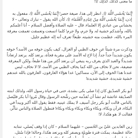
ما معنى كذلك.
كَذَلِكَ
۩!
إِنَّمَا يَخْشَى اللَّهَ
۩، انظر إلى هذا، صيغة حصر!
إِنَّمَا يَخْشَى اللَّهَ
۩، مفعول به
إذن،
إِنَّمَا يَخْشَى اللَّهَ مِنْ عِبَادِهِ الْعُلَمَاء
۩، كأن الله يقول – تبارك وتعالى – لا
يخشاني من عبادي إلا العلماء. قال – عليه الصلاة وأفضل السلام – أنا أعلمكم
بالله، وأشدكم خشية له. ولا جرم، ولا جرم! كلما اتسعت وتعمقت تغمقت معرفة
المرء بالله، عظمت منه خشيته. طبعاً! تعرف أنه إله عظيم جليل.
وذكرت مرة شيئاً عن خوف الظبي أو الغزال، كيف يكون خوفه من الأسد؟ خوفه
يكون شديداً جداً جداً. إذا لاح له الأسد على مقربة فجأة، يرتعد كله. يرتعد ارتعاداً
شديداً! والعبد الذي يعرف ربه ينبغي أن يرتعد أكثر من هذا طبعاً، ولكن المعرفة
ضعيفة، نحن لا نخاف من الله كما يخاف الظبي من الأسد، لا! لا نخاف، ليس
عندنا هذا الخوف إلى الآن، مساكين! عدا هؤلاء العارفون، العارفون بالله عندهم
خشية شديدة، خشية شديدة!
أبو بكر الصدّيق كان إذا صلى بكى بشدة، حتى في حياة رسول الله، ولذلك ابنته
الصدّيقة عائشة لم تشأ أن تُقدِّمه حين رشَّحه الرسول وقال مُروا أبا بكر فليُصل
بالناس. قالت أبو بكر رجل أسيف. لا يملك عينيه. فقط يقول الله أكبر ويبدأ في
البكاء، قرآن وبكاء، وبكاء وبكاء وبكاء وبكاء وبكاء! فتطول الصلاة والناس تتأثَّر،
فقالت لا. هو هكذا، لا!
زين العابدين عليّ بن الحُسين – عليهما السلام – كان إذا وقف يُصلي، تنتابه
حالة عظيمة، يمكث فترة طويلة ويصفر كله ويرتعد هكذا، وحالة! فإذا سُئل،