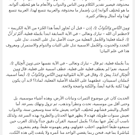
محذوفة، فيصير تقدير الكلام ومن الناس والدواب والأنعام ما هو مُختلِف ألوانه.
ما هو مُختلِف ألوانه! إذن بإضمار ما محذوفة، والعربية تتسع لهذا، العربية تتسع
لهذا وله أمثال ونظائر كثيرة.
وَمِنَ النَّاسِ وَالدَّوَابِّ
۩، إذن – قبل أن نُجاوِز أيضاً هذا الجُزء من الآية الكريمة –
لاحظتم أن الله – تبارك وتعالى – في الآية السابقة ابتدأ بجُملة فعلية،
أَلَمْ تَرَ أَنَّ
۩، جُملة فعلية! والجُمل الفعلية من حيث الأصل تدل على التجدد، تدل على
التجدد والحدوث. والجُمل الاسمية تدل على الثبات والدوام والاستمرار. ومعروف
هذا في علم البيان!
بدأ بجُملة فعلية، ثم قال – تبارك وتعالى – في الآية نفسها حتى
وَمِنَ الْجِبَالِ
۩،
اسمية، نعم! لم يعطف فعلية على فعلية، عطف اسمية على فعلية، قال
وَمِنَ
الْجِبَالِ جُدَدٌ بِيضٌ
۩، وقال في الآية المُوالية
وَمِنَ النَّاسِ وَالدَّوَابِّ
۩، أيضاً اسمية،
جُملتان اسميتان، عطفهما على الجُملة الأصلية الفعلية، لماذا؟ لابد أن يكون
لهذا نُكتة بلاغية أيضاً، والنُكتة واضحة ولائحة.
الحديث كان عن موضوع الثمرات ونباتات الأرض، وهذه أشياء موسمية، بل
وحتى أقل من موسمية، تحدث وتطرأ وتذهب، ثم تزول وتهلك بسرعة. أما
الجبال والبشر فشأنهم مُختلِف، الواحد يعيش مائة سنة وسبعين سنة، والدواب
تعيش سنوات طويلة، فهذه لا يظهر فيها الحدثان والطروء بهذه السرعة، ولذلك
ناسب أن يُعبَّر عنها بماذا؟ بجُمل اسمية. القرآن دقيق جداً! ولذلك العرب حين
سمعوه طبعاً اختلبهم، اختلب عقولهم، وهم يفهمونه طبعاً، وهم يشعرون
مُباشَرةً بما فيه، فنحن ربما يقضي الواحد منا عُمره ولا يلتفت إلى هذه النُكت،