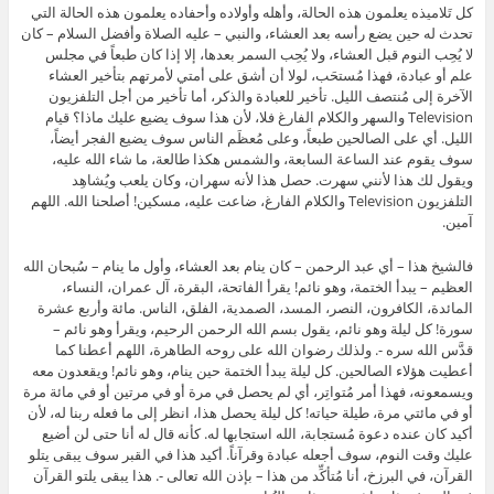
كل تَلاميذه يعلمون هذه الحالة، وأهله وأولاده وأحفاده يعلمون هذه الحالة التي
تحدث له حين يضع رأسه بعد العشاء، والنبي – عليه الصلاة وأفضل السلام – كان
لا يُحِب النوم قبل العشاء، ولا يُحِب السمر بعدها، إلا إذا كان طبعاً في مجلس
علم أو عبادة، فهذا مُستحَب، لولا أن أشق على أمتي لأمرتهم بتأخير العشاء
الآخرة إلى مُنتصف الليل. تأخير للعبادة والذكر، أما تأخير من أجل التلفزيون
Television والسهر والكلام الفارغ فلا، لأن هذا سوف يضيع عليك ماذا؟ قيام
الليل. أي على الصالحين طبعاً، وعلى مُعظَم الناس سوف يضيع الفجر أيضاً،
سوف يقوم عند الساعة السابعة، والشمس هكذا طالعة، ما شاء الله عليه،
ويقول لك هذا لأنني سهرت. حصل هذا لأنه سهران، وكان يلعب ويُشاهِد
التلفزيون Television والكلام الفارغ، ضاعت عليه، مسكين! أصلحنا الله. اللهم
آمين.
فالشيخ هذا – أي عبد الرحمن – كان ينام بعد العشاء، وأول ما ينام – سُبحان الله
العظيم – يبدأ الختمة، وهو نائم! يقرأ الفاتحة، البقرة، آل عمران، النساء،
المائدة، الكافرون، النصر، المسد، الصمدية، الفلق، الناس. مائة وأربع عشرة
سورة! كل ليلة وهو نائم، يقول بسم الله الرحمن الرحيم، ويقرأ وهو نائم –
قدَّس الله سره -. ولذلك رضوان الله على روحه الطاهرة، اللهم أعطنا كما
أعطيت هؤلاء الصالحين. كل ليلة يبدأ الختمة حين ينام، وهو نائم! ويقعدون معه
ويسمعونه، فهذا أمر مُتواتِر، أي لم يحصل في مرة أو في مرتين أو في مائة مرة
أو في مائتي مرة، طيلة حياته! كل ليلة يحصل هذا، انظر إلى ما فعله ربنا له، لأن
أكيد كان عنده دعوة مُستجابة، الله استجابها له. كأنه قال له أنا حتى لن أضيع
عليك وقت النوم، سوف أجعله عبادة وقرآناً. أكيد هذا في القبر سوف يبقى يتلو
القرآن، في البرزخ، أنا مُتأكِّد من هذا – بإذن الله تعالى -. هذا يبقى يلتو القرآن