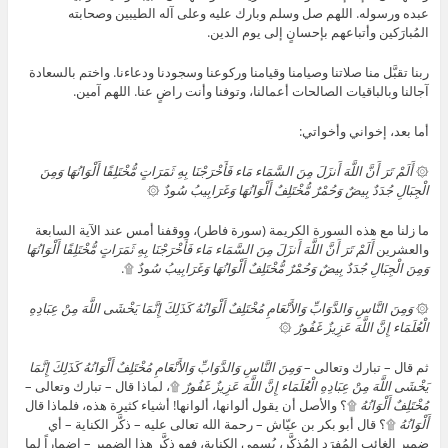
عبده ورسوله. اللهم صل وسلم وبارك عليه وعلى آله الطيبين وصحابته
المُبارَكين وأتباعهم بإحسانٍ إلى يوم الدين.
ربنا تقبَّل منا صلاتنا وصيامنا وقيامنا وركوعنا وسجودنا ودعاءنا. واختم بالسعادة
آجالنا وبالباقيات الصالحات أعمالنا، وتوفنا وأنت راضٍ عنا. اللهم آمين.
أما بعد، إخواني وأخواتي:
۞
أَلَمْ تَرَ أَنَّ اللَّهَ أَنزَلَ مِنَ السَّمَاء مَاء فَأَخْرَجْنَا بِهِ ثَمَرَاتٍ مُّخْتَلِفًا أَلْوَانُهَا وَمِنَ
الْجِبَالِ جُدَدٌ بِيضٌ وَحُمْرٌ مُّخْتَلِفٌ أَلْوَانُهَا وَغَرَابِيبُ سُودٌ
۞
ما زلنا مع هذه السورة الكريمة (سورة فاطر)، ووقفنا أمس عند الآية السابعة
والعشرين
أَلَمْ تَرَ أَنَّ اللَّهَ أَنزَلَ مِنَ السَّمَاء مَاء فَأَخْرَجْنَا بِهِ ثَمَرَاتٍ مُّخْتَلِفًا أَلْوَانُهَا
وَمِنَ الْجِبَالِ جُدَدٌ بِيضٌ وَحُمْرٌ مُّخْتَلِفٌ أَلْوَانُهَا وَغَرَابِيبُ سُودٌ
۩.
۞
وَمِنَ النَّاسِ وَالدَّوَابِّ وَالأَنْعَامِ مُخْتَلِفٌ أَلْوَانُهُ كَذَلِكَ إِنَّمَا يَخْشَى اللَّهَ مِنْ عِبَادِهِ
الْعُلَمَاء إِنَّ اللَّهَ عَزِيزٌ غَفُورٌ
۞
ثم قال – تبارك وتعالى –
وَمِنَ النَّاسِ وَالدَّوَابِّ وَالأَنْعَامِ مُخْتَلِفٌ أَلْوَانُهُ كَذَلِكَ إِنَّمَا
يَخْشَى اللَّهَ مِنْ عِبَادِهِ الْعُلَمَاء إِنَّ اللَّهَ عَزِيزٌ غَفُورٌ
۩، لماذا قال – تبارك وتعالى –
مُخْتَلِفٌ أَلْوَانُهُ
۩؟ والأصل أن يقول ألوانها، ألوانها! أشياء كثيرة هذه، فلماذا قال
أَلْوَانُهُ
۩؟ قال أبو بكر بن عيّاش – رحمة الله تعالى عليه – ذكَّر الكناية – أي
ضمير الغائب المُفرَد المُذكَّر، يُسمى الكناية، فهو ذكَّر هذا الضمير – إضماراً لما