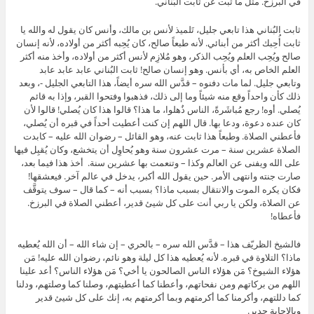
في البرزخ. مثل ما ثبت عن ثابت البُناني.
ثابت البُناني هذا تابعي جليل، تَلميذ لأنس بن مالك، وأنس كان يقول له والله يا
ثابت أُحِبك أكثر من أبنائي. لأنه طبعاً صالح، كان يُحِبه أكثر من أولاده، لأنه إنسان
صالح ويُحِب العلم ويُحِب الذكر، وهو مُلازِم لأنس أكثر من أولاده، وأخذ منه أكثر
العلم الخاص به، أي بأنس. وهو إنسان صالح! ثابت البُناني عابد عابد عابد
وتابعي جليل. لما مات دفنوه – قدَّس الله سره أيضاً، هذا التابعي الجليل -، وبعد
ذلك كأن واحداً وقع منه شيئاً وما إلى ذلك، فذهبوا وفتحوا القبر، وإذا به قائم
يُصلي. أوه! رجع مُباشَرةً، الناس ذُهلوا، ما هذا؟ قالوا هذا كان يُصلي! قالوا لأن
كان عنده دعوة، ودعا بها. قال اللهم إن كنت أعطيت أحداً في قبره أن يُصلي،
فأعطني الصلاة. وطبعاً هذا ثابت عنه، وهو القائل – رضوان الله عليه – كابدت
الصلاة عشرين سنة – مرت عشرون سنة وهو يُحاوِل أن يتخشع، وكان يُقبِل فيها
على الله ويفنى عن العالم وكذا – وتنعمت بها عشرين سنة. أخذ هذا فيما بعد،
صارت جنته وانتهى الأمر. حين يقول الله أكبر، يدخل في عالم آخر. فيعشقها!
فكان يكره الموت والانتقال بسبب ماذا؟ بسبب أنه – كما قال – سوف يتوقَّف
عن الصلاة، ولكن يا ربي أنت على كل شيئ قدير، أعطني الصلاة في البرزخ.
فأعطاه!
فالشيخ الظريّف هذا – قدَّس الله سره – بالحري – إن شاء الله – أن الله يُعطيه
ماذا؟ التلاوة في قبره. لأنه يُعطيه هذا كل ليلة وهو نائم، رضوان الله عليه! مَن
هؤلاء الشيوخ؟ مَن هؤلاء الناس الصالحون يا أخي؟ مَن هؤلاء الناس؟ أعد علينا
اللهم من بركاتهم ومن نفحاتهم، وأعطنا كما أعطيتهم، وصلنا كما وصلتهم، ودلنا
كما دللتهم، وأكرمنا كما أكرمتهم وبما أكرمتهم به، إنك على كل شيئ قدير
وبالإجابة جدير.