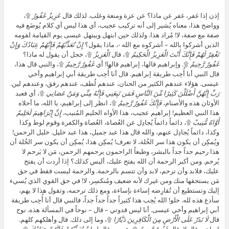
إذن إذا غفر، غفر عن ماذا؟ عن عزة ومنعة وغلب. لذلك قال
عَزِيزٌ غَفُورٌ
۩،
وواضح هذا، معناه يُشير إلى أنه تركيب عجيب، أي هذا ليس أي كلام يُوضَع فيه
صفة مع صفة، لا! مُراد هذا. ولذلك حين ابتهل ويبتهل عيسى يوم القيامة لقومه
الذين أشركوا بالله – أشركوه مع الله -، ماذا يقول؟
إِنْ تُعَذِّبْهُمْ فَإِنَّهُمْ عِبَادُكَ وَإِنْ
تَغْفِرْ لَهُمْ فَإِنَّكَ أَنْتَ الْعَزِيزُ الْحَكِيمُ
۩، قال
الْعَزِيزُ
۩، خجل أن يقول له ماذا؟
غَفُورٌ رَّحِيمٌ
۩. وإبراهيم قالها، إبراهيم قالها! أي
غَفُورٌ رَّحِيمٌ
۩، والنبي قال هذا،
قال النبي أنا أُحِب طريقة إبراهيم. قال أنا أُحِب طريقة أبي إبراهيم وأخي
عيسى. هؤلاء عندهم الكثير من الحنان، عندهم لُطف، عندهم رفق، وعندهم لين.
رَبِّ إِنَّهُنَّ أَضْلَلْنَ كَثِيرًا مِّنَ النَّاسِ فَمَن تَبِعَنِي فَإِنَّهُ مِنِّي وَمَنْ عَصَانِي
۩، أي فعبد
الأوثان هذه والأصنام،
فَإِنَّكَ غَفُورٌ رَّحِيمٌ
۩، انظر إلى إبراهيم، يا الله، ما أحلاه
هذا النبي العظيم! إبراهيم عجيب، هذا الأواه الحليم المُنيب،
إِنَّ إِبْرَاهِيمَ لَحَلِيمٌ
أَوَّاهٌ مُّنِيبٌ
۩، دائماً دائماً يُجادِل عن العُصاة، العُصاة والكفرة وقوم لوط وكذا
وكذا، دائماً يُجادِل عنهم، والله قال هذا عبد جميل، هذا عبد خليل. خليل الرحمن!
ويُمكِن أن يكون هذا سر الخُلة، لا تعرف! يُمكِن هذا، يُمكِن أن يكون سر الخُلة أن
هذا رحيم جداً جداً بالبشر، وطبعاً الراحمون يرحمهم الرحمن، مَن لا يَرحم لا
يُرحم. ومن أكبر الرحمة أن الله يفتح عليك، أليس كذلك؟ إذا أردت أن يفتح
عليك، فلابد وأن ترحم، لابد وأن تتسم بالرحمة. والرحمة ليست فقط في حق
مَن يستحقها منك ومن غيرك لأنه ضعيف ومُنكسِر، لا! في حق القوي الذي يُسيء
إليك وتستطيع أن تُقارِضه إساءة بإساءة، ومع ذلك ترحمه، وتقول هذا لا يهم،
سأدع هذه لله. حلو! الله يُحِب هذا كثيراً جداً جداً جداً، فالنبي قال أنا أُحِب طريقة
أبي إبراهيم وأخي عيسى. أنا ليس قدوتي – قال – نوحاً في المسألة هذه. نوح
قال
لَا تَذَرْ عَلَى الْأَرْضِ مِنَ الْكَافِرِينَ دَيَّارًا
۩، وما إلى ذلك. قال وأهلكهم كلهم.