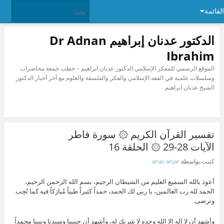
القائمة
الدكتور عدنان إبراهيم Dr Adnan
Ibrahim
الموقع الرسمي للمفكر الإسلامي الدكتور عدنان ابراهيم – خطب جمعة محاضرات
وسلسلات علمية في الفقه الإسلامي والفكر والفلسفة والعلوم مع آخر أخبار الدكتور
الشيخ عدنان ابراهيم .
تفسير القرآن الكريم ۞ سورة فاطر
الآيات 28-29 ۞ الحلقة 16
كتبت بواسطة
anas anjar
أعوذ بالله السميع العليم من الشيطان الرجيم، بسم الله الرحمن الرحيم،
الحمد لله رب العالمين، يا ربي لك الحمد، حمداً كثيراً طيباً مُبارَكاً فيه كما تُحِب
وترضى.
وأشهد أن لا إله إلا الله وحده لا شريك له، وأشهد أن حبيبنا وسيدنا ونبينا محمداً