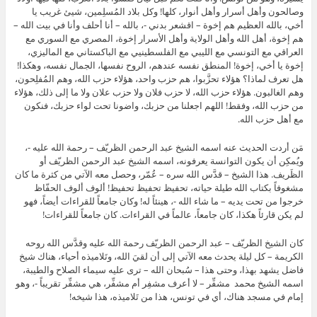
وصالحون وأهل أسرار وأهل أنوار، كلها! وكل بلاد المُسلِمين، شيئ غريب يا
أخي، بالله العظيم هم إخوة – اقشعر بدني -، بالله – أنا أحلف وأنا في بيت الله –
هم إخوة، أهل الله وأهل الولاية وأهل الأسرار إخوة، المصري مع السوري مع
العراقي مع التونسي مع الليبي مع الفلسطينيي مع الباكستاني مع الماليزي،
إخوة يا أخي، إخوة! المنطق نفسه عندهم، الروح نفسها، الجمال نفسه، وهكذا!
هل تعرف لماذا؟ هؤلاء تحزَّبوا، هم حزب واحد، هؤلاء حزب الله، وهم المُفلِحون،
وهم الغالبون. هؤلاء حزب الله، لا حزب فلان ولا حزب علان ولا ما إلى ذلك، هؤلاء
من حزب الله، وفقط! اللهم اجعلنا من حزبك، واضونا تحت لواء حزبك، فنكون
مع أهل حزب الله.
مَن أردت الحديث عنه اسمه الشيخ عبد الرحمن الظريّف – رحمة الله عليه -،
ويُمكِن أن يكون التوانسة يعرفونه، اسمه الشيخ عبد الرحمن الظريّف أو
الظَريف. هذا الشيخ – قدَّس الله سره – عُمّر، وحصل معه الآتي من كثرة ما كان
مشغوفاً بكتاب الله طيلة حياته، تحفيظ تحفيظ تحفيظ! ألوف ألوف الحفّاظ
خرجوا من تحت يديه – ما شاء الله -، هينئاً له! وكان جامعاً للقراءات أيضاً، فهو
لم يكن قارئاً هكذا، كان جامعاً، عالماً في القراءات. كان جامعاً للقراءات!
كان الشيخ الظريّف – عبد الرحمن الظريّف رحمة الله عليه وقدَّس الله روحه
الكريمة – كل ليلة يحدث معه الآتي إلى أن لقيَ الله، وتَلاميذه أحياء، هناك شيخ
فاضل يشهد بهذا، وحتى هذا – سُبحان الله – ترى عليه سيماء الصلاح والطيبة،
اسمه الشيخ محمد مشفِّر – لا أعرف مشفِر أم مشفِّر، هي مشفِّر تقريباً -، وهو
إمام في مسجد هناك، أي في تونس، هذا من تَلاميذه، هذا شيخه!