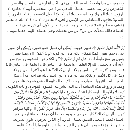
وحدهم، هل هذا واضح؟ التعبير القرآني في الخُشاة أو في الخاشين. والتعبير
المُفترَض وهو إنما يخشى العلماءُ اللهَ في مَن؟ في المخشي. أنهم لا يخافون لا
الرؤوساء ولا الملوك ولا المباحث ولا أمريكا ولا الدول الاستعمارية، لا يخافون إلا
الله، ولا يخافون الشياطين من الإنس والجن، لا يخافون إلا ماذا؟ إلا الله. فالتعبير
مُختلِف طبعاً، والله لا يُريد التعبير هذا، يُريد التعبير الأول، أي مَن يخاف الله
العلماء، فالله يتحدَّث عن مَن؟ عن مَن يخشاه، وهم العلماء. اللهم اجعلنا منهم يا
رب.
إِنَّ اللَّهَ عَزِيزٌ غَفُورٌ
۩، تعبير عجيب، يُمكِن أن نقول عفو غفور، ويُمكِن أن نقول
حتى رحيم غفور، فهذا مُمكِن، لكن ماذا عن قوله
عَزِيزٌ غَفُورٌ
۩؟ وهذا تعبير
جميل وواضح طبعاً، لماذا قال
عَزِيزٌ غَفُورٌ
۩؟ والكلام عن الخشية، وواضح من
الآية أن لا يخشى الله إلا العلماء، والعلماء في الناس قل، العلماء في الناس قل!
قلة، ليسوا كثرة، أكثر الناس جهلاء، أليس كذلك؟ هذا هو، أكثر الناس جهلاء،
وهذا في كل الأمم، والكلام هنا عن ماذا؟ عن العلم بالله صراحة. مع أن هذا
العلم بالله – انتبهوا – موارده ليست الآيات المتلوة المشروعة وحدها، موارد
ومصادر وروافد هذه الخشية آيات الله الشرعية المتلوة المُوحاة، وآياته الكونية،
كيف لا والآية السابقة كلها تتحدَّث عن قضايا كونية؟
أَلَمْ تَرَ أَنَّ اللَّهَ أَنزَلَ مِنَ
السَّمَاء مَاء فَأَخْرَجْنَا بِهِ ثَمَرَاتٍ مُّخْتَلِفًا أَلْوَانُهَا وَمِنَ الْجِبَالِ جُدَدٌ بِيضٌ وَحُمْرٌ
مُّخْتَلِفٌ أَلْوَانُهَا وَغَرَابِيبُ سُودٌ
۩
وَمِنَ النَّاسِ وَالدَّوَابِّ وَالأَنْعَامِ مُخْتَلِفٌ أَلْوَانُهُ
كَذَلِكَ إِنَّمَا يَخْشَى اللَّهَ مِنْ عِبَادِهِ الْعُلَمَاء إِنَّ اللَّهَ عَزِيزٌ غَفُورٌ
۩، وكلها ظواهر
كونية، أليس كذلك؟ كلها ظواهر طبيعية! معناها أن هؤلاء العلماء ليسوا هم
العلماء فقط بالمعنى الضيق لعلماء الدين، أي الذين يعرفون علوم الشريعة
والدين، لا! هؤلاء جمعوا إلى علوم الشريعة والدين علوم ماذا أيضاً؟ علوم