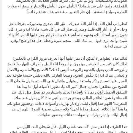
الكونيات والطبيعيات. ولو لم يكن على شرط العلم الحديث، أي بالطريقة
المُعمَّقة، وإنما على شرط ماذا؟ التأمل. طول التأمل والاعتبار واستقراء موارد
القدرة ومبادع الصنعة – إن جاز التعبير -، عندهم هذا، عندهم دائماً!
انظر إلى أهل الله، إذا أنار الله صدرك – نوَّر الله صدري وصدوركم بعرفانه عز
وجل – أو إذا أنار الله قلبك وصدرك، صار لك في كل شيئ ماذا؟ آية وعبرة. كل
شيئ يصير أستاذاً لك، وتفهم منه أشياء عجيبة، ظواهر يمر عليها الناس كأنها لا
شيئ، وأنت ترى فيها – ما شاء الله – منجم عبرة وعظة، هل هذا واضح؟ وفي
كل شيئ له آية.
لذلك هذه الظواهر لا يُمكِن أن تمر عليها أيها العارف مرور الكرام، بالعكس!
لذلك كان كثير من العارفين يهتمون بها، وهذا آناء الليل وأطراف النهار، بالغدوة
والروحة. النبي يقول بالغدوة والروحة. أليس كذلك؟ الأصابح والأماسي، والآصال
والعشي. هناك آية إذا تنفَّس الصُبح، وطبعاً العارف بالله يجلس جلسة طويلة بعد
الفجر، فيها تسبيح وذكر واستغفار وتهليل وإقبال على الله، ثم يقول سُبحان الله،
الصُبح من مظاهر الجمال. جمال! تُنير الدنيا، تظهر الأشياء، أول ما يبدأ هذا
الشفق الجميل يُؤذِن بماذا؟ بإضاءة العالم واستنارته. ثم يفعل مثل ذلك عند
المساء وغشي الظلام العالم، ويختم ورده، والنبي ماذا كان يقول عند صلاة
المغرب؟ اللهم هذا إقبال ليلك، وإدبار نهارك، وأصوات دعاتك، وحضور صلواتك.
ما هذا؟ ما الكلام الجميل هذا يا أخي؟ كلام جميل، فحولة النبوة! اللهم إن هذا
إقبال ليلك، وإدبار نهارك، وأصوات دعاتك، وحضور صلواتك.
هذا العارف إذا فعل مثل ذلك عند غشي الليل، قال سُبحان الله، الليل من
مظاهر الجلال. شفق أحمر، يتبعه ماذا؟ إسدال الليل ستوره على العالم. يُظلِم