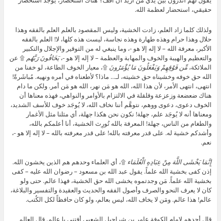
يقول لهم أتدرون بين يدي مَن أُريد أن أقف؟ هناك استحضار، يُوجَد استحضار
حقيقي، استحضار لعظمة الله.
ولذلك كلما زاد العلم، زادت الخشية، وليس المقصود بالعلم العلم بالفقه وهذا
حلال وهذا حرام وهذه طهارة وهذه نجاسة، ليست هذه كلها، لا! العلم بالفقه
الأكبر، معرفة الله – لا إله إلا هو -، وما ينبغي له من التوقير والإجلال والتكبير
والتعظيم والهيبة والخوف والمهابة والعظمة – لا إله إلا هو -،
يَخَافُونَ رَبَّهُم
۩ عن
الملائكة،
مِّن فَوْقِهِمْ وَيَفْعَلُونَ مَا يُؤْمَرُونَ
۩، معيار الخوف الطاعة، لو خفنا من
الله حق خوفه وخشيناه حق خشيته، لـ… ماذا؟ لأطعناه في أمره ونهيه. مُباشَرةً!
انتهى، انتهى الأمر، لأن هذا الله، الله هو مَن نهر، الله هو مَن أمر. ولكن ما دام
هناك ضعضعة وزعزعة وقلقلة في الالتزام بالأوامر والنواهي، فهذه معناها أن
الخوف دعوى، دعوى ووهم، نتوهَّم أننا نخاف الله، لا يُوجَد خوف للأسف الشديد،
ومعناها أنه لا يُوجَد علم، جهلة! نكون نحن هكذا جهلة، أي مثلنا مثل الأغمار
والطغام من الناس، جهلة! المعرفة بالله تُورِث الخشية، أنا أعلمكم بالله،
وأشدكم خشية له. على قدر معرفته بالله! على قدر معرفته بالله – لا إله إلا هو -،
نعم.
إِنَّمَا يَخْشَى اللَّهَ مِنْ عِبَادِهِ الْعُلَمَاء
۩، أي العلماء وحدهم هم الذين يخشون الله.
إذن كفى بخشية الله علماً. يقول عبد الله بن مسعود – رضوان الله عليه – كفى
بخشية الله علماً. مَن وجدتموه يخشى الله حق الخشية، فهذا عالم. حتى ولو
كان لا يعرف النحو والصرف وأصول الفقه والحديث والعقيدة والتفسير والبلاغة،
عالم! هذا عالم. ومَن لا يخاف الله، ليس بعالم، ولو كان حافظاً لكل الكُتب.
قال أحدهم لإمام الكوفة عامر بن شراحيل الشعبي أفتني يا عالم. قال العالم