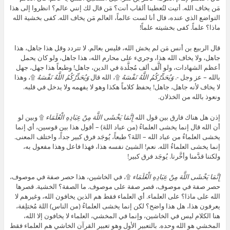
مَن يخاف الله. أتيت لتُعطينا ألقاب أنت؟ مَن قال لك إنني عالم؟ انظروا إلى هذا
التواضع الذي عنده، قال أنا لست عالماً، العالم مَن يخاف الله. كفى بخشية الله
ماذا؟ علماً. كفى بخشيته علماً!
قال الربيع بن أنس مَن لم يخش الله، فليس بعالم. لا تتردد وقل هذا جاهل، هذا
جاهل، ولا يخاف الله هذا، وجريء على محارم الله، هذا جاهل، ولو كان يحمل
أعظم الشهادات، ولو ألَّف ألف مُجلَّدة في الدين، جاهل! وطبعاً هذا جهل، جهل
بالله – عز وجل -.
وَيُحَذِّرُكُمُ اللَّهُ نَفْسَهُ
۩، الله قال
وَيُحَذِّرُكُمُ اللَّهُ نَفْسَهُ
۩، وهذا
لا يخاف لأنه جاهل، جاهل! يحفظ كلاماً هكذا وهو لا يفهمه ولا يدخل في قلبه.
ونعوذ بالله من الخذلان.
إذن هل هناك فارق بين قول الله
إِنَّمَا يَخْشَى اللَّهَ مِنْ عِبَادِهِ الْعُلَمَاء
۩ وبين لو
أن الله قال إنما يخشى العلماءُ (من عباد اللهَ) – أقول هذا بين قوسين، أي إنما
يخشى العلماءُ من عباد الله – اللهَ؟ طبعاً، يُوجَد فرق كبير جداً، واختلف المعنى.
إنما يخشى العلماءُ الله. نعم! الشيئ نفسه هذا، فهذا فاعل وهذا مفعول به،
ولكننا قدَّمنا وأخَّرنا. يُوجَد فرق كبير!
إِنَّمَا يَخْشَى اللَّهَ مِنْ عِبَادِهِ الْعُلَمَاء
۩، في الخاشين، هذا حصر صفة في موصوف،
حصر صفة في موصوف، قصر صفة على موصوف. ما الصفة؟ الخشية. قصرها
الله على ماذا؟ على العلماء. أي العلماء فقط هم الذين يخافون الله، وغيرهم لا
يعرفون هذا، هل هذا واضح؟ لكن إنما يخشى العلماءُ (من الناس) اللهَ مُختلِفة،
هنا الكلام ليس في الخاشين، وإنما في المخشي، العلماء لا يخافون إلا الله،
المخشي هو الله وحده. بالتعبير الأول وهو تعبير القرآن الخاشي هم العلماء فقط