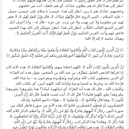
إبراهيم قال لا، قال
غَفُورٌ رَّحِيمٌ
۩. عيسى قال له
إِنْ تُعَذِّبْهُمْ فَإِنَّهُمْ عِبَادُكَ
۩،
انظر إلى هذا! قال له هم يظلون عبادك، أي هم خلقك، أنت مَن خلقتهم
وعجنتهم، عبادك هم يا ربي. انظر إلى هذا، عيسى! يا سلام على عيسى، جميل
– عليه السلام -، النبي الروح، قال
فَإِنَّهُمْ عِبَادُكَ
۩، قال
وَإِنْ تَغْفِرْ لَهُمْ
۩، لا تغفر
لهم عن مغلوبية ولا عن تهيب ولا عن تردد، عن عزة – قال له -، وأنا أعرف أنك
العزيز المنيع الغالب الغلّاب. انظر إلى هذا، انظر! يتوسَّل إلى الله بهذا الشيئ،
فاغفر لهم وأنت العزيز الحكيم،
وَإِنْ تَغْفِرْ لَهُمْ فَإِنَّكَ أَنْتَ الْعَزِيزُ الْحَكِيمُ
۩،
وهناك حكمة. لا إله إلا الله!
۞
إِنَّ الَّذِينَ يَتْلُونَ كِتَابَ اللَّهِ وَأَقَامُوا الصَّلاةَ وَأَنفَقُوا مِمَّا رَزَقْنَاهُمْ سِرًّا وَعَلانِيَةً
يَرْجُونَ تِجَارَةً لَّن تَبُورَ
۞
لِيُوَفِّيَهُمْ أُجُورَهُمْ وَيَزِيدَهُم مِّن فَضْلِهِ إِنَّهُ غَفُورٌ شَكُورٌ
۞
إِنَّ الَّذِينَ يَتْلُونَ كِتَابَ اللَّهِ
۩، اللهم اجعلنا منهم،
وَأَقَامُوا الصَّلاةَ
۩، هذه الآية كان
إذا قرأها التابعي الجليل مُطرِّف بن عبد الله بن الشخير، يقول هذه آية القرّاء.
أي الذين يحفظون كتاب الله ويقرأونه ويُجوِّدونه ويفرحون به – ما شاء الله،
فرَّحنا الله به، وخرط به لحمنا ودمنا وكياننا كله، اللهم آمين، أي بكتاب الله
وكلمات الله -، قال لك هذه آية القرّاء. أي (نيالهم). لماذا؟ هذا يتلو وهذا يتلو وهذا
يتلو وهذا يتلو، كلهم! فلماذا؟ قال لك لا، أنت لست فاهماً. قال لك
إِنَّ الَّذِينَ
يَتْلُونَ
۩، وهنا قال
وَأَقَامُوا
۩…
وَأَنفَقُوا
۩… هؤلاء دائمو التلاوة. ولذلك
المُفسِّرون أو مُعظَم المُفسِّرين قالوا لك هذه الآية من سورة فاطر كتلك من
سورة النور،
رِجَالٌ لَّا تُلْهِيهِمْ تِجَارَةٌ وَلَا بَيْعٌ عَن ذِكْرِ اللَّهِ
۩، وأعظم الذكر كلام الله،
أليس كذلك؟
وَإِنَّهُ لَذِكْرٌ لَّكَ وَلِقَوْمِكَ
۩،
إِنَّا نَحْنُ نَزَّلْنَا الذِّكْرَ وَإِنَّا لَهُ لَحَافِظُونَ
۩،
هَٰذَا ذِكْرٌ
۩، وهكذا! هذا الذكر إذن،
رِجَالٌ لَّا تُلْهِيهِمْ تِجَارَةٌ وَلَا بَيْعٌ عَن ذِكْرِ اللَّهِ
وَإِقَامِ الصَّلَاةِ
۩، هذه هي!
وَإِقَامِ الصَّلَاةِ وَإِيتَاءِ الزَّكَاةِ يَخَافُونَ يَوْمًا تَتَقَلَّبُ فِيهِ