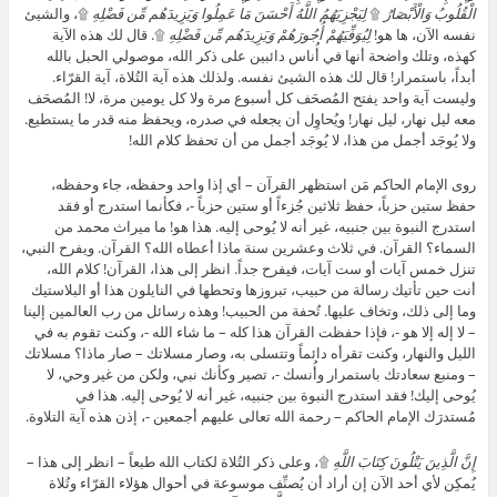
الْقُلُوبُ وَالْأَبْصَارُ
۩
لِيَجْزِيَهُمُ اللَّهُ أَحْسَنَ مَا عَمِلُوا وَيَزِيدَهُم مِّن فَضْلِهِ
۩، والشيئ
نفسه الآن، ها هو!
لِيُوَفِّيَهُمْ أُجُورَهُمْ وَيَزِيدَهُم مِّن فَضْلِهِ
۩. قال لك هذه الآية
كهذه، وتلك واضحة أنها في أُناس دائبين على ذكر الله، موصولي الحبل بالله
أبداً، باستمرار! قال لك هذه الشيئ نفسه. ولذلك هذه آية التُلاة، آية القرّاء.
وليست آية واحد يفتح المُصحَف كل أسبوع مرة ولا كل يومين مرة، لا! المُصحَف
معه ليل نهار، ليل نهار! ويُحاوِل أن يجعله في صدره، ويحفظ منه قدر ما يستطيع.
ولا يُوجَد أجمل من هذا، لا يُوجَد أجمل من أن تحفظ كلام الله!
روى الإمام الحاكم مَن استظهر القرآن – أي إذا واحد وحفظه، جاء وحفظه،
حفظ ستين حزباً، حفظ ثلاثين جُزءاً أو ستين حزباً -، فكأنما استدرج أو فقد
استدرج النبوة بين جنبيه، غير أنه لا يُوحى إليه. هذا هو! ما ميراث محمد من
السماء؟ القرآن. في ثلاث وعشرين سنة ماذا أعطاه الله؟ القرآن. ويفرح النبي،
تنزل خمس آيات أو ست آيات، فيفرح جداً. انظر إلى هذا، القرآن! كلام الله،
أنت حين تأتيك رسالة من حبيب، تبروزها وتحطها في النايلون هذا أو البلاستيك
وما إلى ذلك، وتخاف عليها. تُحفة من الحبيب! وهذه رسائل من رب العالمين إلينا
– لا إله إلا هو -، فإذا حفظت القرآن هذا كله – ما شاء الله -، وكنت تقوم به في
الليل والنهار، وكنت تقرأه دائماً وتتسلى به، وصار مسلاتك – صار ماذا؟ مسلاتك
– ومنبع سعادتك باستمرار وأُنسك -، تصير وكأنك نبي، ولكن من غير وحي، لا
يُوحى إليك! فقد استدرج النبوة بين جنبيه، غير أنه لا يُوحى إليه. هذا في
مُستدرَك الإمام الحاكم – رحمة الله تعالى عليهم أجمعين -، إذن هذه آية التلاوة.
إِنَّ الَّذِينَ يَتْلُونَ كِتَابَ اللَّهِ
۩، وعلى ذكر التُلاة لكتاب الله طبعاً – انظر إلى هذا –
يُمكِن لأي أحد الآن إن أراد أن يُصنِّف موسوعة في أحوال هؤلاء القرّاء وتُلاة