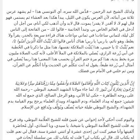
ولذلك الشيخ عبد الرحمن – قدَّس الله سره، أي التونسي هذا – لم يشهد عرس
ثلاثة من أبنائه، لأن العرس يكون في الليل، يبدأ هكذا بعد العشاء ثم يستمر، فهو
قال لهم لا، لا أقدر. لا يقدر! يموت، قال لابد وأن أذهب لكي أنام، من أجل أن
أدخل في العالم الخاص بي. وتبدأ الخاتمة – قالوا لك – من الفاتحة إلى الناس
كل ليلة، لثماني ساعات! في ثماني ساعات هناك قراءة سريعة بالحدر، يقرأ ولا
يغلط، وهو نائم، يا ربي! يا ربي! هناك أُناس قالوا لك
يُثَبِّتُ اللَّهُ الَّذِينَ آمَنُوا
۩،
نعم
يُثَبِّتُ
۩ يا حبيبي، هذا يُثبِّت الملائكة نفسها، هذا مثل ما ذكرنا في الخُطبة
عن أبي زُرعة الرازي، يُصلي بالملائكة في الملأ الأعلى، لأنه كتب الصلاة مليون
مرة بخط يدية، هذا كم مرة ختم القرآن بحسب هذا المعنى! هذا ربما يُصلي في
أمثال أبي زُرعة طبعاً، يقول له أنت تتكلَّم عن الحديث وأنا أتكلَّم عن القرآن،
ومن ثم خلني في الأمام من فضلك.
إِنَّ الَّذِينَ يَتْلُونَ كِتَابَ اللَّهِ وَأَقَامُوا الصَّلاةَ وَأَنفَقُوا مِمَّا رَزَقْنَاهُمْ سِرًّا وَعَلانِيَةً
يَرْجُونَ تِجَارَةً لَّن تَبُورَ
۩، لما جاء مولانا الشهيد السعيد البوطي – رحمة الله
على روحه الطاهرة – حكى لنا الآتي، وهو الرجل الصالح، الذي جمع له الله
شيئين: جمع له مِداد العلماء، ودم الشهداء. ومِداد العلماء يرجح يوم القيامة بدم
الشهداء، والشيخ البوطي طيلة حياته يُصنِّف ويُؤلِّف ويُدافِع عن الإسلام.
واليوم كنت أحكي لأحد إخواني عن شيئ قلته للشيخ العلّامة البوطي، وقد فرح
به. قلت للشيخ العلّامة البوطي يا شيخنا، يا سيدي، ويا أستاذي، أول مُحاضَرة
ألقيتها وأنا صغير كنت ابن إحدى عشرة أو اثنتي عشرة سنة، فقال لي نعم. قلت
له بكتاب لك. قال لي بكتاب لي؟ قلت له بكتاب لك. من سلسلة أبحاث في