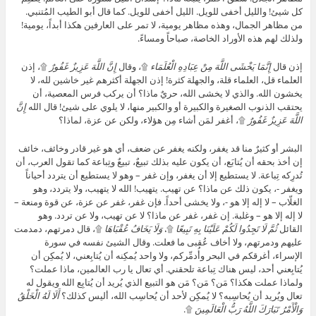
كل شيئ! والليل أخفى للويل. الليل أخفى للويل. كما قال أبو الطيب المُتنبي.
من مظاهر الجمال، وهذه مظاهر يومية، لا تمر على العارفين هكذا أبداً، يومية!
ولذلك لهم هذه الأوراد الخاصة، صباحاً ومساءً.
إذن قال
إِنَّمَا يَخْشَى اللَّهَ مِنْ عِبَادِهِ الْعُلَمَاء
۩، وقال
إِنَّ اللَّهَ عَزِيزٌ غَفُورٌ
۩، إذن
العلماء قل، العلماء قلة، والجهلة كثرة! إذن الجهلة أكثرهم غير خاشين لله، لا
يخشون الله. والذي لا يخشى الله، حريٌ ماذا؟ أن يركب فرس المعصية، أن
يحتقب الذنوب الصغيرة والكبيرة أو والكبير منها، لا يلوي على شيئ! قال الله
إِنَّ
اللَّهَ عَزِيزٌ غَفُورٌ
۩، أغفر لمَن أشاء مِن هؤلاء، ولكن عن عزة، لماذا؟
البشر أو كثيرٌ منا قد يغفر، ولكنه يغفر عن ضعف، أي هو غير قادر وخائف، خائف
إن أخذ بحقه أن يُتابَع، أن يكون عليه بذلك تبيعٌ، تبيعٌ وتِباعة كما تقول العرب، أن
تُدرِكه تِباعة. لا يستطيع إلا أن يغفر، وإن غفر – وهو لا يستطيع أن يتردد أحياناً
ويغفر -، يكون ذلك عن ماذا؟ عن تهيب. يتهيب! الله لا يتهيب، ولا يتردد، وهو
الغلّاب – لا إله إلا هو -، ولا يخشى أحداً. فإن غفر، غفر عن عزة، عن قوة ومنعة –
لا إله إلا هو – وغلبة. إن غفر، غفر عن ماذا؟ لا عن تهيب، ولا عن تردد. وهو
القائل
ثُمَّ لَا تَجِدُوا لَكُمْ عَلَيْنَا بِهِ تَبِيعًا
۩،
وَلَا يَخَافُ عُقْبَاهَا
۩، قال دمرتهم، دمدمت
عليهم ودمرتهم، ولا أخاف عُقبى ما فعلت. وقال الشيئ نفسه في سورة
الإسراء، أغرقكم في البحر وأُدمِّركم، ولا واحد يُمكِنه أن يُتابِعني، لا يُمكِن أن
يُتابِعني أحد، ليس هناك تِباعة تلحقني. أي تعال يا رب العالمين، ماذا عملت؟
ولماذا عملت هكذا؟ مَن؟ مَن؟ مَن هو التبيع الذي يُريد أن يُتابِع الله ويقول له
تعال ويُريد أن يُحاسِبه؟ لا يُمكِن لأحد أن يُحاسِب الله، أليس كذلك؟
أَلَا لَهُ الْخَلْقُ
وَالْأَمْرُ تَبَارَكَ اللَّهُ رَبُّ الْعَالَمِينَ
۩.