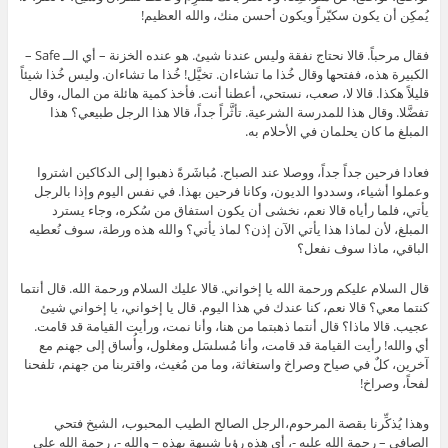
يُمكِن أن يكون سكيّراً ويكون أحسن منك، والله العظيم!
فقال مرحباً. قالا نحتاج نفقة وليس عندنا شيئ. هو عنده الخزنة – أي الــ Safe –
الكبيرة هذه، ففتحها وقال خُذا ما تشاءان. تخيَّل! خُذا ما تشاءان. وليس خُذا شيئاً
قليلاً هكذا. قالا لا، صعب، نستحي، أعطنا أنت. فأخذ كمية هائلة من المال، وقال
تفضَّلا. وقال هذا للمدرسة الشرعية. تأثَّراً جداً، قالا هذا الرجل طبيعي؟ هذا
المبلغ ما كان يحلمان في الأحلام به.
فعادا فرحين جداً جداً، ووصلا عند الصباح. مُباشَرةً ذهبوا إلى الدكاكين اشتروا
وعملوا أشياء، وسددوا الديون، وكانا فرحين بهذا. في نفس اليوم وإذا بالرجل
يأتي، فلما رأياه قالا نعم، نخشى أن يكون استفاق من سُكره، وجاء يسترد
المبلغ، لأن لماذا هذا يأتي الآن إذن؟ لماذ يأتي؟ والله هذه ورطة، سوف نُعطيه
الباقي، ماذا سوف نفعل؟
قال السلام عليكم ورحمة الله يا إخواني. قالا عليك السلام ورحمة الله. قال أنتما
كنتما معي؟ قالا نعم، كنا عندك في هذا اليوم. قال يا إخواني، يا إخواني شيئ
عجيب. قالا ماذا؟ قال أنتما ذهبتما من هنا، وأنا نمت، ورأيت القيامة قد قامت.
أي والله! رأيت القيامة قد قامت، وأنا مُسلسَل ومغلول، وأُساق إلى جهنم مع
آخرين، كلٌ في صياح وصراخ واستغاثة، وما من مُغيث، واقتربنا من جهنم، تلفحنا
لفحاً، وصراخ!
وهذا يُذكِّرنا بقصة المرحوم،الرجل الصالح الطيب المحبوب، الشيخ فتحي
الصافي – رحمة الله عليه -، أي هذه رؤيا شبيهة بهذه – والله -، رحمة الله على