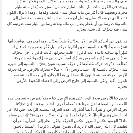
نجم، والشمس نجم مُتوسِّط واحد، وهذه كلها تتحرَّك، المجرة كلها تتحرَّك!
ويوجد في الكون مئات، بل مئات المليارات، من المجرات، يُقال مائة مليار
مجرة. وبعضهم قال أكثر من مائة مليار. شيئ مُخيف ومُذهِل، وهذا لا يزال الكون
فقط الذي درسه الإنسان وحاول أن يرصد أبعاده المُترامية، بسعة تصل إلى
مائة وثلاث وثمانين أو بقُطر يصل إلى مائة وثلاثة وثمانين مليار سنة ضوئية، كل
شيئ فيه يتحرَّك، كل شيئ يتحرَّك!
قد يقول لي أحدكم الأرض الآن تتحرَّك؟ طبعاً تتحرَّك، وهذا معروف، وواضح أنها
تتحرَّك طبعاً، إلا عند القوم الذين أنكروا حركتها، بل كفَّر بعضهم بذلك. قال لك
تُنكِر أنها ساكنة ثابتة؟ أنت كافر. إن قلت بتحركها، فأنت كافر. يا أخي تتحرَّك،
تتحرَّك! هي تتحرَّك والشمس تتحرَّك أيضاً، كل شيئ يتحرَّك، ولا تُوجَد حركة
مُطلَقة، لا تُوجَد حركة مُطلَقة! كل حركة نسبية، شيئ يتحرَّك بالنسبة إلى شيئ،
شيئ يتحرَّك بالنسبة إلى شيئ، ونحن الآن – مثلاً – نتحرَّك بالأرض، حركة بحركة
الأرض، حركة نسبية، ثابتون بالنسبة إلى هذا المكان، إلى هذه المدينة، نعم!
ثابتون، أكيد. ولكن بالنسبة إلى خارج الأرض وإلى الفضاء المُحيط بالأرض،
نتحرَّك.
فحين كنا الآن في صلاة الوتر على هذه الأرض، كنا – مثلاً نفترض – نُسامِت هذه
النُقطة من الفضاء، الآن صرنا عند نُقطة أُخرى، اختلف وضعنا، إذن تحرَّكنا
بحركة الأرض. والقرآن أيضاً أشار إلى هذه الحركة النسبية الرائعة، حين قال في
آخر النمل وَتَرَى الْجِبَالَ تَحْسَبُهَا جَامِدَةً ۩، أي لا تتحرَّك، وَهِيَ تَمُرُّ ۩، إذن معناها
ماذا؟ الجمود عكس المرور، عكس الحركة. ولكن انظر إلى القرآن، القرآن
لطيف، لأن الله رحيم، الله لا يُريد أن يصدع عقولنا، لا يُريد أن يُصيبنا بالجنون،
لأن طبعاً كان من المُمكِن أن يُجَن الصحابة أو كان من المُمكِن أن يكفروا