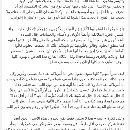
وتتيسَّر وتكون – ما شاء الله – إبداعاً منك، والله يُعطيك شيئاً كبيراً فيها.
والعكس مع الأشياء التي يكون فيها عندك نوع من الشركة النفسية، أي أنا
أعرفها، وأنا أُحكِمها جيداً، وسوف أعملها، وكذا! سُبحان الله، يتخلى الله عنك، ولا
يحدث هذا الفتح، لا يحدث هذا الفتح! فدائماً خُذوا هذا بعين الاعتبار يا إخواني.
وَلَوْ سَمِعُوا مَا اسْتَجَابُوا لَكُمْ وَيَوْمَ الْقِيَامَةِ يَكْفُرُونَ بِشِرْكِكُمْ ۩، كل الآلهة سواء
البشر، الجن، الملائكة، وأيضاً الأوثان والأصنام والجمادات. قال السادة
المُفسِّرون غير بعيد أن الله يضع فيها ملكة الوعي والعقل والنُطق، فتتبرأ منهم.
كما تنطق الجلود! وَقَالُوا لِجُلُودِهِمْ لِمَ شَهِدْتُمْ عَلَيْنَا ۩، نطقت الجلود، قَالُوا
أَنْطَقَنَا اللَّهُ ۩، نعم! إذن معناها أنها تنطق، ويُمكِن أن يحدث الشيئ نفسه مع
هُبل واللات والعُزى وشيفا Shiva وكل الكلام الفارغ هذا الخاص بالهنود، كلها
سوف تنطق، هذه كلها أوثان وأحجار، وسوف تنطق.
كيف تتبرأ منهم؟ كلها سوف تقول نحن ما أمرناكم بعبادتنا. عيسى وعُزير وكل
هذه الكائنات والملائكة والجن، ماذا سوف يقولون؟ سوف يقولون كذّابون، نحن
ما أمرناكم بعبادتنا، ولا قلنا لكم إننا آلهة تُعبد من دون الله، أنتم فعلتم هذا،
وافتريتم علينا. كما قال عيسى سُبْحَانَكَ مَا يَكُونُ لِي أَنْ أَقُولَ مَا لَيْسَ لِي بِحَقٍّ
۩. قال له سُبْحَانَكَ ۩. قال له سُبْحَانَكَ ۩، أنت مُنزَّه، أنا أُعبد؟ أنا لم أقل هذا؟
هم فعلوا هذا، وهم كذّابون، أنا أتبرأ منهم. وكل الآلهة سوف تتبرأ، انظر إلى
درجة ستبلغ الخيبة هنا، خيبة كبيرة جداً جداً، ضيَّعوا حياتهم وهم يعبدون غير الله.
وعلى فكرة – انتبه – هذا لا يختص فقط بمَن يعبدون هذه الأشياء، نحن أيضاً
عندنا شركيات وهي أقل طبعاً، أقل وضوحاً وصراحةً، ولكن هي شركيات أيضاً،
شركيات! يُمكِن للواحد أن يعيش حياته كلها وهو مُشرِك بالقبيلة، اعتماده وتوكله