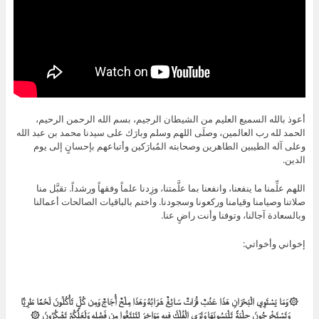
أعوذ بالله السميع العليم من الشيطان الرجيم، بسم الله الرحمن الرحيم،
الحمد لله رب العالمين، وصلَى اللهم وسلم وبارَك على سيدنا محمد بن عبد الله
وعلى آله الطيبين الطاهرين وصحابته المُبارَكين وأتباعهم بإحسانٍ إلى يوم
الدين.
اللهم علِّمنا ما ينفعنا، وانفعنا بما علَّمتنا، وزِدنا علماً وفقهاً ورشداً. تقبَّل منا
صلاتنا وصيامنا وقيامنا وركعونا وسجودنا. واختم بالباقيات الصالحات أعمالنا
وبالسعادة آجالنا، وتوفنا وأنت راضٍ عنا.
إخواني وأخواتي:
۞ وَمَا يَسْتَوِي الْبَحْرَانِ هَذَا عَذْبٌ فُرَاتٌ سَائِغٌ شَرَابُهُ وَهَذَا مِلْحٌ أُجَاجٌ وَمِن كُلٍّ تَأْكُلُونَ لَحْمًا طَرِيًّا
وَتَسْتَخْرِجُونَ حِلْيَةً تَلْبَسُونَهَا وَتَرَى الْفُلْكَ فِيهِ مَوَاخِرَ لِتَبْتَغُوا مِن فَضْلِهِ وَلَعَلَّكُمْ تَشْكُرُونَ ۞