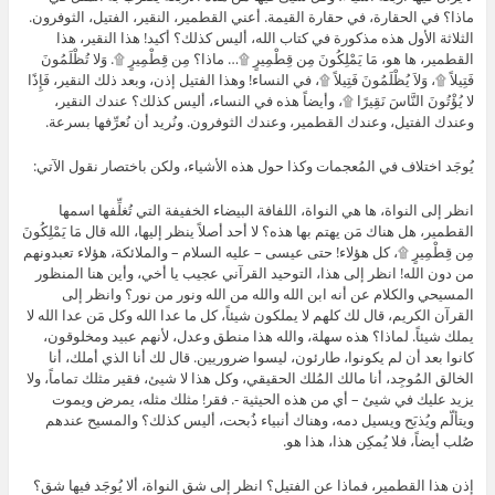
ماذا؟ في الحقارة، في حقارة القيمة. أعني القطمير، النقير، الفتيل، الثوفرون.
الثلاثة الأول هذه مذكورة في كتاب الله، أليس كذلك؟ أكيد! هذا النقير، هذا
القطمير، ها هو، مَا يَمْلِكُونَ مِن قِطْمِيرٍ ۩… ماذا؟ مِن قِطْمِيرٍ ۩. وَلا تُظْلَمُونَ
فَتِيلاً ۩، وَلاَ يُظْلَمُونَ فَتِيلاً ۩، في النساء! وهذا الفتيل إذن، وبعد ذلك النقير، فَإِذًا
لا يُؤْتُونَ النَّاسَ نَقِيرًا ۩، وأيضاً هذه في النساء، أليس كذلك؟ عندك النقير،
وعندك الفتيل، وعندك القطمير، وعندك الثوفرون. ونُريد أن نُعرِّفها بسرعة.
يُوجَد اختلاف في المُعجمات وكذا حول هذه الأشياء، ولكن باختصار نقول الآتي:
انظر إلى النواة، ها هي النواة، اللفافة البيضاء الخفيفة التي تُغلِّفها اسمها
القطمير، هل هناك مَن يهتم بها هذه؟ لا أحد أصلاً ينظر إليها، الله قال مَا يَمْلِكُونَ
مِن قِطْمِيرٍ ۩، كل هؤلاء! حتى عيسى – عليه السلام – والملائكة، هؤلاء تعبدونهم
من دون الله! انظر إلى هذا، التوحيد القرآني عجيب يا أخي، وأين هنا المنظور
المسيحي والكلام عن أنه ابن الله والله من الله ونور من نور؟ وانظر إلى
القرآن الكريم، قال لك كلهم لا يملكون شيئاً، كل ما عدا الله وكل مَن عدا الله لا
يملك شيئاً. لماذا؟ هذه سهلة، والله هذا منطق وعدل، لأنهم عبيد ومخلوقون،
كانوا بعد أن لم يكونوا، طارئون، ليسوا ضروريين. قال لك أنا الذي أملك، أنا
الخالق المُوجِد، أنا مالك المُلك الحقيقي، وكل هذا لا شيئ، فقير مثلك تماماً، ولا
يزيد عليك في شيئ – أي من هذه الحيثية -. فقر! مثلك مثله، يمرض ويموت
ويتألّم ويُذبَح ويسيل دمه، وهناك أنبياء ذُبحت، أليس كذلك؟ والمسيح عندهم
صُلب أيضاً، فلا يُمكِن هذا، هذا هو.
إذن هذا القطمير، فماذا عن الفتيل؟ انظر إلى شق النواة، ألا يُوجَد فيها شق؟