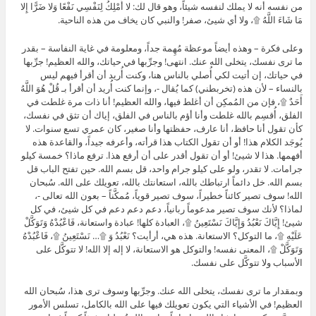
من نفسه أنه لا يملك لنفسه شيئاً، وهو قال لك: لا أَمْلِكُ لِنَفْسِي نَفْعًا وَلا ضَرًّا إِلا
مَا شَاءَ اللَّهُ ۩، ولا أي شيئ، صفر! والنبي كان يخاف من هذه الناحية.
وعلى فكرة – وهذه أيضاً موعظة مُهِمة جداً، ومعلومة في غاية النفاسة – بقدر
ما ترى نفسك، يتخلى الله عنك. انتهى! وجرِّبها في حياتك، والله العظيم! جرِّبها
في حياتك، إن أتيت لكي أُصلي بالناس هنا، وكنت أُريد أن أقرأ فيهم ليس
بالنساء – لأن هذه (تخربطني) كما يُقال -، وإنما كنت أُريد أن أقرأ بـ قُلْ هُوَ اللَّهُ
أَحَدٌ ۩، فإن من المُمكِن أن أغلط فيها، والله العظيم! أنا ذات مرة غلطت في
الفلق، أُقسِم بالله غلطت وأنا أؤم بالناس في الفلق، إياك أن تثق في نفسك،
كأن تقول أنا حافظ، أنا عارف، حفظتها وأنا صغير، كان عمري تسع سنوات. لا
يُوجَد الكلام هذا! أو أن تقول الكتاب هذا قرأته، وأعرفه جيداً، والقاعدة هذه
أفهمها. هذا لا شيئ! أو أن تقول أقدر على أن أرفع هذا. ترفع ماذا؟ خمسة كيلو
جرامات. لا تقدر، ولو على كيلو جرام واحد، قل بسم الله. حين تفتح الباب قل
بسم الله. خل دائماً ارتباطك بالله، استعانتك بالله، تعويلك على الله. سُبحان
الله! سوف تصير كائناً خطيراً، سوف تصير قوياً، مُمكَّناً – بعون الله تعالى -،
لماذا؟ لأنك سوف تصير مدعوماً ربانياً، دعم دعم دعم في كل شيئ، في كل
شيئ! إِيَّاكَ نَعْبُدُ وَإِيَّاكَ نَسْتَعِينُ ۩، العبادة كلها! عبادة واستعانة، فَاعْبُدْهُ وَتَوَكَّلْ
عَلَيْهِ ۩، ما التوكل؟ الاستعانة. هذه هي، أرأيت؟ نَعْبُدُ وَ ۩… نَسْتَعِينُ ۩، فَاعْبُدْهُ
وَتَوَكَّلْ ۩، المعنى نفسه! والتوكل هو الاستعانة، لا إله إلا الله! لا تتوكَّل على
الأسباب ولا تتوكَّل على نفسك.
وبمقدار ما ترى نفسك، يتخلى الله عنك. وجرِّبها وسوف ترى هذا، سُبحان الله
العظيم! في الأشياء التي يكون تعويلك فيها على الله بالكامل، تسلس الأمور