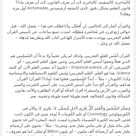
كالماخرة، كالسفينة، كالباخرة، لابد أن نعرف القانون، لابد أن نعرف ماذا؟
قانون الطفو بشكل دقيق، الذي اكتشفه أرشميدس Archimedes أول مرة،
وهكذا!
والقرآن أشار إلى الحالتين، لن أُفصِّل، وأنا فصَّلت في هذا – بفضل الله – قبل
حوالي رُبع قرن، في مُحاضَرة مُطوَّلة، امتدت تسع ساعات، عن تأسيس القرآن
للعلم التجريبي، ووجدت هذه الأسرار كلها في كتاب الله وبطريقة مُذهِلة –
بفضل الله عز وجل -.
القرآن أسَّس للعلم التجريبي، ولذلك لم يكن عجيباً ولا بدعاً أن المُسلِمين هم
الذين فعلاً وضعوا أُسس العلم التجريبي. وحين نقول العلم التجريبي – أي
الإمبريقي، أي الــ Empirical science – اعلموا أنه بمعنى العلم الآن، أي كلمة
Science، هذا هو العلم، العلم التجريبي! وليس العلوم الاستنباطية والاستنتاجية
وكذا، كاليونان – مثلاً -، أبداً! المُسلِمون فعلوا هذا، لماذا؟ القرآن! القرآن
هداهم، والقرآن ألح جداً على أُسس التجريب، على أُسس التجريب والسير
والضرب في الأرض واستقراء أفراد الحالة أو أفراد الظاهرة والأخذ بقانون
المُماثَلة وقانون المُخالَفة. قصة طويلة! قصة طويلة وعجيبة، نعم.
وَسَخَّرَ الشَّمْسَ وَالْقَمَرَ كُلٌّ يَجْرِي لأَجَلٍ مُّسَمًّى ۩، يَجْرِي ۩، والآن في
الكوزمولوجي Cosmology أو علم الكونيات لا يُوجَد شيئ في الكون ثابت،
فحتى المدينة الكبيرة المُسماة بالمجرة ليست ثابتة، المجرة التي قد تحتوي
على مائة مليار أو على مائتي مليار نجم، ومجرتنا – مثلاً – تحتوي على أربعمائة
مليار نجم، أي أربعمائة ألف مليون – أي بليون Billion أو مليار، كما هو معروف –