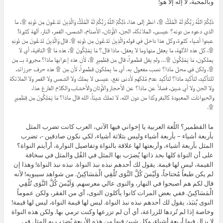
وبالمحبة، لا إله إلا هو!
ذَلِكُمُ اللَّهُ رَبُّكُمْ لَهُ الْمُلْكُ ۩، انظر إلى هذا، ذَلِكُمُ اللَّهُ رَبُّكُمْ لَهُ الْمُلْكُ وَالَّذِينَ تَدْعُونَ مِن دُونِهِ ۩، ما
الذي دعوه من دونه؟ عيسى، الملائكة، الجن، الأوثان، الأصنام، الشمس، القمر، النار. آلهة كثيرة!
عبدوا أشياء كثيرة، وكل هذا داخل في قوله وَالَّذِينَ تَدْعُونَ مِن دُونِهِ ۩. قال وَالَّذِينَ تَدْعُونَ مِن دُونِهِ
۩، كل هذه الآلهة، ما يعقل منها وما لا يعقل. ماذا قال؟ مَا يَمْلِكُونَ ۩، هذه مَا ۩ النافية، أي لا
يملكون، مَا يَمْلِكُونَ ۩… ولم يقل قطميراً، قال مِن قِطْمِيرٍ ۩، لأن هذه إعرابها ماذا؟ مجرورة بــ مِن
۩، ولكن في محل ماذا؟ نصب مفعول به. أي ما يملكون قطميراً، لأن مِن ۩ هذه حرف جر زائد،
للتأكيد، لتأكيد ماذا؟ لتأكيد عدم مُلكهم لأدنى نفع. عيسى لا يملك ولا الشمس ولا القمر ولا الملائكة
ولا الجن ولا أي شيئ، فضلاً عن ماذا؟ عن الأحجار والأوثان والأخشاب والكلام الفارغ هذا،
والحيوانات المعبودة كالبقر وكذا من دون الله. لا تملك شيئاً. الله قال ماذا؟ مَا يَمْلِكُونَ مِن قِطْمِيرٍ
۩.
ما القطمير؟ اللُغة العربية يا إخواني فيها الآتي، العرب كانت تضرب المثل
بأربعة أشياء – بأربعة أشياء وليس بثلاثة أشياء، لكي نكون صادقين -، تضرب
المثل بأربعة أشياء، وأربعتها لها علاقة بالنواة وتفاصيل النوارة، أرأيتم النواة؟
على أن النواة كلها بحد ذاتها يُضرَب بها المثل في القُل والمثل في سخافة
القيمة، ليس لها قيمة. يقول لك أحدهم نبذه نبذ النواة. نبذه نبذ النواة! وهذا إن
لم يكن طبعاً مُحتاجاً، وَلَيْسَ كُلَّ النَّوَى تُلْقِي الْمَسَاكِينُ. من شواهد سيبويه! لأنه
قال لكم هم أصبحوا في النهار، والنوى عالي معرسهم. وَلَيْسَ كُلَّ النَّوَى تُلْقِي
الْمَسَاكِينُ. ففي بعض المرات كانوا يأكلون النوى، أي من الفقر، ولكن عموماً
النوى يُنبَذ، يقول لك أحدهم نبذه نبذ النواة. ليس لها قيمة النواة، ليس لها قيمة!
وخاصة إذا لم تُردها للزراعة، أي أن لم تزرعها وكنت ترمي بها. ولكن هذه النواة
لا يزال فيها أربعة أشياء، وكل شيئ فيها من هذه الأربعة يُضرَب به المثل في