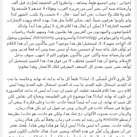
إخواني – ومَن استمع طبعاً، وشاهد -، وانظروا إلى الحقيقة مُجرَّدة، قبل ألف
وأربعمائة سنة أتى بشر أُمي من جزيرة العرب، وهؤلاء لا عندهم لا فلسفة ولا
علم ولا فلك ولا حساب، نحن أمة أُمية – قال -، لا نحسب ولا نكتب، الشهر كذا!
ولم يكونوا يعرفون شيئاً، كيف يحكي كلاماً مثل هذا، بهذه الدقة وبهذه الإشارات
العجيبة الخارقة؟ لا يُمكِن أن يُقال هذا كلام فارغ، لا يُمكِن هذا أبداً. ولذلك
المُتواضِعون والمهديون من الغربيين هنا يعلمون هذا، ومنهم علماء رياضيات
وفيزياء وكوزمولوجي Cosmology وأسترونومي Astronomy، يُسلِمون ويقول
لك الواحد منهم لا، لا، مُستحيل! هل هذا موجود؟ حين يتأكَّدون من أن هذا الكلام
لم يُؤلَّف قبل مائة سنة أو خمسين سنة أو ستين سنة ومن أنه فعلاً قديم، ومن
ألف وأربعمائة سنة وأكثر، حين يتأكَّدون يقولون لكم لا، انتهى، سوف ندخل
الإسلام، واضح أن هذا الشيئ مُختلِف، لا! من فوق هذا، هذا الشيئ مُستحيل أن
يُؤلِّفه بشر، شيئ يتعدى كل السقف المعرفي لتلك الأعصار. وهذا معلوم!
كُلٌّ يَجْرِي لأَجَلٍ مُّسَمًّى ۩، لماذا؟ طبعاً كل ما له بداية، له نهاية. وعكسه: ما ثبت
له القدم، استحال عليه العدم. ما ثبت له القدم، استحال عليه العدم! وهذا ليس
كلام دين، هذا كلام فلسفة عقلية، أي شيئ إن ثبت أنه ليس له بداية، فبالضرورة
لن تكون له نهاية. لماذا؟ هذا موضوع ثانٍ في الفلسفة، ويحتاج إلى نقاش. لكن
كل شيئ له نهاية، إن ثبت أنه مُبتدأ مُنشأ حادث. حادث! وعلى فكرة لا ينبغي أن
تتورَّط في مسألة حادث في الزمان، ومن ثم تقول لي لم يكن هناك زمان،
والزمان حدث بحدوث الأكوان. دع عنك هذا، ولكن هو حادث، هو حادث! بطريقة
أرسطو Aristotle وابن رشد لم يحدث في زمان، وفعلاً لم يكن هناك زمان،
ولكنه حادث، بمعنى أنه ليس ماذا؟ ليس أزلياً. هو هكذا وهي هكذا. بلُغتك تعجز
عن أن تتصوَّر وأن تُعبِّر عن هذه الحالة، ويصير عندك هناك حالتان، الكون ليس
له بداية في الزمان، لأن الزمان ابتدأ ببداية الكون أو بإبداء الكون، وهذا صحيح،