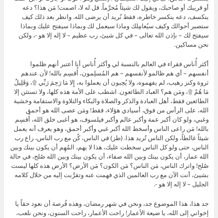
أو قريبك أو صاحبك، ويقول لك شيئاً مُحرَّماً. قل له لا، اصمت! مَن هذا؟ دعه
ينكسف، دعه ينكسر خاطره، فقط نُريد أن يرضى الله. وانظر بعد ذلك كيف
ستصير أحوالك وكيف سيُعامِلك وماذا سيعمل لك وبماذا سيفتح عليك وبماذا
سيفتح لك – بإذن الله تعالى – في كل شيئ، رب عظيم – لا إله إلا هو -، ولكن
نحن مساكين.
أكثر أُناس فقراء في العالم بالنسبة لي وأكثر أُناس أنا أعتبر أنهم ظلموا
أنفسهم – أي هم ظالمو لأنفسهم – هم المُسلِمون، أُقسِم بالله! لأن عندهم
ثروة وكنز رهيب، لم يفهموه، ولا يُحِبون أن يعملوا به، إِلا مَا رَحِمَ رَبِّي ۩، وَقَلِيلٌ
مَا هُمْ ۩، ومَن هم؟ العباد الطائعون. اشطب على الأمة هذه كلها، ولا تستثن إلا
الطائعين فقط، أهل العبادة والذكر والصلاة والبكاء والتلاوة والاستقامة وخشية
الله، على الرأس من فوق، أسيادي هؤلاء، فقط! ومَن عصى الله هو أحمق
وغبي، ولو كان أكبر عمة وأكبر عالم وأكبر فيلسوف، هو أغبى خلق الله، أُقسِم
بالله! مَن راعى الناس وأسخط الله أكبر غبي وأكبر أحمق، وهو يعرف أنه يعمل
شيئاً غالطاً، ولكن الناس تُريد هذا. (طز) في الناس، كُن مع رب الناس، راع رب
الناس، حتى ولو كل الناس سخطت عليك، هذا لا يهم، المُهِم أن يكون بينك وبين
الله عمار، أن يكون بينك وبين الله صفاء، أن يكون بينك وبين الله صُلح، في حالة
صُلح! واترك الناس، مَن الناس؟ مَن الكون؟ مَن الأرض؟ الأرض هذه كلها ليست
بشيئ، أنت الآن مع رب العالمين الذي فهمت عنه وتقرَّبت إليه من خلال كلامه
الجليل – لا إله إلا هو -.
جد هذا، هذا الموضوع جد، ونحن في شهر رمضان، وهذه فُرصة أن نعود حقاً يا
إخواني إلى الله، يا ضيعة الأعمار! راحت الأعمار، راحت السنون، ونحن نلعب،