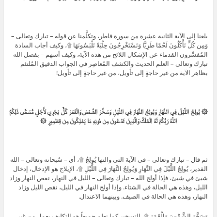
بلغنا إلى الآية الثانية عشرة من سورة فاطر، وتكلَّمنا عن قوله – تبارك وتعالى –
وَمِن كُلٍّ تَأْكُلُونَ لَحْمًا طَرِيًّا وَتَسْتَخْرِجُونَ حِلْيَةً تَلْبَسُونَهَا ۩، وكيف أجاب السادة
المُفسِّرون القدماء عن الإشكال اللائح من هذه الآية، وكيف أسهم – بفضل الله
تبارك وتعالى – العلم الحديث والكشف المُعاصِر في الجواب الدقيق المُلتئم
بظاهر الآية من غير حاجةٍ إلى تأويل، من غير حاجةٍ إلى تأويل!
۞ يُولِجُ اللَّيْلَ فِي النَّهَارِ وَيُولِجُ النَّهَارَ فِي اللَّيْلِ وَسَخَّرَ الشَّمْسَ وَالْقَمَرَ كُلٌّ يَجْرِي لأَجَلٍ مُّسَمًّى ذَلِكُمُ
اللَّهُ رَبُّكُمْ لَهُ الْمُلْكُ وَالَّذِينَ تَدْعُونَ مِن دُونِهِ مَا يَمْلِكُونَ مِن قِطْمِيرٍ ۞
ثم قال – تبارك وتعالى – في الآية التي والتها يُولِجُ ۩، أي – سُبحانه وتعالى – الله
القدير، يُولِجُ اللَّيْلَ فِي النَّهَارِ وَيُولِجُ النَّهَارَ فِي اللَّيْلِ ۩، الإيلاج هو الإدخال، إدخال
شيئ في شيئ، فإذا أولج الله – تبارك وتعالى – الليل في النهار، نقص النهار وزاد
الليل، وهذه هي الحالة في الشتاء. وإذا أولج النهار في الليل، نقص الليل وزاد
النهار، وهذه هي الحالة في الصيف. وبينهما الاعتدال.
وَسَخَّرَ الشَّمْسَ وَالْقَمَرَ ۩، التسخير كما نعلم جميعاً هو التكليف بعمل من غير