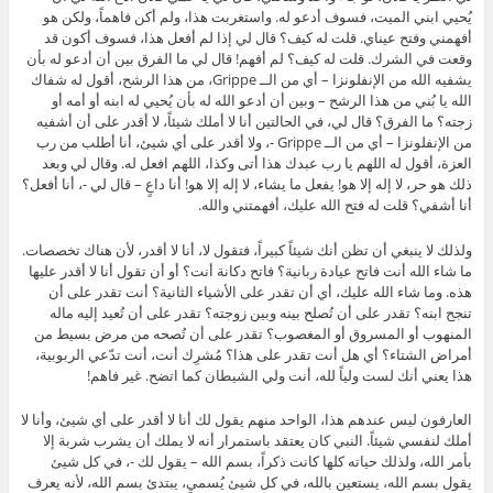
يُحيي ابني الميت، فسوف أدعو له. واستغربت هذا، ولم أكن فاهماً، ولكن هو
أفهمني وفتح عيناي. قلت له كيف؟ قال لي إذا لم أفعل هذا، فسوف أكون قد
وقعت في الشرك. قلت له كيف؟ لم أفهم! قال لي ما الفرق بين أن أدعو له بأن
يشفيه الله من الإنفلونزا – أي من الــ Grippe، من هذا الرشح، أقول له شفاك
الله يا بُني من هذا الرشح – وبين أن أدعو الله له بأن يُحيي له ابنه أو أمه أو
زجته؟ ما الفرق؟ قال لي، في الحالتين أنا لا أملك شيئاً، لا أقدر على أن أشفيه
من الإنفلونزا – أي من الــ Grippe -، ولا أقدر على أي شيئ، أنا أطلب من رب
العزة، أقول له اللهم يا رب عبدك هذا أتى وكذا، اللهم افعل له. وقال لي وبعد
ذلك هو حر، لا إله إلا هو! يفعل ما يشاء، لا إله إلا هو! أنا داعٍ – قال لي -، أنا أفعل؟
أنا أشفي؟ قلت له فتح الله عليك، أفهمتني والله.
ولذلك لا ينبغي أن تظن أنك شيئاً كبيراً، فتقول لا، أنا لا أقدر، لأن هناك تخصصات.
ما شاء الله أنت فاتح عيادة ربانية؟ فاتح دكانة أنت؟ أو أن تقول أنا لا أقدر عليها
هذه. وما شاء الله عليك، أي أن تقدر على الأشياء الثانية؟ أنت تقدر على أن
تنجح ابنه؟ تقدر على أن تُصلح بينه وبين زوجته؟ تقدر على أن تُعيد إليه ماله
المنهوب أو المسروق أو المغصوب؟ تقدر على أن تُصحه من مرض بسيط من
أمراض الشتاء؟ أي هل أنت تقدر على هذا؟ مُشرِك أنت، أنت تدّعي الربوبية،
هذا يعني أنك لست ولياً لله، أنت ولي الشيطان كما اتضح. غير فاهم!
العارفون ليس عندهم هذا، الواحد منهم يقول لك أنا لا أقدر على أي شيئ، وأنا لا
أملك لنفسي شيئاً. النبي كان يعتقد باستمرار أنه لا يملك أن يشرب شربة إلا
بأمر الله، ولذلك حياته كلها كانت ذكراً، بسم الله – يقول لك -، في كل شيئ
يقول بسم الله، يستعين بالله، في كل شيئ يُسمي، يبتدئ بسم الله، لأنه يعرف