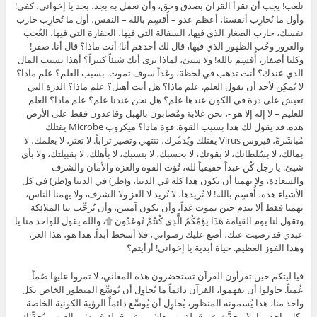
نلعب! يجب أن نقرأ القرآن بصدق وحق، وأن نعمل به بجد، بجد يا إخواني، كفى!
وأول ما نُحارِب أنفسنا، أعظم عدو – أُقسِم بالله – النفس، أول ما تُحارِب حارب
نفسك، حارب الصغار الذي فيها، السفالة التي فيها، الحقارة التي فيها، العُجب
والغرور وحُب الظهور الذي فيها، قال لك أحدهم أنا! أنت ماذا؟ قال أنا. صفر!
وكلنا أصفار، أُقسِم بالله! ولا شيئ، لماذا ترى أنك شيئاً كبيراً؟ أهذا بسبب المال
الذي عندك؟ أنت تذهب في لحظة، وغداً سوف تموت. بسبب العلم؟ علم ماذا؟
لا يُمكِن لأحد أن يقول العلم. علم ماذا؟ هل أنت أهبل؟ علم ماذا؟ الذرة التي
تعيش على ذرة في الكون عندها علم؟ هل نحن عندنا علم؟ علم ماذا؟ العلم
للعليم – لا إله إلا هو -، نحن غلابة ومُصابون بالهبل وقاعدون فقط على الأرض
هذه. قد يقول لك هذا بسبب القوة. قوة ماذا؟ ميكروب Microbe يقتلك
مُباشَرةً، فيروس Virus يقتلك ويُدمِّرك، تنتهي وتصير تراباً. لا تغتر، لا بعلمك، لا
بمالك، لا بسُلطانك، لا بقوتك، لا بحسبك، لا بنسبك، لا بأهلك، لا بقبيلتك، ولا بأي
شيئ. يا رجل كُن عبداً حقيقياً لله، تُؤت القوة والعزة والأمان والشرف
والسعادة، ولا يهمنا أن يكون هذا كله في الدنيا، و(طز) في الدنيا و(طز) في كل
الأشياء هذه، أُقسِم بالله! لا نُريدها، لا نُريد لا العز ولا الشرف، ولا يهمنا الناس،
يهمنا فقط ألا نندم حين نموت غداً، وأن نكون آمنين، وأن تُرحِّب بنا الملائكة
وتقول لنا يوم القيامة هَٰذَا يَوْمُكُمُ الَّذِي كُنتُمْ تُوعَدُونَ ۩، والله يقول للواحد منا يا
عبدي قد رضيت عنك، أضع عليك رضواني، فلا أسخط أبداً. هذا هو، هذا العز،
وهذا الفوز العظيم. حياة أبدية يا إخواني! أرأيتم؟
فيا ليتكم حين تقرأون القرآن تستحضرون هذه المعاني، لا تمروا عليها صُماً
عُمياً. حاولوا أن تفهموا، القرآن دائماً ما يُحاوِل أن يُوسِّع المنظور الخاص بكل
واحد منا، هذا يُسمونه المنظور، يُحاوِل أن يُوسِّع دائماً الرؤية الكونية الخاصة
بكل واحد منا، لا يتحدَّث عن قبيلة بني هاشم وعن قبيلة قريش والعرب، يُحدِّثك