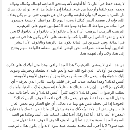
لا يضعه فقط في النار، لا! أنا أطيعه لأنه يستحق الطاعة، لجماله وكماله ونواله
ونعمه، وهو خلقنا وأوجدنا من عدم، فلماذا إذن؟ طبعاً هذا لازم، لو لم تكن هناك
نار بالمرة بالمرة، لابد وأن نُطيعه، والنبي قال عن صُهيب حتى لو لم يكن يخاف
الله، فإنه لن يعصيه. أليس كذلك؟ ونحن اليوم كل مواعظنا أو تسعة وتسعون
في المائة من مواعظ المساجد ومواعظ المُسلِمين تقوم على الترهيب،
الترهيب الترهيب الترهيب! أي لابد وأن تخافوا وأن تخافوا وأن تخافوا، لا! نحن
لابد وأن نقود الناس إلى الله بالحُب والنعمة، على الأقل يكون هذا في ثمانين
في المائة، وفي عشرين في المائة يكون هذا بالرهبة وبالخوف، لأن البشر
العاديين أيضاً سفلة بصراحة، نحن البشر العاديين سفلة، فالواحد منهم يحتاج
إلى هذا، ولابد وأن تُفهِمه هذا.
مَن هذا الذي لا يمشي بالترهيب؟ هذا العبد الراقي. وهذا مثل أولادك على فكرة،
المهدي من أولادك، الذي فتح الله عليه وأنعم عليه، لا يطيعك ويحترمك ويتودد
إليك خشيةً، وإنما يفعل ذلك محبةً، ومعرفةً بحق أو بحقوق الأبوة والأمومة،
أليس كذلك؟ وهذا مقامه عندك كبير في قلبك. وابنك الثاني الذي تعرفه – أي
(العكروت) الآخر -، إن زاغت عيناك عنه قليلاً، فإنه سوف يُخرِّب الدنيا، وأمامك
يطلب الرضوان، أليس كذلك؟ لا تُحِبه كثيراً، أليس كذلك؟ وأنت تأخذ بالك منه،
وتقول الخبيث هذا فقط هو مَن يفعل ذلك. لأن دافعه الخوف، أليس كذلك؟
الخوف! إذا في لحظة يئس هو، وما عاد يخاف، أي خلع العذار ولم يخش العار،
فإنه سوف يقف لك هكذا ويُحدِّثك ببلاهة ويقول لك ماذا تظن نفسك يا (ختيار)، يا
(معفن)؟ أنت يا كذا، أنا كذا وكذا. أف! يُطيل لسانه على أبيه، وهكذا هو العبد
السوء، العبد السوء يحتاج دائماً إلى الخوف الخوف الخوف، فقط! فهل نحن
عبيد سوء؟ لا يا أخي، أمة محمد ليست عبيد سوء، لابد وأن يكون هذا بالترغيب