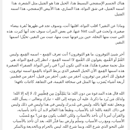
هناك الجسم الإسفنجي البسيط هذا، الحبل هذا هو الفتيل،مثل الشعرة، هذا
اسمه الفتيل، في شق النواة، هذا الساري، هذا الأبيض الإسفنجي، هذا اسمه
الفتيل.
وماذا عن النقير؟ اقلب النواة، اقلبها أنت، وسوف تجد في ظهرها نُقرة بيضاء
صغيرة، وابحث في النت Net عنها، في بعض المرات سوف تجد أنها كبرت. هذه
التي تنبت منها النخلة، حين يزرعونها تنبت منها، تنبت من النقير، تخيَّل! اسمها
النقير.
آخر شيئ الثوفرون، ما هو الثوفرون؟ أنت تعرف القِمع – اسمه القِمع، وليس
القُمّ أو القُمع، يقولون لك القُمع. لا! اسمه القِمع -، انظر إلى قِمع النواة، هي
مثل نجمة صغيرة هكذا، هذه التي تكون أين؟ في رأس النواة. الصفراء الصغيرة
هذه اسمها القِمع. الآن الحبل الصغير الذي يربط النواة بالقِمع اسمه ثوفرون،
فيقول لك أحقر من ثوفرون، أحقر من نقير، أحقر من فتيل، أحقر من قطمير.
أربعة أشياء يُضرَب بها المثل في سخافة القيمة، في التفاهة. كائنات تافهة!
الله قال هذه المدعوة من دون الله: مَا يَمْلِكُونَ مِن قِطْمِيرٍ ۩، لا إله إلا الله!
ولذلك مَن يُرد ما ذكرنا، عليه أن يتوجه إلى الله – تبارك وتعالى -، يسأل الله،
ويجعل ثقته كلها بالله. وليس في مُديرك وليس في هذا وليس في ذلك وليس
في ذاك. الثقة بالله! خُذ بالأسباب، وطبعاً هذا العالم لابد أن نأخذ بأسبابه،
والقرآن أمرنا أن نأخذ بالأسباب، ولكن القلب يكون مع مَن؟ مع مُسبِّب
الأسباب، ومع رب الأسباب. وسلِّم وارض بما قدَّر الله، بعد أن تأخذ بالأسباب
على النحو الذي شرع الله، وبما شرع الله. ليس بالحرام وبالخديعة وبالمكر