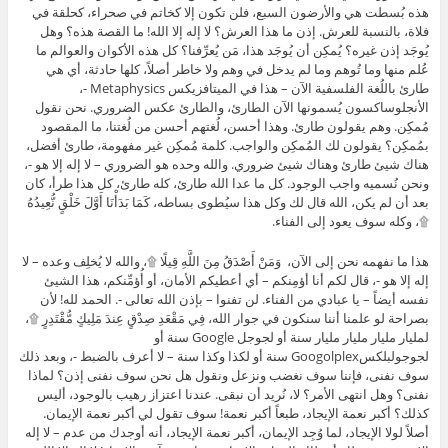
هذه بُسطت هي والأرضون السبع، فلن تكون إلا كخاتم في صحراء، كحلقة في
فلاة، بالنسبة للعرش. إذن ما هذا العرش؟ لا إله إلا الله! ما القصة هذه؟ وهل
يُوجَد إذن غيره؟ يُمكِن أن يُوجَد هذا، مَن يُعرِّفنا؟ كل هذه الأكوان والعوالم ما
عُلم منها وما تُوهم وما لم يدخل في وهم ولا خاطر أصلاً، كلها حادثة، أي هي
طارئ باللُغة الفلسفية الآن – هذا في الميتافزيكس Metaphysics -،
الأنجلوساكسون يُسمونها الآن الطارئ، والطارئ عكس الضروري. نحن نقول
مُمكِن. وهم يقولون طارئ. وهذا أحسن، لُغتهم أحسن من لُغتنا، ما المقصود
بمُمكِن؟ يقولون لك المُمكِن والواجب. كلمة مُمكِن غير مفهومة، طارئ أفضل،
هناك شيئ طارئ وهناك شيئ ضروري. والله وحده هو الضروري – لا إله إلا هو -،
ونحن نُسميه واجب الوجود. كل ما عدا الله طارئ، كله طارئ، كل هذا طرأ، كان
بعد أن لم يكن، الله قال لك وكل هذا سيُطوى بساطه، كَمَا بَدَأْنَا أَوَّلَ خَلْقٍ نُّعِيدُهُ
۩، وكله سوف يعود إلى الفناء.
هذا ما نفهمه نحن إلى الآن، وَمَنْ أَصْدَقُ مِنَ اللَّهِ قِيلًا ۩، والله لا يُخلِف وعده – لا
إله إلا هو -، قال لكم أنا أؤمِنكم – أي أعطيكم الأمان، أو أُؤمِّنكم، هذا الشيئ
نفسه أيضاً – يا عبادي من الفناء. لن تفنوا – بإذن الله تعالى -. الحمد لله! لأن
بصراحة لو علمنا أننا سنكون في جوار الله، فِي مَقْعَدِ صِدْقٍ عِندَ مَلِيكٍ مُّقْتَدِرٍ ۩،
لمليار مليار مليار مليار سنة أو لجوجل Google سنة أو
لجوجولبلكسGoogolplex سنة أو لكذا وكذا سنة – لا أعرف بالضبط -، وبعد ذلك
سوف نفنى، فإننا سوف نغضب ونزعل ونقول هل نحن سوف نفنى إذن؟ لماذا
نفنى؟ وهل انتهى الأمر؟ لا، نُريد أن نبقى. عندنا اعتزاز رهيب بالوجود، أليس
كذلك؟ أكبر نعمة الإيجاد، طبعاً أكبر نعمة! سوف تقول لي أكبر نعمة الإيمان.
أصلاً لولا الإيجاد، لما وُجِد الإيمان، أكبر نعمة الإيجاد، أنه أوجدك من عدم – لا إله