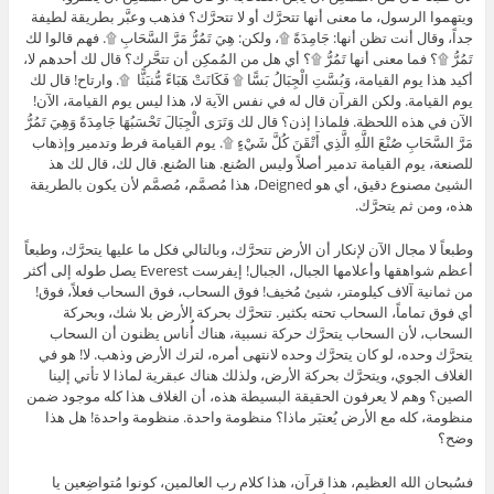
ويتهموا الرسول، ما معنى أنها تتحرَّك أو لا تتحرَّك؟ فذهب وعبَّر بطريقة لطيفة
جداً، وقال أنت تظن أنها: جَامِدَةً ۩، ولكن: هِيَ تَمُرُّ مَرَّ السَّحَابِ ۩. فهم قالوا لك
تَمُرُّ ۩؟ فما معنى أنها تَمُرُّ ۩؟ أي هل من المُمكِن أن تتحَّرك؟ قال لك أحدهم لا،
أكيد هذا يوم القيامة، وَبُسَّتِ الْجِبَالُ بَسًّا ۩ فَكَانَتْ هَبَاءً مُّنبَثًّا ۩. وارتاح! قال لك
يوم القيامة. ولكن القرآن قال له في نفس الآية لا، هذا ليس يوم القيامة، الآن!
الآن في هذه اللحظة. فلماذا إذن؟ قال لك وَتَرَى الْجِبَالَ تَحْسَبُهَا جَامِدَةً وَهِيَ تَمُرُّ
مَرَّ السَّحَابِ صُنْعَ اللَّهِ الَّذِي أَتْقَنَ كُلَّ شَيْءٍ ۩. يوم القيامة فرط وتدمير وإذهاب
للصنعة، يوم القيامة تدمير أصلاً وليس الصُنع. هنا الصُنع. قال لك، قال لك هذ
الشيئ مصنوع دقيق، أي هو Deigned، هذا مُصمَّم، مُصمَّم لأن يكون بالطريقة
هذه، ومن ثم يتحرَّك.
وطبعاً لا مجال الآن لإنكار أن الأرض تتحرَّك، وبالتالي فكل ما عليها يتحرَّك، وطبعاً
أعظم شواهقها وأعلامها الجبال، الجبال! إيفرست Everest يصل طوله إلى أكثر
من ثمانية آلاف كيلومتر، شيئ مُخيف! فوق السحاب، فوق السحاب فعلاً، فوق!
أي فوق تماماً، السحاب تحته بكثير. تتحرَّك بحركة الأرض بلا شك، وبحركة
السحاب، لأن السحاب يتحرَّك حركة نسبية، هناك أُناس يظنون أن السحاب
يتحرَّك وحده، لو كان يتحرَّك وحده لانتهى أمره، لترك الأرض وذهب. لا! هو في
الغلاف الجوي، ويتحرَّك بحركة الأرض، ولذلك هناك عبقرية لماذا لا تأتي إلينا
الصين؟ وهم لا يعرفون الحقيقة البسيطة هذه، أن الغلاف هذا كله موجود ضمن
منظومة، كله مع الأرض يُعتبَر ماذا؟ منظومة واحدة. منظومة واحدة! هل هذا
وضح؟
فسُبحان الله العظيم، هذا قرآن، هذا كلام رب العالمين، كونوا مُتواضِعين يا