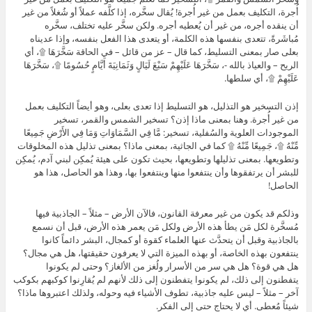
أُجرة، التكليف بعمل من غير أُجرة! يُقال سخَّره، إذا كلَّفه عملاً أو شُغلاً من غير
أن ينقده أجره، من غير أن يُعطيه أجره. ولكن سخَّر عليه تختلف، سخَّره
مُباشَرةً، تتعدى بنفسها هذه الكلمة، أو يتعدى هذا الفعل بنفسه، وإذا عديناه
بعلى صار بمعنى التسليط، كما قال – عز من قائل – في الحاقة سَخَّرَهَا ۩، أي
الريح – والعياذ بالله -، سَخَّرَهَا عَلَيْهِمْ سَبْعَ لَيَالٍ وَثَمَانِيَةَ أَيَّامٍ حُسُومًا ۩، سَخَّرَهَا
عَلَيْهِمْ ۩، أي سلطها.
إذن التسخير هو التذليل، هو التسليط إذا تعدى بعلى، وهو أيضاً التكليف بعمل
من غير أُجرة. وهنا بمعنى ماذا إذن؟ تسخير الشمس والقمر، تسخير
الموجودات العلوية والسُفلية، تسخير: مَّا فِي السَّمَاوَاتِ وَمَا فِي الأَرْضِ جَمِيعًا
مِّنْهُ ۩، جَمِيعًا مِّنْهُ ۩ كما في الجاثية، بمعنى ماذا؟ بمعنى تذليل هذه المخلوقات
وتطويعها. بمعنى تذليلها وتطويعها، بحيث تكون على هيئة يُمكِن لبني آدم، يُمكِن
للبشر أن يرتفقوها وأن ينتفعوا منها وينتفعوا بها، وهذا هو الحاصل، هذا هو
الحاصل!
وذلكم قد يكون من غير معرفة القانون، فالآن الأرض – مثلاً – الجاذبية فيها
مُسخَّرة لكل مَن يطأ هذه الأرض ولكل مَن يعمر هذه الأرض، قبل أن نسمع
بالجاذبية وقبل أن يتحدَّث عنها العلماء كقوة أو كمجال، البشر دائماً كانوا
ينتفعون بهذه الخاصة، أو بهذه الميزة التي لا يعرفون حقيقتها، هل هي مجال؟
هل هي قوة؟ هل هي سر من الأسرار ولُغز من الألغاز؟ وحتى لم يكونوا
يتفطنون إلى ذلك، لم يكونوا يتفطنون إلى ذلك لأنهم لم يُقارِنوا كوكبهم بكوكب
آخر – مثلاً – ليس عليه جاذبية، تطوف الأشياء فيه وحوله، ولذلك اعتبروها ماذا؟
شيئاً مُعطى. أي لا يحتاج حتى إلى الفكر.