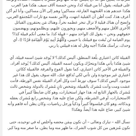
على قبيلته، يقول أنا من قبيلة كذا، ونحن خمسة آلاف سيف. هكذا هم! العرب
هكذا عندهم هذه العُنجهية الفارغة، مساكين! وهم إلى الآن مساكين، وأنا لم أكن
أعرف هذا، كنت أظن أن القبلية انتهت، والأمر نفسه مع ثارات المُجتمَع العربي،
واتضح أن هناك قبلية لا تزال تنخر عظمه نخراً، وهناك مَن يحتقرون القبائل
الأُخرى الأقل منهم والأضعف منهم، ويجورون عليهم، ويظلمونهم، ويهضمون
حقوقهم. ونحن – يقول لك الواحد منهم – قبيلة كذا. ما معنى أنكم قبيلة كذا؟
يوم القيامة لن تُبعَث مع قبيلتك يا حبيبي، وَكُلُّهُمْ آتِيهِ يَوْمَ الْقِيَامَةِ فَرْدًا ۩، أي
وحدك، برأسك هكذا! أجبه وقل له هذه قبيلتي يا ربي.
القبيلة كائن اعتباري بلُغة المنطق، أليس كذلك؟ لا يُوجَد شيئ اسمه قبيلة، أي
شيئ هكذا يأتي هكذا ويتحرَّك ويكون اسمه القبيلة، أليس كذلك؟ يُوجَد أفراد،
والقبيلة في الأخير كائن اعتباري، كما نقول الفوج والفرقة. فالقبيلة ككائن
اعتباري غير موجودة ولن تأتي لكي تُدافِع عنك، الله سوف يقول لك هذا غير
موجود. أليس كذلك؟ سوف تورط أنت وكل أفراد القبيلة نفس الورطة، فأنت
عشت ومت وأنت مُشرِك بالقبيلة، وشخص ثانٍ مُشرِك بالدولة. وشخص ثالث
مُشرِك بالجهاز التابع له، هذا جهاز استخبارات، وهو كان ضابطاً كبيراً في
الاستخبارات، أو في الشرطة، ولكن ضاع عليه هذا. وشخص رابع مُشرِك بعقله
وبذكائه، وهو كان فيلسوفاً كبيراً وذكياً ورجل رياضيات، وكان يظن أنه فاهم وأنه
شيئ كبير، ضاع عليه هذا أيضاً. وهكذا!
نسأل الله – تبارك وتعالى – أن نكون مِمَن محضه وأخلص له في توحيده، حتى
نكون مُنزهين من كل شوب الشرك، ما ظهر منه وما بطن، ما صغر منه وما كبر.