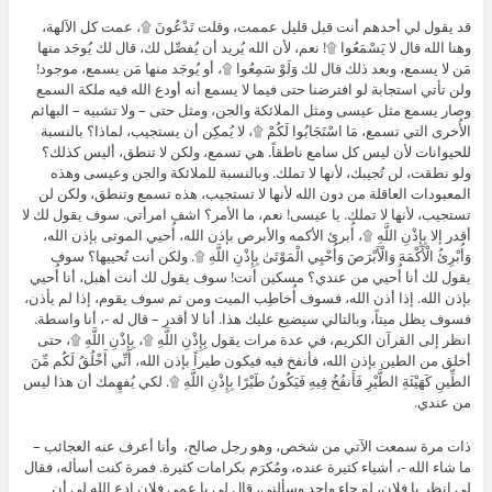
قد يقول لي أحدهم أنت قبل قليل عممت، وقلت تَدْعُونَ ۩، عمت كل الآلهة،
وهنا الله قال لا يَسْمَعُوا ۩! نعم، لأن الله يُريد أن يُفصِّل لك، قال لك يُوجَد منها
مَن لا يسمع، وبعد ذلك قال لك وَلَوْ سَمِعُوا ۩، أو يُوجَد منها مَن يسمع، موجود!
ولن تأتي استجابة لو افترضنا حتى فيما لا يسمع أنه أودع الله فيه ملكة السمع
وصار يسمع مثل عيسى ومثل الملائكة والجن، ومثل حتى – ولا تشبيه – البهائم
الأُخرى التي تسمع، مَا اسْتَجَابُوا لَكُمْ ۩، لا يُمكِن أن يستجيب، لماذا؟ بالنسبة
للحيوانات لأن ليس كل سامع ناطقاً. هي تسمع، ولكن لا تنطق، أليس كذلك؟
ولو نطقت، لن تُجيبك، لأنها لا تملك. وبالنسبة للملائكة والجن وعيسى وهذه
المعبودات العاقلة من دون الله لأنها لا تستجيب، هذه تسمع وتنطق، ولكن لن
تستجيب، لأنها لا تملك. يا عيسى! نعم، ما الأمر؟ اشف امرأتي. سوف يقول لك لا
أقدر إلا بِإِذْنِ اللَّهِ ۩، أُبرئ الأكمه والأبرص بإذن الله، أُحيي الموتى بإذن الله،
وَأُبْرِئُ الْأَكْمَهَ وَالْأَبْرَصَ وَأُحْيِي الْمَوْتَىٰ بِإِذْنِ اللَّهِ ۩. ولكن أنت تُحييها؟ سوف
يقول لك أنا أُحيي من عندي؟ مسكين أنت! سوف يقول لك أنت أهبل، أنا أُحيي
بإذن الله. إذا أذن الله، فسوف أُخاطِب الميت ومن ثم سوف يقوم، إذا لم يأذن،
فسوف يظل ميتاً، وبالتالي سيضيع عليك هذا. أنا لا أقدر – قال له -، أنا واسطة.
انظر إلى القرآن الكريم، في عدة مرات يقول بِإِذْنِ اللَّهِ ۩، بِإِذْنِ اللَّهِ ۩، حتى
أخلق من الطين بإذن الله، فأنفخ فيه فيكون طيراً بإذن الله، أَنِّي أَخْلُقُ لَكُم مِّنَ
الطِّينِ كَهَيْئَةِ الطَّيْرِ فَأَنفُخُ فِيهِ فَيَكُونُ طَيْرًا بِإِذْنِ اللَّهِ ۩. لكي يُفهِمك أن هذا ليس
من عندي.
ذات مرة سمعت الآتي من شخص، وهو رجل صالح، وأنا أعرف عنه العجائب –
ما شاء الله -، أشياء كثيرة عنده، ومُكرَم بكرامات كثيرة. فمرة كنت أسأله، فقال
لي انظر يا فلان، لو جاء واحد وسألني، قال لي يا عمي فلان ادع الله لي أن