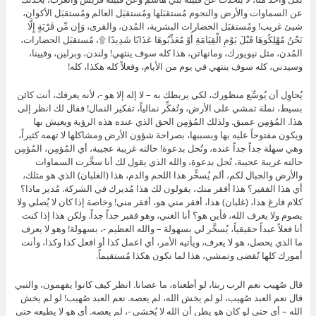
عن السماوات والأرض والنجوم مُستقبَلها ومُستقبَل العالم ومُستقبَل الأكوان،
شيئ غريب! ومُستقبَل الحضارات البشرية، المُدن، والقرى، وَإِن مِّن قَرْيَةٍ إِلَّا
نَحْنُ مُهْلِكُوهَا قَبْلَ يَوْمِ الْقِيَامَةِ أَوْ مُعَذِّبُوهَا عَذَابًا شَدِيدًا ۩، مُستقبَل الحضارات،
المُدن، مثل نيويورك، ومانهاتن، هذا كله سوف ينتهي! ولندن، وبرلين، وفيينا،
وسيدني، كله سوف ينتهي في يوم من الأيام، وفعلاً كله هكذا، كله!
يُحاوِل أن يُوسِّع منظورك، لكي يربطك به – لا إله إلا هو -، لأنه يعرفك، أنت كائن
بسيط، نملة تمشي على الأرض، وتُفكِّر نمالياً، تفكير النمال! فقال لك انظر إلى
هذا. المُؤمِن عميق. ولذلك المُؤمِن الحق الذي عنده هذه الرؤية ويعيش بها
ويكون مفتوحاً عليه بها وبسببها، بصراحة شؤون الأرض ومشاكلها لا تهمه كثيراً،
وهي سهلة جداً جداً عنده، وتُحل بدعوة! حالته غريبة عجيبة، أي المُؤمِن، المُؤمِن
حالته غريبة عجيبة، تُحل بدعوة، والله الذي يقول لك أنا سخَّرت السماوات
والأرض والجبال لكم، ألم يُسخِّر هذا اللحم والدم، هذا (الغلبان) الذي هو مثلك،
أي هذا الفقير؟ هذا أفقر منك، يقولون لك هذا مُديرك في الشركة. مُدير ماذا؟
كلام فارغ هذا، (غلبان) هذا، أفقر مني هو، أفقر مني! وخاصة إذا كان لا يُصلي ولا
يصوم ولا يعرف الله، فأين هو؟ أنا الغني، وهو فقير جداً جداً. ولكن هذا إذا كنت
أنا فعلاً عبداً حقيقياً، يُسخَّر لي بسهولة – والله العظيم -، بسهولة! وهو لا يعرف
ما الذي يحصل، هو لا يعرف، ويأتيه الأمر، أي اعمل كذا أو افعل كذا وكذا، وأنت
أمورك كلها تُقضى وتمشي، هذا لما تكون هكذا مُستقيماً.
قال صُهيب نعم الرب ربنا، لو أطعناه، ما عصانا. انظر كيف كانوا يفهمون، والنبي
قال نعم العبد صُهيب، لو لم يخش الله، لم يعصه. نعم العبد صُهيب! لو لم يخش
الله – أي حتى لو كان هو يظن أن الله لا يُخشى -، لم يعصه. أي هو لا يطيعه حتى