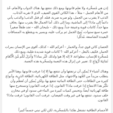
إذن هي مُسخَّرة، ولا نعلم قانونها، ومع ذلك ننتفع بها. هناك الدواب والأنعام، خُذ
من الأنعام الجمل – مثلاً -، هذا الكائن القوي العنيف، الذي لا تقربه الذئاب،
الذئب لا يقترب من الجمل، ولو ضربه ضربة، قتله. أي قتل الذئب! والذئب يأتي
دائماً إلى ماذا؟ إلى الماشية، وما إلى ذلك. أما الجمال فلا يقترب منها، يخاف
منها جداً، كائنات قوية وعنيفة جداً. ومع ذلك – سُبحان الله – تجد طفلاً صغيراً
عمره سبع سنوات، يُنيخ الجمل ثم يركب عليه، ويسير به ويقطع به المسافات
البعيدة الشاسعة. مُذلَّل!
الحصان كائن قوي جداً، والحمار – أعزكم الله – كذلك، أقوى من الإنسان بمرات
الحمار، فكيف بالبغل – أعزكم الله -؟ كائنات قوية شديدة صُلبة، ومع ذلك
مُسخَّرة للإنسان، مطواعة. لا إله إلا هو! ولذلك عُبِّر بماذا؟ وَأَنزَلَ لَكُم مِّنَ الْأَنْعَامِ
ثَمَانِيَةَ أَزْوَاجٍ ۩. تعبير عن إنزال هذه النعمة ومُسخّرية هذه النعمة.
وهناك أشياء لا يُمكِن أن ترتفقها وأن تنتفع بها إلا إذا عرفت قانونها، وهنا الأمر
يتطلب مزيداً من الجُهد والاجتهاد، مثل الطاقة الكهربائية، الطاقة الذرية، وأنواع
كثيرة من الطاقات، حتى الطاقة المائية تنتفع بها، ولكن يُمكِن أن تُعظِّم وأن
تكُبِّر هذا الانتفاع إذا عرفت ماذا؟ القانون. إذا عرفت القانون! وتستخرج منها
طاقة كهربائية أيضاً، وتحبس كميات كبيرة من الماء في سدود أو في مخازن
خلف سدود، تنتفع بها في غير وقت الفيضان، عرفت أنت القانون! عرفت ماذا؟
القانون.
الأجسام الطافية تشتغل هكذا بالمُسخّرية، لكن لكي نبني جسماً كبيراً