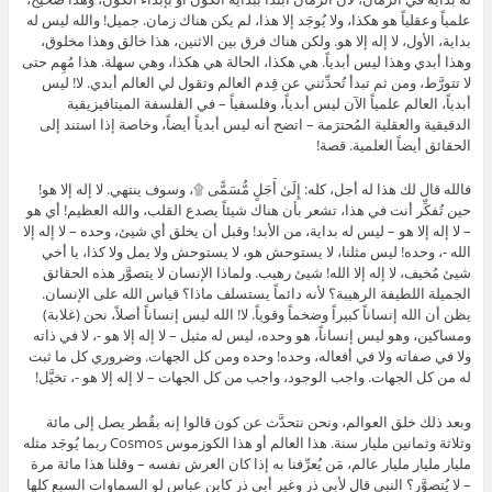
علمياً وعقلياً هو هكذا، ولا يُوجَد إلا هذا، لم يكن هناك زمان. جميل! والله ليس له
بداية، الأول، لا إله إلا هو. ولكن هناك فرق بين الاثنين، هذا خالق وهذا مخلوق،
وهذا أبدي وهذا ليس أبدياً. هي هكذا، الحالة هي هكذا، وهي سهلة. هذا مُهِم حتى
لا تتورَّط، ومن ثم تبدأ تُحدِّثني عن قِدم العالم وتقول لي العالم أبدي. لا! ليس
أبدياً، العالم علمياً الآن ليس أبدياً، وفلسفياً – في الفلسفة الميتافيزيقية
الدقيقية والعقلية المُحترَمة – اتضح أنه ليس أبدياً أيضاً، وخاصة إذا استند إلى
الحقائق أيضاً العلمية. قصة!
فالله قال لك هذا له أجل، كله: إِلَىٰ أَجَلٍ مُّسَمًّى ۩، وسوف ينتهي. لا إله إلا هو!
حين تُفكِّر أنت في هذا، تشعر بأن هناك شيئاً يصدع القلب، والله العظيم! أي هو
– لا إله إلا هو – ليس له بداية، من الأبد! وقبل أن يخلق أي شيئ، وحده – لا إله إلا
الله -، وحده! ليس مثلنا، لا يستوحش هو، لا يستوحش ولا يمل ولا كذا، يا أخي
شيئ مُخيف، لا إله إلا الله! شيئ رهيب. ولماذا الإنسان لا يتصوَّر هذه الحقائق
الجميلة اللطيفة الرهيبة؟ لأنه دائماً يستسلف ماذا؟ قياس الله على الإنسان.
يظن أن الله إنساناً كبيراً وضخماً وقوياً. لا! الله ليس إنساناً أصلاً، نحن (غلابة)
ومساكين، وهو ليس إنساناً، هو وحده، ليس له مثيل – لا إله إلا هو -، لا في ذاته
ولا في صفاته ولا في أفعاله، وحده! وحده ومن كل الجهات. وضروري كل ما ثبت
له من كل الجهات. واجب الوجود، واجب من كل الجهات – لا إله إلا هو -، تخيَّل!
وبعد ذلك خلق العوالم، ونحن نتحدَّث عن كون قالوا إنه بقُطر يصل إلى مائة
وثلاثة وثمانين مليار سنة. هذا العالم أو هذا الكوزموس Cosmos ربما يُوجَد مثله
مليار مليار مليار عالم، مَن يُعرِّفنا به إذا كان العرش نفسه – وقلنا هذا مائة مرة
– لا يُتصوَّر؟ النبي قال لأبي ذر وغير أبي ذر كابن عباس لو السماوات السبع كلها