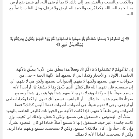
وبالكذب وبالنصب وبالغش وما إلى ذلك. لا! بما يُرضي الله، أي شيئ يقع ارض
به. الحمد لله، الله هكذا يُريد، والحمد لله. ارض ولا تزعل، وخل القلب دائماً مع
الله.
۞ إِن تَدْعُوهُمْ لا يَسْمَعُوا دُعَاءَكُمْ وَلَوْ سَمِعُوا مَا اسْتَجَابُوا لَكُمْ وَيَوْمَ الْقِيَامَةِ يَكْفُرُونَ بِشِرْكِكُمْ وَلا
يُنَبِّئُكَ مِثْلُ خَبِيرٍ ۞
إِن تَدْعُوهُمْ لا يَسْمَعُوا دُعَاءَكُمْ ۩، وفعلاً هذا يتعلَّق بمَن الآن؟ يتعلَّق بالآلهة
الجامدة، الأوثان والأحجار وكذا، التي لا تسمع. أما الآلهة الحية – حتى من
حيوانات – فهي تسمع، ولكنها لا تفهم. الحيوانات تسمع، ولكن هي لا تفهم، أي
إن سمعت، فلن تفهم. الله قال كَمَثَلِ الَّذِي يَنْعِقُ بِمَا لا يَسْمَعُ ۩، أرأيت؟ لأنه
يسمع صوتاً، يا إله وكذا، وهو لا يفهم، لا يفهم شيئاً هو! هو يرى شيئاً ويسمع
صوتاً، فالبقرة هذه – حاشاك – أو الماشية، تسمع أنك تقول لها كذا وكذا، اطلعي
أو ارجعي. وهي لا تفهم شيئاً، هي أصوات، أصوات فقط! أليس كذلك؟ فقط
أصوات، وهي طبعاً لا تفهم. فإذا كانت الآلهة من الحيوانات كالبقر الخاصة بالهنود
– مثلاً، أي الهندوس -، فسنقول هي تسمع، ولكن لا تعقل، ولذلك لن تُجيب. وإن
كانت جامدة، غير حية، فسنقول إنها لا تسمع أصلاً. فماذا لو كان المعبود بشراً،
وإن كان جناً، وإن كان ملائكة؟ يسمع، ولكن لا يستجيب. يسمع ويفهم ماذا تُريد،
ولكن لا يستجيب. لماذا؟ لأنه لا يملك.