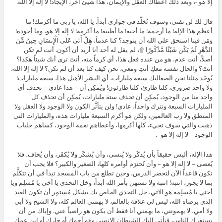
إلا هو -، وبعد ذلك أعطاك العقل والإيمان، هذا شيئ آخر، الإيجاد! لا إله إلا الله.
قال لك لن تفنى، وسوف تُخلَّد في جواري أبداً. يا الله، يا ربي ما أكرمك! ما
أعظم هذا الإله! ما أرحمه! ما أحبه! ما أطيبه! ما أكرمه! لا إله إلا هو، وما أجوده!
ومَن فينا استحق على الله أن ينوجد؟ كنا عدماً، هَلْ أَتَىٰ عَلَى الْإِنسَانِ حِينٌ مِّنَ
الدَّهْرِ لَمْ يَكُن شَيْئًا مَّذْكُورًا ۩، لم يقل له أحد أنا أُريد أن أكون. أنت لم تكن
أصلاً، أنت عدم. هو من عنده فعل هذا، أي كرماً منه، أنتَ ترى أنك شيئاً هكذا؟
أنتَ؟ والحال نفسه معكِ أنتِ ومعي، نحن كيف كنا بعد أن لم نكن؟ لا إله إلا الله،
يُوجَد مثلنا نحن الصعاليك سبعة مليارات، أي البشر الأهبل هذا، سبعة مليارات!
ولا واحد ضروري، كلنا طارئ، كلنا طارئون! ويُمكِن أن – هذا عادي – تحذف أي
واحد منا من الوجود، يُمكِن أن تحذف ستة مليارات، يُمكِن أن تحذف كل
المليارات السبعة وتترك واحداً، عادي! ولن يتأثَّر الكون ولا الوجود ولا العقل ولا
المنطق ولا رب العالمين، ولكن هو أكرم السبعة مليارات هذه، والمليارات التي
ذهبت والتي سوف تجيء، كلها أكرمها، وأعطاهم نعمة الوجود، كساهم جلباب
الوجود – لا إله إلا هو -.
هذا الإله، أليس حقيقاً بأن يُذكَر ولا يُنسى، وأن يُشكَر ولا يُكفَر، وأن يُخاف، فلا
يُعصى – لا إله إلا هو – وأن تُحترَم أوامره كلها، الصغير والكبير؟ فلا يجب أن
تكون قاعداً الآن لتحضر الدرس، وحين تطلع من باب المسجد تبدأ في أن تتكلَّم
بما لا يجوز، انتبه! انتبه ولا تستهن بأمر الله أبداً، وخل التحدي يا أخي يا مُسلِم ويا
أختي يا مُسلِمة هو الآتي، خل التحدي الخاص بك بشكل مُستمِر أن تكون العبد
الذي يرضاه الله، ليس لي علاقة بالعالم، لا يهمني العالم كله، ولا الشيخ ولا أبي
ولا أمي، لا يهمونني، ما يهمني أنا فقط أن يكون هو راضياً عني. وإياك من أن
يستفزك الناس، فيأتي إليك الشيطان الإنسي وهو أخوك أو جارك أو ابن عمك