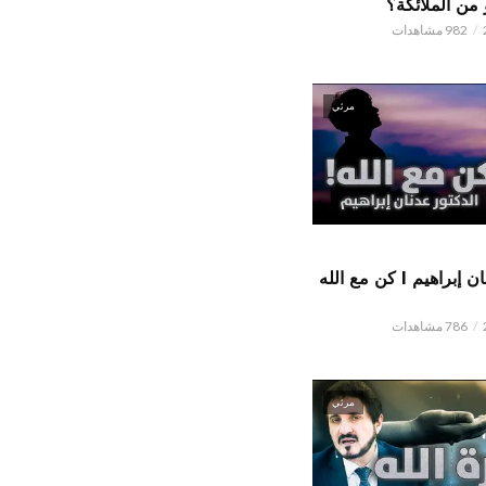
من الملائكة؟
982 مشاهدات
مرئي
الدكتور عدنان إبراهيم l كن مع الله
786 مشاهدات
مرئي