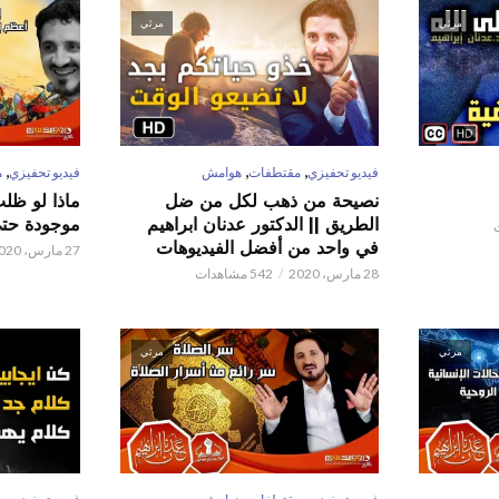
مرئي
مرئي
,
,
,
فيديو تحفيزي
مقتطفات
هوامش
فيديو تحفيزي
م
نصيحة من ذهب لكل من ضل
ماذا لو ظل
الطريق || الدكتور عدنان ابراهيم
موجودة حتى 
في واحد من أفضل الفيديوهات
27 مارس، 2020
28 مارس، 2020
542 مشاهدات
مرئي
مرئي
,
,
,