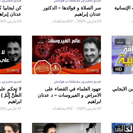
فيديو تحفيزي
مقتطفات
هوامش
فيديو تحفيزي
م
الإنسانية
سر الصلاة و فوائدها – الدكتور
كن ايجابيا 
عدنان إبراهيم
عدنان إبراه
24 مارس، 2020
629 مشاهدات
24 مارس، 2020
مرئي
مرئي
,
,
,
فيديو تحفيزي
مقتطفات
هوامش
فيديو تحفيزي
م
ن الايجابي
جهود العلماء في القضاء على
لا تحكم على ا
الامراض و الفيروسات – د عدنان
الظَّنِّ إِثْم
ابراهيم
ابراهيم
20 مارس، 2020
652 مشاهدات
15 مارس، 2020
مرئي
مرئي