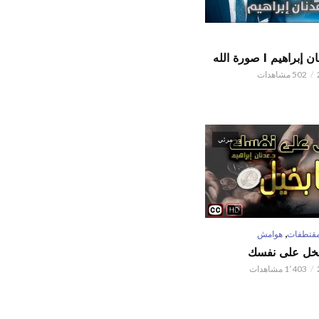
اهيم l صورة الله
502 مشاهدات
مرئي
,
قتطفات
هوامش
تبخل على نفسك
1٬403 مشاهدات