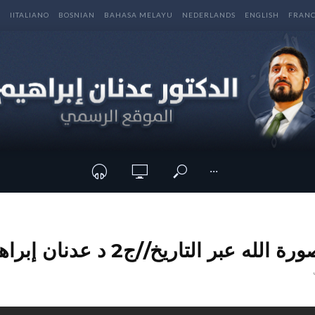
E
IITALIANO
BOSNIAN
BAHASA MELAYU
NEDERLANDS
ENGLISH
FRANC
···
 عبر التاريخ//ج2 د عدنان إبراهيم