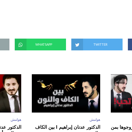
(
ف
ت
ح
ف
ي
ن
ا
ف
ذ
ة
ج
د
WHATSAPP
TWITTER
ي
د
ة
)
مرئي
مرئي
هوامش
هوامش
ور عدنان إبراهيم l زوجوها بمن
الدكتور عدنان إبراهيم l بين الكاف