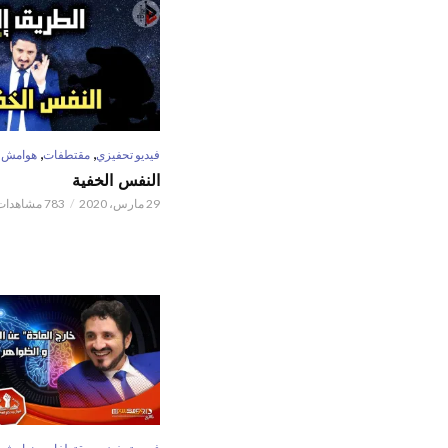
,
,
فيديو تحفيزي
مقتطفات
هوامش
النفس الخفية
29 مارس، 2020
783 مشاهدات
,
,