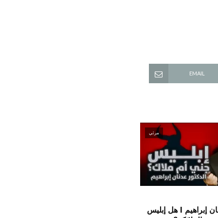
EMAIL
مرئي
الدكتور عدنان إبراهيم l هل إبليس