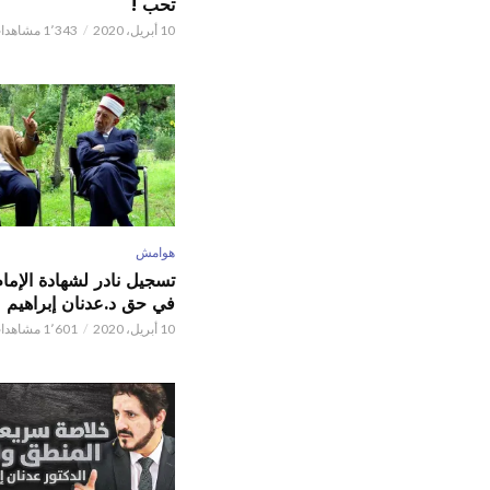
تحب !
10 أبريل، 2020
1٬343 مشاهدات
هوامش
تسجيل نادر لشهادة الإما
في حق د.عدنان إبراهيم
10 أبريل، 2020
1٬601 مشاهدات