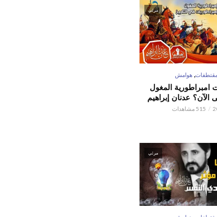
مرئي
,
قتطفات
هوامش
ت امبراطورية المغول
الآن؟ عدنان إبراهيم
515 مشاهدات
مرئي
,