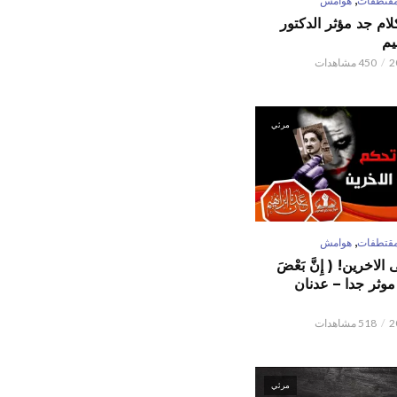
قتطفات
هوامش
كلام جد مؤثر الدكتور
يم
450 مشاهدات
مرئي
,
قتطفات
هوامش
لاخرين! ( إِنَّ بَعْضَ
ٌ ) موثر جدا – عدنان
518 مشاهدات
مرئي