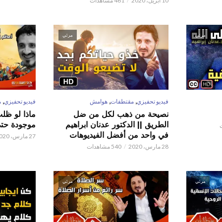
10 أبريل، 2020
461 مشاهدات
مرئي
مرئي
,
,
,
فيديو تحفيزي
مقتطفات
هوامش
فيديو تحفيزي
م
نصيحة من ذهب لكل من ضل
ماذا لو ظل
الطريق || الدكتور عدنان ابراهيم
موجودة حتى 
في واحد من أفضل الفيديوهات
27 مارس، 2020
28 مارس، 2020
540 مشاهدات
مرئي
مرئي