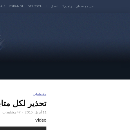
من هو عدنان ابراهيم؟
اتصل بنا
DEUTSCH
ESPAÑOL
AIS
مقتطفات
تحذير لكل متاب
11 أبريل، 2015
47 مشاهدات
video