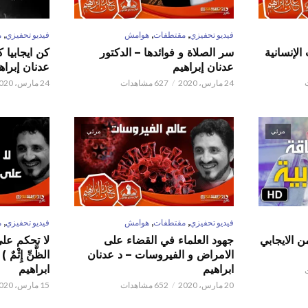
,
,
,
فيديو تحفيزي
مقتطفات
هوامش
فيديو تحفيزي
م
الإنسانية
سر الصلاة و فوائدها – الدكتور
كن ايجابيا 
عدنان إبراهيم
عدنان إبراه
24 مارس، 2020
627 مشاهدات
24 مارس، 2020
مرئي
مرئي
,
,
,
فيديو تحفيزي
مقتطفات
هوامش
فيديو تحفيزي
م
ن الايجابي
جهود العلماء في القضاء على
لا تحكم على ا
الامراض و الفيروسات – د عدنان
الظَّنِّ إِثْم
ابراهيم
ابراهيم
20 مارس، 2020
652 مشاهدات
15 مارس، 2020