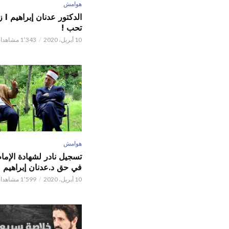
هوامش
الدكت
تحب !
10 أبريل، 2020
1٬343 مشاهدات
هوامش
تسجيل نادر لشهادة الإما
في حق د.عدنان إبراهيم
10 أبريل، 2020
1٬599 مشاهدات