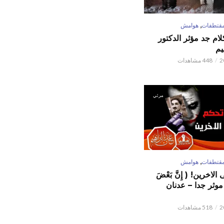
,
قتطفات
هوامش
كلام جد مؤثر الدكتور
يم
448 مشاهدات
مرئي
,
قتطفات
هوامش
لاخرين! ( إِنَّ بَعْضَ
ٌ ) موثر جدا – عدنان
518 مشاهدات