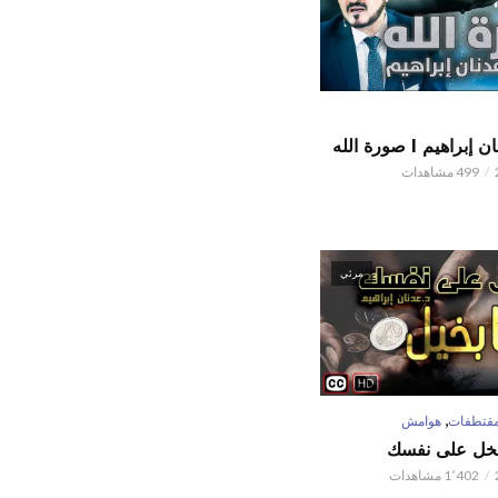
اهيم l صورة الله
499 مشاهدات
مرئي
,
قتطفات
هوامش
تبخل على نفسك
1٬402 مشاهدات