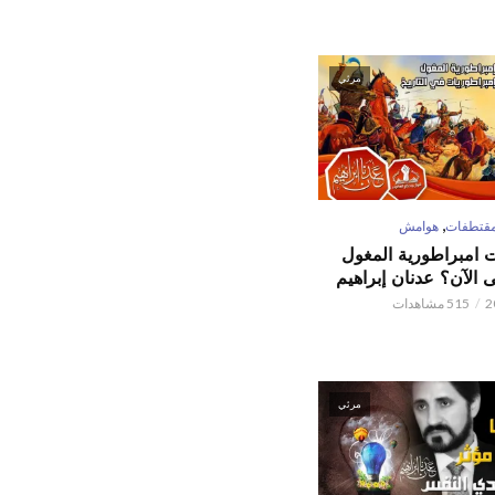
مرئي
,
قتطفات
هوامش
ت امبراطورية المغول
الآن؟ عدنان إبراهيم
515 مشاهدات
مرئي