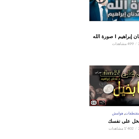
اهيم l صورة الله
499 مشاهدات
مرئي
,
قتطفات
هوامش
تبخل على نفسك
1٬402 مشاهدات