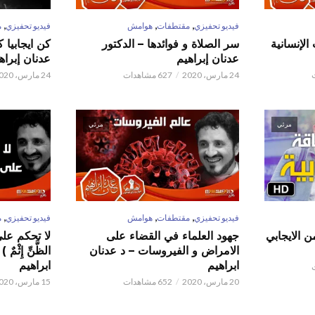
,
,
,
فيديو تحفيزي
مقتطفات
هوامش
فيديو تحفيزي
م
الإنسانية
سر الصلاة و فوائدها – الدكتور
كن ايجابيا 
عدنان إبراهيم
عدنان إبراه
24 مارس، 2020
627 مشاهدات
24 مارس، 2020
مرئي
مرئي
,
,
,
فيديو تحفيزي
مقتطفات
هوامش
فيديو تحفيزي
م
ن الايجابي
جهود العلماء في القضاء على
لا تحكم على ا
الامراض و الفيروسات – د عدنان
الظَّنِّ إِثْم
ابراهيم
ابراهيم
20 مارس، 2020
652 مشاهدات
15 مارس، 2020