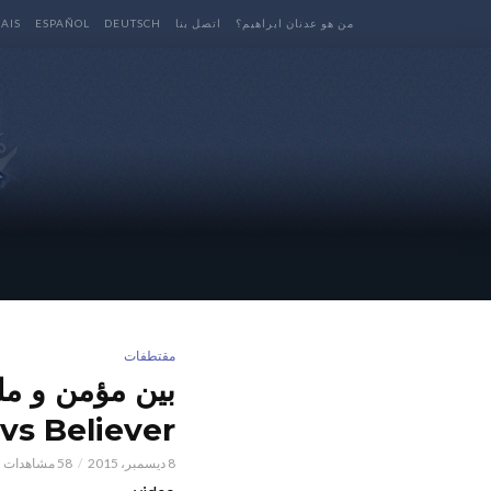
من هو عدنان ابراهيم؟
اتصل بنا
DEUTSCH
ESPAÑOL
AIS
مقتطفات
 vs Believer
8 ديسمبر، 2015
58 مشاهدات