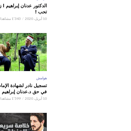
الدكت
تحب !
10 أبريل، 2020
1٬343 مشاهدات
هوامش
تسجيل نادر لشهادة الإما
في حق د.عدنان إبراهيم
10 أبريل، 2020
1٬599 مشاهدات