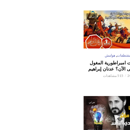
مرئي
,
قتطفات
هوامش
ت امبراطورية المغول
الآن؟ عدنان إبراهيم
515 مشاهدات
مرئي