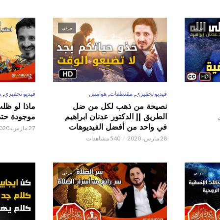
مرئي
مرئي
,
,
,
فيديو تحفيزي
مقتطفات
هوامش
فيديو تحفيزي
م
نصيحة من ذهب لكل من ضل
ماذا لو ظل
الطريق || الدكتور عدنان ابراهيم
موجودة حتى 
في واحد من أفضل الفيديوهات
27 مارس، 2020
28 مارس، 2020
540 مشاهدات
مرئي
مرئي