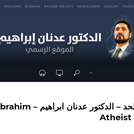
E
IITALIANO
BOSNIAN
BAHASA MELAYU
NEDERLANDS
ENGLISH
FRANC
···
بين مؤمن و ملحد – الدكتور 
Atheist