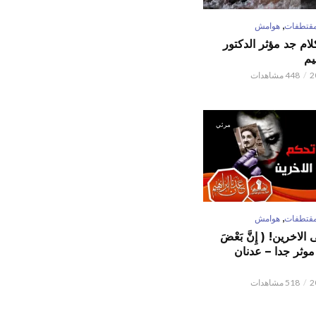
,
قتطفات
هوامش
كلام جد مؤثر الدكتور
يم
448 مشاهدات
مرئي
,
قتطفات
هوامش
لاخرين! ( إِنَّ بَعْضَ
ٌ ) موثر جدا – عدنان
518 مشاهدات