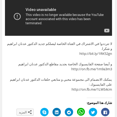
لا تترددوا في الاشتراك في القناة الخاصة ليصلكم جديد الدكتور عدنان ابراهيم
و شكرا.
http://bit.ly/1RK52gn
و أيضا صفحة الفايسبوك الخاصة بجديد مقاطع الدكتور عدنان ابراهيم
http://on.fb.me/1m9a3m3
يمكنك الانضمام الى مجموعة محبي و متابعي حلقات الدكتور عدنان ابراهيم
على الفايسبوك :
http://on.fb.me/1LWS4cm
شارك هذا الموضوع:
ا
ا
C
ا
ا
ا
المزيد
ن
ض
l
ن
ض
ن