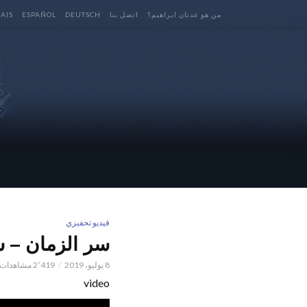
من هو عدنان ابراهيم؟
اتصل بنا
DEUTSCH
ESPAÑOL
AIS
فيديو تحفيزي
سر الزمان – سل
8 يوليو، 2019
2٬419 مشاهدات
video