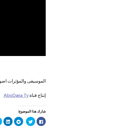
الموسيقى والمؤثرات اصوتي
إنتاج قناة
AboDana Tv
شارك هذا الموضوع:
ا
ا
ا
ا
ن
ض
ن
ض
ق
غ
ق
غ