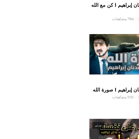
الدكتور عدنان إبراهيم l كن مع الله
786 مشاهدات
مرئي
اهيم l صورة الله
502 مشاهدات
مرئي