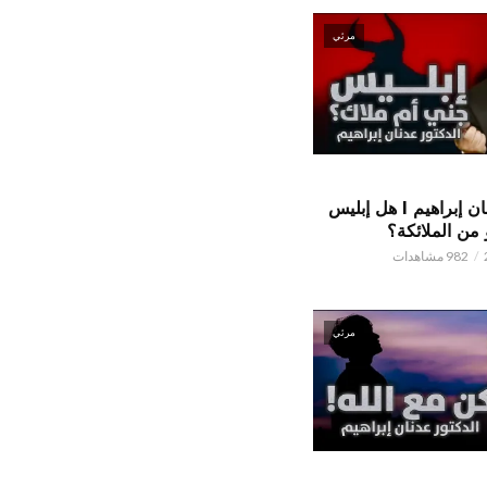
مرئي
الدكتور عدنان إبراهيم l هل إبليس
من الملائكة؟
982 مشاهدات
مرئي