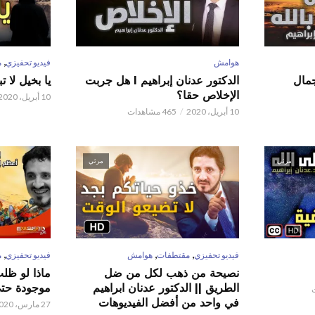
,
هوامش
فيديو تحفيزي
م
 عدنان إبراهيم l جمال
الدكتور عدنان إبراهيم l هل جربت
يا بخيل لا 
الإخلاص حقا؟
10 أبريل، 2020
10 أبريل، 2020
465 مشاهدات
مرئي
مرئي
,
,
,
فيديو تحفيزي
مقتطفات
هوامش
فيديو تحفيزي
م
نصيحة من ذهب لكل من ضل
ماذا لو ظل
الطريق || الدكتور عدنان ابراهيم
موجودة حتى 
في واحد من أفضل الفيديوهات
27 مارس، 2020