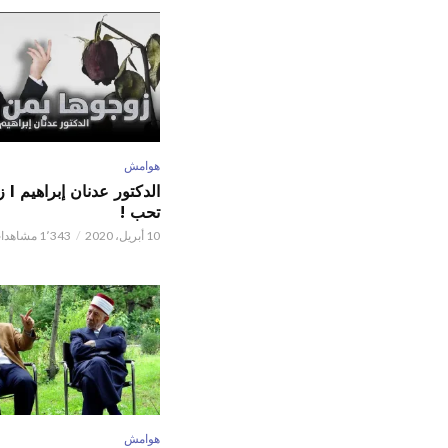
هوامش
الدكت
تحب !
10 أبريل، 2020
1٬343 مشاهدات
هوامش