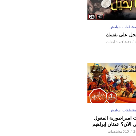
,
قتطفات
هوامش
تبخل على نفسك
1٬403 مشاهدات
مرئي
,
قتطفات
هوامش
ت امبراطورية المغول
الآن؟ عدنان إبراهيم
515 مشاهدات