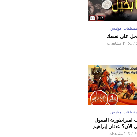
,
قتطفات
هوامش
تبخل على نفسك
1٬401 مشاهدات
مرئي
,
قتطفات
هوامش
ت امبراطورية المغول
الآن؟ عدنان إبراهيم
513 مشاهدات