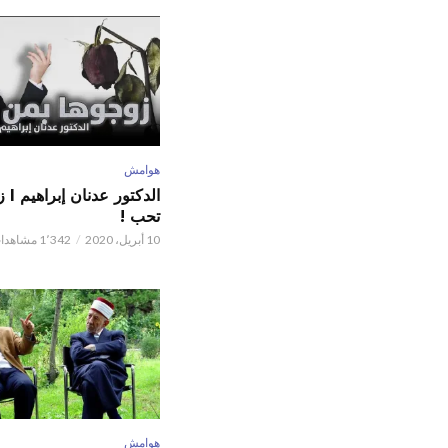
هوامش
الدكت
تحب !
10 أبريل، 2020
1٬342 مشاهدات
هوامش