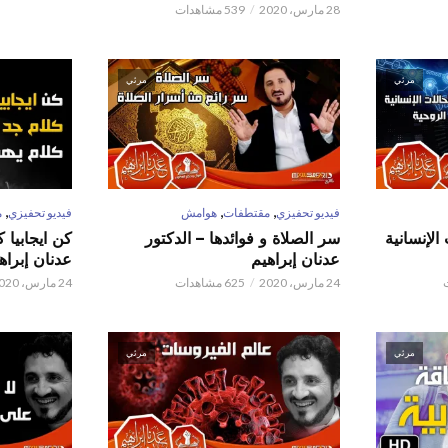
28 مارس، 2020
539 مشاهدات
مرئي
مرئي
,
,
,
فيديو تحفيزي
مقتطفات
هوامش
فيديو تحفيزي
م
الإنسانية
سر الصلاة و فوائدها – الدكتور
كن ايجابيا 
عدنان إبراهيم
عدنان إبراه
24 مارس، 2020
625 مشاهدات
24 مارس، 2020
مرئي
مرئي