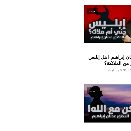
مرئي
الدكتور عدنان إبراهيم l هل إبليس
من الملائكة؟
978 مشاهدات
مرئي