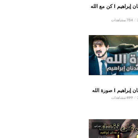
الدكتور عدنان إبراهيم l كن مع الله
784 مشاهدات
مرئي
اهيم l صورة الله
499 مشاهدات
مرئي