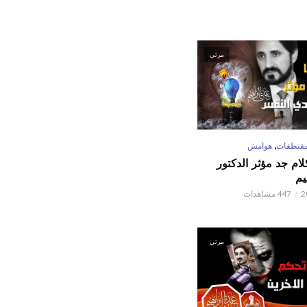
مرئي
,
قتطفات
هوامش
كلام جد مؤثر الدكتور
يم
447 مشاهدات
مرئي