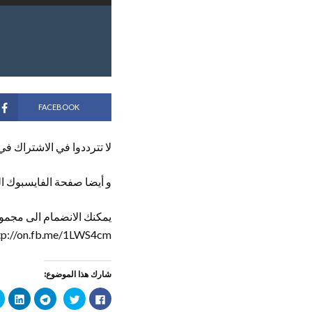
FACEBOOK
لا تترددوا في الاشتراك في
و أيضا صفحة الفايسبوك ال
يمكنك الانضمام الى مجموع
tp://on.fb.me/1LWS4cm
شارك هذا الموضوع:
ا
ا
ا
ا
ن
ض
ن
ض