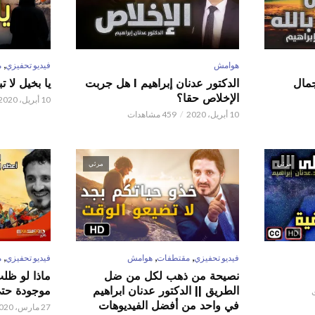
,
هوامش
فيديو تحفيزي
م
 عدنان إبراهيم l جمال
الدكتور عدنان إبراهيم l هل جربت
يا بخيل لا 
الإخلاص حقا؟
10 أبريل، 2020
10 أبريل، 2020
459 مشاهدات
مرئي
مرئي
,
,
,
فيديو تحفيزي
مقتطفات
هوامش
فيديو تحفيزي
م
نصيحة من ذهب لكل من ضل
ماذا لو ظل
الطريق || الدكتور عدنان ابراهيم
موجودة حتى 
في واحد من أفضل الفيديوهات
27 مارس، 2020