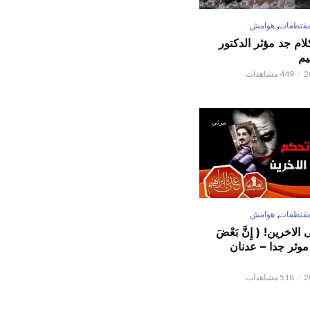
,
قتطفات
هوامش
كلام جد مؤثر الدكتور
يم
449 مشاهدات
مرئي
,
قتطفات
هوامش
لاخرين! ( إِنَّ بَعْضَ
ٌ ) موثر جدا – عدنان
518 مشاهدات