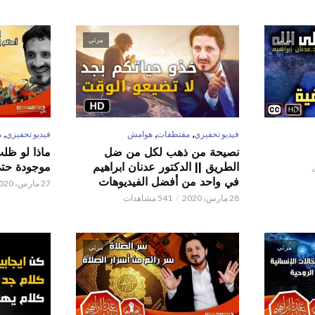
مرئي
مرئي
,
,
,
فيديو تحفيزي
مقتطفات
هوامش
فيديو تحفيزي
م
نصيحة من ذهب لكل من ضل
ماذا لو ظل
الطريق || الدكتور عدنان ابراهيم
موجودة حتى 
في واحد من أفضل الفيديوهات
27 مارس، 2020
28 مارس، 2020
541 مشاهدات
مرئي
مرئي