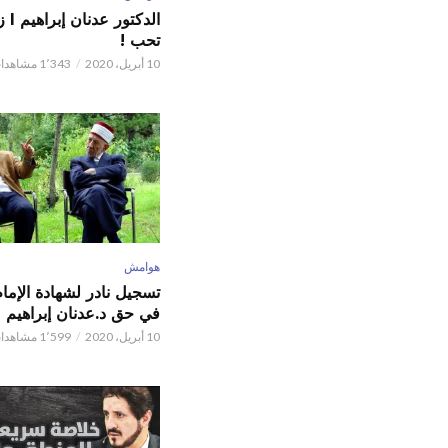
الدكت
تحب !
10 أبريل، 2020
1٬343 مشاهدات
هوامش
تسجيل نادر لشهادة الإما
في حق د.عدنان إبراهيم
10 أبريل، 2020
1٬599 مشاهدات