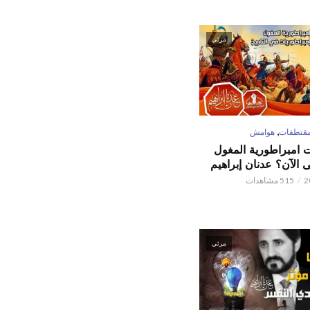
مرئي
,
قتطفات
هوامش
ت امبراطورية المغول
الآن؟ عدنان إبراهيم
515 مشاهدات
مرئي