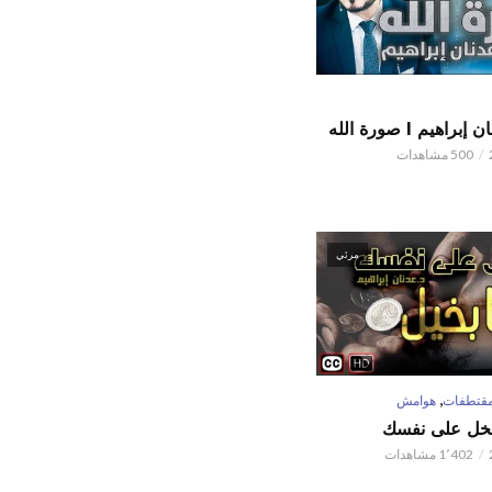
اهيم l صورة الله
500 مشاهدات
مرئي
,
قتطفات
هوامش
تبخل على نفسك
1٬402 مشاهدات