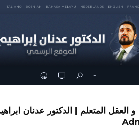
E
IITALIANO
BOSNIAN
BAHASA MELAYU
NEDERLANDS
ENGLISH
FRANC
···
Adn