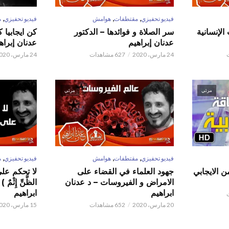
,
,
,
فيديو تحفيزي
مقتطفات
هوامش
فيديو تحفيزي
م
الإنسانية
سر الصلاة و فوائدها – الدكتور
كن ايجابيا 
عدنان إبراهيم
عدنان إبراه
24 مارس، 2020
627 مشاهدات
24 مارس، 2020
مرئي
مرئي
,
,
,
فيديو تحفيزي
مقتطفات
هوامش
فيديو تحفيزي
م
ن الايجابي
جهود العلماء في القضاء على
لا تحكم على ا
الامراض و الفيروسات – د عدنان
الظَّنِّ إِثْم
ابراهيم
ابراهيم
20 مارس، 2020
652 مشاهدات
15 مارس، 2020