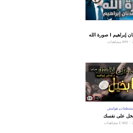
اهيم l صورة الله
499 مشاهدات
مرئي
,
قتطفات
هوامش
تبخل على نفسك
1٬402 مشاهدات