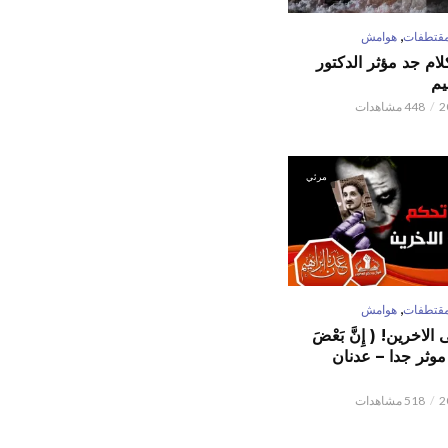
,
قتطفات
هوامش
كلام جد مؤثر الدكتور
يم
448 مشاهدات
مرئي
,
قتطفات
هوامش
لاخرين! ( إِنَّ بَعْضَ
ٌ ) موثر جدا – عدنان
518 مشاهدات