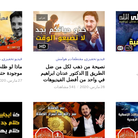
مرئي
مرئي
,
,
,
فيديو تحفيزي
مقتطفات
هوامش
فيديو تحفيزي
م
نصيحة من ذهب لكل من ضل
ماذا لو ظل
الطريق || الدكتور عدنان ابراهيم
موجودة حتى 
في واحد من أفضل الفيديوهات
27 مارس، 2020
28 مارس، 2020
541 مشاهدات
مرئي
مرئي