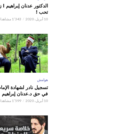
الدكت
تحب !
10 أبريل، 2020
1٬343 مشاهدات
هوامش
تسجيل نادر لشهادة الإما
في حق د.عدنان إبراهيم
10 أبريل، 2020
1٬599 مشاهدات