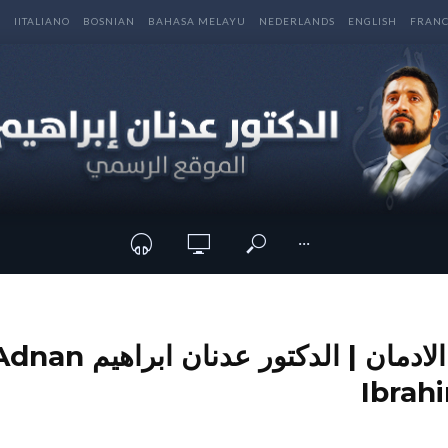
E
IITALIANO
BOSNIAN
BAHASA MELAYU
NEDERLANDS
ENGLISH
FRANC
···
الصوم و علاج الادمان | الدكتور عد
Ibrah