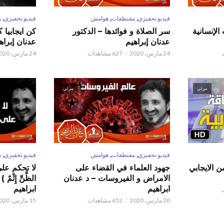
,
,
,
فيديو تحفيزي
مقتطفات
هوامش
فيديو تحفيزي
م
الإنسانية
سر الصلاة و فوائدها – الدكتور
كن ايجابيا 
عدنان إبراهيم
عدنان إبراه
24 مارس، 2020
627 مشاهدات
24 مارس، 2020
مرئي
مرئي
,
,
,
فيديو تحفيزي
مقتطفات
هوامش
فيديو تحفيزي
م
ن الايجابي
جهود العلماء في القضاء على
لا تحكم على ا
الامراض و الفيروسات – د عدنان
الظَّنِّ إِثْم
ابراهيم
ابراهيم
20 مارس، 2020
652 مشاهدات
15 مارس، 2020