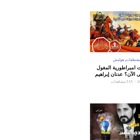
مرئي
,
قتطفات
هوامش
ت امبراطورية المغول
الآن؟ عدنان إبراهيم
515 مشاهدات
مرئي