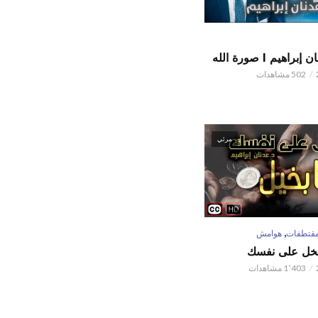
اهيم l صورة الله
502 مشاهدات
مرئي
,
قتطفات
هوامش
تبخل على نفسك
1٬403 مشاهدات