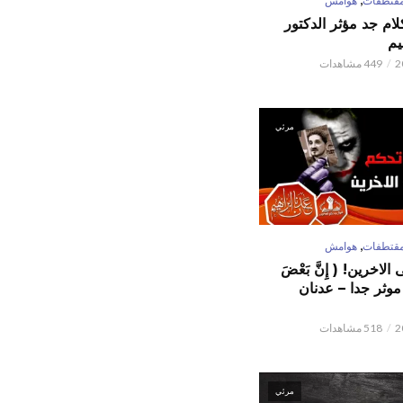
قتطفات
هوامش
كلام جد مؤثر الدكتور
يم
449 مشاهدات
مرئي
,
قتطفات
هوامش
لاخرين! ( إِنَّ بَعْضَ
ٌ ) موثر جدا – عدنان
518 مشاهدات
مرئي