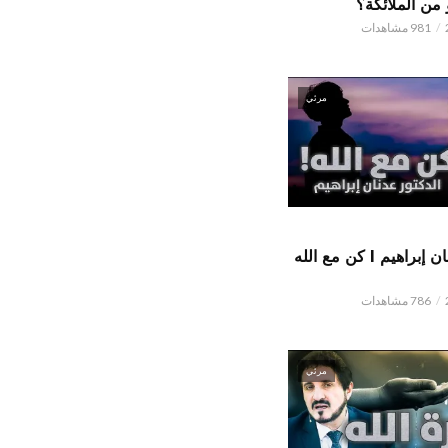
من الملائكة؟
981 مشاهدات
مرئي
الدكتور عدنان إبراهيم l كن مع الله
786 مشاهدات
مرئي