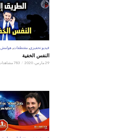
,
,
فيديو تحفيزي
مقتطفات
هوامش
النفس الخفية
29 مارس، 2020
783 مشاهدات
,
,