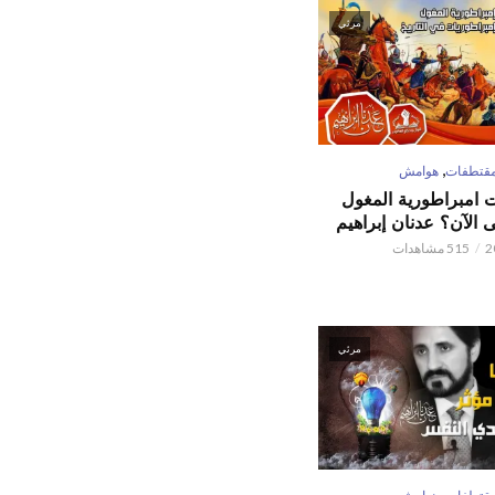
مرئي
,
قتطفات
هوامش
ت امبراطورية المغول
الآن؟ عدنان إبراهيم
515 مشاهدات
مرئي
,