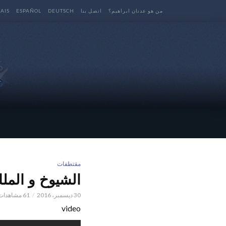
من هو عدنان ابراهيم؟
اتصل بنا
DEUTSCH
ESPAÑOL
AIS
مقتطفات
الشيوخ و الملك عبد
30 ديسمبر، 2016
61 مشاهدات
video