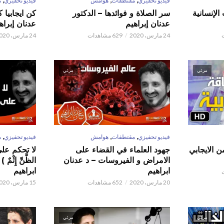
فيديو تحفيزي
مقتطفات
هوامش
فيديو تحفيزي
م
الإنسانية
سر الصلاة و فوائدها – الدكتور
كن ايجابيا 
عدنان إبراهيم
عدنان إبراه
24 مارس، 2020
629 مشاهدات
24 مارس، 2020
مرئي
مرئي
,
,
,
فيديو تحفيزي
مقتطفات
هوامش
فيديو تحفيزي
م
ن الايجابي
جهود العلماء في القضاء على
لا تحكم على ا
الامراض و الفيروسات – د عدنان
الظَّنِّ إِثْم
ابراهيم
ابراهيم
20 مارس، 2020
652 مشاهدات
15 مارس، 2020
مرئي
مرئي