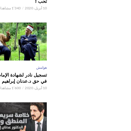
تحب !
10 أبريل، 2020
1٬343 مشاهدات
هوامش
تسجيل نادر لشهادة الإما
في حق د.عدنان إبراهيم
10 أبريل، 2020
1٬600 مشاهدات