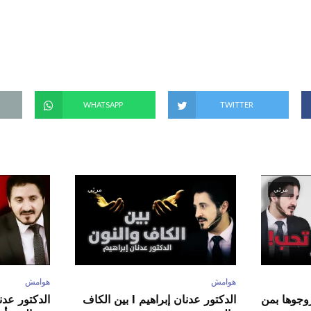
(
ف
ت
ح
ف
ي
ن
ا
ف
ذ
ة
ج
د
WHATSAPP
TWITTER
ي
د
ة
)
مرئي
مرئي
هوامش
هوامش
ور عدنان إبراهيم l زوجوها بمن
الدكتور عدنان إبراهيم l بين الكاف