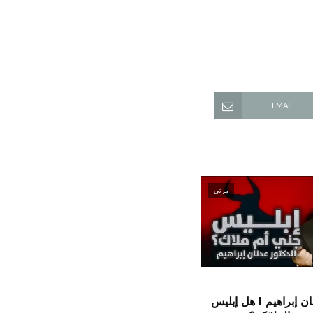
EMAIL
مرئي
الدكتور عدنان إبراهيم l هل إبليس