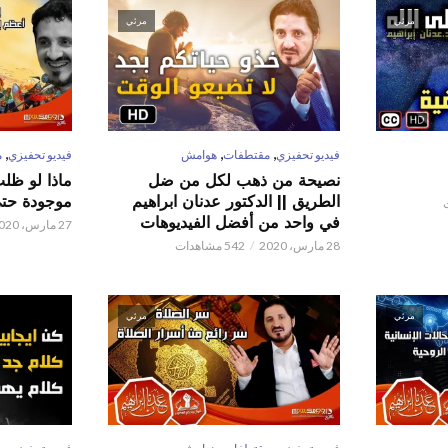
مرئي
مرئي
,
,
,
فيديو تحفيزي
مقتطفات
هوامش
فيديو تحفيزي
م
نصيحة من ذهب لكل من ضل
ماذا لو ظل
الطريق || الدكتور عدنان ابراهيم
موجودة حتى 
في واحد من أفضل الفيديوهات
27 مارس، 2020
28 مارس، 2020
542 مشاهدات
مرئي
مرئي
,
,
,