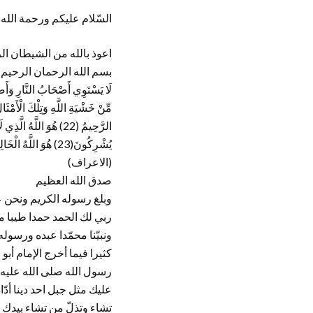
السّلام عليكم ورحمة الله 
اعوذ بالله من الشيطان ال
بسم الله الرحمان الرحيم
الرَّحِيمُ (22) هُوَ اللَّ
(الاعراف)
صدق الله العظيم
وبلغ رسوله الكريم ونحن على ذلكم من الشاهدين اللهم اجعلنا من شهداء الحق القائمين بالقسط الحمد لله ربّ العالمين , يا ربي لك الحمد حمدا طيبا مباركا فيه يوافي نعمك ويكافئ مزيدك واشهد أن لا إله إلاّ الله وحده لا شريك له وأشهد أنّ سيدنا ونبيّنا محمّدا عبده ورسوله صلى الله تعالى عليه وعلى اله الطيّبين المباركين وصحابته الميامين واتباع باحسان وسلم تسليما كثيرا فيما أخرج الإمام أبو القاسم الطبراني في معجمه الصغير من حديث انس رضي الله تعالى عنهم وأرضاهم أجمعين أنّ رسول الله صلى الله عليه وعلى اله وأصحابه وسلم قال لمعاذ بن جبل رضي الله تعالى عنه ” يا معاذ ألا أعلّمك دعاء لو كان عليك مثل جبل احد دينا أدّاه الله عنك ؟قل يا معاذ اللهمّ مالك الملك تؤتي الملك من تشاء وتنزع الملك ممن تشاء وتعزّ من تشاء وتذلّ من تشاء بيدك الخير انك على كل شئ قدير رحمان الدنيا والآخرة ورحيمهما تعطهما من تشاء وتنزعهما ممن تشاء اقبض عني الدّين وأغنني غنى يغنيني عمّن سواك ((أو كما قال عليه الصلاة وأفضل السلام))” رحمان الدّنيا والآخرة هو الله لا اله إلاّ سواه وكما قال يحيى بن معاذ الرّازي الله الذي يستغرق عفوه الذنوب فكيف رضوانه ورضوانه يستغرق الآمال ( أي يحققها من عند اخرها) فكيف حبّه وحبّه يدهش العقول فكيف ودّه ((سيجعل الرحمان لهم ودّا) وودّ يغني عمّا سواه فكيف لطفه لا اله إلاّ الله . الهي أنت الذي تهب الكثير وتجبر قلبا كسيرا وتغفر الزّلاّت وتقول هل من تائب مستغفر أو سائل أقضي له الحاجات. إخواني وأخواتي أرى من الخير لنا ولديننا الحنيف أن نتفطّن مبكّرا إلى مسألة على غاية من الأهميّة ففي ظلّ رياح الحريّة التي تعصف من أربعة جوانب المعمور سيغدو أمر الدّين كلّه رهنا للحريّة الشخصيّة والتّفضيل الشّخصي وستتلاشى لغة الإكراه وستبطل لغة الإلجام ولذلك كلّ فهم للدّين وكل صياغة لخطاب دينيّ إذا لم تلبّ شرط الرّحمانيّة فإنّها ترشّح لمزيد الازورار عن الدّين وطيّ الكشح واللّيت عنه فحقّيّة الحقّ وحدها وبمُجرّدها لا تكفي لتجذب الناس إليه جذبا فإنّ أيّ قدر من القسوة والشّدّة يلابس عرض هذا الحقّ فكيف لو لابست هذه القسوة والشّدّة مضمون الحقّ ؟ فالخط؟أ ليس في الصّياغة ليس في البيان بل الخطأ؟ في الفهم والإدراك في المضمونات وليس في العنوان لكن ايّ قدر من القسوة والشّدّة إذا لابس عرض الدين والدعاية له والتبشير به البيان الديني بجهته الصّياغية فإنّها أيضا ترشّح للازورار عن الدّين والدّليل على ذلك قول الحق تعالى ” فبم رحمة من الله لنت لهم ولو كنت فظّ