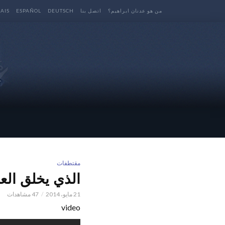
من هو عدنان ابراهيم؟
اتصل بنا
DEUTSCH
ESPAÑOL
AIS
مقتطفات
الذي يخلق العل
21 مايو، 2014
47 مشاهدات
video