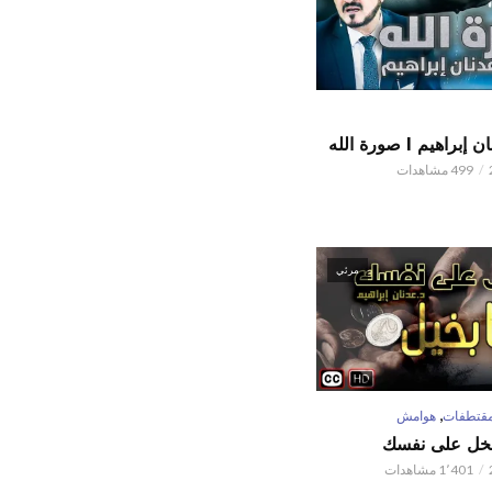
اهيم l صورة الله
499 مشاهدات
مرئي
,
قتطفات
هوامش
تبخل على نفسك
1٬401 مشاهدات