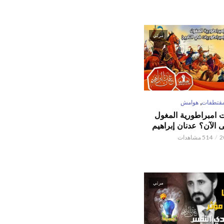
مرئي
,
قتطفات
هوامش
ت امبراطورية المغول
الآن؟ عدنان إبراهيم
514 مشاهدات
مرئي