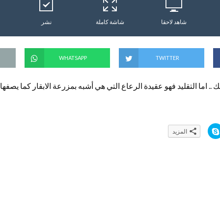
شاهد لاحقا
شاشة كاملة
نشر
WHATSAPP
TWITTER
 .. اما التقليد فهو عقيدة الرعاع التي هي أشبه بمزرعة الابقار كما يصف
ا
المزيد
ن
ق
ر
ل
ل
م
ش
ا
ر
ك
ة
ع
ل
ى
S