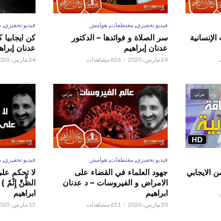
,
,
,
فيديو تحفيزي
مقتطفات
هوامش
فيديو تحفيزي
م
الإنسانية
سر الصلاة و فوائدها – الدكتور
كن ايجابيا 
عدنان إبراهيم
عدنان إبراه
24 مارس، 2020
626 مشاهدات
24 مارس، 2020
مرئي
مرئي
,
,
,
فيديو تحفيزي
مقتطفات
هوامش
فيديو تحفيزي
م
ن الايجابي
جهود العلماء في القضاء على
لا تحكم على ا
الامراض و الفيروسات – د عدنان
الظَّنِّ إِثْم
ابراهيم
ابراهيم
20 مارس، 2020
651 مشاهدات
15 مارس، 2020