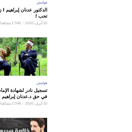
هوامش
الدكت
تحب !
10 أبريل، 2020
1٬342 مشاهدات
هوامش
تسجيل نادر لشهادة الإما
في حق د.عدنان إبراهيم
10 أبريل، 2020
1٬598 مشاهدات