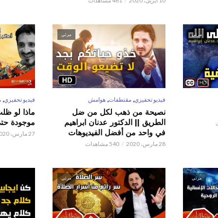
10 أبريل، 2020
461 مشاهدات
مرئي
مرئي
,
,
,
فيديو تحفيزي
مقتطفات
هوامش
فيديو تحفيزي
م
نصيحة من ذهب لكل من ضل
ماذا لو ظل
الطريق || الدكتور عدنان ابراهيم
موجودة حتى 
في واحد من أفضل الفيديوهات
27 مارس، 2020
28 مارس، 2020
540 مشاهدات
مرئي
مرئي