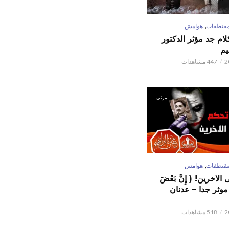
,
قتطفات
هوامش
كلام جد مؤثر الدكتور
يم
447 مشاهدات
مرئي
,
قتطفات
هوامش
لاخرين! ( إِنَّ بَعْضَ
ٌ ) موثر جدا – عدنان
518 مشاهدات