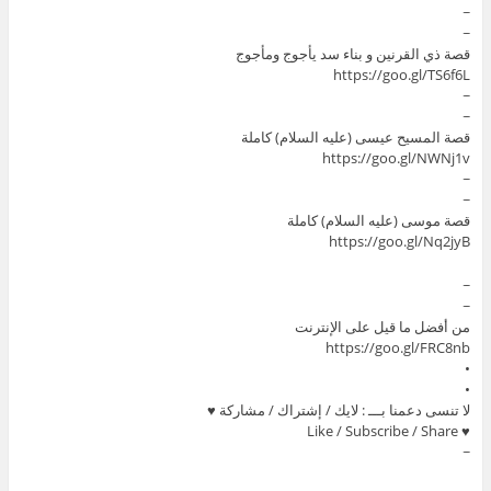
~
~
قصة ذي القرنين و بناء سد يأجوج ومأجوج
https://goo.gl/TS6f6L
~
~
قصة المسيح عيسى (عليه السلام) كاملة
https://goo.gl/NWNj1v
~
~
قصة موسى (عليه السلام) كاملة
https://goo.gl/Nq2jyB
~
~
من أفضل ما قيل على الإنترنت
https://goo.gl/FRC8nb
•
•
لا تنسى دعمنا بـــ : لايك / إشتراك / مشاركة ♥
♥ Like / Subscribe / Share
~