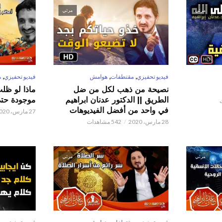
مرئي
مرئي
,
,
,
فيديو تحفيزي
مقتطفات
هوامش
فيديو تحفيزي
م
نصيحة من ذهب لكل من ضل
ماذا لو ظل
الطريق || الدكتور عدنان ابراهيم
موجودة حتى 
في واحد من أفضل الفيديوهات
27 مارس، 2020
28 مارس، 2020
542 مشاهدات
مرئي
مرئي
,
,
,