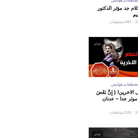
قتطفات
هوامش
كلام جد مؤثر الدكتور
يم
449 مشاهدات
مرئي
,
قتطفات
هوامش
لاخرين! ( إِنَّ بَعْضَ
ٌ ) موثر جدا – عدنان
518 مشاهدات
مرئي