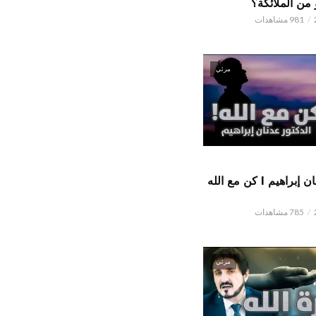
من الملائكة؟
981 مشاهدات
مرئي
الدكتور عدنان إبراهيم l كن مع الله
785 مشاهدات
مرئي