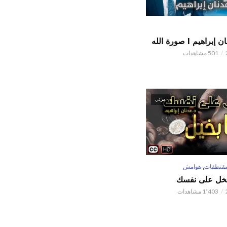
اهيم l صورة الله
501 مشاهدات
مرئي
,
قتطفات
هوامش
تبخل على نفسك
1٬403 مشاهدات