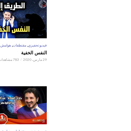
,
,
فيديو تحفيزي
مقتطفات
هوامش
النفس الخفية
29 مارس، 2020
783 مشاهدات
,
,