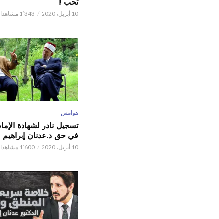
تحب !
10 أبريل، 2020
1٬343 مشاهدات
هوامش
تسجيل نادر لشهادة الإما
في حق د.عدنان إبراهيم
10 أبريل، 2020
1٬600 مشاهدات