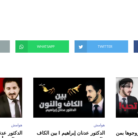
(
ف
ت
ح
ف
ي
ن
ا
ف
ذ
ة
ج
د
WHATSAPP
TWITTER
ي
د
ة
)
مرئي
مرئي
هوامش
هوامش
ور عدنان إبراهيم l زوجوها بمن
الدكتور عدنان إبراهيم l بين الكاف