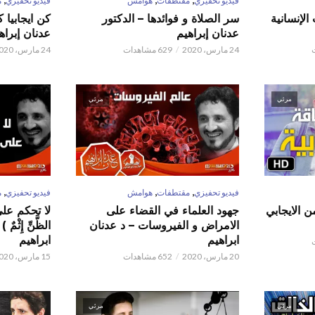
فيديو تحفيزي
مقتطفات
هوامش
فيديو تحفيزي
م
الإنسانية
سر الصلاة و فوائدها – الدكتور
كن ايجابيا 
عدنان إبراهيم
عدنان إبراه
24 مارس، 2020
629 مشاهدات
24 مارس، 2020
مرئي
مرئي
,
,
,
فيديو تحفيزي
مقتطفات
هوامش
فيديو تحفيزي
م
ن الايجابي
جهود العلماء في القضاء على
لا تحكم على ا
الامراض و الفيروسات – د عدنان
الظَّنِّ إِثْم
ابراهيم
ابراهيم
20 مارس، 2020
652 مشاهدات
15 مارس، 2020
مرئي
مرئي