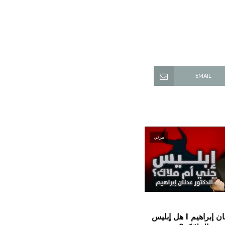
EMAIL
مرئي
الدكتور عدنان إبراهيم l هل إبليس