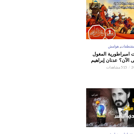
مرئي
,
قتطفات
هوامش
ت امبراطورية المغول
الآن؟ عدنان إبراهيم
515 مشاهدات
مرئي
,