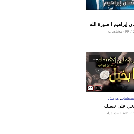
اهيم l صورة الله
499 مشاهدات
مرئي
,
قتطفات
هوامش
تبخل على نفسك
1٬401 مشاهدات