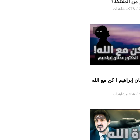
من الملائكة؟
978 مشاهدات
مرئي
الدكتور عدنان إبراهيم l كن مع الله
784 مشاهدات
مرئي