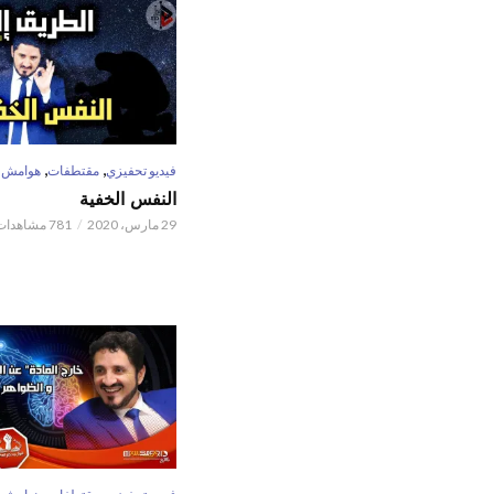
,
,
فيديو تحفيزي
مقتطفات
هوامش
النفس الخفية
29 مارس، 2020
781 مشاهدات
,
,