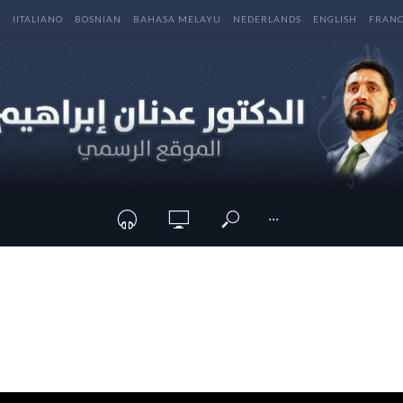
E
IITALIANO
BOSNIAN
BAHASA MELAYU
NEDERLANDS
ENGLISH
FRANC
···