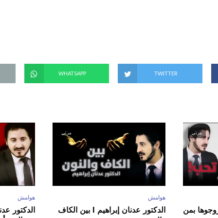
(
ف
ت
ح
ف
ي
ن
ا
ف
ذ
ة
ج
د
WHATSAPP
TWITTER
ي
د
ة
)
مرئي
مرئي
هوامش
هوامش
ور عدنان إبراهيم l زوجوها بمن
الدكتور عدنان إبراهيم l بين الكاف