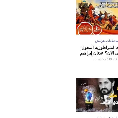
مرئي
,
قتطفات
هوامش
ت امبراطورية المغول
الآن؟ عدنان إبراهيم
513 مشاهدات
مرئي
,