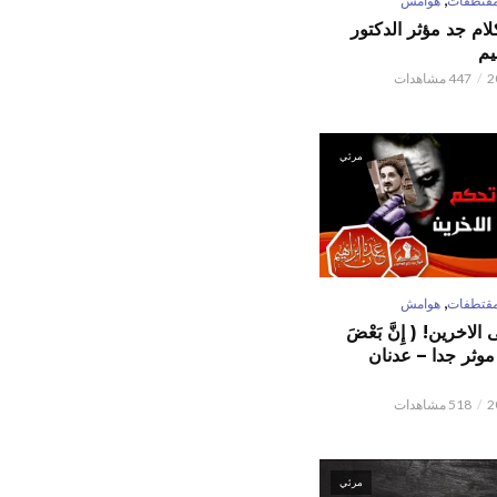
قتطفات
هوامش
كلام جد مؤثر الدكتور
يم
447 مشاهدات
مرئي
,
قتطفات
هوامش
لاخرين! ( إِنَّ بَعْضَ
ٌ ) موثر جدا – عدنان
518 مشاهدات
مرئي