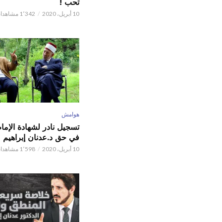
تحب !
10 أبريل، 2020
1٬342 مشاهدات
هوامش
تسجيل نادر لشهادة الإما
في حق د.عدنان إبراهيم
10 أبريل، 2020
1٬598 مشاهدات