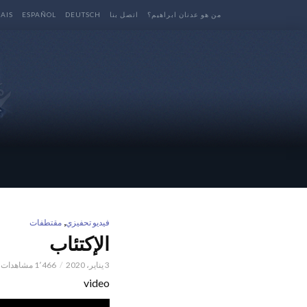
من هو عدنان ابراهيم؟
اتصل بنا
DEUTSCH
ESPAÑOL
AIS
,
فيديو تحفيزي
مقتطفات
الإكتئاب
3 يناير، 2020
1٬466 مشاهدات
video