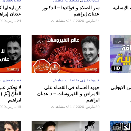
فيديو تحفيزي
مقتطفات
هوامش
فيديو تحفيزي
م
الإنسانية
سر الصلاة و فوائدها – الدكتور
كن ايجابيا 
عدنان إبراهيم
عدنان إبراه
24 مارس، 2020
625 مشاهدات
24 مارس، 2020
مرئي
مرئي
,
,
,
فيديو تحفيزي
مقتطفات
هوامش
فيديو تحفيزي
م
ن الايجابي
جهود العلماء في القضاء على
لا تحكم على ا
الامراض و الفيروسات – د عدنان
الظَّنِّ إِثْم
ابراهيم
ابراهيم
20 مارس، 2020
651 مشاهدات
15 مارس، 2020
مرئي
مرئي