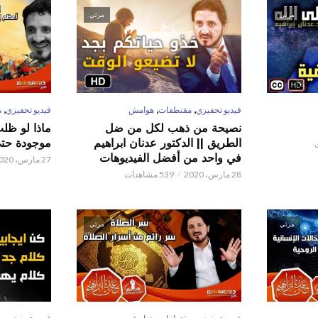
مرئي
مرئي
,
,
,
فيديو تحفيزي
مقتطفات
هوامش
فيديو تحفيزي
م
نصيحة من ذهب لكل من ضل
ماذا لو ظل
الطريق || الدكتور عدنان ابراهيم
موجودة حتى 
في واحد من أفضل الفيديوهات
27 مارس، 2020
28 مارس، 2020
539 مشاهدات
مرئي
مرئي
,
,
,