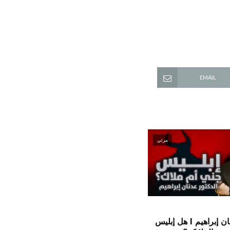
EMAIL
مرئي
الدكتور عدنان إبراهيم l هل إبليس