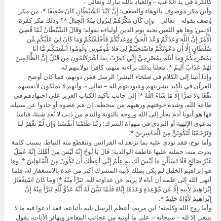
كالكرة في يد اللاعب – والعياذ بالله تبارك وتعالى -.
وأين مكر موصوف بالوهاء والضعف؛ إِنَّ كَيْدَ الشَّيْطَانِ كَانَ ضَعِيفًا *، من مكر
وُصف بقوله – تعالى – وَإِن كَانَ مَكْرُهُمْ لِتَزُولَ مِنْهُ الْجِبَالُ *؟ وذلك مكر كفرة
الإنس! وها هو اللعين يجبه يوم الدين أولياءه بقوله؛ وَقَالَ الشَّيْطَانُ لَمَّا قُضِيَ
الْأَمْرُ إِنَّ اللَّهَ وَعَدَكُمْ وَعْدَ الْحَقِّ وَوَعَدتُّكُمْ فَأَخْلَفْتُكُمْ وَمَا كَانَ لِيَ عَلَيْكُم مِّن
سُلْطَانٍ إِلَّا أَن دَعَوْتُكُمْ فَاسْتَجَبْتُمْ لِي فَلَا تَلُومُونِي وَلُومُوا أَنفُسَكُم مَّا أَنَا
بِمُصْرِخِكُمْ وَمَا أَنتُم بِمُصْرِخِيَّ إِنِّي كَفَرْتُ بِمَا أَشْرَكْتُمُونِ مِن قَبْلُ إِنَّ الظَّالِمِينَ
لَهُمْ عَذَابٌ أَلِيمٌ *، معلنا بذلك براءته منهم، كافرا بولايتهم له.
وإذا أتينا إلى الكلام في صلحاء البشر؛ الرسل فمَن دونهم، فما كان أوضح
القرآن في تأكيد بشريتهم وعبوديتهم لله – تعالى -، وأنهم لا يملكون لأنفسهم
نَفْعًا وَلَا ضَرًّا إِلَّا مَا شَاءَ اللَّهُ *! إلى جانب تأكيد الكتاب العزيز على اجتهادهم في
طاعة الله، وشدة خوفتهم ورهبهم من سخطه، إن هم عصوه أو حادوا عن سبيله.
فها هو أبونا آدم يجأر إلى الله وزوجه بالتوبة والندم من ذنب لا يُعد شيئا، قياسا
بدعوى الإلهية أو التردي في مهواة الشرك؛ رَبَّنَا ظَلَمْنَا أَنفُسَنَا وَإِن لَّمْ تَغْفِرْ لَنَا
وَتَرْحَمْنَا لَنَكُونَنَّ مِنَ الْخَاسِرِينَ *.
وأما نوح، فقد نودي عليه بما ترتعد له الفرائس وتنقطع منه النياط، بسبب كلمة
بدرت منه، حملته عليها عاطفة الوالدية؛ قَالَ يَا نُوحُ إِنَّهُ لَيْسَ مِنْ أَهْلِكَ إِنَّهُ عَمَلٌ
غَيْرُ صَالِحٍ فَلَا تَسْأَلْنِ مَا لَيْسَ لَكَ بِهِ عِلْمٌ إِنِّي أَعِظُكَ أَن تَكُونَ مِنَ الْجَاهِلِينَ *. وها
هو إبراهيم الخليل لم يكن يملك لأبيه المشرك أكثر من عدة بالاستغفار له، فلما
أنهى الله إلى علمه أن أباه لا يريم عن عداوته لله، تَبَرَّأَ مِنْهُ *؛ وَمَا كَانَ اسْتِغْفَارُ
إِبْرَاهِيمَ لِأَبِيهِ إِلَّا عَن مَّوْعِدَةٍ وَعَدَهَا إِيَّاهُ فَلَمَّا تَبَيَّنَ لَهُ أَنَّهُ عَدُوٌّ لِّلَّهِ تَبَرَّأَ مِنْهُ إِنَّ
إِبْرَاهِيمَ لَأَوَّاهٌ حَلِيمٌ *.
وأما روح الله وكلمته؛ ابن مريم، أعظم الرسل بلية بأتباعه، فقد ادعوا فيه ما لا
ينبغي إلا لله – سبحانه -، على ما أوتيه من عجائب المعاجز وبهائر الآيات، يقول