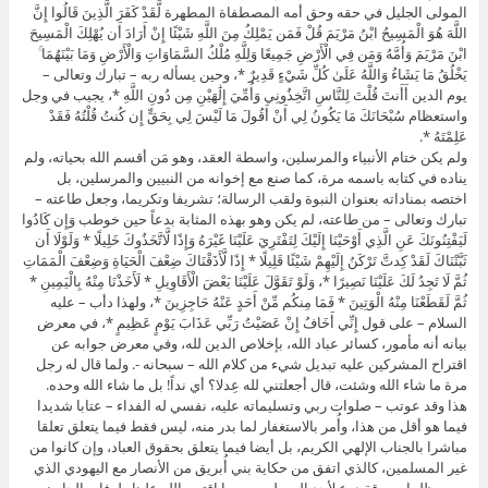
المولى الجليل في حقه وحق أمه المصطفاة المطهرة لَّقَدْ كَفَرَ الَّذِينَ قَالُوا إِنَّ
اللَّهَ هُوَ الْمَسِيحُ ابْنُ مَرْيَمَ قُلْ فَمَن يَمْلِكُ مِنَ اللَّهِ شَيْئًا إِنْ أَرَادَ أَن يُهْلِكَ الْمَسِيحَ
ابْنَ مَرْيَمَ وَأُمَّهُ وَمَن فِي الْأَرْضِ جَمِيعًا وَلِلَّهِ مُلْكُ السَّمَاوَاتِ وَالْأَرْضِ وَمَا بَيْنَهُمَا ۚ
يَخْلُقُ مَا يَشَاءُ وَاللَّهُ عَلَىٰ كُلِّ شَيْءٍ قَدِيرٌ *، وحين يسأله ربه – تبارك وتعالى –
يوم الدين أَأَنتَ قُلْتَ لِلنَّاسِ اتَّخِذُونِي وَأُمِّيَ إِلَٰهَيْنِ مِن دُونِ اللَّهِ *، يجيب في وجل
واستعظام سُبْحَانَكَ مَا يَكُونُ لِي أَنْ أَقُولَ مَا لَيْسَ لِي بِحَقٍّ إِن كُنتُ قُلْتُهُ فَقَدْ
عَلِمْتَهُ *.
ولم يكن ختام الأنبياء والمرسلين، واسطة العقد، وهو مَن أقسم الله بحياته، ولم
يناده في كتابه باسمه مرة، كما صنع مع إخوانه من النبيين والمرسلين، بل
اختصه بمناداته بعنوان النبوة ولقب الرسالة؛ تشريفا وتكريما، وجعل طاعته –
تبارك وتعالى – من طاعته، لم يكن وهو بهذه المثابة بدعاً حين خوطب وَإِن كَادُوا
لَيَفْتِنُونَكَ عَنِ الَّذِي أَوْحَيْنَا إِلَيْكَ لِتَفْتَرِيَ عَلَيْنَا غَيْرَهُ وَإِذًا لَّاتَّخَذُوكَ خَلِيلًا * وَلَوْلَا أَن
ثَبَّتْنَاكَ لَقَدْ كِدتَّ تَرْكَنُ إِلَيْهِمْ شَيْئًا قَلِيلًا * إِذًا لَّأَذَقْنَاكَ ضِعْفَ الْحَيَاةِ وَضِعْفَ الْمَمَاتِ
ثُمَّ لَا تَجِدُ لَكَ عَلَيْنَا نَصِيرًا *، وَلَوْ تَقَوَّلَ عَلَيْنَا بَعْضَ الْأَقَاوِيلِ * لَأَخَذْنَا مِنْهُ بِالْيَمِينِ *
ثُمَّ لَقَطَعْنَا مِنْهُ الْوَتِينَ * فَمَا مِنكُم مِّنْ أَحَدٍ عَنْهُ حَاجِزِينَ *، ولهذا دأب – عليه
السلام – على قول إِنِّي أَخَافُ إِنْ عَصَيْتُ رَبِّي عَذَابَ يَوْمٍ عَظِيمٍ *، في معرض
بيانه أنه مأمور، كسائر عباد الله، بإخلاص الدين لله، وفي معرض جوابه عن
اقتراح المشركين عليه تبديل شيء من كلام الله – سبحانه -. ولما قال له رجل
مرة ما شاء الله وشئت، قال أجعلتني لله عِدلا؟ أي نداً! بل ما شاء الله وحده.
هذا وقد عوتب – صلوات ربي وتسليماته عليه، نفسي له الفداء – عتابا شديدا
فيما هو أقل من هذا، وأُمر بالاستغفار لما بدر منه، ليس فقط فيما يتعلق تعلقا
مباشرا بالجناب الإلهي الكريم، بل أيضا فيما يتعلق بحقوق العباد، وإن كانوا من
غير المسلمين، كالذي اتفق من حكاية بني أُبريق من الأنصار مع اليهودي الذي