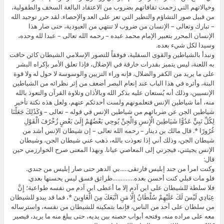
وخيالاتهم التي زحمت ثقافاتهم بضروب من الاعتقاد البالغة السخف والطفولية،
من قبيل صور التشاؤم والتطير التي تعز على العد والإحصاء. لقد حرر توحيد الله
– تبارك وتعالى – الإنسان من ضروب لا تنتهي من العبودية، حتى صار هذا
الإنسان المحرر بتعبير الإمام محمد عبده – رحمه الله تعالى – عبدا لله وحده،
وسيدا لكل شيء بعده.
ونبدأ بالشياطين والقوى السفلية، فوفقاً للتصور الإسلامي الشيطان كائن حاقت
به اللعنة، ليس يتميز بقدرات خارقة في الإضلال، فإذا تعلق الأمر بإكراه البشر
على ما يريد من الكفر والضلال، فإنه وراء التزيين والوسوسة لا حول له ولا قوة
البتة، وأثره في هذا الباب عند إنعام البصر أضعف من إثر نظرائه من الشياطين
الإنسيين، وذلك أنه يُستعان عليه بذكر الله وبالأذان وتلاوة القرآن والتعوذ بالله
منه، أما شياطين الإنس فتعلمونهم ولست أحدثكم عنهم، ولعل هذه نكتة تأخير
شياطين الجن عن ضربائهم من شياطين الإنس في قوله – تعالى – وَكَذَٰلِكَ جَعَلْنَا
لِكُلِّ نَبِيٍّ عَدُوًّا شَيَاطِينَ الْإِنسِ وَالْجِنِّ يُوحِي بَعْضُهُمْ إِلَىٰ بَعْضٍ زُخْرُفَ الْقَوْلِ
غُرُورًا *. قال مالك بن دينار – رحمه الله تعالى – إن شيطان الإنس أشد من
شيطان الجن، وذلك أني إذا تعوذت بالله، ذهب عني شيطان الجن، وشيطان
الإنس يجيئني، فيجرني إلى المعاصي عيانا. وبهذا المعنى صرح الخوارزمي حين
قال:
وكنت امرأ من جند إبليس فارتقى…..بي الدهر حتى صار إبليس من جندي.
فلو مات قبلي كنت أحسن بعده………….طرائق فسق ليس يحسنها بعدي.
فلا سلطة للشيطان على ابن آدم إلا ما أعطى ابن آدم من نفسه طواعية؛ إِنَّ
عِبَادِي لَيْسَ لَكَ عَلَيْهِمْ سُلْطَانٌ إِلَّا مَنِ اتَّبَعَكَ مِنَ الْغَاوِينَ *، فما قد يبدو للشيطان
من سلطان على أحد من الناس، فإنما بتمكينه للشيطان من نفسه، واسترساله
معه على مراده منه، وفتحه أبواب حصنه بين يديه، حتى يبلغ منه ما يريد، فيصير