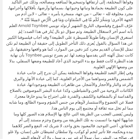
وقواها المختلفة، إلى ارتفاقها وتسخيرها لمنافعه ومصالحه، وذلك عبر التأكيد
على كون الطبيعة بجمادها ونباتها وحيوانها، بسمائها وأرضها، بأفلاكها وأجرامها،
مجرد مخلوقة لله – تعالى – من جهة، مسخرة بأمره – تعالى – لابن آدم من
الجهة الأخرى؛ وَسَخَّرَ لَكُم مَّا فِي السَّمَاوَاتِ وَمَا فِي الْأَرْضِ جَمِيعًا مِّنْهُ *.
عرّف المؤرخ وفيلسوف التاريخ الشهير أرنولد توينبي Arnold Toynbee العلم
بأنه اسم آخر لاستغلال الطبيعة. وثم سؤال ذو بال يُثار في هذا الصدد؛ لِمَ
استغرق الإنسان وقتاً طويلاً للسيطرة على الطبيعة؟ وقد أجاب فيلسوفنا الكبير
عن هذا السؤال بالقول يُعزى ذلك التأخر الطويل إلى حقيقة أن الطبيعة لم تكن
تمثل للإنسان القديم مجرد كنز دفين من الموارد، كما هو واقعها وحقيقتها، بل
كانت تمثل آلهته التي يقدسها ويتعبد لها. ثم يصرح توينبي Toynbee بأن نهاية
هذه النظرة كانت فقط مع بدء التوحيد الذي أعاد للطبيعة وضعها السفلي، بدلا
من وضعها الإلهي العلوية.
وفي إطار التعبد للطبيعة وقواها المختلفة يمكن أن ندرج إلى جانب عبادة
الشمس والقمر وسواهما من الأجرام العلوية، كما إلى عبادة الأنهار والبرق
والرعد والنار والأحجار والأشجار، من ظاهرات الطبيعة وموجوداتها، عبادة
الكائنات الروحية من الجن والشياطين، وكذا عبادة البشر الموصوفين بالصلاح
والقداسة أو بالشفافية والكشف والقدرة على اجتراح ما يبدو خارقا معجزا،
فضلا عن الخضوع والاستئسار لأوهام من جنس الشؤم وسوء الطالع، وما شابه
مما لم تخل منه ثقافة أو مجتمع إلى يوم الناس هذا.
وليس يُقضى العجب من الطريقة التي عالج بها الإسلام هذه الصور كلها وما
شابهها! لجهة ما اتسمت به تلك الطريقة من وضوح وجزم مستند إلى أم
الحقائق، أعني التوحيد. فالمعبود بحق واحد، لا شريك له، النفع والضر كلاهما
بيده وبحكمه، فلا تأثير لنجم أو كوكب، ولا سلطان لشيطان على إنسان، ولا غلو
في صالح من البشر، نبياً رسولاً أم غير نبي ورسول، ولا أثر لأوهام البشر