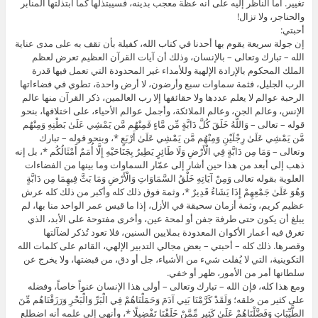
تغيير. أما الناظر إليه على أنه عظة معجب بدينه، فسيبتذلها كما ابتذلتها المنابر
والحناجر، ولا تزال!
أحبتي:
إن جولة سريعة يقوم بها أحدنا في كتاب الله، كفيلة بأن تقف به على مدى عناية
الله – تبارك وتعالى – بالإنسان، وذلك أن آيات القرآن العظيم تعرض لعظم
الملك المحكوم بالإرادة الإلهية وللأمداء غير المحدودة التي تعمل فيها قدرة
الرب الجليل، فثمة سماوات سبع وأرضون، لا أرض واحدة، تطوي في فضاءاتها
الرحبة عوالم لا يعلم عددها ولا حقائقها إلا رب العالمين، ذكر القرآن منها عالم
الإنس، وعالم الجن، وعالم الملائكة، وأجمل عوالم الأحياء، على اختلافها، بنحو
قوله – تعالى – وَاللَّهُ خَلَقَ كُلَّ دَابَّةٍ مِّن مَّاءٍ فَمِنْهُم مَّن يَمْشِي عَلَىٰ بَطْنِهِ وَمِنْهُم
مَّن يَمْشِي عَلَىٰ رِجْلَيْنِ وَمِنْهُم مَّن يَمْشِي عَلَىٰ أَرْبَعٍ *، وبنحو قوله – تبارك
وتعالى – وَمَا مِن دَابَّةٍ فِي الْأَرْضِ وَلَا طَائِرٍ يَطِيرُ بِجَنَاحَيْهِ إِلَّا أُمَمٌ أَمْثَالُكُم *، بل إنه
ذهب إلى أبعد من هذا حين أشار إلى عمّار السماوات وما بينها من الفضاءات
العلوية بقوله تعالى وَمِنْ آيَاتِهِ خَلْقُ السَّمَاوَاتِ وَالْأَرْضِ وَمَا بَثَّ فِيهِمَا مِن دَابَّةٍ
وَهُوَ عَلَىٰ جَمْعِهِمْ إِذَا يَشَاءُ قَدِيرٌ *، وثمة فوق ذلك كله وأكبر من ذلك كله عرش
عظيم كريم، وثمة أزمان سحيقة في الأزل، إذا ما قيس عمر الواحد منا بها، لم
يبلغ أن يكون حتى طرفة جفن أو لمحة عين، وأخرى مفتوحة على الأبد، الذي
تغرق فيه أعمار الأكوان المعدودة بملايين السنين، فلا تعود تُذكر لضآلتها
وقصرها. ذلك كله – أحبتي – بعض مجالي التدبير الإلهي، القائم على كلمات الله
التكوينية، التي لا يُفلت شيء من الأشياء، جل أو دق، من قبضتها، ولا يخرج عن
سلطانها أمر من الأمور، ظهر أو خفي.
ومع هذا كله، فإن الله – تبارك وتعالى – أولى هذا الإنسان عنواً خاصاً، وفضله
على كثير من خلقه؛ وَلَقَدْ كَرَّمْنَا بَنِي آدَمَ وَحَمَلْنَاهُمْ فِي الْبَرِّ وَالْبَحْرِ وَرَزَقْنَاهُم مِّنَ
الطَّيِّبَاتِ وَفَضَّلْنَاهُمْ عَلَىٰ كَثِيرٍ مِّمَّنْ خَلَقْنَا تَفْضِيلًا *، وأنهى إلى علمه أنه اضطلع