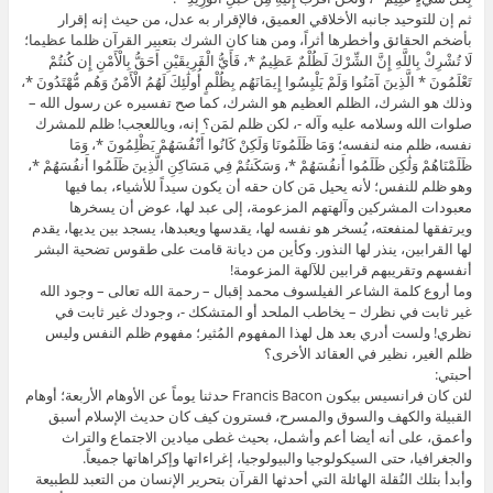
ثم إن للتوحيد جانبه الأخلاقي العميق، فالإقرار به عدل، من حيث إنه إقرار
بأضخم الحقائق وأخطرها أثراً، ومن هنا كان الشرك بتعبير القرآن ظلما عظيما؛
لَا تُشْرِكْ بِاللَّهِ إِنَّ الشِّرْكَ لَظُلْمٌ عَظِيمٌ *، فَأَيُّ الْفَرِيقَيْنِ أَحَقُّ بِالْأَمْنِ إِن كُنتُمْ
تَعْلَمُونَ * الَّذِينَ آمَنُوا وَلَمْ يَلْبِسُوا إِيمَانَهُم بِظُلْمٍ أُولَٰئِكَ لَهُمُ الْأَمْنُ وَهُم مُّهْتَدُونَ *،
وذلك هو الشرك، الظلم العظيم هو الشرك، كما صح تفسيره عن رسول الله –
صلوات الله وسلامه عليه وآله -، لكن ظلم لمَن؟ إنه، وياللعجب! ظلم للمشرك
نفسه، ظلم منه لنفسه؛ وَمَا ظَلَمُونَا وَلَكِنْ كَانُوا أَنْفُسَهُمْ يَظْلِمُونَ *، وَمَا
ظَلَمْنَاهُمْ وَلَٰكِن ظَلَمُوا أَنفُسَهُمْ *، وَسَكَنتُمْ فِي مَسَاكِنِ الَّذِينَ ظَلَمُوا أَنفُسَهُمْ *،
وهو ظلم للنفس؛ لأنه يحيل مَن كان حقه أن يكون سيداً للأشياء، بما فيها
معبودات المشركين وآلهتهم المزعومة، إلى عبد لها، عوض أن يسخرها
ويرتفقها لمنفعته، يُسخر هو نفسه لها، يقدسها ويعبدها، يسجد بين يديها، يقدم
لها القرابين، ينذر لها النذور. وكأين من ديانة قامت على طقوس تضحية البشر
أنفسهم وتقريبهم قرابين للآلهة المزعومة!
وما أروع كلمة الشاعر الفيلسوف محمد إقبال – رحمة الله تعالى – وجود الله
غير ثابت في نظرك – يخاطب الملحد أو المتشكك -، وجودك غير ثابت في
نظري! ولست أدري بعد هل لهذا المفهوم المُثير؛ مفهوم ظلم النفس وليس
ظلم الغير، نظير في العقائد الأخرى؟
أحبتي:
لئن كان فرانسيس بيكون Francis Bacon حدثنا يوماً عن الأوهام الأربعة؛ أوهام
القبيلة والكهف والسوق والمسرح، فسترون كيف كان حديث الإسلام أسبق
وأعمق، على أنه أيضا أعم وأشمل، بحيث غطى ميادين الاجتماع والتراث
والجغرافيا، حتى السيكولوجيا والبيولوجيا، إغراءاتها وإكراهاتها جميعاً.
وأبدأ بتلك النُقلة الهائلة التي أحدثها القرآن بتحرير الإنسان من التعبد للطبيعة