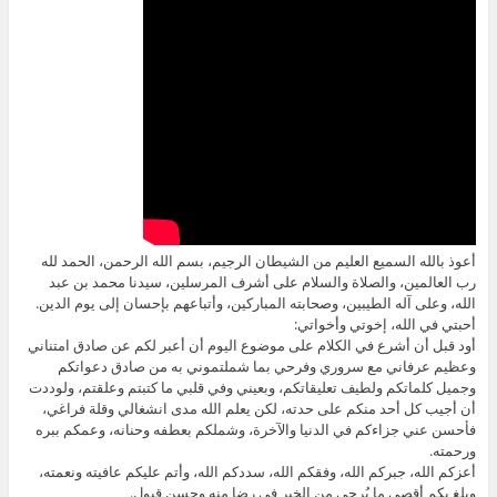
أعوذ بالله السميع العليم من الشيطان الرجيم، بسم الله الرحمن، الحمد لله
رب العالمين، والصلاة والسلام على أشرف المرسلين، سيدنا محمد بن عبد
الله، وعلى آله الطيبين، وصحابته المباركين، وأتباعهم بإحسان إلى يوم الدين.
أحبتي في الله، إخوتي وأخواتي:
أود قبل أن أشرع في الكلام على موضوع اليوم أن أعبر لكم عن صادق امتناني
وعظيم عرفاني مع سروري وفرحي بما شملتموني به من صادق دعواتكم
وجميل كلماتكم ولطيف تعليقاتكم، وبعيني وفي قلبي ما كتبتم وعلقتم، ولوددت
أن أجيب كل أحد منكم على حدته، لكن يعلم الله مدى انشغالي وقلة فراغي،
فأحسن عني جزاءكم في الدنيا والآخرة، وشملكم بعطفه وحنانه، وعمكم ببره
ورحمته.
أعزكم الله، جبركم الله، وفقكم الله، سددكم الله، وأتم عليكم عافيته ونعمته،
وبلغ بكم أقصى ما يُرجى من الخير في رضا منه وحسن قبول.