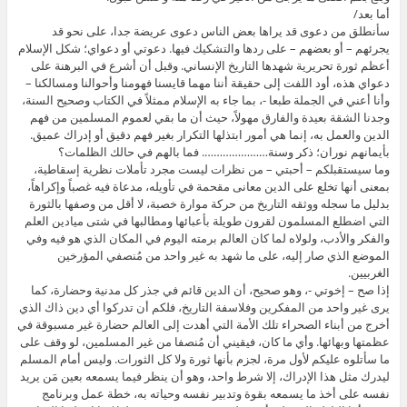
أما بعد/
سأنطلق من دعوى قد يراها بعض الناس دعوى عريضة جدا، على نحو قد
يجرئهم – أو بعضهم – على ردها والتشكيك فيها. دعوتي أو دعواي؛ شكل الإسلام
أعظم ثورة تحريرية شهدها التاريخ الإنساني. وقبل أن أشرع في البرهنة على
دعواي هذه، أود اللفت إلى حقيقة أننا مهما قايسنا فهومنا وأحوالنا ومسالكنا –
وأنا أعني في الجملة طبعا -، بما جاء به الإسلام ممثلاً في الكتاب وصحيح السنة،
وجدنا الشقة بعيدة والفارق مهولاً، حيث أن ما بقي لعموم المسلمين من فهم
الدين والعمل به، إنما هي أمور ابتذلها التكرار بغير فهم دقيق أو إدراك عميق.
بأيمانهم نوران؛ ذكر وسنة…………………. فما بالهم في حالك الظلمات؟
وما سيستقبلكم – أحبتي – من نظرات ليست مجرد تأملات نظرية إسقاطية،
بمعنى أنها تخلع على الدين معانى مقحمة في تأويله، مدعاة فيه غصباً وإكراهاً،
بدليل ما سجله ووثقه التاريخ من حركة موارة خصبة، لا أقل من وصفها بالثورة
التي اضطلع المسلمون لقرون طويلة بأعبائها ومطالبها في شتى ميادين العلم
والفكر والأدب، ولولاه لما كان العالم برمته اليوم في المكان الذي هو فيه وفي
الموضع الذي صار إليه، على ما شهد به غير واحد من مُنصفي المؤرخين
الغربيين.
إذا صح – إخوتي -، وهو صحيح، أن الدين قائم في جذر كل مدنية وحضارة، كما
يرى غير واحد من المفكرين وفلاسفة التاريخ، فلكم أن تدركوا أي دين ذاك الذي
أخرج من أبناء الصحراء تلك الأمة التي أهدت إلى العالم حضارة غير مسبوقة في
عظمتها وبهائها. وأي ما كان، فيقيني أن مُنصفا من غير المسلمين، لو وقف على
ما سأتلوه عليكم لأول مرة، لجزم بأنها ثورة ولا كل الثورات. وليس أمام المسلم
ليدرك مثل هذا الإدراك، إلا شرط واحد، وهو أن ينظر فيما يسمعه بعين مَن يريد
نفسه على أخذ ما يسمعه بقوة وتدبير نفسه وحياته به، خطة عمل وبرنامج