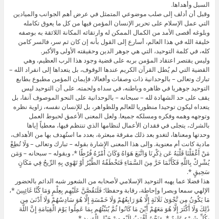
السبل وأهداها.
وقبل أن أدلف إلى صلب موضوعي المتمثل في عرض أهم الجوانب والميادين
التي عمل الإسلام على تحرير الإنسان المؤمن فيها من كل ما يعوق تكامله
وبلوغه أقصى الأمد من الكمال الممكن له وارتقائه المكانة اللائقة به بوصفه
خليفة الله في هذا العالم، أسارع إلى القول بأنه إن كان ثم سر، فالسر كامن
كله، في كلمة التوحيد، التي هي جوهر الدين وحقيقته الأولى والأكبر.
وليس يقتصر اعتقاد المؤمن بربه على قضية وجود هذا الرب العظيم، وهي
القضية التي لم يُطل القرآن الكريم عندها الوقوف، بل يتعداها إلى انفراد الله –
تبارك وتعالى – بالوحدانية ذات وصفات وأفعالا، فإيمان المؤمن مطبوع بطابع
التوحيد جوهريا في ظاهره وباطنه، في سداه ولحمته. على أن التوحيد ليس
يقف على حد الشهادة لله – سبحانه – بالوحدانية على النحو الموصوف آنفا، بل
يتعداه ليكون توحيدا منظوريا للعالم وللظواهر، بل للإنسان نفسه، زاوية نظره
وتوجهه وهمه وفكره ومسلكه جميعا. ولعل المعنى الأعمق لحبوط العمل
بالشرك، يتجلى في فقدان الأعمال لنظامها الذي تنتظم فيها، معطياً إياها
وحدتها ومعناها، لتغدو بعد ذلك مفرقة مبعثرة، بعدد ما استُهدف بها من الأهداف،
مادية كانت أم معنوية. وإلى هذا المعنى الإشارة بقوله – تبارك وتعالى – وَلَا تُطِعْ
مَنْ أَغْفَلْنَا قَلْبَهُ عَن ذِكْرِنَا وَاتَّبَعَ هَوَاهُ وَكَانَ أَمْرُهُ فُرُطًا *، وبقوله – سبحانه – وَمَن
يُشْرِكْ بِاللَّهِ فَكَأَنَّمَا خَرَّ مِنَ السَّمَاءِ فَتَخْطَفُهُ الطَّيْرُ أَوْ تَهْوِي بِهِ الرِّيحُ فِي مَكَانٍ
سَحِيقٍ *.
هذا فضلا عما يهبه التوحيد الإسلامي لأصحابه من الشعور شبه الدائم بالحضور
الإلهي سمعا وبصرا وإحاطة، رقابة وحفظا؛ فَلَنَقُصَّنَّ عَلَيْهِم بِعِلْمٍ وَمَا كُنَّا غَائِبِينَ *،
مَا يَكُونُ مِن نَّجْوَىٰ ثَلَاثَةٍ إِلَّا هُوَ رَابِعُهُمْ وَلَا خَمْسَةٍ إِلَّا هُوَ سَادِسُهُمْ وَلَا أَدْنَىٰ مِن
ذَٰلِكَ وَلَا أَكْثَرَ إِلَّا هُوَ مَعَهُمْ أَيْنَ مَا كَانُوا ثُمَّ يُنَبِّئُهُم بِمَا عَمِلُوا يَوْمَ الْقِيَامَةِ إِنَّ اللَّهَ
بِكُلِّ شَيْءٍ عَلِيمٌ *، وَنَحْنُ أَقْرَبُ إِلَيْهِ مِنْ حَبْلِ الْوَرِيدِ *.