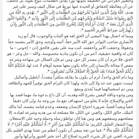
والتعبير القرآني عن الحقيقة بكونها نوراً يقابل الظلمات، موحٍ بقوة، بل كاشف،
عن أن مغالطة الحقائق أو الحيدة عنها تورط في ضلال كثيف وسير على غير
هدى، اللَّهُ وَلِيُّ الَّذِينَ آمَنُوا يُخْرِجُهُمْ مِنَ الظُّلُمَاتِ إِلَى النُّورِ *، يَهْدِي بِهِ اللَّهُ مَنِ
اتَّبَعَ رِضْوَانَهُ سُبُلَ السَّلَامِ وَيُخْرِجُهُم مِّنَ الظُّلُمَاتِ إِلَى النُّورِ بِإِذْنِهِ *، وَاتَّبَعُوا النُّورَ
الَّذِي أُنْزِلَ مَعَهُ *، كِتَابٌ أَنزَلْنَاهُ إِلَيْكَ لِتُخْرِجَ النَّاسَ مِنَ الظُّلُمَاتِ إِلَى النُّورِ بِإِذْنِ
رَبِّهِمْ إِلَىٰ صِرَاطِ الْعَزِيزِ الْحَمِيدِ *.
ومما له اتصال بهذا المعنى أن الحق لغة هو الثبات والوجوب، قال أبو زيد
الأنصاري صاحب النوادر حق الله الأمر حقاً، أثبته وأوجبه. وحق الأمر بنفسه حقاً
وحقوقاً. وحققت الأمر وأحققته، كنت منه على يقين. فالحق إذن – إخوتي – ما
كان له واقعية حقيقية، أعم من أن تكون مادية محسوسة، والله – جل وعز – هو
الحق، فلا جرم أن كان مصدر كل حق، ومن ثم فإن الضلال عن منهاجه وشرعه
مفض لا محالة بالإنسان إلى حالة يكون معها ضحية أوهام لا عدد لها، فَذَٰلِكُمُ اللَّهُ
رَبُّكُمُ الْحَقُّ فَمَاذَا بَعْدَ الْحَقِّ إِلَّا الضَّلَالُ فَأَنَّىٰ تُصْرَفُونَ *.
وما دام الحق واحداً، لزم أن يكون ما يقابله متكثراً متعدداً، أباطيل وأضاليل
ليست تنتهي عند حد ولا إلى غاية. ولهذا كان التزام الحق توفيراً للجهد والطاقة،
ومن ثم استعمالهما فيما يُجدي وينفع.
ومن وجوه وثاقة اليقين بشرع الله وهديه، أن كل داع بدعوة ما، مهما قصد بها
الخير والإصلاح، فإنه لا يخلو من استهداف نفع ما، من وجه ما، وإن كان دقيقاً
خفياً وبعيداً قصياً، ضرورة احتياج الإنسان وضعفه، وعدم قيامه بنفسه. أما مالك
الملك، خالق الكل، والغني عن الكل، فلا مصلحة له من هديه وشرعه لعباده، إلا
مصلحتهم ومنفعتهم هم. ومن هنا كان تواطؤ رسله وحملة وحيه على الاستعلان
بهذا الشعار الجليل الكريم؛ مَا أَسْأَلُكُمْ عَلَيْهِ مِنْ أَجْرٍ *، لَّا أَسْأَلُكُمْ عَلَيْهِ أَجْرًا *، لَا
أَسْأَلُكُمْ عَلَيْهِ مَالًا *. فما من ثقة ينبغي أن تكون أعظم من ثقتنا بهدي العليم بكل
شيء، الغني عن كل شيء، المريد لصلاح كل أحد بخير الخيور وأبركها وأنور