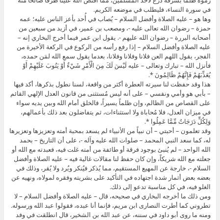
رموه ظلما بسرقة درع لأحد المسلمين، مما اقتص الله علينا طرفا صالحا منه
في سورة النساء، فليطلب في موضعه الكريم.
وها هو – عليه الصلاة وأفضل السلام – يُصاب في أُحد بأعز الناس عليه؛ عمه
حمزة – رضوان الله تعالى عليه -، ومصعب بن عمير، في أزيد من سبعين من
أصحابه البررة – رضوان الله عليهم -. يقول ابن عمر فيما أخرج البخاري إنه –
عليه الصلاة وأفضل السلام – إذا رفع رأسه من الركوع في الركعة الأخيرة من
الفجر، يقول اللهم العن فلانا وفلانا وفلانا، بعدما يقول سمع الله لمَن حمده،
فأنزل الله – تبارك وتعالى – عليه لَيْسَ لَكَ مِنَ الْأَمْرِ شَيْءٌ أَوْ يَتُوبَ عَلَيْهِمْ أَوْ
يُعَذِّبَهُمْ فَإِنَّهُمْ ظَالِمُونَ *.
هذا وقد حفظت لنا سيرته العطرة أكثر من واقعة، لسنا نطول بذكرها، أكد فيها
– بأبي هو وأمي ونفسي – على أنه ليس مُستثنى من قانون العدل الإلهي القائم
على القصاص من الظالم، وإن ظلماً يسيراً، فالخلق أمام الله وبين يديه سواء
في ميزان العدل، فلا مُحاباة ولا استثناءات، ثم يتفاضلون بعد ذلك بأعمالهم،
وَلِكُلٍّ دَرَجَاتٌ مِّمَّا عَمِلُوا *.
وقد تعلمون – أحبتي – أن نبياً من الأنبياء لم يسعد بمحبة أمته وتعزيزها وتعزيرها
له، كما سعد النبي المحمد – صلوات الله عليه وآله -، على أن التاريخ – بحمد
الله الواحد – لم يُنبئ بوجود فرقة أو طائفة من أمته غلت فيه، فعبدته مع الله أو
جعلته مع الله شريكاً، وإن كان حفظ لنا مقالات غالية فيه – عليه الصلاة وأفضل
السلام -، خارجة عن المهيع المستقيم، مما يُذكر فيُنكر ويُرد ولا يُقر، وذلك في
بعضه بعض أثمار شدة اجتهاده في التأكيد على بشريته وفقره لمولاه، ونهيه عن
الغلو فيه، في كل مناسبة تدعو إلى ذلك.
ومن ذلك ما أخرجه البخاري في صحيحه، قال – عليه الصلاة وأفضل السلام – لا
تطروني كما أطرت النصارى ابن مريم، فإنما أنا عبده، فقولوا عبد الله ورسوله.
ومنه ما روى أبو داود في سننه، عن عبد الله بن الشخير، قال انطلقت في وفد