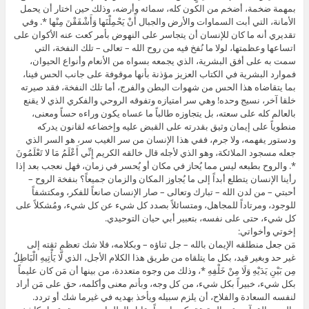
بمهمة ضخمة، أضخم من الكون كله، سمائه وأرضه، وذلك حين اختار أن يحمل
الأمانة، التي أبت السماوات والأرض والجبال أَنْ يَحْمِلْنَها وَأَشْفَقْنَ مِنْها *. وفي
تقديري أنه ما كان للإنسان أن يتجاسر على النهوض بأمر كعت عنه الأكوان على
اتساعها وعظمتها، لولا ما نُفخ فيه من روح الله – تعالى – تلك النفخة، التي
سمت به على أفق البشرية، الذي يجمعه بسواه من الأنعام وأنواع الحيوان،
فموارد البشرية في الكتاب العزيز مؤذنة بأنها موقوفة على جانب الحس فينا،
بما يتقاضاه هذا الحس من شهوات البطن والفرج، أما تلك النفخة، فقد صيرته
خلقا آخر، نسيج وحده! وهي سر امتيازه وتفوقه الروحي والفكري الذي لا يقنع
بالعالم كله على سعته، بل يتجاوزه طالباً ما عساه يكون وراءه حساً ومعنى،
منطوياً على إيمان وثيق بقدرته على القبض عليه وإخضاعه لقانون يدركه
ودستور يفهمه، ولا جرم، ففي هذا الإنسان من سر الغيب سر، هو السر الذي
جعله مسجود الملائكة، وهو الذي لأجله قال خالقه الكريم إِنِّي أَعْلَمُ مَا لا تَعْلَمُونَ
*. والروح بطبعه ليس مما يُحاز في مكان أو يُحسر في زمان، فهل نعجب بعد إذا
رأينا الإنسان يتطلع أبداً إلى ما يُجاوز المكان والزمان جميعاً؟ بنفخة الروح –
أحبتي – من لدن الله – تبارك وتعالى – صار الإنسان صانعاً للفكر، ومكتشفاً
للوجود، ومرتاداً للمجاهل، ومتسائلاً بصدد كل شيء عن كل شيء، ومُشكلاً على
كل شيء، حتى على نفسه، بتعبير أبي حيان التوحيدي.
إخوتي وأخواتي:
مَن جعل منطلقه الإيمان بالله – جل ثناؤه – وبكلامه، فلا شك تعظم ثقته إلى
غير حد وبغير قيد، بكل ما يتلقاه من طريق هذا الكلام الأجل، الذي لَّا يَأْتِيهِ الْبَاطِلُ
مِن بَيْنِ يَدَيْهِ وَلَا مِنْ خَلْفِهِ *، وذلك من وجوه متعددة، من بينها أن مَن كان عليماً
بكل شيء، خبيراً بكل شيء، من كل وجه، وبأتم معنى وأكلمه، حق على مَن أراد
لنفسه السعادة والفلاح، أن يلزم سبيله ويأخذ بهديه في غيرما شك أو تردد.