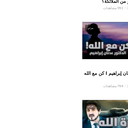
من الملائكة؟
981 مشاهدات
مرئي
الدكتور عدنان إبراهيم l كن مع الله
784 مشاهدات
مرئي