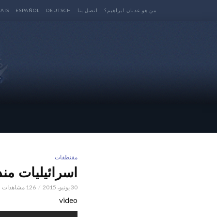
من هو عدنان ابراهيم؟
اتصل بنا
DEUTSCH
ESPAÑOL
AIS
مقتطفات
اسرائيليات مندسة – 
30 يونيو، 2015
126 مشاهدات
video