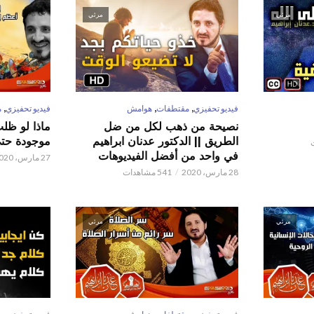
مرئي
مرئي
,
,
,
فيديو تحفيزي
مقتطفات
هوامش
فيديو تحفيزي
م
نصيحة من ذهب لكل من ضل
ماذا لو ظل
الطريق || الدكتور عدنان ابراهيم
موجودة حتى 
في واحد من أفضل الفيديوهات
27 مارس، 2020
28 مارس، 2020
541 مشاهدات
مرئي
مرئي
,
,
,