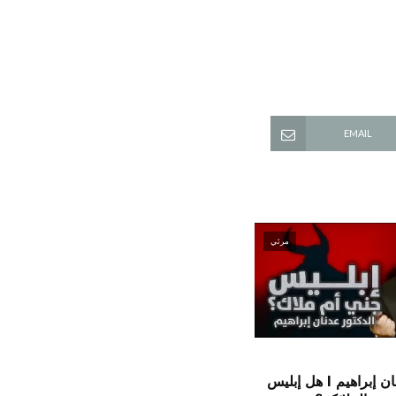
EMAIL
مرئي
الدكتور عدنان إبراهيم l هل إبليس