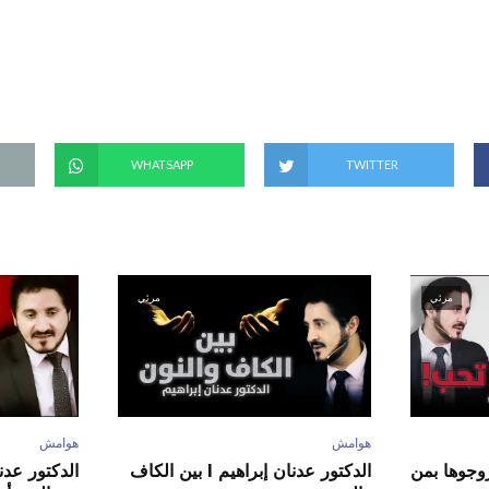
(
ف
ت
ح
ف
ي
ن
ا
ف
ذ
ة
ج
د
WHATSAPP
TWITTER
ي
د
ة
)
مرئي
مرئي
هوامش
هوامش
ور عدنان إبراهيم l زوجوها بمن
الدكتور عدنان إبراهيم l بين الكاف