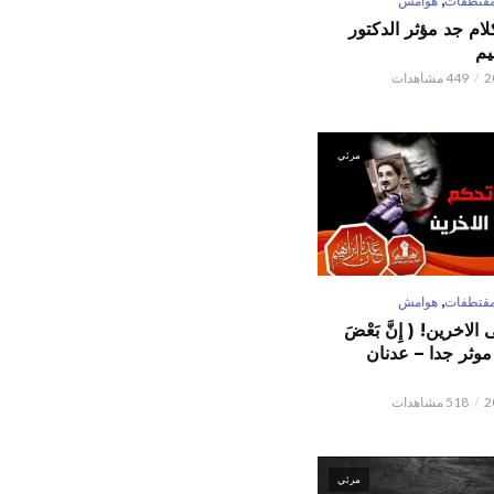
قتطفات
هوامش
كلام جد مؤثر الدكتور
يم
449 مشاهدات
مرئي
,
قتطفات
هوامش
لاخرين! ( إِنَّ بَعْضَ
ٌ ) موثر جدا – عدنان
518 مشاهدات
مرئي