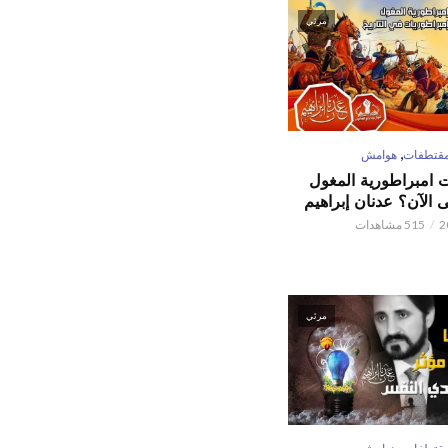
مرئي
,
قتطفات
هوامش
ت امبراطورية المغول
الآن؟ عدنان إبراهيم
515 مشاهدات
مرئي
,