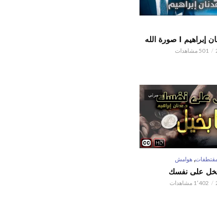
اهيم l صورة الله
501 مشاهدات
مرئي
,
قتطفات
هوامش
تبخل على نفسك
1٬402 مشاهدات