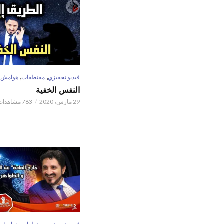
,
,
فيديو تحفيزي
مقتطفات
هوامش
النفس الخفية
29 مارس، 2020
783 مشاهدات
,
,