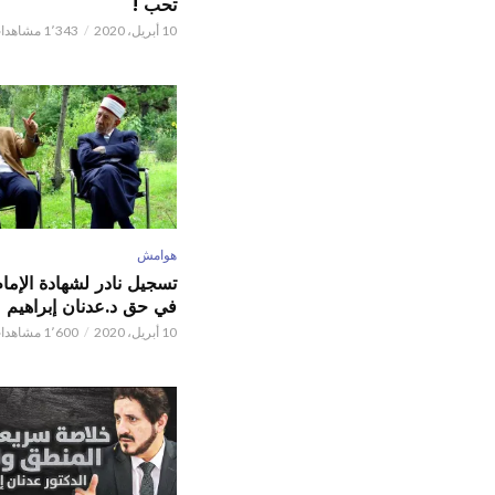
تحب !
10 أبريل، 2020
1٬343 مشاهدات
هوامش
تسجيل نادر لشهادة الإما
في حق د.عدنان إبراهيم
10 أبريل، 2020
1٬600 مشاهدات