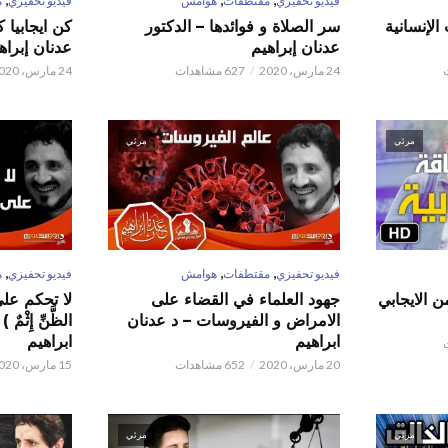
فيديو تحفيزي
مقتطفات
هوامش
فيديو تحفيزي
م
الإنسانية
سر الصلاة و فوائدها – الدكتور
كن ايجابيا 
عدنان إبراهيم
عدنان إبراه
24 مارس، 2020
627 مشاهدات
24 مارس، 2020
مرئي
مرئي
,
,
,
فيديو تحفيزي
مقتطفات
هوامش
فيديو تحفيزي
م
ن الايجابي
جهود العلماء في القضاء على
لا تحكم على ا
الامراض و الفيروسات – د عدنان
الظَّنِّ إِثْم
ابراهيم
ابراهيم
20 مارس، 2020
652 مشاهدات
15 مارس، 2020
مرئي
مرئي