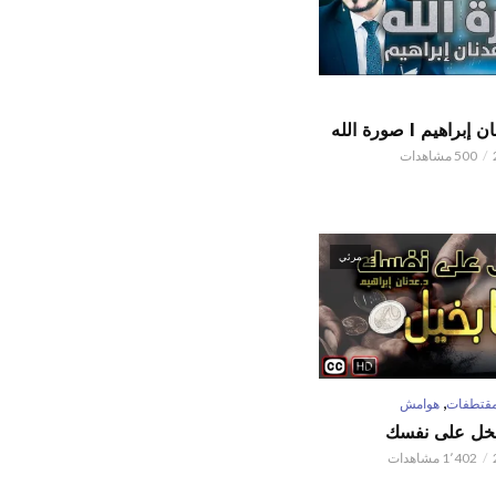
اهيم l صورة الله
500 مشاهدات
مرئي
,
قتطفات
هوامش
تبخل على نفسك
1٬402 مشاهدات