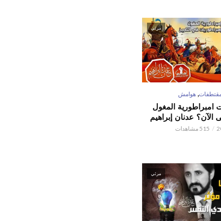
مرئي
,
قتطفات
هوامش
ت امبراطورية المغول
الآن؟ عدنان إبراهيم
515 مشاهدات
مرئي