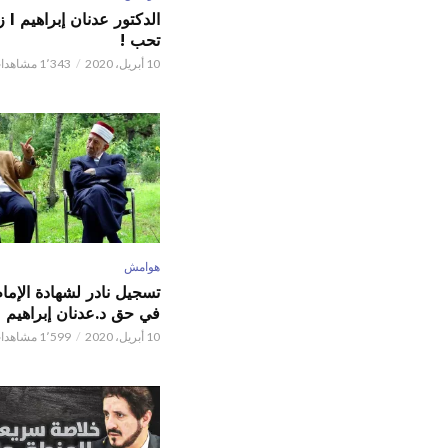
الدكت
تحب !
10 أبريل، 2020
1٬343 مشاهدات
هوامش
تسجيل نادر لشهادة الإما
في حق د.عدنان إبراهيم
10 أبريل، 2020
1٬599 مشاهدات