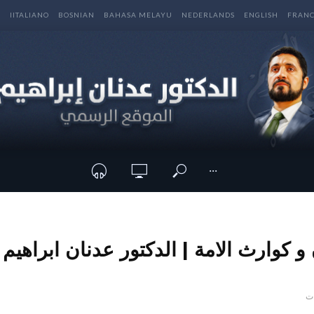
E
IITALIANO
BOSNIAN
BAHASA MELAYU
NEDERLANDS
ENGLISH
FRANC
···