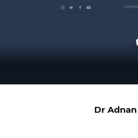
TÜRKÇ
اسامة بن لادن و كوارث الامة | الدكتور عدنان ابراهيم Dr Adnan