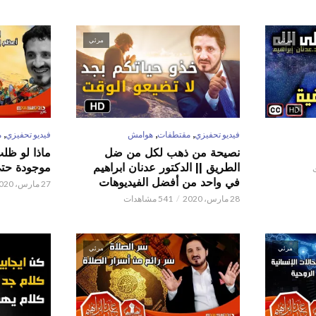
مرئي
مرئي
,
,
,
فيديو تحفيزي
مقتطفات
هوامش
فيديو تحفيزي
م
نصيحة من ذهب لكل من ضل
ماذا لو ظل
الطريق || الدكتور عدنان ابراهيم
موجودة حتى 
في واحد من أفضل الفيديوهات
27 مارس، 2020
28 مارس، 2020
541 مشاهدات
مرئي
مرئي