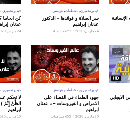
,
,
,
فيديو تحفيزي
مقتطفات
هوامش
فيديو تحفيزي
م
الإنسانية
سر الصلاة و فوائدها – الدكتور
كن ايجابيا 
عدنان إبراهيم
عدنان إبراه
24 مارس، 2020
627 مشاهدات
24 مارس، 2020
مرئي
مرئي
,
,
,
فيديو تحفيزي
مقتطفات
هوامش
فيديو تحفيزي
م
ن الايجابي
جهود العلماء في القضاء على
لا تحكم على ا
الامراض و الفيروسات – د عدنان
الظَّنِّ إِثْم
ابراهيم
ابراهيم
20 مارس، 2020
652 مشاهدات
15 مارس، 2020