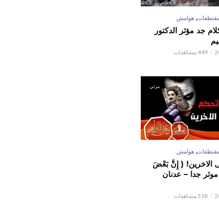
,
قتطفات
هوامش
كلام جد مؤثر الدكتور
يم
449 مشاهدات
مرئي
,
قتطفات
هوامش
لاخرين! ( إِنَّ بَعْضَ
ٌ ) موثر جدا – عدنان
518 مشاهدات