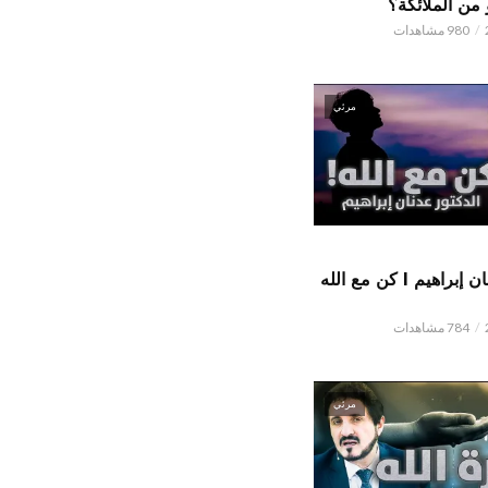
من الملائكة؟
980 مشاهدات
مرئي
الدكتور عدنان إبراهيم l كن مع الله
784 مشاهدات
مرئي