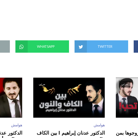
(
ف
ت
ح
ف
ي
ن
ا
ف
ذ
ة
ج
د
WHATSAPP
TWITTER
ي
د
ة
)
مرئي
مرئي
هوامش
هوامش
ور عدنان إبراهيم l زوجوها بمن
الدكتور عدنان إبراهيم l بين الكاف