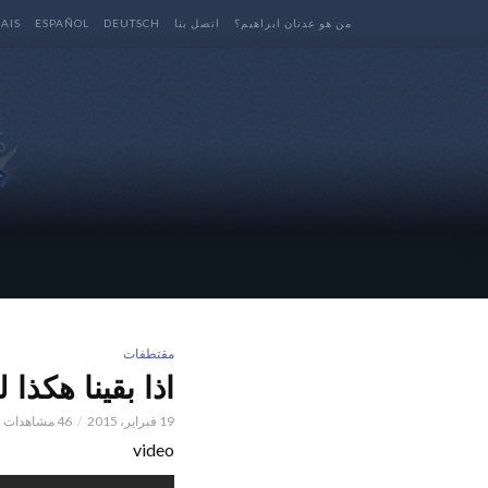
من هو عدنان ابراهيم؟
اتصل بنا
DEUTSCH
ESPAÑOL
AIS
مقتطفات
اذا بقينا هكذا 
19 فبراير، 2015
46 مشاهدات
video