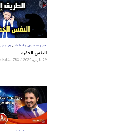
,
,
فيديو تحفيزي
مقتطفات
هوامش
النفس الخفية
29 مارس، 2020
783 مشاهدات
,
,