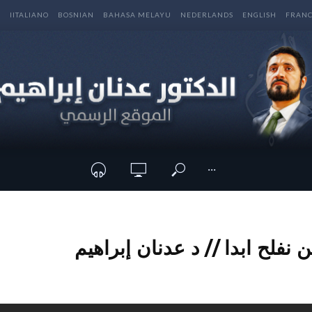
E
IITALIANO
BOSNIAN
BAHASA MELAYU
NEDERLANDS
ENGLISH
FRANC
···
لن نفلح ابدا // د عدنان إبراهيم