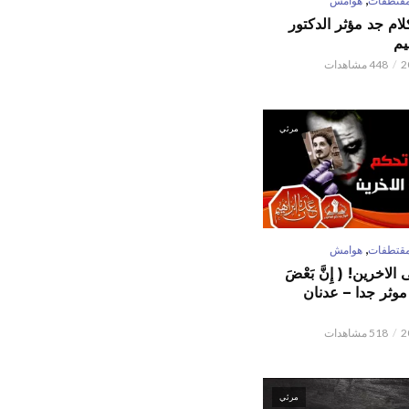
قتطفات
هوامش
كلام جد مؤثر الدكتور
يم
448 مشاهدات
مرئي
,
قتطفات
هوامش
لاخرين! ( إِنَّ بَعْضَ
ٌ ) موثر جدا – عدنان
518 مشاهدات
مرئي