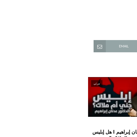
EMAIL
مرئي
الدكتور عدنان إبراهيم l هل إبليس