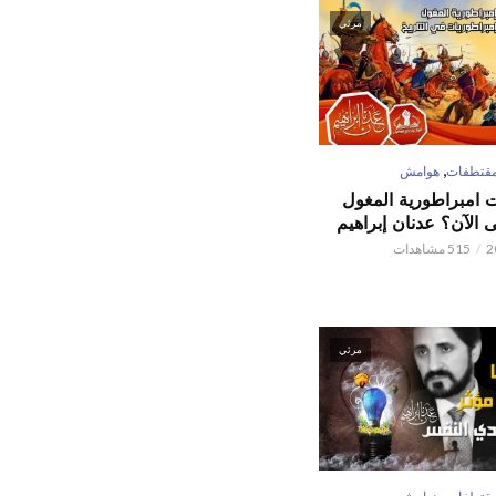
مرئي
,
قتطفات
هوامش
ت امبراطورية المغول
الآن؟ عدنان إبراهيم
515 مشاهدات
مرئي
,