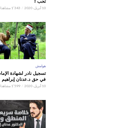
تحب !
10 أبريل، 2020
1٬343 مشاهدات
هوامش
تسجيل نادر لشهادة الإما
في حق د.عدنان إبراهيم
10 أبريل، 2020
1٬599 مشاهدات