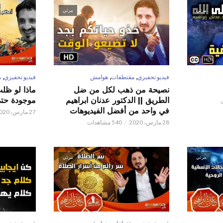
مرئي
مرئي
,
,
,
فيديو تحفيزي
مقتطفات
هوامش
فيديو تحفيزي
م
نصيحة من ذهب لكل من ضل
ماذا لو ظل
الطريق || الدكتور عدنان ابراهيم
موجودة حتى 
في واحد من أفضل الفيديوهات
27 مارس، 2020
28 مارس، 2020
540 مشاهدات
مرئي
مرئي
,
,
,