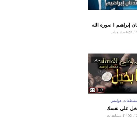
اهيم l صورة الله
499 مشاهدات
مرئي
,
قتطفات
هوامش
تبخل على نفسك
1٬402 مشاهدات