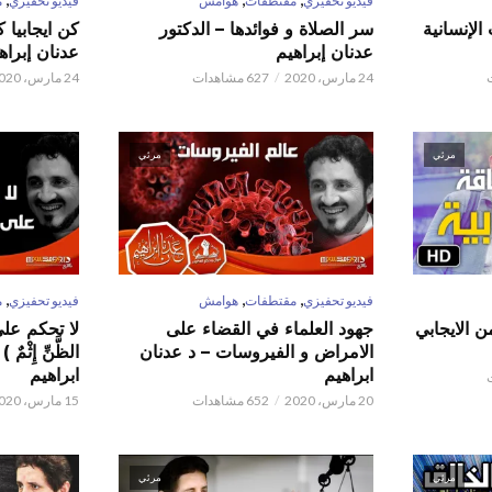
فيديو تحفيزي
مقتطفات
هوامش
فيديو تحفيزي
م
الإنسانية
سر الصلاة و فوائدها – الدكتور
كن ايجابيا 
عدنان إبراهيم
عدنان إبراه
24 مارس، 2020
627 مشاهدات
24 مارس، 2020
مرئي
مرئي
,
,
,
فيديو تحفيزي
مقتطفات
هوامش
فيديو تحفيزي
م
ن الايجابي
جهود العلماء في القضاء على
لا تحكم على ا
الامراض و الفيروسات – د عدنان
الظَّنِّ إِثْم
ابراهيم
ابراهيم
20 مارس، 2020
652 مشاهدات
15 مارس، 2020
مرئي
مرئي