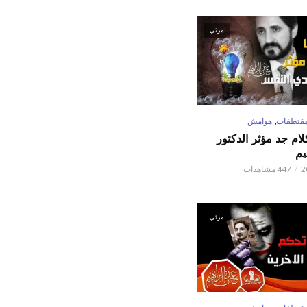
مرئي
,
قتطفات
هوامش
كلام جد مؤثر الدكتور
يم
447 مشاهدات
مرئي
,