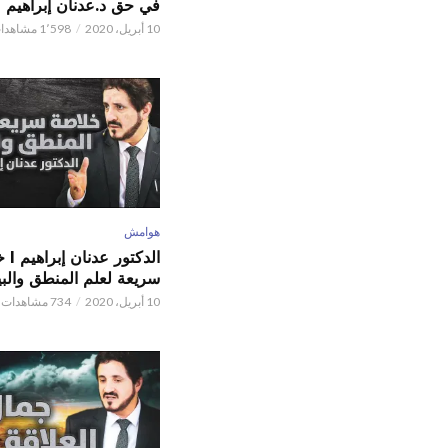
في حق د.عدنان إبراهيم
10 أبريل، 2020
1٬598 مشاهدات
هوامش
الدكتور
سريعة لعلم المنطق والبي
10 أبريل، 2020
734 مشاهدات