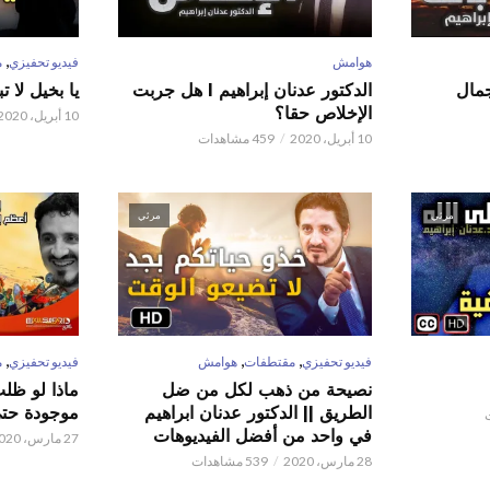
,
هوامش
فيديو تحفيزي
م
 عدنان إبراهيم l جمال
الدكتور عدنان إبراهيم l هل جربت
يا بخيل لا 
الإخلاص حقا؟
10 أبريل، 2020
10 أبريل، 2020
459 مشاهدات
مرئي
مرئي
,
,
,
فيديو تحفيزي
مقتطفات
هوامش
فيديو تحفيزي
م
نصيحة من ذهب لكل من ضل
ماذا لو ظل
الطريق || الدكتور عدنان ابراهيم
موجودة حتى 
في واحد من أفضل الفيديوهات
27 مارس، 2020
28 مارس، 2020
539 مشاهدات