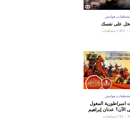
,
قتطفات
هوامش
تبخل على نفسك
1٬401 مشاهدات
مرئي
,
قتطفات
هوامش
ت امبراطورية المغول
الآن؟ عدنان إبراهيم
513 مشاهدات