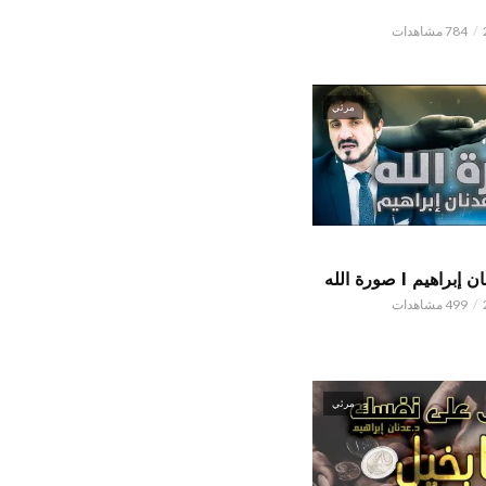
784 مشاهدات
مرئي
اهيم l صورة الله
499 مشاهدات
مرئي