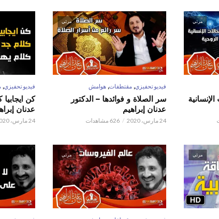
مرئي
مرئي
,
,
,
فيديو تحفيزي
مقتطفات
هوامش
فيديو تحفيزي
م
الإنسانية
سر الصلاة و فوائدها – الدكتور
كن ايجابيا 
عدنان إبراهيم
عدنان إبراه
24 مارس، 2020
626 مشاهدات
24 مارس، 2020
مرئي
مرئي
,
,
,