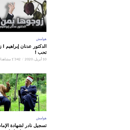
هوامش
الدكت
تحب !
10 أبريل، 2020
1٬342 مشاهدات
هوامش
تسجيل نادر لشهادة الإما