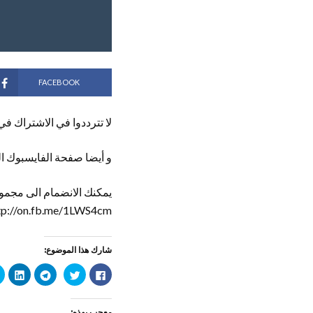
FACEBOOK
لا تترددوا في الاشتراك في
و أيضا صفحة الفايسبوك ال
يمكنك الانضمام الى مجموع
tp://on.fb.me/1LWS4cm
شارك هذا الموضوع:
ا
ا
ا
ا
ن
ض
ن
ض
ق
غ
ق
غ
ر
ط
ر
ط
ل
ل
ل
ل
معجب بهذه: