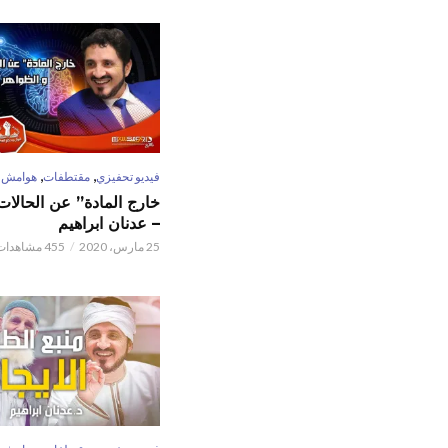
,
,
فيديو تحفيزي
مقتطفات
هوامش
خارج المادة” عن الحالات 
– عدنان ابراهيم
25 مارس، 2020
455 مشاهدات
,
,