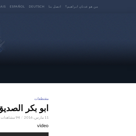
من هو عدنان ابراهيم؟
اتصل بنا
DEUTSCH
ESPAÑOL
AIS
مقتطفات
ابو بكر الصديق ام 
11 مارس، 2016
94 مشاهدات
video