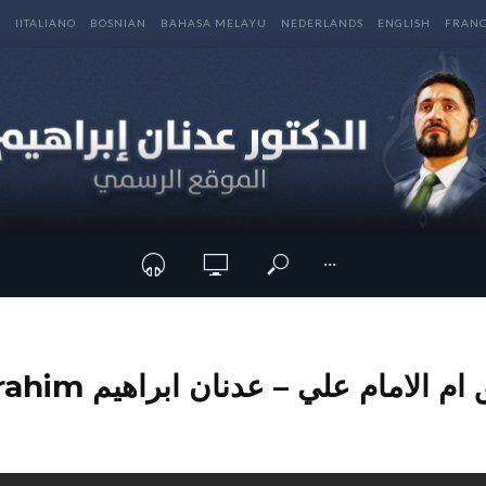
E
IITALIANO
BOSNIAN
BAHASA MELAYU
NEDERLANDS
ENGLISH
FRANC
···
الامام علي – عدنان ابراهيم Adnan Ibrahim