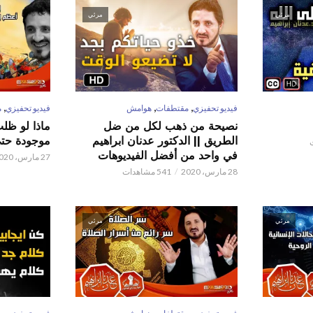
مرئي
مرئي
,
,
,
فيديو تحفيزي
مقتطفات
هوامش
فيديو تحفيزي
م
نصيحة من ذهب لكل من ضل
ماذا لو ظل
الطريق || الدكتور عدنان ابراهيم
موجودة حتى 
في واحد من أفضل الفيديوهات
27 مارس، 2020
28 مارس، 2020
541 مشاهدات
مرئي
مرئي
,
,
,