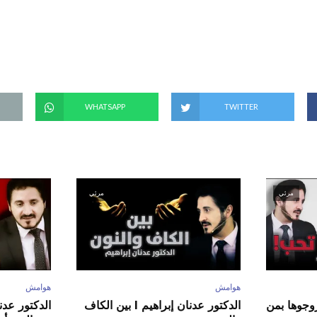
(
ف
ت
ح
ف
ي
ن
ا
ف
ذ
ة
ج
د
WHATSAPP
TWITTER
ي
د
ة
)
مرئي
مرئي
هوامش
هوامش
ور عدنان إبراهيم l زوجوها بمن
الدكتور عدنان إبراهيم l بين الكاف