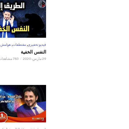
,
,
فيديو تحفيزي
مقتطفات
هوامش
النفس الخفية
29 مارس، 2020
783 مشاهدات
,
,