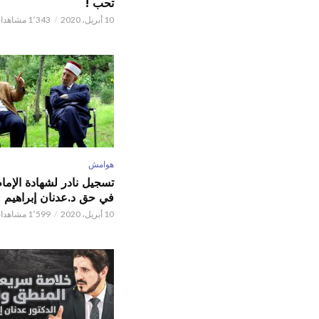
تحب !
10 أبريل، 2020
1٬343 مشاهدات
هوامش
تسجيل نادر لشهادة الإما
في حق د.عدنان إبراهيم
10 أبريل، 2020
1٬599 مشاهدات