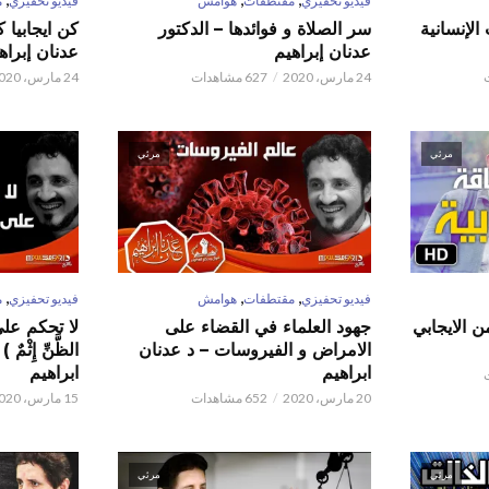
فيديو تحفيزي
مقتطفات
هوامش
فيديو تحفيزي
م
الإنسانية
سر الصلاة و فوائدها – الدكتور
كن ايجابيا 
عدنان إبراهيم
عدنان إبراه
24 مارس، 2020
627 مشاهدات
24 مارس، 2020
مرئي
مرئي
,
,
,
فيديو تحفيزي
مقتطفات
هوامش
فيديو تحفيزي
م
ن الايجابي
جهود العلماء في القضاء على
لا تحكم على ا
الامراض و الفيروسات – د عدنان
الظَّنِّ إِثْم
ابراهيم
ابراهيم
20 مارس، 2020
652 مشاهدات
15 مارس، 2020
مرئي
مرئي