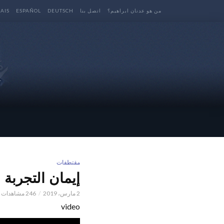
من هو عدنان ابراهيم؟
اتصل بنا
DEUTSCH
ESPAÑOL
AIS
مقتطفات
إيمان التجربة و
2 مارس، 2019
246 مشاهدات
video