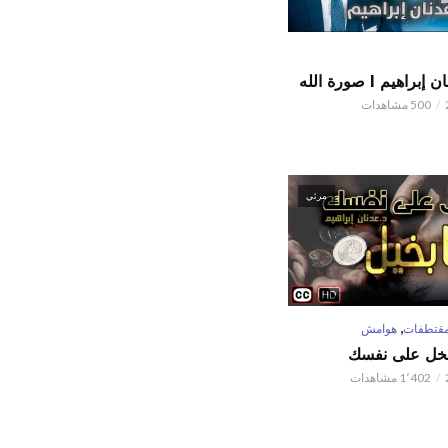
اهيم l صورة الله
500 مشاهدات
مرئي
,
قتطفات
هوامش
تبخل على نفسك
1٬402 مشاهدات