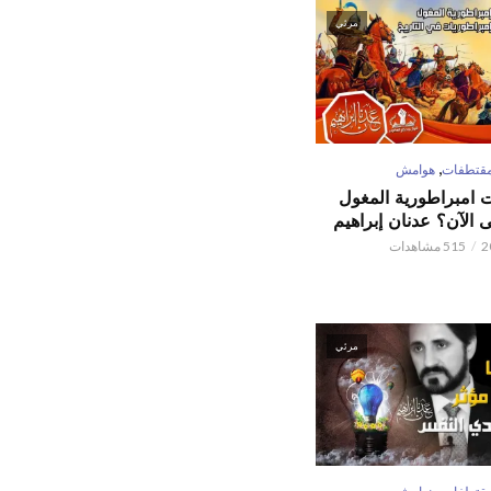
مرئي
,
قتطفات
هوامش
ت امبراطورية المغول
الآن؟ عدنان إبراهيم
515 مشاهدات
مرئي
,