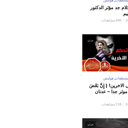
قتطفات
هوامش
كلام جد مؤثر الدكتور
يم
449 مشاهدات
مرئي
,
قتطفات
هوامش
لاخرين! ( إِنَّ بَعْضَ
ٌ ) موثر جدا – عدنان
518 مشاهدات
مرئي