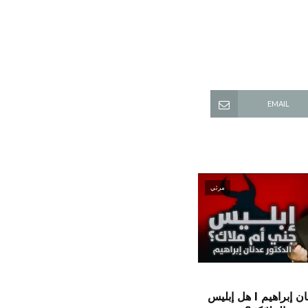
EMAIL
مرئي
الدكتور عدنان إبراهيم l هل إبليس