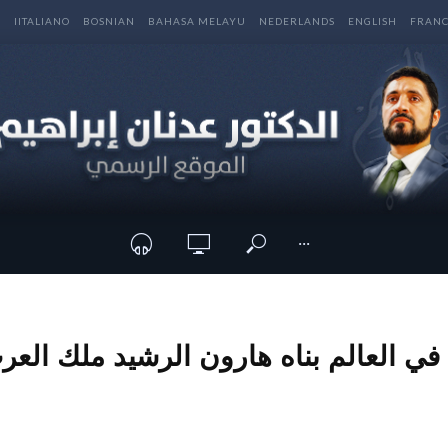
E
IITALIANO
BOSNIAN
BAHASA MELAYU
NEDERLANDS
ENGLISH
FRANC
···
 العالم بناه هارون الرشيد ملك العر