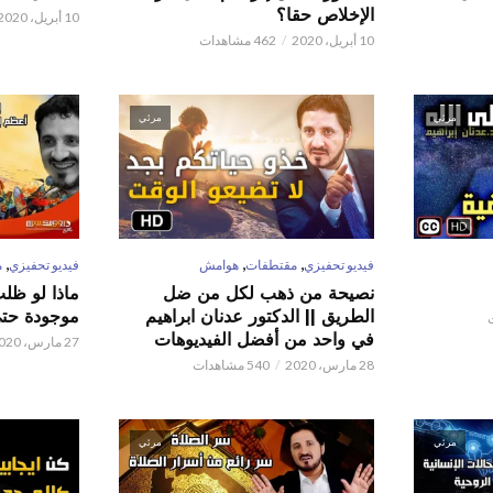
الإخلاص حقا؟
10 أبريل، 2020
10 أبريل، 2020
462 مشاهدات
مرئي
مرئي
,
,
,
فيديو تحفيزي
مقتطفات
هوامش
فيديو تحفيزي
م
نصيحة من ذهب لكل من ضل
ماذا لو ظل
الطريق || الدكتور عدنان ابراهيم
موجودة حتى 
في واحد من أفضل الفيديوهات
27 مارس، 2020
28 مارس، 2020
540 مشاهدات
مرئي
مرئي