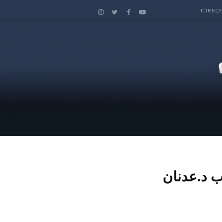
TÜRKÇ
ب د.عدنان