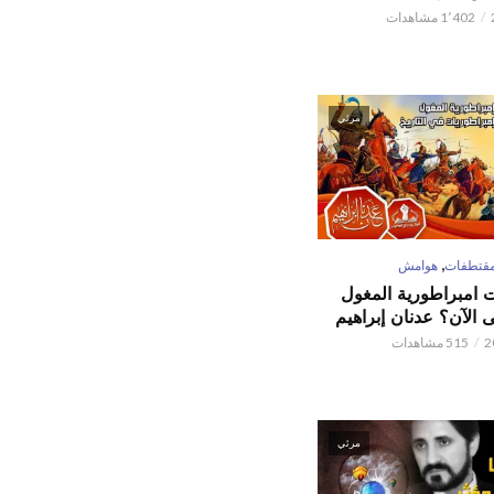
1٬402 مشاهدات
مرئي
,
قتطفات
هوامش
ت امبراطورية المغول
الآن؟ عدنان إبراهيم
515 مشاهدات
مرئي