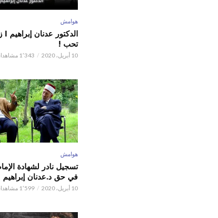
هوامش
الدكت
تحب !
10 أبريل، 2020
1٬343 مشاهدات
هوامش
تسجيل نادر لشهادة الإما
في حق د.عدنان إبراهيم
10 أبريل، 2020
1٬599 مشاهدات