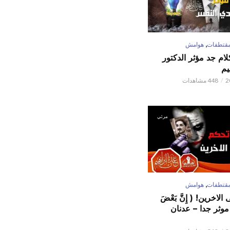
,
قتطفات
هوامش
كلام جد مؤثر الدكتور
يم
448 مشاهدات
مرئي
,
قتطفات
هوامش
لاخرين! ( إِنَّ بَعْضَ
ٌ ) موثر جدا – عدنان