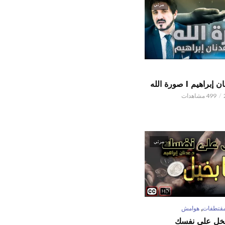
مرئي
اهيم l صورة الله
499 مشاهدات
مرئي
,
قتطفات
هوامش
تبخل على نفسك