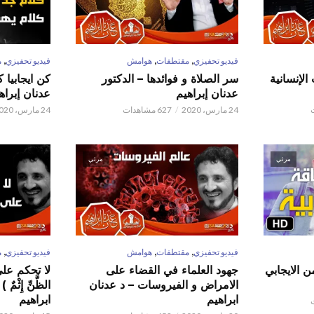
,
,
,
فيديو تحفيزي
مقتطفات
هوامش
فيديو تحفيزي
م
الإنسانية
سر الصلاة و فوائدها – الدكتور
كن ايجابيا 
عدنان إبراهيم
عدنان إبراه
24 مارس، 2020
627 مشاهدات
24 مارس، 2020
مرئي
مرئي
,
,
,
فيديو تحفيزي
مقتطفات
هوامش
فيديو تحفيزي
م
ن الايجابي
جهود العلماء في القضاء على
لا تحكم على ا
الامراض و الفيروسات – د عدنان
الظَّنِّ إِثْم
ابراهيم
ابراهيم