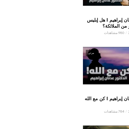
الدكتور عدنان إبراهيم l هل إبليس
من الملائكة؟
980 مشاهدات
مرئي
الدكتور عدنان إبراهيم l كن مع الله
784 مشاهدات