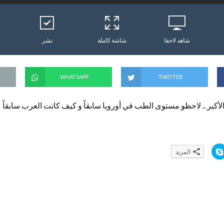
شاهد لاحقا
شاشة كاملة
نشر
WHATSAPP
TWITTER
لأكبر .. لاحظو مستوى الطب في أوروبا سابقاً و كيف كانت العرب سابقاً
ا
المزيد
ن
ق
ر
ل
ل
م
ش
ا
ر
ك
ة
ع