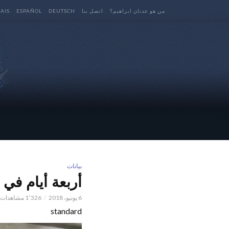
من هو عدنان ابراهيم؟
اتصل بنا
DEUTSCH
ESPAÑOL
AIS
بيانات
أربعة أيام في 
6 يونيو، 2018
1٬326 مشاهدات
standard