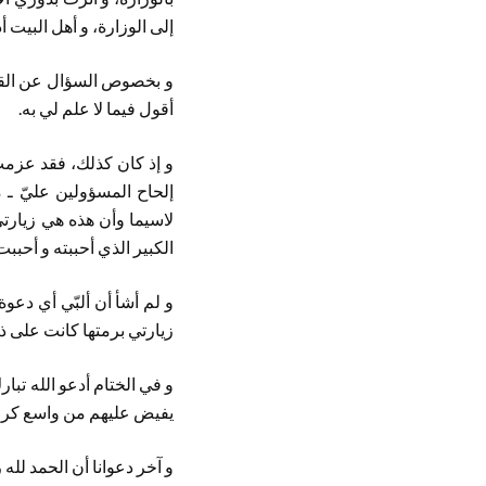
إلى الوزارة، و أهل البيت أ
و بخصوص السؤال عن القرار
أقول فيما لا علم لي به.
و إذ كان كذلك، فقد عزمتُ
إلحاح المسؤولين عليّ ـ 
لاسيما وأن هذه هي زيارتي
الكبير الذي أحببته و أحبب
و لم أشأ أن ألبّي أي دعو
زيارتي برمتها كانت على ذم
و في الختام أدعو الله تبا
يفيض عليهم من واسع كرم
و آخر دعوانا أن الحمد لله 