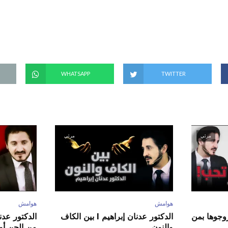
ف
ي
ن
ا
ف
ذ
ة
ج
د
ي
د
ة
WHATSAPP
TWITTER
)
مرئي
مرئي
هوامش
هوامش
ور عدنان إبراهيم l زوجوها بمن
الدكتور عدنان إبراهيم l بين الكاف
والنون
من الجن أو 