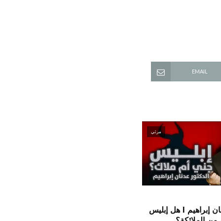
EMAIL
مرئي
الدكتور عدنان إبراهيم l هل إبليس
من الملائكة؟