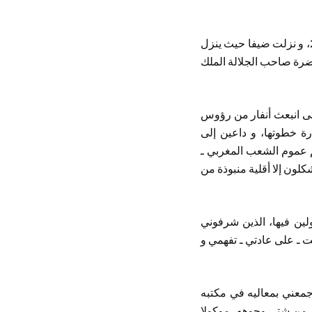
و قد وصلتُ المملكة صباح الجمعة السادس عشر من رمضان 1439 الموافق للأول من يونيو 2018، و نزلت ضيفا حيث ينزل
ضرة صاحب الجلالة الملك
تى انبعث أنفار من رؤوس
رة خطوتها، و داعين إلى
لم عموم الشعب المغربي ـ
لون إلا أقلية منبوذة من
ولين فيها، الذين شرفوني
ت ـ على عادتي ـ تفهمي و
جمعني بمعاليه في مكتبه
مر من شتى وجوهه، موكولا