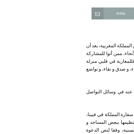
EMAIL
عالى صباح اليوم الثلاثاء، 20 رمضان 1439هـ الموافق للخامس من يونيو 2018، من المملكة المغربية، بعد أن
نحاء، ممن أتوا للمشاركة
للمغاربة في قلبي منزلة
، و صدق و نقاء، و تواضع
 عنه في وسائل التواصل
فارة المملكة في فيينا،
تنظيمها ببعض المساجد و
مضان إلى نهاية الدروس الحسنية، وفقا لنص الدعوة