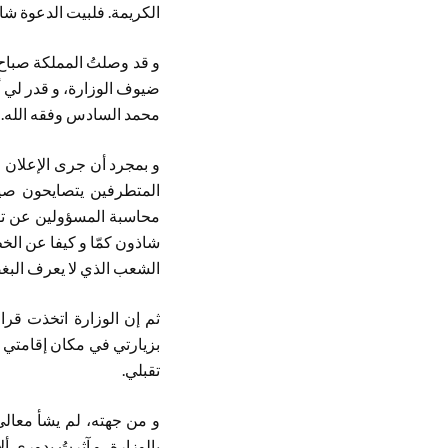
الكريمة. فلبيت الدعوة شاكر
ضيوف الوزارة، و قدر لي 
محمد السادس وفقه الله.
و بمجرد أن جرى الإعلان 
المتطرفين يتصايحون صياح
محاسبة المسؤولين عن توجي
شاذون كمّا و كيفا عن الخ
الشعب الذي لا يعرف البغض
ثم إن الوزارة اتخذت قرار
بزيارتي في مكان إقامتي ب
تقبلي.
و من جهته، لم يشأ معالي
بالوزارة، و آثرتُ بدوري 