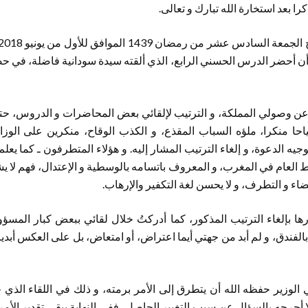
ا بعد استخارة الله تبارك و تعالى.
أن أحضر الدرس الحسني الرابع، الذي ألقته سيدة سودانية فاضلة، في ح
عن وصولي المملكة، و الترتيب لإلقائي بعض المحاضرات و الدروس، ح
ا منكرا، ملؤه السباب المقذع، و الكذب الوقاح، منكرين على الوزا
ه الدعوة، و إلغاء الترتيب المشار إليه. و هؤلاء المتطرفون ـ كما يع
ط العام في المغرب، و المعروف باتسامه بالوسطية و الإعتدال، فهم لا يشك
اء و التطرف، و لا يحسن لغة التكفير والإرهاب.
ها بإلغاء الترتيب المذكور، كما أدركتُ خلال لقائي ببعض كبار المسؤ
الفندق، و لم أبد من جهتي أيما اعتراض، أو امتعاض، بل على العكس أبدي
 الوزير حفظه الله أن يتطرق إلى الأمر برمته، و ذلك في اللقاء الذي 
ألا أحرجه بالسؤال عن سبب التغيير الحاصل، ففي النهاية يبقى تقدير الأ