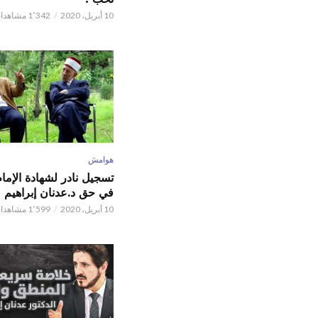
10 أبريل، 2020
1٬342 مشاهدات
هوامش
تسجيل نادر لشهادة الإما
في حق د.عدنان إبراهيم
10 أبريل، 2020
1٬599 مشاهدات