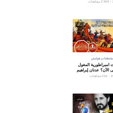
1٬404 مشاهدات
مرئي
,
قتطفات
هوامش
ت امبراطورية المغول
الآن؟ عدنان إبراهيم
516 مشاهدات
مرئي