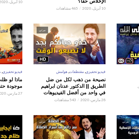
الإخلاص حقا؟
10 أبريل، 2020
10 أبريل، 2020
465 مشاهدات
مرئي
مرئي
,
,
,
فيديو تحفيزي
مقتطفات
هوامش
فيديو تحفيزي
م
نصيحة من ذهب لكل من ضل
ماذا لو ظل
الطريق || الدكتور عدنان ابراهيم
موجودة حتى 
في واحد من أفضل الفيديوهات
27 مارس، 2020
28 مارس، 2020
543 مشاهدات
مرئي
مرئي