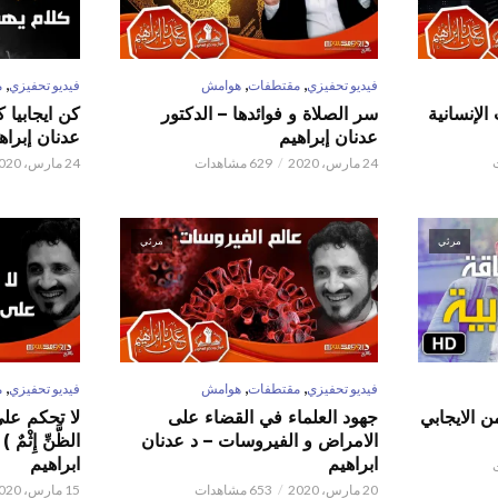
,
,
,
فيديو تحفيزي
مقتطفات
هوامش
فيديو تحفيزي
م
الإنسانية
سر الصلاة و فوائدها – الدكتور
كن ايجابيا 
عدنان إبراهيم
عدنان إبراه
24 مارس، 2020
629 مشاهدات
24 مارس، 2020
مرئي
مرئي
,
,
,
فيديو تحفيزي
مقتطفات
هوامش
فيديو تحفيزي
م
ن الايجابي
جهود العلماء في القضاء على
لا تحكم على ا
الامراض و الفيروسات – د عدنان
الظَّنِّ إِثْم
ابراهيم
ابراهيم
20 مارس، 2020
653 مشاهدات
15 مارس، 2020