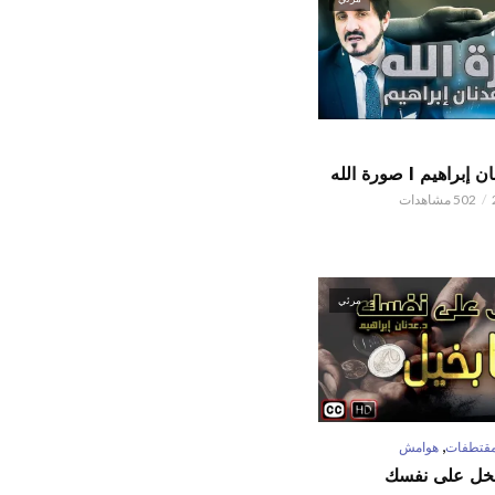
اهيم l صورة الله
502 مشاهدات
مرئي
,
قتطفات
هوامش
تبخل على نفسك