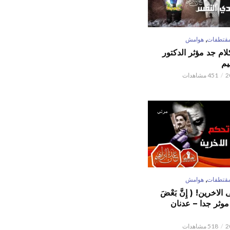
,
قتطفات
هوامش
كلام جد مؤثر الدكتور
يم
451 مشاهدات
مرئي
,
قتطفات
هوامش
لاخرين! ( إِنَّ بَعْضَ
ٌ ) موثر جدا – عدنان
518 مشاهدات