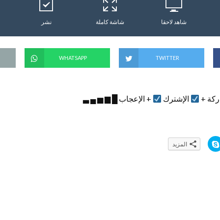
شاهد لاحقا
شاشة كاملة
نشر
WHATSAPP
TWITTER
ركة +
الإشترك
+ الإعجاب █ ▆ ▅ ▄ ▃
ا
المزيد
ن
ق
ر
ل
ل
م
ش
ا
ر
ك
ة
ع
ل