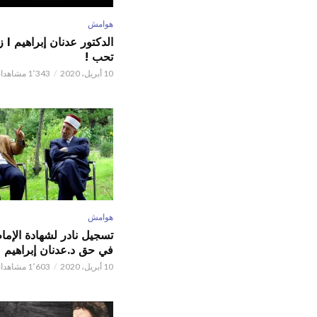
هوامش
الدكت
تحب !
10 أبريل، 2020
1٬343 مشاهدات
هوامش
تسجيل نادر لشهادة الإما
في حق د.عدنان إبراهيم
10 أبريل، 2020
1٬603 مشاهدات