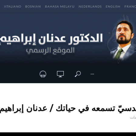
E
IITALIANO
BOSNIAN
BAHASA MELAYU
NEDERLANDS
ENGLISH
FRANC
···
يّ تسمعه في حياتك / عدنان إبراهيم