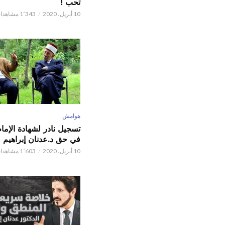
تحب !
10 أبريل، 2020
1٬343 مشاهدات
هوامش
تسجيل نادر لشهادة الإما
في حق د.عدنان إبراهيم
10 أبريل، 2020
1٬603 مشاهدات