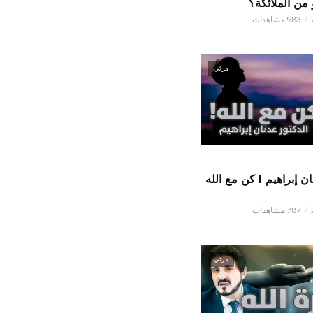
من الملائكة؟
983 مشاهدات
مرئي
الدكتور عدنان إبراهيم l كن مع الله
787 مشاهدات
مرئي