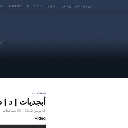
من هو عدنان ابراهيم؟
اتصل بنا
DEUTSCH
ESPAÑOL
AIS
مقتطفات
أبجديات | د | 
13 يوليو، 2012
50 مشاهدات
video