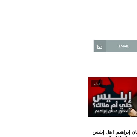
EMAIL
مرئي
الدكتور عدنان إبراهيم l هل إبليس