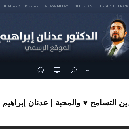
E
IITALIANO
BOSNIAN
BAHASA MELAYU
NEDERLANDS
ENGLISH
FRANC
···
دين التسامح ♥ والمحبة | عدنان إبراهيم