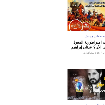
مرئي
,
قتطفات
هوامش
ت امبراطورية المغول
الآن؟ عدنان إبراهيم
516 مشاهدات
مرئي
,