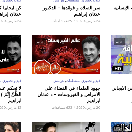
فيديو تحفيزي
مقتطفات
هوامش
فيديو تحفيزي
م
الإنسانية
سر الصلاة و فوائدها – الدكتور
كن ايجابيا 
عدنان إبراهيم
عدنان إبراه
24 مارس، 2020
629 مشاهدات
24 مارس، 2020
مرئي
مرئي
,
,
,
فيديو تحفيزي
مقتطفات
هوامش
فيديو تحفيزي
م
ن الايجابي
جهود العلماء في القضاء على
لا تحكم على ا
الامراض و الفيروسات – د عدنان
الظَّنِّ إِثْم
ابراهيم
ابراهيم
20 مارس، 2020
653 مشاهدات
15 مارس، 2020
مرئي
مرئي