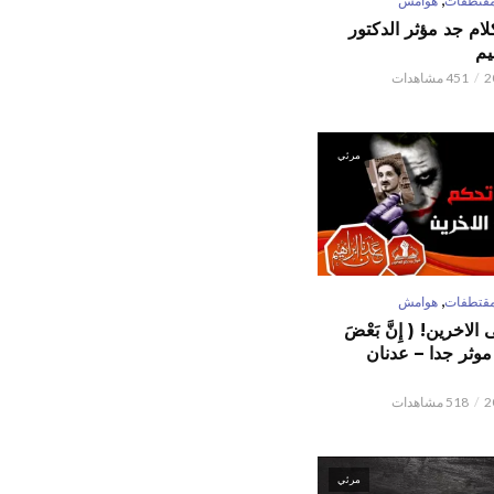
قتطفات
هوامش
كلام جد مؤثر الدكتور
يم
451 مشاهدات
مرئي
,
قتطفات
هوامش
لاخرين! ( إِنَّ بَعْضَ
ٌ ) موثر جدا – عدنان
518 مشاهدات
مرئي