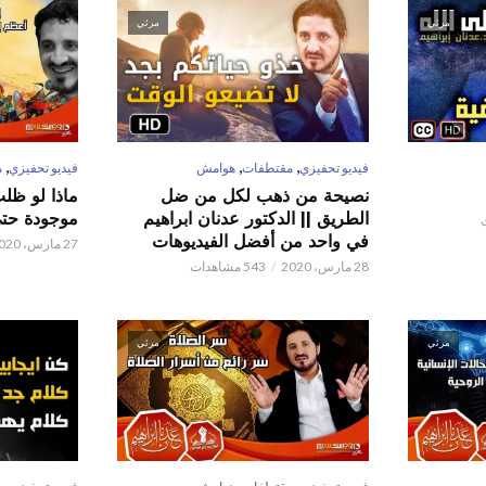
مرئي
مرئي
,
,
,
فيديو تحفيزي
مقتطفات
هوامش
فيديو تحفيزي
م
نصيحة من ذهب لكل من ضل
ماذا لو ظل
الطريق || الدكتور عدنان ابراهيم
موجودة حتى 
في واحد من أفضل الفيديوهات
27 مارس، 2020
28 مارس، 2020
543 مشاهدات
مرئي
مرئي
,
,
,