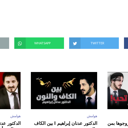
(
ف
ت
ح
ف
ي
ن
ا
ف
ذ
ة
ج
د
WHATSAPP
TWITTER
ي
د
ة
)
مرئي
مرئي
هوامش
هوامش
ور عدنان إبراهيم l زوجوها بمن
الدكتور عدنان إبراهيم l بين الكاف