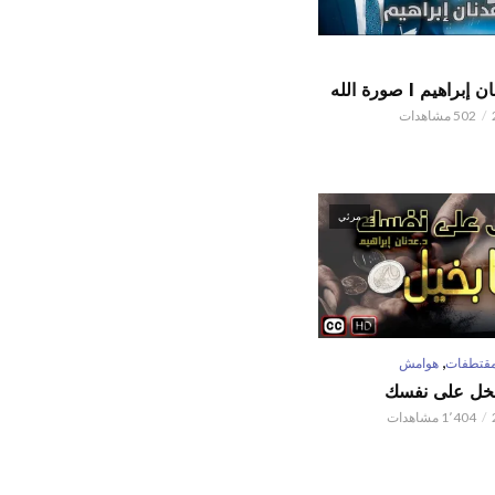
اهيم l صورة الله
502 مشاهدات
مرئي
,
قتطفات
هوامش
تبخل على نفسك
1٬404 مشاهدات