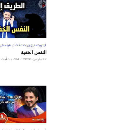
,
,
فيديو تحفيزي
مقتطفات
هوامش
النفس الخفية
29 مارس، 2020
784 مشاهدات
,
,