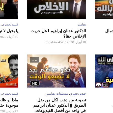
,
هوامش
فيديو تحفيزي
م
 عدنان إبراهيم l جمال
الدكتور عدنان إبراهيم l هل جربت
يا بخيل لا 
الإخلاص حقا؟
10 أبريل، 2020
10 أبريل، 2020
462 مشاهدات
مرئي
مرئي
,
,
,
فيديو تحفيزي
مقتطفات
هوامش
فيديو تحفيزي
م
نصيحة من ذهب لكل من ضل
ماذا لو ظل
الطريق || الدكتور عدنان ابراهيم
موجودة حتى 
في واحد من أفضل الفيديوهات
27 مارس، 2020