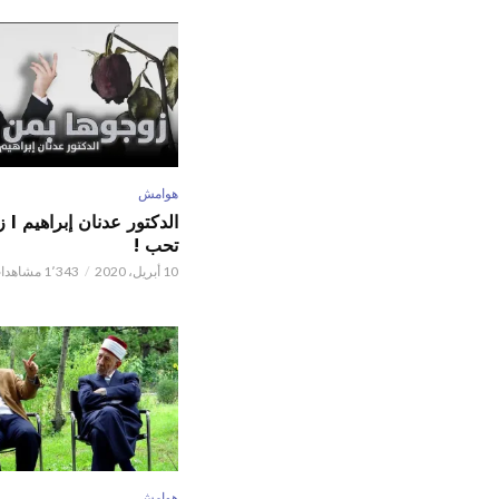
)
هوامش
الدكت
تحب !
10 أبريل، 2020
1٬343 مشاهدات
هوامش