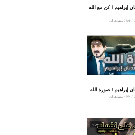
الدكتور عدنان إبراهيم l كن مع الله
784 مشاهدات
مرئي
اهيم l صورة الله
499 مشاهدات
مرئي