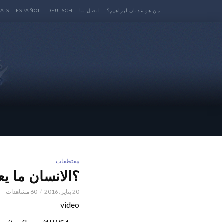
من هو عدنان ابراهيم؟
اتصل بنا
DEUTSCH
ESPAÑOL
AIS
مقتطفات
؟الانسان ما يعتقد –
20 يناير، 2016
60 مشاهدات
video