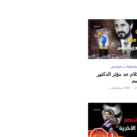
مرئي
,
قتطفات
هوامش
كلام جد مؤثر الدكتور
يم
448 مشاهدات
مرئي