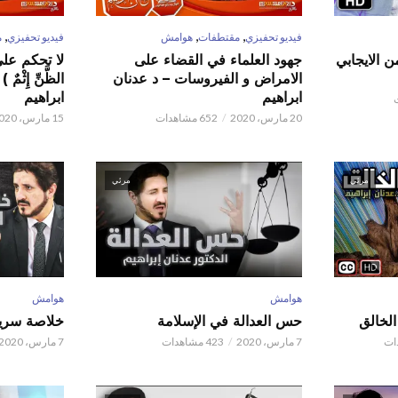
,
,
,
فيديو تحفيزي
مقتطفات
هوامش
فيديو تحفيزي
م
ن الايجابي
جهود العلماء في القضاء على
لا تحكم على ا
الامراض و الفيروسات – د عدنان
الظَّنِّ إِثْم
ابراهيم
ابراهيم
20 مارس، 2020
652 مشاهدات
15 مارس، 2020
مرئي
مرئي
هوامش
هوامش
حس العدالة في الإسلامة
خلاصة سريع
7 مارس، 2020
423 مشاهدات
7 مارس، 2020