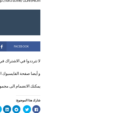
tp://on.fb.me/1LWS4cm
FACEBOOK
لا تترددوا في الاشتراك في
و أيضا صفحة الفايسبوك ال
يمكنك الانضمام الى مجموع
شارك هذا الموضوع:
ا
ا
ا
ا
ن
ض
ن
ض