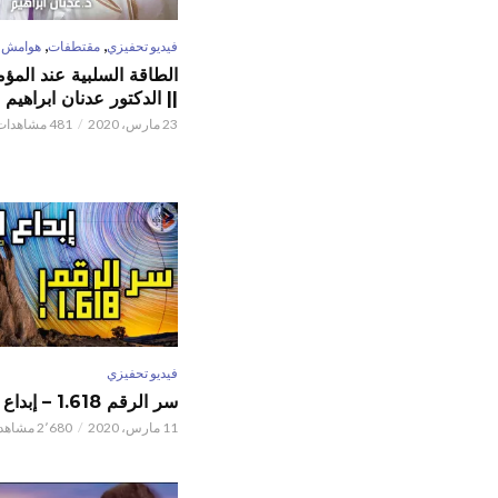
,
,
فيديو تحفيزي
مقتطفات
هوامش
الطاقة السلبية عند المؤم
|| الدكتور عدنان ابراهيم
23 مارس، 2020
481 مشاهدات
فيديو تحفيزي
سر الرقم 1.618 – إبداع الخالق
11 مارس، 2020
2٬680 مشاهدات