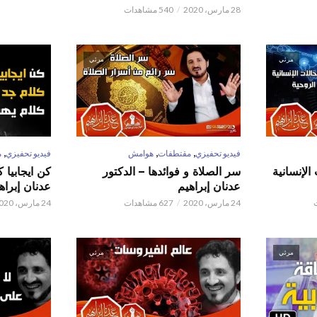
28 مارس، 2020
540 مشاهدات
مرئي
مرئي
,
,
,
فيديو تحفيزي
مقتطفات
هوامش
فيديو تحفيزي
م
الإنسانية
سر الصلاة و فوائدها – الدكتور
كن ايجابيا 
عدنان إبراهيم
عدنان إبراه
24 مارس، 2020
627 مشاهدات
24 مارس، 2020
مرئي
مرئي