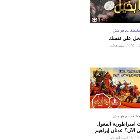
,
قتطفات
هوامش
تبخل على نفسك
1٬402 مشاهدات
مرئي
,
قتطفات
هوامش
ت امبراطورية المغول
الآن؟ عدنان إبراهيم
515 مشاهدات