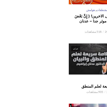
,
قتطفات
هوامش
لاخرين! ( إِنَّ بَعْضَ
ٌ ) موثر جدا – عدنان
518 مشاهدات
مرئي
ة لعلم المنطق
905 مشاهدات