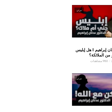
مرئي
الدكتور عدنان إبراهيم l هل إبليس
من الملائكة؟
980 مشاهدات
مرئي