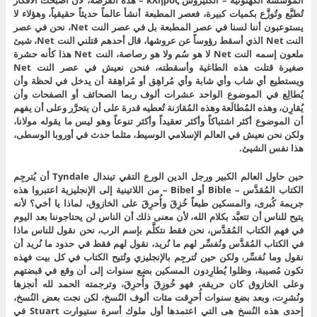
تُطبَّع وتُوزَّع بكميات كبيرة، فعصر المطبعة أنشأ عالماً حديثاً حقيقياً، وهؤلاء لا
يستوعبون أننا لسنا في عصر المطبعة بل في عصر النت Net، نحن في عصر
النت Net الذي أسقط رؤوساً عن عروشها، قال أحدهم قتلني النت Net، شيئ
ملعون إسمه النت Net لا هو سُم ولا هو رصاصة، النت Net هذا كأنه حشرة
صغيرة قتلت هذه الطاغية وأسقطته، فنحن نعيش في عصر النت Net
ويستطيع أي شاب وأي شابة وأي مُراهِق أو مُراهِقة أن يدخل في لحظة وأن
يُطالِع في الموضوع الواحد عشرات ألوف ربما الصحائف أو الصفحات وأن
يُقارِن، وهذه المُطالَعة وهذه المُقارَنة تُعطيه قدرة على أن يتحرَّر وعلى أن يفهم
أن الموضوع أكثر اشتباكاً وأكثر تعقيداً وأكثر تنوعاً وهو ليس ما يقوله مولانا،
ولكن نحن نعيش في العالم الإسلامي الوسيط، مثلما حدث في أوروبا الوسطى،
هذا نفس الشيئ.
حين حاول العالم الكبير ورجل الدين الورع التقي تيندال Tyndale أن يُترجِم
الكتاب المُقدَّس – Bible أو Bibel – من اللاتينية إلى الإنجليزية اعتبروا هذه
جريمة كُبرى، والمسكين طبعاً خُزِقَ وأُحرِقَ على الخازوق، لماذا يا أخي؟ لأنه
يتيح للناس أن تتعبَّد بكلام الله، لأن معنى ذلك أن الناس لن يحتاجوننا بعد اليوم
في فهم الكتاب المُقدَّس، نحن فقط نتكلَّم بإسم الرب، نحن نقول للناس ماذا
في الكتاب المُقدَّس ونُفسِّر لهم ما نُريد، نقول لهم فقط في حدود ما نُريد أن
نقول وما نُفسِّر، ولكن حين تُترجِم بالإنجليزي وتُتيح الكتاب في كل بيت فهذه
تكون مُصيبة، وظلوا يُطارِدون المسكين بضع سنوات إلى أن وقع في قبضتهم
وعلى الخازوق كان حريقه، فهو خُوزِقَ وأُحرِقَ، وترجمته الحمد لله أنجزها
ونُشرِت، وبعد بضع سنوات أُحرِقت مئات ألوف النُسخ، لكن نجت بعض النُسخ،
إحدى هذه النُسخ هى التي اعتمدها أول ملوك أسرة ستيوارت Stuart في