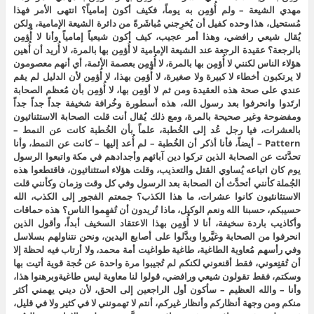
مهدي الشيعة – ولم أُؤمِن به يوماً، فكيف أكون إمامياً؟ انتهى الأمر فهذا
مُستحيل، هذا وحده كفيل أن يُخرِجني مُباشَرةً من دائرة الشيعة الإمامية، ولكن
يُقال شيعي رافضي، وهذا أمر عجيب، كيف أكون شيعياً إمامياً وأنا لا أُؤمِن
بالرجعة؟ عقيدة الرجعة عند الشيعة الإمامية لا أُؤمِن بها بالمرة، لا أُريد أن أُهين
هؤلاء الناس لكنني لا أُؤمِن بها بالمرة، لا أُؤمِن بعصمة الأئمة، أي أنهم معصومون
لا يرتكبون أخطاء لا كبيرة ولا صغيرة، لا أُؤمِن بهذا، لا أُؤمِن لأن الدليل لم يقم
عندي على صحة هذه العقيدة ومن ثم لا أؤمِن بها، لا أُؤمِن بأن مُعظم الصحابة
ارتَدوا وانحرفوا بعد رسول الله، هذه أسطورة وخُرافة شخيفة جداً جداً جداً
ومفضوحة وغير صحيحة بالمرة، ومع ذلك يُقال أنت قلت الصحابة الاستثنائيون
بالعشرات، فيا رجل عُد إلى الخُطبة، علماً بأن الخُطبة كانت عن النمط –
Pattern – أيضاً، فأنا أذكر أن الخُطبة – لم أُعد إليها – كانت عن النمط، وأنا
تحدَّثت عن الصحابة الذين تركوا دين آبائهم وأجدادهم في مكة واتبعوا الرسول
يوم كان اتباعه يُساوي القتل والتعذيب، وقلت هؤلاء استثنائيون، فاقتطعوا هذه
الجُملة كأنني أتحدَّث أن الصحابة بعد الرسول وفي كل وقت وزمان وكأنني قلت
الاستثانئيون كانوا عشرات، ما هذا الكذب؟ جمعتم الفجور إلى الكذب، الله
حسيبكم، حسبنا الله ونعم الوكيل، ماذا تُريدون أن تُفهِموا الناس؟ هذه حماقات
وأكاذيب باردة سخيفة، أنا لا أُؤمِن بهذا الاعتقاد السخيف أبداً، وأقول الذين
انحرفوا من الصحابة وغيَّروا وبدَّلوا على أصابع اليدين، ونحن نتناولهم بسلاسل
وفي رأسهم مُعاوية الطاغية، طاغية طواغيت أمة محمد، ولا أرتاب فيه لحظة إلا
أن تُقنِعوني، فقط أقنعوني لكنكم لم تُجيبوا مرة واحدة عن حُجة قوية أتيت بها
وسكتم، فقط تقولون شيعي ورافضي، قولوا لنا معاوية ليس طاغيةوبرهنوا هذا،
وأنا – والله العظيم – سأكون أول الراجعين إلى الحق، لأن ديني يهمني أكثر
منكم ومن وجهة أنظاركم وأنظار غيركم، أنتم لا تهمونني لا في كثير ولا في قليل،