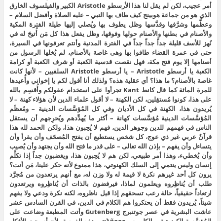
أمر عجيب، لكن لم يقل لنا هذا الأرسطو Aristotle الكبير والفيلسوف الخارق
الذي هو من جماعة هوبينج كيف طاف بها النبي – عليه الصلاة وأفضل السلام –
وعظَّمها وشرَّفها وقدَّسها وظل يطوف بها ويُصلي إليها طيلة الفترة المكية
والأصنام في بطنها والأصنام حولها وفوقها، وظل يفعل هذا كل مَن أُتيحَ له في
نُهز للأسف قليلة جداً جداً جداً في الفترة المدنية وأنتم تعرفونها في السيرة،
حتى في عمرة القضاء طافوا بها وهى غاصة بالأصنام، لم يُخلها الرسول من
أصنامها إلا يوم فتح مكة، فهل نقصت قدسية الكعبة أو شرف الكعبة أو كرامة
الكعبة يا أرسطو Aristotle – يا أرسطو Aristotle السلفيين – لأنها كانت
غاصة بالأصنام؟ ما هذا؟ أي عقلية هذه؟ ولذلك أنا أقول لكم يا إخواني وأُعيدها
للمرة المائة كما قال كانط Kant تجرأوا على استخدام عقولكم وأُقسِم بالله
على هذا، كونوا مُستقِلين، لكن الكهنة – لا أقول علماء الدين لأن هؤلاء كهنة – لا
يُريدون هذا، الكهنة في كل الأديان وفي كل المُؤسَّسات الدينية – ومُعظَم
المُؤسَّسات الدينية مُؤسَّسات كهانة – أكثر ما يُهدِّدهم ويُحرِجهم أن يستقل
الناس في فهمهم للدين وجوهر الدين، فهم لا يُحِبون هذا، ولكن الحمد لله هذا
قرآنٌ عربي غير ذي عوج، كل شخص يستطيع أن يفتح المُصحَف وأن يقرأ وأن
يتساءل وأن يفهم – بإذن الله تعالى – على قدر ما فتح الله وأن يجتهد وأن يُصيب
وأن يُخطيء، وهذا أمر طبيعي، لكن هم لا يُحِبون هذا، ويغضبون جداً إذا تكلَّم
إنسان وليس ينتمي إلى السلك الكهنوتي، هذا ممنوع لأنه حكر علينا، مَن أنت؟
يرون كل أحد غيرهم نكرة لا قيمة له ولا وزن له، مع أنهم يرتعدون من مُجرَّد
طلب أن يُناظِروه ويعلمون لماذا، فيرفضون بالذات أن يُناظِروه ويرتعدون
ارتعاداً حقيقياً، حالة رعب تسحقهم إذا قيل ناظروه، لكنه نكرة ودعي ولا يفهم
شيئاً، يُريدون فقط أن يحتكروا هم الكلام في الدين، في القرن السادس عشر
عاشت البشرية في عصر جوتنبرج Gutenberg وأتت المطبعة وضاعت على
المُؤسَّسة الكهنوتية – الكليروس κλῆρος – هذه الفرصة، لأن أصبحت الأفكار