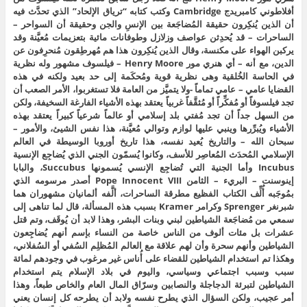
أفلاطوني كامبريدج Cambridge وكتب كتابه “ترياق الإلحاد” الذي تحدَّث فيه
أن الذين يُنكِرون حقيقة المُضاجَعة بين الإنسِ والجن وحقيقة أن السواحر –
الساحرات – قد يُحدِثن عواصف وزلازل وطوفانات مائية بتعزيمات مُعيَّنة وقد
يركبن الهواء على مكنسة، وقال الذين يُنكِرون هذا هم مُهرطِقون مُنحرِفون عن
الدين، مع أنه – أي هنري مور Henry Moore – فيلسوف مشهور وله نظرية
في الحاسة الخُلقية وهى نظرية قوية ومُحكَمة إلى حد بعيد ولكنه في هذه
القضايا عامي – عامي تماماً -ولا يتميَّز من العامة فلا تستغربوا، الأمر الصعب أن
تجد فيلسوفاً أو مُفكِّراً أو مُثقَّفاً غربياً يعتقد بهذه الأشياء الفارغة السخيفة، ولكن
من السهل جداً أن تجد مُفتي بلد إسلامي أو عالماً شرعياً كبيراً يعتقد بهذه
الأشياء ويُبرِّرها وينبي عليها لوازم وتوالي مُعيَّنة، هذا نفس الشيئ، والأمور –
سبحان الله – والتاريخ يُعيد نفسه، هذا تاريخ أوروبا الوسيطة في العالم
الإسلامي المُحدَث المُعاصِر للأسف، وكانوا يُسمّون الجني الذي يُضاجِع الإنسية
Incubus وأما الجنية التي تُضاجِع الإنسي يُسمونها Succubus، والبابا
إينوسنت – البريء – الثامن Pope Innocent VIII أصدر مرسومه الذي
بمُوجَبه أُلِّف الكتاب الفظيع مطرقة الساحرات، ألَّفه ألمانيان مشهوران هما
شبرنغر Sprenger وكرامر Kramer بسبب هذه المسألة، قال لما تناهى إلى
سمعي من مُضاجَعة الشياطين لبني وبنات البشر، وهذا لابد أن يُوقَف، وتم قتل
عشرات بل مئات ألوف من الناس خاصة من النساء بإسم أنهم يُضاجِعون
الشياطين وأنهم سحرة وأن لهم علاقة مع العالم المُظلِم السُفي أو السُفلاني،
وهكذا تم استخدام الشياطين للقضاء على أُناس غير مرغوب في وجودهم لمائة
سبب وسبب اجتماعي وسياسي، واليوم في بلاد الإسلام يتم استخدام
الشياطين لتبرئة الدجاجلة والنصابين وسرّاق المال العام والخاص طبعاً، وهذا
أمر عجيب، ولكن السؤال الذي يطرح نفسه ولابد أن يطرحه كل إنسان يعني