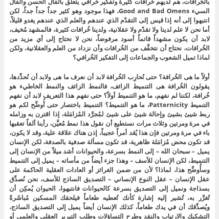
بالخُرافات، هم لديهم خُرافات كثيرة وتفكير خُرافي يتعلَّق بالفأل الحسن والفأل
السيء Good and Bad Omens، فهذا موجود وهو كثير جداً جداً جداً، لكن
انتبهوا إلى أنه إذا قيس إلى التقدّم الذي عندهم والعلم الذي عندهم يغدو قليلاً،
أما نحن لا علم لدينا ولا تقدّم ولا عقلانية، ولدينا خُرافات كثيرة، فالمشهد مُخيف،
لابد أن يكون مشهداً قاتماً أسود مرفوضاً، نحن لا نحتاج إلى أي مزيد من
الخُرافات، نحتاج أن نتخفَّف من الخُرافات وأن نزداد من العلم والعقلانية، ولكن
لماذا تميل الشعوب والجماعات إلى التفكير الخُرافي؟
أولاً ما هى الخُرافة؟ حتى نُحارِب الخُرافة لابد أن نعرف ما هى ولابد أن نُحدِّدها،
يقولون الخُرافة هى التنميط الزائف، فالنمط الزائف والنمط الخاطيء هو
خُرافة، لكننا لم نفهم، ما هو التنميط أولاً؟ حتى نفهم هذا التعريف لابد أن نفهم
التنميط Patternicity، ما هو التنميط؟ التنميط باختصار حتى أُوضِّح لكم هو
ربط شيئ بشيئ وإحالة شيئ على شيئ لمُجرَّد المُزامَلة، إذا اقترن به وزامله
في مرة ومرتين وثلاث مرات نستطيع أن نقول هذا نمط مُعيَّن، رأينا ألفاً تعقبها
باء في مرة ومرتين فإن هذا يُعَد أمراً عجيباً، إذن هناك علاقة علية، وقد لا يكون،
قد تكون محض مُزامَلة ظاهرية، قد تكون مسألة صدفية بالصدفة، لكن الإنسان
يميل – سبحان الله – إلى النمط بسرعة، والحيوانات أشد ميلاً من الإنسان إلى
التنميط، لكن الإنسان للأسف – وهذا جزء أيضاً من مأساته – يميل إلى التنميط
وسأُوضِّح هذا، لماذا؟ لأن من ضمن الغرائز أو العادات العقلية الحاكمة على
عقل الإنسان – عقل النوع الإنساني – التصديق الساذج للأسف، نحن نُصدِّق
بسذاجة ونميل إلى التصديق بسرعة كالحيوانات فانتبهوا، الحيوان يُمكِن أن
تُغرِّر به، تُشير إليه إشارة كأنك تُعطيه طعاماً فيلحقك المسكين مُباشَرةً
ويُصدِّقك أن في يدك طعاماً، كذلك الإنسان أيضاً يميل إلى التصديق الساذج،
التشكيك والارتياب والنقد وطرح التساؤلات وطلب التبرير العقلي والعلمي أو