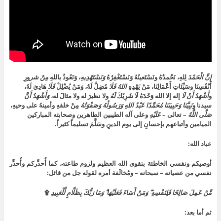
إِنَّ
الْحَمْدَ
لِلهِ، نَحْمدُهُ ونَسْتَعينُهُ وَنَسْتَغْفِرُهُ
وَنَسْتَهْدِيهِ
، وَنَعُوذُ باللهِ
مِنْ شر
ورِ
أَنْفُسِنَا وسَيِّئَاتِ أَعْمَالِنَا، مَنْ يَهْدِهِ
اللهُ
فَلَا
مُضِلَّ لَهُ، وَمَنْ يُضْلِلْ
فَلَا
هَادِيَ لَهُ،
و
أَشْهَدُ أَنْ لَا
إله إلا الله وَحْدَهُ لَا شَرِيْكَ
لَهُ
ولا نظيرَ له ولا مثالَ له،
وَأَشْهَدُ أَنَّ
سيدنا و
نَبِيَّنَا
وَحَبِيبَنَا مُحَمَّدًا عَبْدُ اللهِ وَرَسُولُهُ وَصَفْوَتُهُ
مِنْ خلقهِ وأمينهُ على وحيهِ،
صَلَّى اللَّهُ
– تعالى –
عَلَيْهِ
وعلى آله الطيبين الطاهرين وصحابته المباركين
الميامين وأتباعهم بإحسانٍ إلى يوم الدينِ وسَلَّمَ تسليماً كثيراً.
عباد الله:
أوصيكم ونفسي الخاطئة بتقوى الله العظيم ولزوم طاعته، كما أُحذِّركم وأُحذِّر
نفسي من عصيانه – سبحانه – ومُخالَفة أمره لقوله جل من قائل:
مَّنْ عَمِلَ صَالِحًا فَلِنَفْسِهِ ۖ وَمَنْ أَسَاءَ فَعَلَيْهَا ۗ وَمَا رَبُّكَ بِظَلَّامٍ لِّلْعَبِيدِ
۩
ثم أما بعد: