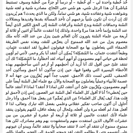
خُذ خُطبة واحدة لي – أي خُطبة – أو درساً أو جزءً من خُطبة وسوف تستنبط
مُباشَرةً أن هذا الرجل سُني، هو سُني حتى النُخاع، مصادره سُنية و لغته سُنية
وشواهده سُنية وعقائده سُنية، هو سُني تماماً، ولكن ما الذي يحدث؟ هم يُريدون
لك إن أردت أن تكون سُنياً بزعمهم أن تأخذ المسألة بقدها وقديدها وبضلالات
السُنة وحماقات السُنة وبدع السُنة وخُرافات السُنة إلى الحق الكثير الذي أيضاً
عند السُنة وإنما تأخذ هذا مرةً واحدة، ولذلك إذا انتقدت عالماً أو اثنين أو ثلاثة أو
أربعة من علماء السُنة يثورون كأن العالم شيئ ينزل من عند الله، كأنه ملك
معصوم ينزل من عند الله فممنوع أن يتعرَّض للنقد، وهذه نفس الطريقة
الحمقاء التي يتعاطون بها مع الصحابة فيقولون انظروا لقد انتقدت عثمان،
وطبعاً انتقدت عثمان، ما المُشكِلة؟ يُمكِن أن أنتقد أبا بكر وعمر، لأنني لم أُؤمِن
لحظة في حياتي أنهم معصومون أو أنهم أنبياء، لقد أخطأوا، ما المُشكِلة؟ لك أن
تنتقد علىّ حين أقول لك أنا أُريد أن أُحطِمهم أو أزعم أنني سأُحطِمهم بهذه
الأخطاء اليسيرة التي وقعوا فيها، حين إذن سأكون أنا أحمق وسأكون أحد
الحمقى، لكنني لست ذلك الأحمق، عجيب جداً أنهم يُقرِّرون من جهة أنه لا
عصمة للأنبياء وعملياً يتعاملون مع الصحابة والآن مع علماء أهل السُنة أيضاً على
أنهم معصومون، ويُثرِّبون علىّ أنن أنتقد، لكن لماذا لا أنتقد؟ لماذا لا أنتقد عالماً
حين يُخطيء؟ أنا لا أقول كل العلماء أهل السُنة عبر العصور، إنني إذن لأحمق لو
قلت هذا، كيف يُقال كل العلماء؟ مَن الذي يُعمِّم؟ مَن يفعل هذا أحمق، وأنا رجل
أُحاوِل أن أكون صاحب تفكير عقلاني وعلمي بفضل الله تبارك وتعالى، لذا لا
أفعل هذا، لم أفعله مرة ولن أفعله، ومُحال أن يفعله عاقل، لكنهم يقولون ينتقد
علماء لأنك انتقدت عالمين أو ثلاثة أو أربعة أو عشرة أو عشرين من بين
عشرات الألوف الذين استفدت منهم واستشهدت بهم وهم مصادرك، لكن هذا
ممنوع، ممنوع أن تنتقد أي أحد، لا تنتقد صحابياً ولا تنتقد عالماً، ويبدو أن عيونهم
على أنفسهم حتى لا يطالهم النقد، لقد جمعتم الحمق إلى الفجور والعياذ بالله،