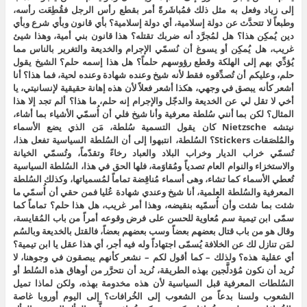
إلى زياد وفعل به مثل ذلك فمُباشَرةً أمر بقطع رأس الرجل فقُطِعَت رأسه،
وطبعاً لا تتحدَّث عن دولة إسلامية، أي دولة إسلامية؟ بأي قانون وبأي شرع وبأي
دين يُمكِن هذا؟ هل لمُجرَّد أنه ضربك تقتله؟ هذا قانون بني أمية، وهذا شيئ
غريب، هل يُمكِن أو يسوغ أن نُسمّي الإجرام والخديعة والتغرير بالناس مما
يُؤدِّي بهم إلى الهلكة وقطع رؤوسهم حلماً؟ هل هذا إسمه حلم؟ الشيخ يقول
حلم، وعليكم أن تُصدِّقوه فقط لأنه شيخ وعنده شهادة وعنده لحية، فما هذا؟ أنا
أشعر كأنه يبصق في وجهي، هكذا أشعر فعلاً لأن هذه إهانة حقيقية لإنسانيتي، يا
أخي لا تقل لي عن الخديعة والدجّل والإجرام إنه حلم، ما هذا؟ ألم تجد إلا هذا
المثال؟ لكن بما أنني سُلطة معرفية وأنا شيخ فلي أن أُسمّي الأشياء بما أشاء،
نيتشه Nietzsche كان يقول التسمية سُلطة، مَن الذي يضع الأسماء
والمُلصَقات Stickers؟ السُلطة، انتبهوا إلى أن السُلطة السياسية تفعل هذا،
تُسمّي خراب الديار وخراب البلاد والعباد رخاءً وتقدّماً، وتُسمّي الخيانة
والاستخزاء والنوام العام تصدياً ومُقاوَمة، فلها الحق في هذا، السُلطة السياسية
تُعطي الأسماء كما تشاء، وهى أسماء مُناقِضة تماماً لمُسمياتها، وكذلك السُلطة
المعرفية والسُلطة العلمية، أنا شيخ وعندي شهادة عُليا فمن حقي أن أُسمّي ما
شئت بما شئت وأن أُسمّيه بنقيضه، وهذا أمر غريب، هل هذا حلم؟ تماماً كما
سمّى ابن تيمية سم مُعاوية للحسن على فرض وقوعه أمراً من باب المُقايسة،
وقال هو من باب قتال بعضهم بعضاً وسب بعضهم بعضاً، فالقتل بالخديعة وبالسُم
لمَن تنازل لك عن الخلافة يُسمّى اجتهاداً وله فيه أجر، أي هذا عقل يا ابن تيمية؟
أي عقلية هذه؟ ولذلك – كما أقول لكم – نشعر كأنهم يبصقون في وجوهنا، لا
نُريد أن نكون مُؤدلَّجين بهذه الطريقة، نُريد أن نتحرَّر من أوهاق هذه السُلط أو
السُلطات المعرفية قبل السياسية لأن هذه مخدومة بهذه، ولكن لماذا تميل
الشعوب ولسنا بدعاً من الشعوب إلى الخُرافات؟ إلى اليوم أوروبا غاصة