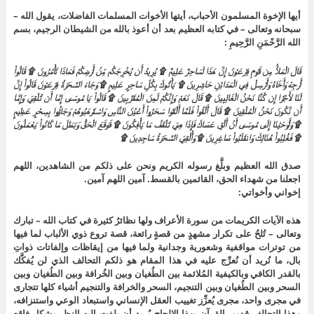
أيها الإخوة المسلمون الأحباب، أيتها الأخوات المسلمات الفاضلات، يقول الله –
سبحانه وتعالى – في كتابه العظيم بعد أن أعوذ بالله من الشيطان الرجيم، بسم
الله الرَّحْمَنِ الرَّحِيمِ :
قَالَ الْمَلأُ مِن قَوْمِ فِرْعَوْنَ إِنَّ هَذَا لَسَاحِرٌ عَلِيمٌ ۩ يُرِيدُ أَن يُخْرِجَكُم مِّنْ أَرْضِكُمْ فَمَاذَا تَأْمُرُونَ ۩ قَالُواْ
أَرْجِهْ وَأَخَاهُ وَأَرْسِلْ فِي الْمَدَائِنِ حَاشِرِينَ ۩ يَأْتُوكَ بِكُلِّ سَاحِرٍ عَلِيمٍ ۩ وَجَاءَ السَّحَرَةُ فِرْعَوْنَ قَالُواْ إِنَّ
لَنَا لأَجْرًا إِن كُنَّا نَحْنُ الْغَالِبِينَ ۩ قَالَ نَعَمْ وَإِنَّكُمْ لَمِنَ الْمُقَرَّبِينَ ۩ قَالُواْ يَا مُوسَى إِمَّا أَن تُلْقِيَ وَإِمَّا
أَن نَّكُونَ نَحْنُ الْمُلْقِينَ ۩ قَالَ أَلْقُواْ فَلَمَّا أَلْقَوْا سَحَرُواْ أَعْيُنَ النَّاسِ وَاسْتَرْهَبُوهُمْ وَجَاؤُوا بِسِحْرٍ عَظِيمٍ
۩ وَأَوْحَيْنَا إِلَى مُوسَى أَنْ أَلْقِ عَصَاكَ فَإِذَا هِيَ تَلْقَفُ مَا يَأْفِكُونَ ۩ فَوَقَعَ الْحَقُّ وَبَطَلَ مَا كَانُواْ يَعْمَلُونَ
۩ فَغُلِبُواْ هُنَالِكَ وَانقَلَبُواْ صَاغِرِينَ ۩ وَأُلْقِيَ السَّحَرَةُ سَاجِدِينَ ۩
صدق الله العظيم وبلَّغ رسوله الكريم ونحن على ذلكم من الشاهدين، اللهم
اجعلنا من شهداء الحق، القائمين بالقسط. آمين اللهم آمين.
إخواني وأخواتي:
هذه الآيات الكريمات من سورة الأعراف ولها نظائرُ كثيرة في كتاب الله – تبارك
وتعالى – تُلحُ على تكرار مشهدٍ من قصةٍ رائعة، قصة تروع ذوي الألباب لما فيها
من توترات مواقفية وشعورية وجدانية ولما فيها من إيقاظات وإلفاتات ذواتِ
بال، ما نُريد أن نُعرِّج عليه في هذا المقام هو ذلكم التحالف الذي لن يُفكَّك
بالقدر الكافي وبالكيفية المُلائمة بين الطُغيان وبين الخُرافة وبين الطُغيان وبين
السحر وبين الطُغيان وبين التنجيم، السحر والخرافة والتنجيم أشياء كلها تتجارى
في مجرى واحد، مجرى يُعزِّز تغييب العقل الإنساني واستبعاد الوعي واستنزافه،
وهذا التحالف قديم، القرآن بهذا الإلحاح يُريد أن يلفت إليه النظر بشكلٍ فاقع