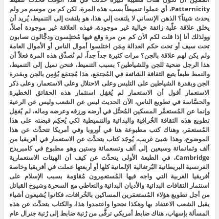
Patternicity، أي عملوا تنميطاً بسب هذه المرة، لكن كم من موسم مر ولم
يحدث شيئاً؟ الذهن الإنساني لا يلتفت إلي هذا، هو يلتفت إلى التنميط، يُريد أن
يخلق علاقة علّية زائفة خيالية غير موجودة، فهذه العلاقة غير موجودة أصلاً،
وولذلك أنا إذا قلت لكم الآن كم من مرة وقع فيها مُختلِسون ودجَّالون نصابون
تحت سيف أو تحت حكم العدالة مِمَن اختلسوا أموال الناس أو الأموال العامة
ولم يكن لهم علاقة بالجن؟ مرات كثيرة جداً جداً، لم نُصدِّق هذه المرة فعلاً أن
هذا الرجل ضحية للجن وللشياطين؟ بسبب التنميط، فنحن نميل إلى التنميط،
والنمط طبعاً يتبع الثقافة الشائعة في المُجتمَع، هذا مُجتمَع يُؤمِن بالجن وبقدرة
الجن وبقدرة الشياطين على التلبس وعلى الاحتلال وعلى الاستعمار، وعلى ذكر
الاستعمار أقول أن الاستعمار لم يُغفِل استثمار هذه الحقائق الخطيرة
والحسَّاسة في تطويع الناس، الآن الحديث ليس عن الشعب وليس عن الرعية
وإنما عن المُستعمَّر المسكين المُحتَّل في أرضه ورزقه وعرضه وماله، لم يُغفِل
تطويع هذه الثقافة الخُرافية والبدائية والتنميطية لكي يُحكِم قبضته على هذا
المُستعمَر، وهناك كتب مطبوعة هنا في أوروبا وفي أمريكا تتحدَّث عن هذا
الموضوع، وهذا شيئ غريب، يُوجَد كتاب يتحدَّث عن الاستعمار في أفريقيا من
ألف وثمانمائة وسبعين إلى ألف وتسعمائة وستين وهو مطبوع في كامبريدج
Cambridge، في الطبعة الأولى يتحدَّث عن كيف أن الهيئات الاستعمارية
الفرنسية البريطانية البُرتغالية الإلمانية كلها أو أربعتها عملت في أفريقيا وخاصة
أفريقيا الغربية التي واجه فيها المُستعمِرون مُقاوَمة بسبب الإسلام على
استثمار الثقافات البدائية والأديان البدائية والتعاطي مع السحرة وشيوخ القبائل
من أجل تطويع هؤلاء المُستعمَرين المساكين بالخُرافات، فكانوا يُشيعون أشياء
يقبل الشعب الاعتقاد بها وهكذا نجحوا واعتمدوا هذا، والكتاب يتحدَّث عن هذه
المسألة بإسهاب، هناك ضابط أمريكي ترقَّى من رُتبة ضابط إلى رُتبة جنرال عام