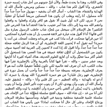
وفي الكتاب، وهذا ما يحدث طبعاً، والآن جُنَّ جنونهم من أجل شاب إسمه حمزة
كاشغري، وأنا أقول لكم هذا شاب – والله – مسكين ومريض، فأسأل الله له
الهداية والشفاء، هذا الشاب – أسأل الله أن يشفيه – مهزول جداً جداً جداً جداً
كأنه مسلول، أنا رأيته ويغلب أن يكون هذا المسكين مريضاً عُصابياً أو عقلياً،
نحن لا ندري، لكن لابد أول شيئ ألا نقول هو كافر ومُرتَد وافعلوا به وافعلوا
وانتقم الله منه وما إلى ذلك، هذا أمر عجيب، ما هذا الحقد؟ما هذا الحرص على
التكفير؟ هل الإسلام الآن سيختل من مُجرَّد شاب خاطب الرسول بعبارة مثل
التي قالها؟ أنا لا أقول هذه عبارة غير لائقة فحسب بل أن هذه العبارة أضحكتني،
أنا حين قرأتها ضحكت، قرأت ماذا كتب في تغريداته وجعلت أضحك، مَن أنت يا
حمزة؟ أمه تقول أنه لا يُحسِن اللغة الإنجليزية، أي أن هذا الرجل ثقافته ضحلة
جداً جداً جداً جداً، وأنا اقول لك إذا كنت لا تُحسِن إلى العربية لغة أجنبية سوف
يكون من المُستحيل أن تُكوِّن ثقافة عميقة في هذا العصر، هذا مُستحيل لأن
العلم أكثر مما تتخيَّل ولابد أن تُتابِع العلوم الحديثة، هناك أشياء كثيرة أنا أُتابِعها
وبعد عشر سنين – والله – تقرأ فيها كتاباً بالعربية والآن بالإنجليزية تقرأ فيها
مئات الكتب، لابد أن تعرف لغة عالمية لكي تكون مُثقَّفاً حقيقياً، قالت أمه هو لا
يعرف الإنجليزية، معرفته بسيطة جداً جداً جداً جداً وأحب أن يعمل دورة في
الإنجليزية، فهو رجل غلبان؟ مَن هو حمزة كاشغري؟ الله يهديك يا حمزة، أنا
أدعو له بالهداية – والله العظيم – من كل قلبي وأنا – والله – مُشفِق عليه،
وأسأل الله أن يتوب وأن يهتدي، لكن لا أن يتوب تحت تأثير القتل وإنما أن يتوب
بالنقاش، يا ليت يُمكِن أن ألتقي بأخي حمزة وأن أُناقِشه، يا ليت والله العظيم،
لكن أنا من غد – إن شاء الله – سوف أفتتح سلسلة مُطوَّلة جداً عن الإلحاد، هى
سلسلة علمية فلسفية منطقية ودينية في النهاية، وسأُسميها مطرقة البرهان
وزجاج الإلحاد، وعلى كل حال أنا ضحكت، لماذا؟ حين يأتيني هذا الشاب ابن
الثانية والعشرين ربيعاً – عمره ثنتان وعشرون سنة فقط – ويقول هذا أضحك،