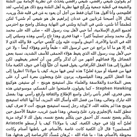
ثم يقولون شيعي رافضي، شيعي رافضي يتحدَّث عن نظرية الإمامة بين السُنة
والشيعة في خُطبة جمعية ويُرجِّح فيها نظرية أهل السُنة ومع ذلك هو إمامي، لقد
افتُضِحتم، وأنا أقول هذا كبيان فقط من أجل أن يعود به مَن في قلبه شكٌ وريب،
يُقال الآن أصبحنا مُرتابين في عدنان إبراهيم هل هو شيعي أم سُني؟ لتكن
مُطمئناً أنا سُني، سُني في البداية وسُني في النهاية وبشكل واضح مع احترمي
لجميع الفرق الإسلامية، أما حبي لأهل بيت رسول الله – صلى الله على محمد
وآل محمد وسلم تسليماً كثيراً – فهذا فخري وهذا تاج رأسي وهذه وسيلتي إلى
الله في الدنيا والآخرة، أعيش وأموت عليه وإن كلَّفني حياتي، فلا والله الذي لا
إله إلا هو ما أنا براجع عن حبي لرسول الله – طبعاً وأنتم وهؤلاء أيضاً – ولا عن
حبي لأهل بيت رسول الله الذي يغيظ هؤلاء الحمقى للأسف الشديد، نسبة بعض
الفضائل وإلا فضائلهم أشهر من أن تُذكَر وأكثر مِن أن تُحصَر يغيظهم، لكن
انظروا إلى هذا العقل الخُرافاتي، يقول قضية أن عليّاً وُلِداً في جوف الكعبة ماذا
فيها من فضيلة أو ميزة لعليّ؟ هذه ليس فيها مزية، كيف يا مولانا؟ انظروا إلى
هذا العقل الكبير وهذا الفيلسوف، يردون علىّ ويجعلون معرة أنني أرد على
بعض الملاحدة والفلاسفة والعلماء مثل استيفنج هوبنج – أي ستيفن هوكينغ
Stephen Hawking – كما يقولون، فاستحوا على أنفسكم، موسوعيتي هذه
بعض فخري، أفخر بأنني راجل واسع الإطلاع والثقافة وأرفع رأسي بهذا بفضل
الله تبارك وتعالى، وهذا من فضل الله وأسأل الله المزيد، أما أيها التائه استيفنج
هوبنج هذا لم يخلقه الله، لا يُوجَد رجل إسمه استيفنج هوبنج، أنت لا تعرف كيف
تنطق كلمة بالإنجليزي وترد علىّ وتسخر، وهذا شيئ غريب، حقيقةً الأحمق حين
يتكلَم يفضح نفسه، كل أحمق حين يتكلَّم يفضح نفسه، يقول لك لا تُوجَد مزية
لعليّ أنه وُلِدَ في جوف الكعبة، كيف يا مولانا؟ كيف يا أرسطو Aristotle
المسلمين؟ قال لأن الكعبة كانت غاصة بالأصنام، في باطنها أصنام وكانت
محوطة بالأصنام، هذا – ما شاء الله – بُرهان مُسدَّد كالرصاصة إلى هدفها، هذا