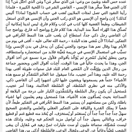
عنده حس النقد وشيئ من وعي: مَن الذي سخَّر مَن؟ ومَن الذي احتَّل مَن؟ إذا
كان الجني فعلاً سخَّر هذا الإنسي – القاضي الشرعي ذا اللحية الكبيرة – فلماذا
رأينا النقود التي تصل لمئات الملايين تُصَب في حساب الشيخ؟ لماذا؟ أليس
كذلك؟ إذن واضح أن الإنسي هو الذي ركب الجني وأن الإنسي هو الذي استغل
الشيطان، وطبعاً القضية كلها كذب في كذب وكلام فارغ، ليس لدينا إمكانية أن
نُصدِّق هذا الهُراء أصلاً منذ البداية، هذا كلام فارغ وواضح أنه فارغ، وواضح جداً
أن القاضي رجل ذكي جداً، استطاع أن يلعب على هذا النمط الخُرافي في
التفكير، لماذا؟ لأن مُفتي هذه البلدة – رحمة الله تعالى عليه – أفتى في يوم من
الأيام بهذا وقال نعم هذا موجود والجني يُمكِن أن يدخل في بدن الإنسي وإذا
تسبَّب في استعمال الإنسي في جريمة مُعيَّنة فلابد من استحضاره واستنطاقه،
وحين ينطق يُعامِل كمُجرِم ثم يُؤخَّذ بأقواله، فلأول مرة نسمع عن أخذ أقوال
الجن، وهذا ما يحدث حالياً في هذا الوقت، أُخِذَت أقوال الجن وبحضور جماعة
من رجال الدين ووُثِقَّت لأن المُفتي العام للبلد قبل سنوات طويلة أفتى بهذا
رحمة الله عليه، وهذا أمر عجيب، ماذا سيقول عنا العالم المُتقدِّم لو سمع هذه
الأشياء؟ حتماً هم يسمعونها ويقفون عليها لكن انتبهوا إلى أن القاضي ذكي،
والأذكى منه في نظري السُلطة، أي السُلطة الحاكمة، وهذا أمر عجيب،
مُستحيل أن يكون رجال السُلطة والمُتنفِّذون الكبار على درجة من البلاهة أو
السذاجة بحيث يُصدِّقون هذه الأشياء، هذا مُستحيل وهم يعلمون أنها اشياء
باطلة، ولكن من مصلحتهم أن يستمر هذا النمط الخُرافي في التفكير طبعاً، لأن
شعباً لا يملك القدرة واللياقة على التفكير العقلي والعلمي والنقدي الصحيح
سهلٌ جداً جداً جداً جداً أن يُستغنَم أو يُستخرَف، أي يُتخَذ منه قطيع غنم أو قطيع
خراف، وبالتالي يسهل جداً أن نُواصِل مزيد التحكم فيه وعليه، ولذلك هذه
ليست مُشكِلة، ستمائة مليون أو ست مليارات ثمنٌ زهيد في مُقابِل أن يبقى
الشعب مُغيّباً وغائباً عن الوعي ومُغتال الوعي، فالسُلطة أذكى من هذا القاضي