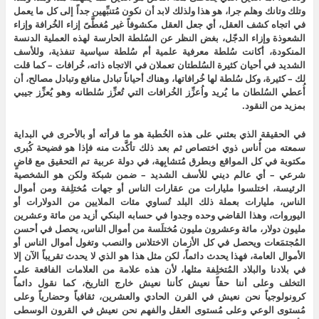
وتلك وتانك وهلم جرا، هو هذا ولذلك لابد أن نكون مُتنبِّهين جداً إلى كل ما يعمل
في اتجاه كشف العقل، أي جعل العقل مكشوفاً غير مُغطَّىً إزاء الخُرافة وإزاء
الشعوذة وإزاء الدجّل، بغض النظر عن السُلطة الحارسة لهذه العملية الدنسة
المنكودة، أكانت سُلطة معرفية علمية أم سُلطة سياسية تنفذية، وللأسف
الشديد في أحيان كثيرة السُلطتان تعملان في الاتجاه ذاته، خُرافات – كما قلت
لك – كثيرة، وكل سُلطة لها خُرافاتها، وهناك أحياناً تبادل منافع وتبادل مصالح، أن
أُعطي السُلطان ما يُريد واُعزِّز الخُرافات التي تُعزِّز سُلطانه وهو يُعزِّز جيبي
بمزيد من النقود.
في الحقيقة الذي بعثني على هذه الخُطبة هو ما قرأته أو بالأحرى في البداية
سمعته من أُناس ذوي اختصاص ثم بعد ذلك تأكَّدت منه فإذا هو فضيحة كُبرى
مكتوبة في كل المواقع وبطرق مُتشابِهة، في دولة عربية تم التحقيق مع قاضٍ
شرعي – أي عالم ديني للأسف الشديد – ضمن شبكة ولكن هو الشخصية
الرئيسة، اختلسوا مليارات من عقارات الناس أو جهات مُختلِفة ومن أموال
الناس، مليارات بعملة ذلك البلد تُساوي مئات الملايين من الدولارات أو
اليوروات، وهذا القاضي وحده وجدوا في حسابه البنكي أزيد من مائة وعشرين
مليون دولار، مائة وعشرون مليون مُختلَسة من أموال الناس، يحصل في أحسن
المُجتمَعات ويحصل في كل الأزمان الاختلاس والنصب وتغول أموال الناس أو
الأموال العامة، فهذا يحدث دائماً، لكن مثل هذا هو الذي لا يحدث تقريباً الآن إلا
في بلادنا والبلاد المُتخلِفة مثلها، لأن هذه علامة من العلامات الفاقعة على
التخلف وعلى أننا حقاً نعيش كأننا نعيش خارج التاريخ، كما نقول دائماً
كرونولوجياً نحن نعيش في القرن الحادي والعشرين، ثقافياً وحضارياً وعلى
مُستوى الوعي وعلى مُستوى العقل والفهم نحن نعيش في القرون الوسطى