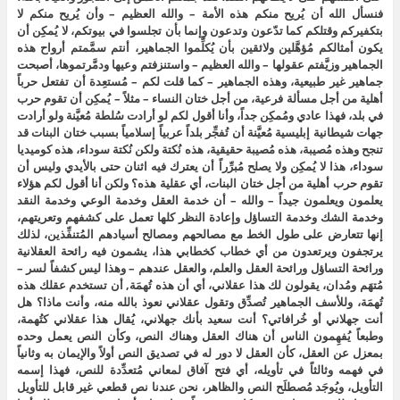
فنسأل الله أن يُريح منكم هذه الأمة – والله العظيم – وأن يُريح منكم لا
بتكفيركم وقتلكم كما تدّعون وتدعون وإنما بأن تجلسوا في بيوتكم، لا يُمكِن أن
يكون أمثالكم مُؤهَّلين ولائقين بأن يُكلِّموا الجماهير، أنتم سمَّمتم أرواح هذه
الجماهير وزيَّفتم عقولها – والله العظيم – واستنزفتم وعيها ودمَّرتموها، أصبحت
جماهير غير طبيعية، وهذه الجماهير – كما قلت لكم – مُستعِدة أن تفتعل حرباً
أهلية من أجل مسألة فرعية، من أجل ختان النساء – مثلاً – يُمكِن أن تقوم حرب
في بلد، فهذا عادي ومُمكِن جداً، وأنا أقول لكم لو أرادت سُلطة مُعيَّنة ولو أرادت
جهات شيطانية إبليسية مُعيَّنة أن تُفجِّر بلداً عربياً إسلامياً بسبب ختان البنات قد
تنجح وهذه مُصيبة، هذه مُصيبة حقيقية، هذه نُكتة ولكن نُكتة سوداء، هذه كوميديا
سوداء، هذا لا يُمكِن ولا يصلح مُبرِّراً أن يعترك فيه اثنان حتى بالأيدي وليس أن
تقوم حرب أهلية من أجل ختان البنات، أي عقلية هذه؟ ولكن أنا أقول لكم هؤلاء
يعلمون ويعلمون جيداً – والله – أن خدمة العقل وخدمة الوعي وخدمة النقد
وخدمة الشك وخدمة التساؤل وإعادة النظر كلها تعمل على كشفهم وتعريتهم،
إنها تتعارض على طول الخط مع مصالحهم ومصالح أسيادهم المُتنفِّذين، لذلك
يرتجفون ويرتعدون من أي خطاب كخطابي هذا، يشمون فيه رائحة العقلانية
ورائحة التساؤل ورائحة العقل والعلم، والعقل عندهم – وهذا ليس كشفاً لسر –
مُتهَم ومُدان، يقولون لك هذا عقلاني، أي أن هذه تُهمَة, أن تستخدم عقلك هذه
تُهمَة، وللأسف الجماهير تُصدِّق وتقول عقلاني نعوذ بالله منه، وأنت ماذا؟ هل
أنت جهلاني أو خُرافاتي؟ أنت سعيد بأنك جهلاني، يُقال هذا عقلاني كتُهمة،
وطبعاً يُفهِمون الناس أن هناك العقل وهناك النص، وكأن النص يعمل وحده
بمعزل عن العقل، كأن العقل لا دور له في تصديق النص أولاً والإيمان به وثانياً
في فهمه وثالثاً في تأويله، أي فتح آفاق لمعاني مُتعدِّدة للنص، فهذا إسمه
التأويل، ويُوجَد مُصطلَح النص والظاهر، نحن عندنا نص قطعي غير قابل للتأويل