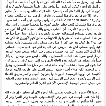
سأُصافِح الرسول محمداً مُصافَحة الند للند أقول له يا أخي أنت لست نداً لي أنا،
أنا أقول لك أنت لا يُمكِن أن تكون نداً لواحد مثلي علمياً وفلسفياً، فكيف تُريد أن
تكون نداً لرسول الله؟ هل أنت يا حمزة بالله عليك – الله يهديك – ند لأينشتاين
Einstein؟ سوف يقول لا، هذا أينشتاين Einstein، هل أنت ند للمُلحِد ريتشارد
دوكينز Richard Dawkins؟هذا عالم البيولوجيا ومُلحِد فهل أنت ند له؟ سوف
يقول لا، هذا فيلسوف مُلحِد خطير، فكيف تُصبِح نداً لمحمد؟ فهمني يا ابني بماذا
أنت ند له يا حبيبي؟ فأدركت أن الشاب مريض والله العظيم، لكن أنا أقول لكم
طريقة بعض المشائخ استئصالية إقصائية تكفيرية وأنا بدأت أستاء جداً جداً جداً
من هذا الأسلوب، تجد أحدهم يقول لك
وَيَشْفِ صُدُورَ قَوْمٍ مُّؤْمِنِينَ
۩، لكن هذا
في مَن؟ هل يُقال هذا في كفار؟ هذا رجل مسلم وابن مسلمين وأمه مسلمة
تقية وأبوه مسلم، لكن هذا مريض، في البداية اعرضوه على طبيب نفساني،
وأنا أقول لكم بنسبة أكثر من خمسة وتسعين في المائة سوف يتضح أن هذا
الرجل ليس سوياً، هذا الشاب المسكين – والله – ليس سوياً ويحتاج أن يأكل
جيداً وأن يتغذّى في البداية، هذه الحالة المهزولية التي عنده تُؤذِن بأن دماغه –
كما يقول ابن سينا – نشفت، تُوجَد حالة تجفف في دماغ هذا المسكين، ويقول
أنا ند لمحمد، لكن هؤلاء أسرع شيئ عندهم القتل على طريقة الكهنة ورجال
الكنيسة في أوروبا الوسيطة الذين كانوا يقولون أسهل وأقصر طريق للقضاء
على الوثني ونُصرة الحق قتل الوثني، فهذا نفس الشيئ وهذه نفس العقلية،
نحن نعيش العصر الوسيط الإسلامي الآن في القرن الحادي والعشرين.
اعرضوا الأخ حمزة على طبيب نفسي، وأنا أدعوه الآن أن نتحاور – إن شاء الله
– إذا كان عنده شُهبات في الدين وفي الاعتقاد وفي الألوهية وفي النبوة وفي أي
شيئ، أنا سأفتح له قلبي – والله – وأُعطيه من وقتي، لأنني أشعر أن هذا
المسكين ضحية والله العظيم، هو ضحية للمُجتمَع وضحية لنمط مُعيَّن في فهم