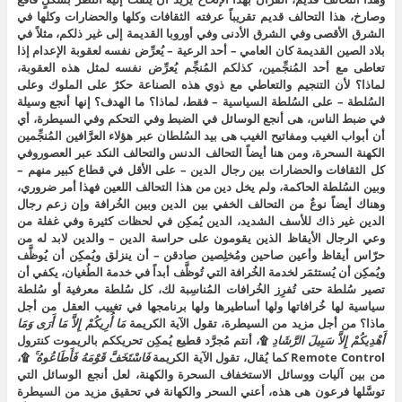
وصارخ، هذا التحالف قديم تقريباً عرفته الثقافات وكلها والحضارات وكلها في
الشرق الأقصى وفي الشرق الأدنى وفي أوروبا القديمة إلى غير ذلكم، مثلاً في
بلاد الصين القديمة كان العامي – أحد الرعية – يُعرِّض نفسه لعقوبة الإعدام إذا
تعاطى مع أحد المُنجِّمين، كذلكم المُنجِّم يُعرِّض نفسه لمثل هذه العقوبة،
لماذا؟ لأن التنجيم والتعاطي مع ذوي هذه الصناعة حكرٌ على الملوك وعلى
السُلطة – على السُلطة السياسية – فقط، لماذا؟ ما الهدف؟ إنها أنجع وسيلة
في ضبط الناس، هى أنجع الوسائل في الضبط وفي التحكم وفي السيطرة، أي
أن أبواب الغيب ومفاتيح الغيب هى بيد السُلطان عبر هؤلاء العرَّافين المُنجِّمين
الكهنة السحرة، ومن هنا أيضاً التحالف الدنس والتحالف النكد عبر العصوروفي
كل الثقافات والحضارات بين رجال الدين – على الأقل في قطاع كبير منهم –
وبين السُلطة الحاكمة، ولم يخل دين من هذا التحالف اللعين فهذا أمر ضروري،
وهناك أيضاً نوعٌ من التحالف الخفي بين الدين وبين الخُرافة وإن زعم رجال
الدين غير ذاك للأسف الشديد، الدين يُمكِن في لحظات كثيرة وفي غفلة من
وعي الرجال الأيقاظ الذين يقومون على حراسة الدين – والدين لابد له من
حرّاس أيقاظ وأعين صاحين ومُخلِصين صادقن – أن ينزلق ويُمكِن أن يُوظَّف
ويُمكِن أن يُستثمَر لخدمة الخُرافة التي تُوظَّف أبداً في خدمة الطُغيان، يكفي أن
تصير سُلطة حتى تُفرِز الخُرافات المُناسِبة لك، كل سُلطة معرفية أو سُلطة
سياسية لها خُرافاتها ولها أساطيرها ولها برنامجها في تغييب العقل من أجل
ماذا؟ من أجل مزيد من السيطرة، تقول الآية الكريمة
مَا أُرِيكُمْ إِلاَّ مَا أَرَى وَمَا
أَهْدِيكُمْ إِلاَّ سَبِيلَ الرَّشَادِ
۩، أنتم مُجرَّد قطيع يُمكِن تحريككم بالريموت كنترول
Remote Control كما يُقال، تقول الآية الكريمة
فَاسْتَخَفَّ قَوْمَهُ فَأَطَاعُوهُ ۚ
۩،
من بين آليات ووسائل الاستخفاف السحرة والكهنة، لعل أنجع الوسائل التي
توسَّلها فرعون هى هذه، أعني السحر والكهانة في تحقيق مزيد من السيطرة