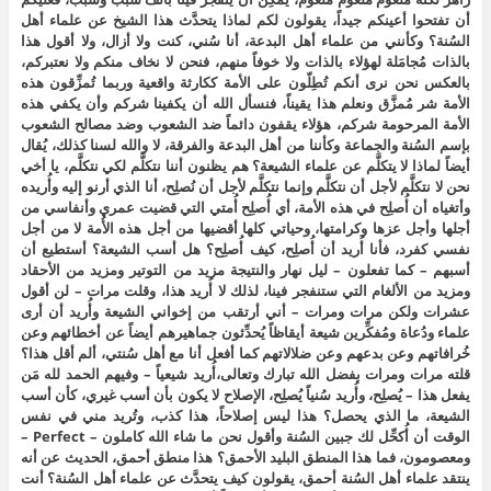
أن تفتحوا أعينكم جيداً، يقولون لكم لماذا يتحدَّث هذا الشيخ عن علماء أهل
السُنة؟ وكأنني من علماء أهل البدعة، أنا سُني، كنت ولا أزال، ولا أقول هذا
بالذات مُجامَلة لهؤلاء بالذات ولا خوفاً منهم، فنحن لا نخاف منكم ولا نعتبركم،
بالعكس نحن نرى أنكم تُطِلّون على الأمة ككارثة واقعية وربما تُمزِّقون هذه
الأمة شر مُمزَّق ونعلم هذا يقيناً، فنسأل الله أن يكفينا شركم وأن يكفي هذه
الأمة المرحومة شركم، هؤلاء يقفون دائماً ضد الشعوب وضد مصالح الشعوب
بإسم السُنة والجماعة وكأننا من أهل البدعة والفرقة، لا والله لسنا كذلك، يُقال
أيضاً لماذا لا يتكلَّم عن علماء الشيعة؟ هم يظنون أننا نتكلَّم لكي نتكلَّم، يا أخي
نحن لا نتكلَّم لأجل أن نتكلَّم وإنما نتكلَّم لأجل أن نُصلِح، أنا الذي أرنو إليه وأُريده
وأتغياه أن أُصلِح في هذه الأمة، أي أُصلِح أُمتي التي قضيت عمري وأنفاسي من
أجلها وأجل عزها وكرامتها، وحياتي كلها أقضيها من أجل هذه الأُمة لا من أجل
نفسي كفرد، فأنا أُريد أن أُصلِح، كيف أُصلِح؟ هل أسب الشيعة؟ أستطيع أن
أسبهم – كما تفعلون – ليل نهار والنتيجة مزيد من التوتير ومزيد من الأحقاد
ومزيد من الألغام التي ستنفجر فينا، لذلك لا أُريد هذا، وقلت مرات – لن أقول
عشرات ولكن مرات ومرات – أني أرتقب من إخواني الشيعة وأُريد أن أرى
علماء ودُعاة ومُفكِّرين شيعة أيقاظاً يُحدِّثون جماهيرهم أيضاً عن أخطائهم وعن
خُرافاتهم وعن بدعهم وعن ضلالاتهم كما أفعل أنا مع أهل سُنتي، ألم أقل هذا؟
قلته مرات ومرات بفضل الله تبارك وتعالى،أُريد شيعياً – وفيهم الحمد لله مَن
يفعل هذا – يُصلِح، وأُريد سُنياً يُصلِح، الإصلاح لا يكون بأن أسب غيري، كأن أسب
الشيعة، ما الذي يحصل؟ هذا ليس إصلاحاً، هذا كذب، وتُريد مني في نفس
الوقت أن أُكحِّل لك جبين السُنة وأقول نحن ما شاء الله كاملون – Perfect –
ومعصومون، فما هذا المنطق البليد الأحمق؟ هذا منطق أحمق، الحديث عن أنه
ينتقد علماء أهل السُنة أحمق، يقولون كيف يتحدَّث عن علماء أهل السُنة؟ أنت