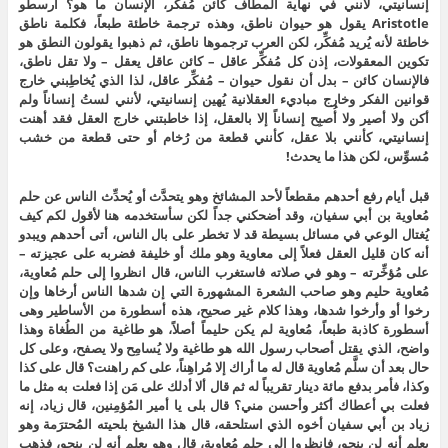
إنسانيتي، لأنني في نهاية المطاف كائن مُفكِّر، الإنسان ما هو؟ أرسطو
Aristotle يقول هو حيوان ناطق، وهذه ترجمة خاطئة طبعاً، فكلمة ناطق
خاطئة لأنه يُريد مُفكِّر، لكن العرب ترجموها ناطق، ثم ذهبوا يقولون النطق هو
تكوين المعقولات، إذن كل مُفكِّر عاقل – كائن عاقل يعقل – ولا تقل ناطق،
فالإنسان كائن – بدل أن نقول حيوان – مُفكِّر عاقل، لذا الذي يُخاطِبني خارج
قوانين الفكر وخارج مباديء العقلانية يُهين إنسانيتي، لأنني لستُ إنساناً ولم
أكن ولا أصير ولا أُصبِح إنساناً إلا بالعقل، إذا خاطبتني خارج العقل فقد أهنت
إنسانيتي، كأنني بلا عقل، كأنني قطعة من رُخام أو حتى قطعة من خشب
مُسوِّس، لكن هذا ما يحدث!
قبل أيام رفع أحدهم مقطعاً لأحد المشائخ وهو يتحدَّث أو يُحدِّث الناس عن حلم
مُعاوية بن أبي سفيان، وقد أضحكني جداً لكن سأستخدمه هنا لأقول لكم كيف
يُغتال الوعي في مسائل بسيطة قد لا تخطر على بال الناس، أتى أحدهم ويبدو
أنه كان قليل العقل فعلاً إلى معاوية وهو ملك أو خليفة فضربه على عجيزته –
على مُؤخِّرته – وهو في صلاته فاستغرب الناس، قال انظروا إلى حلم مُعاوية،
مُعاوية حليم وهو صاحب الشعرة المشهورة التي إن شدها الناس أرخاها وإن
رخوا أو وأرخوا شدها، وهذا كلام غير صحيح، هذه أسطورة من الأساطير وهى
أسطورة كاذبة طبعاً، مُعاوية لم يكن حليماً أصلاً، هو طاغية من الطُغاة وهذا
واضح، الذي يقتل أصحاب رسول الله هو طاغية ولا يُسامِح ولا يصفح، وعلى كل
حال بعد أن سلَّم مُعاوية قال له ما أراك إلا مُراهِناً، على كم راهنت؟ قال على كذا
وكذا، فأمر بدفع مائة دينار تقريباً له ثم قال ألا أدلك على مَن إذا فعلت به مثل ما
فعلت بي أعطاك أكثر وأحسن مني؟ قال بلى يا أمير المُؤمِنين، قال زياد، إنه
زياد بن أبي سفيان أخوه الذي استلحقه، قال هذا الشيخ بلحيته المُحترَمة وهو
يعلم أنه لن ينجو، فانظروا إلى حلم مُعاوية، قال وهو يعلم أنه لن ينجو، فذهب