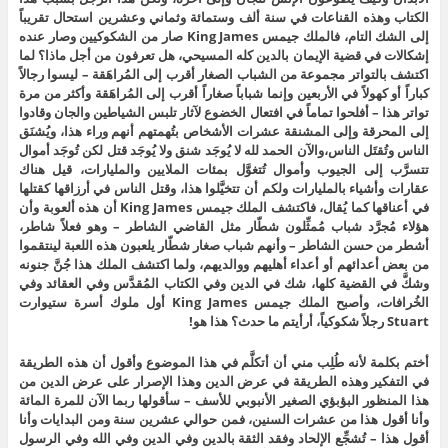
الكتاب وهذه القناعات في سنة ألف وستمائة وثماني وعشرين استحال تقريباً
إلى الشك التام، فالملك جيمس King James صار من الشكوكيين وصار عنده
إشكالات في قضية الإيمان بالدين كله المسيحي، هل تعرفون من أجل ماذا؟ لما
اكتشف بالتواتر مجموعة من الشباب الصغار أقرب إلى المُراهَقة – ليسوا رجالاً
كباراً أو كهولاً في الأربعين وإنما شباباً صغاراً أقرب إلى المُراهَقة وأكثر من مرة
تواتر هذا – أفلحوا تماماً في افتعال الخضوع لآثار تلبس الشياطين والجان وقادوا
إلى المحرقة وإلى المشنقة عشرات الأشخاص بتُهمتهم أنهم وراء هذا، ويُشنَق
الناس وتُقتَل الناس،والآن الحمد لله لا يُوجَد شنق ولا يُوجَد قتل لكن تُوجَد أموال
تتسرَّب إلى الجيوب وأموال تُتغوَّل بمئات الملايين والمليارات، قيل هناك
عقارات وأشياء بالمليارات ولكم أن تتخيَّلوا هذا، وقتل الناس في أرزاقها كقتلها
في أعناقها كما يُقال، فاكتشف الملك جيمس King James أن هذه ألعوبة وأن
هؤلاء مُجرَّد شباب مُمثِّلون شطّار مثل القاضي الشاطر – وهو فعلاً شاطر،
أشطر من حسن الشاطر – وأنهم شباب صغار شطّار يلعبون هذه اللعبة لينتقموا
من بعض أعدائهم أو أعداء أهليهم ووالديهم، ولما اكتشف الملك هذا جُنَّ جنونه
وشكَّ في القضية كلها، شك في الدين وفي الكتاب المُقدَّس وفي العقائد وفي
الخُرافات، وأصبح الملك جيمس King James أول ملوك أسرة ستيوارت
Stuart رجلاً شكوكياً، أرأيتم ما حدث؟ هذا هو!
أختم بكلمة لأنه طُلِب مني أن أتكلَّم في هذا الموضوع وأقول أن هذه الطريقة
في التفكير وهذه الطريقة في عرض الدين وهذا الإصرار على عرض الدين من
هذا المنظور البؤبؤي الصغير الأنبوبي للأسف – سأقولها ربما الآن للمرة المائة
وأنا أقول هذا من عشرات السنين، فمن حوالي عشرين سنة ومن البدايات وأنا
أقول هذا – تُشجِّع الإلحاد وفقد الثقة بالدين وفي الدين وفي الله وفي الرسول