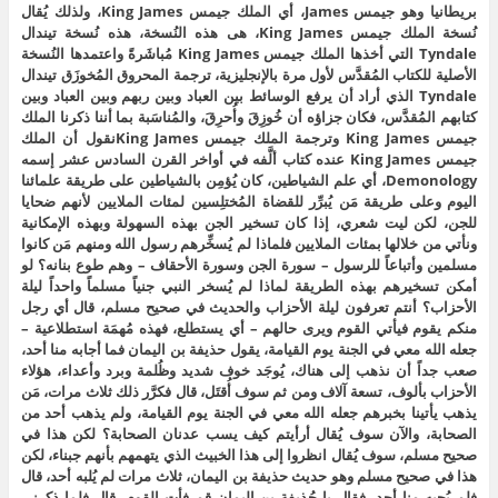
بريطانيا وهو جيمس James، أي الملك جيمس King James، ولذلك يُقال
نُسخة الملك جيمس King James، هى هذه النُسخة، هذه نُسخة تيندال
Tyndale التي أخذها الملك جيمس King James مُباشَرةً واعتمدها النُسخة
الأصلية للكتاب المُقدَّس لأول مرة بالإنجليزية، ترجمة المحروق المُخوزَق تيندال
Tyndale الذي أراد أن يرفع الوسائط بين العباد وبين ربهم وبين العباد وبين
كتابهم المُقدَّس، فكان جزاؤه أن خُوزِقَ وأُحرِقَ، والمُناسَبة بما أننا ذكرنا الملك
جيمس King James وترجمة الملك جيمس King Jamesنقول أن الملك
جيمس King James عنده كتاب ألَّفه في أواخر القرن السادس عشر إسمه
Demonology، أي علم الشياطين، كان يُؤمِن بالشياطين على طريقة علمائنا
اليوم وعلى طريقة مَن يُبرِّر للقضاة المُختلِسين لمئات الملايين لأنهم ضحايا
للجن، لكن ليت شعري، إذا كان تسخير الجن بهذه السهولة وبهذه الإمكانية
ونأتي من خلالها بمئات الملايين فلماذا لم يُسخِّرهم رسول الله ومنهم مَن كانوا
مسلمين وأتباعاً للرسول – سورة الجن وسورة الأحقاف – وهم طوع بنانه؟ لو
أمكن تسخيرهم بهذه الطريقة لماذا لم يُسخر النبي جنياً مسلماً واحداً ليلة
الأحزاب؟ أنتم تعرفون ليلة الأحزاب والحديث في صحيح مسلم، قال أي رجل
منكم يقوم فيأتي القوم ويرى حالهم – أي يستطلع، فهذه مُهمَة استطلاعية –
جعله الله معي في الجنة يوم القيامة، يقول حذيفة بن اليمان فما أجابه منا أحد،
صعب جداً أن نذهب إلى هناك، يُوجَد خوف شديد وظُلمة وبرد وأعداء، هؤلاء
الأحزاب بألوف، تسعة آلاف ومن ثم سوف أُقتَل، قال فكرَّر ذلك ثلاث مرات، مَن
يذهب يأتينا بخبرهم جعله الله معي في الجنة يوم القيامة، ولم يذهب أحد من
الصحابة، والآن سوف يُقال أرأيتم كيف يسب عدنان الصحابة؟ لكن هذا في
صحيح مسلم، سوف يُقال انظروا إلى هذا الخبيث الذي يتهمهم بأنهم جبناء، لكن
هذا في صحيح مسلم وهو حديث حذيفة بن اليمان، ثلاث مرات لم يُلبه أحد، قال
فلم يُجبه منا أحد، فقال يا حُذيفة بن اليمان قم فأت القوم، قال فلما ذكرني