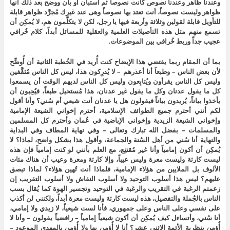
وعندنا ظاهر وعندنا نصوص كانت نصوصاً ثم استبان أو بان ووضح بعد ذلك أنها
ظواهر وليست نصوصاً، أنت تعتد بها نصوصاً وهى عند غيرك مُجرَّد ظواهر قابلة
للتأويل قابلة لقولين وثلاثة وأربعة فيها يا رجل، لكن لا يتكلَّمون هم، لا يُمكِن أن
تسمع منهم مثل هذه التأصيلات العلمية والعقلية للمسائل أبداً، كلام خُرافي
عجيب جداً وربط خُرافي بين الموضوعات.
بما أن المقام ربما يقتضي هذا الإيضاح كنت أُريد في الخُطبة الثانية أن أُوضِّح
لأن بعض الناس – وطبعاً أنا أعذرهم – لا يُدرِكون هذا، ليس كل الناس مُثقَّفين
وليس كل الناس يقرأون ويُتابِعون وليس كل الناس لديهم الوقت أن يسمعوا
كل ما يقول عدنان وكل ما يقول غير عدنان، هذا مُستحيل طبعاً، فيُحِبون أن
يأخذوا بياناً، يُريدون بياناً فيقولون هل يا عدنان أنت شيعي أم سُني؟ وأنا أقول
لكم أنني أحترم جميع الطوائف الإسلامية، أحترم إخواني الشيعة الإمامية
وإخواني الشيعة الزيدية وإخواني الإباضية في عُمان وأحترم كل المسلمين
والمسلمات – بفضل الله تبارك وتعالى – وفي نهاية المطاف وفي البداية
والنهاية أنا سُني من أهل السُنة والجماعة، وأقول هذا بشكل واضح، لماذا؟ لا
يُمكِن أن أكون إمامياً وأنا غير مُقتنِع، مع العلم بأنني لو كنت إمامياً فإن هذه
ليست كارثة وليست معرة وليس عيباً، وإلا كارثة ومعرة وعيب أن هناك مئات
الألوف بل الملايين من هؤلاء الإمامية، فلماذا أنت تُهين هؤلاء؟ لماذا تبصق
عليهم؟ ليس هذا أسلوب التوحيد ولا أسلوب النقاش ولا أسلوب التقريب إن
زعمتم الرغبة في التقريب والرغبة في التوحيد وتجسير الهوة كما يُقال بسب
الناس بالجُملة والتفصيل، هذه ليست كارثة وليست معرة أبداً، ولكنني لن أكذب
على نفسي وعلى الناس وعلى جمهوري، فأنا لست شيعياً، لا زيدي ولا إمامي،
أنا سُني، وأتساءل كيف يُمكِن أن أكون شيعياً إمامياً – رافضياً يقولون – وأنا لا
أُؤمِن بنظرية الأئمة الاثني عشر؟ أنا لا أُؤمِن بها ولا أُؤمِن بالمهدي الموعود –