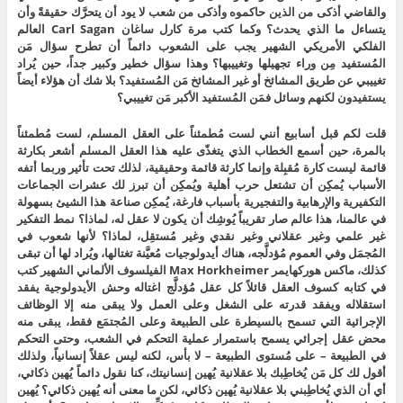
والقاضي أذكى من الذين حاكموه وأذكى من شعب لا يود أن يتحرَّك حقيقةً وأن
يتساءل ما الذي يحدث؟ وكما كتب مرة كارل ساغان Carl Sagan العالم
الفلكي الأمريكي الشهير يجب على الشعوب دائماً أن تطرح سؤال مَن
المُستفيد مِن وراء تجهيلها وتغييبها؟ وهذا سؤال خطير وكبير جداً، حين يُراد
تغييبي عن طريق المشائخ أو غير المشائخ مَن المُستفيد؟ بلا شك أن هؤلاء أيضاً
يستفيدون لكنهم وسائل فمَن المُستفيد الأكبر مَن تغييبي؟
قلت لكم قبل أسابيع أنني لست مُطمئناً على العقل المسلم، لست مُطمئناً
بالمرة، حين أسمع الخطاب الذي يتغذّى عليه هذا العقل المسلم أشعر بكارثة
قائمة ليست كارة مُقبِلة وإنما كارثة قائمة وحقيقية، لذلك تحت تأثير وربما أتفه
الأسباب يُمكِن أن تشتعل حرب أهلية ويُمكِن أن تبرز لك عشرات الجماعات
التكفيرية والإرهابية والتفجيرية بأسباب فارغة، يُمكِن صناعة هذا الشيئ بسهولة
في عالمنا، هذا عالم صار تقريباً يُوشِك أن يكون لا عقل له، لماذا؟ نمط التفكير
غير علمي وغير عقلاني وغير نقدي وغير مُستقِل، لماذا؟ لأنها شعوب في
المُجمَل وفي العموم مُؤدلَّجه، هناك أيدولوجيات مُعيَّنة تغتالها، ويُراد لها أن تبقى
كذلك، ماكس هوركهايمر Max Horkheimer الفيلسوف الألماني الشهير كتب
في كتابه كسوف العقل قائلاً كل عقل مُؤدلَّج اغتاله وحش الأيدولوجية يفقد
استقلاله ويفقد قدرته على الشغل وعلى العمل ولا يبقى منه إلا الوظائف
الإجرائية التي تسمح بالسيطرة على الطبيعة وعلى المُجتمَع فقط، يبقى منه
محض عقل إجرائي يسمح باستمرار عملية التحكم في الشعب، وحتى التحكم
في الطبيعة – على مُستوى الطبيعة – لا بأس، لكنه ليس عقلاً إنسانياً، ولذلك
أقول لك كل مَن يُخاطِبك بلا عقلانية يُهين إنسانيتك، كنا نقول دائماً يُهين ذكائي،
أي أن الذي يُخاطِبني بلا عقلانية يُهين ذكائي، لكن ما معنى أنه يُهين ذكائي؟ يُهين