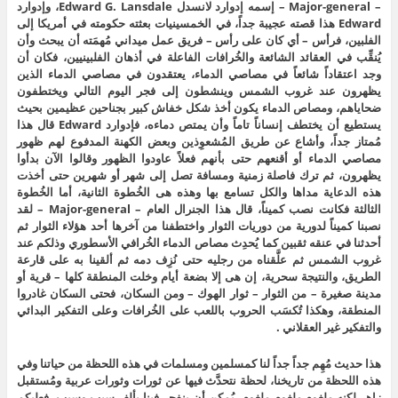
– Major-general – إسمه إدوارد لانسدل Edward G. Lansdale، وإدوارد
Edward هذا قصته عجيبة جداً، في الخمسينيات بعثته حكومته في أمريكا إلى
الفلبين، فرأس – أي كان على رأس – فريق عمل ميداني مُهمَته أن يبحث وأن
يُنقِّب في العقائد الشائعة والخُرافات الفاعلة في أذهان الفلبينيين، فكان أن
وجد اعتقاداً شائعاً في مصاصي الدماء، يعتقدون في مصاصي الدماء الذين
يظهرون عند غروب الشمس وينشطون إلى فجر اليوم التالي ويختطفون
ضحاياهم، ومصاص الدماء يكون أخذ شكل خفاش كبير بجناحين عظيمين بحيث
يستطيع أن يختطف إنساناً تاماً وأن يمتص دماءه، فإدوارد Edward قال هذا
مُمتاز جداً، وأشاع عن طريق المُشعوِذين وبعض الكهنة المدفوع لهم ظهور
مصاصي الدماء أو أقنعهم حتى بأنهم فعلاً عاودوا الظهور وقالوا الآن بدأوا
يظهرون، ثم ترك فاصلة زمنية ومسافة تصل إلى شهر أو شهرين حتى أخذت
هذه الدعاية مداها والكل تسامع بها وهذه هى الخُطوة الثانية، أما الخُطوة
الثالثة فكانت نصب كميناً، قال هذا الجنرال العام – Major-general – لقد
نصبنا كميناً لدورية من دوريات الثوار واختطفنا من آخرها أحد هؤلاء الثوار ثم
أحدثنا في عنقه ثقبين كما يُحدِث مصاص الدماء الخُرافي الأسطوري وذلكم عند
غروب الشمس ثم علَّقناه من رجليه حتى نُزِف دمه ثم ألقينا به على قارعة
الطريق، والنتيجة سحرية، إن هى إلا بضعة أيام وخلت المنطقة كلها – قرية أو
مدينة صغيرة – من الثوار – ثوار الهوك – ومن السكان، فحتى السكان غادروا
المنطقة، وهكذا تُكسَب الحروب باللعب على الخُرافات وعلى التفكير البدائي
والتفكير غير العقلاني .
هذا حديث مُهِم جداً جداً لنا كمسلمين ومسلمات في هذه اللحظة من حياتنا وفي
هذه اللحظة من تاريخنا، لحظة نتحدَّث فيها عن ثورات وثورات عربية ومُستقبل
زاهر لكنه ملغوم ملغوم ملغوم، يُمكِن أن ينفجر فينا بألف سبب وسبب، فعليكم