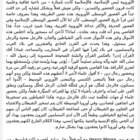
الأوروبية ليس الإسلامية، فالإسلامية كانت مُمتازة – من ناحية ثقافية وعلمية
كانت قرون التحضير والتمدين – ولكن نعيش فعلاً وبشكل مُشابِه إلى حد لافت
جداً في العصور الوسطى الأوروبية، هذه نفس الطريقة، وهذا معروف خاصة
لمَن قرأ تاريخ العصور الوسطى، كأن لنا الآن العصور الوسطى الإسلامية وفي
العصور الحديثة والأكثر حداثة الأوروبية الغربية، وهذا شيئ غريب جداً، هذا
القاضي يبدو أنه فلت ونفد بجلده ، لماذا؟ ادُعيَ أنه مسحور وأنه اختلس هذه
الأموال وغير هذه الأموال تحت تأثير الشياطين والجان، فالرجل ضحية والرجل
غير مسئول، وهذا يحدث في القرن الحادي والعشرين في بلاد العرب
والمسلمين، في بلاد يُقرأ فيها القرآن في المحاريب والمساجد، فماذا أفاد
القرآن إذن؟ بالعكس القرآن والسُنة الصحيحة المنسوبة إلى رسول الله –
صلى الله عليه وآله وسلم تسليماً كثيراً – يُؤتى بهما ويُستدعيان ويُستشفَع بهما
لتعزيز الخُرافة، هذا القاضي يخضع للرقية الشرعية، وحين تم رقيته أكثر من مرة
وبحضور رجال دين – لا أقول علماء لأنني لا أُعطيهم هذه الصفة ولكن يبدو أنهم
رجال دين فعلاً بالمعنى الكنسي وبالمعنى الأوروبي الوسيط – أكَّدوا أنه
مسكون، فالرجل مُحتَّل، هو أرض مُحتَّلة للجان، الرجل مُحتَّل ومسكون ونطق
الجن على لسانه واعترف بأشياء لا يُباح بها للجرائد السيَّارة طبعاً، ولكن بحضور
علماء أو جهات مُختَّصة ثبت ذلك فالرجل بريء، هكذا الشياطين يتم تسخيرها
في اتجاهين مُتضادين، وفي أوروبا الوسيطة كان يتم تسخير الشيطان والاشتباه
في التعاون مع الشيطان أو حتى مُضاجَعة الشيطان، كان يُتهَم الناس أن منهم
مَن يُضاجِع الشياطين، وطبعاً إلى الآن لدى المسلمين كثيرون يعتقدون بهذا، أي
أن الجني ينكح الإنسية والجنية ينكحها إنسي، وهذا الكلام الفارغ لكنهم يعتقدون
بهذا، وفي أوروبا كانوا يعتقدون بهذا بشكل صارم.
هنري مور Henry Moore مع أنه فعلاً رجل سابق لعصره لكنه فيلسوف من