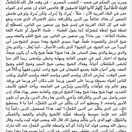
ومزيد من التحكم في شعبه – الشعب المصري – في وقته، قال الله
فَاسْتَخَفَّ
قَوْمَهُ فَأَطَاعُوهُ ۚ إِنَّهُمْ كَانُوا قَوْمًا فَاسِقِينَ
۩، فالحس العام إن شئتم لدى العوام
حتى في البلاد العربية الآن – مثلاً – يُدرِك ولا يُدرِك، ولكن يُدرِك ولو في هامش
الشعور أن هناك تحالفاً بين الدين والخُرافة، بدليل الاشتراك الذي تجده وتقع
عليه في كل البلاد العربية في إسم شيخ بين صنفين من الناس، مُصطلَح أو
لفظة شيخ لفظة مُشترَكة كما يقول العلماء – علماء الأصول أو علماء اللغة
معلماء البلاغة – بين ماذا؟ بين صنفين من الناس، بين شيخ العلم والفقه وبين
شيخ الدجل والشعوذة طبعاً، فهذا سيدي الشيخ وهذا سيدي الشيخ،من أين
أتيتِ؟ من عند الشيخ، مَن الشيخ؟ الذي يكتب الأعمال – كما يُقال – والذي يحل
والذي يربط والذي يفعل السحر، هل هذا شيخ؟ طبعاً شيخ ولابد أن يكون شيخاً،
وشيخ له اعتبار كبير في نفوس العامة ومهابة وخطر، ويُخشى ربما أكثر مما
يُخشى السُلطان أحياناً، وهناك الشيخ بمعنى شيخ المنبر وشيخ العلم وشيخ
الفقه، وفي أحيان قليلة يجتمع الشيخان في شيخ واحد، ليكون فقهياً ودجَّالاً في
نفس الوقت، يُمارِس الدجّل وبإسم النص وبإسم الفقه وبإسم التأويل ويكتب
للناس أشياء بسيطة وربما على الجبين وربما على مكان آخر وربما في ورقة،
وهو عالم وله مُؤلَّفات وأكاديمي ويُدرِّس في الجامعة، ويأخذ النقود للأسف
الشديد، فهذا شيخ وهذا شيخ وهذا الشيخ مُزدوَج، والعامة تشعر بهذا، هناك إذن
جسر واصل بين الدين والخُرافة، وأعني بالدين هنا رجال الدين، وأرجو أن تكون
الأمور واضحة، لا يستطيع أحد أن يتكلَّم عن الدين المُجرَّد، أحدٌ ما لا يستطيع
ذلك، مَن الذي يتكلَّم عن الدين المُجرَّد؟ كيف هذا؟ مُستحيل، الدين دائماً إذا
تُكلِّم عنه فإنما بتوسط واسطة مُعيَّنة كالشيخ والإمام والفقيه والمُفسِّر
والمُؤوِّل، فهو الذي يأتي يتكلَّم ويقول لك قال الله ومعنى قوله كيت وكيت وقال
رسول الله ومعنى قوله كذا وكذا، أي أنه واسطة، فالدين المُجرَّد عند الله تبارك
وتعالى، أما الدين الذي يتعاطى معه الناس هو الدين كما يفهمه هذا وهذا وهذا