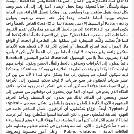
قد تدفع ثمناً، فالمُقارَنة بين الأثمان – ثمن هذا الخطأ وثمن هذا الخطأ – ليست
سهلة وتُشكِّل أحياناً مُعضِلة، وهذا يجعل الإنسان أميل إلى إلى أن يعتبر ويعتد
بكل نمط، يقول سأؤمِن بهذا وسأؤمِن بهذا، وهكذا تتسلَّل الخُرافة، هذه أنماط
صحيحة وبينها أنماط فاسدة، وهذا يُعبَّر عنه بصيغة رياضية، يقولون
Patternicity أو التنميط (P) متى يحدث؟ لما الـ Cost (C) الخاص بالخطأ واحد
يكون أصغر من الـ Cost (C) الخاص بالخطأ الثاني، هو هذا، ولكن تقدير الفروق
– كما قلت لكم – صعب، فماذا نفعل؟ نميل إلى التنميط دائماً، لذلك يُلاحَظ أنه
كلما قلَّ تحكمنا وقلَّت السيطرة التي نمتلكها على الظاهرة أو الحدث أو الواقع
مال الميزان لدينا لصالح التنميط، أي لصالح الخُرافة، لأن مُعظم هذه الأنماط
ستكون زائفة وغير صحيحة، لا تُوجَد أنماط من باب الخطأ الأول لكن لا بأس،
كيف؟ يضربون مثلاً بلاعبي البيسبول Baseball، فلاعبو البيسبول Baseball
دائماً يميلون إلى الخُرافات ويحدقون بالحظ والفأل الحسن ويقول الواحد منهم
لو لبست كذا وكذا ولو وقفت بالطريقة الفلانية في يوم كذا وساعة كذا وبعد كذا
فإنه سيكون أفضل، هم يميلون إلى هذا بشكل عام، لماذا؟ لأنه من بين كل
عشر ضربات يُخطئون في سبع ضربات، لا يُوجَد تحكم، فيميلون إلى الخُرافة
وإلى التنميط، فعند هؤلاء المساكين أنماط في التفكير لعدم وجود تحكم، بخلاف
العدّاء الذي يعدو في الميدان، العدّائون ينجحون في توقعاتهم من تسعين إلى
خمس وتسعين في المائة، لذلك هم بعيدون عن التنميط، ولنأخذ الحرف
المشهورة الآن، البحَّارة مُنمِّطون جيدون ومُنمِّطون بشكل نموذجي – Typical
أو Typisch- أيضاً، الزرَّاع مُنمِّطون، أي خُرافيون، عمال المناجم خاصة في
العهود السابقة مُنمِّطون جيدون، لكن الساسة ليسوا مُنمِّطين، وهذا أمر غريب،
لماذا؟ لا تشيع الخُرافات كثيراً بين الساسة، نبدأ بهؤلاء البرءاء وهم ليسوا برءاء
– هم دائماً مُتورِّطون – الآن، الساسة يعتمدون في مُعظم شغلهم وعملهم على
العلاقات العامة – Public relations – وعلى أمور محسوبة ومعروفة،