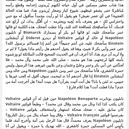
هذا شاب صغير مسكين في أول حياته لكنهم يُريدون إعدامه وقطع رأسه
مُباشَرةً حتى يشفو غيظهم، شيوخ كبار وصغار يُريدون هذا، فما هذه الحالة
العجيبة؟ في أي عصر نعيش؟ هو يقول أنا لو رأيت محمداً سأقول له مع حبي
واحترامي لك – هو يعترف بأنه يُحِبه ويحترمه – لن أُقبِّل يدك، لن أركع عند
قدمك، أنا سأُصافِحك مُصافَحة الند للند، وأنا جعلت أضحك، هذه الكلمة لو قالها
عمر سأضحك عليه، لو قالها أبو بكر أو بسمارك Bismarck أو نابليون
Napoléon أو خالد أو ڤولتير Voltaire أو ديدرو Diderot أو أينشتاين
Einstein سأضحك عليه، مَن أنتم جميعاً؟ مَن أنتم إذا قسناكم برسول الله؟
حتى عمر وأبي بكر لا شيئ، وهنا قد يقول أحدهم هل رأيتم ماذا يقول؟ لا لم نر
ولا نُريد أن نرى هذا، أنا أعرف أن في الحديث الصحيح قالت الملائكة لو وزنتموه
بأمته كلها لرجحهم، هذا هو محمد – صلى الله على محمد وآل محمد – فلا
تُحدِّثني عن أبي بكر وعمر وعليّ وعثمان وعن بلايين غيرهم، هذا الرسول وليس
حمزة كاشغري، فأنا سأضحك من عمر ومن نابليون Napoléon ومن خالد ومن
أينشتاين Einstein إذا قال أحدهم أنا ند لمحمد، سوف أقول له العب غيرها يا
حبيبي، ند لمَن يا بابا؟ هل أنت أتيت بقرآن؟ هل بنيت أمة؟ هل أخرجت أمة من
عدم؟ ماذا فعلت أنت؟ هذا كلام فارغ !
نابليون بونابرت Napoléon Bonaparte حين قيل له أن ڤولتير Voltaire
كان يكتب كذا كذا ونال من محمد وقال مَن محمد؟ – وطبعاً ڤولتير Voltaire
كان سابق عليه – ضحك ضحكة استهتار واستخفاف بڤولتير Voltaire –
بفرنسوا ڤولتير Voltaire François – وقال وما عساه ينال من رجل التاريخ؟
نابليون Napoléon يعرف محمداً، قال هذا الرجل بنى أمة وأخرج أمة، فلما
يأتيني أخي المسكين حمزة كاشغري – الله يهديك يا حمزة – ويقول لي أنا