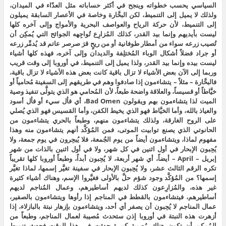
السياسي يحسب خطواته وينجح في أكثر حساباته مثل العدّاء في الميدان،
ولذلك لا يميل إلى التنميط، لكن البحَّارة وخاصة في الأعصار السابقة يميلون
إلى التنميط، لأن حركة الرياح والعواصف البحرية والأمواج وإلى آخره كلها
ليست بأيديهم وإنما بيد القدر، كذلك المُزارِع تُواجِهه الجوائح التي يُمكِن أن
تُصيب زرعه سواء من أمطار طوفانية أو من ريحٍ قرَ صرصر عاتم قد يُدمِّر زرعه
أو جراد فضلاً أشكال الوباء المُختلِفة والديدان وإلى آخره، فهذه كلها أشياء
ليست بيده وإنما بيد القدر، ولذا يميل إلى التنميط، في أوروبا إلى وقت قريب
وربما إلى الآن بعض الأشياء لا تزال باقية كانت بعض هذه الأشياء لا تزال باقية،
فالبحَّارة – مثلاً – يتشاءمون إذا صادفوا وهم في طريقهم إلى السفينة مُحامياً أو
خيَّاطاً أو قسيساً، والعلاقة واضحة طبعاً، لأن المُحامي هو الذي يتولَّى تنفيذ وصية
الميت لذا يتشاءمون بهم ويقولون Bad Omen، أي فأل سيء أو فأل أسود
والعياذ بالله، وأما الخيَّاط فهو الذي يخيط الكفن، وأما القسيس فهو الذي يُصلي
على الروح الغارقة، ولذلك يتشاءمون منهم، وطبعاً بالحري يتشاءمون من
الحانوتي الذي يصنع توابيت الموتى، فمن المُؤكَّد أنهم يتشاءمون منه وهذا
مفهوم لماذا، ويتشاءمون أيضاً من يوم الجُمعة، فلا يُبحِرون في يوم جمعة، ولا
يُحِبون الإبحار في أول اثنين في كل شهر، ولا في أول اثنين بالذات من شهر
إبريل – April – أيضاً، أي شهر أربعة، لا يُحِبون أبداً، وطبعاً أوروبا كلها تقريباً
تكره الرقم الثالث عشر، ولا يُحِبون الإبحار في سفينة تغيَّر إسمها، لماذا تغيَّر
إسمها؟ من المُؤكَّد وجود شؤم حلَّ بالأولى فغيَّروا الإسم، وهناك أشياء كثيرة
غير هذه، والمُزارِعون كذلك لديهم أساطيرهم، وعمال المُناجم لديهم
أساطيرهم، فيتشاءمون بالقطط في المناجم إذا رأوها ويتشاءمون بالصفير،
عمال المناجم لا يُحِبون أن يصفر أي أحد، ويتشاءمون بإزهار نبتة بالبازلاء، إذا
أزهرت هذه النبتة في أوروبا إذن ستحدث مُصيبة لعمال المناجم، وطبعاً من
المُمكِن أن تكون هناك مُصيبة كبيرة حدثت في هذا الوقت فحدث تنميط