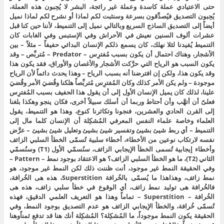
حتى الاعتيادي عملة كاسدة وعملة غير رائجة، البشر لا يُحِبون هذه العملة،
يُحِبون التصديق فيُصدِّقون بسرعة وسنثبت لكم لماذا أو نشرح لكم لماذا نميل
أيضاً إلى التصديق الساذج السريع وبالتالي نميل إلى التنميط، لأننا حين كنا قبل
عشرات ألوف السنين نعيش في الأحراش وفي الإستبس وفي الغابات كان
التنميط يُفيدنا لئلا نهلك، كان يسمع ذلكم الإنسان البدائي حفيفاً – مثلاً – بين
الأشجار، وهناك احتمال أن يكون بسبب مُفترِس – Predator – مُتربِّص – وقد
يكون السبب هو الرياح التي حرَّكت الأشجار والأغصان والأوراق، فقد يكون هذا
وقد يكون هذا، ولكن إن افترضنا أنه بسبب الرياح – وهذا يحدث دائماً لأن الرياح
موجودة – ولم يكن الأمر كذلك وكان المُفترِس مُتربِّصاً هلكنا وقُضيَ الأمر وقُضيَ
علينا، لذلك كان يميل الإنسان الأول إلى أن يقول هذا الحفيف بسبب المُفترِس
فعلىّ أن أتهَّب وأن أحتاط وربما أن أسلك سبيلاً أخرى، فكان ينجو وهكذا بلغنا
إلى القرن الحادي والعشرين، فنجونا وتكاثرنا كنوع، وهذا هو التنميط، يقول
العلماء وخاصة علماء النفس المعرفي المُشكِلة أن الإنسان كلما مال إلى
التنميط – أي ربط شيئ بشيئ وتفسير شيئ بشيئ وتعليل شيئ بشيئ – عرَّض
نفسه لارتكاب نوعين من الأخطاء، أخطاء سلبية تُسمّى الخطأ السلبي الزائف
وأخطاء إيجابية تُسمى الخطأ الإيجابي الزائف، سنُسمّي الأول (T1) وسنُسمّي
الثاني (T2)، ما هو الخطأ السلبي الزائف؟ هو الاعتقاد بوجود نمط – Pattern –
وفي الحقيقة النمط غير موجود، أنت ظننت ذلك لكن النمط غير موجود، هو
نمط زائف، وهذاهذا ما يُسمّى بالخُرافة Superstition، هذه هى الخُرافة،
فالخُرافة هى توليد نمط زائف، أي الوقوع في خطأ سلبي زائف، هذه هى
الخُرافة – Superstition – تماماً وهذا هو التعريف العلمي الدقيق، فهذه
تُسمّى خُرافة، والخطأ الإيجابي الزائف هو عدم التصديق بوجود النمط، وفي
الحقيقة يكون النمط موجوداً، ما المُشكِلة؟ المُشكِلة أنك هنا قد تدفع ثمناًوهنا