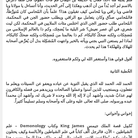
بالاسم لم أجد بُداً من أن أذهب وهكذا إلى آخر الحديث، وأنا أتساءل يا مولانا ويا
قاضي ويا راقي ويا مُحامي كيف تقبلون هذا؟ علماً بأن المُحامي كان مُتورِّطاً،
فالمُحامي صدَّق وكان يتعامل مع الراقي ويطلب حضور الجن في المحكمة،
المُحامي طلب حضور الجن الذي اختلس مئات الملايين في المحكمة، لكن ليت
شعري، في أي عصر نعيش؟ شر البلية ما يُضحِك، وكم ذا بالعالم الإسلامي من
مُضحِكات ولكنه ضحكٌ كالبكاء، كم ذا بعالمنا من مُضحِكات ولكنه ضحكٌ كالبكاء،
لماذا لم يستعن النبي بجني ويأته بالخبر وانتهت المُشكِلة بدل أن يُعرِّض أصحابه
للهلاك وللهلكة؟ هذا لم يحدث.
أقول قولي هذا وأستغفر الله لي ولكم فاستغفروه.
الخُطبة الثانية
الحمد لله، الحمد لله الذي يقبل التوبة عن عباده ويعفو عن السيئات ويعلم ما
تفعلون، ويستجيب للذين آمنوا وعملوا الصالحات ويزيدهم من فضله والكافرون
لهم عذابٌ شديد، وأشهد أن لا إله إلا الله وحده لا شريك له، وأشهد أن محمداً
عبده ورسوله، صلى الله تعالى عليه وعلى آله وأصحابه وسلم تسليماً كثيراً.
إخواني وأخواتي:
نُكمِل قصة الملك جيمس King James وكتاب Demonology – علم
الشياطين – الآن، فالرجل ألَّف كتاباً في علم الشياطين والأبالسة وكيف يحتلون
الأبدان وكيف يُطوِّعون الإنس للجان وإلى آخره، ولكن هذا الرجل بسبب هذا