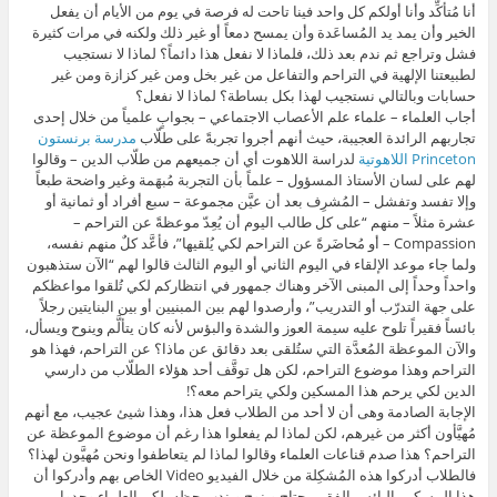
أنا مُتأكِّد وأنا أولكم كل واحد فينا تاحت له فرصة في يوم من الأيام أن يفعل
الخير وأن يمد يد المُساعَدة وأن يمسح دمعاً أو غير ذلك ولكنه في مرات كثيرة
فشل وتراجع ثم ندم بعد ذلك، فلماذا لا نفعل هذا دائماً؟ لماذا لا نستجيب
لطبيعتنا الإلهية في التراحم والتفاعل من غير بخل ومن غير كزازة ومن غير
حسابات وبالتالي نستجيب لهذا بكل بساطة؟ لماذا لا نفعل؟
أجاب العلماء – علماء علم الأعصاب الاجتماعي – بجوابٍ علمياً من خلال إحدى
تجاربهم الرائدة العجيبة، حيث أنهم أجروا تجربةً على طلّاب
مدرسة برنستون
Princeton اللاهوتية
لدراسة اللاهوت أي أن جميعهم من طلّاب الدين – وقالوا
لهم على لسان الأستاذ المسؤول – علماً بأن التجربة مُبهَمة وغير واضحة طبعاً
وإلا تفسد وتفشل – المُشرِف بعد أن عيَّن مجموعة – سبع أفراد أو ثمانية أو
عشرة مثلاً – منهم “على كل طالب اليوم أن يُعِدّ موعظةً عن التراحم –
Compassion – أو مُحاضَرةً عن التراحم لكي يُلقيها”، فأعَّد كلٌ منهم نفسه،
ولما جاء موعد الإلقاء في اليوم الثاني أو اليوم الثالث قالوا لهم “الآن ستذهبون
واحداً وحداً إلى المبنى الآخر وهناك جمهور في انتظاركم لكي تُلقوا مواعظكم
على جهة التدرّب أو التدريب”، وأرصدوا لهم بين المبنيين أو بين البنايتين رجلاً
بائساً فقيراً تلوح عليه سيمة العوز والشدة والبؤس لأنه كان يتألَّم وينوح ويسأل،
والآن الموعظة المُعدَّة التي ستُلقى بعد دقائق عن ماذا؟ عن التراحم، فهذا هو
التراحم وهذا موضوع التراحم، لكن هل توقَّف أحد هؤلاء الطلّاب من دارسي
الدين لكي يرحم هذا المسكين ولكي يتراحم معه؟!
الإجابة الصادمة وهى أن لا أحد من الطلاب فعل هذا، وهذا شيئ عجيب، مع أنهم
مُهيَّأون أكثر من غيرهم، لكن لماذا لم يفعلوا هذا رغم أن موضوع الموعظة عن
التراحم؟ هذا صدم قناعات العلماء وقالوا لماذا لم يتعاطفوا ونحن مُهيَّون لهذا؟
فالطلاب أدركوا هذه المُشكِلة من خلال الفيديو Video الخاص بهم وأدركوا أن
هذا المسكين البائس الفقير يحتاج وينوح ويندب حظه، لكن العلماء وجدوا