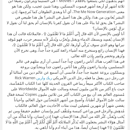
أنهم يذهبون لكي يتمتعوا بالأفلام – Movies – في السنيما ويتركون رضيعاً ابن
ثلاثة أشهر أو أربعة أشهر فيموت المسكين، وهذا شيئ عجيب، ولكن هذا هو
معنى The Me Now Generation، أي أنا وبعدي الطوفان كما نُترجِمها، إذن
البشر يُعانون من هذا، ولكن هل هذا أصيل في البشر؟ هل هذا طبيعي في
البشر؟ هل يحق لنا بناءً على هذا أن نقول كفرنا بالإنسان أم يحق لنا أن نقول لا
نزال نُؤمِن بالإنسان؟
أنا أُؤمِن بالإنسن لأن الله قال إِنِّي أَعْلَمُ مَا لاَ تَعْلَمُونَ ۩ ، فالملائكة قالت أن هذا
الإنسان يُفسِد ويسفك الدماء ويقتل ويُخرِّب ويُدمِّر لأنه مسعر حرب، فهو مُوقِد
نيرانها وهو الذي سوف يُزكِّي أوارها، لكن الله قال إِنِّي أَعْلَمُ مَا لاَ تَعْلَمُونَ ۩،
فهذا الإنسان رائع وستخرج منه أشياء رائعة كثيرة جداً جداً، وهى تخرج الآن
وتُزهِر وتخضر وتُثمِر بإذن الله تعالى.
في هذا الغرب هناك أُناس رائعون جداً جداً أتمنى أن أرى مثلهم في عالم
المسلمين، ولدينا رائعون ولكن هنا أُناس رائعون جداً ويتحدَّثون بروعة
ويسلكون بروعة عجيبة جداً جداً، فأتمنى أن أسمع عن عالم دين من أمثالنا أو
عن رجل دين يفعل ما فعله رجل الدين الأمريكي
ريك وارين
Rick Warren
صاحب الكتاب الأكثر مبيعاً ربما في القرون الحديثة كلها عدا الكتاب المُقدَّسة،
حيث باع أكثر من ثلاثين مليون نُسخة وسالت عليه الأموال Worldwide على
مُستوى العالم بعد أن بيع من الكتاب أكثر من ثلاثين مليون Copies نُسخة فقال
سالت علىّ الأموال أطناناً، وأصبح من أشهر المُتحدِّثين حول العالم، وأحياناً
يقضي شهراً أو شهرين مُتصِلين ليبث مئات الأحاديث حول العالم، فالكتاب
مُدهِش والرجل قس وراعي كنيسة ومُثقَّف كبير وإنسان عظيم حقيقةً ومن ثم
يُحَب ويُقدَّر، كثَّر الله من أمثال هذا الإنسان، فهذا إذن إنسان، وأنا مُتأكِّد من أن
أمثال هؤلاء البشر يجعلون الله يُذكِّر الملائكة أَلَمْ أَقُل لَّكُمْ إِنِّي أَعْلَمُ مِنَ اللَّهِ مَا لَا
تَعْلَمُونَ ۩؟ فهذا إنسان أيضاً، هذا من أبناء آدم وأنا أُباهي به.