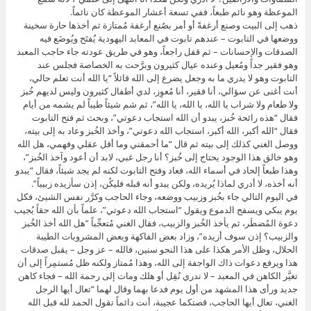
الموعظة وهو نائم طبعاً، ففي تسعة أعشار الموعظة كان نائماً.
ذهب إلى البيت وصنع أرغفةً أو أمر بصُنع أرغفة مُمتازة ثم أخذها حارة سخينة
ووضعها في التابوت – عندهم تابوت في المعابد اليهودية يُفتَح ويُوضَع فيه
الصدقات والإحسانات – ثم قفل راجعاً، وهو في طريق عودته جاء حاجب المعبد
وهو فقير جداً ومُعيل وعنده عيال كثيرون وبرَّحت به الخصاصة فجلس عند
التابوت وهو لا يدري ما به وجعل يضرع إلى الله قائلاً “يا الله أنت تعلم حالي،
أنت أغنى عن سؤالي، أنا فقير، أنا مُعوِز، لدي أطفال كثيرون وليس لديهم خُبز
ولا طعام ولا شراب يا الله، يا الله، يا الله”، ثم شم شيئاً طيباً لم يشمه من أيام
فقال “هذه رائحة خُبز، يبدو أن الله استجاب دعوتي”، وبحث ثم فتح التابوت
فقال “الله أكبر، الله أكبر، استجاب الله دعوتي”، وأخذ الخُبز وعاد به إلى بيته،
ووصل الغني كذلك إلى بيته ثم قال “ما أحمقني وما أقل عقلي وفهمي، هل الله
وهو خالق هذا الوجود يحتاج إلى خُبز؟ أنا رجل غبي، لابد أن أعود وآخذ الخُبز”،
وهذا طبعاً إلحاد في أسماء الله، فعاد وفتح التابوت لكنه لم يجد شيئاً، فقال “يبدو
أنه أخذه، لا أدري لماذا يُريده، ولكن يبدو أنه قبله فليكُن، إذن سأزيده زبيباً”.
في اليوم التالي جاء بخُبز وزبيب ووضعه، وجاء الحاجب وكرَّر نفس الشيئ، فكل
يوم يبكي ويسفح الدموع ويقول “استجاب الله دعوتي”، علماً بأن الله حقاً يُجيب
دعوة المُضطَر، ثم يأخذ الخُبز والزبيب، فقال الغني مُتعجِّباً “هل الله أخذ الخُبز
والزبيب؟ إذن سوف أزيده”، وزاد بعض الفاكهة وبعض المشروبات الطيبة
الحلال، وظل الأمر هكذا على هذا النحو سنين، فالله – عز وجل – يقبل صدقات
هذا ويرفع دعوات ذاك الواجفة إلى الله، وهذا مُمتاز ولكنه ظل مُستمِراً إلى أن
تغيَّر الكاهن في المعبد – لا ندري نُقِل أو هلك ومات إلى رحمة الله – فجاء كاهن
جديد ورأى هذا المشهد من أول يوم فدعا بهما وقال لهما “تعال أيها الرجل
الغني، تعال أيها الحاجب، قصتكما عجيبة، أنت دائماً تقول الحمد لله قبل الله