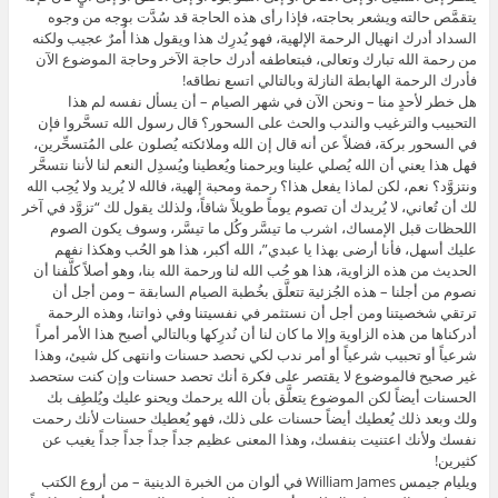
يتقمَّص حالته ويشعر بحاجته، فإذا رأى هذه الحاجة قد سُدَّت بوجه من وجوه
السداد أدرك انهيال الرحمة الإلهية، فهو يُدرِك هذا ويقول هذا أُمرٌ عجيب ولكنه
من رحمة الله تبارك وتعالى، فبتعاطفه أدرك حاجة الآخر وحاجة الموضوع الآن
فأدرك الرحمة الهابطة النازلة وبالتالي اتسع نطاقه!
هل خطر لأحدٍ منا – ونحن الآن في شهر الصيام – أن يسأل نفسه لم هذا
التحبيب والترغيب والندب والحث على السحور؟ قال رسول الله تسحَّروا فإن
في السحور بركة، فضلاً عن أنه قال إن الله وملائكته يُصلون على المُتسحِّرين،
فهل هذا يعني أن الله يُصلي علينا ويرحمنا ويُعطينا ويُسدِل النعم لنا لأننا نتسحَّر
ونتزوَّد؟ نعم، لكن لماذا يفعل هذا؟ رحمة ومحبة إلهية، فالله لا يُريد ولا يُحِب الله
لك أن تُعاني، لا يُريدك أن تصوم يوماً طويلاً شاقاً، ولذلك يقول لك “تزوَّد في آخر
اللحظات قبل الإمساك، اشرب ما تيسَّر وكُل ما تيسَّر، وسوف يكون الصوم
عليك أسهل، فأنا أرضى بهذا يا عبدي”، الله أكبر، هذا هو الحُب وهكذا نفهم
الحديث من هذه الزاوية، هذا هو حُب الله لنا ورحمة الله بنا، وهو أصلاً كلَّفنا أن
نصوم من أجلنا – هذه الجُزئية تتعلَّق بخُطبة الصيام السابقة – ومن أجل أن
ترتقي شخصيتنا ومن أجل أن نستثمر في نفسيتنا وفي ذواتنا، وهذه الرحمة
أدركناها من هذه الزاوية وإلا ما كان لنا أن نُدرِكها وبالتالي أصبح هذا الأمر أمراً
شرعياً أو تحبيب شرعياً أو أمر ندب لكي نحصد حسنات وانتهى كل شيئ، وهذا
غير صحيح فالموضوع لا يقتصر على فكرة أنك تحصد حسنات وإن كنت ستحصد
الحسنات أيضاً لكن الموضوع يتعلَّق بأن الله يرحمك ويحنو عليك ويُلطِف بك
ولك وبعد ذلك يُعطيك أيضاً حسنات على ذلك، فهو يُعطيك حسنات لأنك رحمت
نفسك ولأنك اعتنيت بنفسك، وهذا المعنى عظيم جداً جداً جداً جداً يغيب عن
كثيرين!
ويليام جيمس William James في ألوان من الخبرة الدينية – من أروع الكتب