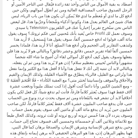
أصطاد به بقية الأموال من الناس وآخذ ثقة زائدة فيُقال عني التاجر الأمين أو
الرجل الصدوق صاحب المصداقية العالية ومن ثم أتغوَّل أموالهم، ولكن حين
أدفع كل ما لدي أو مُعظَم ما لدي فلا يُمكِن أن يكون هذا من باب الرياء، ليس
هناك شيئ في العالم يعدل هذا، وكونوا أذكياء وشُجعاناً وجرِّبوا هذا، قل لبعض
الناس نحن سنُخرِج تقريراً إخبارياً عنك في التلفزيون Television يا سيدي
وسوف نعمل لك Profil خاص يُفيد بأنك مُحسِن كبير، فكم ثروتك؟ سوف يقول
مائة ألف، قولوا له ادفع خمسين ألفاً، سوف يقول هذا مُستحيل، لا أُريد هذا
ولتذهب التقارير إلى الجحيم ولن أدفع هذا المبلغ، أنا لا أُريد هذا، فلماذا يخسر
خمسين ألفاً لقاء تقرير خمس دقائق وعشر دقائق؟ وبالتالي هو لا يُريد هذا فلن
يفعلها وسوف يقول كيف أدفع كل أموالي لقاء أن أُصبِح ما شاء الله شخصاً
مشهوراً والناس تُحييني بتعظيم سلام؟ إذن هو لا يُريد هذا ومن ثم لن يفعله،
وبالتالي لابد أن تنتبه إلى أنك لا تفعل هذا وأنا لا أفعل هذا مع الكثير وإنما نفعل
هذا ونُرائي مع القليل، فالرياء يتطرَّق مع الأشياء القليلة، ولذلك الإيمان والقيم
والأخلاق والموقف وإنسانيتنا تُختبَر متى؟ مع العقبة الكأداء – فَلَا اقْتَحَمَ الْعَقَبَةَ ۩
– ومع الشيئ الكبير، وأنا دائماً كنت أقول إذا كنت تمتلك مليوناً ودفعت عشرة
آلاف فقط فهذا سوف يُعتبَر كلاماً فارغاً، فأنت لم تدفع شيئاً، كل فعل لكي يكون
أخلاقياً لابد أن تشعر فيه بالمُعاناة ومن ثم سوف يحدث تردد ونوع من الحساب
حتى، فأن يدفع صاحب المليون عشرة آلاف فقط يُعتبَر كلاماً فارغاً، لكن صاحب
المليون حين يُريد أن يدفع مائة ألف أو مائتين ألف سوف يقوم بعمل حساب
وسوف يتردد لأن هذا خُمس ثروته أو ربع ثروته أو ثلث ثروته، وكذلك الحال طبعاً
مع ثلاثمائة وثلاثين ألف أو خمسمائة وخمسين ألف فسوف تحتاج إلى حساب،
وحين يدفع تتبرهَن الإنسانية ويتبرهَن الإيمان، والصدقةُ برهان كما قال النبي،
فهنا يظهر البرهان إذن، هذا هو البرهان الحقيقي لأنه برهن إيمانه بإنفاق هذه