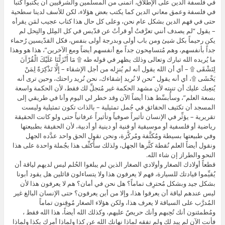
في فلسفة الدين على الإطلاق، أتمنى من المسلمين والشرقيين أن يكتبوا كتباً
في فلسفة وعمق معاني الدين كما يكتب بعض هؤلاء، لكن للأسف لدينا سطحية
حتى في فهم الدين بشكل عام نحن، وعلى كل حال هذا كتاب عجيب لمَن يقرأه
– يقول “لم يصدف أنني تعرَّفتُ أو قرأتُ عن قدّيس في كل المِلل والنِحل لم
يكن رحيماً بكل شيئ ومن باب أولى وبدرجة أولى بنفس، فكل القدّيسين رُحماء
جداً بأنفسهم، وهم مُتسامِحون جداً مع أنفسهم أيضاً ومع الآخرين”، هذا هو وهذا
ما يُريده الله تبارك وتعالى وذلك يظهر في قوله طه ۩ مَا أَنْزَلْنَا عَلَيْكَ الْقُرْآنَ
لِتَشْقَى ۩ – أي أن الله يقول أنه لم يُنزِله من أجل الإشقاء – إِلَّا تَذْكِرَةً لِمَنْ
يَخْشَى ۩، أي أنه يقول “نحن لا نُريد إشقاءك، نحن نُريد راحتك، وحين ترى أنه
يُتعِبك عليك أن تنبته لأن مشهد الحكمة غير مُتجلِّ لك فقط، لأن الحكمة واسعة
بسعة العلم”، وسأُبسِّط هذا أيضاً الآن وقد خطر لي اليوم وأنا في طريقي إلى
المسجد أن تكثيف الحقائق في جُمل تمثيلية – بالذات تكون تمثيلية وليست
تقريرية – يؤثِّر في الإنسان تأثيراً صوفياً وتأثيراً عرفانياً حتى ولو كانت الحقيقة
رياضية أو فلسفية أو موسيقية أو فنية أو دينية أو أدبية، لأن الحقيقة بطبيعتها
وفي طبيعتها بسيطة ومُكثَّفة ومُركَّزة، ونحن نقول الحق واحد عدَّده الجهل
ونقول أيضاً العلم نُقطة كثَّرها الجهل، ولذلك سأُكثِّف هذا بجُملة واحدة على هذا
النحو والطراز إن شاء الله.
قطعاً أولادك الصغار وأولادي الصغار الذين لم يبلغوا الحُلم ليس لديهم لياقة أن
يُقيِّموا قيادتك للسيارة، فهم لا يعرفون هذا ولا يتساءلون قائلين هل يقود أبونا
بشكل جيد وبشكل مُحترِف تماماً؟ هل نحن في أمان؟ هم لا يعرفون هذا لأن
ليس عندهم لياقة أن يعرفوا هذا، وإلا من أين يعرفون؟ حتى الإنسان البالغ غير
المُدرَّب على السياقة لا يعرف هذا، ولكن هؤلاء الصغار مُوقِنون تماماً
ومُطمئنون أنك تُحِبهم وأنك حريصٌ عليهم، وكذلك الله أيضاً، هذا الله فقط ،
فأنت الآن لم يبد لك ولم تفقه لماذا نهانك الله عن كذا ولماذا أمرك بكذا ولماذا