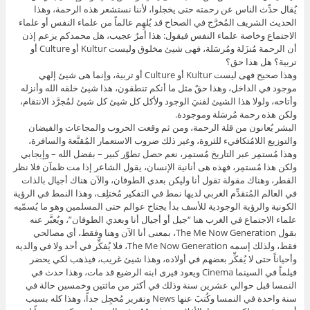
يُقال حدِّث الناس عن رحمته حتى يخجلوا، لأننا نستشعر هذه الرحمة، وهذا
الحديث الشريف المُخرَّج في الصحاح قد يُلهِم عالماً من علماء النفس أو علماء
الاجتماع وخاصة علماء النفس فيقول: هذا أمرٌ عجيب، هل محمدكم يزعم إذن
أن الرحمة مُنزَلة ومُرسَلة، فهى شيئ مخلوق وليست Kultur أو Culture أو
تربية؟ هل هذا حق؟
وهذا صحيح فهى ليست Kultur أو Culture أو تربية، وإنما هى شيئ إلهي
موجود في الداخل، وهذا حقٌ مثل ما أنكم تنطقون، هذا شيئ خلقه الله وأنزله
وأتاحه، ولولا هذا الشيئ لفنيَ الوجود ولأكل كل شيئ كل شيئ لمُجرَّد الانتقام،
ولكن هذه رحمة مُرسَلة وموجودة.
البشر يُعانون من قلة الرحمة، ومن ثم وقعت الحروب والمجاعات والفيضان
والتوزيع اللامُتكافيء للثروة، وغير ذلك ضروب الاستعمار المُقنَّعة والسافرة،
وهذا مُستمِر عبر التاريخ مُستمِر، نعم حصل تطوّر كبير – بفضل الله – وإيجابي
ولكن هذا مُستمِر، فهذه هى أنانية الإنسان، يقول الشاعر إذا مت ظمآن فلا نظر
القطر، وهناك مقولة تقول أنا وليكن بعدي الطوفان، والآن هناك أجيال بالذات
في العالم المُتقدِّم الغربي لديها نمط في التفكير مُختلِف، وهذا النمط في الرؤية
الكونية والرؤية الوجودية للأسف بدأ يجتاح عوالم حتى المسلمين وهو ما يُسمّيه
علماء الاجتماع في الغرب هنا “جيل أو أجيال أنا وبعدي الطوفان”، ويُعبَّر عنه
بقول The Me Now Generation، بمعنى أنا الآن وهنا وفقط، أي مصالحي
فقط، ولذلك إسمه The Me Now Generation، فلا يُفكِّر في أحد ولا في والديه
وأحياناً حتى لا يُفكِّر بعضهم في أولاده، وهذا شيئ غريب، فيذهب لكي يحضر
فيلماً في السينما Cinema ويعود فيرى ابنه الرضيع قد مات، وهذا حدث في
النمسا قبل حوالي عشرين سنة وذلك في أكثر من مائتين وخمسين حالة في
سنة واحدة في النمسا وكُتبَ عنها News وتقرير مُخجِل جداً، وهذا كله بسبب