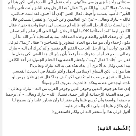
صدقاتي وأخذ خُبزي وزبيبي وفاكهتي، وأنت تقول لبّى الله دعواتي، لكن هذا لم
يحدث”، فقالا “كيف أيها الكاهن؟” فقال “هذا الرجل يضع الخُبز وأنت تأتي وتأخذ
الخُبز”، فأُصيبا بصدمة وأُحبِطا، فقال الغني “إذن أنا أحمق، لقد ثبتت حماقتي،
فالله – تبارك وتعالى – غنيٌ عن العالمين وعن خُبزي”، والفقير المسكين قال
“إذن لستُ بذلك الرجل الصالح، فالله لم يستجب لي دعوةً واحدة حتى”، فقال
الكاهن لهما “لقد أخطأتما كلاكما أيها الرجلان، أيها الغني ألم تعلم وألم تفطن
إلى أن وضعك الخُبز والطعام وهذه الصدقات بمثابة استجابة لأمر الله لنا أن
نكون رُحماء وأن نتواصل مع العباد المعاويز والمُحتاجين؟” فقال “ربما”، ثم قال
الكاهن “وأنت أيها الرجل الحاجب الفقير ألم تفطن وألم تُدرِك أن الله – تبارك
وتعالى – نعم قد أجاب دعوتك حقاً وفعلاً بأن يسَّر لك هذا الغني لكي يفعل ما
فعل من أجلك؟ فقال “ربما”، وتُختتَم القصة بهذا الختام الجميل: ثم أخذ الكاهن
بيد الغني وقال له ألا ترى أن يدك هذه هى يد الله تبارك وتعالى؟!
هذا هو إذن، لكن السياق الإسلامي أجمل وأكثر تكثيفاً، في الحديث القدسي
يقول الله عبدي مرضت فلم تعُدني، لكن كيف هذا؟ قال عبدي فلان مرض لو
عُدته لوجدتني عنده، وهكذا فالحديث معروف لكم جميعاً!
إذن هذا هو جوهر التدين وجوهر الدين وجوهر القرب من الله – تبارك وتعالى –
عبر هذه الصيغة الرُحمائية أو التراحمية، فنسأل الله – تبارك وتعالى – أن يرحمنا
برحمته الواسعة وأن يُوسِع علينا وأن يغفر لنا وأن يتجاوز علينا وأن يسمح لنا
وأن يتكرَّم علينا إنه ولي ذلك والقادر عليه.
أقول قولي هذا وأستغفر الله لي ولكم فاستغفروه!
(الخُطبة الثانية)