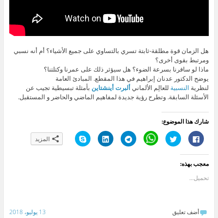
هل
الزمان
قوة مطلقة-ثابتة تسري بالتساوي على جميع الأشياء؟ أم أنه نسبي
ومرتبط بقوى أخرى؟
ماذا لو سافرنا بسرعة
الضوء
؟ هل سيؤثر ذلك على عمرنا وكتلتنا؟
يوضح الدكتور
عدنان إبراهيم
في هذا المقطع. المبادئ العامة
لنظرية
النسبية
للعالِم الألماني
ألبرت أينشتاين
بأمثلة تبسيطية تجيب عن
الأسئلة السابقة. وتطرح رؤية جديدة لمفاهيم
الماضي
و
الحاضر
و
المستقبل.
شارك هذا الموضوع:
ا
ا
C
ا
ا
ا
المزيد
ن
ض
l
ن
ض
ن
ق
غ
i
ق
غ
ق
ر
ط
c
ر
ط
ر
ل
ل
k
ل
ل
ل
معجب بهذه:
ل
ل
t
ل
ت
ل
م
م
o
م
ش
م
ش
ش
s
ش
ا
ش
تحميل...
ا
ا
h
ا
ر
ا
ر
ر
a
ر
ك
ر
ك
ك
r
ك
ع
ك
ة
ة
e
ة
ل
ة
ع
ع
o
ع
ى
ع
أضف تعليق
13 يوليو، 2018
ل
ل
n
ل
L
ل