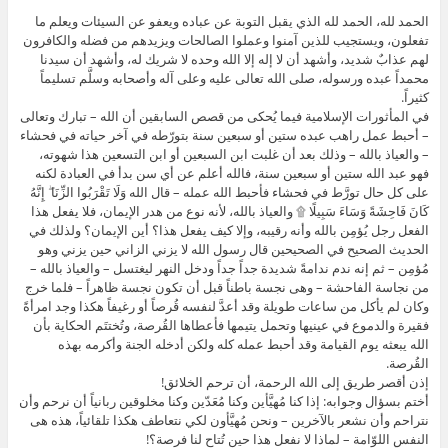
الحمد لله، الحمد لله الذي يقبل التوبة عن عباده ويعفو عن السيئات ويعلم ما
تفعلون، ويستجيب للذين آمنوا وعملوا الصالحات ويزيدهم من فضله والكافرون
لهم عذابٌ شديد، وأشهد أن لا إله إلا الله وحده لا شريك له، وأشهد أن سيدنا
محمداً عبده ورسوله، صلى الله تعالى عليه وعلى آله وأصحابه وسلَّم تسليماً
كثيراً.
في المأثورات الإسلامية فيما يُحكى من قصص السابقين أن الله – تبارك وتعالى
– أحبط عمل راهب عبده ستين أو سبعين سنة بتورّطه في آخر حياته في فحشاء
– والعياذ بالله – وذلك بعد أن غلبت ابن السبعين أو ابن التسعين هذا شهوته،
فهو عبد الله ستين أو سبعين سنة، فالله أعلم عن أي سن بدأ في العبادة لكنه
على كل حال تورَّط في فحشاء فأحبط الله عمله – قال الله وَلَا تَقْرَبُوا الزِّنَا ۖ إِنَّهُ
كَانَ فَاحِشَةً وَسَاءَ سَبِيلًا ۩ والعياذ بالله، لأنه نوع من هدر الإيمان، فلا يفعل هذا
الفعل رجل يُؤمِن بالله وأنه رقيبه، وإلا كيف يفعل هذا؟ أين الإيمان؟ ولذلك في
الحديث الصحيح في الصحيحين قال رسول الله لا يزني الزاني حين يزني وهو
مُؤمِن – ثم إنه ندم ندامةً شديدة جداً جداً ودخل النهر ليغتسل – والعياذ بالله –
من نجاسة الفاحشة – وهى نجسة باطناً قبل أن تكون نجسة ظاهراً – فلما خرج
وكان لم يأكل من ساعات طويلة وقد أعدَّ لنفسه قُرصاً أو رغيفاً هكذا وجد امرأةً
فقيرة والدموع في عينيها وتحمل يتيمها فأعطاها القُرصة، وتُختتَم الحكاية بأن
الله يبعثه يوم القيامة وقد أحبط عمله كله ولكن أدخله الجنة وأكرمه بهذه
القُرصة.
إذن أقصر طريق إلى الله الرحمة، أن ترحم الخلائق!
أختم بسؤال وجوابه: إذا كنا مُهيَّأين وكنا مُعَدّين وكنا مخلوقين ربانياً أن نرحم وأن
نتراحم وأن نشعر بالآخرين – ونحن مُهيَّأون لكي نتعاطف هكذا تلقائياً، هذه هى
النفس اللوّامة – لماذا لا نفعل هذا حين تُتاح لنا فرصة؟!