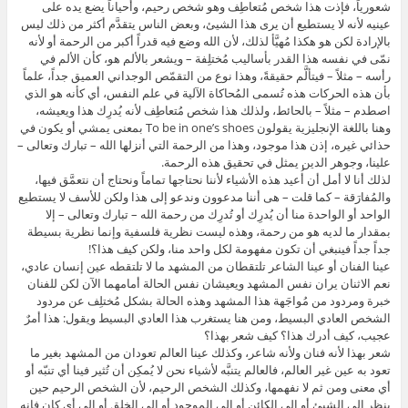
شعورياً، فإذت هذا شخص مُتعاطِف وهو شخص رحيم، وأحياناً يضع يده على
عينيه لأنه لا يستطيع أن يرى هذا الشيئ، وبعض الناس يتقدَّم أكثر من ذلك ليس
بالإرادة لكن هو هكذا مُهيَّأ لذلك، لأن الله وضع فيه قدراً أكبر من الرحمة أو لأنه
نمّى في نفسه هذا القدر بأساليب مُختلِفة – ويشعر بالألم هو، كأن الألم في
رأسه – مثلاً – فيتألَّم حقيقةً، وهذا نوع من التقمّص الوجداني العميق جداً، علماً
بأن هذه الحركات هذه تُسمى المُحاكاة الآلية في علم النفس، أي كأنه هو الذي
اصطدم – مثلاً – بالحائط، ولذلك هذا شخص مُتعاطِف لأنه يُدرِك هذا ويعيشه،
وهنا باللغة الإنجليزية يقولون To be in one’s shoes بمعنى يمشي أو يكون في
حذائي غيره، إذن هذا موجود، وهذا من الرحمة التي أنزلها الله – تبارك وتعالى –
علينا، وجوهر الدين يمثل في تحقيق هذه الرحمة.
لذلك أنا لا أمل أن أُعيد هذه الأشياء لأننا نحتاجها تماماً ونحتاج أن نتعمَّق فيها،
والمُفارَقة – كما قلت – هى أننا مدعوون وندعو إلى هذا ولكن للأسف لا يستطيع
الواحد أو الواحدة منا أن يُدرِك أو تُدرِك من رحمة الله – تبارك وتعالى – إلا
بمقدار ما لديه هو من رحمة، وهذه ليست نظرية فلسفية وإنما نظرية بسيطة
جداً جداً فينبغي أن تكون مفهومة لكل واحد منا، ولكن كيف هذا؟!
عينا الفنان أو عينا الشاعر تلتقطان من المشهد ما لا تلتقطه عين إنسان عادي،
نعم الاثنان يران نفس المشهد ويعيشان نفس الحالة أمامهما الآن لكن للفنان
خبرة ومردود من مُواجَهة هذا المشهد وهذه الحالة بشكل مُختلِف عن مردود
الشخص العادي البسيط، ومن هنا يستغرب هذا العادي البسيط ويقول: هذا أمرٌ
عجيب، كيف أدرك هذا؟ كيف شعر بهذا؟
شعر بهذا لأنه فنان ولأنه شاعر، وكذلك عينا العالم تعودان من المشهد بغير ما
تعود به عين غير العالم، فالعالم يتنبَّه لأشياء نحن لا يُمكِن أن تُثير فينا أي تنبّه أو
أي معنى ومن ثم لا نفهمها، وكذلك الشخص الرحيم، لأن الشخص الرحيم حين
ينظر إلى الشيئ أو إلى الكائن أو إلى الموجود أو إلى الخلق أو إلى أيٍ كان فإنه