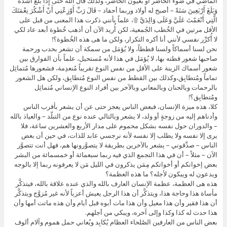
الماضي في ضوء الحاضر أو بعيون الحاضر، ولذلك قال الله حَتَّى إِذَا بَلَغَ أَشُدَّهُ
وَبَلَغَ أَرْبَعِينَ سَنَةً – أصبح له أولاد وربما أحفاد – قَالَ رَبِّ أَوْزِعْنِي أَنْ أَشْكُرَ نِعْمَتَكَ
الَّتِي أَنْعَمْتَ عَلَيَّ وَعَلَى وَالِدَيَّ ۩، علماً بأنني ذكرت هذا المعنى من قبل على
الأقل مرتين في الخُطب الجُمعية، لكن أُريد الآن أن أذهب خُطوة أبعد عاد لكي
لا أُكرِّر نفسي لأنني أنا أكره التكرار، ولكن ما هى هذه الخُطوة؟!
نحن لسنا أسماكاً ولسنا قططاً، ولا يُؤمَل من سمكة أن تشعر بحدب ورحمة
صاحبها شعور قطته بها، لا يُؤمَل في هذا لأنه مُستحيل، علماً بأن الفوارق بين
شعور أسماك الزينة على الأقل من نفس النوع تقريباً مُنعدِمة، فشعورها مُتماثِل
تماماً ومُتطابِق،وكذلك بين القطط من نفس النوع مُتطابِق، ولكن هل الشعور
بالرحمات وبالحنان وبالمعاني وبالآخر بين أفراد النوع الإنساني مُتماثِل
ومُتطابِق؟!
كلا، هذه ميزة الإنسان، فبعض الناس يعجز حتى عن أن يشعر بأقرب الناس
وأدناهم إليه من زوجةٍ أو ولد، لا يشعر وبالتالي عنده نوع من التبلّد – والعياذ بالله
– والدوران حول نفسه بشكل محموم على مدار الأربع والعشرين ساعة، فلا
يرى إلا نفسه ولا يطلب إلا نفسه لأنه نرجسي عابد للذات، في حين أن بعض
الناس – صدِّقوني – يشعر بالآخرين بطريقة لا يتصوَّرونها هم، فهل أنت تتصوَّر
الآن – مثلاً – أن في هذا التجمع الذي فيه ربما سبعمائة أو خمسمائة من البشر
بعض إخوانكم أو أخواتكم مِمَن يذكرون في الليل مَن لا يعرفونه ربما إلا بالوجه
ويدعون له ويبكون لأجله؟ ما هذه العظمة؟
هذه هى العظمة، عظمة الإنسان العارف بالله والذي عنده علاقة بالله، فيتذكَّر
مأساة هذا وحاجة هذا، ويتذكَّر أن هذا الرجل يعيش أعزباً لأنه غير مُزوَّج ويتذكَّر
أن هذا فقير وأن هذا معيل وأن هذا مات أبوه قبل أيام وأن هذه ماتت أمها وأن
هذا حدث له كذا وكذا وإلى آخره، ويبكي من أجلهم.
بعض الناس من العارفين الصُلحاء العظام يُكابِد ويُعاني حمل هموم وآلام ألوف