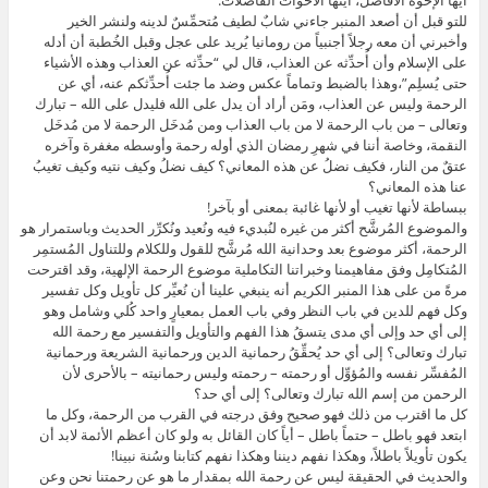
للتو قبل أن أصعد المنبر جاءني شابٌ لطيف مُتحمِّسٌ لدينه ولنشر الخير
وأخبرني أن معه رجلاً أجنبياً من رومانيا يُريد على عجل وقبل الخُطبة أن أدله
على الإسلام وأن أُحدِّثه عن العذاب، قال لي “حدِّثه عن العذاب وهذه الأشياء
حتى يُسلِم”،وهذا بالضبط وتماماً عكس وضد ما جئت أُحدِّثكم عنه، أي عن
الرحمة وليس عن العذاب، ومَن أراد أن يدل على الله فليدل على الله – تبارك
وتعالى – من باب الرحمة لا من باب العذاب ومن مُدخَل الرحمة لا من مُدخَل
النقمة، وخاصة أننا في شهرِ رمضان الذي أوله رحمة وأوسطه مغفرة وآخره
عتقٌ من النار، فكيف نضلُ عن هذه المعاني؟ كيف نضلُ وكيف نتيه وكيف تغيبُ
عنا هذه المعاني؟
ببساطة لأنها تغيب أو لأنها غائبة بمعنى أو بآخر!
والموضوع المُرشَّح أكثر من غيره لنُبديء فيه ونُعيد ونُكرِّر الحديث وباستمرار هو
الرحمة، أكثر موضوع بعد وحدانية الله مُرشَّح للقول وللكلام وللتناول المُستمِر
المُتكامِل وفق مفاهيمنا وخبراتنا التكاملية موضوع الرحمة الإلهية، وقد اقترحت
مرةً من على هذا المنبر الكريم أنه ينبغي علينا أن نُعيِّر كل تأويل وكل تفسير
وكل فهم للدين في باب النظر وفي باب العمل بمعيارٍ واحد كُلي وشامل وهو
إلى أي حد وإلى أي مدى يتسقُ هذا الفهم والتأويل والتفسير مع رحمة الله
تبارك وتعالى؟ إلى أي حد يُحقِّقُ رحمانية الدين ورحمانية الشريعة ورحمانية
المُفسِّر نفسه والمُؤوِّل أو رحمته – رحمته وليس رحمانيته – بالأحرى لأن
الرحمن من إسم الله تبارك وتعالى؟ إلى أي حد؟
كل ما اقترب من ذلك فهو صحيح وفق درجته في القرب من الرحمة، وكل ما
ابتعد فهو باطل – حتماً باطل – أياً كان القائل به ولو كان أعظم الأئمة لابد أن
يكون تأويلاً باطلاً، وهكذا نفهم ديننا وهكذا نفهم كتابنا وسُنة نبينا!
والحديث في الحقيقة ليس عن رحمة الله بمقدار ما هو عن رحمتنا نحن وعن