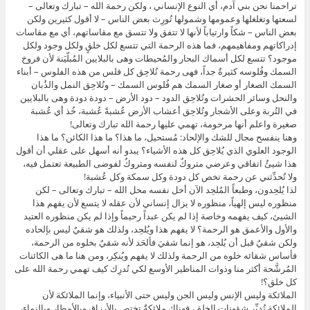
تراحمنا نحن بني آدم، أي النوع الإنساني ، ولكن رحمة الله – تبارك وتعالى –
لسعتها وتغلغلها وعمومها وشمولها تُورِث بعض الناس – لا أقول كثيرين ولكن
بعض الناس – شكاً وارتياباً لأنها لا تتفق ولا تتسق مع مقاساتهم، أي مع مقاسات
إدراكاتهم ومفاهيمهم، فما هذه الرحمة التي تتسع لكل خلقٍ ولكل وجود ولكل
موجود؟ تتسع لكل أسماك البحار والمُحيطات وهى بالبلايين المُبلّيَنة لأن فروخ
السمك وفُلوسه كثيرةٌ جداً، فهى رحمة تُلاحِق كل فلس من هذه الفلوس – أبناء
السمك الصغار أو صغار السمك هم فُلوس السمك – وتُلاحِق النمل والذُبان
والنحل وسائر الحشرات وتُلاحِق الدود – دود الأرض – دودة دودة وهى بالبلايين
في التُربة وعلى الأشجار وتُلاحِق أعشاب الأرض عُشبةً عُشبة، خُذ أي عُشبة
صغيرة واعلم أنها مرحومة، تهمي عليها رحمة الله تبارك وتعالى!
وهنا ينفسح مجال للشك والإلحاد: مُستحيل، ما هذا؟ ما هذا الكائن؟ ما هذا
الوجود العلوي الذي يُلاحِق كل هذه الأشياء؟ يبدو أنه أسهل على عقلي أن أقول
هذا شيئٌ اتفاقي وعرضي متروكٌ لنفسه ومتروكٌ لفوضى الطبيعة تعتمل فيه،
ولا تُحدِّثني عن رحمة تخص كل دودة وكل سمكة وكل عُشبة!
لذا يُلحِدون، وطبعاً المُلحِد الآن أحل نفسه محل الله – تبارك وتعالى – لكن
منظوره ليس إلهياً، منظوره لا يزال إنساني لأن عقله لا يتسع لأن يفهم هذا
الشيئ، كيف يفهمه وخاصة إذا لم يكن عبداً رحيماً وإذا لم يكن منظوره العتيد
والأول والأعمق هو الرحمة؟ لا يفهم هذا ويُلحِد، ولذلك هو شقيٌ ليس بإلحاده
ولكن شقيٌ قبل أن يُلحِد، هو إنما شقيَ فألحَد لأنه شقيٌ بخلوه من الرحمة،
فأساس شقائه خلوه من الرحمة ولذلك لا يفهم ويُنكِر، ومن هنا ما هى الكائنات
المُرشَّحة أكثر منا وذوات المناظير الأوسع لكي تُدرِك كيف تهمي رحمة الله على
كل خلق؟!
الملائكة وليس الإنس وليس الجن وليس حتى الأنبياء، وإنما الملائكة لأن
الملائكة تُدبِّر شؤونات الخلق، فهناك ملائكةٌ تختص بالأرزاق وبالأمطار وبالنماء،