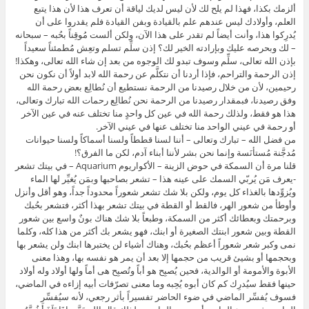
ألزمك بكذا، فهذا لم يلح لك لأن ليس لديك لياقة أن تعرف هذا لأن هذا يتبع
العلم، وأولادك ليس عندهم علم بالقيادة وبفن القيادة فلم يقدروا على أن
يُدرِكوا هذا، وأنت أيضاً لم تقدر على هذا الآن، ولكن ألست مُوقِناً بحُبه – سبحانه
– لك وبحرصه عليك وبإرادته الخير لك؟ إذن سلِّم تسلم وتعِش مُطمئناً سعيداً
بإذن الله تعالى، سلِّم وسوف تبدو لك الوجوه من بعد إن شاء الله تعالى، وهكذا!
إذن الرحمة والتراحم، فإذا أردنا أن نتكلَّم عن رحمة الله لابد أولاً أن نكون نحن
رحيمين، لأن من خلال رصيدنا من الرحمة نستطيع أن نُطالِع بعض رحمة الله
وفق رصيدنا، فبمقدار رصيدنا من الرحمة نحن نُطالِع رحمات الله تبارك وتعالى،
هذا هو فقط، ولذلك رحمة الله في عين كل واحدٍ منا تختلف عنه في عين الآخر
أو رحمة في عيني الواحد منا تختلف عنها في عيني الآخر.
من فضل الله – تبارك وتعالى – أننا لسنا قططاً ولسنا أسماكاً ولسنا حيوانات
مُدجَّنة مُستأنَسة وإنما نحن بشر لأننا أبناء آدم، لكن ما الفرق؟!
قلنا مرة أن السمكة في حوض الزينة – الأكواريوم Aquarium – في بيتك تشعر
-يعرف مَن يُربّي السمك على عينه هذا – تشعر بصاحبها وبمَن يُغيِّر لها الماء
ويُزوِّدها بالغذاء كل يوم، ولكن بلا شك تشعر شعوراً محدوداً جداً، وهو أقل وأنزل
وأوطأ من شعور الهر، فالقط أو القطة في بيتك تشعر بهذا أكثر، فتشعر بحُبك
وبرحمتك وبعطائك أكثر من السمكة، وطبعاً بلا شك هناك بونٌ واسع بين شعور
القطة وبين شعور ابنتك الصغيرة أو ابنك، فهو يشعر بك أكثر من هذا كله، وكلما
نمى وكبر شعر شعوراً أعظم بحُبك، وهناك أشياء لن يختبرها ابنك ولن يشعر بها
وبحجمها أو بشيئ قريب من حجمها إلا بعد أن يمر هو نفسه بها، وهذا معنى
الأبوة والأمومة أو الوالدية، فحين يُصبِح هو أباً وتُصبِح هى أماً ولها أولاد وله أولاد
حينها فقط سيُدرِك كم كان أبوه يُحِبه وما معنى تصرّفات أبيه إزاءه في الماضي،
فسوف يُفسِّر الماضي في ضوء الحاضر تفسيراً بأثر رجعي، لأنه سيُفسِّر