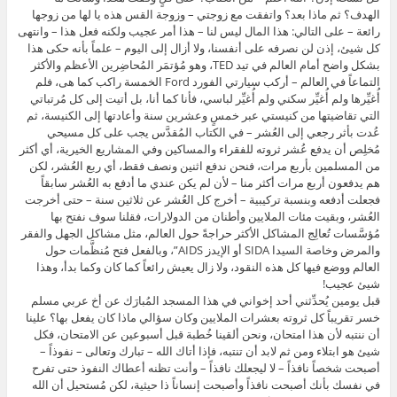
الهدف؟ ثم ماذا بعد؟ واتفقت مع زوجتي – وزوجة القس هذه يا لها من زوجها
رائعة – على التالي: هذا المال ليس لنا – هذا أمر عجيب ولكنه فعل هذا – وانتهى
كل شيئ، إذن لن نصرفه على أنفسنا، ولا أزال إلى اليوم – علماً بأنه حكى هذا
بشكل واضح أمام العالم في تيد TED، وهو مُؤتمَر المُحاضِرين الأعظم والأكثر
التماعاً في العالم – أركب سيارتي الفورد Ford الخمسة راكب كما هى، فلم
أُغيِّرها ولم أُغيِّر سكني ولم أُغيِّر لباسي، فأنا كما أنا، بل أتيت إلى كل مُرتباتي
التي تقاضيتها من كنيستي عبر خمسٍ وعشرين سنة وأعادتها إلى الكنيسة، ثم
عُدت بأثر رجعي إلى العُشر – في الكتاب المُقدَّس يجب على كل مسيحي
مُخلِص أن يدفع عُشر ثروته للفقراء والمساكين وفي المشاريع الخيرية، أي أكثر
من المسلمين بأربع مرات، فنحن ندفع اثنين ونصف فقط، أي ربع العُشر، لكن
هم يدفعون أربع مرات أكثر منا – لأن لم يكن عندي ما أدفع به العُشر سابقاً
فجعلت أدفعه وبنسبة تركيبية – أخرج كل العُشر عن ثلاثين سنة – حتى أخرجت
العُشر، وبقيت مئات الملايين وأطنان من الدولارات، فقلنا سوف نفتح بها
مُؤسَّسات تُعالِج المشاكل الأكثر حراجةً حول العالم، مثل مشاكل الجهل والفقر
والمرض وخاصة السيدا SIDA أو الإيدز AIDS”، وبالفعل فتح مُنظَّمات حول
العالم ووضع فيها كل هذه النقود، ولا زال يعيش رائعاً كما كان وكما بدأ، وهذا
شيئ عجيب!
قبل يومين يُحدِّثني أحد إخواني في هذا المسجد المُبارَك عن أخ عربي مسلم
خسر تقريباً كل ثروته بعشرات الملايين وكان سؤالي ماذا كان يفعل بها؟ علينا
أن ننتبه لأن هذا امتحان، ونحن ألقينا خُطبة قبل أسبوعين عن الامتحان، فكل
شيئ هو ابتلاء ومن ثم لابد أن تنتبه، فإذا أتاك الله – تبارك وتعالى – نفوذاً –
أصبحت شخصاً نافذاً – لا ليجعلك نافذاً – وأنت تظنه أعطاك النفوذ حتى تفرح
في نفسك بأنك أصبحت نافذاً وأصبحت إنساناً ذا حيثية، لكن مُستحيل أن الله