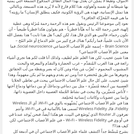
الأموال، وطبعاً لا يمُكِن أن يعدل بهذا المال الطائل المدفوع السُمعة التي يُمنيه
بها شيطانه أو نفسه وأهواؤه، هذا كلام فارغ لأنه لا يُريد هذه السمعة، وبالتالي
هنا تمثل الإنسانية، فهذه هى الرؤية الكونية، فكيف ينطلق الإنسان؟ ما رؤيته؟
ما هى قيمه المُحرِّكة الحافزة؟
نعود إلى موضوعنا الرئيس ونقول نعم هذه الرحمة رحمة مُنزَلة وهى عطية
إلهية، فمن رحمة الله بنا أنه هيَّأنا فطرياً – هم يقولون هكذا فطرياً طبيعياً – أن
نكون رحماء، فالنبي هو الذي قال هذا، لكن كيف؟ هل هذا ثابت؟ هذا بفضل الله
الآن ثابت علمياً، فما رأيكم؟ هناك فرع كبير من علم الدماغ أو علم المُخ –
Brain Science – إسمه علم الأعصاب الاجتماعي Social neuroscience، فما
معنى علم الأعصاب الاجتماعي؟
هذا شيئ عجيب، لكن هذا العلم علم لطيف، ولذلك أنا قلت لكم هنا تجري أشياء
رائعة في هذا الغرب المُتقدِّم – غرب الحضارة والتقدّم والمعرفة والبحث
المشبوب المحموم – تُقرِّب مَن شاء ومَن كان له بصر ويقظة من لُب الحقائق
وجوهرها من طريق مُختصَرة جداً ومن ثم يقدم ويفهم ما لم يكن مفهوماً، وهذا
شيئ عجيب، على كل حال علم الأعصاب الاجتماعي يبحث في تعاطي الخلايا
العصبية بين أدمغة مُتميِّزة – مثل بين دماغي ودماغكَ أو بين دماغها ودماغ أختها
– لأُناس مُتميِّزين، ولا يبحث في نشاط الجُملة العصبية داخل العضوية ذاتها،
وإنما بين عضويات وكائنات إنسانية مُختلِفة.
هذا في علم الأعصاب الاجتماعي يُشبِّهونه بالوي في Wi-Fi، أي الـ Wireless
Fidelity، فالـ Wireless Fidelity تُسمى هنا بالألمانية ڨي في Wi-Fi، وأنتم
تعرفون الـ Router الذي يُوضَع في البيت، هو هكذا أيضاً، فنحن يُوجَد عندنا ڨي
في أو وي في Wi-Fi – Wireless Fidelity – في علم الأعصاب الاجتماعي، لكن
كيف هذا؟!
بشرح مُبسَّط جداً اكتشف علماء علم الأعصاب الاجتماعي أن في أدمغة كل