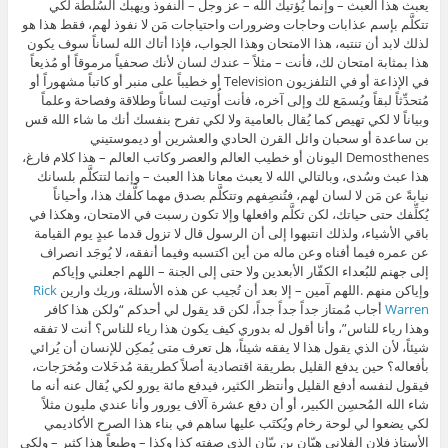
يعبث هذا العبث – وإنما يُؤتيك الله – عز وجل – النفوذ ويهبك السُلطة لكي
تتكلَّم بإسم عذابات وحاجات وضرورات واحتياجات مَن لا نفوذ لهم، فقط هذا هو
لذلك لابد أن تنتبه، هذا الامتحان وهذا الجواب، فإذا أتاك الله لساناً سوف يكون
هذا بمثابة امتحان لك، فأنت – مثلاً – عندك لسان لأنك صحفياً مرموقاً أو مُذيعاً
في الإذاعة أو في التلفزيون Television أو خطيباً على منبر أو كاتباً مشهوراً أو
مُتحدِّثاً لبقاً ويُسمَع لك وإلى آخره، فأنت أُوتيت لساناً وطلاقة وفصاحة وعلماً
وبياناً لا لكي تهيص كما يُقال بالعامية ولا لكي تفرح بنفسك أنك ما شاء الله قس
بن ساعدة أو سحبان وائل القرن الحادي والعشرين أو ديموستيني
Demosthenes اليونان أو خطيب العالم والعصر وكاتب العالم – هذا كلام فارغ،
هذا عبث وسُدى، وبالتالي الله لا يعبث معانا هذا العبث – وإنما لتتكلَّم بلسانك
نيابةً عن مَن لا لسان لهم، فتُنصِفهم وتتكلَّم بصدق مهما كلَّفك هذا، وأحياناً
يُكلِّفك حتى حياتك، لكن تكلَّم وافعلها وإلا تكون رسبت في الامتحان، وهكذا في
باقي الأشياء، ولذلك انتبهوا إلى أن الرسول قال لا تزول قدما عبدٍ يوم القيامة
عن عمره فيما أفناه وعن ماله من أين اكتسبه وفيما أنفقه، لا يُوجَد انصراف
إلى جهنم للبُعداء الكفّار الأبعدين ولا حتى إلى الجنة – اللهم اجعلني وإياكم
وإياكن منهم .اللهم آمين – إلا بعد أن تُجيب عن هذه الأسئلة، وريك وارين
Rick
Warren
أجاب مُمتاز جداً جداً جداً، لكن قد يقول لي أحدكم “ولكن هذا كافر
وهذا رياء للناس”، وأنا أقول له بدوري كيف يكون هذا رياء للناس؟ أنت لا تفقه
شيئاً، لأن الذي يقول هذا لا يفقه شيئاً، هل تعرف متى يُمكِن للإنسان أن يُرائي
بأفعاله؟ حين يدفع القليل بطريقة اقتصادية أصلاً كطريقة مُدخَلات ومُخرَجات،
فيقول لنفسه أدفع القليل وأنتظر الكثير، فيدفع مائة يورو لكي يُقال عنه أنه ما
شاء الله المُحسِن الكبير، أو أن دفع عشرة آلاف يورور وأنا عندي مليون مثلاً
لكي يضعوا لي لوحة رخام ويُكتَب عليها ساهم في بناء هذا الصرح الأكاديمي
الأستاذ فلان الفلاني هيّان بن بيّان الذي صفته كذا وكذا – وطبعاً هذا كثير – ولكي