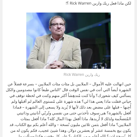
لكن ماذا فعل ريك وارين Rick Warren ؟!
ريك وارين Rick Warren
حين انهالت عليه الأموال – الملايين بل مئات مئات الملايين – بسرعة فضلاً عن
الشهرة أيضاً التي أتت في نفس الوقت قال “الناس طبعاً كانوا مصدومين والكل
يسألني كيف شعورك؟ وأنا كنت مُندهِشاً أكثر منهم وكنت في لحظة توقف في
حياتي فقلت ماذا يعني هذا لي؟ هذه شهرة على مُستوى العالم لم أقبلها ولم
أُحِبها – قبلها على مضض بعد ذلك لأنها لا يُريد ولا يسعى إلى الشهرة – فماذا
أفعل بالشهرة؟ هى سوف تأخذني حتى من نفسي وتُربّي أنانيتي وذاتيتي
المُتضخِّمة ولذلك لا أُريدها، ماذا أفعل بهذا المال كله؟ ماذا أفعل بمئات
الملايين؟ ماذا أفعل بثمن ثلاثين مليون نُسخة – والله أعلم بكم بيع الكتاب، قد
يكون بيع بخمسة عشر أو بعشرين دولار، وهذا شيئ عجيب، فكم يكون له من
كل نُسخة إذن؟ الله أعلم – من الكتاب؟ على كلٍ وقفت هكذا وسألت ما