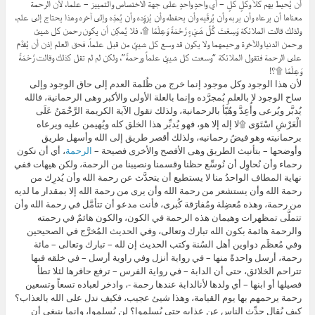
أن يُحيط بهم كلاً وكلٍ كلٍ – أي واحدٍ واحدٍ على جهة الاختصاص والتمييز – علماً، لأن الرحمة
معناها أن يرعاه وأن يربه وأن يُرقّيه وأن يحفظه وأن يُزوِّده وأن يُمدِّه وإلى آخره وهذا يحتاج إلى علم،
ولذلك قالت الملائكة وَسِعْتَ كُلَّ شَيْءٍ رَّحْمَةً وَعِلْمًا ۩، فلا يُمكِن أن يكون رحمن كل شيئ
ورحمن الدنيا والآخرة ورحيمهما ولا يكون قد وسع كل شيئٍ من قبل علماً، فحق العلم إذن أن يُقدَّم
على الرحمة فتقول الملائكة “وسعت كل شيئٍ علماً ورحمةً”، ولكن لم لم تقل كذلك وقالت رَّحْمَةً
وَعِلْمًا ۩؟!
لأن هذا الوجود وكل موجود إنما خرج من ظُلمة العدم إلى حاق الوجود وإلى
ساح الوجود لا بالعلمِ بُمجرَّده وإنما بالعلة الأولى والأكبر وهى الرحمانية، فالله
يُدبَّر ويُرعى وأُعِدَّ وهُيّأ بالرحمانية، ولذلك تقول الآية الكريمة الرَّحْمَنُ عَلَى
الْعَرْشِ اسْتَوَى ۩لا إله إلا هو، فهو يُدبِّر هذا الخلق كله ويُهيمن عليه ويرعاه
برحمانيته وهو فيضُ رحمانيه، ولذلك أقصر طريق إلى الله وأسهل طريق
وأوضحها – بتأنيث الطريق وهى الأفصح والأخرى فصيحة –
الرحمة
، أي أن نكون
رحماء وأن نُحاوِل أن نُوسِّع حظنا وقسمنا ونصيبنا من الرحمة، ولكن هيهات ففي
نهاية المطاف الواحدُ منا لا يستطيع أن يتحدَّث عن رحمة الله وأن يُدرِك من
رحمة الله وأن يستشعر من رحمة الله وأن يرى من رحمة الله إلا بمقدار ما لديه
من رحمة، وهذه مُعضِلة ومُفارَقة كُبرى، فأنت مدعو أن تتأمَّل في رحمة الله وأن
تتملَّى تمظهرات وهيمان هذه الرحمة في الكون، والكون هائمٌ في رحمته
والرحمة هائمة بكون الله تبارك وتعالى، وفي الحديث المُخرَّج في الصحيحين
وفي مُعظَم دواوين أهل السُنة وكتب الحديث إن لله – تبارك وتعالى – مائة
رحمة، أرسل واحدةً منها – في رواية أنزل وفي راوية أرسل – في خلقه فبها
تتراحم الخلائق، حتى أن الدابة – في رواية الفرس – ترفع حافرها لئلا تطأ
فصيلها أو ابنها – أي ولدها لأنالدابة عندها رحمة -، وادخر لعباده تسعاً وتسعين
رحمة يرحمهم بها يوم القيامة، وهذا شيئ عجيب، فكيف ندل على الله بالعذاب؟
كيف يُقال حدِّث الناس عن عذابه حتى يُسلِموا؟ لن يُسلِموا، وإنما ينبغي أن