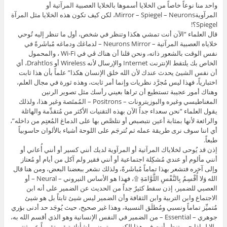
واحد منا نوعاً خاصاً من الخلايا أسموها بالخلايا العصبية المرآتية أو
المرآويةMirror – Spiegel – Neurons، لكن كيف تكون هذه الخلايا مثل المرآة
Spiegel؟!
قال العلماء “الآن أنت تمشي هكذا وتنظر في شخص، أول ما تنظر إليه تُوحي
خلاياه العصبية المرآتية – Neurons Mirror – لدماغك ودماغه مُباشَرةً في
نفس الوقت بالشعور ذاته، ونحن قلنا أن هناك ڨي في Wi-Fi ، والمحمول
الخاص بك يلتقط الإنترنت Internet والإرسال لأنه Wireless أو Drahtlos، أي
أن نفس الشيئ يحدث عندك لأن الله خلق الإنسان هكذا” علماً بأن هذا ثابت
اختبارياً، فهذا ليس مُجرَّد نظريات وإنما أمر ثابت، وهذه ثورة في مجال العلم،
وهناك أمور عجيبة تستطيع أن تراها بعيني رأسك مثل تصوير الرنين
المغناطيسي وغيره والبوزيترونات – Positrons – المُمتَصة وغير هذا، ولذلك
يقول العلماء “نحن سعداء جداً الآن بهذه التقنيات الأكثر من مُتقدِّمة والهائلة
والرائعة لأنها بمثابة أعين نتبصبص أو نتلصَّص بها على الدماغ المُعتِم من داخله”،
أي اننا سوف نرى طريقة عمله ثم تُترجَم على اللوحة أشياء بالألوان حاسوبياً
طبعاً.
إذن قد يُوحى لخلاياك المرآتية أو المرآوية لديك أنني كسير أو أنني أُعاني أو
أنني مألوم أو عندي مُشكِلة اجتماعية أو أنني فقير ولم آكل من أيام أو مُعتاز
وإلى آخره فتشعر بهذا تماماً مُباشَرةً، ولذلك نشعر ببعضنا البعض، ومن هنا قال
الله وَلا أُقْسِمُ بِالنَّفْسِ اللَّوَّامَةِ ۩، فهذا هو الأساس النيروني – Neural – أو
العصبي للضمير، إذن سقط كثيرٌ جداً من الحديث عن الضمير على أنه ابن
الاجتماع وابن التربية وابن الثقافة وأن الضمير ليس شيئ ثابتاً بل هو شيئ
مُتميِّز تماماً ونسبي ومُطلَق النسبية، وهذا غير صحيح، حيث يُوجَد حد أدنى بؤري
جوهري – Essential – من الضمير في النفس الإنسانية وهو الذي أقسم الله به،
وإلا لماذا حين تنظر أنت في هذا الكسير وتمضي لشأنك تبقى تقريباً عبر ثنتي