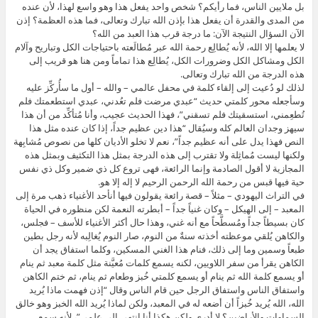
بل ملايين الناس، فما رأيكم؟ شخص واحد يفعل هذا وهو واسع لهذا، لأن عنده
من المدى والقدرة أن يفعل هذا بإذن الله تبارك وتعالى، فما هذه العظمة؟ إذن
الآن السؤال النتيجة الآن: ما درجة قرب هذا العبد من الله؟
لا يعلمها إلا الله، لأنه يُطالِع رحمة الله عبر مُطالَعته باحتياجات الكل وتباريح وآلام
الكل ومشاكل الكل وضرورات الكل، يُطالِع هذا تماماً ومن هنا هو قريب إلى
هذه الدرجة من الله تبارك وتعالى.
لذلك لو دُعيت إلى إلقاء كلمة في محفل عالمي – والله – أول ما سأُركِّز عليه
وسأجعله محور كلمتي حديث “عبدي مرضت فلم تعُدني، عبدي استطعمتك فلم
تُطعِمني، استسقيتك فلم تسقني”، فهذا الحديث عجيب، وأنا مُتأكِّد من أن هذا
سيهز وجدان العالم كله وسيُقال “هذا دين عظيم جداً، إذا كان عنده مثل هذا
النص فهذا يدل على أنه عظيم جداً”، نعم لا تخلو الأديان كلها من نصوص مُشابِهة
ولكنها ليست مُماثِلة ولا تقترب إلى هذه الدرجة بمثل هذا التكثيف وبمثل هذه
المجازية لا أقول الصادمة وإنما الرائعة، فهى تروع كل ذي ضمير وكل ذي نفس
حية فيها قبس من رحمة الله الرحمن الرحيم لا إله إلا هو.
في التراث اليهودي – مثلاً – قصة رائعة يقولون فيها أنأحد الأغنياء ذهب مرة إلى
المعبد – إلى الهيكل – وكان غنياً جداً – أبطرته النعمة لكن منظوره في الحياة
كان بسيطاً جداً ومُسطَّحاً مع أنه غني، وهذا حال أكثر الأغنياء للأسف – فجلس،
والكاهن يُلقي موعظته أخذته سنةٌ من النوم، صار النوم يُغالِبه لأنه رجل بطين
طبعاً وسمين وما إلى ذلك، فنام هذا الغني المسكين، وكلما استفاق يجد أن
الكاهن يقرأ من سفر اللاويين، لكنه يسمع كلمات مُعيَّنة مثل كلمة معبد ثم ينام
أو يسمع كلمة الله ثم ينام أو يسمع كلمتي خُبز وطعام ثم ينام، ثم ختم الكاهن
واستفاق الناس واستفاق الرجل حين قام الناس وقال “إذن فهمت ماذا يُريد
الله، الله يُريد خُبزاً أن أضعه له في المعبد، ولكن لماذا يُريد الله الخبز وهو خالق
السماوات والأراضين؟ لا أدري ولكن هكذا أنا انتهى إلى علمي”، لأنه سمع