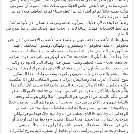
عشرة ساعة وأحياناً بعض الناس الحسّاسين يمكث معاه أسبوعاً أو أسبوعين
يُؤنِّب نفسه قائلاً: لم لم أقف؟ لم لم أُعطه شيئاً؟ لم لم أتعاطف معه؟ لم لم
أسأله عن مُشكِلته؟
وطبعاً هذا يحدث لأن خلاياك المرآوية تعبانة ومن ثم لا تسكن الآن لأنها لم تُلبّ
ولم تُعط الاستجابة، فهناك رسالة لابد أن يُجاب عنها، ولذلك تبقى دائماً تقدح في
الدماغ.
يقول علماء الأعصاب الاجتماعيين أو علماء علم الأعصاب الاجتماعي “إذن نحن
مخلوقون – هكذا مخلوقون – ومفطورون ومُهيَّأون ومبنيون لنتعاطف”، فهم
يتحدَّثون عن التعاطف وعن التراحم وعن الانسجام وهذه مُصطلَحات شديدة
جداً جداً جداً، علماً بأن الـ Compassion لابد أن يُترجَم بالتراحم، فهذا التراحم –
Compassion – شيئ مُختلِف وشيئ عميق جداً، وهناك الـ Sympathy وذلك
حين يحدث تجانس وتُحاوِل أن تُدرِك مشاعر الآخرين وأن تُدرِك أن هذا الرجل –
مثلاً – يشعر بالتعب الآن وأنه محزون ومكروث ومُصاب ولذلك هذا المسكين
ينوح، فلابد أن تُدرِك هذا، وهذا مُجرَّد إدراك لا يمس الشغاف، لكن إذا تقمَّصت
حالته وتجاوزت حالة الإدراك إلى حالة الشعور والمُعاناة فتشعر أنك تتألَّم كما
يتألَّم هو وأحياناً أكثر منه فهذا هو التقمص الوجداني Empathy، ووالله بعض
الناس يتألَّم بالنيابة عن الآخرين، هم المألومون أصلاً ولكن هو يتألَّم ويخجل
بالنيابة عنهم وعن الآخرين في حين أنه يجب أن يكونوا هم الذين يغرقون خجلاً
وحياءً، وهذا الشخص يسمونه بالمُتعاطِف تعاطفاً حقيقياً، وهذ هو التقمص
الوجداني الـ Empathy الذي يختلف عن الـ Sympathy، فهذا موجود ولكن
بدرجات، علماً بأن هذا يحصل معانا بشكل فطري – ولاحظ هذا في أولادك أو
حتى في أصدقائك ومعارفك – فبعض الناس إذا رأى رجلاً – مثلاً – يمشي
واصطدم بحائط أو ضرب رأسه بباب أو بحائط أو بشجرة فإنه يصرخ مُباشَرةً لا