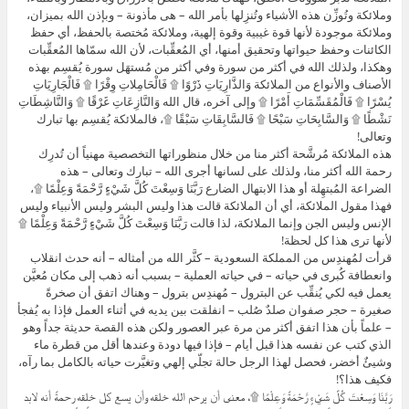
وملائكة وتُوزِّن هذه الأشياء وتُنزِلها بأمر الله – هى مأذونة – وبإذن الله بميزان،
وملائكة موجودة لأنها قوة غيبية وقوة إلهية، وملائكة مُختصة بالحفظ، أي حفظ
الكائنات وحفظ حيواتها وتحقيق أمنها، أي المُعقِّبات، لأن الله سمّاها المُعقِّبات
وهكذا، ولذلك الله في أكثر من سورة وفي أكثر من مُستهَل سورة يُقسِم بهذه
الأصناف والأنواع من الملائكة وَالذَّارِيَاتِ ذَرْوًا ۩ فَالْحَامِلاتِ وِقْرًا ۩ فَالْجَارِيَاتِ
يُسْرًا ۩ فَالْمُقَسِّمَاتِ أَمْرًا ۩ وإلى آخره، قال الله وَالنَّازِعَاتِ غَرْقًا ۩ وَالنَّاشِطَاتِ
نَشْطًا ۩ وَالسَّابِحَاتِ سَبْحًا ۩ فَالسَّابِقَاتِ سَبْقًا ۩، فالملائكة يُقسِم بها تبارك
وتعالى!
هذه الملائكة مُرشَّحة أكثر منا من خلال منظوراتها التخصصية مهنياً أن تُدرِك
رحمة الله أكثر منا، ولذلك على لسانها أجرى الله – تبارك وتعالى – هذه
الضراعة المُبتهِلة أو هذا الابتهال الضارع رَبَّنَا وَسِعْتَ كُلَّ شَيْءٍ رَّحْمَةً وَعِلْمًا ۩،
فهذا مقول الملائكة، أي أن الملائكة قالت هذا وليس البشر وليس الأنبياء وليس
الإنس وليس الجن وإنما الملائكة، لذا قالت رَبَّنَا وَسِعْتَ كُلَّ شَيْءٍ رَّحْمَةً وَعِلْمًا ۩
لأنها ترى هذا كل لحظة!
قرأت لمُهندِس من المملكة السعودية – كثَّر الله من أمثاله – أنه حدث انقلاب
وانعطافة كُبرى في حياته – في حياته العملية – بسبب أنه ذهب إلى مكان مُعيَّن
يعمل فيه لكي يُنقِّب عن البترول – مُهندِس بترول – وهناك اتفق أن صخرةً
صغيرة – حجر صفوان صلدٌ صُلب – انفلقت بين يديه في أثناء العمل فإذا به يُفجأ
– علماً بأن هذا اتفق أكثر من مرة عبر العصور ولكن هذه القصة حديثة جداً وهو
الذي كتب عن نفسه هذا قبل أيام – فإذا فيها دودة وعندها أقل من قطرة ماء
وشيئٌ أخضر، فحصل لهذا الرجل حالة تجلّي إلهي وتغيَّرت حياته بالكامل بما رآه،
فكيف هذا؟!
رَبَّنَا وَسِعْتَ كُلَّ شَيْءٍ رَّحْمَةً وَعِلْمًا ۩، معنى أن يرحم الله خلقه وأن يسع كل خلقه رحمةً أنه لابد