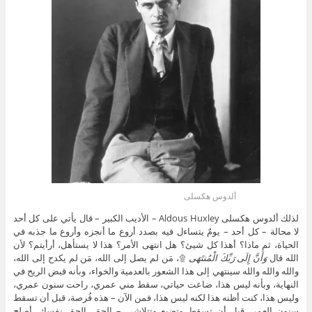
ألدوس هکسلی
لذلك ألدوس هکسلی Aldous Huxley – الأديب الكبير – قال يأتي على كل أحد
لا محالة – كل أحد – يومٌ يتساءل فيه بصدد أروع ما أنجزه وأروع ما جذبه في
الحياة، ثم ماذا؟ أهذا كل شيئ؟ هل انتهى الأمر؟ هذا لا يستأهل، أرأيتم؟ لأن
الله قال
وَأَنَّ إِلَى رَبِّكَ الْمُنتَهَى
۩، مَن لم يصل إلى الله، مَن لم يكدح إلى الله،
والله والله والله سينتهي إلى هذا الشعور بالعدمية والخواء، وبأنه قبض الريح في
النهاية، وبأنه ليس هذا، ضاعت حياتي، سقط مني عمري، راحت سنون عمري،
وليس هذا، كنت أظنه هذا لكنه ليس هذا، فمن الآن – هذه فُرصة، قبل أن تسقط
سنون العمر، قبل أن تسقط وتضيع وتتلاشى – الحق، الحق نفسك، أصلِح