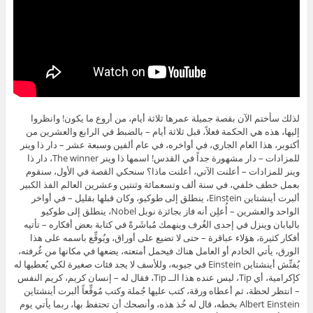
لذلك سأختم الآن بقصة جميلة عمرها ثلاثة أيام، من أروع ما يكون! وانظروا
إليها، هذه هي الحكمة فعلاً، قبل ثلاثة أيام – بالضبط في الرابع والعشرين من
أكتوبر، هذا العام الجاري، في أواخره، في عام ألفين وسبعة عشر – دار ذا وينر
للمزادات – دار مشهورة جداً في القدس! اسمها ذا وينر The winner، دار ذا
وينر للمزادات – أعلنت الآتي، أعلنت ماذا؟ سنحكي القصة في الأول، سنقوم
بعمل خطف خلفي، في سنة ألف وتسعمائة وثنتين وعشرين العالم الفذ الكبير
ألبرت أينشتاين Einstein، ينطلق إلى طوكيو، وكان قبلها بقليل – في أواخر
الواحد والعشرين – أُعلِن أنه فاز بجائزة نوبل Nobel، ينطلق إلى طوكيو
باليابان وينزل في إحدى الغُرف وينهمك مُباشَرةً في كتابة بعض أفكاره – تأتيه
أفكار كثيرة، هؤلاء عباقرة – حتى لا تضيع على أوراق، ويُوقِّع باسمه على هذا
الورق، يأتي الخادم أو العامل هناك فيحمل أمتعته، يضعها في مكانها من غُرفته،
يُفتِّش أينشتاين Einstein في جيوبه، وللأسف لا يجد فئات صغيرة لكي يُعطيها له
كإكرامية، أي Tip، ليس عنده هذا الــ Tip، فقال له – إنسان كريم، كريم النفس
– انتظر لحظة، ثم أعطاه ورقة، كتب عليها جُملة وكتب مُوقِّعاً ألبرت أينشتاين
Albert Einstein بخطه، قال له خُذ هذه، وأنصحك أن تحتفظ بها، ربما يأتي يوم