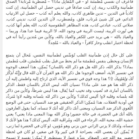
فأعرف أن نفسي مُطمئنة أو – في المُقابِل ماذا؟ – مُضطرِبة مُرتابة؟ الصدق
طمأنينة والكذب ريبة، إن كنت صادقاً في تديني حصل لي الطمأنينة، إن كنت
كاذباً في التدين – تدين ظاهري كاذب، والله يعلم أنه كذب – حصل لي الارتياب
الدائم، في كل شيئ مُرتاب، قلق، ومُضطرِب، لأن التدين كذب، تديني كذب،
صلاتي كذب، عبادتي كذب، هذه المظاهر الطقوسية كذب، الله يعلم أنها كذب،
هي تُورِث الريبة، ليست الريبة في وجود الله، لا! الريبة فيما عدا هذا، وربما –
والعياذ بالله – هي بريد حتى للكفر والعياذ بالله، وكأين من مُتدين رأينا أنه في
لحظة اختبار انقلب وحار كافراً – والعياذ بالله – مُلحِداً!
على كل حال إذن طمأنينة القلب تُؤسِّس لطمأنينة النفس، مُحال أن يتمتع
الإنسان ويحظى بنفس مُطمئنة ما لم يحظ من قبل بقلب مُطمئن، قلب مُطمئن
بماذا؟ بذكر الله، ذكر الله هل هو ذكر الله باللسان؟ يُمكِن، هذا أضعف الوجوه
في تفسير الآية، أضعف الوجوه! هل ذكر الله هو القرآن لأن الله قال
وَإِنَّهُ لَذِكْرٌ
لَكَ وَلِقَوْمِكَ
۩؟ هذا وجه قوي في تفسير الآية، الذي ارتاح إليه واطمئن إليه أن
ذكر الله هنا هو ضد على ماذا؟ نسيان الله، ليس الذكر باللسان فقط، الذكر
باللسان أمارة، قد تُصيب وقد تخيب كما يُقال، هذا ليس شرطاً، وكأين من ذاكر
لله بلسانه وقلبه لاهٍ! أليس كذلك؟ وكأين من ذاكر لله بلسانه وقلبه لاهٍ! مُتردِّد
في أودية الغفلات، هذا مُمكِن! الذكر الحقيقي هو ضد النسيان، حتى في الوضع
اللُغوي الذكر ضد النسيان، ومعنى أنك ذاكر لله أنك لا تنساه، كما يقول العارفون
بالله أنك في الحضرة، في حالة حضور! وذكر الله بهذا المعنى ماذا يعني؟ يعني
خشية الله، محبة الله، الرجاء في الله، ومُراقَبة الله، أليس كذلك؟ هذا هو! لأنك لا
تنساه، ولذلك لا يزني الزاني حين يزني وهو مُؤمِن، لو كان في الحضرة لما زنى،
لا يُمكِن أن يعصي الله، بصراحة لا في كبير ولا في صغير، لو كان في لحظة
حضور مع الله حتى الصغائر يتنزَّه عنها، لا يستطيع، لا يُمكِن! نفسه لا تسمح