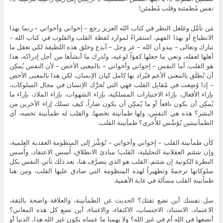
نفس مُطمئنة وقلب مُطمئن!
مَن تأمَّل وغلغل النظر في كتاب الله العزيز رجع – إخواني وأخواتي – ربما بهذا
الانطباع أو بهذا الفهم، استقراءً لموارد لفظة القلب والقلوب في كتاب الله –
تبارك وتعالى – يبدو أن الله – عز وجل – أبدع وخلق هذه اللطيفة لكي تعقل ما
أهلها لعقله، وتعي ما جعلها كفؤاً لوعيه، وتُدرِك ما أنشأها من أجل إدراكه، هذا
هو القلب، أما النفس – إخواني وأخواتي – بالمعنى الأخص – لأن النفس يُمكِن
أن تُطلَق بالمعنى الأعم فيُراد بها كامل كيان الإنسان، لكن هذا بالمعنى الأخص
– إذا وُضِعت في مُقابِل القلب فهي التي تُحرِّك الإنسان في مجال السلوكات،
بإزاء الأفعال، بإزاء الاختيارات المسلكية، بإزاء الشهوات، بإزاء الملاذ، بإزاء ما
يُمكِن أن يكون نافعاً أو ما يُمكِن أن يكون ضاراً، كيف تسلك إزاء الآخرين من
البشر؟ هذه هي النفس، ولها طمأنينة تخصها، والقلب له طمأنينة تخصه، أي
الطمأنينتين يُؤسِّس للأُخرى؟ طمأنينة القلب.
كأن طمأنينة القلب – إخواني وأخواتي – تُؤشِّر إلى المنظومة العقدية العلمية،
وإن شئتم العقلانية التحليلية، القلب! مبادئ الانطلاق، أُسس الاعتقاد، وأُسس
النظرة الكونية إن شئتم، القلب هو الذي يتصرَّف هنا، بعد ذلك تأتي النفس بكل
سلوكاتها ترجمةً وتظهيراً لهذه المنظومة التي صادق عليها القلب، ومن هنا
طمأنينة القلب مسألة في غاية الأهمية.
سل نفسك أين تضع ثقتك؟ الحديث عن الطمأنينة، والعلاقة واضحة بالثقة،
الاعتماد، الاستناد، الاحتساب، الاكتفاء، والاغتناء، أين تضع كل هذه المعاني؟
أتضعها في الله أم في غير الله؟ ولا يهمنا ما عساه يكون غير الله هذا، الدنيا أو