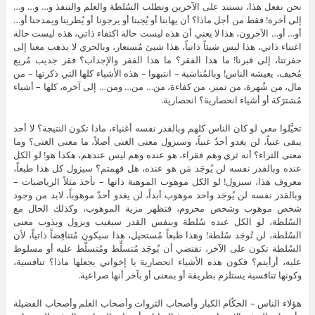
نحن نفعل هذا، نستند على الآخرين ونطلب السُلطة والعلم والتنفذ و… و… و…
إلى آخره! فقط من أجل ماذا؟ أن يهابنا أو يُحِبنا أو يرجونا أو يُطرينا ويمدحنا أو…
أو… أو… الآخرون، هذا لا يعني أن هذه ليست حالة اكتفاء ذاتي، هذه ليست حالة
اغتناء ذاتي، هذا ليس شيئاً ذاتياً، هذا شيئ مُستعار، وبالحري لا يذهب معنا إلى
حفرتنا، إلى قبرنا! ما هذا الفقر؟ ما هذا الفقر والإجداب؟ فقر جديب مُريع
مُخيف، يعيشه الناس! وبالمُناسَبة – انتبهوا – هذه الأشياء كلها التي ذكرتها – من
مال، من شُهرة، من تميز، من كفاءة، من… من… ومن… إلى آخره، كلها – أشياء
مُشترَكة أو أشياء انحصارية؟ انحصارية.
تخيَّلوا معي لو كان الناس كلهم وبالقدر نفسه أغنياء، ماذا تكون النتيجة؟ لا أحد
يبقى غنياً، لن يغدو أحدٌ غنياً، وسيزول معنى الغنى أصلاً، ما معنى الغنى؟ وما
معنى الثراء؟ أنه ثري وهم فقراء، هو عنده وهم ليس عندهم، هكذا هو! لو الكل
عنده وبالقدر نفسه لن يُوجَد مَن هو عنده، هل فهمتم؟ سيزول كل هذا طبعاً،
معروف هذا، سيزول! لو الكل موهوب الموهبة ذاتها – نأخذ مثلاً الرياضيات –
وبالقدر نفسه لن يُوجَد واحد موهوب أبداً، لن يغدو أحدٌ موهوباً، لابد من وجود
شخص موهوب وشخص محروم، فتظهر مزية الموهوب، وكذلك الحال مع
السُلطة، لو الكل عنده سُلطة وبنفس القدر سيغيب ويزول ويذوب معنى
السُلطة، لن تُوجَد سُلطة! وهذا طبعاً مُستحيل، هذا سيكون مُتناقِضاً ذاتياً، لأن
السُلطة تكون على الآخر، تقتضي أن يُوجَد مُتسلِّط ومُتسلَّط عليه أو مسلوط
عليه، أرأيتم؟ فكون هذه الأشياء انحصارية يا إخواني يجعلها ماذا؟ تنافسية،
وكونها تنافسية يستلزم بطريقة أو بمعنى أو بآخر أنها صراعية.
هؤلاء الناس – الحكّام الكبار وأصحاب الثروات وأصحاب العلم وأصحاب الفضيلة