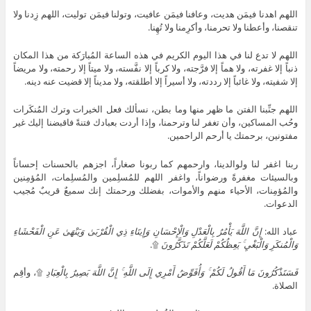
اللهم اهدنا فيمَن هديت، وعافنا فيمَن عافيت، وتولنا فيمَن توليت، اللهم زِدنا ولا
تنقصنا، وأعطنا ولا تحرمنا، وأكرِمنا ولا تُهِنا.
اللهم لا تدع لنا في هذا اليوم الكريم في هذه الساعة المُبارَكة من هذا المكان
ذنباً إلا غفرته، ولا هماً إلا فرَّجته، ولا كرباً إلا نفَّسته، ولا ميتاً إلا رحمته، ولا مريضاً
إلا شفيته، ولا غائباً إلا رددته، ولا أسيراً إلا أطلقته، ولا مديناً إلا قضيت عنه دينه.
اللهم جنِّبنا الفتن ما ظهر منها وما بطن، نسألك فعل الخيرات وترك المُنكَرات
وحُب المساكين، وأن تغفر لنا وترحمنا، وإذا أردت بعبادك فتنةً فاقبضنا إليك غير
مفتونين، برحمتك يا أرحم الراحمين.
ربنا اغفر لنا ولوالدينا، وارحمهم كما ربونا صغاراً، اجزهم بالحسنات إحساناً
وبالسيئات مغفرةً ورضواناً، واغفر اللهم للمُسلِمين والمُسلِمات، المُؤمِنين
والمُؤمِنات، الأحياء منهم والأموات، بفضلك ورحمتك إنك سميعٌ قريبٌ مُجيب
الدعوات.
عباد الله:
إِنَّ اللَّهَ يَأْمُرُ بِالْعَدْلِ وَالْإِحْسَانِ وَإِيتَاءِ ذِي الْقُرْبَىٰ وَيَنْهَىٰ عَنِ الْفَحْشَاءِ
وَالْمُنكَرِ وَالْبَغْيِ ۚ يَعِظُكُمْ لَعَلَّكُمْ تَذَكَّرُونَ
۩.
فَسَتَذْكُرُونَ مَا أَقُولُ لَكُمْ ۚ وَأُفَوِّضُ أَمْرِي إِلَى اللَّهِ ۚ إِنَّ اللَّهَ بَصِيرٌ بِالْعِبَادِ
۩، وأقِم
الصلاة.