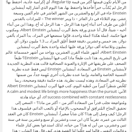
من الأيام تكون قيمتها أكثر من قيمة Regular tip، أي إكرامية عادية، احتفظ بها!
الرجل لم يُكذِّب خبراً فأخذها واحتفظ بها، هذا اليوم الذي أشار إليه أينشتاين
Einstein جاء في الرابع والعشرين من الشهر العاشر في عام ألفين وسبعة
عشر، يوم الثلاثاء في دار الفائز – ذا وينر The winner – للمزادات بالقدس
أُعلِن من طرف أحد أبناء إخوة هذا الرجل – هذا الرجل له أخ، وهذا ابن من أبناء
أخيه – شيئاً، قال أنا عندي ورقة بخط ألبرت أينشتاين Albert Einstein، ومكتوب
فيها حكمة، جُملة هكذا! جُملة واحدة، قالوا سنضعها في المزاد، بدأ المزاد بألفي
دولار، بعد خمس وعشرين دقيقة فقط أُغلِق المزاد بــ 1.3 مليون دولار، أي
بمليون وثلاثمائة ألف دولار! ورقة عليها جُملة واحدة بخط ألبرت أينشتاين
Albert Einstein، أشهر علماء القرن العشرين، وواحد من أشهر خمسمائة عالم
في تاريخ البشرية، هذا ثابت طبعاً! ماذا كتب فيها أينشتاين Einstein؟ طبعاً
الصحف على طريقتها في الإثارة والعنونة الصحافية قالت هذه النظرية الجديدة
لأينشتاين Einstein في السعادة، أينشتاين Einstein ليس فقط عنده نظرية
النسبية الخاصة والعامة، وإنما عنده نظريات أُخرى مُهِمة جداً، من ضمنها
نظريته في السعادة، وهذه ليست نظرية، هذه حكمة دقيقة وصحيحة، ربما
تُلخِّص شطراً كبيراً من خُطبة اليوم، كتب فيها ألبرت أينشتاين Albert Einstein
الآتي: A calm and modest life brings more happiness than the pursuit
of success combined with constant restlessness، أي حياة هادئة
ومُتواضِعة تجلب قدراً من السعادة أكثر من – أكثر من ماذا؟ – السعي إلى
تحقيق النجاح المُترافِق أو المصحوب بالإعياء أو بالتعب الدائم، فيلسوف هذا
الرجل! كيف وصل إلى هذا؟ كان شاباً صغيراً، أينشتاين Einstein كان في العقد
الثالث من عمره، تقريباً كان ابن ست وعشرين أو سبع وعشرين سنة في سنة
ثنين وعشرين، من أين له هذا؟ من حياته، لذلك استدعوا بعض كبار علماء
وعالمات النفس، قالوا لهم حلِّلوا لنا القصة هذه، كيف قال هذا الشاب – هذا