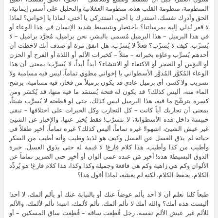
المنظومة، منظومة القلب هذه، منظومة العقلانية والتحليل على أُسس إيمانية،
الحق وأدرِك نفسك، استدرك يا أخي، استدركي يا أختي، لماذا يا إخواني؟ لماذا
لا قعر نُدلي إليه بمرساتنا؟ باختصار وبتبسيط شديد الإنسان في هذا الوعاء أو
في هذا البرميل – هذا البرميل مُسمى بالبشر، نحن براميل، مُجرَّد براميل – لا
يُسرِّب، كيف لا يُسرِّب؟ فعلاً لا يُسرِّب، هل اتفق مرة أو صدف أنك لاحظت أن
أحدهم يُسرِّب وعاؤه بخبراته – مثلاً – كخبرات الألم أو اللذة أو الفرح أو الحزن
أو البؤس أو الضجر أو الاكتفاء أو الانتشاء؟ أبداً أبداً، لا يُسرِّب! بمعنى أن هذا
الوعاء المُكوَّر المُدوَّر الأسطواني يا إخواني مطوي تماماً، ليس فيه مسامية ولا
تسريب ولا كسر، أي برميل عادي قد يكون برميلاً من فخار، فيه مسامية، يرشح
الماء منه، أليس كذلك؟ قد يكون له فتحة يُستمَد ما فيه منها، قد يُكسَر ومن
كسره يترشَّح ما فيه، هذا البرميل ليس كذلك، حتى لو قطعته لا يُسرِّب شيئاً،
بمعنى أن تجاربك أياً كانت – كل التجارب وكل الخبرات على اختلافها – تبقى
حبيسة داخل هذه الأسطوانة، لا تتسرَّب! فقط يُخبَر عنها، والإخبار عن الشيئ
غير عيش الشيئ، انتبهوا! غيره تماماً، أليس كذلك؟ غيره تماماً، أخبِر طفلاً في
حياته لم يذق العسل عن العسل وكيف هو لذيذ وطيب وأنه أطيب من السكر
وأطيب من كذا وأطيب، هذا كلام فارغ! لا قيمة له حتى يذوق العسل، خبرة
الذوق البسيطة هذه! أخبِر مَن عنده عمى ألوان أو أخبِر حتى الضرير تماماً عن
الألوان وكم هي زاهية وكم هي فاقعة وجميلة وكذا وكذا، هذا كلام فارغ! هو يُردِّد
الكلام، يحفظ الكلام، لكنه لم يعشه، لماذا أقول هذا؟
طبعاً كلنا نعلم أن لا أحد يألم عوضاً عنك أو بالنيابة عنك أو يألم ألمك، لا أحد!
أليست هذه أمك؟ والله أمك لا تألم ألمك، تألم لألمك، انتبه! تألم لألمك، والألم
للألم غير عيش الألم نفسه، رجل قُطِعت ساقه – قُطِعت ساق المسكين – أو