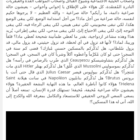
وأصحاب الحيثية الاجتماعية وشيوخ القبائل وأصحاب المواهب الفذة والعبقريات
النادرة المُفتقَدة، كل هؤلاء على الإطلاق يا إخواني وأخواتي – يعيشون حالة
صراعية دائمة، ما رأيكم؟ حالة صراعية – والله العظيم – لا يرجوها حكيم
لنفسه، حالة صراعية من أجل ماذا؟ من أجل استدامة الوضع، لكي يبقى الوضع
هكذا، لكي تبقى محبوبيتي، لكي تبقى هيبتي، لكي يبقى الرجاء فيه، لكي يبقى
التوجه إلىّ، لكي يبقى الاحتياج إلىّ، لكي يبقى مدحي، لكي يبقى إطرائي، يُريد
هذا! وهذه مشاعر ازدواجية، بقدر ما تُعطي طمأنينة شحيحة تُعطي ماذا؟ قلقاً
وريبةً، لماذا؟ لأنها قد تزول في أي لحظة، قد تزول حيثيتي، قد يزول مالي، قد
يزول سُلطاني، هل نُذكِّركم بالمسكين حسني مُبارَك؟ قضى كم سنة في
السجن! حتى لو كان مُكرَّماً وأعطوه أكلاً وشرباً كان في السجن، في السجن!
هل نُذكِّركم بتشاوشيسكو Ceaușescu الذي ضُرِب بالرصاص في رأسه؟ هل
نُذكِّركم بموسوليني Mussolini الذي عُلِّق؟ هل نُذكِّركم بهتلر Hitler الذي مات
مُنتحِراً؟ هل نُذكِّركم بيوليوس قيصر Julius Caesar الذي قال حتى أنت يا
بروتس Brutus؟ هل نُذكِّركم بنابليون Napoléon في سانت هيلانة Saint
Helena؟ هؤلاء كانوا أباطرة العالم، ما هذه النهاية البشعة الحقيرة؟ هؤلاء
يعيشون حالة صراعية مُخيفة، مُخيفة! تستهلك قدرة الإنسان، تمنعه أصلاً أن
يسعى السعي الروحي الحقيقي للاستسعاد والتكامل بمعرفة الله والكدح إلى
الله، أنى له هذا المسكين؟!