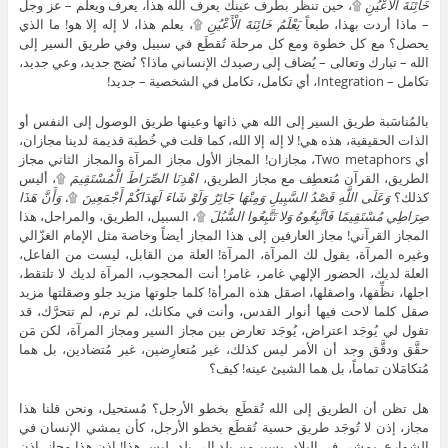
خَائِنَةَ الْأَعْيُنِ
۩، حين تنظر بطرف عينك يعرف الله هذا، يعرف ويعلم – عز وجل
– ماذا أردت بهذا، طبعاً
يَعْلَمُ خَائِنَةَ الْأَعْيُنِ
۩، يعلم هذا، لا إله إلا هو! ما الذي
يحصل؟ مع كل خطوة ومع كل مرحلة تُقطَع في سبيل وفي طريق السير إلى
الله – تبارك وتعالى – يُضاف إلى رصيدك الإنساني ماذا؟ نُضج جديد، وعي جديد،
تكامل – Integration، أي تكامل، تكامل في الشخصية – جديد!
بالمُناسَبة طريق السير إلى الله هي ذاتها وعينها طريق الوصول إلى النفس أو
الذات الحقيقية، هذه هي! لا إله إلا الله، كما قلت في خُطبة قديمة لدينا مجازان،
أي Two metaphors، مجازان! المجاز الأول مجاز المرآة والمجاز الثاني مجاز
الطريق، القرآن مُتعطِف مع مجاز الطريق،
اهْدِنَا الصِّرَاطَ الْمُسْتَقِيمَ
۩، أليس
كذلك؟
وَعَلَى اللَّهِ قَصْدُ السَّبِيلِ وَمِنْهَا جَائِرٌ وَلَوْ شَاءَ لَهَدَاكُمْ أَجْمَعِينَ
۩،
وَأَنَّ هَذَا
صِرَاطِي مُسْتَقِيمًا فَاتَّبِعُوهُ وَلا تَتَّبِعُوا السُّبُلَ
۩، السبيل، الطريق، والمراحل، هذا
المجاز القرآني! مجاز العارفين إلى هذا المجاز أيضاً وخاصة مثل الإمام الغزّالي
وغيره المرآة، يقول لك المرآة، المرآة! العلة من القابل، ليست من الفاعل،
العلة لديك، الحضور الإلهي غامر، غامر! أنت المحجوب، المرآة لديك لا تلتقط،
اجلها، نظِّفها، واصقلها، اصقل هذه المرأة! كلما جلوتها مزيد جلو وصقلتها مزيد
صقل كلما لاحت فيها أنوار القدس، وأنت في مكانك، لم ترم، لم تتحرَّك، قد
تقول لي يُوجَد اعتراض، يُوجَد تعارض بين مجاز السير ومجاز المرآة، لكن مَن
حقَّق ودقَّق وجد أن الأمر ليس كذلك، غير مُتعارِضين، غير مُتضادين، بل هما
مُتكامَلان تماماً، بل هما الشيئ عينه! كيف؟
هل تظن أن الطريق إلى الله تُقطَع بخطو الأرجل؟ مُستحيل، ونحن قلنا هذا
مجاز، إذن لا تُوجَد طريق حسية تُقطَع بخطو الأرجل، كأن يمشي الإنسان في
الشوارع، يمشي في البلاد، يسير من بلد إلى بلد، ليس هذا! إذن هذا مجاز، إذن