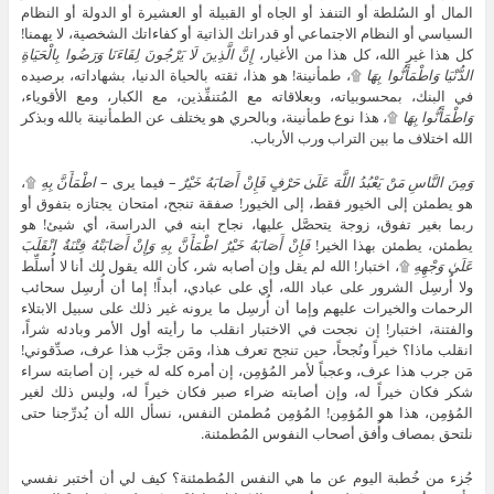
المال أو السُلطة أو التنفذ أو الجاه أو القبيلة أو العشيرة أو الدولة أو النظام
السياسي أو النظام الاجتماعي أو قدراتك الذاتية أو كفاءاتك الشخصية، لا يهمنا!
كل هذا غير الله، كل هذا من الأغيار،
إِنَّ الَّذِينَ لَا يَرْجُونَ لِقَاءَنَا وَرَضُوا بِالْحَيَاةِ
الدُّنْيَا وَاطْمَأَنُّوا بِهَا
۩، طمأنينة! هو هذا، ثقته بالحياة الدنيا، بشهاداته، برصيده
في البنك، بمحسوبياته، وبعلاقاته مع المُتنفِّذين، مع الكبار، ومع الأقوياء،
وَاطْمَأَنُّوا بِهَا
۩، هذا نوع طمأنينة، وبالحري هو يختلف عن الطمأنينة بالله وبذكر
الله اختلاف ما بين التراب ورب الأرباب.
وَمِنَ النَّاسِ مَنْ يَعْبُدُ اللَّهَ عَلَىٰ حَرْفٍ فَإِنْ أَصَابَهُ خَيْرٌ
– فيما يرى –
اطْمَأَنَّ بِهِ
۩،
هو يطمئن إلى الخيور فقط، إلى الخيور! صفقة تنجح، امتحان يجتازه بتفوق أو
ربما بغير تفوق، زوجة يتحصَّل عليها، نجاح ابنه في الدراسة، أي شيئ! هو
يطمئن، يطمئن بهذا الخير!
فَإِنْ أَصَابَهُ خَيْرٌ اطْمَأَنَّ بِهِ وَإِنْ أَصَابَتْهُ فِتْنَةٌ انْقَلَبَ
عَلَىٰ وَجْهِهِ
۩، اختبار! الله لم يقل وإن أصابه شر، كأن الله يقول لك أنا لا أُسلِّط
ولا أُرسِل الشرور على عباد الله، أي على عبادي، أبداً! إما أن أُرسِل سحائب
الرحمات والخيرات عليهم وإما أن أُرسِل ما يرونه غير ذلك على سبيل الابتلاء
والفتنة، اختبار! إن نجحت في الاختبار انقلب ما رأيته أول الأمر وبادئه شراً،
انقلب ماذا؟ خيراً ونُجحاً، حين تنجح تعرف هذا، ومَن جرَّب هذا عرف، صدِّقوني!
مَن جرب هذا عرف، وعجباً لأمر المُؤمِن، إن أمره كله له خير، إن أصابته سراء
شكر فكان خيراً له، وإن أصابته ضراء صبر فكان خيراً له، وليس ذلك لغير
المُؤمِن، هذا هو المُؤمِن! المُؤمِن مُطمئن النفس، نسأل الله أن يُدرِّجنا حتى
نلتحق بمصاف وأُفق أصحاب النفوس المُطمئنة.
جُزء من خُطبة اليوم عن ما هي النفس المُطمئنة؟ كيف لي أن أختبر نفسي