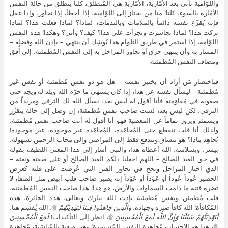
واللوّامية تأتي بعد الأمّارية، الأمّارية هي المُنطلَق، كلنا ينطلق من حالة النفس
الأمّارة بالسوء، كلنا! منا مَن يجتاز إلى اللوّامية، إذا أخطأ، إذا تجاوز، وإذا غفل
فإنه يُقرِّع نفسه دائماً بالملامات وبالندمات، لماذا؟ لماذا فعلت هذا؟ لماذا
تركت هذا؟ لماذا تجاسرت وتجرأت على هذا؟ كيف؟ وأنى؟ وهكذا! هذه النفس
اللوّامة، إذا استمر في طريق التلوام هذا يُوشِك أن ينتهي – بإذن الله وفضله –
المسار به وأن ينتهي حرق أو تجاوز المراحل به إلى النفس المُطمئنة، إلى أُفق
ومصاف النفس المُطمئنة.
فباختصار مَن أراد أن يختبر نفسه – هل هو ذو نفس مُطمئنة أو نفس غير
مُطمئنة – ليسأل نفسه عن هذا، إذا كان يشتهي ما حرَّم الله ويلذ له ويجد حتى
صعوبة في مُقاوَمته فأنا أقول له ليس بعد، نسأل الله لك الترقي ومزيداً من
الترقي، لكن ليس بعد، لست صاحب نفس مُطمئنة، إن وصل إلى حالة يتقزَّز
ويشمئز ويزور تماماً عن المعصية فهو أنا أقول له أنت صاحب نفس مُطمئنة،
ولذلك أنا قلت تنقطع حتى المُجاهَدة، المُجاهَدة غير موجودة، غير موجودة!
يُجاهِد ماذا؟ هو ينساق ويندفع فقط إلى المراضي وإلى محاب الرحمن بسهولة،
بيسر، وبسلاسة، الله أعطاه هذا، والنبي أشار إلى هذا المعنى اللطيف بقوله
في حق العبد الصالح – اللهم اجعلنا ذلكم العبد الصالح أو على صفته ونعته –
الذي اجتاز المراحل ونجح في تجاوز الفتن التي عُرِضت على قلبه كعرض
الحصير عُوداً عُوداً أو عَوْداً أو عَوْداً إنه يصير صاحب قلب أبيض مثل الصفا، لا
تضره فتنة ما دامت السماوات والأرض، هو هذا! هذا صاحب النفس المُطمئنة،
قلب مُطمئن ونفس مُطمئنة بإذت الله تبارك وتعالى، هذه الجائزة، هذه
المُكافأة! الله كافأ صبره وجهاده،
وَالَّذِينَ جَاهَدُوا فِينَا لَنَهْدِيَنَّهُمْ
۩، الله يُقسِم هنا،
لَنَهْدِيَنَّهُمْ سُبُلَنَا وَإِنَّ اللَّهَ لَمَعَ الْمُحْسِنِينَ
۩، انظر إلى التأكيدات!
لَمَعَ الْمُحْسِنِينَ
۩، هذا هو الإحسان، مُجاهَدة النفس المُستمِرة! وهي صعبة بالمُناسَبة، مُجاهَدة