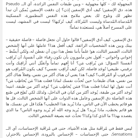
المجهولة لك – كلها مجهولية – وبين طبقات النفس الزائدة، أي الــ Pseudo
هذه، دق الإسفين! كيف أدق الإسفين إذن؟ إن دققت الإسفين يُمكِن أن تبدأ
تظهر لك وتلوح لك بعض ملامح هذه النفس المطمورة، المسكينة
المُدساة،المُدساة وليست المُزكاة، كيف تُزكيها؟ ليست في المشهد، ليست
على المسرح أصلاً هي، مُستعبَدة تماماً!
دق الإسفين، كيف أدق الإسفين؟ قالوا حاول أن تجعل فاصلة – فاصلة حقيقية –
بينك وبين هذه الشخصيات الزائفة، كيف أفعل هذا؟ عاملها على أنها الشخص
الثالث، الضمير الثالث، هو! علماً بأننا نفعل هذا دون أن نفطن له، ولكي أُبسِّط –
إخواني وأخواتي – أقول نحن مأمورون بأن نكون رقباء على أنفسنا، أن نُراقِب
أنفسنا! السؤال: مَن يُراقِب مَن؟ أنا أفهم تماماً وأتقبَّل أنني أُراقِبك وأنت
ترقبني، طبيعي! تُوجَد فاصلة، لكن كيف أُراقِب نفسي؟ كيف يكون المُراقِب هو
المرقوب أو المُراقَب؟ كيف؟ هذا يعني أن هناك أكثر من نفس، وفعلاً هناك أكثر
من نفس، هناك طبقات! حين تُحدِّث نفسك لماذا فعلت هذا؟ مَن يُخاطِب مَن؟
أنت تقول لها لماذا فعلت هذا؟ فمَن يُخاطِب مَن؟ تُوجَد أكثر من طبقة، انتبه!
تُوجَد أكثر من طبقة، يُوجَد أكثر من كيان في الداخل، ولذلك لكي تُفلِح في صُنع
هذه الفاصلة دق الإسفين وعامل هذه الذوات على أنها الشخص الثالث، قل ها
هو قائم يخطب الآن في الناس، ماذا يُريد هذا الخطيب؟ هكذا قل عن نفسك، ها
هو قائم يخطب، ماذا يُريد؟ هل يُريد وجه الله أم يُريد وجوه الناس؟ ما الذي
يقصده بهذا؟ ما الذي كذا وكذا؟ تحدَّث عنه بصيغة الشخص الثالث.
ليس فقط في مُراقَبة مثل هذه الأشياء، حتى في مُراقَبة الإحساسات، أي الــ
Sensations، حتى الإحساسات – الإحساس بالبرودة، الإحساس بالاحترار،