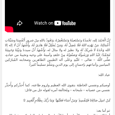
إِنَّ
الْحَمْدَ
لِلهِ، نَحْمدُهُ ونَسْتَعينُهُ وَنَسْتَغْفِرُهُ، وَنَعُوذُ باللهِ
مِنْ شر
ورِ أَنْفُسِنَا وسَيِّئَاتِ
أَعْمَالِنَا، مَنْ يَهْدِهِ
اللهُ
فَلَا
مُضِلَّ لَهُ، وَمَنْ يُضْلِلْ
فَلَا
هَادِيَ لَهُ، و
أَشْهَدُ أَنْ لَا
إله إلا
الله وَحْدَهُ لَا شَرِيْكَ
لَهُ
ولا نظيرَ له ولا مثالَ له،
وَأَشْهَدُ أَنَّ
سيدنا و
نَبِيَّنَا
وَحَبِيبَنَا
مُحَمَّدًا عَبْدُ اللهِ وَرَسُولُهُ وَصَفْوَتُهُ
مِنْ خلقهِ وأمينهُ على وحيه ونجيبهُ من عبادهِ،
صَلَّى اللَّهُ
– تعالى –
عَلَيْهِ
وعَلَى آله الطيبين الطاهرين وصحابته المُبارَكين
الميامين وأتباعهم بإحسانٍ إلى يوم الدينِ وسَلَّمَ تسليماً كثيراً.
عباد الله:
أوصيكم ونفسي الخاطئة بتقوى الله العظيم ولزوم طاعته، كما أُحذِّركم وأُحذِّر
نفسي من عصيانه – سُبحانه – ومُخالَفة أمره لقوله جل من قائل:
مَّنْ عَمِلَ صَالِحًا فَلِنَفْسِهِ ۖ وَمَنْ أَسَاءَ فَعَلَيْهَا ۗ وَمَا رَبُّكَ بِظَلَّامٍ لِّلْعَبِيدِ
۩
ثم أما بعد: