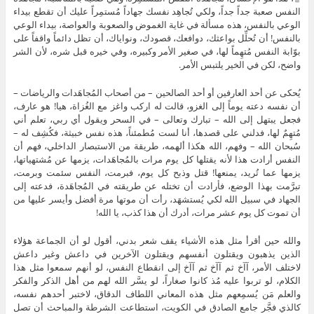
النفس صعبة جداً جداً، ولكي تُجاهِد نفسك جهاداً مُستمِراً عليك أن تقطع بيداء
الوعي بالنفس، هذه مسألة في غاية الغموض والصعوبة والعواصة، بيداء الوعي
بالنفس! أن تُحلِّل بواعثك، دوافعك، قصودك، ونواياك، أن تظل دائماً واقفاً على
بوّابة النفس مُتهِماً لها، في صغير الأمر وكبيره، وفي خيره قبل شره، لأن الشر
واضح، لكن في الخير يلتبس الأمر.
يُحكى عن أحد العارفين أو أحد الصالحين – من أصحاب المُجاهَدات والرياضات –
أن نفسه دعته يوماً إلى الغزو، قالت له اركب واغز مع الغُزاة، هيا! هو عارف،
فجعل يبتهل إلى الله – تبارك وتعالى – في السحر ويقول أي ربي، تعلم أني
مُتهِمٌ لها، فدلني على قصدها، أنا لست مُطمئناً، هذه نفس خبيثة، فكُشِف له –
سُبحان الله – وفهم، الله هكذا ألهمه، طريقة من الاستبصار الداخلي، فهم أن
النفس أرادت هذا لأنه يقتلها كل يوم مرات بالمُجاهَدات، يزمها عن مُشتهياتها،
يزمها عما تُريد، يمنعها! قتل وذبح كل يوم، فبرمت، النفس سئمت وبرمت،
تبرَّمت بهذا الوضع، فأرادت أن تختله عن طريقته في المُجاهَدة، فدعته إلى
الجهاد في سبيل الله لكي يُستشهَد، رأت أن موتها مرة أفضل وأيسر عليها من
أن تموت كل يوم عشر مرات، أدرك أن هذا كذب، يا الله!
والله حين أقرأ مثل هذه الأشياء يقف شعر بدني، أقول لو أن الجماعة هؤلاء
الذين يذهبون ويقتلون أنفسهم ويقتلون الآخرين في داعش وغير داعش
لاختلف الأمر، آآخ ثم آآخ ثم آآخ إلى انقطاع النفس، لو أنهم سمعوا مثل هذا
الكلام، لو تربوا عليه مُذ كانوا صغاراً، لو يسَّر الله لهم من أهل الذكر والفكر
والعلم مَن يُسمِعهم مثل هذه المعاني اللطاف الدقاق، لاختبر أحدهم نفسه،
كالذي فجَّر جامع الصادق في الكويت، استطاعت الشرطة والمباحث أن تصل