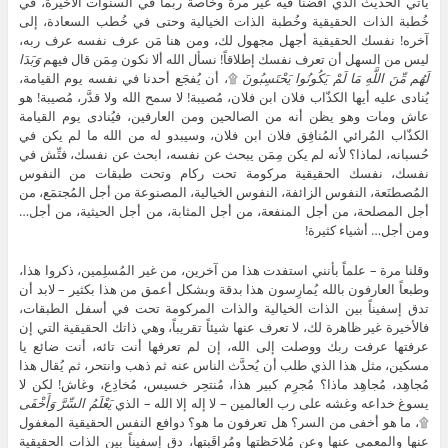
يأتي الحديث الذي أفضنا فيه غير مرة وخاصة ربما في السنوات الأخيرة، في
خُطبة الذات الحقيقية وخُطبة الذات الخيالية وحتى في خُطب السعادة، إلى
آخره! نفسك الحقيقية أجهل مجهول لك، ومن هنا مَن عرف نفسه عرف ربه،
ليس من السهل أن تعرف نفسك إطلاقاً! نسأل الله ألا نكون مِمَن قال فيهم
وَبَدَا
لَهُم مِّنَ اللَّهِ مَا لَمْ يَكُونُوا يَحْتَسِبُونَ
۩، أن يُفجَع أحدنا في نفسه يوم القيامة،
يُنادى عليه أيها الكذّاب فلان ابن فلان، مُصيبة! لا سمح الله ولا قدَّر، مُصيبة! هو
عاش ومات وهو يظن أنه من الصالحين ومن العارفين، فيُنادى يوم القيامة
الكذّاب المُرائي المُنافِق فلان ابن فلان، وسيبدو له من الله ما لم يكن في
حُسبانه، لماذا؟ لأنه لم يكن مِمَن يبحث عن نفسه، ابحث عن نفسك، فتِّش في
نفسك، نفسك الحقيقية مركومة تحت ركام وتحت طبقات من النفوس
المُصطنَعة، النفوس الزائفة، النفوس الخيالية، المصنوعة من أجل المُجتمَع، من
أجل المصلحة، من أجل المنفعة، من أجل المثابة، من أجل الحيثية، من أجل…
ومن أجل… أشياء كثيرة!
وقلنا مرة – علماً بأنني استفدت هذا من آخرين، من غير المُسلِمين، ذكروا هذا،
وطبعاً العارفون بالله يُمارِسون هذا بدقة وبشكل أعمق من هذا بكثير – لابد أن
تدق إسفيناً بين الذات الخيالية والذات المركومة تحت في أسفل الطبقات،
فالأخيرة غير ظاهرة لك، لا تعرف عنها شيئاً تقريباً، وهي ذاتك الحقيقية التي إن
عرفتها عرفت ربك ووصلت إلى الله، إن لم تعرفها أنت تائه، أنت ضائع يا
مسكين، مثل هذا الذي طلب أن يُحدَّث الناس عنه ثم ذهب وانتحر، ثم يُقال هذا
مُجاهِد، مُجاهِد ماذا؟ مُجرِم كبير هذا، مُنتحِر خسيس، مُخادِع، وغاش! لكن لا
يسوغ خداعه وغشه على رب العالمين – لا إله إلا الله – الذي
يَعْلَمُ السِّرَّ وَأَخْفَى
۩، ما هو أخفى من السر؟ هل تعرفون ما هو؟ دوافع النفس الحقيقية المغفول
عنها والمعمي عنها وعن مُلاحَظتها ومُراقَبتها، دق إسفيناً بين الذات الحقيقية