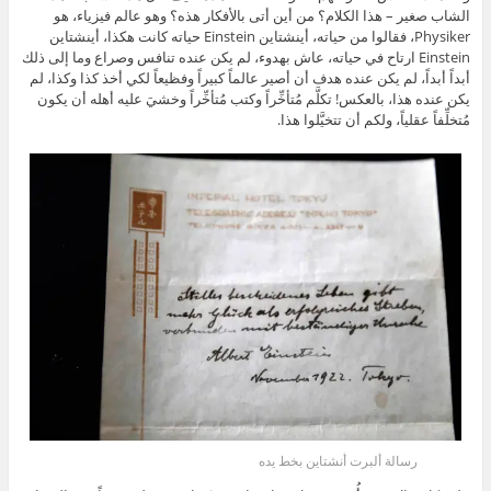
الشاب صغير – هذا الكلام؟ من أين أتى بالأفكار هذه؟ وهو عالم فيزياء، هو
Physiker، فقالوا من حياته، أينشتاين Einstein حياته كانت هكذا، أينشتاين
Einstein ارتاح في حياته، عاش بهدوء، لم يكن عنده تنافس وصراع وما إلى ذلك
أبداً أبداً، لم يكن عنده هدف أن أصير عالماً كبيراً وفظيعاً لكي أخذ كذا وكذا، لم
يكن عنده هذا، بالعكس! تكلَّم مُتأخِّراً وكتب مُتأخِّراً وخشيَ عليه أهله أن يكون
مُتخلِّفاً عقلياً، ولكم أن تتخيَّلوا هذا.
رسالة ألبرت أنشتاين بخط يده