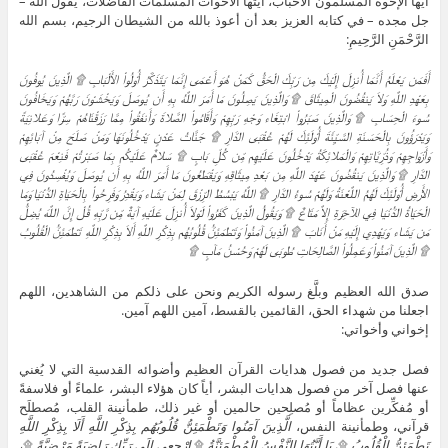
أيها الإخوة المسلمون الأحباب، أيتها الأخوات المسلمات الفاضلات، يقول الله –
جل مجده – في كتابه العزيز بعد أن أعوذ بالله من الشيطان الرجيم، بسم الله
الرَّحْمَنِ الرَّحِيمِ:
أَفَمَن يَعْلَمُ أَنَّمَا أُنزِلَ إِلَيْكَ مِن رَبِّكَ الْحَقُّ كَمَنْ هُوَ أَعْمَى إِنَّمَا يَتَذَكَّرُ أُوْلُواْ الأَلْبَابِ ۩ الَّذِينَ يُوفُونَ
بِعَهْدِ اللَّهِ وَلاَ يَنقُضُونَ الْمِيثَاقَ ۩ وَالَّذِينَ يَصِلُونَ مَا أَمَرَ اللَّهُ بِهِ أَن يُوصَلَ وَيَخْشَوْنَ رَبَّهُمْ وَيَخَافُونَ
سُوءَ الْحِسَابِ ۩ وَالَّذِينَ صَبَرُواْ ابْتِغَاء وَجْهِ رَبِّهِمْ وَأَقَامُواْ الصَّلاةَ وَأَنفَقُواْ مِمَّا رَزَقْنَاهُمْ سِرًّا وَعَلانِيَةً
وَيَدْرَؤُونَ بِالْحَسَنَةِ السَّيِّئَةَ أُوْلَئِكَ لَهُمْ عُقْبَى الدَّارِ ۩ جَنَّاتُ عَدْنٍ يَدْخُلُونَهَا وَمَنْ صَلَحَ مِنْ آبَائِهِمْ
وَأَزْوَاجِهِمْ وَذُرِّيَّاتِهِمْ وَالْمَلائِكَةُ يَدْخُلُونَ عَلَيْهِم مِّن كُلِّ بَابٍ ۩ سَلامٌ عَلَيْكُم بِمَا صَبَرْتُمْ فَنِعْمَ عُقْبَى
الدَّارِ ۩ وَالَّذِينَ يَنقُضُونَ عَهْدَ اللَّهِ مِن بَعْدِ مِيثَاقِهِ وَيَقْطَعُونَ مَا أَمَرَ اللَّهُ بِهِ أَن يُوصَلَ وَيُفْسِدُونَ فِي
الأَرْضِ أُوْلَئِكَ لَهُمُ اللَّعْنَةُ وَلَهُمْ سُوءُ الدَّارِ ۩ اللَّهُ يَبْسُطُ الرِّزْقَ لِمَنْ يَشَاء وَيَقْدِرُ وَفَرِحُواْ بِالْحَيَاةِ الدُّنْيَا وَمَا
الْحَيَاةُ الدُّنْيَا فِي الآخِرَةِ إِلاَّ مَتَاعٌ ۩ وَيَقُولُ الَّذِينَ كَفَرُواْ لَوْلاَ أُنزِلَ عَلَيْهِ آيَةٌ مِّن رَّبِّهِ قُلْ إِنَّ اللَّهَ يُضِلُّ
مَن يَشَاء وَيَهْدِي إِلَيْهِ مَنْ أَنَابَ ۩ الَّذِينَ آمَنُواْ وَتَطْمَئِنُّ قُلُوبُهُم بِذِكْرِ اللَّهِ أَلاَ بِذِكْرِ اللَّهِ تَطْمَئِنُّ الْقُلُوبُ
۩ الَّذِينَ آمَنُواْ وَعَمِلُواْ الصَّالِحَاتِ طُوبَى لَهُمْ وَحُسْنُ مَآبٍ ۩
صدق الله العظيم وبلَّغ رسوله الكريم ونحن على ذلكم من الشاهدين، اللهم
اجعلنا من شهداء الحق، القائمين بالقسط، آمين اللهم آمين.
إخواني وأخواتي:
فصل جديد من فصول هدايات القرآن العظيم وأضوائه القدسية التي لا يُغني
عنها فصل آخر من فصول هدايات البشر، أياً كان هؤلاء البشر، علماءً أو فلاسفةً
أو مُفكِّرين عظاماً أو مُصلِحين حالمين أو غير ذلك، طمأنينة القلب، مُصطلَح
قرآني، وطمأنينة النفس،
الَّذِينَ آمَنُوا وَتَطْمَئِنُّ قُلُوبُهُم بِذِكْرِ اللَّهِ أَلَا بِذِكْرِ اللَّهِ
تَطْمَئِنُّ الْقُلُوبُ
۩،
يَا أَيَّتُهَا النَّفْسُ الْمُطْمَئِنَّةُ
۩
ارْجِعِي إِلَى رَبِّكِ رَاضِيَةً مَرْضِيَّةً
۩،