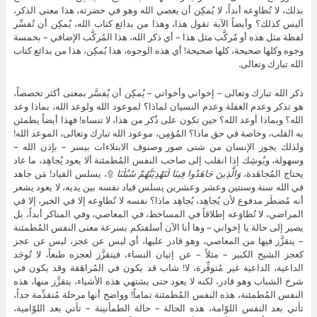
بذلك، لا تُطاوِعه أبداً، لا يُمكِن أن يعصي الله وهو في حضرته، هذا معنى الذكر،
أليس كذلك؟ وأيضاً الآية تقول هذا، وهذا من بدائع كتاب الله، يُمكِن أن تُفسِّر
لفظة مثل هذه أو مُركَّب مثل هذا – أي ذكر الله، هذا المُركَّب الإضافي – بخمسة
وجوه وكلها صحيحة، كلها صحيحة! أي هذه الوجوه، هذا يُمكِن، هذا من بدائع كتاب
الله تبارك وتعالى.
ذكر الله تبارك وتعالى – إخواني وأخواتي – يُمكِن أن يُفسَّر بمعنى أكثر تخصصاً،
هو تذكر وعدم الغفلة وعدم النسيان لماذا؟ لموعود الله ولوعد الله، بماذا وعد
الله؟ وبماذا أوعد الله؟ حين تكون على ذُكر من هذا، لا تنساه! فهذا أيضاً يطمئن
به القلب، وخاصة في حق ماذا؟ المُؤمِن، موعود الله تبارك وتعالى، الموعد الله!
ولذلك يجوز الإنسان من شتى صور وصنوف الابتلاءات بيسر – بإذن الله –
وسهولة، ويُوشِك إذا انقلب إلى صاحب النفس المُطمئنة ألا يعود يُجاهِد، ما عاد
يحتاج المُجاهَدة،
وَالَّذِينَ جَاهَدُوا فِينَا لَنَهْدِيَنَّهُمْ سُبُلَنَا
۩، يسلس القياد! مَن جاهد
في الله سنة وسنتين وعشر وعشرين يسلس قياد نفسه بين يديه، لا يعود يشعر
أنه مُضطَر مدفوع لأن يُجاهِد، يُجاهِد ماذا؟ نفسه لا تُطاوِعه إلا في الخير، إلا في
المراضي، لا تُطاوَعه إطلاقاً في المساخط، في المعاصي، وفي المناكر أبداً، بل
يصير إلى حالة يا إخواني – وها أنا الآن أسلفتكم بسرعة معنى النفس المُطمئنة
– يتقزَّز فيها من المعاصي، وهو قادر عليها، أي ليس عن عجز، ليس عن عجز
كعجز الشيخ الكبير – مثلاً – عن إتيان النساء، فيتقزَّز لعجزه طبعاً، لا تُوجَد
الداعية، الداعية غير مُتوفِّرة، لا! شاب قد يكون في المُراهَقة وقد يكون في
شرخ الشباب وهو قادر، لكنه لا يعود حتى يشتهي هذه الأشياء، يتقزَّز منها، هذه
النفس المُطمئنة، هذه النفس المُطمئنة تماماً! وواضح أنها مرحلة مُتقدِّمة جداً،
تأتي بعد النفس اللوّامة، هذه الحالة – حالة الطمأنينة – تأتي بعد اللوّامية،