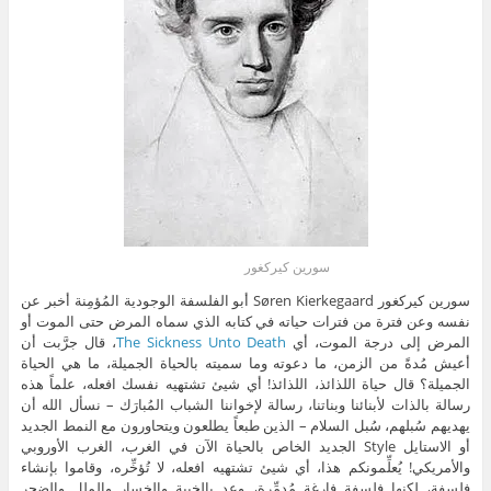
سورين كيركغور
سورين كيركغور Søren Kierkegaard أبو الفلسفة الوجودية المُؤمِنة أخبر عن
نفسه وعن فترة من فترات حياته في كتابه الذي سماه المرض حتى الموت أو
المرض إلى درجة الموت، أي
The Sickness Unto Death
، قال جرَّبت أن
أعيش مُدةً من الزمن، ما دعوته وما سميته بالحياة الجميلة، ما هي الحياة
الجميلة؟ قال حياة اللذائذ، اللذائذ! أي شيئ تشتهيه نفسك افعله، علماً هذه
رسالة بالذات لأبنائنا وبناتنا، رسالة لإخواننا الشباب المُبارَك – نسأل الله أن
يهديهم سُبلهم، سُبل السلام – الذين طبعاً يطلعون ويتحاورون مع النمط الجديد
أو الاستايل Style الجديد الخاص بالحياة الآن في الغرب، الغرب الأوروبي
والأمريكي! يُعلِّمونكم هذا، أي شيئ تشتهيه افعله، لا تُؤخِّره، وقاموا بإنشاء
فلسفة، لكنها فلسفة فارغة مُدمِّرة، وعد بالخيبة والخسار والملل والضجر