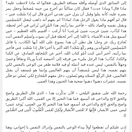
إلى السائق الذي أوصله وأقله مسافة الطريق، فقالوا له ماذا لاحظت عليه؟
ماذا قال؟ وماذا حدث؟ فقال كان ساكتاً ثم أخرج من جيبه مُصحَفاً وجعل يمر
بصره عليه، كأنه يتلو! وقبل أن ينزل حين نقدني أجري قال لي إذا سُئلت عني –
قال لم أفهم ماذا يقول الرجل هذا، لماذا؟ لم يفهم أنه ذاهب ليقتل المُسلِمين
ويقتل نفسه والعياذ بالله – فأخبر بما رأيته، هذا المُرائي يُرائي في آخر لحظة،
هذا كذّاب، شيئ غريب، شيئ مُرعِب! أنا أُرعَب – أُقسِم بالله العظيم – حين
أسمع مثل هذه الأشياء، يا الله! إلى آخر لحظة قبل أن تموت وتُسلِم النفس أنت
تُخادِع ربك عز وجل! هل تظن أن هذا يسوغ على الله أيها الكاذب، يا قاتل
المُسلِمين المُوحِّدين وهم ركّع سُجّد؟ الله أكبر يا أخي! قال إذا سُئلت عني فأخبر
بما رأيته، أخبر أنني كنت أتلو كتاب الله، أخبر عن المُجاهِد الصادق، عن الكذا
والكذا، كذّاب! هذا الرجل مليء من فرقه إلى أخمصه كذباً ورياءً ونفاقاً وعمىً
وجهلاً بالنفس، ليس عنده قيد أنملة أو قيد قلامة ظفر من الوعي بالنفس لكي
يتهم نفسه، هذا ليس مُستعِداً أن يتهم العالمين وإنما هو مُستعِد أن يقتل
العالمين، قتل الركّع السجّد وهو يُصلون، دخل معهم المُخادِع لكي يُصلي ثم فجَّر
نفسه، عشرات ذهبوا! ذهبوا ضحية هذا الجنون وهذا العمى.
رحمة الله على شقيق البلخي – الآن تذكَّرت هذا – الذي قال الطريق واضح
والحق لائح والداعي قد أسمع، فما هذا التحير إلا من العمى، الله أكبر! الطريق
واضح والحق لائح والداعي قد أسمع، فما هذا التحير إلا من العمى، يُوجَد عمى!
ليس عمى الأبصار،
فَإِنَّهَا لا تَعْمَى الأَبْصَارُ وَلَكِنْ تَعْمَى الْقُلُوبُ الَّتِي فِي الصُّدُورِ
۩.
إذن عليكم أن تقطعوا أولاً بيداء الوعي بالنفس وإدراك النفس يا إخواني، وهنا