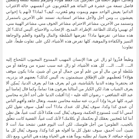
فاصل تسعة من عشرة في المائة هم المُغترِبون عن أنفسهم، حالة الاغتراب
الدائم! يعيش الواحد منهم ويموت وهو مُغترِب، كيف؟ لماذا؟ لأنهم يا إخواني
يعيشون بــ ومن أجل ولأجل مشاعر استنادية، تستند على الآخرين باستمرار
وتستمد من الآخرين، مشاعر الاحترام، مشاعر الخوف مني، مشاعر الهيبة مني،
أي تهيبي! وكذلك الطاعة، الإطراء، المديح، الإعجاب، والاحتياج، أليس كذلك؟ كل
هذه مشاعر، تفرضها ماذا؟ تفرضها السُلطة والمال والقوة والعلم والوجاهة
التميز والكفاءة والموهبة، كلها تفرض هذه الأشياء، لكن على تفاوت طبعاً، على
تفاوت!
وطبعاً قدِّروا لو زال عن هذا الإنسان المهيب الممدوح المحبوب المُحتاج إليه
الــ… الــ… الــ… كل هذه الأشياء، لو زال عنه سبب تميزه من وجاهة أو من
سُلطة أو من مال أو من علم أو من جمال أو من أي شيئ، ماذا يكون موقف
هؤلاء؟ مُعظَمهم على الإطلاق سيشمتون به، أليس كذلك؟ بعضهم قد يزدريه،
قد يحتقره! وهذه الدنيا بالمُناسَبة، مَن لم يعرف هذا لم يعرف الدنيا، يُمكِن ألا
يعرف الشباب هذا، لكن الكبار من أمثالنا يعرفون هذا تماماً، وكما قال إمامنا أبو
عبد الله الشافعي – رضوان الله عليه – إذا أقبلت الدنيا على أحد أعارته محاسن
غيره، كلها عرية! وإذا أدبرت عنه سلبته محاسن نفسه، وتعال جاهد وأفهِم الناس
أن عندي كذا وكذا، سوف يُقال لك عندك ماذا؟ أنت أهبل، سوف تقول لكن
أمس أنا كنت مُستودِع الحكمة، وسوف يُقال كنت هكذا لأنك كنت غنياً، هل تظن
أننا كنا مُعجَبين بعقلك أو بحكمتك أو بكلامك؟ لأنك كنت غنياً، القضية كانت تتعلَّق
بالجيب، الفلوس! من أجل فلوسك، لكن أنت اليوم فقير، تشحذ منا، أنت لا
شيئ، أنت أحمق، سوف تقول كل ما أقوله هو كذا وكذا، وسوف يُقال كل ما
تقوله حماقة، لا يعنينا، لم نطلبه يوماً! هذه هي الحياة وهذه هي الناس، ومع ذلك