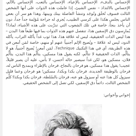
الإحساس بالدفء، الإحساس بالإعياء، الإحساس بالتعب، الإحساس بالألم،
الإحساس بالالتذاذ – نفس الشيئ، إذا عاملت هذه الذوات على أنها الشخص
الثالث فسوف تُخلَق وتُوجَد وتنشأ الفاصلة بينك وبينها، وهذا هو سر أن بعض
الناس يجلس هكذا على كرسي الطبيب، يُجري له جراحة مُؤلِمة جداً جداً، دون
أن يأخذ بنجاً، خاصة في تلك الشعوب التي تدرَّبت على هذه الأشياء، لماذا؟
يُمارِسون دق الإسفين هذا، تنفصل عنهم هذه الذوات بما فيها طبعاً هذا البدن –
هذا ليس الذات الحقيقية، ليس له علاقة هذا، هذا ثوب غداً يأكله التراب، يأكله
الدود، ليس له علاقةَ – ويُصبِح الإلم أجنبياً عنهم أو منهم، خاصة لمَن أمعن في
هذه الطريقة، أي في هذا التكنيك Technique، لمَن أمعن! يُصبِح أجنبياً، هو لا
يتألَّم، الذات الحقيقية لا تتألَّم، لكنه يقول هذا مسكين، يتألَّم هذا البدن، يتألَّم
فلان، مسكين هو، لكن غداً سيصير حاله أحسن، لا بأس، عليه أن يصبر قليلاً،
عجيب! يقول هذا مسكين، هو فرحان بالنجاح، فرحان بالإطراء وبمديح الناس له،
فرحان بالوظيفة الجديدة، فرحان بكذا وبكذا، مسكين! هو فرحان وعما قليل
سيزول كل هذا عنه أو سيزول هو عنه، فرحان بالسُلطة، فرحان بكذا وبكذا! كلِّم
الشخص الثالث، دائماً دق الإسفين، لكي تصل إلى الشخص الحقيقي.
إخواني وأخواتي: