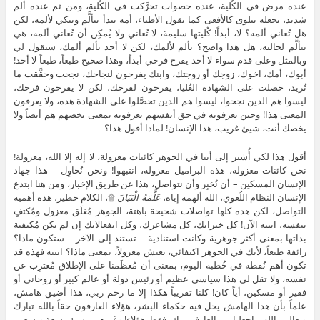
عنده مرض في الكُلية، عنده حصوات تحرَّكت في الكُلية، ومن ثم عنده ألم
شديد، يجعله يتلوى كالأفعى كما يقول الأطباء، أمه تبدأ تتألَّم وتبكي لألمه، لكن
هل تُعاني ألمه؟ لا، أبداً! كُليتها سليمة، لا تُعاني ولا يُمكِن أن تُعاني ألمه، هي
تتألَّم لحالته، هل هذا واضح؟ تألم لألمك، لكن لا أحد يألم ألمك، ستقول لي
وبالمثل وعلى قدم سواء لا أحد يفرح فرحي أبداً، وهذا صحيح طبعاً، طبعاً لا أحد!
أبوك، أمك، اخوك، زوجك أو زوجتك، وابنك يفرحون لنجاحك، نجحت وحقَّقت ما
تُريد، حصلت على الشهادة العُليا، يفرحون لفرحك، لكن لا يفرحون فرحك،
ليسوا هم الذين نجحوا، ليسوا هم الذين تحصَّلوا على الشهادة هذه، ولا يعرفون
المعنى هذا! وحين يعرفونه في حق أنفسهم يعرفونه بمعنى يخصهم هم أيضاً ولا
يخصك أنت، شيئ غريب، هذا الإنسان! لماذا أقول هذا؟
أقول هذا لكي أُشير إلى أننا في الجوهر كائنات معزولة، لا إله إلا الله، معزولة!
نحن كائنات معزولة، هذه البراميل معزولة، انتبهوا! ونحن نُحاوِل – هذا جهاد
الإنسان المسكين – أن نُخبِر وأن نتواصل، هذا عن طريق الإخبار، ومن هنا ابتدع
الإنسان النظام اللُغوي، الله ألهمه إياه،
عَلَّمَهُ الْبَيَانَ
۩، الكلام خطير، هذه أهمية
التواصل، لكن هذه كلها تواصلات شحيحة باهتة، الجوهر مُغلَق معزول ومُكتفٍ
بنفسه، انتبه الآن! كل خبراتك، كل مشاعرك، وكل انفعالاتك إن لم تكن مُكتفية
بذاتها بمعنى أكثر جوهرية وكانت استنادية – تستند إلى الآخر – ستكون ماذا؟
زائفة طبعاً، لأنك في الجوهر اكتفائي، تعيش معزولاً، بمعنى ماذا؟ انتبه فهذه قد
تكون أهم نُقطة في خُطبة اليوم، بمعنى أن مُعظَمنا على الإطلاق مُغترِب عن
نفسه، ولا تقل لي هذا سياسي عظيم أو رئيس دولة أو عالم كبير أو روحاني أو
فقير أو مسكين، أياً كان! كلنا تقريباً هكذا إلا ما رحم ربي، هذا أضيق هامش،
علماً بأن هذا الهامش يحل فيه حكماء البشر، هؤلاء العارفون حقاً بالله تبارك
وتعالى، اللهم اجعلنا من العارفين بك، فقط هؤلاء! وغيرهم بنسبة تسعة وتسعين