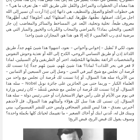
هذا معناه أن الخطوات والمراحل والنُقل على طريق الله – هل تعرف ما هي؟ –
هي خطوات الجلو والصقل والتنظيف، هي ذاتها! إذن إذا أردت أن تسير إلى الله
اجل مرآتك، اصقلها، نظِّفها، طهِّرها، كيف أصقلها؟ كيف أجلوها؟ كيف أُطهِّرها؟
معروف طبعاً، تخلية وتحلية، البُعد عن المساخط والمناكر والمغاضب إن جاز
التعبير، والتحلي بماذا؟ بالمراضي والمحاب والقُربات والخيور والمبار التي هي
مرضية لدى رب العالمين، لا إله إلا هو، هذا هو، المجازان شيئ واحد!
نعود، لكي لا نُطيل – إخواني وأخواتي – نعود، انتبهوا! هذا شيئ مُهِم جداً، طريق
اللذائذ إذن أو طريق التسامي الروحي، الكدح إلى الله أو تغذية وحوش النفوس
والشخصيات الزائفة بطبقاتها المُختلِفة، اختر أي الطريقين وأي السبيلين، لماذا
لا قعر في بحر اللذات؟ لماذا؟ هذا شيئ مُهِم، شيئ مُهِم جداً! إذا تسنت لك
فُرصة أن تجلس مع شيخ كبير في السن – وصل إلى سن السبعين أو الثمانين –
من الأثرياء سله هذا السؤال، أو إذا تسنت لك فُرصة أن تجلس مع واحد من
العلماء الكبار – وربما حتى من الحائزين على جائزة نوبل Nobel – سله هذا
السؤال، أو إذا تسنت لك فُرصة أن تجلس مع شخص مُتنفِّذ – كان رئيس وزارة
في يوم من الأيام أو على رأس جهاز الاستخبارات أو حتى رئيس دولة – سله هذا
السؤال، إن تسنى لك هذا سل كل هؤلاء وأمثالهم هذا السؤال، قل لأحدهم
أخبرني بصدق – هذا ليس للنشر الصحافي وليس حتى للنشر الفيسبوكي، بيني
وبينك قل له، عُدني ابنك أو أخاك الصغير – ما تقييمك لحياتك كلها بجُملة واحدة؟
وسوف يقول لك قبض الريح، قبض الريح!