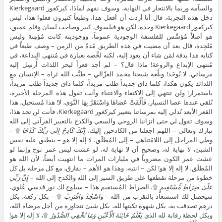
والسآمة وربما بالانتحار في النهاية، وسوف نفهم لماذا، كيركغور Kierkegaard
دخل هذه التجربة، قال أنا أردت أن أفعل هذا، وطبعاً كثيرون فعلوا هذا، ليس
كيركغور Kierkegaard وحده، لكن هو فيلسوف كبير وصاحب لسان وقلم عميق،
هو أصلاً مُؤسِّس للفلسفة الوجودية عموماً، ووجوديته كانت مُؤمِنة وليس
مُلحِدة، قال بعد أن مضيت في هذه الطريق مُدةً من الزمن – وصف طبعاً في
كتابه هذا بدقة لمَن شاء أن يعود إليه، لكنه لخَّصه بعبارة في مُنتهى البداعة، في
مُنتهى الإبداع والروعة! ماذا قال؟ – لم أجد قعراً لبحر اللذات أُرسِل إليه
مرساتي، لا يُوجَد! وبلُغة شيخنا محمد الغزّالي – طيَّب الله ثراه – الإنسان مع
اللذائذ يكون هكذا، كلما ذاق جديداً طلب مزيداً، كلما ذاق جديداً طلب مزيداً،
باستمرار! ولن تنتهي إلى الاكتفاء والاغتناء وأنت تقول هذه المرحلة الأخيرة،
نُلقي عندها عصا التسيار، فَأَلْقَتْ عَصَاهَا وَاسْتَقَرَّ بِهَا النَّوَى، لا! هذا مُستحيل، هذا
القعر الأبعد نُدلي إليه بمرساتنا بتعبير كيركغور Kierkegaard، فأنت لن تجد هذا،
وسوف تقول لي حتى اتزاننا الروحي والسعي والكدح بالتعبير القرآني إلى الله
تبارك وتعالى – اللهم اجعلنا من الكادحين إليك،
إِنَّكَ كَادِحٌ إِلَى رَبِّكَ كَدْحًا
۩ –
وطي المراحل إلى اللامُتناهي – إلى المُطلَق، لا إله إلا هو – ينطبق عليه نفس
الشيئ، لا نهاية له، وصحيح أن لا نهاية له، لو عشت ليس عمر نوح وإنما لو
عشت عمر الكون مضروباً في مليارات المرات ما انتهيت أيضاً، لأن الله هو
المُطلَق، لا إله إلا هو! لكن – انتبه، وهذا هو الأهم – بفارق، مع كل مرحلة بل كل
خطوة من مرحلة تقطعها على طريق السير إلى الله والكدح إلى الله –
إِنَّ رَبِّي
عَلَىٰ صِرَاطٍ مُّسْتَقِيمٍ
۩، الصراط المُستقيم هذا – سيلوح لك نور قدسي عُلوي،
سيحصل لك استسعاد بالتقرب من الله –
وَاسْجُدْ وَاقْتَرِبْ
۩ – بكل ركعة، بكل
درهم تصدقت به، بكل شهوة تكبتها لله، بكل شيئ تتجاوزه من أجل مرضاة الله،
وبكل لحظة رقابة لله الذي
يَعْلَمُ خَائِنَةَ الْأَعْيُنِ وَمَا تُخْفِي الصُّدُورُ
۩، لا إله إلا هو!