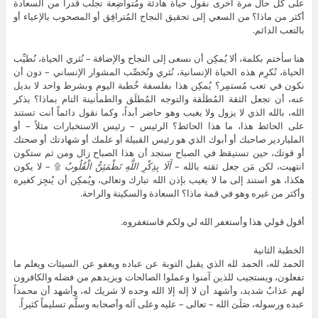
على كل حال مرة أُخرى نقول حياة هادئة ومُتواضِعة تجلب قدراً من السعادة
أكثر من ماذا؟ من السعي إلى تحقيق النجاح المُترافِق أو المصحوب بالإعياء أو
بالتعب الدائم.
هنا سأختم بكلمة، ألا يُمكِن أن نسعى إلى النجاح والإضافة – نُثري الحياة، نُطيِّب
الحياة، نُكرِم هذه الحياة الإنسانية، نُثري ونُخصِّب المشوار الإنساني – دون أن
نكون في تعب مُستمِر؟ يُمكِن هذا بفلسفة خُطبة اليوم وبشرط واحد لا بديل
عنه، أن تجعل الثقة المُطلَقة والتوجه المُطلَق والطمأنينة التام بماذا؟ بذكر
الله، بالله الذي لا يزول ولا يغيب وهو حاضر أبداً، وكما نقول دائماً أنت تستند
على الحائط هذا، ما هذا الحائط؟ الرئيس – رئيس الاستخبارات مثلاً – أو
الملياردير صاحبك أو أبوك الذي هو رئيس القبيلة أو علمك أو شهادتك أو صحتك
أو قوتك، حين تستيقظ في الصباح ستجد أن هذا الصباح زال ومن ثم ستكون
انتهيت، لكن مَن جعل ثقته بالله –
أَلَا بِذِكْرِ اللَّهِ تَطْمَئِنُّ الْقُلُوبُ
۩ – لا يكون
هكذا، هو استند إلى ما لا يغيب بإذن الله تبارك وتعالى، ويُمكِن أن يُنجِز كغيره
وأكثر من غيره وهو في قمة ماذا؟ السعادة والسكينة والراحة.
أقول قولي هذا وأستغفر الله لي ولكم فاستغفروه.
الخطبة الثانية
الحمد لله، الحمد لله الذي يقبل التوبة عن عباده ويعفو عن السيئات ويعلم ما
تفعلون، ويستجيب للذين آمنوا وعملوا الصالحات ويزيدهم من فضله والكافرون
لهم عذابٌ شديد، وأشهد أن لا إله إلا الله وحده لا شريك له، وأشهد أن محمداً
عبده ورسوله، صَلَىَ الله – تعالى – عليه وعلى آله وأصحابه وسلَّم تسليماً كثيراً.