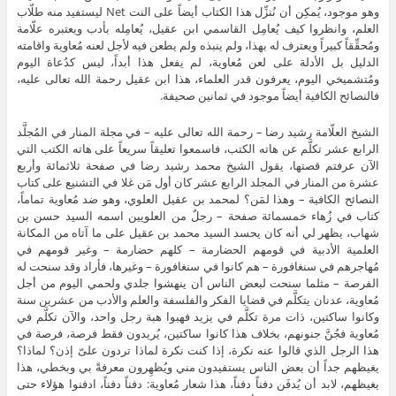
وهو موجود، يُمكِن أن نُنزِّل هذا الكتاب أيضاً على النت Net ليستفيد منه طلّاب
العلم، وانظروا كيف يُعامِل القاسمي ابن عقيل، يُعامِله بأدب ويعتبره علّامة
ومُحقِّقاً كبيراً ويعترف له بهذا، ولم ينبذه ولم يطعن فيه لأجل لعنه مُعاوية واقامته
الدليل بل الأدلة على لعن مُعاوية، لم يفعل هذا أبداً، ليس كدُعاة اليوم
ومُتشميخي اليوم، يعرفون قدر العلماء، هذا ابن عقيل رحمة الله تعالى عليه،
فالنصائح الكافية أيضاً موجود في ثمانين صحيفة.
الشيخ العلّامة رشيد رضا – رحمة الله تعالى عليه – في مجلة المنار في المُجلَّد
الرابع عشر تكلَّم عن هاته الكتب، فاسمعوا تعليقاً سريعاً على هاته الكتب التي
الآن عرفتم قصتها، يقول الشيخ محمد رشيد رضا في صفحة ثلاثمائة وأربع
عشرة من المنار في المجلد الرابع عشر كان أول مَن غلا في التشنيع على كتاب
النصائح الكافية – وهذا لمَن؟ لمحمد بن عقيل العلوي، وهو ضد مُعاوية تماماً،
كتاب في زُهاء خمسمائة صفحة – رجلٌ من العلويين اسمه السيد حسن بن
شهاب، يظهر لي أنه كان يحسد السيد محمد بن عقيل على ما آتاه من المكانة
العلمية الأدبية في قومهم الحضارمة – كلهم حضارمة – وغير قومهم في
مُهاجرهم في سنغافورة – هم كانوا في سنغافورة – وغيرها، فأراد وقد سنحت له
الفرصة – مثلما سنحت لبعض الناس أن ينهشوا جلدي ولحمي اليوم من أجل
مُعاوية، عدنان يتكلَّم في قضايا الفكر والفلسفة والعلم والأدب من عشرين سنة
وكانوا ساكتين، ذات مرة تكلَّم في يزيد فهبوا هبة رجل واحد، والآن تكلَّم في
مُعاوية فجُنَّ جنونهم، بخلاف هذا كانوا ساكتين، يُريدون فقط فرصة، فرصة في
هذا الرجل الذي قالوا عنه نكرة، إذا كنت نكرة لماذا تردون علىّ إذن؟ لماذا؟
يغيظهم جداً أن بعض الناس يستفيدون مني ويُظهِرون معرفةً بي وبخطي، هذا
يغيظهم، لابد أن يُدفَن دفناً دفناً، هذا شعار مُعاوية: دفناً دفناً، ادفنوا هؤلاء حتى