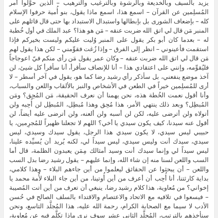
يزيد بالسيف وبالخديعة وبالرشوة وبالترغيب والترهيب – الذين حوَّلوا أمر
المُسلِمين عن القرآن – اسمع هذا، اسمع ماذا يقول، بنو أُمية حرفوا الإسلام
كله – بإضعاف الشورى بل بإبطالها واستبدال الاستبداد بها حتى قال قائلهم على
المنبر مَن قال لي اتق الله ضربت عنقه – مَن هو هذا؟ عبد الملك في أول خُطبة
له – بعدما كان أبو بكر يقول على المنبر وُليت عليكم وليست بخيركم فإذا
استقمت فأعينوني – انظر إلى الفرق – وإذا زُغت فقوِّمني – لكن هذا يقول لهم
مَن قال لي اتق الله ضربت عنقه – وكان عمر يقول مَن رأى منكم فيّ اعوجاجاً
فليُقوِّمه، وإنني على اعتقادي هذا – أنا للإنصاف سأقرأ، أنا سأقرأ كل شيئ، لن
آخذ موضع ينفعني، بل سأذكر رأي رشيد رضا كما هو، يقول في آخر أسطر – لا
أرى للمُسلِمين خيراً في الطعن في الأشخاص والنبز بالألقاب واللعن والسباب،
وأنا أقول نعمت الخُطة هذه، نحن يهمنا أن نعرف الحقيقة، مَن المُحِق؟ ومَن
المُبطِل؟ وبعد ذلك ينتهي الأمر، هذا مُحِق وهذا مُبطِل، المُبطِل لن أُحِبه ولن
أتولاه ولن أترضى عليه، لكن لن أسبه ولن ألعنه، ولن أترضى عليه أيضاً، لن
أقول عنه سيدنا، كيف يكون سيدي يا أخي؟ اللهم لا تجعلنا ظهيراً للمُجرِمين، يا
حبيبي ليس سيدي، لا يكون سيدي هذا الرجل، يقول سيدك وسيدي، ليس
سيدي، سيدك أنت وليس سيدي، ليس سيداً لي، لكنه يُريد أن يُسيِّده علينا،
ليس سيداً لي وإنما سيدك أنت وسيد أمثالك مِمَن يعبدون الظلمة، قال أما
السب واللعن لسنا منه إن شاء الله، وإنما عليهم – يقول رشيد رضا بدل السب
واللعن – أن يبحثوا عن الحقائق ليعلموا من أين جاءهم البلاء – وهذا كلامي،
بداية كارثتنا، أنا أُحِب أن أعرف من أين أُوتينا، من أين جاء البلاء لأُمة محمد يا
إخواني؟ من مُعاوية، هذا كلام رشيد رضا، ينبغي أن تعرف من أين أتت المُصيبة
– فيسعوا في تلافيه مع الاتحاد والاعتصام والاقتداء بالسلف الصالح في حُسن
الأدب لا سيما مع الصحابة الكرام، رحمة الله عليه، هذا المُجلَّد التاسع، ونحن
سنأخذهم بالترتيب، المُجلَّد الثاني عشر سوف نرى ماذا تكلَّم فيه عن مُعاوية،