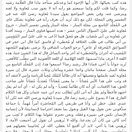
هذه كتب بحيالها، الآن أيها الإخوة كما وعدتكم سنأخذ ماذا قال العلّامة رشيد
رضا، وكما قلت لكم وكما سمعتم هو رأيه أنه لا يجوز سب مُعاوية ولا لعنه
ويترضى عنه، وفي بعض المواضع يقول سيدنا مُعاوية رضيَ الله عنه في
التفسير وفي المجلة، لكن مع ذلك نُريد أن نعرف رأيه في مُعاوية بشكل عام،
في المُجلَّد التاسع من مجلة المنار – مجلة المنار وليس تفسير المنار – خروج
مُعاوية على عليّ، السؤال الثامن عشر – هذه اسمها فتاوى المنار -، ومنه: أفدنا
عن مُعاوية بن أبي سُفيان، هل هو مُحِقٌ فيما ادّعى به على عليّ أمير المُؤمِنين
بن أبي طالب في طلب الخلافة أو مُخطيء أو فاسق كما قال ابن حجر في
الصواعِق المُحرِقة أو عاصٍ؟ نرجو الجواب الشافي ولا نرضى بقولهم المُجتهِد
المُصيب له أجران والمُخطيء له أجر واحد،السائل قال له هذا الشيئ جننا، هذه
اللغة لا أعرف ماذا نُسميها، اللغة الهُلامية أو اللغة الأُفعونية التي تتقلَّب كالأفعى،
نُريد جواباً يا أخي، فماذا قال رشيد رضا؟ اسمعوا هذا، إذن المُجلَّد التاسع من
مجلة المنار، صفحتا مائتان واثنتا عشرة ومائتان وثلاث عشرة، قال إن سيرة
مُعاوية تُفيد بجُملتها وتفصيلها أنه كان طالباً للمُلك مُحِباً للرياسة وإنني لأعتقد أنه
قد وثب على هذا الأمر مُفتاتاً – ما معنى مُفتاتاً؟ مُعتدياً، مُفتاتاً على صاحب
الحق، هذا الافتئات، أي أنه كان ظالماً مُعتدياً – وأنه لم يكن له – أي أنه لم يقل
اجتهد فأخطأ ولم يقل أنه أتى لكي يُطالِب بدم ابن عمه عثمان وكل هذا الكلام
الفارغ، هذا لا يسوغ على رشيد رضا، قال سيدنا مُعاوية ورضيَ الله عنه لكن أنا
عندي عقل، خطر لي وأنا في طريقي إلى المُحاضَرة أمراً مُهِماً، يا جماعة
صدِّقوني نحن نقول بهذا القيل ونقول بما نعتقد احترامنا لإنسانيتنا، لأن إنسانية
الإنسان تكمن في تمييزه وعقله، ونحن نحترم عقولنا بهذا الكلام، لا نُحِب من
أحد كائن مَن كان أن يخدعنا، والله لا يُرهِبني أن تقول لي أجمعت الأمة، لا
يُرهِبني هذا يا أخي، لابد أن أقتنع أنا بعقلي، الله لن يُحاسِبنا بعقولهم هم،
سيُحاسِبني بعقلي أنا، أليس كذلك؟ ويُحاسِبك بعقلك أنت لا بعقلي، فلا تتبع