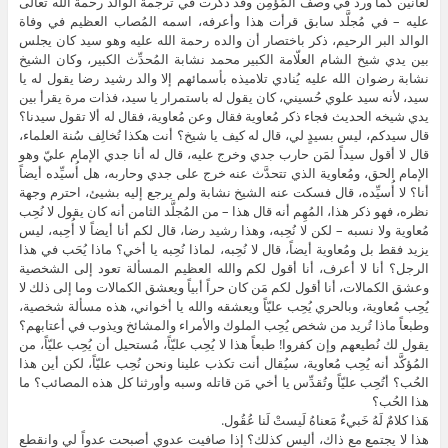
لعانين كما ورد في وصف المُؤمِن وقد ذكرت في ترجمة الوالد رحمة الله تعالى
عليه – في مُجلَّد سابق قرأت هذا وأعرفه، اسمه المُصاب العظيم في وفاة
الوالد البر الرحيم، ذكر باختصار أن والده رحمة الله عليه وهو سيد كان يجلس
بين يدي شيخ الشام العلّامة الكبير محمد نشابة المُحدِّث الكبير، وكان الشيخ
نشابة رضوان الله عليه يُنادي تلاميذه بأسمائهم إلا والد رشيد رضا يقول له يا
سيد، لأنه سيد علوي حُسيني، كان يقول له باستمرار يا سيد، فذات مرة يقرأ بين
يدي شيخه الحديث فجاء ذكر مُعاوية فقال وعن مُعاوية، فقال له ألا تقول سيدنا؟
قال سيدكم، ليس بسيدٍ لي، قال له كيف يا شيخ؟ أنت هكذا تُخالِف سُنة العلماء،
قال لا أقول سيداً لمَن حارب جدي وخرج عليه، قال له أنا جدي الإمام عليّ وهو
الإمام الحق، ومُعاوية الذي تتحدَّث عنه خرج على جدي وحاربه، هل أُسيِّده أيضاً
أنا؟ لا أُسيِّده، قال فسكت عنه الشيخ نشابة ولم يرجع إليه بشيئ، احترم وجهة
نظره، فهو ذكر هذا، المُهِم أنه قال هذا – من المُجلَّد الثامن أنه كان يقول لا نُحِب
مُعاوية ولا نسبه – لكن لا نُحِبه، وهذا رشيد رضا، قال لكم أنا أيضاً لا أُحِبه، ليس
يزيد فقط بل ومُعاوية أيضاً، قال لا نُحِبه، لماذا نُحِبه يا أخي؟ ماذا يُحَب في هذا
الرجل؟ أنا لا أعرف، أنا أقول لكم والله العظيم المسألة تعود إلى الشخصية
وعشق الكمالات، أنا أقول لكم مَن كان حراً أبياً ويعشق الكمالات وما إلى ذلك لا
يُحِب مُعاوية، وبالحري يُحِب عليّاً ويعشقه والله يا أخواني، هذه مسألة شخصية،
وطبعاً ماذا تُريد من شخص يُحِب الملوك والأمراء والمشائخ ويذوب في أعتابهم؟
يقول لك نُطيعهم وإن كفروا! طبعاً هذا لا يُحِب عليّاً، مُستحيل أن يُحِب عليّاً، من
المُؤكَّد أنه يُحِب مُعاوية، سيُقال أنت تكذب علينا ونحن نُحِب عليّاً، لكن أين هذا
الحُب؟ أتُحِب عليّاً وتُقدِّس يا أخي مَن قاتله وسبه وأورثنا كل هذه المصائب؟ ما
هذا الحُب؟
هَذا كلامٌ لَهُ خَبيءٌ مَعناهُ لَيستْ لَنا عُقُول.
هذا لا يجتمع مع ذاك، أليس كذلك؟ إذا صافيت عدوي أصبحت عدواً لي وانقطع