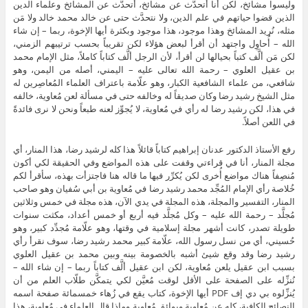
وليسوا مشائخ، لكن أنا أتحدَّث عن مشائخ، أتحدَّث عن المشائخ وعلماء الدين
الذين قضوا حياتهم في علم الدين، ولا نتحدَّث حتى عن خالد محمد خالد ولا مَن
مثله، نُريد المشائخ وهذا موجود، هذا موجود وبكثرة أيها الإخوة، ربما – إن شاء
الله – أُحاوِل واجتهد أن أقرأ لبعض هؤلاء لكن تقريباً بحسب ترتيبهم الزمني،
لكن مَن ألَّف كتباً بحيالها لن أقرأ، لأن الرجل ألَّف كتاباً كاملاً، مثل الإمام محمد
بن عقيل العلوي – رحمة الله تعالى عليه – اليمني، أصله من اليمن، وهو
شافعي، من علماء الشافعية الكبار، وهو علّامة باعتراف العلماء المُعاصِرين له
مثل الشيخ رشيد رضا وكان صديقاً له وخالفه حتى في مسألة لعن مُعاوية، خالفه
في هذا، لكن رشيد رضا له رأي في مُعاوية، لا يُجوِّز لعنه طبعاً ونحن لا نرى فائدةً
في اللعن أصلاً.
رفع الأستاذ الدكتور عدنان إبراهيم كتاباً قائلاً هذا كله لرشيد رضا، هذا المنار، أي
مجلة المنار، أنا في قراءتي وقفت على هذه المواضع وفي الحقيقة لكي أكون
مُنصِفاً هناك مواضع أُخرى لكن يُكرِّر فيها ما قاله هنا فاجتزأت بهذه، سأقرأ لكم
خُلاصة رأي الإمام المُجِّد محمد رشيد رضا في مُعاوية بن أبي سُفيان وهو صاحب
المنار، التفسير والمجلة، هذه المجلة في يدي الآن، هذه مجلة في خمس وثلاثين
مُجلَّد – رحمة الله عليه – وكل مُجلَّد فيه أربع أو خمس أعداد، مكثت سنوات
طويلة تصدر، كانت أشهر مجلة إسلامية في وقتها، وهو علّامة مُجدِّد كبير، وهو
حُسيني، أي من نسل رسول الله، علّامة كبير محمد رشيد رضا، سوف نقرأ رأي
رشيد رضا وقد وقع شيئ أشبه بالخصومة بينه وبين محمد بن عقيل العلوي
بسبب ابن عقيل يلعن مُعاوية، لكن ابن عقيل ألَّف كتاباً ربما – إن شاء الله –
نُنزِّله على الصفحة على الأقل لوقت مُعيَّن لكي يتمكَّن طلّاب العلم من أن
يُنزِّلوه بي دي إف PDF أيها الإخوة، كتاب يقع في زُهاء خمسمائة صفحة اسمه
النصائح الكافية، كله عن مُعاوية وبوائق مُعاوية وماذا قال العلماء في مُعاوية، هذا