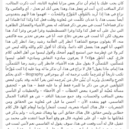
كان يجب عليك يا إمام أن تذكر بعض مزايا مُعاوية الثابتة، أنت ذكرت المثالب،
اذكر المناقب إذن، أنت لم تفعل هذا، وهذا يعني أنك لم تعدل -. أي والعكس، ولا
نزاع في هذا إذا أُريد بالمُؤلِّف المُؤرِّخ والمُحدِّث – افهموا هذا لأنهم ينتقدونني
أيضاً بسبب هذا، يا عدنان تكلَّمت عن مُعاوية وقلت فعل كذا وكذا كذا فلماذا لم
تذكر فضاءله؟ لست في معرض ذكر فضائله، له بعض الأشياء والفضائل الظاهرة
التي تدل على أنه فعل كذا وكذا وغزا القسطنطينية وغزا قبرص وغزا كذا، هذا
معروف لكن أنا لست في معرض دفاع عنه، أنا في معرض تحذير منه فاكتفي
منه، ألا يقولون موضع الشاهد؟ انظر إلى العلّامة رشيد رضا، انظر إلى هذا
الفهم، أنا أفهم هذا بفضل الله دائماً، ولذلك أنا أقول لكم والله والله ليس عن
كبر ولا عن غطرسة حين استمع إليهم أضحك وأقول ليسوا من أهل العلم، كلام
فارغ، كيف أُناظِر هؤلاء؟ لا يعرفون مباديء النقاش ومباديء العلم، ليسوا
مُتمكِّنين، المُتمكِّن لا يقول مثل هذه الأشياء، فانظر إلى رشيد رضا المُتمكِّن،
هذا إمام، ماذا يقول؟ قال لا نزاع في هذا، أن تذكر ما له وما عليه إذا كنت مُؤرِّخاً
تكتب تاريخاً أو مُترجِماً تكتب ترجمة له، أي بيوجرافي Biography – الذي يحكم
الجرح والتعديل ويُريد أن يُبيِّن حال مَن يُترجِمه لمَن يقرأ كتابه، وقد يكون لبعض
المُؤلِّفين غرض من ذكر ما للمرء فقط أو ما عليه فقط – هذا هو – كتحقيق
مسألة مُعيَّنة أو العبرة ببعض الخطآت – أي الأخطاء – والخطيئات أو التأسي
ببعض المناقب والحسنات، وقد جمع صديقنا الناقد – مَن هو الناقد؟ الجمال
القاسمي، فهو ينتقده الآن – أحسن ما قيل في مُعاوية من الحقائق ومن
الشعريات – قال هناك أشياء شعرية، ليست أشعاراً وإنما أوهام كلها، قال كلام
خطابي وليس حقائق، قال هناك حقائق أتى بها وهناك شعريات – ولم يذكر في
مُقابَلتها ما عليه – أي على مُعاوية، قال هو وقع أصلاً فيما انتقده على محمد بن
عقيل، قال له أنت وقعت في هذا، سوف يقول له القاسمي نعم لأنني لست في
معرض ترجمة مُعاوية وإنما في معرض الرد على ابن عقيل، ابن عقيل سوف