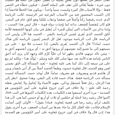
دون غيره – طبعاً يُغالي لكن تقف على جُملته أفضل – فيكون خطأه في الحصر
فقط – وإلا الأسباب قال كثيرة وليست سبباً واحداً – ويكون هذا الخطأ فاحشاً إذا
كان السبب المحصور فيه من الأسباب الفرعية غير الرئيسة، كحُب الرياسة
الذي عدته رفيقتنا ركناً وأصلاً في ضعفنا وذهاب مُلكِنا وهو خُلق عام في البشر،
فلو كان مُقتضياً للضعف بذاته لما وُجِدَت دولة قوية – قال ليس هذا السبب -،
وإننا نذكر من الأسباب التي يُمكِن للمرء أن يُطيل في بيان كونها المُضعِفة للأمة
خُلق الحسد الذي يُغري مُحِبي الرياسة بالبغي – الحسد هنا الآن وليس حُب
الرياسة، قال حُب الرياسة موجود، لعل كل البشر يُحِبون الرياسة لكن هناك
حسد، لماذا؟ قال لأن الحسد يُغري بالبغي، إذا حسدت فلا تبغ – على مَن
يسبقهم إلى ما تصبو إليه نفوسهم أو يرونها أحق به – أي يرون أنفسهم أحق به
– مِمَن ناله دونهم، فالذي يظهر لنا أن عليّاً كرَّم الله وجهه كان يرى أنه أحق
الناس بإمامة هذه الأمة بعد نبيها صلى الله عليه وسلم – يُؤكِّد هذا – ولكنه لم يبغ
على مَن سبقه إلى ذلك كما بغى عليه مُعاوية – يُعيد المسألة إلى خُلق نفسي
لعين وهو الحسد، قال مُعاوية حسود، وطبعاً الحسد أصلاً بين آل أبي سُفيان وبين
آل هاشم قديم ومعروف، هو معروف تماماً، قال يُوجَد حسد، المسألة ليست
مسألة حب الرياسة فقط، هناك حسد قاده إلى البغي، وهذا صحيح، انظر إلى
هذا الرجل، رجل فعلاً مُستقِل وذكي، يفهم الأشياء ولا يُجامِل ولا يُقايض بعقله
رحمة الله عليه – ولا خلاف في كون خروج مُعاوية على أمير المُؤمِنين هو
الصدمة – مرة أُخرى اسمعوا هذه الكلمات، هذه الكلمات اكتبوها في النت Net،
اكتبوا قال رشيد رضا جُملة أو جمُلتين أو ثلاث أو أربع أو خمس كما هي، لأن هذا
تكثيف لرأي رشيد رضا في قضية مُعاوية، فماذا يقول؟ – الأولى التي أصابت
الإسلام فكانت علة العلل لكل ما جاء بعدها من أسباب الضعف، مرة أُخرى يقول
هذا، إذن قال ولا خلاف في كون خروج مُعاوية على أمير المُؤمِنين هو الصدمة