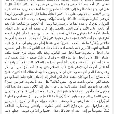
عقلي، كل أحد يتبع عقله في هذه المسائل، فرشيد رضا هنا كان عاقلاً، قال لا
تقل لي اجتهد فأخطأ وما إلى ذلك، أنا سأقول لك ما أعتقده، قال رحمة الله عليه
وإنني لأعتقد أنه قد وثب على هذا الأمر مُفتاتاً، مثلما قال الحسن البصري أربعةٌ
كن في مُعاوية مُهلِكات، قال كل واحدة مُهلِكة، وسوف نرى ماذا قال فيما بعد،
النزوان الذي كان عنده، هنا قال رشيد رضا وثب – أن يُحجِم عن مُبايعة عليّ بعد
أن بايعه أولي الأمر وأهل الحل والعقد، وإن كان يعتقد أنه قادر على القيام
بأعباء الأمة كما يقولون فما كل مُعتقِدٍ بأهليته لشيئٍ يجوز له أن يُنازِع فيه –
تُنازِع مَن هو أهله لأنك مُعتقِد؟ قال مُعاوية كان يُقدِّر أنه يصلح للخلافة، يا أخي ما
علاقتي بيُقدِّر؟ ما هذا الكلام الفارغ؟ نحن عندنا إمام حق وهو الإمام عليّ عليه
السلام، انتهى الأمر والأمة بايعته، ادخل كما دخل فيه الناس كما قال أبو الحسن،
قال ادخل يا مُعاوية فيما دخل فيه الناس، وبعد ذلك سوف نرى قضية ملف
عثمان، قال لا لن أدخل، ما شاء الله – وقد كان عليٌّ يعتقد – عليّ نفسه كان
يعتقد أنه أحق بالخلافة، وذكرت أنا أمس هذا بعد الصلاة، قلت لكم الشهادة لله
أنا الذي أفهمه أن الإمام عليّ عليه السلام كان يعتقد أنه أحق من أبي بكر
وعمر، هذا الذي أفهمه، ولا تقل لي كان يقول كذا وكذا، هناك أدلة كثيرة، عليّ
كان يُصرِّح أنه أحق، كان يعتقد هذا، لكن انظر إلى إنصاف عليّ عليه السلام، هو
يعتقد لكن الناس بايعت فبايع، أليس كذلك؟ هل أنت يا مُعاوية خيرٌ من عليّ؟
بايع، هو بايع وهو أفضل منك، لكنه لم يرض، انظر إلى كلام رشيد رضا، هذا كلام
معقول – أنه أحق بالخلافة ولما بايع الناس مَن قبله – عن أبي بكر وعمر وعثمان
رضيَ الله عن الجميع – بايع لئلا يُفرِّق كلمة المُسلِمين ويشق عصاهم، ومُعاوية
لم يُراع ذلك – هذا رشيد رضا رحمة الله عليه -، وإنه هو الذي أحرج المُسلِمين
حتى تفرَّقوا – هو الذي فرَّق الأُمة، أعني مُعاوية – واقتتلوا وبه صارت الخلافة
مُلكاً عضوضاً ثم إنه – بعد أن فعل كل هذا – جعلها وراثةً في قومه – جعلها لابنه