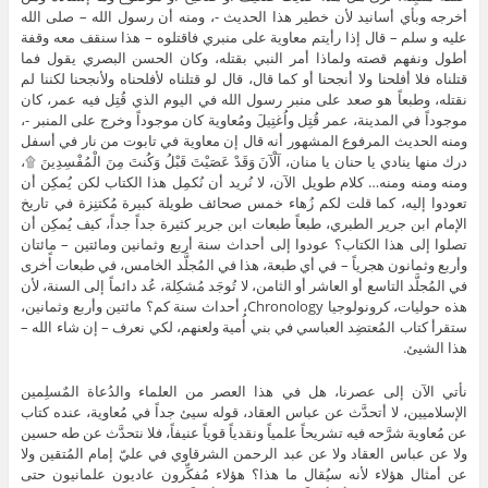
أخرجه وبأي أسانيد لأن خطير هذا الحديث -، ومنه أن رسول الله – صلى الله
عليه و سلم – قال إذا رأيتم معاوية على منبري فاقتلوه – هذا سنقف معه وقفة
أطول ونفهم قصته ولماذا أمر النبي بقتله، وكان الحسن البصري يقول فما
قتلناه فلا أفلحنا ولا أنجحنا أو كما قال، قال لو قتلناه لأفلحناه ولأنجحنا لكننا لم
نقتله، وطبعاً هو صعد على منبر رسول الله في اليوم الذي قُتِل فيه عمر، كان
موجوداً في المدينة، عمر قُتِل واُغتِيلَ ومُعاوية كان موجوداً وخرج على المنبر -،
ومنه الحديث المرفوع المشهور أنه قال إن معاوية في تابوت من نار في أسفل
درك منها ينادي يا حنان يا منان، آلْآنَ وَقَدْ عَصَيْتَ قَبْلُ وَكُنتَ مِنَ الْمُفْسِدِينَ ۩،
ومنه ومنه ومنه… كلام طويل الآن، لا نُريد أن نُكمِل هذا الكتاب لكن يُمكِن أن
تعودوا إليه، كما قلت لكم زُهاء خمس صحائف طويلة كبيرة مُكتنِزة في تاريخ
الإمام ابن جرير الطبري، طبعاً طبعات ابن جرير كثيرة جداً جداً، كيف يُمكِن أن
تصلوا إلى هذا الكتاب؟ عودوا إلى أحداث سنة أربع وثمانين ومائتين – مائتان
وأربع وثمانون هجرياً – في أي طبعة، هذا في المُجلَّد الخامس، في طبعات أًخرى
في المُجلَّد التاسع أو العاشر أو الثامن، لا تُوجَد مُشكِلة، عُد دائماً إلى السنة، لأن
هذه حوليات، كرونولوجيا Chronology، أحداث سنة كم؟ مائتين وأربع وثمانين،
ستقرأ كتاب المُعتضِد العباسي في بني أُمية ولعنهم، لكي نعرف – إن شاء الله –
هذا الشيئ.
نأتي الآن إلى عصرنا، هل في هذا العصر من العلماء والدُعاة المٌسلِمين
الإسلاميين، لا أتحدَّث عن عباس العقاد، قوله سيئ جداً في مُعاوية، عنده كتاب
عن مُعاوية شرَّحه فيه تشريحاً علمياً ونقدياً قوياً عنيفاً، فلا نتحدَّث عن طه حسين
ولا عن عباس العقاد ولا عن عبد الرحمن الشرقاوي في عليّ إمام المُتقين ولا
عن أمثال هؤلاء لأنه سيُقال ما هذا؟ هؤلاء مُفكِّرون عاديون علمانيون حتى