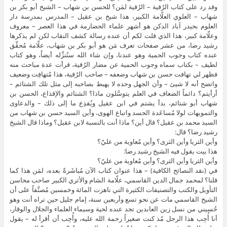
وقد رد على كتاب الرُقية – الرُقية لمَن؟ للحسن بن شهاب – الشيخ أبو بكر بن
شهاب – العلوي العلّامة الكبير، هذا شيخ بن عقيل – المدرس بمدرسة دار
العلوم بحيدر آباد الدكن هو أشهر علماء الحضارمة في هذا العصر – معروف
وعلّامة كبير، هذا الذي قلت لكم أن عنده رسالة كشف النقاب لكن لم يذكرها
رشيد رضا، من عشر صفحات تعرف مَن هو أبو بكر بن شهاب، علّامة مُحقِّق
عنده كتاب وجوب الحمية وهو عندنا، وإن شاء الله سنُنزِّله أيضاً، وهو كتاب
لطيف – بكتاب سماه وجوب الحمية عن مضار الرُقية، قرأت عدة مباحث منه
فظهر لي تهافت حسن بن شهاب وضعفه – صاحب الرُقية، هذا مُتهافِت وضعيف
واتضح أنه لا شيئ – وأن الجهل وحده لا يهبط بصاحبه إلى مثل تلك الشتائم –
أرأيتم؟ دائماً الضعاف في العلم يتوسَّلون ماذا؟ الشتائم والإقذاع، الحسن بن
شهاب أبو شتائم، بدأ يشتم في ابن عقيل ويُقذِع ما إلى ذلك – والدعاوى
والتمويهات لولا مُساعَدة الحسد واتباع الهوى، وأين السيد حسن بن شهاب من
السيد محمد بن عقيل؟ قال أين؟ ماذا أنت بالنسبة لابن عقيل؟ وماذا قال الشيخ
رشيد رضا؟ قال:
وأين الثريا وأين الثرى؟ وأين مُعاوية من عليّ؟
هذا بيت يقول فيه الشيخ رشيد رضا:
وأين الثريا وأين الثرى؟ وأين مُعاوية من عليّ؟
في (نقد النصائح الكافية) – هذا عنوان كتاب الآن مُباشَرةً بعده، لمَن هذا كما
قلنا؟ لمحمد جمال الدين القاسمي، علّامة الشام والأثري الكبير صاحب محاسن
التأويل والكتب والتصنيفات الكثيرة التي ناهزت المائة وخمسين مُصنَّفاً على أن
الشيخ القاسمي مات عن نحو تسع وأربعين سنة، إمام جليل حين تراه أنت وهو
حُسيني من نسل زين العابدين تجد عنده لحية وسيماء العلماء والجلال والوقار،
أنا أُحِب هذا الرجل مُذ كنت صغيراً رحمة الله عليه، وأُحِب أن أقرأ له – يقول