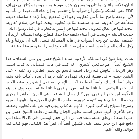
اثنان، ثلاثة، مائتان، مائتان وخمسون، هذه نقود علمية، موجود ومُتاح بي دي إف
PDF حتى الشبكة ويُمكِن أن تقرأوه وأن تنتفعوا به إن شاء الله، فهذا لن نأت به
لأن موقفه واضح تماماً من مُعاوية، وهو الآن مُنقطِع أيضاً لإعداد سلسلة دقيقة
مُتعمِّقة في مُعاوية، اسمها سلسلة مثالب مُعاوية، يبحث فيها في إسلام مُعاوية،
يبحث فيها في نفاق مُعاوية، يبحث فيها في اشتراك مُعاوية في قتل رسول الله –
حديث الدبيلة – ويبحث في أشياء دقيقة جداً جداً، مُتفرِّغ لهاته المسألة، يُريد أن
يكشف النقاب عن وجه الصواب في هاته المسألة، فنسأل الله أن يرزقنا وإياه
وكل طلّاب العلم حُسن القصد – إن شاء الله – وخلوص النية ومعرفة الحقيقة.
هناك أيضاً شيخ في المملكة الأردنية اسمه الشيخ حسن بن علي السقاف، هذا
الشيخ أيضاً – هو شافعي أشعري – له كتب في هاته المسألة، له كتاب اسمه
زهر الريحان يُناقِش فيه رجل اسمه قاسم بن نعيم الطائي، رد عليه – على
الشيخ حسن – في قضية مُعاوية، فهذا رد عليه بزهر الريحان، كتاب نافع وفيه
فؤاد أيضاً بلا شك، وأيضاً له طبعة لكتاب الإمام الشافعي الشهير والفقيه الكبير
ابن حجر الهيتمي – بالتاء المُثناة، ليس الهيثمي بالتاء المُثلَّثة – ومعروف مَن هو
العلّامة ابن حجر الهيتمي، من كبار رجال الشافعية في القرن العاشر الهجري
رحمة الله تعالى عليه، كتبه مشهورة، صاحب الفتاوى الحديثية والفتاوى الفقهية
وشرح المنهاج وله كتب كثيرة، المُهِم له كتاب ينهى فيه عن ثلب مُعاوية وطعنه،
وهو بالأحرى كُتيب صغير اسمه تطهير الجنان واللسان، طبعه الشيخ حسن بن
علي السقاف وعلَّق عليه، ينتقد فيه مَن؟ ابن حجر الهيتمي، في كل الأشياء التي
دافع فيها ابن حجر ينتقد عليه، فيُمكِن أيضاً أن يُقرأ هذا الكتاب، فهو كتاب فيه
فوائد، والله أعلم.