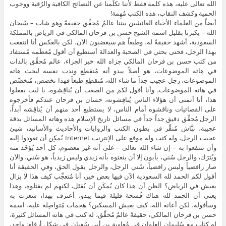
الله تعالى عليه، هذه كلمة فقط لأننا تكلَّمنا عن النصائح الكافية والرُقية ووجوب
الحمية وكشف النقاب، هذه الكتب مُهِمة!
أيضاً من العلماء الأحياء العائشين بيننا عالمٌ مُحقِّق حقيقةً وهو شاب – سُبحان
الله – يكبرنا بقليل اسمه الشيخ حسن بن فرحان المالكي في الرياض بالمملكة
السعودية، أشهد حقيقةً له، وطبعاً هم سيغضبون الآن، لكن بالعكس أنا انتفعت
بهذا الرجل، فحتى بحثي في الصحبة والعدالة أستطيع أن أقول مُعظَمه مُستفاد
من كتب حسن بن فرحان المالكي جزاه الله خير الجزاء، عالم مُحقِّق بالذات
في هاته الموضوعات، هو أصلاً يبدو أنه مُنقطِع وندب نفسه لبحث هاته
الموضوعات، رجل عجيب جداً ما شاء الله، مُنقطِع طبعاً فهذا تخصص، مُتخصِّص
في هاته الموضوعات، وأنا أقول لكم من الصعب أن يُناقِشوه، يا ليت يفعلوا
هذا، أنا أتمنى أن هؤلاء الناس يُناقِشونه، حسان بن فرحان عندكم فأخرجوه
على الفضائيات وناقشوه أمام الناس، لا يستطيع أحد منهم أن يُناقِشه أبداً،
الرجل مُحقِّق دقيق جداً جداً في مسائل تاريخ الإسلام هذه وهاته المسائل بدقة
عجيبة، نبَّاش مُنقِّر في بطون الكتب والروايات والأحاديث والأسانيد، شيئ
عجيب الرجل، وله كتب وله موقع على الإنترنت Internet يُمكِن أن تعودوا إليه
وأن تنتفعوا به – إن شاء الله تعالى – على أنه غير معصوم، كل أحد يُؤخَذ منه
ويُترَك، والرجل سُني، يأبون إلا أن ينعتوه بأنه زيدي وليس زيدياً، هو سُني، والآن
صار رافضياً وليس رافضياً، سُني الرجل، والرجل يقول الحق، وفي الحقيقة أنا
أقول لكم الحمد لله السعودية الآن فيها بعض خير، أنا مُتعجِّب كيف هذا لا يزال
يعيش في الرياض؟ الظن أن هذا كان يُمكَن أن يُقتَل، لكنهم لم يقتلوه، وهذا
يعني أن الحمد لله هناك فُسحة قليلة فيما يبدو، أعترف بهذا، شعرت به
وسأقوله، لكن أعانه الله، كيف يعيش المسكين؟ هجمات مُتواصِلة عليه، اسمه
حسن بن فرحان المالكي، حقيقةً عالمٌ مُحقِّق، له كتب في هاته المسائل كثيرة،
له كتاب مع سُليمان العلوان في مُعاوية بن أبي سُفيان في شكل أرقام: واحد،