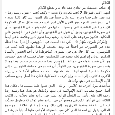
الكلامُ:
إذا صافى صديقك مَن تعادي فقد عاداك وانقطع الكلام.
انتهى الأمر، فهو قال لا نُحِب مُعاوية ولا نسبه – وكيف نُحِب – يقول رشيد رضا –
مَن بغى على جدنا وخرج عليه وكان سبباً في تلك الفتن التي كان نُكتةً سوداء
في تاريخ عصر النور؟ وهو القرن الأول لنور الإسلام وبه تحوَّل شكل الحكومة
الإسلامية عن القاعدة التي وضعها الله لها في كتابه بقوله في المُؤمِنين – أي
في سورة المُؤمِنين، يجوز أن تقول في المُؤمِنين وأن تقول في المُؤمِنون على
الحكاية، فتكون مرفوعة على الحكاية، رشيد رضا نحوي كبير وعلّامة بلاغي أيضاً
– وَأَمْرُهُمْ شُورَىٰ بَيْنَهُمْ ۩ – لكن هذه ليست في المُؤمِنين، أرأيتم؟ لقد أخطأ،
هذه في الشورى، هو أخطأ هنا وهذا يحدث، أو هذا تطبيع، لكنه كتب في
المُؤمِنين، على كل حال هي في الشورى، (ملحوظة) قال أحد الحضور للأستاذ
الدكتور عدنان إبراهيم لعله يقصد في المُسلِمين، فقال فضيلته له نعم أحسنت،
هو الآن يقصد بقوله في جماعة المُؤمِنين، هذا صحيح صحيح صحيح، هذا هو، لا
يقصد في سورة المُؤمِنون، من المُؤكَّد أن قصده في جماعة المُؤمِنين – إلى
حكومة شخصية استبدادية – هذا مُعاوية – جعلت مصالح الأمة كالمال يرثه
الأقرب فالأقرب إلى المالك وإن كرهت الأمة كلها، فكان هذا أصل جميع مصائب
الأمة الإسلامية في دينها ودُنياها.
سأُعيدها مرةً أُخرى، هذا كلامي – والله – الذي عتبوا علينا بسببه، قال فكان هذا
أصل جميع مصائب الأمة الإسلامية في دينها ودُنياها، هو هذا، هذا رشيد رضا
رحمة الله عليه، نأتي إلى المُجلَّد الرابع عشر، في الرابع عشر تحدَّث عن الكتب
الثلاثة التي قرأناها، لكن في موضع آخر في الرابع عشر يُوجَد كلام طويل يتحدَّث
فيه عن الخلافة ونشوء الفرق وما إلى ذلك، ومنه جُملة لها علاقة بالموضوع
الحالي، يقول إن لضعفنا الذي كان سبب استيلاء الأجانب علينا أسباباً كثيرةً، مَن
أطال النظر في بعضها دون بعضٍ يُمكِنه أن يُطيل القول في جعله هو السبب