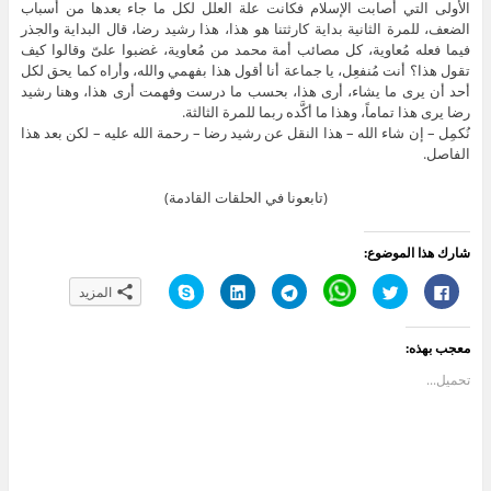
الأولى التي أصابت الإسلام فكانت علة العلل لكل ما جاء بعدها من أسباب
الضعف، للمرة الثانية بداية كارثتنا هو هذا، هذا رشيد رضا، قال البداية والجذر
فيما فعله مُعاوية، كل مصائب أمة محمد من مُعاوية، غضبوا علىّ وقالوا كيف
تقول هذا؟ أنت مُنفعِل، يا جماعة أنا أقول هذا بفهمي والله، وأراه كما يحق لكل
أحد أن يرى ما يشاء، أرى هذا، بحسب ما درست وفهمت أرى هذا، وهنا رشيد
رضا يرى هذا تماماً، وهذا ما أكَّده ربما للمرة الثالثة.
نُكمِل – إن شاء الله – هذا النقل عن رشيد رضا – رحمة الله عليه – لكن بعد هذا
الفاصل.
(تابعونا في الحلقات القادمة)
شارك هذا الموضوع:
ا
ا
C
ا
ا
ا
المزيد
ن
ض
l
ن
ض
ن
ق
غ
i
ق
غ
ق
ر
ط
c
ر
ط
ر
ل
ل
k
ل
ل
ل
معجب بهذه:
ل
ل
t
ل
ت
ل
م
م
o
م
ش
م
ش
ش
s
ش
ا
ش
تحميل...
ا
ا
h
ا
ر
ا
ر
ر
a
ر
ك
ر
ك
ك
r
ك
ع
ك
ة
ة
e
ة
ل
ة
ع
ع
o
ع
ى
ع
ل
ل
n
ل
L
ل
ى
ى
W
ى
i
ى
ف
ت
h
T
n
S