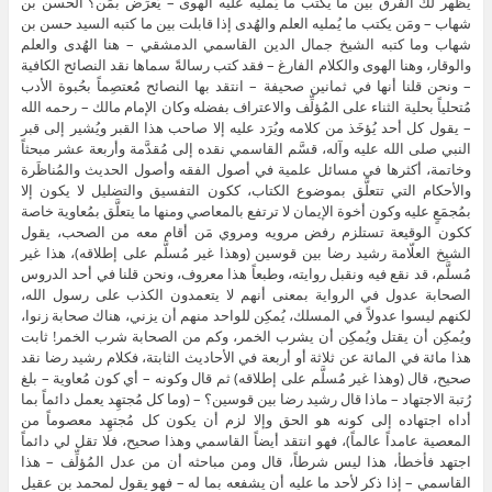
يظهر لك الفرق بين ما يكتب ما يُمليه عليه الهوى – يُعرِّض بمَن؟ الحسن بن
شهاب – ومَن يكتب ما يُمليه العلم والهُدى إذا قابلت بين ما كتبه السيد حسن بن
شهاب وما كتبه الشيخ جمال الدين القاسمي الدمشقي – هنا الهُدى والعلم
والوقار، وهنا الهوى والكلام الفارغ – فقد كتب رسالةً سماها نقد النصائح الكافية
– ونحن قلنا أنها في ثمانين صحيفة – انتقد بها النصائح مُعتصِماً بحُبوة الأدب
مُتحلياً بحلية الثناء على المُؤلِّف والاعتراف بفضله وكان الإمام مالك – رحمه الله
– يقول كل أحد يُؤخَذ من كلامه ويُرَد عليه إلا صاحب هذا القبر ويُشير إلى قبر
النبي صلى الله عليه وآله، قسَّم القاسمي نقده إلى مُقدَّمة وأربعة عشر مبحثاً
وخاتمة، أكثرها في مسائل علمية في أصول الفقه وأصول الحديث والمُناظَرة
والأحكام التي تتعلَّق بموضوع الكتاب، ككون التفسيق والتضليل لا يكون إلا
بمُجمَعٍ عليه وكون أخوة الإيمان لا ترتفع بالمعاصي ومنها ما يتعلَّق بمُعاوية خاصة
ككون الوقيعة تستلزم رفض مرويه ومروي مَن أقام معه من الصحب، يقول
الشيخ العلّامة رشيد رضا بين قوسين (وهذا غير مُسلَّم على إطلاقه)، هذا غير
مُسلَّم، قد نقع فيه ونقبل روايته، وطبعاً هذا معروف، ونحن قلنا في أحد الدروس
الصحابة عدول في الرواية بمعنى أنهم لا يتعمدون الكذب على رسول الله،
لكنهم ليسوا عدولاً في المسلك، يُمكِن للواحد منهم أن يزني، هناك صحابة زنوا،
ويُمكِن أن يقتل ويُمكِن أن يشرب الخمر، وكم من الصحابة شرب الخمر! ثابت
هذا مائة في المائة عن ثلاثة أو أربعة في الأحاديث الثابتة، فكلام رشيد رضا نقد
صحيح، قال (وهذا غير مُسلَّم على إطلاقه) ثم قال وكونه – أي كون مُعاوية – بلغ
رُتبة الاجتهاد – ماذا قال رشيد رضا بين قوسين؟ – (وما كل مُجتهِد يعمل دائماً بما
أداه اجتهاده إلى كونه هو الحق وإلا لزم أن يكون كل مُجتهِد معصوماً من
المعصية عامداً عالماً)، فهو انتقد أيضاً القاسمي وهذا صحيح، فلا تقل لي دائماً
اجتهد فأخطأ، هذا ليس شرطاً، قال ومن مباحثه أن من عدل المُؤلِّف – هذا
القاسمي – إذا ذكر لأحد ما عليه أن يشفعه بما له – فهو يقول لمحمد بن عقيل