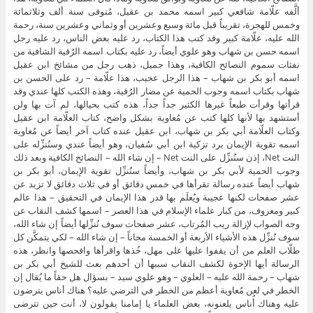
ألَّفه علّامة شافعي كبير اسمه محمد بن عقيل، مُتوفى سنة ألف وثلاثمائة
وخمس للهجرة، تقريباً قبل مائة وسبع وعشرين أو وثماني وعشرين سنة، رحمة
الله عليه، علّامة كبير وقد كتب هذا الكتاب، رد عليه بعض الناس، رد عليه رجل
اسمه حسن بن شهاب وهو علوي أيضاً، رد عليه بكتاب اسمه الرُقية الشافية من
نفثات سموم النصائح الكافية، وهذا جميل، ذهب رجل من مشائخ ابن عقيل
اسمه أبو بكر بن شهاب – هذا الرجل عجيب، هذا علّامة – رد على الحسن بن
شهاب بكتاب اسمه وجوب الحمية عن مضار الرُقية، وهذه الكتب كلها عندي وقد
قرأتها وقرأت طبعاً غيرها الكثير جداً جداً، هذه كتب بحيالها، لم آت بها ولن
أستشهد بها لأنها كلها كتب عن مُعاوية بشكل واضح، كتاب العلّامة ابن عقيل
وكتاب العلّامة أبي بكر بن شهاب، ابن عقيل عنده كتاب آخر أيضاً عن مُعاوية
اسمه تقوية الإيمان برد تزكية ابن أبي سُفيان، وهو أيضاً عندي وسنُنزِّله على
النت Net، إذن سنُنزِّل على النت Net – إن شاء الله – النصائح الكافية وبعد ذلك
وجوب الحمية لأبي بكر بن شهاب، وأيضاً سنُنزِّل تقوية الإيمان، أبو بكر بن
شهاب أيضاً عنده رسالة تقرأها في خمس دقائق أو في ثلاث دقائق لا تزيد عن
عشر صفحات لكنها عجيبة ويُعلَم بها قدر هذا الإيمان في التحقيق – هذا عالم
كبير ومعروف، من كبار علماء الإسلام في هذا العصر – اسمها كشف النقاب عن
وجه الصواب لإزالة ريب المُرتاب، عشر صفحات سوف نُنزِّلها أيضاً إن شاء الله،
سوف نُنزِّل هذه الأشياء الأربعة أو الخمسة مجاناً – إن شاء الله – لكي يتمكَّن كل
طلّاب العلم من أن يقفوا عليها على مهل، خُذها واقرأها وافحصها وانظر، هذه
الرسالة أيها الإخوة لكشف النقاب سببها أن أحدهم بعث للشيخ أبي بكر بن
شهاب – رحمة الله عليه – العلوي – وهو علوي سيد – بسؤال هل حقاً ما يُقال إن
الخطر في لعن مُعاوية أعظم من الخطر في الترضي عليه؟ هناك أناس يترضون
عليه وهناك أُناس يلعنونه، بعض العلماء يا إمامنا يقولون لا، أنت حين تترضى