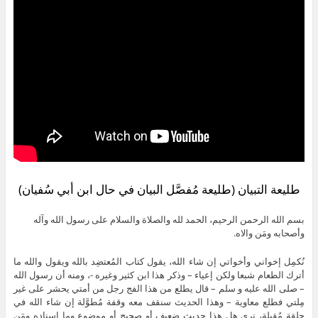
طليعة التبيان (طليعة مُفصَّل البيان في حال ابن أبي سُفيان)
بسم الله الرحمن الرحيم، الحمد لله والصلاة والسلام على رسول الله وآله
وأصحابه ومَن والاه.
نُكمِل إخواني وأخواتي إن شاء الله، يقول كتاب المُعتضِد بالله ويقول والله ما
أترك الطعام شبعا ولكن إعياء – وذكر هذا ابن كثير وغيره -، ومنه أن رسول الله
– صلى الله عليه و سلم – قال يطلع من هذا الفج رجل من أمتي يحشر على غير
مِلتي فطلع معاوية – وهذا الحديث سنقف معه وقفة مُطوَّلة إن شاء الله في
حلقة مُقبِلة، نرى هل هذا حديث ضعيف أو صحيح أو موضوع وما إسناده ومَن