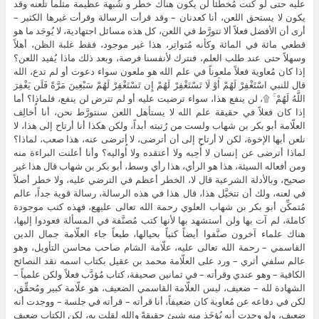
عليه حتى لو كنت مُخطئاً لن يكون هناك خطر و شُبهة عظيمة مثلما تلعنه وقد
يكون لا يستحق اللعن، أنا كعدنان – وقد قرأت الرسالة وقرأت غيرها الكثير –
أرى أن الأفضل فعلاً ألا تتورَّط في اللعن، كل هذه مسائل اجتهادية، لا يُوجَد ما هو
قطعي مائة في المائة وكأنه مُتواتِر، هذا غير موجود، فقط غلبة الظن، أهلاً
وسهلاً حتى عند طلب العلم، فنترك لأنفسنا فرصة، وبعد ذلك ماذا يُفيد اللعن؟
إذا كان مُعاوية فعلاً ملعوناً في علم الله هو ملعون سواء دعوت أو لم تدع، الله
قال للنبي اسْتَغْفِرْ لَهُمْ أَوْ لَا تَسْتَغْفِرْ لَهُمْ إِن تَسْتَغْفِرْ لَهُمْ سَبْعِينَ مَرَّةً فَلَن يَغْفِرَ
اللَّهُ لَهُمْ ۚ ۩، لن ينفع هذا، سواء ترضيت عليه أو لم تترض لن ينفع، فلماذا؟ أما
إذا كان فعلاً في حقيقة علم الله لا يستأهل اللعن سنتورَّط نحن، أنا أُخالِف
العلّامة أبو بكر بن شهاب ولست من رُتبته أبداً، ولكن هكذا أنا أرتاح إلى هذا، لا
نلعن أيها الإخوة، لكن لا أرتاح إلى أن أترضى، لا أترضى عنه، هذا صعب، لماذا؟
لماذا أترضى عن إنسان لا أُحِبه ولا أعتقده ولا أُواليه؟ وأنا أعلنت البراءة منه
ومن أفعاله السيئة، هذا هو الرأي، هذا رأي وسط، أبو بكر بن شهاب قال هذا غير
صحيح، وبالأدلة الشرعية قال لا، الخطر أعظم في الترضي عليه، ولا خطر أصلاً
في لعنه، ولك أن تتخيَّل هذا، قال هذا في هذه الرسالة، رسالة قوية جداً، عالم
مُتمكِّن أبو بكر بن شهاب العلوي رحمة الله تعالى عليهع، فهذه كتب موجودة
كاملة، لم آت بها ولن أستشهد بها لأنها كتب مُصنَّفة في المسألة فعودوا إليها،
هناك علماء آخرون صنَّفوا أيضاً كتباً بحيالها، طبعاً جاء العلّامة جمال الدين
القاسمي – رحمة الله تعالى عليه، علّامة الشام صاحب محاسن التأويل، وهو
عالم سلفي أثري – ورد على العلّامة محمد بن عقيل بكتاب اسمه نقد النصائح
الكافية – وهو عندي وقرأته – في ثمانين صحيفة، كتاب مُؤدَّب فعلاً ولكن علمياً –
الشهادة لله – ضعيف، ليس العلّامة القاسمي الضعيف، هو علّامة كبير ومُحقِّق،
لكن في دفاعه عن مُعاوية كان ضعيفاً، أنا قرأته – قرأته في جلسة – ووجدت أنه
ضعيف، ولو وجدت أنه يُؤخَذ منه شيئ حقيقةً والله لقلت به، لكن الكتاب ضعيف