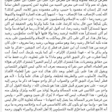
يقول له نعم وأنا كنت في معرض التنبيه من مُعاوية لمَن يُحسِنون الظن تماماً
فيه، كل إنسان له مقصود يا حبيبي، وعلى مقصوده يدور كلامه، أليس كذلك؟
الله يُحِب الإنصاف، هذا الإنصاف – وما – انتبهوا إلى هذه العبارة المُهِمة واكتبوها
عن رشيد رضا – نُكِب به الإسلام والمُسلِمون على يديه – إذن عدنان إبراهيم لم
يكن مُبالِغاً حين قال بداية كارثتنا، قلت هذا نكبنا وكرثنا وفي الحقيقة لم أكن
حينها مُستذكِراً كلمة رشيد رضا، لت أقول لم أقرأها لأن ربما قرأتها قديماً وإنما
لم أكن مُستذكِراً هذه الكلمة لرشيد رضا وإلا قلتها لأنها كانت ستُقوِّيني، رشيد
رضا قال هذا، لم أكن على ذُكر، قال ومانُكِب به الإسلام والمُسلِمون على يديه،
هذه نكبة كما قال رشيد رضا، وهو سلفي ووهابي، رشيد رضا معروف – فإن كان
غرضه من هذا البحث أن ابن عقيل قد قصَّر إذ ترك أحد الشِقين – فذكر ما عليه
ولم يذكر ما له – فهذا مُشترَك الإلزام – أي كما يلزمه يلزمك أنت أيضاً، أنت
أيضاً قصَّرت في ذكر الشِق الثاني وهو ماذا؟ ما على مُعاوية، ذكرت فقط ما له
من حقائق وشعريات، هذا مُشترَك الإلزام، أرأيتم التعبير؟ مُشترَك الإلزام، هؤلاء
هم العلماء، العالم حين تقرأ له وتسمعه تعرف أنه عالم، ليس المُهاتِر المُتصابي
ويقول لك هذا علم، بيِّن العلم، وبعد ذلك هناك لذة حين تقرأ للعلماء الأفذاذ
والأئمة، الأسلوب حتى والطريقة مُختلِفة، واضح أن هناك علماً وأدباً – لأنه هو
قصَّر أيضاً بترك الشِق الآخر، والصواب أن كل واحدٍ منهما قد ذكر ما يرمي إليه
غرضه – على نحو تعبيري قُبيل قليل، هذا هو سُبحان الله -، وجُملة القول أن كل
واحدٍ من الكاتبين في هذه المسألةِ وغيرها يُؤخَذ من كلامه ويُترَك ويُقبَل منه
ويُرفَض – هذا الإنصاف، ليس كله سواء، لا يُترَك كل شيئ وينتهي الأمر -، وليس
من غرضنا تحرير المسألة بما يصل إليه اجتهادنا – مسألة مُعاوية الآن، قال ليس
هذا هو – وإنما نود لو يكون كل ناقد كالقاسمي في أدبه وإخلاصه وتحريه ما يرى
أنه الأنفع للناس، فما فرَّق كلمة المُسلِمين إلا أهل الجدال والمِراء بالهوى. رحمة