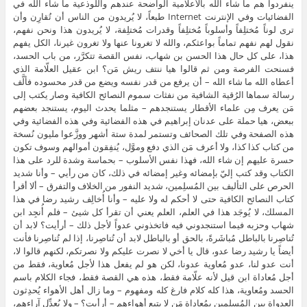
ينفردوا هم ما شاء الله بالأعلامية الواضحة عندهم واللوذعية ما شاء الله في
الفضائيات وفي الإنترنت Internet طبعاً، لا يُريدون من الناس أن تُقارِن وأن
ترى لوناً مُختلِفاً وأسلوباً مُختلِفاً وقدرات مُختلِفة، لا يُريدون هذا ونحن نفهم،
نقول لهم نفهم تماماً بواعثكم، والله لا تغرونا عنها ولا تغرون غيرنا، الكل يفهم
هذا، على كل حال هذا الحسن بن شهاب، نفس القصة تتكرَّر، من باب الحسد،
فسنحت الفرصة ومن ثم قالوا هيا ننتف ريش مَن؟ ابن عقيل العلّامة الذي
أعطاه الله ما شاء الله – أن يرفع من قدر نفسه ويضع من قدر محسوده فألَّف
رسالة سماها الرُقية الشافية من نفثات سموم النصائح الكافية وصار يكتب إلى
مَن يعرف مِن علماء الأقطار يستنجدهم – مثلما يحدث اليوم، يستنجد بعضهم
ببعض، هيا حملة على عدنان إبراهيم في هذه الفضائية وفي هذه الفضائية وفي
هذه الصفحة وفي تلك الصحائف وتستمر لمدة ستة أشهر ووزَّعوا مليون نُسخة
من كتاب كذا كذا، ولا أعرف مَن الذي دفع وموَّل، يُنفِقون أموالهم وسوف تكون
حسرة عليهم إن شاء الله، فهذا نفس الأسلوب – بحماسة وشدة للرد على هذا
الكتاب وقد كتب إليّ بإمضائه وغير إمضائه في ذلك، كان من رأيي – وأنا شديد
الحرص على التأليف بين المُسلِمين، شديد النفور من الخلاف والتفرق – ألا أقرأ
كتاب النصائح الكافية حتى لا أحكم له ولا عليه – وأنا أُخالِف رشيد رضا في هذا
المسلك، لا يُوجَد هذا في العلم، العلم يعني أن تقرأ كل شيئ – فلم أُنجِد ابن
شهاب وحزبه فيما استنجدوني فيه فاتخذوني عدواً لأجل ذلك – أرأيت؟ لابد أن
تُناصِرنا بالباطل مُباشَرةً، بالحق أو بالباطل لابد أن تُناصِرنا، إذا لم تُناصِرنا فأنت
أيضاً يا رشيد رضا عدو، قال يا أخي لا نصرت عليكم ولا نصرتكم، لكنهم قالوا لا،
أنت عدو لنا، عدو مُعاوية عدونا، لكن هو لم يفعل هذا لأجل مُعاوية، فقط من
أجل مُعاداة ابن قيل لأنه علّامة فقط، هذه هي القصة فقط، فجاء الكلام باسم
الحسد ومُعاوية، هذا كله كلام فارغ كله ومفهوم – وما زال أهل الأهواء يُحدِثون
العدواة بين المُسلِمين بمُعاداة مَن لا يتبع أهواءهم – أرأيت؟ – ولا يُعدِّل آراءهم،