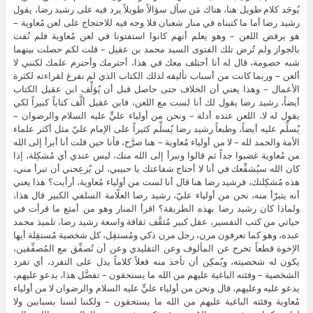
يُوجَد كلام طويل هنا، هناك مَن سأل سؤالاً طويلاً يرد فيه على رشيد رضا، يقول
رشيد رضا أما ما كتبناه في منار شعبان فلا وجه فيه للاحتجاج على لعن مُعاوية –
هو يرفض اللعن – وهو يعلم أنهم كانوا استفتونا في لعن مُعاوية فلم نُفت
بالجواز ولم تُرض تلك الفتوى السيد محمد بن عقيل – قلت لكم حصلت بينهما
شبه خصومة، قال له أنا أختلف معك في هذا، أحترمك وأحترم علمك لكنني لا
ألعن – وربما كانت من أسباب تأليفه لذلك الكتاب الذي لم نفرغ لقراءته لكثرة
الأعمال – وهذا يعني أن الخلاف حتى حاصل قبل أن يُؤلِّف ابن عقيل الكتاب
أيضاً، رشيد رضا يقول لك أنا لست مع اللعن، فابن عقيل ألَّف كتاباً كبيراً لكي
يقول له لا، اللعن عنده أدلة – ونحن من أولياء عليٍّ عليه السلام والرضوان –
يُسلِّم عليه أيضاً، وطبعاً رشيد رضا يُسلِّم كثيراً على الإمام عليّ مثل أكثر علماء
الأمة والحمد لله – لا من أولياء مُعاوية – هنا صرَّح، فأنا حين قلت أنا أبرأ إلى الله
من مُعاوية غضبوا جداً ثم قالوا ونبرأ إلى الله منك، ليس عندي أي مُشكِلة، إذا
كان الله سيُشفِّعك في أنا لا أحتاج شفاعتك يا حبيبي، لن يُزعِجني أن تبرأ مني،
هذه مُشكِلتك، فرشيد رضا هنا قال أنا لست من أولياء مُعاوية، أرأيت؟ هذا يعني
أنه يتبرّأ منه، نحن من أولياء عليّ، رشيد رضا العلّامة السلفي الكبير قال هذا،
ولماذا كان رشيد رضا بهذه الطريقة؟ اقرأ المنار وهو من أمتع ما قرأت في
حياتي من كتب التفسير، عقل كبير مُثقَّف ثقافة واسعة رشيد رضا، تلميذ محمد
عبده، وهو كما تعرفون مرن، رجل مرن ذكي ومُستقِل، كل شخصية مُستقِلة أيها
الإخوة قطعاً تخرج عن المألوف وعن التقليدي وعن أن تُصفِّق مع المُصفِّقين،
يكون له شخصيته، ويُمكِن أن تأخذ منه فعلاً كلاماً يدل على التفرد، أي تفرد
الشخصية – وفئته الباغية عليهم من الله ما يستحقون – تفضَّل هذا، يدعو عليهم،
يدعو عليه وعليهم، قال ونحن من أولياء عليٍّ عليه السلام والرضوان لا من أولياء
مُعاوية وفئته الباغية عليهم من الله ما يستحقون – ولكننا لسنا بسبابين ولا