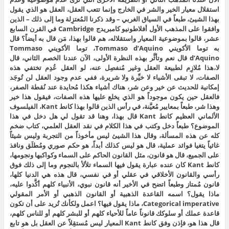
استقلال معيار الخير والشر في الخارج وإنما تتعب العقل، العقل هو الذي يقول
بهذا الشيئ، طبعاً في السياق الغربي – وقد ذكرنا المُعتزِلة وما إلى ذلك – الذين
وافقوا على المذهب الأول أفلاطونيو كامبريدج Cambridge في القرن السابع
عشر، قالوا بموضوعية المعيار واستقلاله، هم قالوا بهذا، مَن قال به أيضاً؟ قال
به توما الأكويني Tommaso d’Aquino، توما الأكويني Tommaso
d’Aquino قال نعم وتأثَّر بهذه النظرة الأولى، الآن عندنا الخصم الثاني، قال
لا،هذا مُلازِم لطبيعة العقل وغير مُنفصِل عنه، لو العقل عُدِم تختفي هذه
الصفات، لا تبقى الأشياء لا خيِّرة ولا شريرة، ففي عدم وجود العقل لن تُوجَد
إمكانية للحديث عن خير وعن شر، هناك أشياء هكذا مُحايدة عند نُقطة الصفر،
فالعقل حين يكون موجوداً هو الذي يخلع عليها هذه الصفات، فيقول هذا خير
وهذا شر، طبعاً بمعايير مُعيَّنة، في رأس الذين قالوا بهذا كانط Kant، الفيلسوف
الألماني العظيم كانط Kant قال بهذا، وهنا قد تقول لي هل دخل في هذا
الموضوع؟ طبعاً دخل وكتب في هذا الكلام في نقد العقل العلمي، كتاب ضخم
كله عن هذه المسألة، وقال هذا الشيئ ليس مأخوذاً من التجربة وليس شيئاً
غائياً يتغيا فوائد عملية، قال هو ليس كذلك أبداً، هو حكم صوري ومُطلَق ونافذ
على الجميع، قال هو قانون، مثل القانون الحاكم على السماء وكواكبها ونجومها،
كانط Kant كان عنده عبارة يقول فيها السماء تلألأ بالنجوم وما إلى ذلك فوق
رأسي والقانون الأخلاقي في عقلي أو في نفسي، قال هذه هي الدنيا كلها،
قانون مُمتاز وطبعاً اتضح في الأخير أنه قانون نبوي، الأنبياء كلهم أكَّدوا عليه،
ماذا يقول؟ اسمه القاعدة الذهبية أو القانون الذهبي أو الأمر المقولي
Categorical imperative، ماذا يقول فيها؟ اعمل ولكأنك تُريد على أن تكون
قاعدة عملك أو سلوكك قانوناً عاماً للأحياء كلهم أو للبشر كلهم أو للناس كلهم،
قال هذا هو، فإذن وفق كانط Kant المعيار ليس مُستقِلاً عن العقل بل هو تابع