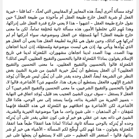
تُوجَد مسألة أُخرى أيضاً، هذه المعايير أو المقاييس التي تُحدِّد – كما قلنا – خيرية
الفعل أو شرية الفعل خارج طبيعة العقل أم مأخوذة من طبيعة العقل؟ حين
نقول خارج طبيعة العقل – انتبهوا – هذا لا يعني خارج قدرة العقل على إدراكها،
وهذا مُهِم لكي تخلطوا الأمور، هذه مسألة ثانية مُختلِفة تماماً، لكن ما معنى
خارج طبيعة العقل؟ أنها مُستقِلة عن العقل وموضوعية، سواء أدركتها أم لم
تُدرِكها هي كذلك، وحين نقول هي مُلازِمة لطبيعة العقل هذا يعني أن العقل هو
الذي يُولِّدها ويأتي بها، إذن هي ليست موضوعية ومُستقِلة، إذن لدينا اتجاهان
بهذا الصدد، بهذا الصدد لدينا اتجاهان مشهوران، المُعتزِلة لدينا في تاريخ
الإسلام يقولون بماذا؟ المُعتزِلة قالوا بالتحسين والتقبيح العقليين، أليس كذلك؟
المُعتزِلة قالوا بالتحسيين والتقبيح العقليين، ما معنى التحسين والتقبيح
العقليين؟ أن العقل يستطيع أن يُميِّز خيرية الشيئ من شرية الشيئ بغض
النظر عن الشريعة أيضاً، العقل وحده يقدر على أن يُميِّز، ليس شرطاً أن يُوجَد
الشرع الإلهي، فالعقل يستطيع أن يعرف هذا، عكسهم مَن؟ الأشاعرة، قالوا لا،
قالوا بالتحسين والتقبيح الشرعيين، ما معنى التحسين والتقبيح الشرعيين؟ أن
العقل لا يستقل – سوف ترون الشيئ العجيب بعد قليل، يُوجَد اتفاق في النهاية
– بتمييز الخيرية من الشرية بذاته، وإنما يستند إلى نص الوحي، هكذا قال
الأشاعرة، لكن الأشاعرة مع اختلافهم مع المُعتزِلة في هذه النُقطة فإنهما
مُتفِقان – أي المذهبان – على شيئٍ واحد، ما هو؟ موضوعية الخيرية والشرية،
الشيئ في ذاته بعيد عن عقلي هو خير أو شر، كون عقلي يقدر على أن يُدرِكه
وحده أو يُدرِكه بالوحي مسألة ثانية، لماذا؟ لماذا هما اتفقا؟ طبعاً هما اتفقا،
المُعتزِلة يقولون – هذا مُهِم لكي أُوضِّح لكم المسألة – الأشياء هي خير أو شر
بذاتها، قالوا – أستغفر الله العظيم – حتى الله لا يستطيع أن يجعلها على غير