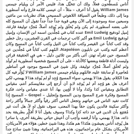
أُناس مُسطَّحون فعلاً، ولك أن تتخيَّل هذا، فليس الأمر أن ويليام جيمس
William James يقول أنا أعرف – مثلاً – أن عيسى كلامه فارغ وأنه أسطورة
وما إلى ذلك، وطبعاً في السياقة اللاهوتي المسيحي هناك نظريات من مائتين
وسبعين سنة وموجودة إلى الآن وهي قوية جداً جداً جداً تقول أن المسيح كله
على بعضه أسطورة، لم يكن ولم يُخلَق ولم يُوجَد أصلاً، مُجرَّد توليفة فارغة،
إميل لودفيج Emil Ludwig عنده كتاب في مُجلَّدين اسمه ابن الإنسان، وإميل
لودفيج Emil Ludwig هو أكبر كاتب ترجمات في القرن العشرين، رجل خطير
وقد كتب كتاباً عن القيصر وكتب كتاباً عن النيل وكتب كتاباً عن المسيح وكان
أعظم كتبه وكتب عن نابليون Napoléon، المُهِم كتب كتاباً في مُجلَّدين عن
المسيح، حين تقرأه تهتز، أتى بأكثر من ثلاثين دليل – هي في الحقيقة قرائن
وليست أدلة قاطعة وبعضها كالأدلة – على أن المسيح شخصية أُسطورية لم تُولَد
ولم تُخلَق أصلاً، مُجرَّد توليفة، وكل شيئ في المسيح موجود في أساطير
مُعاصِرة أو سابقة عليه، فالمُهِم ويليام جيمس William James لا يُؤثِّر فيه كل
هذا الكلام، يقول هذا لا يهمني، سواء المسيح وُجِد أو لم يُوجَد هذا لا يهمني، لكي
أعرف هل هو وُجِد أم لم يُوجَد لابد أن أرجع إلى مقاييسكم أنتم، مقياس
التطابق ومقياس كذا وكذا، وأنا لا أُؤمِن بها، أنا عندي مقياس واحد، فكرة
المسيح وفكرة شرع المسيح ودين المسيح وإنجليل – Gospel – المسيح إذا
كانت تفيد الناس في حياتهم وتجعل الناس أكثر رقياً وأكثر جمالاً وأكثر راحة
وأكثر سكينة فالدين يكون حقاً بهذا المعنى، سوف نقول له لأ، هل أنت غير
مُقتنِع بأن الدين في حد ذاته كذا وكذا؟ وسوف يقول أنا لا أُفكِّر بطريقة بحد
ذاته، هذا لا يهمني، وأنا أرفضه وأُحِب أن أعيش حياتي بطريقة أُخرى، يا ساتر!
هل يُوجَد أُناس يعيشون هكذا؟ هم هكذا، وهذا شيئ خطير، هؤلاء هم الأمريكان،
الأمريكان بشكل عام براجماتيون، هذه هي البراجماتية، وهذا شيئ ساذج جداً