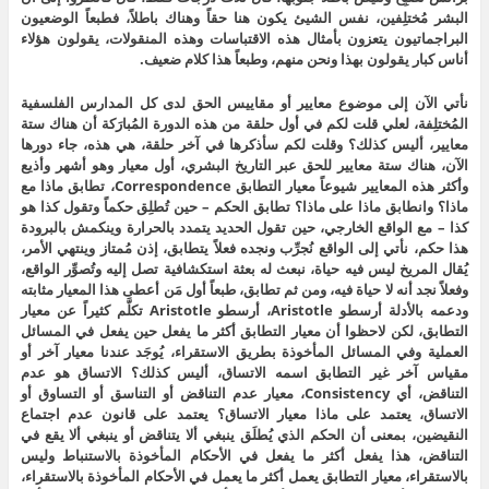
البشر مُختلِفين، نفس الشيئ يكون هنا حقاً وهناك باطلاً، فطبعاً الوضعيون
البراجماتيون يتعزون بأمثال هذه الاقتباسات وهذه المنقولات، يقولون هؤلاء
أناس كبار يقولون بهذا ونحن منهم، وطبعاً هذا كلام ضعيف.
نأتي الآن إلى موضوع معايير أو مقاييس الحق لدى كل المدارس الفلسفية
المُختلِفة، لعلي قلت لكم في أول حلقة من هذه الدورة المُبارَكة أن هناك ستة
معايير، أليس كذلك؟ وقلت لكم سأذكرها في آخر حلقة، هي هذه، جاء دورها
الآن، هناك ستة معايير للحق عبر التاريخ البشري، أول معيار وهو أشهر وأذيع
وأكثر هذه المعايير شيوعاً معيار التطابق Correspondence، تطابق ماذا مع
ماذا؟ وانطابق ماذا على ماذا؟ تطابق الحكم – حين تُطلِق حكماً وتقول كذا هو
كذا – مع الواقع الخارجي، حين تقول الحديد يتمدد بالحرارة وينكمش بالبرودة
هذا حكم، نأتي إلى الواقع نُجرِّب ونجده فعلاً يتطابق، إذن مُمتاز وينتهي الأمر،
يُقال المريخ ليس فيه حياة، نبعث له بعثة استكشافية تصل إليه وتُصوِّر الواقع،
وفعلاً نجد أنه لا حياة فيه، ومن ثم تطابق، طبعاً أول مَن أعطى هذا المعيار مثابته
ودعمه بالأدلة أرسطو Aristotle، أرسطو Aristotle تكلَّم كثيراً عن معيار
التطابق، لكن لاحظوا أن معيار التطابق أكثر ما يفعل حين يفعل في المسائل
العملية وفي المسائل المأخوذة بطريق الاستقراء، يُوجَد عندنا معيار آخر أو
مقياس آخر غير التطابق اسمه الاتساق، أليس كذلك؟ الاتساق هو عدم
التناقض، أي Consistency، معيار عدم التناقض أو التناسق أو التساوق أو
الاتساق، يعتمد على ماذا معيار الاتساق؟ يعتمد على قانون عدم اجتماع
النقيضين، بمعنى أن الحكم الذي يُطلَق ينبغي ألا يتناقض أو ينبغي ألا يقع في
التناقض، هذا يفعل أكثر ما يفعل في الأحكام المأخوذة بالاستنباط وليس
بالاستقراء، معيار التطابق يعمل أكثر ما يعمل في الأحكام المأخوذة بالاستقراء،