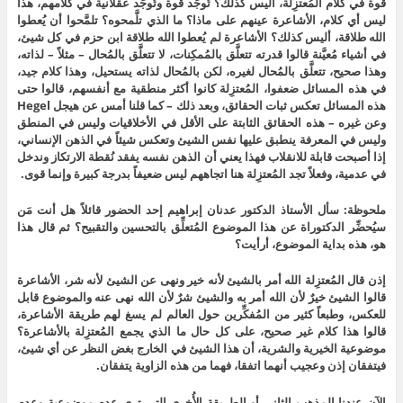
قوة في كلام المُعتزِلة، أليس كذلك؟ تُوجَد قوة وتُوجَد عقلانية في كلامهم، هذا
ليس أي كلام، الأشاعرة عينهم على ماذا؟ ما الذي تلَّمحوه؟ تلمَّحوا أن يُعطوا
الله طلاقة، أليس كذلك؟ الأشاعرة لم يُعطوا الله طلاقة ابن حزم في كل شيئ،
في أشياء مُعيَّنة قالوا قدرته تتعلَّق بالمُمكِنات، لا تتعلَّق بالمُحال – مثلاً – لذاته،
وهذا صحيح، تتعلَّق بالمُحال لغيره، لكن بالمُحال لذاته يستحيل، وهذا كلام جيد،
في هذه المسائل ضعفوا، المُعتزِلة كانوا أكثر منطقية مع أنفسهم، قالوا حتى
هذه المسائل تعكس ثبات الحقائق، وبعد ذلك – كما قلنا أمس عن هيجل Hegel
وعن غيره – هذه الحقائق الثابتة على الأقل في الأخلاقيات وليس في المنطق
وليس في المعرفة ينطبق عليها نفس الشيئ وتعكس شيئاً في الذهن الإنساني،
إذا أصبحت قابلة للانقلاب فهذا يعني أن الذهن نفسه يفقد نُقطة الارتكاز وندخل
في عدمية، وفعلاً تجد المُعتزِلة هنا اتجاههم ليس ضعيفاً بدرجة كبيرة وإنما قوى.
ملحوظة: سأل الأستاذ الدكتور عدنان إبراهيم إحد الحضور قائلاً هل أنت مَن
سيُحضِّر الدكتوراة عن هذا الموضوع المُتعلِّق بالتحسين والتقبيح؟ ثم قال هذا
هو، هذه بداية الموضوع، أرأيت؟
إذن قال المُعتزِلة الله أمر بالشيئ لأنه خير ونهى عن الشيئ لأنه شر، الأشاعرة
قالوا الشيئ خيرٌ لأن الله أمر به والشيئ شرٌ لأن الله نهى عنه والموضوع قابل
للعكس، وطبعاً كثير من المُفكِّرين حول العالم لم يسغ لهم طريقة الأشاعرة،
قالوا هذا كلام غير صحيح، على كل حال ما الذي يجمع المُعتزِلة بالأشاعرة؟
موضوعية الخيرية والشرية، أن هذا الشيئ في الخارج بغض النظر عن أي شيئ،
فيتفقان إذن وعجيب أنهما اتفقا، فهما من هذه الزاوية يتفقان.
الآن عندنا المذهب الثاني أو الطريقة الأُخرى التي ترى عدم موضوعية وعدم