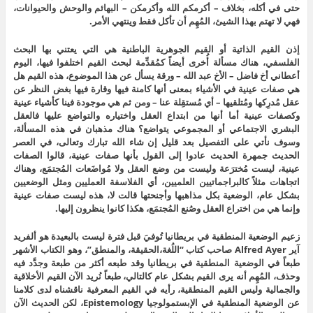
حتى في أكله، بخلاف – أكرمكم الله وأكرمكن – البهائم والوحش والحيوانات،
فهي لا تهتم بهذا الشيئ، المُهِم أن تأكل فقط وينتهي الأمر.
إذن القيم الذاتية أو القيم الجوهرية الباطنية هي التي يعتني بها البحث
الفلسفي، هناك مسألة أُخرى أيضاً كمُقدِّمة لبحث القيم اختلفوا فيها، اليوم
أعطاني أخ فاضل – الأخ عبد الله – ورقة يسأل عن هذا الموضوع، هذه القيم هل
هي صفات عينية في الأشياء بمعنى أنها كامنة فيها وقارة فيها بغض النظر عن
عقل مُدرِكها ومُتلقيها – أي مُستقِلة عنا – ومن ثم هي موجودة فينا كأشياء عينية
وكصفات عينية أما أنها من ابتداع العقل واختياره والتواضع عليها فالعقل
البشري الاجتماعي أو المجموعي يتواضع؟ هناك مذهبان في هذه المسألة،
وسوف نأتي على التفصيل بعد قليل إن شاء الله تبارك وتعالى، في العصر
الحديث جمهرة الحديث عادوا إلى القول بأنها صفات عينية، قالوا الصفات
عينية، ليست مُخترَعة وليست من وضع العقل ولا مُواضَعات المُجتمَع، وهناك
اتجاهات مثلاً كالبراجماتيين العلميين، أي الفلاسفة العمليين ومثل الوضعيين
بشكل عام، الوضعية بكل مذاهبها وأجنحتها قالت لا، هذه ليست صفات عينية
وإنما هي من اختراع العقل وصُنع المُجتمَع، هكذا كانوا ينظرون إليها.
زعيم الوضعية المنطقية في بريطانيا تُوفيَ قبل فترة ليست بالبعيدة هو ألفريد
آير Alfred Ayer صاحب كتاب “اللُغة،الحقيقة، والمنطق”، وهو الكتاب الأشهر
طبعاً في الوضعية المنطقية في بريطانيا وقد طبعه أكثر من طبعة وجدَّد فيه
وحذف، المُهِم أنه يرى القيم بشكل عام كالتالي، طبعاً نُريد الآن القيم الأخلاقية
والجمالية وليس القيم المنطقية، رأيه في القيم المعرفية ناقشناه لدى كلامنا
عن الوضعية المنطقية في الإبستمولوجيا Epistemology، لكن الحديث الآن