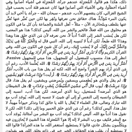
ذلك، هكذا هم قالوا، المُعتزِلة عندهم جرأة، المُعتزِلة في أشياء أصابوا وفي
أشياء أخطأوا، وفي الأشياء التي أصابوا فيها كان عندهم قلة أدب بحسب قول
الشيخ الغزالي، كان ينقصهم الأدب، عندهم – سبحان الله – جرأة، يا أخي لابد أن
يكون المرء مُؤدَّباً، هناك حقائق نحن نعرفها ونُقِر بها لكن حين نُعبِّر عنها نُعبِّر
عنها بتلطف وبمُحاذَرة، الآن – مثلاً – أهل السُنة والجماعة بأن كل ما في الكون
هو مخلوق من الله فعلاً، فالخير والشر من الله، أليس كذلك؟ هذا هو المعنى،
لكن هل يُنسَب الشر إلى الله؟ أدباً لأ، نحن نعرفه لأن مَن الذي خلق هذا وهذا
وهذا؟ الله طبعاً، لكن أدباً لا نُنسِبه إلى الله، النبي قال له وَالْخَيْرُ كُلُّهُ فِي يَدَيْكَ
وَالشَّرُّ لَيْسَ إِلَيْكَ، أي لا يُنسَب إليك، رغم أن كل شيئ في الكون من الله، وفي
القرآن الكريم
وَأَنَّا لَا نَدْرِي أَشَرٌّ أُرِيدَ بِمَن فِي الْأَرْضِ أَمْ أَرَادَ بِهِمْ رَبُّهُمْ رَشَدًا
۩،
انظر إلى هذا، منسوب للمفعول، أي للمجهول، هذا مبني للمجهول Passive،
أَشَرٌّ أُرِيدَ بِمَن فِي الْأَرْضِ أَمْ أَرَادَ بِهِمْ رَبُّهُمْ رَشَدًا
۩، الله يُعلِّمنا الأدب، رغم أن
مَن الذي أراد بهم الشر؟ واضح أنه الله، لكنه لم يقل هذا من باب الأدب،
أَشَرٌّ
أُرِيدَ بِمَن فِي الْأَرْضِ أَمْ أَرَادَ بِهِمْ رَبُّهُمْ رَشَدًا
۩، أرأيت؟
وَإِذَا مَرِضْتُ فَهُوَ يَشْفِينِ
۩، لم يقل والذي هو يُطعِمني ويسقين ويُمرِضني ويشفين، لم يقل هذا، قال
وَإِذَا مَرِضْتُ
۩، أيوب قال
أَنِّي مَسَّنِيَ الشَّيْطَانُ بِنُصْبٍ وَعَذَابٍ
۩، هل الشيطان
هو الذي أمرضه؟ مُستحيل، ربنا الذي أمرضه، لكن هذا أدب، انسبه إلى
الشيطان وانسبه إلى النفس أو إلى أي شيئ، لا تنسبه إلى الله، يُوجَد أدب مع
الله تبارك وتعالى، قال العلماء لا يُقال يا الله يا خالق كذا وتذكر حيواناً مهيناً، لا
تقل هذا، أليس كذلك؟ رغم أن مَن الذي خلق الحمير وما إلى ذلك؟ الله، لكن لا
نقول هذا أدباً مع الله، أليس كذلك؟ يُوجَد أدب مع البشر من أمثالنا، يُوجَد أدب
مع البشر فكيف مع رب البشر لا إله إلا هو؟ المُعتزِلة هذا الشيئ لا يُحاذِرون فيه
ويتكلَّمون بشكل عادي، قالوا لا يستطيع، أستغفر الله، ما هذه الجرأة؟ قالوا الله
لا يستطيع أن يقلب هذه الحقائق، الخير خير في ذاته بخلق الله، هم يقولون