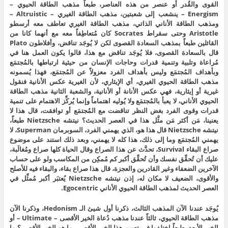
القوى والقُدر أو عنصر من هذه العناصر، طبعاً مذهب الطاقة الحيوي –
Energism – ينشعب إلى شعبتين، مذهب الطاقة الغيري – Altruistic –
ومذهب الطاقة الأناني الذاتي، مذهب الطاقة الغيري تعاطف معه أرسطو
Aristotle وحتى سقراط Socrates كان مُتعاطِفاً معه مع أنهما كانا من
القائلين طبعاً بمذهب السعادة القصوى لكن لا يُوجَد تناقض، وأفلاطون Plato
قال بالسعادة القصوى، فلا يُوجَد تناقض مع هذا، قالوا يكون العمل هنا في
مُراعاة وتلبية وتنمية قدرات وحاجات الإنسان من حيثية ارتباطها بالمُجتمَع
وبأهداف المُجتمَع وليس بأهداف الفرد معزولاً عن المُجتمَع، فهذا يُسمونه
مذهب الطاقة الحيوي الغيري، أي الإيثاري، لأن الغيرية عكس الأنانية فنقول
غيرية أو إيثارية، فهي عكس الأنانة أو الأنانية، والشعبة الثانية مذهب الطاقة
الحيوي الأناني، لا يعبأ بالمُجتمَع ولا يُوليه اهتماماً وإنما يُركِّز الاهتمام على تنمية
قدرات وقوى الفرد بغض النظر تناقضت مع المُجتمَع أو توافقت، قال هذا لا
يعنينا، مَن أكثر مَن مثَّل هذا في العصر الحديث؟ نيتشه Nietzsche طبعاً،
نيتشه Nietzsche قال هذا هو، الذي يهمني الفرد، السوبرمان Superman، لا
يهمني المُجتمَع وما إلى ذلك، هذا كله لا يهمني، وبعد ذلك استند على موضوع
صراع البقاء Survival، تحدَّث عن هذا الصراع وقال الحياة كلها صراع ومُغالَبة،
عليك أن تُحقِّق نفسك وأن تُحقِّق أكبر كم مُمكِن من المكاسب ولو على حساب
الآخرين الضعفاء وغير القادرين والعجزة، قال هذا صراع بقاء، والبقاء فيه للأصلح
والأقوى، الضعيف لا مكان له، إذن نيتشه Nietzsche يُعتبَر أكبر مُمثِّل في
العصر الحديث لمذهب الطاقة الحيوي الأناني Egocentric.
يُوجَد عندنا الآن المذهب الثالث، ذكرنا أول شيئ الـ Hedonism، وذكرنا الآن
مذهب الطاقة الحيوي، ثالثاً عندنا مذهب دُعاة الخير الأقصى – Ultimate – أو
الخير الأبعد، طبعاً اختلفوا في تعيين هذا الخير الأقصى، ما هو الخير الأقصى؟ ما