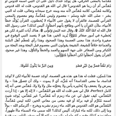
مُقدَّساً بالمعنى الحرفي، هل يُوجَد عندك دليل على أن النبي اسمه قدوس أو
مُقدَّس أم أن ربنا هو القدوس؟ قال لي الله هو القدوس، قلت له الله قدوس
وكلامه مُقدَّس، كلامه مُقدَّس لأنه منه ومنه خرج سبحانه وتعالى، قلت له النبي
بشر – صلى الله عليه وسلم – معصوم وليس مُقدَّساً، وهو معصوم بالمعنى
القرآني للعصمة، فالقرآن لا يقول حتى الأنبياء لا يُخطئون، القرآن يُؤكِّد خطأ
الأنبياء، ملآن القرآن يا أخي وطافح بأنهم أخطأوا، أليس كذلك؟ حتى رسول الله
قال الله له
عَفَا اللَّهُ عَنْكَ
۩، وقال عنه
عَبَسَ وَتَوَلَّى
۩، هناك آيات كثيرة، لكن هو
يُخطيء في أمور صغائر مُتَؤَوِّلًا يُريد الخير، هذا هو، لا يتعمد النبي الوقوع في
صغيرة واحدة، هذا معنى العصمة وهذا الصحيح، وهذا رأي مُعظَم أهل السُنة
والجماعة خلافاً للشيعة، الشيعة يقولون النبي معصوم قبل البعثة وبعد البعثة من
الكبائر ومن الصغائر على جهة السهو والعمد والخطأ والتأوّل، وهذا غير صحيح،
القرآن يقول أخطأوا لكن أخطأوا مُتَؤَوِّلًين:
رَامَ نَفْعَاً فضرَّ مِنْ غَيْرِ قصْدِ وَمِنَ البرِّ مَا يَكُونُ عُقُوقَا.
هذا مُمكِن، فقلت له هذا هو، هذه هي العصمة، تُوجَد عصمة للأنبياء لكن لا تُوجَد
قداسة، ما معنى القداسة؟ أنه مُنزَّه، أي لا يموت – ولك أن تتصوَّر هذا – ولا
يمرض ولا يضعف ولا يُخامِره يأس ولا يتخوَّنه ملل ولا ولا ولا، مُقدَّس تعني أنه إله
كامل Perfect، قال لي نعم، قلت له الله هو المُقدَّس – لا إله إلا هو – إذا أردت
المُقدَّس، كيف تقول لي عن ماء زمزم أنه مُقدَّس؟ غير مُقدَّس، يُوجَد شيئ
اسمه مُكرَّم أو فيه بركة أو فيه معنى من معاني الخير، لكنه ليس مُقدَّساً،
المُقدَّس هو الله، القدوس هو الله، ماء زمزم نشربه ويخرج – أكرمكم الله – بولاً
وما إلى ذلك، لكنه ماء مُبارَك، أليس كذلك؟ الله سمى ماء السماء ماءً طهوراً،
وماء زمزم كذلك وفيه بركة، ولو لم يكن من بركته إلا أنه يسقي الناس من فترة