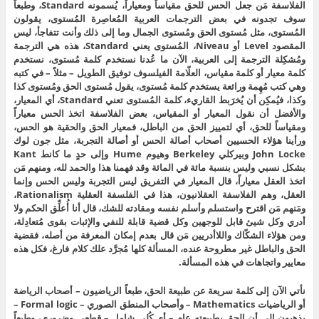
الفلاسفة مَن جعل الحس للحق مقياساً ومعياراً، يُسمونه Standard، وطبعاً
سوف تجدونه في بعض الترجمات العربية المُعاصِرة المُستوى، يقولون
المُستوى، مثل مُستوى الحق ومُستوى الجمال وما إلى ذلك وأنت تتفاجأ، ليس
المقصود Level أو Niveau، المُستوى يعني Standard، هذه هي الترجمة
ومُشكِلة الترجمة إلى العربية، الآن ما عُدنا نستخدم كلمة مُستوى، نستخدم
كلمة معيار أو كلمة مقياس، العلّامة الفيلسوف توفيق الطويل – مثلاً – في كتبه
وهي كتب مُهِمة ورائعة يستخدم كلمة مُستوى، يقول مُستوى الحق ومُستوى كذا
وكذا، فيُمكِن أن يُخرَبط القاريء، كلمة المُستوى تعني Standard، أي المعيار،
والأفضل أن نقول المعيار أو المقياس، بعض الفلاسفة اتخذ الحس معياراً
ومقياساً للحق، أي لتمييز الحق من الباطل، فمعيار الحق والحقية هو الحس،
ورأينا هؤلاء الحسيين أصحاب أصالة الحس أو أصالة التجربة، مثل جون لوك
John Locke وبيركلي Berkeley وهيوم Hume وإلى حدٍ ما كانط Kant
بشكل نسبي وليس بنسبة مائة في المائة وقد فهمنا هذا والحمد لله، ومنهم مَن
اتخذ العقل معياراً، قال المعيار في التفريق ليس التجربة وليس الحس وإنما
العقل، وهم الفلاسفة العقلانيون، هذا في الفلسفة العقلية Rationalism،
ومَنهم مَن اقترح واستسلم وأسلم نفسه ومقادته للشك، قال أنا أُعلِّق الحكم ولا
أدري وكل شيئ قابل للوجهين وكل قضية قابلة للنفي والإثبات بقوى مُتعادِلة،
ومن هؤلاء الشكّاك واللاأدريين مَن قال بعدم إمكان المعرفة من أصله، فقضية
الحق والباطل غير مطروحة عنده، المسألة كلها مُجرَّد علك كلام فارغ، فكل هذه
معايير واتجاهات في هذه المسألة.
نأتي الآن إلى كلمة سريعة عن طبيعة الحق، طبعاً الرياضيون – أصحاب الرياضة
أو الرياضيات Mathematics – وأصحاب المنطق الصوري – Formal logic –
يذهبون إلى أن الحق بطبيعته عام – أي كُلي شامل – قطعي وضروري، وطبعاً