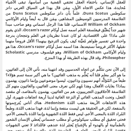
للعقل الإنساني، باختفاء العقل تختفي القضية من أساسها، تبقى الأشياء
مُحايدة، هذا عكس الاتجاه الأول، مِمَن قال بهذا في السياق الغربي دانز
سكوطس Duns Scotus، علماً بأن دانز سكوطس Duns Scotus من
الفلاسفة المدرسيين الوسيطين المشاهير، مِمَن قال به أيضاً وليام الأوكامي
William of Ockham الاسماني، قلنا هذا الرجل اسماني وهو صاحب مبدأ
شهير جداً يُطبَّق فيفلسفة العلم اسمه نصل أوكام Occam’s razor، الذي يقوم
على ماذا؟ على الاقتصادية، لو كان عندنا نظريتان في العلم وتنجحان بدرجة
واحدة في تفسير ظواهر مُعيَّنة كيف يكون الترجيح بينهما؟ الأقل فروضاً منهما
نقبلها، الأكثر فروضاً نستبعدها، هذا اسمه نصل أوكام Occam’s razor، هذا هو
وليام الأوكامي William of Ockham، وهو فيلسوف مدرسي Scholastic
Philosopher، وقد قال بهذه الطريقة أو بهذا المنزع.
إلى الآن نحن نتكلَّم عن اتجاه الحدسيين وقد انتهينا منه، نأتي الآن إلى الغائيين،
ما هو أكبر معلم قلنا أنه يُعلَّم به مذهب الغائيين؟ ما هي أكبر سمة تسم هؤلاء؟
طبعاً من المُؤكَّد أنهم نسبيون وذاتيون، ليسوا موضوعيين وإنما ذاتيون، يهتمون
بماذا؟ بغايات الأفعال، وهذا مُهِم لكي نعرف معنى الغائيين، والغائيون منهم كل
الفلاسفة الأخلاقيون التجريبيون، هم من الغائيين، يهتمون بالمقاصد، أي مقصد
الفعل، وتحت المذهب الغائي أو النزعة الغائية لدينا أربعة اتجاهات شهيرة، أول
هذه الاتجاهات الأربعة مذهب اللذة Hedonism، هناك أناس يُترجِمونها
بالمنفعة، لكن في الحقيقة هي ليست منفعة وإنما لذة، فهذا مذهب اللذة، وطبعاً
المُراد اللذة بالمعنى الأعم، ليس فقط اللذة الشهوية وإنما اللذة بالمعنى الأعم،
فحتى تحقيق أي مطلب سيكولوجي أو مطلب جسماني يُعطي الإنسان الشعور
بالطمأنينة أو بالهدوء أو بالإشباع يُعتبَر لذة عندهم، فاللذائذ لا تعني الشهوات
Lusts، المُراد المعنى العام في الفلسفة للذة، والغريبة أنك ستجد بعض