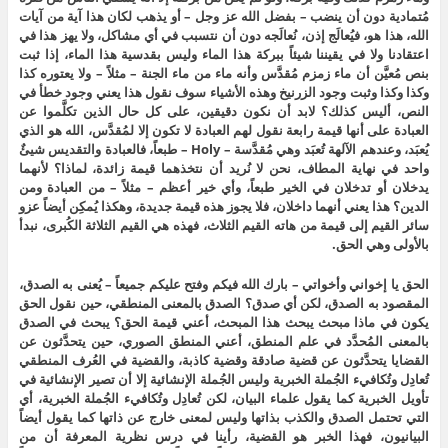
مُتمادية دون أن ينضب – بفضل الله عز وجل – أو يذهب لكان هذا آية من آيات
الله، هذا هو، فيُعالَج إذن، نُعالَجه دون أن نتسبب في أي مشاكل، ولا يهز هذا في
اعتقادنا ولا في يقيننا شيئاً ببركة هذا الماء وليس بقدسية هذا الماء، إذا ثبت
بنص مُعيَّن أن ماء زمزم مُقدَّس وأنه ماء من ماء الجنة – مثلاً – ولا يعتوره كذا
وكذا وكذا وثبت وجود الزرنيخ وهذه الأشياء سوف نقول هذا يعني وجود خطأ في
النص، أليس كذلك؟ لابد أن نكون دقيقين، على كل حال الذين تكلَّموا عن
العبادة على أنها قيمة رابعة نقول لهم العبادة لا تكون إلا لمُقدَّس، الله هو الذي
يُعبَد، وعندهم الآلهة تُعبَد وهي مُقدَّسة – Holy – طبعاً، فالعبادة والتقديس شيئٌ
واحد في نهاية المطاف، نحن لا نُريد أن نتخذهما قيمة زائدة، لماذا؟ لأنهما
يدخلان أو تدخلان في الخير طبعاً، وأي خير أعظم – مثلاً – من العبادة ومن
الدين؟ هذا يعني أنهما داخلان، فلا يجوز هذه قيمة جديدة، وهكذا يُمكِن أيضاً عزو
سائر القيم إلى قيمة من هاته القيم الثلاث، فهذه هي القيم الثلاثة الكُبرى، نبدأ
بالأولى وهي الحق.
الحق يا إخواني وأخواتي – بارك الله فيكم وفتح عليكم جميعاً – يُعنى به الصدق،
المقصود به الصدق، لكن أي صدق؟ الصدق بالمعنى المنطقي، حين نقول الحق
يكون في ماذا مبحث يبحث هذا المبحث، أعني قيمة الحق؟ يبحث في الصدق
بالمعنى المُحدَّد في علم المنطق، أعني المنطق الصوري، حين يتحدَّثون عن
القضايا يتحدَّثون عن قضية صادقة وقضية كاذبة، والقضية في العُرف المنطقي
تُعادِل وتُكافيء الجُملة الخبرية وليس الجُملة الإنشائية إلا أن تصير الإنشائية في
تأويل الخبرية كما يقول علماء البيان، لكن تُعادِل وتُكافيء الجُملة الخبرية، أي
التي تحتمل الصدق والكذب بذاتها وليس لمعنى خارج عن ذاتها كما يقول أيضاً
البيانيون، فهذا الخبر هو القضية، رأينا في درس نظرية المعرفة أن من