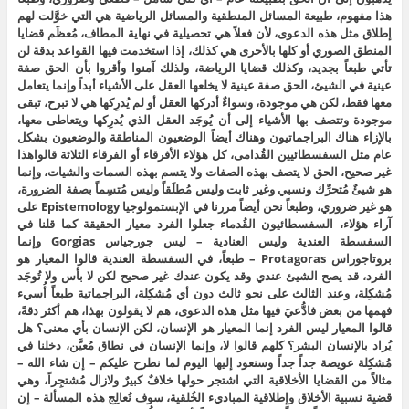
هذا مفهوم، طبيعة المسائل المنطقية والمسائل الرياضية هي التي خوَّلت لهم
إطلاق مثل هذه الدعوى، لأن فعلاً هي تحصيلية في نهاية المطاف، مُعظَم قضايا
المنطق الصوري أو كلها بالأحرى هي كذلك، إذا استخدمت فيها القواعد بدقة لن
تأتي طبعاً بجديد، وكذلك قضايا الرياضة، ولذلك آمنوا وأقروا بأن الحق صفة
عينية في الشيئ، الحق صفة عينية لا يخلعها العقل على الأشياء أبداً وإنما يتعامل
معها فقط، لكن هي موجودة، وسواءٌ أدركها العقل أو لم يُدرِكها هي لا تبرح، تبقى
موجودة وتتصف بها الأشياء إلى أن يُوجَد العقل الذي يُدرِكها ويتعاطى معها،
بالإزاء هناك البراجماتيون وهناك أيضاً الوضعيون المناطقة والوضعيون بشكل
عام مثل السفسطائيين القُدامى، كل هؤلاء الأفرقاء أو الفرقاء الثلاثة قالواهذا
غير صحيح، الحق لا يتصف بهذه الصفات ولا يتسم بهذه السمات والشيات، وإنما
هو شيئٌ مُتحرِّك ونسبي وغير ثابت وليس مُطلَقاً وليس مُتسِماً بصفة الضرورة،
هو غير ضروري، وطبعاً نحن أيضاً مررنا في الإبستمولوجيا Epistemology على
آراء هؤلاء، السفسطائيون القُدماء جعلوا الفرد معيار الحقيقة كما قلنا في
السفسطة العندية وليس العنادية – ليس جورجياس Gorgias وإنما
بروتاجوراس Protagoras – طبعاً، في السفسطة العندية قالوا المعيار هو
الفرد، قد يصح الشيئ عندي وقد يكون عندك غير صحيح لكن لا بأس ولا تُوجَد
مُشكِلة، وعند الثالث على نحو ثالث دون أي مُشكِلة، البراجماتية طبعاً أُسيء
فهمها من بعض فادُّعيَ فيها مثل هذه الدعوى، هم لا يقولون بهذا، هم أكثر دقةً،
قالوا المعيار ليس الفرد إنما المعيار هو الإنسان، لكن الإنسان بأي معنى؟ هل
يُراد بالإنسان البشر؟ كلهم قالوا لا، وإنما الإنسان في نطاق مُعيَّن، دخلنا في
مُشكِلة عويصة جداً جداً وسنعود إليها اليوم لما نطرح عليكم – إن شاء الله –
مثالاً من القضايا الأخلاقية التي اشتجر حولها خلافٌ كبيرٌ ولازال مُشتجِراً، وهي
قضية نسبية الأخلاق وإطلاقية المباديء الخُلقية، سوف نُعالِج هذه المسألة – إن