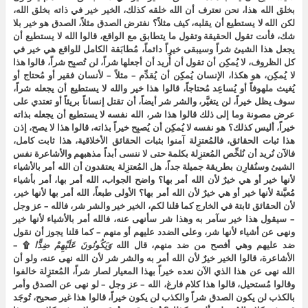
بخلق الله هذا، نحن نعترف أن الله خلقه كذلك، الخير خير في ذاته بخلق الله،
لكن الله لا يستطيع أن يقلبه، كيف مثلاً؟ نفترض الصدق مثلاً، الصدق هو خير بلا
شك، فأنت تقول الحقيقة وتقول ما يتطابق مع الواقع، قالوا الله لا يستطيع أن
يجعل هذا الشيئ شراً وسيبقى خيراً دائماً، مُطابَقة الكامل للواقع هي خير في
كل الظروف، لا يُمكِن أن تقول أن أُريد أن أجعلها شراً، لن تُصبِح شراً، قالوا هذا
لا يُمكِن، هو هكذا، الإنسان يُمكِن أن يُقدِّم – مثلاً – لأنسان فقير أو مُحتاج أو
يُغيث ملهوفاً أو يُساعِد مُحتاجاً، قالوا هذا خير والله لا يستطيع أن يجعله شراً،
سوف يظل خيراً، لن يتغيَّر، والشر شر أيضاً، أن تقتل إنساناً بريئاً أو تعتدي على
عرض مصونة وما إلى ذلك قالوا هذا شر، الله نفسه لا يستطيع أن يجعله بذاته
خيراً، أليس كذلك؟ هو نفسه لا يُمكِن أن يُصبِح خيراً بذاته، قالوا هذا لا يصح، إذن
هذا ثبات الحقائق، فالمُعتزِلة آمنوا بثبات الحقائق الأخلاقية، هذا ثابت كامل،
فالآن نُريد أن نُلخِّص المُعتزِلة بكلمة حتى لا ننسى أبداً مذهبهم والأشاعرة نفس
الشيئ وسنُقارِن بطريقة جميلة جداً، هل المُعتزِلة يعتقدون أن الله أمر بالأشياء
لأنها خير أو هي خيرٌ لأن الله أمر بها؟ واضح الجواب، الله أمر بها، أمر بأشياء
مُعيَّنة لأنها خير أو هي خيرٌ لأن الله أمر بها؟ الأولى طبعاً، الله أمر بها لأنها خير،
لأن الحقائق ثابتة في الخارج كما قلنا لكم، الخير خير والشر شر، فالله – عز وجل
– سيقول هذا خير سآمر به وهذا شر سأنهى عنه، فالله أمر بالأشياء لأنها خير
ونهى عن أشياء لأنها شر، وعلى الضدد عليهم أو منهم – كما قلنا يجوز أن نقول
ضد عليهم وهي أفصح من ضد منهم، قال الله
وَيَكُونُونَ عَلَيْهِمْ ضِدًّا
۩ –
الأشاعرة، قالوا الخير خيرٌ لأن الله أمر به والشر شر لأن الله نهى عنه، ولو أن
الله نهى عن هذا الذي الآن نعده خيراً بهذا المعيار لصار شراً، المُعتزِلة خالفوا
وقالوا مُستحيل، قالوا هذا كلام فارغ، الله – عز وجل – لو نهى عن الصدق وأمر
بالكذب لن يكون الصدق شراً والكذب لن يكون خيراً، قالوا هذا غير صحيح، تُوجَد