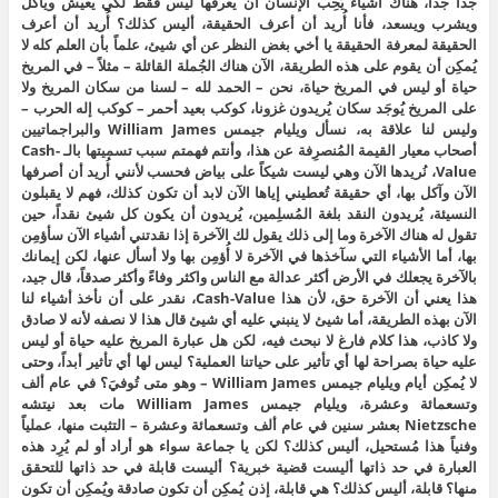
جداً جداً، هناك أشياء يُحِب الإنسان أن يعرفها ليس فقط لكي يعيش ويأكل
ويشرب ويسعد، فأنا أُريد أن أعرف الحقيقة، أليس كذلك؟ أُريد أن أعرف
الحقيقة لمعرفة الحقيقة يا أخي بغض النظر عن أي شيئ، علماً بأن العلم كله لا
يُمكِن أن يقوم على هذه الطريقة، الآن هناك الجُملة القائلة – مثلاً – في المريخ
حياة أو ليس في المريخ حياة، نحن – الحمد لله – لسنا من سكان المريخ ولا
على المريخ يُوجَد سكان يُريدون غزونا، كوكب بعيد أحمر – كوكب إله الحرب –
وليس لنا علاقة به، نسأل ويليام جيمس William James والبراجماتيين
أصحاب معيار القيمة المُنصرِفة عن هذا، وأنتم فهمتم سبب تسميتها بالـ Cash-
Value، نُريدها الآن وهي ليست شيكاً على بياض فحسب لأنني أُريد أن أصرفها
الآن وآكل بها، أي حقيقة تُعطيني إياها الآن لابد أن تكون كذلك، فهم لا يقبلون
النسيئة، يُريدون النقد بلغة المُسلِمين، يُريدون أن يكون كل شيئ نقداً، حين
تقول له هناك الآخرة وما إلى ذلك يقول لك الآخرة إذا نقدتني أشياء الآن سأؤمِن
بها، أما الأشياء التي سآخذها في الآخرة لا أُؤمِن بها ولا أسأل عنها، لكن إيمانك
بالآخرة يجعلك في الأرض أكثر عدالة مع الناس واكثر وفاءً وأكثر صدقاً، قال جيد،
هذا يعني أن الآخرة حق، لأن هذا Cash-Value، نقدر على أن نأخذ أشياء لنا
الآن بهذه الطريقة، أما شيئ لا ينبني عليه أي شيئ قال هذا لا نصفه لأنه لا صادق
ولا كاذب، هذا كلام فارغ لا نبحث فيه، لكن هل عبارة المريخ عليه حياة أو ليس
عليه حياة بصراحة لها أي تأثير على حياتنا العملية؟ ليس لها أي تأثير أبداً، وحتى
لا يُمكِن أيام ويليام جيمس William James – وهو متى تُوفيَ؟ في عام ألف
وتسعمائة وعشرة، ويليام جيمس William James مات بعد نيتشه
Nietzsche بعشر سنين في عام ألف وتسعمائة وعشرة – التثبت منها، عملياً
وفنياً هذا مُستحيل، أليس كذلك؟ لكن يا جماعة سواء هو أراد أو لم يُرِد هذه
العبارة في حد ذاتها أليست قضية خبرية؟ أليست قابلة في حد ذاتها للتحقق
منها؟ قابلة، أليس كذلك؟ هي قابلة، إذن يُمكِن أن تكون صادقة ويُمكِن أن تكون