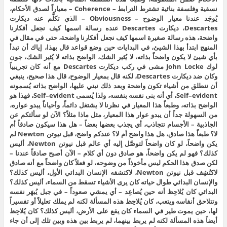
نسقية وفلسفة بنائية تشترط الترابط – Coherence – معياراً لصدق الأحكام،
يُوجَد عندنا معيار الوضوح – Obviousness – الذي تكلَّم عنه ديكارت
Descartes، ديكارت Descartes عنده رسالة اسمها كيف نجعل أفكارنا
واضحة، هذه رسالة صغيرة اسمها كيف نجعل أفكارنا واضحة، حتى في مقال في
المنهج ابتدأ بهذا الشيئ، في البدايات حين وضع قواعد قال بهذا، إياك أن تبدأ
بأي شيئ لا يكون واضحاً بذاته، لا يُثير الشك، الواضح بذاته لا يُثير الشك، جون
لوك John Locke مشى في ركب ديكارت Descartes مع أنه كان تجريبياً
وكان ضد ديكارت Descartes، لكنه قال بمعيار الوضوح، قال هذا صحيح، ينبغي
أن ننطلق من أشياء تكون واضحة وبعد ذلك نبني عليها، الواضح بذاته يُسمونه
Self–evident، أي أنه بنى نفسه بنفسه، ولذا يُسمى Self–evident، فهذا هو
الواضح بذاته، وطبعاً هذا المعيار في نظرنا لا يشتغل دائماً، وأحياناً يبدو عواره،
من السهولة جداً أن يبدو عوار هذا المعيار، مثل ماذا مثلاً؟ الآن لو سألتكم عن
الجاذبية – الأجسام تتجاذب، أي يجذب بعضها بعضاً – هل هذا سيكون صادقاً أم
لا؟ طبعاً هذا صادق، هل هذا واضح أم لا؟ عندكم واضح، قبل نيوتن Newton لم
يكن واضحاً، لو كان واضحاً لتوصَّل إليه أي عالم قبل نيوتن Newton، أليس
كذلك؟ فهو لم يكن واضحاً، هو صادق دون أي كلام – الآن أصبح صادقاً عندنا –
لكن صدق هذا الحكم ليس مأخوذاً من وضوحه، لو فعلاً كان واضحاً مع أنه صادق
لاكتُشِف قبل نيوتن Newton، لاكتشفه الإنسان البدائي الأول، أليس كذلك؟
والإنسان البدائي طوال حياته كان يرى الأشياء تسقط من السماء، أليس كذلك؟
البدائي كان يُلاحِظ أنه حين يُصاعِد – أي يمشي صعوداً – في جبل يُبهَر نفسه
وتتلاحق أنفاسه ويتعب، كان يُلاحِظ هذه المسألة لكنه لم يملك تعليلاً أو تفسيراً
لها، حين يموت طير في السماء كان يقع على الأرض، أليس كذلك؟ كان يُلاحِظ
أيضاً هذه المسألة لكنه لم يربط بينهما، لم يربط بين هذه وبين تلك إلى أن جاء