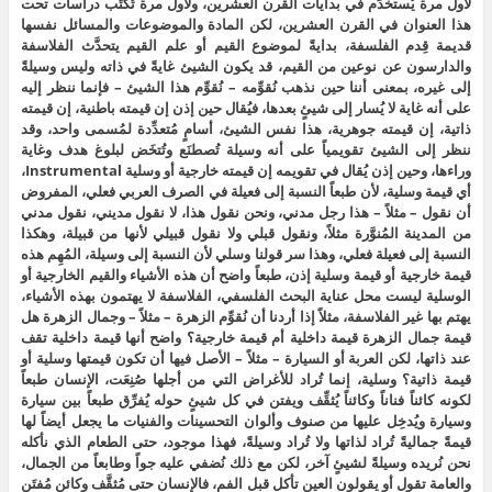
لأول مرة يُستخدَم في بدايات القرن العشرين، ولأول مرة تُكتَب دراسات تحت
هذا العنوان في القرن العشرين، لكن المادة والموضوعات والمسائل نفسها
قديمة قِدم الفلسفة، بدايةً لموضوع القيم أو علم القيم يتحدَّث الفلاسفة
والدارسون عن نوعين من القيم، قد يكون الشيئ غايةً في ذاته وليس وسيلةً
إلى غيره، بمعنى أننا حين نذهب نُقوِّمه – نُقوِّم هذا الشيئ – فإنما ننظر إليه
على أنه غاية لا يُسار إلى شيئٍ بعدها، فيُقال حين إذن إن قيمته باطنية، إن قيمته
ذاتية، إن قيمته جوهرية، هذا نفس الشيئ، أسامٍ مُتعدِّدة لمُسمى واحد، وقد
ننظر إلى الشيئ تقويمياً على أنه وسيلة تُصطنَع وتُتخَض لبلوغ هدف وغاية
وراءها، وحين إذن يُقال في تقويمه إن قيمته خارجية أو وسلية Instrumental،
أي قيمة وسلية، لأن طبعاً النسبة إلى فعيلة في الصرف العربي فعلي، المفروض
أن نقول – مثلاً – هذا رجل مدني، ونحن نقول هذا، لا نقول مديني، نقول مدني
من المدينة المُنوَّرة مثلاً، ونقول قبلي ولا نقول قبيلي لأنها من قبيلة، وهكذا
النسبة إلى فعيلة فعلي، وهذا سر قولنا وسلي لأن النسبة إلى وسيلة، المُهِم هذه
قيمة خارجية أو قيمة وسلية إذن، طبعاً واضح أن هذه الأشياء والقيم الخارجية أو
الوسلية ليست محل عناية البحث الفلسفي، الفلاسفة لا يهتمون بهذه الأشياء،
يهتم بها غير الفلاسفة، مثلاً إذا أردنا أن نُقوِّم الزهرة – مثلاً – وجمال الزهرة هل
قيمة جمال الزهرة قيمة داخلية أم قيمة خارجية؟ واضح أنها قيمة داخلية تقف
عند ذاتها، لكن العربة أو السيارة – مثلاً – الأصل فيها أن تكون قيمتها وسلية أو
قيمة ذاتية؟ وسلية، إنما تُراد للأغراض التي من أجلها صُنِعَت، الإنسان طبعاً
لكونه كائناً فناناً وكائناً يُثقِّف ويفتن في كل شيئٍ حوله يُفرِّق طبعاً بين سيارة
وسيارة ويُدخِل عليها من صنوف وألوان التحسينات والفنيات ما يجعل أيضاً لها
قيمةً جماليةً تُراد لذاتها ولا تُراد وسيلةً، فهذا موجود، حتى الطعام الذي نأكله
نحن نُريده وسيلةً لشيئٍ آخر، لكن مع ذلك نُضفي عليه جواً وطابعاً من الجمال،
والعامة تقول أو يقولون العين تأكل قبل الفم، فالإنسان حتى مُثقَّف وكائن مُفتَن