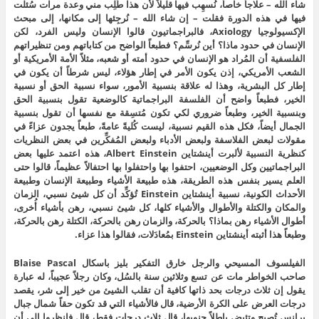
شاء الله – علاجاً خاصاً، نُسهِب فيها قليلاً لأن هذا طُلِب مني وعدة مرات سُئلت
فيها في هذه الدورة فقلت – إن شاء الله – نُرجِئها إلى مكانها، إلى مبحث
الإكسيولوجيا Axiology، فالبراجماتيون قالوا الإنسان وليس الفرد، لكن
الإنسان في حدود ماذا؟ أين نُرسِّم؟ فطبعاً الواضح من كتاباتهم ومن تنظيراتهم
الفلسفية أن المُراد هو الإنسان في حدود أمته أو شعبه، مثلاً الأمة الأمريكية أو
الشعب الأمريكي، إذن يكون الأمر في إطار هؤلاء، ليس شرطاً أن يكون في
إطار كل البشرية، وهذا له علاقة بنسبية الأمور، سواء نسبية الحق أو نسبية
الخير، فطبعاً واضح أن الفلسفة البراجماتية كالوضعية تقول بنسبية الحق
وبنسبية الخير، وطبعاً ضروري لكي تكون مُتسِقة مع نفسها أن تقول بنسبية
الجمال أيضاً، فكل هذه القيم نسبية، ليست كُليةً عامةً، طبعاً يجدون عزاءً في
مقولات لبعض الفلاسفة ولبعض الأدباء ولبعض المُفكِّرين في بعض النظريات
كنظرية النسبية لألبرت أينشتاين Albert Einstein، هذه اعتمد عليها بعض
البراجماتيين وكل الوضعيين، احتفوا بها واحتفلوا بها احتفالاً عظيماً، قالوا حتى
العلم يسير بنفس هذه الطريقة، هذه طبيعة الأشياء وطبيعة الإنسان وطبيعة
الأحداث الكونية، نسبية أينشتاين Einstein تُؤكِّد أن كل شيئ نسبي، الزمان
والمكان والكتلة والأطوال والأشياء كلها، كل شيئ نسبي، رهن بأشياء أُخرى،
أطوال الأشياء رهن بماذا؟ بالحركة، والزمان رهن بالحركة، الكتلة رهن بالحركة،
وطبعاً هذا أثبته أينشتاين Einstein بمُعادَلات، فقالوا هذا عزاء.
الفيلسوف المسيحي والرجل خارق التفكير بليز باسكال Blaise Pascal
صاحب الخواطر مات عن تسع وثلاثين سنة بالسُل، وكان رجلاً عجيباً، له عبارة
يقول إن ثلاث درجات بحد ذاتها كافية أن تقلب الشيئ من خير إلى شر، يقصد
درجات العرض على الكرة الأرضية، قال فالأشياء التي قد تكون حقاً شمال جبال
برانس تُصبِح وتئيض باطلاً جنوبها، قال ثلاث درجات فقط، قال فانظروا إلى أن