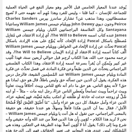
يُوجَد عندنا المعيار الخامس قبل الأخير وهو معيار النفع في الحياة العملية
للجماعة، للإنسان – كما قلنا – وليس للفرد وهذا مُهِم أنه نفهمه حتى لا نُصبِح
سفسطائيين، وهذا مذهب مَن؟ تشارلز ساندرز بيرس Charles Sanders
Peirce وجون ديوي John Dewey وويليام جيمس William James وسانتيانا
Santayana وكل الفلاسفة البراجماتيين الكبار، ويليام جيمس William
James عنده كتاب اسمه The Will to Believe، أي إرادة الاعتقاد، في مُقابِل
مُصطلَح باسكال Pascal إرادة الإلحاد، كأنه يُنوِّع على هذه الإرادة، باسكال
Pascal تحدَّث عن إرادة الإلحاد في الخواطر، وويليام جيمس William James
ألَّف كتاباً اسمه إرادة الاعتقاد أو إرادة الإيمان The Will to Believe، وقد
ترجمه محمود حب الله، هذا الكتاب تُرجِم قبل حوالي أربعين سنة، فهذا كُتيب
غير كبير ويُمكِن أن يُقرأ بسرعة اسمه إرادة الاعتقاد، وهذا الكتاب الفلسفي
البراجماتي يتحدَّث عن الدين طبعاً وعن فكرة المادة، في فصل تحدَّث عن فكرة
المادة ويليام جيمس William James عند المُسلِمين الشيعة، فالرجل درس
هذه الفكرة، يقول أن الدين حين تسأله حق وليس باطلاً، قال هو حق، لماذا هو
حق؟ لأنه ينفع الناس، هو حق ما دام أنه نافع للناس ويبث أخلاقاً ويبث تعاوناً
ويبث تراحماً ويبث تسامحاً ويُعطي الناس عزاءً، رجل ابنه مات – مثلاً – أو ابنه
شُلَّ أو زوجته حدثت له حادثة أو طلَّقته أو انتكب بنكبة مُعيَّنة، فهو يُعطيه عزاء،
الدين عزاء وأمل حقيقةً، كل دين هو عزاء وأمل، “مَا أَضْيَقَ العَيْشَ لَوْلَا فُسْحَةُ
الَأمَلِ”، فقال بما أن الدين هكذا فأهلاً وسهلاً، هو عندنا حقيقة، هو حقيقة
بالمعنى البراجماتي، حين تقول له هل أنت يا ويليام جيمس William James –
نحن لا نُريد هذا الكلام – تُؤمِن بأن هذا الدين فعلاً من عند الله وأنه حقيقي وأنه
شرع وما إلى ذلك؟ يقول أنا لا أُؤمِن أصلاً بهذه الطريقة في التفكير، وهذه هي
المُشكِلة، ليس عندي هذه المعايير في تعيير الحقائق، فهم إلى الدرجة هذه