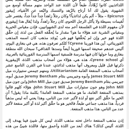
اللذائذيين كانوا زُهّاداً، طبعاً لأن اللذة عند الواحد منهم مسألة أوسع من
الشهوة، يقول لك أنا أرتاح بالزُهد والتنسك والبُعد عن الأشياء، إبيقور
Epicurus – مثلاً – ألم يكن لذائذياً؟ وكان رجلاً زاهداً جداً جداً جداً، يقتصر على
لُقيمات بسيطة ولا يأكل الرجل اللحوم، كان رجلاً زاهداً، ولذا يُقال هذا إبيقوري
لأن مفهوم اللذة في الفلسفة أعم منه لدى الشهوانيين، فإذن مقياس الخيرية
ومقياس الشرية عند هؤلاء ما هو؟ مقدار ما يُحقِّقه الفعل من لذة، إن حقَّق
اللذة فهو خير وإن لم يُحقِّقها فهو شر، يُوجَد مذهب كان اسمه المذهب
القورينائي، أين هذا قورينا Cyrene؟ كلكم تعرفون هذه، هي في بنغازي اليوم،
أليس عندهم صحيفة اسمها قورينا أيضاً وسدها القذافي؟ سبحان الله منطقة
بنغازي وما حولها كان فيها مدرسة فلسفية اسمها المدرسة القورينائية بالعربية،
أي Cyrene school، هذه هي، هؤلاء من أصحاب مذهب اللذة، الإبيقورية
ذكرتها قبل قليل ومعروف أنها مذهب لذائذي، عندنا في القرن التاسع عشر
أصحاب مذهب المنفعة العامة Utilitarianism، ومنهم جيمس ستيوارت ميل
James Stuart Mill وأبوه وجيريمي بنثام Jeremy Bentham صديق أبوه،
جيريمي بنثام Jeremy Bentham صديق جون ميل John Mill وابن جون ميل
John Mill وهو جون ستوارات ميل John Stuart Mill، هؤلاء كلهم قالوا
بمذهب المنفعة العامة، ما هو مذهب المنفعة العامة؟ بكلمة ماذا يقول؟ أن
الخير ما حقَّق أكبر نفع أو لذة لأكبر عدد من الناس، وهذا يعني أنه ليس مذهباً
فردياً، هذا مذهب جماعي طبعاً، فالخير هو ما حقَّق أكبر لذة أو أكبر منفعة لأكبر
عدد من الناس، هذا مذهب المنفعة.
إذن مذهب المنفعة داخل تحته مذهب اللذة، ليس كل شيئ فينا يهدف إلى
اللذة، أليس كذلك؟ هناك أبعد من اللذة وأعمق منها، فاللذة شيئٌ من هذه