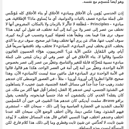
وهو أيضاً مُنسجِم مع نفسه.
إذن الحدسي يُؤمِن بأن الأخلاق ومباديء الأخلاق أو بناء الأخلاق كله مُؤسَّس
على جُملة مباديء تتصف بالثبات والدوامية، أي ما يُساوي ماذا؟ الإطلاقية، هي
مباديء – Principles – مُطلَقة لا تتأثَّر لا بالزمان ولا بالمكان، المفروض أنها لا
تختلف من عصر إلى عصر ولا من أمة إلى أمة تختلف، قد تقول لي كيف هذا؟
سوف نرى هذا فيما بعد، وطبعاً هذه مُعضِلة كبيرة وتتسبب في أزمة كبيرة،
سوف نُجيب عنها، هناك مَن يرى أنها تختلف وهذا غير صحيح، سوف نرى ما الذي
يختلف، الذي يختلف ليس المباديء، المباديء لا تختلف، وقد ناقتشها سريعاً قبل
أيام، وفي المُقابِل عكس الآية مَن؟ التجريبيون، هؤلاء الحسيون الغائيون
عكسوا وقالوا لا، بناء الأخلاق في أي عصر وفي أي زمان مُبتنى على جُملة
مباديء نسبية مُتحرِّكة قابلة للتغير والتناسخ، وتتغيَّر من عصر إلى عصر بخصوص
الأمة الواحدة، وتتغيَّر من أمة إلى أمة في العصر الواحد، هكذا هم قالوا، قالوا
في الأمة الواحدة ترى المباديء قبل مائتين سنة ليست كالمباديء الآن، وهذا
صحيح، قالوا انظروا إلى أوروبا، أوروبا – مثلاً – في العصور الوسطى كان عندهم
تشدد رهيب جداً جداً جداً في مسائل العفة الجنسية، شيئ عجيب، لا يتساهلون
في الشذوذ الجنسي، ليس عندهم إلا القتل، إنجلترا قُتِل فيها أكثر من ملك، مَن
كان يقتله؟ الخدم، كان يكتشفون أنه شاذ جنسياً فيذبحونه، والشعب يقول
برافو Bravo، سلمت أيديكم، كان عندهم هذا الشيئ، في حين أن المُسلِمين
للأسف الشديد في الحضارة العباسية وما إلى ذلك – سبحان الله – استشرى
فيهم الشذوذ، وهذا عكس ديننا، والآن اختلف الوضع الآن، سبحان الله عندنا
اختلف وعندهم اختلف، فهذا النسبي الغائي قال هذه المسائل تختلف، لا يُوجَد
شيئ ثابت، لا تُحدِّثني عن شيئ ثابت وفطري وما إلى ذلك، هذا كلام فارغ، لكن
المسألة ليست بهذه البساطة.