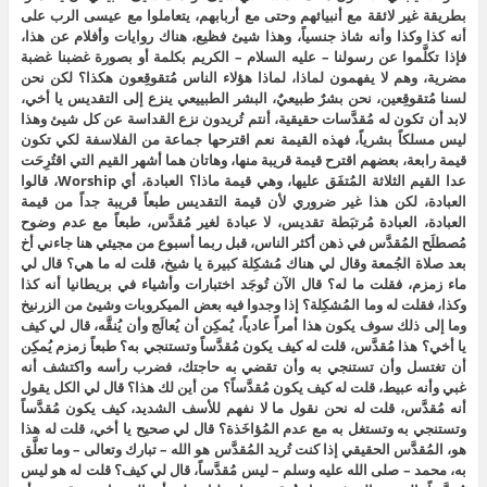
بطريقة غير لائقة مع أنبيائهم وحتى مع أربابهم، يتعاملوا مع عيسى الرب على
أنه كذا وكذا وأنه شاذ جنسياً، وهذا شيئ فظيع، هناك روايات وأفلام عن هذا،
فإذا تكلَّموا عن رسولنا – عليه السلام – الكريم بكلمة أو بصورة غضبنا غضبة
مضرية، وهم لا يفهمون لماذا، لماذا هؤلاء الناس مُتقوقِعون هكذا؟ لكن نحن
لسنا مُتقوقِعين، نحن بشرٌ طبيعيٌ، البشر الطبييعي ينزع إلى التقديس يا أخي،
لابد أن تكون له مُقدَّسات حقيقية، أنتم تُريدون نزع القداسة عن كل شيئ وهذا
ليس مسلكاً بشرياً، فهذه القيمة نعم اقترحها جماعة من الفلاسفة لكي تكون
قيمة رابعة، بعضهم اقترح قيمة قريبة منها، وهاتان هما أشهر القيم التي اقتُرِحَت
عدا القيم الثلاثة المُتفَق عليها، وهي قيمة ماذا؟ العبادة، أي Worship، قالوا
العبادة، لكن هذا غير ضروري لأن قيمة التقديس طبعاً قريبة جداً من قيمة
العبادة، العبادة مُرتبَطة تقديس، لا عبادة لغير مُقدَّس، طبعاً مع عدم وضوح
مُصطلَح المُقدَّس في ذهن أكثر الناس، قبل ربما أسبوع من مجيئي هنا جاءني أخ
بعد صلاة الجُمعة وقال لي هناك مُشكِلة كبيرة يا شيخ، قلت له ما هي؟ قال لي
ماء زمزم، فقلت ما له؟ قال الآن تُوجَد اختبارات وأشياء في بريطانيا أنه كذا
وكذا، فقلت له وما المُشكِلة؟ إذا وجدوا فيه بعض الميكروبات وشيئ من الزرنيخ
وما إلى ذلك سوف يكون هذا أمراً عادياً، يُمكِن أن يُعالَج وأن يُنقَّه، قال لي كيف
يا أخي؟ هذا مُقدَّس، قلت له كيف يكون مُقدَّساً وتستنجي به؟ طبعاً زمزم يُمكِن
أن تغتسل وأن تستنجي به وأن تقضي به حاجتك، فضرب رأسه واكتشف أنه
غبي وأنه عبيط، قلت له كيف يكون مُقدَّساً؟ من أين لك هذا؟ قال لي الكل يقول
أنه مُقدَّس، قلت له نحن نقول ما لا نفهم للأسف الشديد، كيف يكون مُقدَّساً
وتستنجي به وتستغل به مع عدم المُؤاخَذة؟ قال لي صحيح يا أخي، قلت له هذا
هو، المُقدَّس الحقيقي إذا كنت تُريد المُقدَّس هو الله – تبارك وتعالى – وما تعلَّق
به، محمد – صلى الله عليه وسلم – ليس مُقدَّساً، قال لي كيف؟ قلت له هو ليس