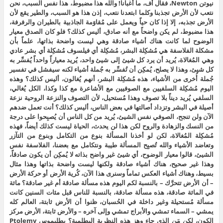
نيوتن Newton، فقال أف، ما أغبانا! والله هذا مضبوط، هذا نفس السبب، نحن
نتعب لأن الأرض تجذبنا وكلما ابتعدنا نتعب، إذن هذا هو السبب، والطير يقع لأن
الأرض تجذبه، إلا إذا كان حياً ويعمل على مُقاوَمة الجاذبية بالطيران والرفرفة،
هذا مضبوط، لم يكن واضحاً مع أنه صادق، أليس كذلك؟ فلو كان الصدق معيار
الوضوح لما كانت هناك أشياء صادقة وهي ليست واضحة بذاتها، علماً بأن
مشكلة الفلاسفة هي مُشكِلة البشر، مُشكِلة أي فيلسوف مُشكِلة أي بشر عادي
وهي المُغالاة، يُريد أن يرد كل شيئ إلى شيئ واحد، يُريد معياراً واحداً يُفسِّر به
كل شيئ، وهذا لا يصلح، يُمكِن أن تُفسِّر به جُملة أشياء لكنه سيفشل في تفسير
جُملة أُخرى من الأشياء، هذه مُشكِلة البشر، أنهم يُغالون، أليس كذلك؟ وهذه
اليوم مُشكِلة السلفيين مع الصوفيين مع الأشاعرة مع كذا وكذا، الكل يُغالي،
السلفي يُريد ديناً بلا تصوف وهذا مُستحيل، لأن التصوف والنزعة الروحية نزعة
أصيلة في البشر وتزداد أصالتها في بعض الناس، أليس كذلك؟ أنت تعمل ضدهم
الآن ولن تنجح، الصوفي نفس الشيئ، يُريد من كل الناس أن يُصبِحوا على درجة
من النسك والزهادة والروح لكن هذا لن يحدث، الحياة ليست كذلك أيضاً، فهذه
مُشكِلة المُغالاة، لكن لو أخذنا المسألة بنوع من التكامل وبنوع من التآزر
وتعاضد الأشياء والله تُصبِح المسألة طيبة ونتكامل مع بعضنا، الفلاسفة نفس
الشيئ، قالوا معيار الوضوح، أي شيئ غير واضح بذاته لا يُمكِن أن يكون صادقاً،
وهذا غير صحيح، هناك أشياء صادقة ولكنها ليست واضحة بذاتها وهذا مثال
بسيط، وهناك أشياء العكس تماماً وسنرى هذا الآن، كُرية الأرض أو حركة الأرض
– أن الأرض تتحرَّك – بالنسبة لكم اليوم هذه مسألة صادقة أم غير صادقة؟ مائة
في المائة صادقة، هذه مسألة صادقة، بالنسبة للناس قبل مئات السنين كانت
مسألة مُستحيلة وغير داخلة في الحُسبان، ظنوا أن الأرض ثابتة، العالم كله
يمشي – السماء تمشي والأبراج تمشي وإلى آخره – والأرض ثابتة، الأرض مركز
الكون، لكن مَن الذي جاء وهز هذه النظرية البطلمية؟ بطليموس Ptolemy