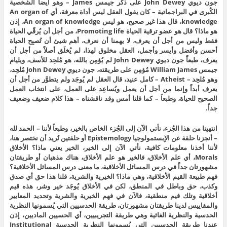
جون ديوي John Dewey على ذكر جيمس James – وهو أيضاً الشخصية
الكُبرى في البراجماتية – كان يقول العقل ليس أداة معرفة، أي An organ of
knowledge، قال هذا غير صحيح، هو ليس An organ of knowledge، إذن
هو ماذا؟ قال هو عضو ترقية الحياة Promoting life، من أجل أن يُرقّي الحياة
فقط وليس من أجل أن يعرف، لا يهمنا أن نعرف، أهم شيئ أن تُصبِح الحياة
أحسن وأفضل وأيسر وأجمل، العقل مخلوق لهذا، لم يُخلَق أصلاً من أجل أن
يعرف، طبعاً جون ديوي John Dewey لم يُؤمِن بالله، هو مُلحِد للأسف، ويليام
جيمس William James مُؤمِن على طريقته، جون ديوي John Dewey مُلحِد،
وهو مُلحِد – Atheist – كامل عنيد، قال العقل لم يُوجَد ولم يتطوَّر من أجل أن
يعرف أبداً وإنما من أجل أن يعمل ويُساعِد على العمل، على انتخاب العمل
الصحيح للحياة، وطبعاً – كما قلنا أمس وقد ناقشناه – هذا كلام ضعيف وضعيف
جداً.
انتهينا من هذا الجُزء، نأتي الآن إلى الجُزء الخاص بالخير، وطبعاً لأننا – الحمد لله
– أنجزنا حلقة عن الإبستمولوجيا Epistemology أو حلقتين نُريد أن نختصر هنا،
لأننا أخذنا معلومات كافية، نأتي الآن إلى الخير، الخير يعني ماذا؟ الأخلاق
Morals، أي علم الأخلاق، فالخير هو علم الأخلاق، هناك مذهبان أو طريقتان
مشهورتان جداً في درس المسائل الأخلاقية، ما معنى درس المسائل الأخلاقية؟
فهم طبيعة القيم الأخلاقية، وهي ماذا؟ الخيرية والشرية، قلنا هذا حق أي صدق
وكذب، حق وباطل في المنطق، لكن في الأخلاق يُوجَد خير وشر، هذه قيم
أخلاقية وتلك قيم منطقية، فالآن في فهم الخيرية والشرية وتحديد المعايير
والمقاييس لدينا طريقتان مشهورتان، طريقة الحدسيين التي يُسمونها النظرية
الحدسية والنظرية الغائية وهي طريقة التجريبيين، أي الحسيين الماديين، إذن
عندنا طريقة الحدسيين التي يُسمونها النظرية الحدسية Institutional