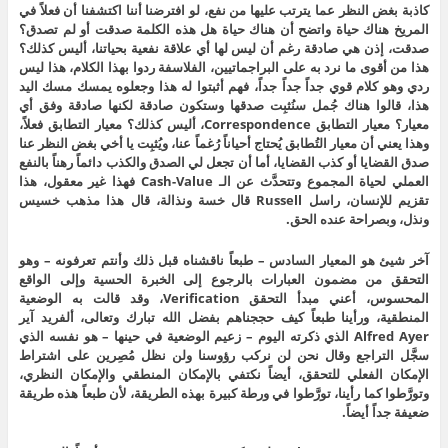
كاذبة بغض النظر عما يترتب عليها من نفع، لو افترضنا أننا اكتشفنا أن فعلاً في
المريخ هناك حياة واتضح أن هناك حياة هل هذه الكلمة صدقت أو لم تصدق؟
صدقت، إذن هي صادقة رغم أن ليس لها أي علاقة نفعية بحياتنا، أليس كذلك؟
هذا من أقوى ما نرد به على البراجماتيين، الفلاسفة ردوا بهذا الكلام، هذا ليس
ردي وهو كلام قوي جداً جداً جداً، فهم أثبتوا له هذا وجعلوه يمسك مسك اليد
هذا، قالوا هناك جُمل سنُثبِت صدقها وستكون صادقة لكنها صادقة وفق أي
معيار؟ معيار التطابق Correspondence، أليس كذلك؟ معيار التطابق فعلاً،
وهذا يعني أن معيار التُطابق يُحتاج أحياناً رُغماً عنا، ويُثبِت يا أخي بغض النظر عنا
صدق القضايا أو كذب القضايا، أما أن تجعل لي الصدق والكذب دائماً رهناً بالنفع
العملي لحياة المجموع وتتحدَّث عن الـ Cash-Value فهذا غير معقول، هذا
تقزيم للإنسان، راسل Russell قال خسة ونذالة، قال هذا مذهب خسيس
ونذل، وبصراحة عنده الحق.
آخر شيئ هو المعيار السادس – طبعاً ناقشناه قبل ذلك وأنتم تعرفونه – وهو
التحقق من مضمون العبارات بالرجوع إلى الخبرة الحسية وإلى الواقع
المحسوس، أعني مبدأ التحقق Verification، وقد قالت به الوضعية
المنطقية، ورأينا طبعاً كيف حججناهم بفضل الله تبارك وتعالى، ألفريد آير
Alfred Ayer الذي ذكرته اليوم – زعيم الوضعية في حينها – هو نفسه الذي
سجَّل التراجع وقال نحن لن نركب رؤوسنا ولن نظل مُصِرين على اشتراط
الإمكان الفعلي للتحقق، أيضاً نكتفي بالإمكان المنطقي والإمكان النظري،
وتورَّطوا كما رأينا، تورَّطوا في ورطة كبيرة بهذه الطريقة، لأن طبعاً هذه طريقة
ضعيفة جداً أيضاً.