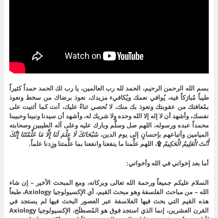
بسم الله الرحمن الرحيم، الحمد لله رب العالمين، يا رب لك الحمد حمداً كثيراً
طيباً مُبارَكاً فيه، يُوافي نعمك ويُكافيء مزيدك، نعوذ برضاك من سخط ونعوذ
بمُعافتك من عقوبتك ونعوذ بك منك، لا نُحصي ثناءً عليك، أنت كما أثنيت على
نفسك، وأشهد أن لا إله إلا الله وحده ولا شريك له، وأشهد أن سيدنا ونبينا وحبيبنا
محمداً عبده ورسوله، اللهم صل وسلَّم وبارك عليه وعلى آله الطيبين وصحابته
الميامين وأتباعهم بإحسانٍ إلى يوم الدين،
سُبْحَانَكَ لَا عِلْمَ لَنَا إِلَّا مَا عَلَّمْتَنَا إِنَّكَ
أَنْتَ الْعَلِيمُ الْحَكِيمُ
۩، اللهم علِّمنا ما ينفعنا وانفعنا بما علَّمتنا وزِدنا علماً.
أما بعد إخواني في الله وأخواتي:
السلام عليكم جميعاً ورحمة الله تعالى وبركاته، ومع المبحث الأخير – إن شاء
الله – من مباحث الفلسفة وهو مبحث القيم، أي الإكسيولوجيا Axiology، طبعاً
هذه القيم التي بحث فيها الفلاسفة عبر العصور البحث فيها لم يستجد في
القرن العشرين، إنما الذي استجد فوق هو المُصطلَح، الإكسيولوجيا Axiology