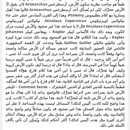
طبعاً هو صاحب نظرية سكون الأرض، أرسطرخس Aristarchus كان يقول لأ،
الأرض تتحرَّك، لكن لم يُصدِّق أحد أرسطرخس Aristarchus قالوا هذا أهبل
وساروا مع كلام بطليموس Ptolemy، وهذا إلى القرن السادس عشر حتى جاء
نيكولاس كوبرنيكوس Nicolaus Copernicus، نيكولاس كوبرنيكوس
Nicolaus Copernicus قال لا يا جماعة، هذا غير صحيح، والأرض ليست مركز
الكون، وبعد ذلك جاء الألماني كيبلر Kepler – يوهانس كيبلر Johannes
Kepler – وأثبت هذا الكلام، قال هذا هو الصحيح، وبعد ذلك حدثت ثورة كبيرة
وأتى جاليليو جاليلي Galileo Galilei طبعاً وحدثت كل القصة المشهورة،
فالناس قبل العصور السابقة كانت عندهم مسألة أن الأرض ساكنة واضحة
بذاتها، وفعلاً كانت واضحة، لأن بصراحة أنت ترى أن كل شيئ ثابت، أنا عمي –
أخو أبي الله يرحمه – قال له أخي قديماً حين درس شيئاً يا عمي اليوم درسنا
شيئاً مُهِماً جداً في المدرسة، قال له ماذا؟ قال له درسنا كيف تكون الأرض كروية
وكيف أنها تتحرَّك، قال له عمي يا ابن أخي هذا كلام فارغ، هؤلاء أفسدوا
أدمغتكم، قال له لماذا؟ قال أنا والله أسكن في هذه الدار أكثر من عشر سنين
ولم أجد مرة باب الدار في الناحية الثانية، هذا كلام فارغ يا ابن أخي فلا تُصدِّقه،
فطبعاً بالنسبة للحس العادي أو الحس المُشترَك – Common Sense – للبشر
الأرض ثابتة بصراحة، نحن لانراها تتحرَّك، فالواضح بذاته إذا كان هناك ما هو
واضح بذاته أن الأرض ثابتة أم مُتحرِّكة؟ ثابتة، هذا صادق أم كاذب؟ كاذب، إذن
هذا واضح لكنه كاذب، أليس كذلك؟ المسائل ليست بهذه السذاجة، لا تقل لي
الواضح بذاته معيار الصدق، هذا غير صحيح، قد يكون صادقاً وغير واضح بذاته
كالجاذبية، وقد يكون واضحاً بذاته وغير صادق مثل حركة الأرض، وهناك أحكام
أُخرى كثيرة مثل هذه، أليس كذلك؟ أكثر أحكام كذلك ويُمكِن أن نأتي بآلاف
الأمثلة على ذلك.