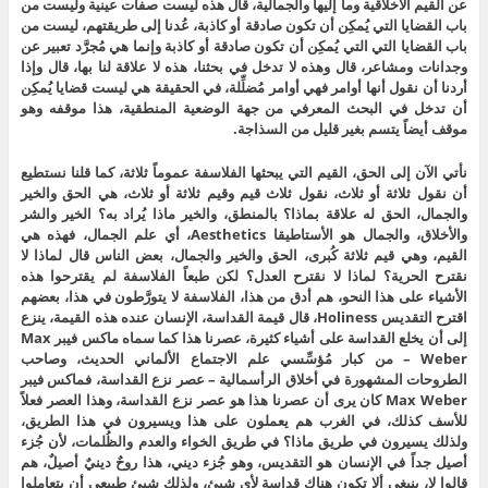
عن القيم الأخلاقية وما إليها والجمالية، قال هذه ليست صفات عينية وليست من
باب القضايا التي يُمكِن أن تكون صادقة أو كاذبة، عُدنا إلى طريقتهم، ليست من
باب القضايا التي التي يُمكِن أن تكون صادقة أو كاذبة وإنما هي مُجرَّد تعبير عن
وجدانات ومشاعر، قال وهذه لا تدخل في بحثنا، هذه لا علاقة لنا بها، قال وإذا
أردنا أن نقول أنها أوامر فهي أوامر مُضلِّلة، في الحقيقة هي ليست قضايا يُمكِن
أن تدخل في البحث المعرفي من جهة الوضعية المنطقية، هذا موقفه وهو
موقف أيضاً يتسم بغير قليل من السذاجة.
نأتي الآن إلى الحق، القيم التي يبحثها الفلاسفة عموماً ثلاثة، كما قلنا نستطيع
أن نقول ثلاثة أو ثلاث، نقول ثلاث قيم وقيم ثلاثة أو ثلاث، هي الحق والخير
والجمال، الحق له علاقة بماذا؟ بالمنطق، والخير ماذا يُراد به؟ الخير والشر
والأخلاق، والجمال هو الأستاطيقا Aesthetics، أي علم الجمال، فهذه هي
القيم، وهي قيم ثلاثة كُبرى، الحق والخير والجمال، بعض الناس قال لماذا لا
نقترح الحرية؟ لماذا لا نقترح العدل؟ لكن طبعاً الفلاسفة لم يقترحوا هذه
الأشياء على هذا النحو، هم أدق من هذا، الفلاسفة لا يتورَّطون في هذا، بعضهم
اقترح التقديس Holiness، قال قيمة القداسة، الإنسان عنده هذه القيمة، ينزع
إلى أن يخلع القداسة على أشياء كثيرة، عصرنا هذا كما سماه ماكس فيبر Max
Weber – من كبار مُؤسِّسي علم الاجتماع الألماني الحديث، وصاحب
الطروحات المشهورة في أخلاق الرأسمالية – عصر نزع القداسة، فماكس فيبر
Max Weber كان يرى أن عصرنا هذا هو عصر نزع القداسة، وهذا العصر فعلاً
للأسف كذلك، في الغرب هم يعملون على هذا ويسيرون في هذا الطريق،
ولذلك يسيرون في طريق ماذا؟ في طريق الخواء والعدم والظُلمات، لأن جُزء
أصيل جداً في الإنسان هو التقديس، وهو جُزء ديني، هذا روحٌ دينيٌ أصيلٌ، هم
قالوا لا، ينبغي ألا تكون هناك قداسة لأي شيئ، ولذلك شيئ طبيعي أن يتعاملوا