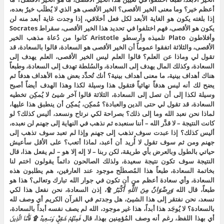
أعظم خير؟ وما معنى الخير الأقصى؟ الخير الأقصى هو الذي لا يُطلَب خيرٌ بعده،
إذا بلغته يكون هو الغاية الأبعد لكل فعل أخلاقي، إذا وجدت غاية أبعد منه لن
يكون هو الأقصى، فهم اختلفوا في تحديد هذا الخير الأقصى، سقراط Socrates
وأفلاطون Plato تلميذه وأرسطو Aristotle كانوا من دُعاة مذهب الخير
الأقصى، والثلاثة اتفقوا عموماً أن الخير الأقصى هو السعادة، قالوا بالسعادة، قد
تقول لي وماذا عن العلم؟ قالوا العلم ليس الخير الأقصى، العلم يهدف إلى
السعادة، وكذلك المال يهدف إلى السعادة، والسُلطة تهدف إلى السعادة، وطبعاً
هناك أهداف بينية، ما معنى أهداف بينية؟ أنك تُحدِّد بعض هذه الأهداف هدفاً ثم
يضح لك أنه ليس هدفاً نهائياً فتقول هذا وسيلة لكذا وهذا الهدف أيضاً أصبح
وسيلة لكذا إلى أن تصل إلى السعادة، الثلاثة قالوا آخر شيئ لا يُمكِن تخطيه
السعادة، قد تقول لي حتى الدين والعبادة؟ مُمكِن، يُمكِن أن ينطبق هذا عليها،
لماذا نحن نعبد الله وما إلى ذلك؟ بصراحة لكي نرتاح ونسعد، أليس كذلك؟ لو
كانت النتيجة – لا قدَّر الله – أننا سنعبده ثم نذهب في النهاية إلى جهنم لن نعبده،
أليس كذلك؟ إذا عبدت سوف تذهب إلى جهنم وإذا لم تعبد سوف تذهب إلى
جهنم ومن ثم سوف تقول لا أُريد أن أعبد، لماذا أتعب؟ على الأقل سأعيش
حياتي بالطول وبالعرض بأي طريقة، لكن ربنا – لا إله إلا هو – لم يفعل هذا، قال
النتيجة سوف تكون نتيجة سعيدة، ولذلك الصالحون دائماً يقولون اختم لنا
بخاتمة السعادة، طبعاً هذا المُصطلَح موجود عند العارفين، هم يطلبون هذه
السعادة، وأي سعادة أعظم من أن تكون في جوار الله تبارك وتعالى؟ هذا هو
طبعاً، قال الله
وَرِضْوَانٌ مِنَ اللَّهِ أَكْبَرُ
۩، إذن السعادة، نحن نفعل هذا لكي
نسعد، نحن نفتقر إلى هذا الشيئ، هل وجدتم في القرآن الكريم أي وصف لله
بالسعادة؟ لا يُوجَد هذا أبداً، هذا غير موجود، الله لم يصف نفسه أبداً بالسعادة،
أي بهذا اللفظ، رغم أنه وصف المُؤمِنين بهذا، قال
فَمِنْهُمْ شَقِيٌّ وَسَعِيدٌ ۩ فَأَمَّا الَّذِينَ