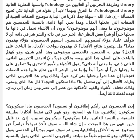
theory وطريقة التجربيين أو الغائيين من Teleology واسمها النظرية الغائية
Teleological theory، ما الفرق بينهما؟ لابد أن نقوله في البداية لكي تُصبِح
المسألة – إن شاء الله – سهلة جداً، ذكرنا في البداية موضوع الصفات العينية أو
الصفات التي يخعلها العقل، وهذا يعني أنها ذاتية، بالنسبة للحدسيين هم
موضوعيون، ما معنى أنهم موضوعيون؟ يرون أن الأشياء تحمل في ذاتها ما
يجعلها خيراً أو شراً بغض النظر عنا، الخير خير في ذاته والشر شر في ذاته، أي لا
يتوقَّف علينا، هؤلاء يُسمونهم الحدسيين، اسمهم الحدسيون، هؤلاء يهتمون
بماذا؟ هل يهتمون بنتائج الأفعال؟ لا، يهتمون ببواعث الأفعال، ما الباعث على
الفعل؟ يهتم به الحدسين فالحدسي موضوعي وهذا أهم شيئ، وهو مُهتَمٌ
بالباعث على الفعل، هذا الذي يهمه، بخلاف مَن؟ بالإزاء يقف التجريبي الغائي،
الغائي ذاتي، ما معنى أنه ذاتي؟ يقول الأشياء والأمور لا تحتوي ولا تنطوي على
ما يجعلها خيراً أو شراً أبداً وإنما نحن البشر الذين نخلع عليها هذه الصفات
فنجعلها إن شئنا شراً ونجعلها متى نُريد خيراً، ولذلك يهتم هذا التجريبي الذاتي
بغايات الأفعال، إلى أين ستصل بنا؟ ماذا ستكون النتيجة؟ قال هذا الذي يهمني،
ولذلك تختلف الأشياء والقيم الأخلاقية من عصر إلى عصر ومن زمان إلى زمان،
فهذه نُقطة ثالثة أيضاً.
إذن الحدسيون في رأيكم إطلاقيون أو نسبيون؟ الحدسيون ماذا سيكونون؟
سيكونون إطلاقيين، هذا هو الصحيح، وهو مُهِم لكي نضبط أفكارنا بطريقة
فلسفية، وبالنسبة للغائيين ماذا سيكونون؟ سيكونون نسبيين، إذن بعد قليل
حين ننتهي من هذا المبحث – إن شاء الله – سوف نآخذ نموذجاً دراسياً عن
موضوع نسبية الأخلاق وإطلاقيتها، ومن ثم سوف نفهم مبدئياً أن الحدسي يقول
بالإطلاقية وهو مُنسجِم طبعاً مع مبادئه والتجريبي الحسي الذاتي يقول بالنسبية