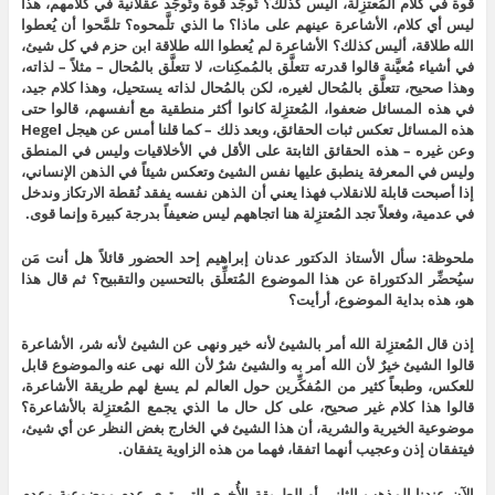
قوة في كلام المُعتزِلة، أليس كذلك؟ تُوجَد قوة وتُوجَد عقلانية في كلامهم، هذا
ليس أي كلام، الأشاعرة عينهم على ماذا؟ ما الذي تلَّمحوه؟ تلمَّحوا أن يُعطوا
الله طلاقة، أليس كذلك؟ الأشاعرة لم يُعطوا الله طلاقة ابن حزم في كل شيئ،
في أشياء مُعيَّنة قالوا قدرته تتعلَّق بالمُمكِنات، لا تتعلَّق بالمُحال – مثلاً – لذاته،
وهذا صحيح، تتعلَّق بالمُحال لغيره، لكن بالمُحال لذاته يستحيل، وهذا كلام جيد،
في هذه المسائل ضعفوا، المُعتزِلة كانوا أكثر منطقية مع أنفسهم، قالوا حتى
هذه المسائل تعكس ثبات الحقائق، وبعد ذلك – كما قلنا أمس عن هيجل Hegel
وعن غيره – هذه الحقائق الثابتة على الأقل في الأخلاقيات وليس في المنطق
وليس في المعرفة ينطبق عليها نفس الشيئ وتعكس شيئاً في الذهن الإنساني،
إذا أصبحت قابلة للانقلاب فهذا يعني أن الذهن نفسه يفقد نُقطة الارتكاز وندخل
في عدمية، وفعلاً تجد المُعتزِلة هنا اتجاههم ليس ضعيفاً بدرجة كبيرة وإنما قوى.
ملحوظة: سأل الأستاذ الدكتور عدنان إبراهيم إحد الحضور قائلاً هل أنت مَن
سيُحضِّر الدكتوراة عن هذا الموضوع المُتعلِّق بالتحسين والتقبيح؟ ثم قال هذا
هو، هذه بداية الموضوع، أرأيت؟
إذن قال المُعتزِلة الله أمر بالشيئ لأنه خير ونهى عن الشيئ لأنه شر، الأشاعرة
قالوا الشيئ خيرٌ لأن الله أمر به والشيئ شرٌ لأن الله نهى عنه والموضوع قابل
للعكس، وطبعاً كثير من المُفكِّرين حول العالم لم يسغ لهم طريقة الأشاعرة،
قالوا هذا كلام غير صحيح، على كل حال ما الذي يجمع المُعتزِلة بالأشاعرة؟
موضوعية الخيرية والشرية، أن هذا الشيئ في الخارج بغض النظر عن أي شيئ،
فيتفقان إذن وعجيب أنهما اتفقا، فهما من هذه الزاوية يتفقان.
الآن عندنا المذهب الثاني أو الطريقة الأُخرى التي ترى عدم موضوعية وعدم