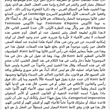
استقلال معيار الخير والشر في الخارج وإنما تتعب العقل، العقل هو الذي يقول
بهذا الشيئ، طبعاً في السياق الغربي – وقد ذكرنا المُعتزِلة وما إلى ذلك – الذين
وافقوا على المذهب الأول أفلاطونيو كامبريدج Cambridge في القرن السابع
عشر، قالوا بموضوعية المعيار واستقلاله، هم قالوا بهذا، مَن قال به أيضاً؟ قال
به توما الأكويني Tommaso d’Aquino، توما الأكويني Tommaso
d’Aquino قال نعم وتأثَّر بهذه النظرة الأولى، الآن عندنا الخصم الثاني، قال
لا،هذا مُلازِم لطبيعة العقل وغير مُنفصِل عنه، لو العقل عُدِم تختفي هذه
الصفات، لا تبقى الأشياء لا خيِّرة ولا شريرة، ففي عدم وجود العقل لن تُوجَد
إمكانية للحديث عن خير وعن شر، هناك أشياء هكذا مُحايدة عند نُقطة الصفر،
فالعقل حين يكون موجوداً هو الذي يخلع عليها هذه الصفات، فيقول هذا خير
وهذا شر، طبعاً بمعايير مُعيَّنة، في رأس الذين قالوا بهذا كانط Kant، الفيلسوف
الألماني العظيم كانط Kant قال بهذا، وهنا قد تقول لي هل دخل في هذا
الموضوع؟ طبعاً دخل وكتب في هذا الكلام في نقد العقل العلمي، كتاب ضخم
كله عن هذه المسألة، وقال هذا الشيئ ليس مأخوذاً من التجربة وليس شيئاً
غائياً يتغيا فوائد عملية، قال هو ليس كذلك أبداً، هو حكم صوري ومُطلَق ونافذ
على الجميع، قال هو قانون، مثل القانون الحاكم على السماء وكواكبها ونجومها،
كانط Kant كان عنده عبارة يقول فيها السماء تلألأ بالنجوم وما إلى ذلك فوق
رأسي والقانون الأخلاقي في عقلي أو في نفسي، قال هذه هي الدنيا كلها،
قانون مُمتاز وطبعاً اتضح في الأخير أنه قانون نبوي، الأنبياء كلهم أكَّدوا عليه،
ماذا يقول؟ اسمه القاعدة الذهبية أو القانون الذهبي أو الأمر المقولي
Categorical imperative، ماذا يقول فيها؟ اعمل ولكأنك تُريد على أن تكون
قاعدة عملك أو سلوكك قانوناً عاماً للأحياء كلهم أو للبشر كلهم أو للناس كلهم،
قال هذا هو، فإذن وفق كانط Kant المعيار ليس مُستقِلاً عن العقل بل هو تابع