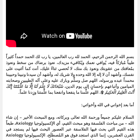
بسم الله الرحمن الرحيم، الحمد لله رب العالمين، يا رب لك الحمد حمداً كثيراً
طيباً مُبارَكاً فيه، يُوافي نعمك ويُكافيء مزيدك، نعوذ برضاك من سخط ونعوذ
بمُعافتك من عقوبتك ونعوذ بك منك، لا نُحصي ثناءً عليك، أنت كما أثنيت على
نفسك، وأشهد أن لا إله إلا الله وحده ولا شريك له، وأشهد أن سيدنا ونبينا وحبيبنا
محمداً عبده ورسوله، اللهم صل وسلَّم وبارك عليه وعلى آله الطيبين وصحابته
الميامين وأتباعهم بإحسانٍ إلى يوم الدين،
سُبْحَانَكَ لَا عِلْمَ لَنَا إِلَّا مَا عَلَّمْتَنَا إِنَّكَ
أَنْتَ الْعَلِيمُ الْحَكِيمُ
۩، اللهم علِّمنا ما ينفعنا وانفعنا بما علَّمتنا وزِدنا علماً.
أما بعد إخواني في الله وأخواتي:
السلام عليكم جميعاً ورحمة الله تعالى وبركاته، ومع المبحث الأخير – إن شاء
الله – من مباحث الفلسفة وهو مبحث القيم، أي الإكسيولوجيا Axiology، طبعاً
هذه القيم التي بحث فيها الفلاسفة عبر العصور البحث فيها لم يستجد في
القرن العشرين، إنما الذي استجد فوق هو المُصطلَح، الإكسيولوجيا Axiology