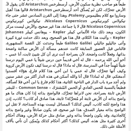
طبعاً هو صاحب نظرية سكون الأرض، أرسطرخس Aristarchus كان يقول لأ،
الأرض تتحرَّك، لكن لم يُصدِّق أحد أرسطرخس Aristarchus قالوا هذا أهبل
وساروا مع كلام بطليموس Ptolemy، وهذا إلى القرن السادس عشر حتى جاء
نيكولاس كوبرنيكوس Nicolaus Copernicus، نيكولاس كوبرنيكوس
Nicolaus Copernicus قال لا يا جماعة، هذا غير صحيح، والأرض ليست مركز
الكون، وبعد ذلك جاء الألماني كيبلر Kepler – يوهانس كيبلر Johannes
Kepler – وأثبت هذا الكلام، قال هذا هو الصحيح، وبعد ذلك حدثت ثورة كبيرة
وأتى جاليليو جاليلي Galileo Galilei طبعاً وحدثت كل القصة المشهورة،
فالناس قبل العصور السابقة كانت عندهم مسألة أن الأرض ساكنة واضحة
بذاتها، وفعلاً كانت واضحة، لأن بصراحة أنت ترى أن كل شيئ ثابت، أنا عمي –
أخو أبي الله يرحمه – قال له أخي قديماً حين درس شيئاً يا عمي اليوم درسنا
شيئاً مُهِماً جداً في المدرسة، قال له ماذا؟ قال له درسنا كيف تكون الأرض كروية
وكيف أنها تتحرَّك، قال له عمي يا ابن أخي هذا كلام فارغ، هؤلاء أفسدوا
أدمغتكم، قال له لماذا؟ قال أنا والله أسكن في هذه الدار أكثر من عشر سنين
ولم أجد مرة باب الدار في الناحية الثانية، هذا كلام فارغ يا ابن أخي فلا تُصدِّقه،
فطبعاً بالنسبة للحس العادي أو الحس المُشترَك – Common Sense – للبشر
الأرض ثابتة بصراحة، نحن لانراها تتحرَّك، فالواضح بذاته إذا كان هناك ما هو
واضح بذاته أن الأرض ثابتة أم مُتحرِّكة؟ ثابتة، هذا صادق أم كاذب؟ كاذب، إذن
هذا واضح لكنه كاذب، أليس كذلك؟ المسائل ليست بهذه السذاجة، لا تقل لي
الواضح بذاته معيار الصدق، هذا غير صحيح، قد يكون صادقاً وغير واضح بذاته
كالجاذبية، وقد يكون واضحاً بذاته وغير صادق مثل حركة الأرض، وهناك أحكام
أُخرى كثيرة مثل هذه، أليس كذلك؟ أكثر أحكام كذلك ويُمكِن أن نأتي بآلاف
الأمثلة على ذلك.