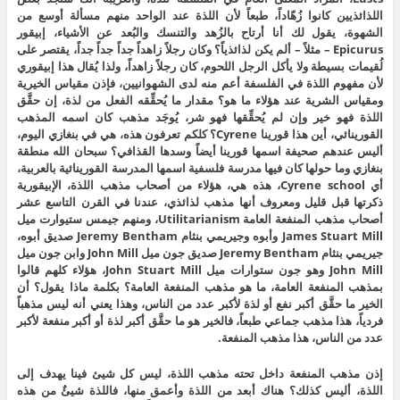
اللذائذيين كانوا زُهّاداً، طبعاً لأن اللذة عند الواحد منهم مسألة أوسع من
الشهوة، يقول لك أنا أرتاح بالزُهد والتنسك والبُعد عن الأشياء، إبيقور
Epicurus – مثلاً – ألم يكن لذائذياً؟ وكان رجلاً زاهداً جداً جداً جداً، يقتصر على
لُقيمات بسيطة ولا يأكل الرجل اللحوم، كان رجلاً زاهداً، ولذا يُقال هذا إبيقوري
لأن مفهوم اللذة في الفلسفة أعم منه لدى الشهوانيين، فإذن مقياس الخيرية
ومقياس الشرية عند هؤلاء ما هو؟ مقدار ما يُحقِّقه الفعل من لذة، إن حقَّق
اللذة فهو خير وإن لم يُحقِّقها فهو شر، يُوجَد مذهب كان اسمه المذهب
القورينائي، أين هذا قورينا Cyrene؟ كلكم تعرفون هذه، هي في بنغازي اليوم،
أليس عندهم صحيفة اسمها قورينا أيضاً وسدها القذافي؟ سبحان الله منطقة
بنغازي وما حولها كان فيها مدرسة فلسفية اسمها المدرسة القورينائية بالعربية،
أي Cyrene school، هذه هي، هؤلاء من أصحاب مذهب اللذة، الإبيقورية
ذكرتها قبل قليل ومعروف أنها مذهب لذائذي، عندنا في القرن التاسع عشر
أصحاب مذهب المنفعة العامة Utilitarianism، ومنهم جيمس ستيوارت ميل
James Stuart Mill وأبوه وجيريمي بنثام Jeremy Bentham صديق أبوه،
جيريمي بنثام Jeremy Bentham صديق جون ميل John Mill وابن جون ميل
John Mill وهو جون ستوارات ميل John Stuart Mill، هؤلاء كلهم قالوا
بمذهب المنفعة العامة، ما هو مذهب المنفعة العامة؟ بكلمة ماذا يقول؟ أن
الخير ما حقَّق أكبر نفع أو لذة لأكبر عدد من الناس، وهذا يعني أنه ليس مذهباً
فردياً، هذا مذهب جماعي طبعاً، فالخير هو ما حقَّق أكبر لذة أو أكبر منفعة لأكبر
عدد من الناس، هذا مذهب المنفعة.
إذن مذهب المنفعة داخل تحته مذهب اللذة، ليس كل شيئ فينا يهدف إلى
اللذة، أليس كذلك؟ هناك أبعد من اللذة وأعمق منها، فاللذة شيئٌ من هذه