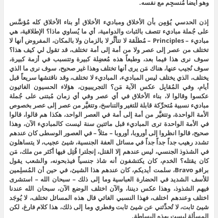
وهو أيضاً مُنسجِم مع نفسه.
إذن الحدسي يُؤمِن بأن الأخلاق ومباديء الأخلاق أو بناء الأخلاق كله مُؤسَّس
على جُملة مباديء تتصف بالثبات والدوامية، أي ما يُساوي ماذا؟ الإطلاقية، هي
مباديء – Principles – مُطلَقة لا تتأثَّر لا بالزمان ولا بالمكان، المفروض أنها لا
تختلف من عصر إلى عصر ولا من أمة إلى أمة تختلف، قد تقول لي كيف هذا؟
سوف نرى هذا فيما بعد، وطبعاً هذه مُعضِلة كبيرة وتتسبب في أزمة كبيرة،
سوف نُجيب عنها، هناك مَن يرى أنها تختلف وهذا غير صحيح، سوف نرى ما الذي
يختلف، الذي يختلف ليس المباديء، المباديء لا تختلف، وقد ناقتشها سريعاً قبل
أيام، وفي المُقابِل عكس الآية مَن؟ التجريبيون، هؤلاء الحسيون الغائيون
عكسوا وقالوا لا، بناء الأخلاق في أي عصر وفي أي زمان مُبتنى على جُملة
مباديء نسبية مُتحرِّكة قابلة للتغير والتناسخ، وتتغيَّر من عصر إلى عصر بخصوص
الأمة الواحدة، وتتغيَّر من أمة إلى أمة في العصر الواحد، هكذا هم قالوا، قالوا
في الأمة الواحدة ترى المباديء قبل مائتين سنة ليست كالمباديء الآن، وهذا
صحيح، قالوا انظروا إلى أوروبا، أوروبا – مثلاً – في العصور الوسطى كان عندهم
تشدد رهيب جداً جداً جداً في مسائل العفة الجنسية، شيئ عجيب، لا يتساهلون
في الشذوذ الجنسي، ليس عندهم إلا القتل، إنجلترا قُتِل فيها أكثر من ملك، مَن
كان يقتله؟ الخدم، كان يكتشفون أنه شاذ جنسياً فيذبحونه، والشعب يقول
برافو Bravo، سلمت أيديكم، كان عندهم هذا الشيئ، في حين أن المُسلِمين
للأسف الشديد في الحضارة العباسية وما إلى ذلك – سبحان الله – استشرى
فيهم الشذوذ، وهذا عكس ديننا، والآن اختلف الوضع الآن، سبحان الله عندنا
اختلف وعندهم اختلف، فهذا النسبي الغائي قال هذه المسائل تختلف، لا يُوجَد
شيئ ثابت، لا تُحدِّثني عن شيئ ثابت وفطري وما إلى ذلك، هذا كلام فارغ، لكن
المسألة ليست بهذه البساطة.