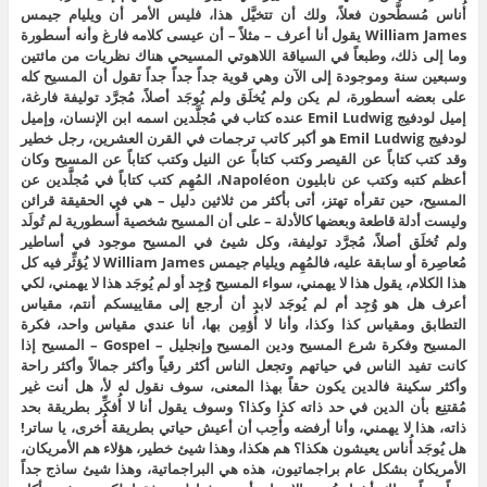
أُناس مُسطَّحون فعلاً، ولك أن تتخيَّل هذا، فليس الأمر أن ويليام جيمس
William James يقول أنا أعرف – مثلاً – أن عيسى كلامه فارغ وأنه أسطورة
وما إلى ذلك، وطبعاً في السياقة اللاهوتي المسيحي هناك نظريات من مائتين
وسبعين سنة وموجودة إلى الآن وهي قوية جداً جداً جداً تقول أن المسيح كله
على بعضه أسطورة، لم يكن ولم يُخلَق ولم يُوجَد أصلاً، مُجرَّد توليفة فارغة،
إميل لودفيج Emil Ludwig عنده كتاب في مُجلَّدين اسمه ابن الإنسان، وإميل
لودفيج Emil Ludwig هو أكبر كاتب ترجمات في القرن العشرين، رجل خطير
وقد كتب كتاباً عن القيصر وكتب كتاباً عن النيل وكتب كتاباً عن المسيح وكان
أعظم كتبه وكتب عن نابليون Napoléon، المُهِم كتب كتاباً في مُجلَّدين عن
المسيح، حين تقرأه تهتز، أتى بأكثر من ثلاثين دليل – هي في الحقيقة قرائن
وليست أدلة قاطعة وبعضها كالأدلة – على أن المسيح شخصية أُسطورية لم تُولَد
ولم تُخلَق أصلاً، مُجرَّد توليفة، وكل شيئ في المسيح موجود في أساطير
مُعاصِرة أو سابقة عليه، فالمُهِم ويليام جيمس William James لا يُؤثِّر فيه كل
هذا الكلام، يقول هذا لا يهمني، سواء المسيح وُجِد أو لم يُوجَد هذا لا يهمني، لكي
أعرف هل هو وُجِد أم لم يُوجَد لابد أن أرجع إلى مقاييسكم أنتم، مقياس
التطابق ومقياس كذا وكذا، وأنا لا أُؤمِن بها، أنا عندي مقياس واحد، فكرة
المسيح وفكرة شرع المسيح ودين المسيح وإنجليل – Gospel – المسيح إذا
كانت تفيد الناس في حياتهم وتجعل الناس أكثر رقياً وأكثر جمالاً وأكثر راحة
وأكثر سكينة فالدين يكون حقاً بهذا المعنى، سوف نقول له لأ، هل أنت غير
مُقتنِع بأن الدين في حد ذاته كذا وكذا؟ وسوف يقول أنا لا أُفكِّر بطريقة بحد
ذاته، هذا لا يهمني، وأنا أرفضه وأُحِب أن أعيش حياتي بطريقة أُخرى، يا ساتر!
هل يُوجَد أُناس يعيشون هكذا؟ هم هكذا، وهذا شيئ خطير، هؤلاء هم الأمريكان،
الأمريكان بشكل عام براجماتيون، هذه هي البراجماتية، وهذا شيئ ساذج جداً