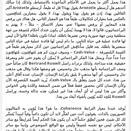
هذا يعمل أكثر ما يعمل في الأحكام المأخوذة بالاستنباط، ولذلك إذا سألك
أحدهم هل أرسطو Aristotle يقول بهذا؟ قل له طبعاً، أرسطو Aristotle أكبر
القائلين بهذا، إذن هو يقول بهذا ويقول بهذا، لا يقول بمعيارين مُتناقِضين،
بالعكس هما معياران مُتكامِلان، طبعاً هذا هو المعيار الثاني، هل هناك مَن يرفض
هذه المعايير أو يرفض بعضها؟ نعم، معيار الاتساق – مثلاً – لا يهتم به
البراجماتيون، قالوا لا، هذا لا يهمنا، يُمكِن أن يكون عندك أحكام مُتسِقة من جهة
منطقية ومن جهة صورية ونحن نعتبرها باطلة، لماذا تكون باطلة؟ قالوا لأن ليس
لها فائدة عملية في حياة الناس، ما دام ليس لها فائدة عملية في حياة الناس
سنعتبرها باطلة، بعد قليل سأُناقِش البراجماتيين حين أذكر معيارهم طبعاً في
القيمة المُنصِرفة – Cash-Value – وسوف ترون كم هم مُتهافِتون، مُتهافِتون
جداً جداً جداً، وبمثل هذا الفكر البراجماتي لا يُمكِن أن يقوم حتى علم ومعرفة
حقيقية، هذه سذاجة، ولذلك برتراند راسل Bertrand Russell كان صائباً حين
وصف البراجماتية بأنها مذهب نذل وخسيس، هو وصفها هكذا وقال هي مذهب
نذل وخسيس، أي أنها مذهب لا يليق بكرامة الإنسان، الإنسان عنده آفاق أعلى
من هذا، عنده كل شيئ يتعلَّق بالـ Cash-Value، يُريد القيمة المُنصرِفة الآن
وكأن الإنسان كائن محصور فقط فعلاً في ضمن المنفعة واللذة وفي الحواس
وأكثر من هذا ليس له أي أبعاد، هذا غير مُمكِن، هذه نذالة وخسة، وراسل
Russell مُلحِد لكنه يُؤمِن بأشياء أبعاد من هذا.
يُوجَد عندنا معيار الترابط Coherence، ما هو؟ هذا يُؤمِن به المثاليون
الصوريون بالذات، يقولون أنت حين تُفكِّر لابد أن تكون دائماً وفياً لمبدأ يُفسِّر
لك كل شيئ، فحين تُطلِق حكماً لابد أن يكون هذا الحكم أيضاً مُترابِطاً مع سائر
الأحكام، ليس مع نفسه مُتسِقاً وليس مع الواقع الموضوعي وإنما مع سائر
الأحكام ضمن المنظومة، وطبعاً هذه الفلسفة المثالية بالذات لأنها فلسفة