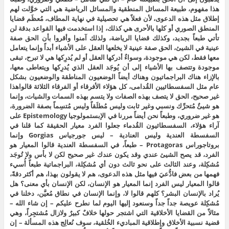
هذا مفهوم، طبيعة المسائل المنطقية والمسائل الرياضية هي التي خوَّلت لهم
إطلاق مثل هذه الدعوى، لأن فعلاً هي تحصيلية في نهاية المطاف، مُعظَم قضايا
المنطق الصوري أو كلها بالأحرى هي كذلك، إذا استخدمت فيها القواعد بدقة لن
تأتي طبعاً بجديد، وكذلك قضايا الرياضة، ولذلك آمنوا وأقروا بأن الحق صفة
عينية في الشيئ، الحق صفة عينية لا يخلعها العقل على الأشياء أبداً وإنما يتعامل
معها فقط، لكن هي موجودة، وسواءٌ أدركها العقل أو لم يُدرِكها هي لا تبرح، تبقى
موجودة وتتصف بها الأشياء إلى أن يُوجَد العقل الذي يُدرِكها ويتعاطى معها،
بالإزاء هناك البراجماتيون وهناك أيضاً الوضعيون المناطقة والوضعيون بشكل
عام مثل السفسطائيين القُدامى، كل هؤلاء الأفرقاء أو الفرقاء الثلاثة قالواهذا
غير صحيح، الحق لا يتصف بهذه الصفات ولا يتسم بهذه السمات والشيات، وإنما
هو شيئٌ مُتحرِّك ونسبي وغير ثابت وليس مُطلَقاً وليس مُتسِماً بصفة الضرورة،
هو غير ضروري، وطبعاً نحن أيضاً مررنا في الإبستمولوجيا Epistemology على
آراء هؤلاء، السفسطائيون القُدماء جعلوا الفرد معيار الحقيقة كما قلنا في
السفسطة العندية وليس العنادية – ليس جورجياس Gorgias وإنما
بروتاجوراس Protagoras – طبعاً، في السفسطة العندية قالوا المعيار هو
الفرد، قد يصح الشيئ عندي وقد يكون عندك غير صحيح لكن لا بأس ولا تُوجَد
مُشكِلة، وعند الثالث على نحو ثالث دون أي مُشكِلة، البراجماتية طبعاً أُسيء
فهمها من بعض فادُّعيَ فيها مثل هذه الدعوى، هم لا يقولون بهذا، هم أكثر دقةً،
قالوا المعيار ليس الفرد إنما المعيار هو الإنسان، لكن الإنسان بأي معنى؟ هل
يُراد بالإنسان البشر؟ كلهم قالوا لا، وإنما الإنسان في نطاق مُعيَّن، دخلنا في
مُشكِلة عويصة جداً جداً وسنعود إليها اليوم لما نطرح عليكم – إن شاء الله –
مثالاً من القضايا الأخلاقية التي اشتجر حولها خلافٌ كبيرٌ ولازال مُشتجِراً، وهي
قضية نسبية الأخلاق وإطلاقية المباديء الخُلقية، سوف نُعالِج هذه المسألة – إن