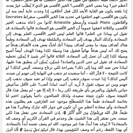
أعظم خير؟ وما معنى الخير الأقصى؟ الخير الأقصى هو الذي لا يُطلَب خيرٌ بعده،
إذا بلغته يكون هو الغاية الأبعد لكل فعل أخلاقي، إذا وجدت غاية أبعد منه لن
يكون هو الأقصى، فهم اختلفوا في تحديد هذا الخير الأقصى، سقراط Socrates
وأفلاطون Plato تلميذه وأرسطو Aristotle كانوا من دُعاة مذهب الخير
الأقصى، والثلاثة اتفقوا عموماً أن الخير الأقصى هو السعادة، قالوا بالسعادة، قد
تقول لي وماذا عن العلم؟ قالوا العلم ليس الخير الأقصى، العلم يهدف إلى
السعادة، وكذلك المال يهدف إلى السعادة، والسُلطة تهدف إلى السعادة، وطبعاً
هناك أهداف بينية، ما معنى أهداف بينية؟ أنك تُحدِّد بعض هذه الأهداف هدفاً ثم
يضح لك أنه ليس هدفاً نهائياً فتقول هذا وسيلة لكذا وهذا الهدف أيضاً أصبح
وسيلة لكذا إلى أن تصل إلى السعادة، الثلاثة قالوا آخر شيئ لا يُمكِن تخطيه
السعادة، قد تقول لي حتى الدين والعبادة؟ مُمكِن، يُمكِن أن ينطبق هذا عليها،
لماذا نحن نعبد الله وما إلى ذلك؟ بصراحة لكي نرتاح ونسعد، أليس كذلك؟ لو
كانت النتيجة – لا قدَّر الله – أننا سنعبده ثم نذهب في النهاية إلى جهنم لن نعبده،
أليس كذلك؟ إذا عبدت سوف تذهب إلى جهنم وإذا لم تعبد سوف تذهب إلى
جهنم ومن ثم سوف تقول لا أُريد أن أعبد، لماذا أتعب؟ على الأقل سأعيش
حياتي بالطول وبالعرض بأي طريقة، لكن ربنا – لا إله إلا هو – لم يفعل هذا، قال
النتيجة سوف تكون نتيجة سعيدة، ولذلك الصالحون دائماً يقولون اختم لنا
بخاتمة السعادة، طبعاً هذا المُصطلَح موجود عند العارفين، هم يطلبون هذه
السعادة، وأي سعادة أعظم من أن تكون في جوار الله تبارك وتعالى؟ هذا هو
طبعاً، قال الله
وَرِضْوَانٌ مِنَ اللَّهِ أَكْبَرُ
۩، إذن السعادة، نحن نفعل هذا لكي
نسعد، نحن نفتقر إلى هذا الشيئ، هل وجدتم في القرآن الكريم أي وصف لله
بالسعادة؟ لا يُوجَد هذا أبداً، هذا غير موجود، الله لم يصف نفسه أبداً بالسعادة،
أي بهذا اللفظ، رغم أنه وصف المُؤمِنين بهذا، قال
فَمِنْهُمْ شَقِيٌّ وَسَعِيدٌ ۩ فَأَمَّا الَّذِينَ