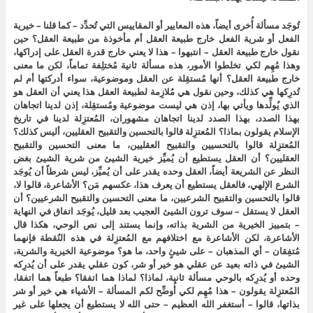
تُوجَد مسألة أُخرى أيضاً، هذه المعايير أو المقاييس التي تُحدِّد – كما قلنا – خيرية
الفعل أو شرية الفعل خارج طبيعة العقل أم مأخوذة من طبيعة العقل؟ حين
نقول خارج طبيعة العقل – انتبهوا – هذا لا يعني خارج قدرة العقل على إدراكها،
وهذا مُهِم لكي تخلطوا الأمور، هذه مسألة ثانية مُختلِفة تماماً، لكن ما معنى
خارج طبيعة العقل؟ أنها مُستقِلة عن العقل وموضوعية، سواء أدركتها أم لم
تُدرِكها هي كذلك، وحين نقول هي مُلازِمة لطبيعة العقل هذا يعني أن العقل هو
الذي يُولِّدها ويأتي بها، إذن هي ليست موضوعية ومُستقِلة، إذن لدينا اتجاهان
بهذا الصدد، بهذا الصدد لدينا اتجاهان مشهوران، المُعتزِلة لدينا في تاريخ
الإسلام يقولون بماذا؟ المُعتزِلة قالوا بالتحسين والتقبيح العقليين، أليس كذلك؟
المُعتزِلة قالوا بالتحسيين والتقبيح العقليين، ما معنى التحسين والتقبيح
العقليين؟ أن العقل يستطيع أن يُميِّز خيرية الشيئ من شرية الشيئ بغض
النظر عن الشريعة أيضاً، العقل وحده يقدر على أن يُميِّز، ليس شرطاً أن يُوجَد
الشرع الإلهي، فالعقل يستطيع أن يعرف هذا، عكسهم مَن؟ الأشاعرة، قالوا لا،
قالوا بالتحسين والتقبيح الشرعيين، ما معنى التحسين والتقبيح الشرعيين؟ أن
العقل لا يستقل – سوف ترون الشيئ العجيب بعد قليل، يُوجَد اتفاق في النهاية
– بتمييز الخيرية من الشرية بذاته، وإنما يستند إلى نص الوحي، هكذا قال
الأشاعرة، لكن الأشاعرة مع اختلافهم مع المُعتزِلة في هذه النُقطة فإنهما
مُتفِقان – أي المذهبان – على شيئٍ واحد، ما هو؟ موضوعية الخيرية والشرية،
الشيئ في ذاته بعيد عن عقلي هو خير أو شر، كون عقلي يقدر على أن يُدرِكه
وحده أو يُدرِكه بالوحي مسألة ثانية، لماذا؟ لماذا هما اتفقا؟ طبعاً هما اتفقا،
المُعتزِلة يقولون – هذا مُهِم لكي أُوضِّح لكم المسألة – الأشياء هي خير أو شر
بذاتها، قالوا – أستغفر الله العظيم – حتى الله لا يستطيع أن يجعلها على غير