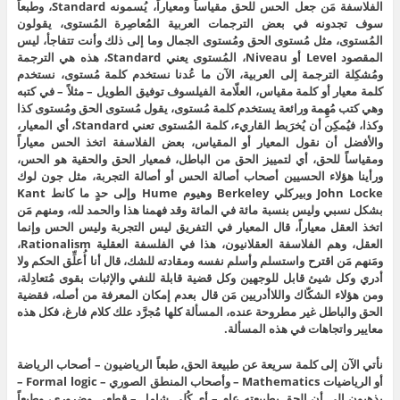
الفلاسفة مَن جعل الحس للحق مقياساً ومعياراً، يُسمونه Standard، وطبعاً
سوف تجدونه في بعض الترجمات العربية المُعاصِرة المُستوى، يقولون
المُستوى، مثل مُستوى الحق ومُستوى الجمال وما إلى ذلك وأنت تتفاجأ، ليس
المقصود Level أو Niveau، المُستوى يعني Standard، هذه هي الترجمة
ومُشكِلة الترجمة إلى العربية، الآن ما عُدنا نستخدم كلمة مُستوى، نستخدم
كلمة معيار أو كلمة مقياس، العلّامة الفيلسوف توفيق الطويل – مثلاً – في كتبه
وهي كتب مُهِمة ورائعة يستخدم كلمة مُستوى، يقول مُستوى الحق ومُستوى كذا
وكذا، فيُمكِن أن يُخرَبط القاريء، كلمة المُستوى تعني Standard، أي المعيار،
والأفضل أن نقول المعيار أو المقياس، بعض الفلاسفة اتخذ الحس معياراً
ومقياساً للحق، أي لتمييز الحق من الباطل، فمعيار الحق والحقية هو الحس،
ورأينا هؤلاء الحسيين أصحاب أصالة الحس أو أصالة التجربة، مثل جون لوك
John Locke وبيركلي Berkeley وهيوم Hume وإلى حدٍ ما كانط Kant
بشكل نسبي وليس بنسبة مائة في المائة وقد فهمنا هذا والحمد لله، ومنهم مَن
اتخذ العقل معياراً، قال المعيار في التفريق ليس التجربة وليس الحس وإنما
العقل، وهم الفلاسفة العقلانيون، هذا في الفلسفة العقلية Rationalism،
ومَنهم مَن اقترح واستسلم وأسلم نفسه ومقادته للشك، قال أنا أُعلِّق الحكم ولا
أدري وكل شيئ قابل للوجهين وكل قضية قابلة للنفي والإثبات بقوى مُتعادِلة،
ومن هؤلاء الشكّاك واللاأدريين مَن قال بعدم إمكان المعرفة من أصله، فقضية
الحق والباطل غير مطروحة عنده، المسألة كلها مُجرَّد علك كلام فارغ، فكل هذه
معايير واتجاهات في هذه المسألة.
نأتي الآن إلى كلمة سريعة عن طبيعة الحق، طبعاً الرياضيون – أصحاب الرياضة
أو الرياضيات Mathematics – وأصحاب المنطق الصوري – Formal logic –
يذهبون إلى أن الحق بطبيعته عام – أي كُلي شامل – قطعي وضروري، وطبعاً