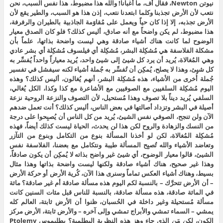
نيوتن Newton، فقال أف، ما أغبانا! والله هذا مضبوط، هذا نفس السبب، نحن
نتعب لأن الأرض تجذبنا وكلما ابتعدنا نتعب، إذن هذا هو السبب، والطير يقع لأن
الأرض تجذبه، إلا إذا كان حياً ويعمل على مُقاوَمة الجاذبية بالطيران والرفرفة،
هذا مضبوط، لم يكن واضحاً مع أنه صادق، أليس كذلك؟ فلو كان الصدق معيار
الوضوح لما كانت هناك أشياء صادقة وهي ليست واضحة بذاتها، علماً بأن
مشكلة الفلاسفة هي مُشكِلة البشر، مُشكِلة أي فيلسوف مُشكِلة أي بشر عادي
وهي المُغالاة، يُريد أن يرد كل شيئ إلى شيئ واحد، يُريد معياراً واحداً يُفسِّر به
كل شيئ، وهذا لا يصلح، يُمكِن أن تُفسِّر به جُملة أشياء لكنه سيفشل في تفسير
جُملة أُخرى من الأشياء، هذه مُشكِلة البشر، أنهم يُغالون، أليس كذلك؟ وهذه
اليوم مُشكِلة السلفيين مع الصوفيين مع الأشاعرة مع كذا وكذا، الكل يُغالي،
السلفي يُريد ديناً بلا تصوف وهذا مُستحيل، لأن التصوف والنزعة الروحية نزعة
أصيلة في البشر وتزداد أصالتها في بعض الناس، أليس كذلك؟ أنت تعمل ضدهم
الآن ولن تنجح، الصوفي نفس الشيئ، يُريد من كل الناس أن يُصبِحوا على درجة
من النسك والزهادة والروح لكن هذا لن يحدث، الحياة ليست كذلك أيضاً، فهذه
مُشكِلة المُغالاة، لكن لو أخذنا المسألة بنوع من التكامل وبنوع من التآزر
وتعاضد الأشياء والله تُصبِح المسألة طيبة ونتكامل مع بعضنا، الفلاسفة نفس
الشيئ، قالوا معيار الوضوح، أي شيئ غير واضح بذاته لا يُمكِن أن يكون صادقاً،
وهذا غير صحيح، هناك أشياء صادقة ولكنها ليست واضحة بذاتها وهذا مثال
بسيط، وهناك أشياء العكس تماماً وسنرى هذا الآن، كُرية الأرض أو حركة الأرض
– أن الأرض تتحرَّك – بالنسبة لكم اليوم هذه مسألة صادقة أم غير صادقة؟ مائة
في المائة صادقة، هذه مسألة صادقة، بالنسبة للناس قبل مئات السنين كانت
مسألة مُستحيلة وغير داخلة في الحُسبان، ظنوا أن الأرض ثابتة، العالم كله
يمشي – السماء تمشي والأبراج تمشي وإلى آخره – والأرض ثابتة، الأرض مركز
الكون، لكن مَن الذي جاء وهز هذه النظرية البطلمية؟ بطليموس Ptolemy