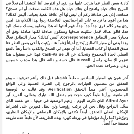
كاذبة بغض النظر عما يترتب عليها من نفع، لو افترضنا أننا اكتشفنا أن فعلاً في
المريخ هناك حياة واتضح أن هناك حياة هل هذه الكلمة صدقت أو لم تصدق؟
صدقت، إذن هي صادقة رغم أن ليس لها أي علاقة نفعية بحياتنا، أليس كذلك؟
هذا من أقوى ما نرد به على البراجماتيين، الفلاسفة ردوا بهذا الكلام، هذا ليس
ردي وهو كلام قوي جداً جداً جداً، فهم أثبتوا له هذا وجعلوه يمسك مسك اليد
هذا، قالوا هناك جُمل سنُثبِت صدقها وستكون صادقة لكنها صادقة وفق أي
معيار؟ معيار التطابق Correspondence، أليس كذلك؟ معيار التطابق فعلاً،
وهذا يعني أن معيار التُطابق يُحتاج أحياناً رُغماً عنا، ويُثبِت يا أخي بغض النظر عنا
صدق القضايا أو كذب القضايا، أما أن تجعل لي الصدق والكذب دائماً رهناً بالنفع
العملي لحياة المجموع وتتحدَّث عن الـ Cash-Value فهذا غير معقول، هذا
تقزيم للإنسان، راسل Russell قال خسة ونذالة، قال هذا مذهب خسيس
ونذل، وبصراحة عنده الحق.
آخر شيئ هو المعيار السادس – طبعاً ناقشناه قبل ذلك وأنتم تعرفونه – وهو
التحقق من مضمون العبارات بالرجوع إلى الخبرة الحسية وإلى الواقع
المحسوس، أعني مبدأ التحقق Verification، وقد قالت به الوضعية
المنطقية، ورأينا طبعاً كيف حججناهم بفضل الله تبارك وتعالى، ألفريد آير
Alfred Ayer الذي ذكرته اليوم – زعيم الوضعية في حينها – هو نفسه الذي
سجَّل التراجع وقال نحن لن نركب رؤوسنا ولن نظل مُصِرين على اشتراط
الإمكان الفعلي للتحقق، أيضاً نكتفي بالإمكان المنطقي والإمكان النظري،
وتورَّطوا كما رأينا، تورَّطوا في ورطة كبيرة بهذه الطريقة، لأن طبعاً هذه طريقة
ضعيفة جداً أيضاً.