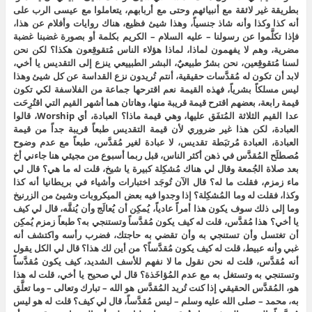
بطريقة غير لائقة مع أنبيائهم وحتى مع أربابهم، يتعاملوا مع عيسى الرب على
أنه كذا وكذا وأنه شاذ جنسياً، وهذا شيئ فظيع، هناك روايات وأفلام عن هذا،
فإذا تكلَّموا عن رسولنا – عليه السلام – الكريم بكلمة أو بصورة غضبنا غضبة
مضرية، وهم لا يفهمون لماذا، لماذا هؤلاء الناس مُتقوقِعون هكذا؟ لكن نحن
لسنا مُتقوقِعين، نحن بشرٌ طبيعيٌ، البشر الطبييعي ينزع إلى التقديس يا أخي،
لابد أن تكون له مُقدَّسات حقيقية، أنتم تُريدون نزع القداسة عن كل شيئ وهذا
ليس مسلكاً بشرياً، فهذه القيمة نعم اقترحها جماعة من الفلاسفة لكي تكون
قيمة رابعة، بعضهم اقترح قيمة قريبة منها، وهاتان هما أشهر القيم التي اقتُرِحَت
عدا القيم الثلاثة المُتفَق عليها، وهي قيمة ماذا؟ العبادة، أي Worship، قالوا
العبادة، لكن هذا غير ضروري لأن قيمة التقديس طبعاً قريبة جداً من قيمة
العبادة، العبادة مُرتبَطة تقديس، لا عبادة لغير مُقدَّس، طبعاً مع عدم وضوح
مُصطلَح المُقدَّس في ذهن أكثر الناس، قبل ربما أسبوع من مجيئي هنا جاءني أخ
بعد صلاة الجُمعة وقال لي هناك مُشكِلة كبيرة يا شيخ، قلت له ما هي؟ قال لي
ماء زمزم، فقلت ما له؟ قال الآن تُوجَد اختبارات وأشياء في بريطانيا أنه كذا
وكذا، فقلت له وما المُشكِلة؟ إذا وجدوا فيه بعض الميكروبات وشيئ من الزرنيخ
وما إلى ذلك سوف يكون هذا أمراً عادياً، يُمكِن أن يُعالَج وأن يُنقَّه، قال لي كيف
يا أخي؟ هذا مُقدَّس، قلت له كيف يكون مُقدَّساً وتستنجي به؟ طبعاً زمزم يُمكِن
أن تغتسل وأن تستنجي به وأن تقضي به حاجتك، فضرب رأسه واكتشف أنه
غبي وأنه عبيط، قلت له كيف يكون مُقدَّساً؟ من أين لك هذا؟ قال لي الكل يقول
أنه مُقدَّس، قلت له نحن نقول ما لا نفهم للأسف الشديد، كيف يكون مُقدَّساً
وتستنجي به وتستغل به مع عدم المُؤاخَذة؟ قال لي صحيح يا أخي، قلت له هذا
هو، المُقدَّس الحقيقي إذا كنت تُريد المُقدَّس هو الله – تبارك وتعالى – وما تعلَّق
به، محمد – صلى الله عليه وسلم – ليس مُقدَّساً، قال لي كيف؟ قلت له هو ليس