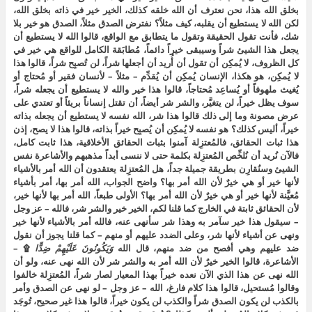
بخلق الله هذا، نحن نعترف أن الله خلقه كذلك، الخير خير في ذاته بخلق الله،
لكن الله لا يستطيع أن يقلبه، كيف مثلاً؟ نفترض الصدق مثلاً، الصدق هو خير بلا
شك، فأنت تقول الحقيقة وتقول ما يتطابق مع الواقع، قالوا الله لا يستطيع أن
يجعل هذا الشيئ شراً وسيبقى خيراً دائماً، مُطابَقة الكامل للواقع هي خير في
كل الظروف، لا يُمكِن أن تقول أن أُريد أن أجعلها شراً، لن تُصبِح شراً، قالوا هذا
لا يُمكِن، هو هكذا، الإنسان يُمكِن أن يُقدِّم – مثلاً – لأنسان فقير أو مُحتاج أو
يُغيث ملهوفاً أو يُساعِد مُحتاجاً، قالوا هذا خير والله لا يستطيع أن يجعله شراً،
سوف يظل خيراً، لن يتغيَّر، والشر شر أيضاً، أن تقتل إنساناً بريئاً أو تعتدي على
عرض مصونة وما إلى ذلك قالوا هذا شر، الله نفسه لا يستطيع أن يجعله بذاته
خيراً، أليس كذلك؟ هو نفسه لا يُمكِن أن يُصبِح خيراً بذاته، قالوا هذا لا يصح، إذن
هذا ثبات الحقائق، فالمُعتزِلة آمنوا بثبات الحقائق الأخلاقية، هذا ثابت كامل،
فالآن نُريد أن نُلخِّص المُعتزِلة بكلمة حتى لا ننسى أبداً مذهبهم والأشاعرة نفس
الشيئ وسنُقارِن بطريقة جميلة جداً، هل المُعتزِلة يعتقدون أن الله أمر بالأشياء
لأنها خير أو هي خيرٌ لأن الله أمر بها؟ واضح الجواب، الله أمر بها، أمر بأشياء
مُعيَّنة لأنها خير أو هي خيرٌ لأن الله أمر بها؟ الأولى طبعاً، الله أمر بها لأنها خير،
لأن الحقائق ثابتة في الخارج كما قلنا لكم، الخير خير والشر شر، فالله – عز وجل
– سيقول هذا خير سآمر به وهذا شر سأنهى عنه، فالله أمر بالأشياء لأنها خير
ونهى عن أشياء لأنها شر، وعلى الضدد عليهم أو منهم – كما قلنا يجوز أن نقول
ضد عليهم وهي أفصح من ضد منهم، قال الله
وَيَكُونُونَ عَلَيْهِمْ ضِدًّا
۩ –
الأشاعرة، قالوا الخير خيرٌ لأن الله أمر به والشر شر لأن الله نهى عنه، ولو أن
الله نهى عن هذا الذي الآن نعده خيراً بهذا المعيار لصار شراً، المُعتزِلة خالفوا
وقالوا مُستحيل، قالوا هذا كلام فارغ، الله – عز وجل – لو نهى عن الصدق وأمر
بالكذب لن يكون الصدق شراً والكذب لن يكون خيراً، قالوا هذا غير صحيح، تُوجَد