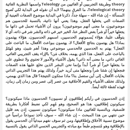
theory وطريقة التجربيين أو الغائيين من Teleology واسمها النظرية الغائية
Teleological theory، ما الفرق بينهما؟ لابد أن نقوله في البداية لكي تُصبِح
المسألة – إن شاء الله – سهلة جداً، ذكرنا في البداية موضوع الصفات العينية أو
الصفات التي يخعلها العقل، وهذا يعني أنها ذاتية، بالنسبة للحدسيين هم
موضوعيون، ما معنى أنهم موضوعيون؟ يرون أن الأشياء تحمل في ذاتها ما
يجعلها خيراً أو شراً بغض النظر عنا، الخير خير في ذاته والشر شر في ذاته، أي لا
يتوقَّف علينا، هؤلاء يُسمونهم الحدسيين، اسمهم الحدسيون، هؤلاء يهتمون
بماذا؟ هل يهتمون بنتائج الأفعال؟ لا، يهتمون ببواعث الأفعال، ما الباعث على
الفعل؟ يهتم به الحدسين فالحدسي موضوعي وهذا أهم شيئ، وهو مُهتَمٌ
بالباعث على الفعل، هذا الذي يهمه، بخلاف مَن؟ بالإزاء يقف التجريبي الغائي،
الغائي ذاتي، ما معنى أنه ذاتي؟ يقول الأشياء والأمور لا تحتوي ولا تنطوي على
ما يجعلها خيراً أو شراً أبداً وإنما نحن البشر الذين نخلع عليها هذه الصفات
فنجعلها إن شئنا شراً ونجعلها متى نُريد خيراً، ولذلك يهتم هذا التجريبي الذاتي
بغايات الأفعال، إلى أين ستصل بنا؟ ماذا ستكون النتيجة؟ قال هذا الذي يهمني،
ولذلك تختلف الأشياء والقيم الأخلاقية من عصر إلى عصر ومن زمان إلى زمان،
فهذه نُقطة ثالثة أيضاً.
إذن الحدسيون في رأيكم إطلاقيون أو نسبيون؟ الحدسيون ماذا سيكونون؟
سيكونون إطلاقيين، هذا هو الصحيح، وهو مُهِم لكي نضبط أفكارنا بطريقة
فلسفية، وبالنسبة للغائيين ماذا سيكونون؟ سيكونون نسبيين، إذن بعد قليل
حين ننتهي من هذا المبحث – إن شاء الله – سوف نآخذ نموذجاً دراسياً عن
موضوع نسبية الأخلاق وإطلاقيتها، ومن ثم سوف نفهم مبدئياً أن الحدسي يقول
بالإطلاقية وهو مُنسجِم طبعاً مع مبادئه والتجريبي الحسي الذاتي يقول بالنسبية