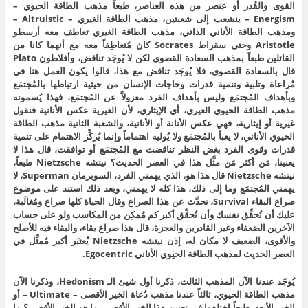
القوى والقُدر أو عنصر من هذه العناصر، طبعاً مذهب الطاقة الحيوي –
Energism – ينشعب إلى شعبتين، مذهب الطاقة الغيري – Altruistic –
ومذهب الطاقة الأناني الذاتي، مذهب الطاقة الغيري تعاطف معه أرسطو
Aristotle وحتى سقراط Socrates كان مُتعاطِفاً معه مع أنهما كانا من
القائلين طبعاً بمذهب السعادة القصوى لكن لا يُوجَد تناقض، وأفلاطون Plato
قال بالسعادة القصوى، فلا يُوجَد تناقض مع هذا، قالوا يكون العمل هنا في
مُراعاة وتلبية وتنمية قدرات وحاجات الإنسان من حيثية ارتباطها بالمُجتمَع
وبأهداف المُجتمَع وليس بأهداف الفرد معزولاً عن المُجتمَع، فهذا يُسمونه
مذهب الطاقة الحيوي الغيري، أي الإيثاري، لأن الغيرية عكس الأنانية فنقول
غيرية أو إيثارية، فهي عكس الأنانة أو الأنانية، والشعبة الثانية مذهب الطاقة
الحيوي الأناني، لا يعبأ بالمُجتمَع ولا يُوليه اهتماماً وإنما يُركِّز الاهتمام على تنمية
قدرات وقوى الفرد بغض النظر تناقضت مع المُجتمَع أو توافقت، قال هذا لا
يعنينا، مَن أكثر مَن مثَّل هذا في العصر الحديث؟ نيتشه Nietzsche طبعاً،
نيتشه Nietzsche قال هذا هو، الذي يهمني الفرد، السوبرمان Superman، لا
يهمني المُجتمَع وما إلى ذلك، هذا كله لا يهمني، وبعد ذلك استند على موضوع
صراع البقاء Survival، تحدَّث عن هذا الصراع وقال الحياة كلها صراع ومُغالَبة،
عليك أن تُحقِّق نفسك وأن تُحقِّق أكبر كم مُمكِن من المكاسب ولو على حساب
الآخرين الضعفاء وغير القادرين والعجزة، قال هذا صراع بقاء، والبقاء فيه للأصلح
والأقوى، الضعيف لا مكان له، إذن نيتشه Nietzsche يُعتبَر أكبر مُمثِّل في
العصر الحديث لمذهب الطاقة الحيوي الأناني Egocentric.
يُوجَد عندنا الآن المذهب الثالث، ذكرنا أول شيئ الـ Hedonism، وذكرنا الآن
مذهب الطاقة الحيوي، ثالثاً عندنا مذهب دُعاة الخير الأقصى – Ultimate – أو
الخير الأبعد، طبعاً اختلفوا في تعيين هذا الخير الأقصى، ما هو الخير الأقصى؟ ما