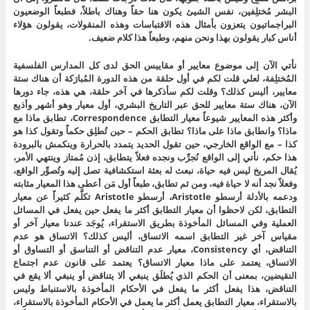
البشر مُختلِفين، نفس الشيئ يكون هنا حقاً وهناك باطلاً، فطبعاً الوضعيون
البراجماتيون يتعزون بأمثال هذه الاقتباسات وهذه المنقولات، يقولون هؤلاء
أناس كبار يقولون بهذا ونحن منهم، وطبعاً هذا كلام ضعيف.
نأتي الآن إلى موضوع معايير أو مقاييس الحق لدى كل المدارس الفلسفية
المُختلِفة، لعلي قلت لكم في أول حلقة من هذه الدورة المُبارَكة أن هناك ستة
معايير، أليس كذلك؟ وقلت لكم سأذكرها في آخر حلقة، هي هذه، جاء دورها
الآن، هناك ستة معايير للحق عبر التاريخ البشري، أول معيار وهو أشهر وأذيع
وأكثر هذه المعايير شيوعاً معيار التطابق Correspondence، تطابق ماذا مع
ماذا؟ وانطابق ماذا على ماذا؟ تطابق الحكم – حين تُطلِق حكماً وتقول كذا هو
كذا – مع الواقع الخارجي، حين تقول الحديد يتمدد بالحرارة وينكمش بالبرودة
هذا حكم، نأتي إلى الواقع نُجرِّب ونجده فعلاً يتطابق، إذن مُمتاز وينتهي الأمر،
يُقال المريخ ليس فيه حياة، نبعث له بعثة استكشافية تصل إليه وتُصوِّر الواقع،
وفعلاً نجد أنه لا حياة فيه، ومن ثم تطابق، طبعاً أول مَن أعطى هذا المعيار مثابته
ودعمه بالأدلة أرسطو Aristotle، أرسطو Aristotle تكلَّم كثيراً عن معيار
التطابق، لكن لاحظوا أن معيار التطابق أكثر ما يفعل حين يفعل في المسائل
العملية وفي المسائل المأخوذة بطريق الاستقراء، يُوجَد عندنا معيار آخر أو
مقياس آخر غير التطابق اسمه الاتساق، أليس كذلك؟ الاتساق هو عدم
التناقض، أي Consistency، معيار عدم التناقض أو التناسق أو التساوق أو
الاتساق، يعتمد على ماذا معيار الاتساق؟ يعتمد على قانون عدم اجتماع
النقيضين، بمعنى أن الحكم الذي يُطلَق ينبغي ألا يتناقض أو ينبغي ألا يقع في
التناقض، هذا يفعل أكثر ما يفعل في الأحكام المأخوذة بالاستنباط وليس
بالاستقراء، معيار التطابق يعمل أكثر ما يعمل في الأحكام المأخوذة بالاستقراء،