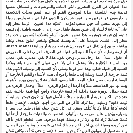
لأول مرة يُستخدَم في بدايات القرن العشرين، ولأول مرة تُكتَب دراسات تحت
هذا العنوان في القرن العشرين، لكن المادة والموضوعات والمسائل نفسها
قديمة قِدم الفلسفة، بدايةً لموضوع القيم أو علم القيم يتحدَّث الفلاسفة
والدارسون عن نوعين من القيم، قد يكون الشيئ غايةً في ذاته وليس وسيلةً
إلى غيره، بمعنى أننا حين نذهب نُقوِّمه – نُقوِّم هذا الشيئ – فإنما ننظر إليه
على أنه غاية لا يُسار إلى شيئٍ بعدها، فيُقال حين إذن إن قيمته باطنية، إن قيمته
ذاتية، إن قيمته جوهرية، هذا نفس الشيئ، أسامٍ مُتعدِّدة لمُسمى واحد، وقد
ننظر إلى الشيئ تقويمياً على أنه وسيلة تُصطنَع وتُتخَض لبلوغ هدف وغاية
وراءها، وحين إذن يُقال في تقويمه إن قيمته خارجية أو وسلية Instrumental،
أي قيمة وسلية، لأن طبعاً النسبة إلى فعيلة في الصرف العربي فعلي، المفروض
أن نقول – مثلاً – هذا رجل مدني، ونحن نقول هذا، لا نقول مديني، نقول مدني
من المدينة المُنوَّرة مثلاً، ونقول قبلي ولا نقول قبيلي لأنها من قبيلة، وهكذا
النسبة إلى فعيلة فعلي، وهذا سر قولنا وسلي لأن النسبة إلى وسيلة، المُهِم هذه
قيمة خارجية أو قيمة وسلية إذن، طبعاً واضح أن هذه الأشياء والقيم الخارجية أو
الوسلية ليست محل عناية البحث الفلسفي، الفلاسفة لا يهتمون بهذه الأشياء،
يهتم بها غير الفلاسفة، مثلاً إذا أردنا أن نُقوِّم الزهرة – مثلاً – وجمال الزهرة هل
قيمة جمال الزهرة قيمة داخلية أم قيمة خارجية؟ واضح أنها قيمة داخلية تقف
عند ذاتها، لكن العربة أو السيارة – مثلاً – الأصل فيها أن تكون قيمتها وسلية أو
قيمة ذاتية؟ وسلية، إنما تُراد للأغراض التي من أجلها صُنِعَت، الإنسان طبعاً
لكونه كائناً فناناً وكائناً يُثقِّف ويفتن في كل شيئٍ حوله يُفرِّق طبعاً بين سيارة
وسيارة ويُدخِل عليها من صنوف وألوان التحسينات والفنيات ما يجعل أيضاً لها
قيمةً جماليةً تُراد لذاتها ولا تُراد وسيلةً، فهذا موجود، حتى الطعام الذي نأكله
نحن نُريده وسيلةً لشيئٍ آخر، لكن مع ذلك نُضفي عليه جواً وطابعاً من الجمال،
والعامة تقول أو يقولون العين تأكل قبل الفم، فالإنسان حتى مُثقَّف وكائن مُفتَن