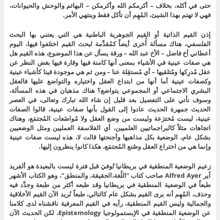
حتى في أكله، بخلاف – أكرمكم الله وأكرمكن – البهائم والوحش والحيوانات،
فهي لا تهتم بهذا الشيئ، المُهِم أن تأكل فقط وينتهي الأمر.
إذن القيم الذاتية أو القيم الجوهرية الباطنية هي التي يعتني بها البحث
الفلسفي، هناك مسألة أُخرى أيضاً كمُقدِّمة لبحث القيم اختلفوا فيها، اليوم
أعطاني أخ فاضل – الأخ عبد الله – ورقة يسأل عن هذا الموضوع، هذه القيم هل
هي صفات عينية في الأشياء بمعنى أنها كامنة فيها وقارة فيها بغض النظر عن
عقل مُدرِكها ومُتلقيها – أي مُستقِلة عنا – ومن ثم هي موجودة فينا كأشياء عينية
وكصفات عينية أما أنها من ابتداع العقل واختياره والتواضع عليها فالعقل
البشري الاجتماعي أو المجموعي يتواضع؟ هناك مذهبان في هذه المسألة،
وسوف نأتي على التفصيل بعد قليل إن شاء الله تبارك وتعالى، في العصر
الحديث جمهرة الحديث عادوا إلى القول بأنها صفات عينية، قالوا الصفات
عينية، ليست مُخترَعة وليست من وضع العقل ولا مُواضَعات المُجتمَع، وهناك
اتجاهات مثلاً كالبراجماتيين العلميين، أي الفلاسفة العمليين ومثل الوضعيين
بشكل عام، الوضعية بكل مذاهبها وأجنحتها قالت لا، هذه ليست صفات عينية
وإنما هي من اختراع العقل وصُنع المُجتمَع، هكذا كانوا ينظرون إليها.
زعيم الوضعية المنطقية في بريطانيا تُوفيَ قبل فترة ليست بالبعيدة هو ألفريد
آير Alfred Ayer صاحب كتاب “اللُغة،الحقيقة، والمنطق”، وهو الكتاب الأشهر
طبعاً في الوضعية المنطقية في بريطانيا وقد طبعه أكثر من طبعة وجدَّد فيه
وحذف، المُهِم أنه يرى القيم بشكل عام كالتالي، طبعاً نُريد الآن القيم الأخلاقية
والجمالية وليس القيم المنطقية، رأيه في القيم المعرفية ناقشناه لدى كلامنا
عن الوضعية المنطقية في الإبستمولوجيا Epistemology، لكن الحديث الآن