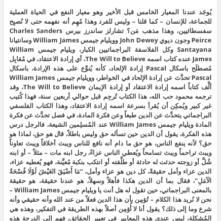
يُوجَد عندنا المعيار الخامس قبل الأخير وهو معيار النفع في الحياة العملية
للجماعة، للإنسان – كما قلنا – وليس للفرد وهذا مُهِم أنه نفهمه حتى لا نُصبِح
سفسطائيين، وهذا مذهب مَن؟ تشارلز ساندرز بيرس Charles Sanders
Peirce وجون ديوي John Dewey وويليام جيمس William James وسانتيانا
Santayana وكل الفلاسفة البراجماتيين الكبار، ويليام جيمس William
James عنده كتاب اسمه The Will to Believe، أي إرادة الاعتقاد، في مُقابِل
مُصطلَح باسكال Pascal إرادة الإلحاد، كأنه يُنوِّع على هذه الإرادة، باسكال
Pascal تحدَّث عن إرادة الإلحاد في الخواطر، وويليام جيمس William James
ألَّف كتاباً اسمه إرادة الاعتقاد أو إرادة الإيمان The Will to Believe، وقد
ترجمه محمود حب الله، هذا الكتاب تُرجِم قبل حوالي أربعين سنة، فهذا كُتيب
غير كبير ويُمكِن أن يُقرأ بسرعة اسمه إرادة الاعتقاد، وهذا الكتاب الفلسفي
البراجماتي يتحدَّث عن الدين طبعاً وعن فكرة المادة، في فصل تحدَّث عن فكرة
المادة ويليام جيمس William James عند المُسلِمين الشيعة، فالرجل درس
هذه الفكرة، يقول أن الدين حين تسأله حق وليس باطلاً، قال هو حق، لماذا هو
حق؟ لأنه ينفع الناس، هو حق ما دام أنه نافع للناس ويبث أخلاقاً ويبث تعاوناً
ويبث تراحماً ويبث تسامحاً ويُعطي الناس عزاءً، رجل ابنه مات – مثلاً – أو ابنه
شُلَّ أو زوجته حدثت له حادثة أو طلَّقته أو انتكب بنكبة مُعيَّنة، فهو يُعطيه عزاء،
الدين عزاء وأمل حقيقةً، كل دين هو عزاء وأمل، “مَا أَضْيَقَ العَيْشَ لَوْلَا فُسْحَةُ
الَأمَلِ”، فقال بما أن الدين هكذا فأهلاً وسهلاً، هو عندنا حقيقة، هو حقيقة
بالمعنى البراجماتي، حين تقول له هل أنت يا ويليام جيمس William James –
نحن لا نُريد هذا الكلام – تُؤمِن بأن هذا الدين فعلاً من عند الله وأنه حقيقي وأنه
شرع وما إلى ذلك؟ يقول أنا لا أُؤمِن أصلاً بهذه الطريقة في التفكير، وهذه هي
المُشكِلة، ليس عندي هذه المعايير في تعيير الحقائق، فهم إلى الدرجة هذه