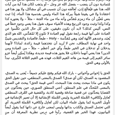
مُتمادية دون أن ينضب – بفضل الله عز وجل – أو يذهب لكان هذا آية من آيات
الله، هذا هو، فيُعالَج إذن، نُعالَجه دون أن نتسبب في أي مشاكل، ولا يهز هذا في
اعتقادنا ولا في يقيننا شيئاً ببركة هذا الماء وليس بقدسية هذا الماء، إذا ثبت
بنص مُعيَّن أن ماء زمزم مُقدَّس وأنه ماء من ماء الجنة – مثلاً – ولا يعتوره كذا
وكذا وكذا وثبت وجود الزرنيخ وهذه الأشياء سوف نقول هذا يعني وجود خطأ في
النص، أليس كذلك؟ لابد أن نكون دقيقين، على كل حال الذين تكلَّموا عن
العبادة على أنها قيمة رابعة نقول لهم العبادة لا تكون إلا لمُقدَّس، الله هو الذي
يُعبَد، وعندهم الآلهة تُعبَد وهي مُقدَّسة – Holy – طبعاً، فالعبادة والتقديس شيئٌ
واحد في نهاية المطاف، نحن لا نُريد أن نتخذهما قيمة زائدة، لماذا؟ لأنهما
يدخلان أو تدخلان في الخير طبعاً، وأي خير أعظم – مثلاً – من العبادة ومن
الدين؟ هذا يعني أنهما داخلان، فلا يجوز هذه قيمة جديدة، وهكذا يُمكِن أيضاً عزو
سائر القيم إلى قيمة من هاته القيم الثلاث، فهذه هي القيم الثلاثة الكُبرى، نبدأ
بالأولى وهي الحق.
الحق يا إخواني وأخواتي – بارك الله فيكم وفتح عليكم جميعاً – يُعنى به الصدق،
المقصود به الصدق، لكن أي صدق؟ الصدق بالمعنى المنطقي، حين نقول الحق
يكون في ماذا مبحث يبحث هذا المبحث، أعني قيمة الحق؟ يبحث في الصدق
بالمعنى المُحدَّد في علم المنطق، أعني المنطق الصوري، حين يتحدَّثون عن
القضايا يتحدَّثون عن قضية صادقة وقضية كاذبة، والقضية في العُرف المنطقي
تُعادِل وتُكافيء الجُملة الخبرية وليس الجُملة الإنشائية إلا أن تصير الإنشائية في
تأويل الخبرية كما يقول علماء البيان، لكن تُعادِل وتُكافيء الجُملة الخبرية، أي
التي تحتمل الصدق والكذب بذاتها وليس لمعنى خارج عن ذاتها كما يقول أيضاً
البيانيون، فهذا الخبر هو القضية، رأينا في درس نظرية المعرفة أن من