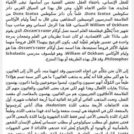
للعقل الإنساني، باختفاء العقل تختفي القضية من أساسها، تبقى الأشياء
مُحايدة، هذا عكس الاتجاه الأول، مِمَن قال بهذا في السياق الغربي دانز
سكوطس Duns Scotus، علماً بأن دانز سكوطس Duns Scotus من
الفلاسفة المدرسيين الوسيطين المشاهير، مِمَن قال به أيضاً وليام الأوكامي
William of Ockham الاسماني، قلنا هذا الرجل اسماني وهو صاحب مبدأ
شهير جداً يُطبَّق فيفلسفة العلم اسمه نصل أوكام Occam’s razor، الذي يقوم
على ماذا؟ على الاقتصادية، لو كان عندنا نظريتان في العلم وتنجحان بدرجة
واحدة في تفسير ظواهر مُعيَّنة كيف يكون الترجيح بينهما؟ الأقل فروضاً منهما
نقبلها، الأكثر فروضاً نستبعدها، هذا اسمه نصل أوكام Occam’s razor، هذا هو
وليام الأوكامي William of Ockham، وهو فيلسوف مدرسي Scholastic
Philosopher، وقد قال بهذه الطريقة أو بهذا المنزع.
إلى الآن نحن نتكلَّم عن اتجاه الحدسيين وقد انتهينا منه، نأتي الآن إلى الغائيين،
ما هو أكبر معلم قلنا أنه يُعلَّم به مذهب الغائيين؟ ما هي أكبر سمة تسم هؤلاء؟
طبعاً من المُؤكَّد أنهم نسبيون وذاتيون، ليسوا موضوعيين وإنما ذاتيون، يهتمون
بماذا؟ بغايات الأفعال، وهذا مُهِم لكي نعرف معنى الغائيين، والغائيون منهم كل
الفلاسفة الأخلاقيون التجريبيون، هم من الغائيين، يهتمون بالمقاصد، أي مقصد
الفعل، وتحت المذهب الغائي أو النزعة الغائية لدينا أربعة اتجاهات شهيرة، أول
هذه الاتجاهات الأربعة مذهب اللذة Hedonism، هناك أناس يُترجِمونها
بالمنفعة، لكن في الحقيقة هي ليست منفعة وإنما لذة، فهذا مذهب اللذة، وطبعاً
المُراد اللذة بالمعنى الأعم، ليس فقط اللذة الشهوية وإنما اللذة بالمعنى الأعم،
فحتى تحقيق أي مطلب سيكولوجي أو مطلب جسماني يُعطي الإنسان الشعور
بالطمأنينة أو بالهدوء أو بالإشباع يُعتبَر لذة عندهم، فاللذائذ لا تعني الشهوات
Lusts، المُراد المعنى العام في الفلسفة للذة، والغريبة أنك ستجد بعض