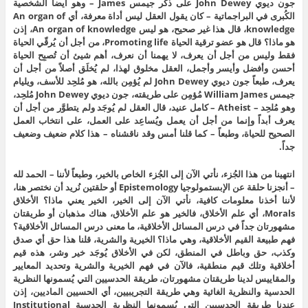
جون ديوي John Dewey على ذكر جيمس James – وهو أيضاً الشخصية
الكُبرى في البراجماتية – كان يقول العقل ليس أداة معرفة، أي An organ of
knowledge، قال هذا غير صحيح، هو ليس An organ of knowledge، إذن
هو ماذا؟ قال هو عضو ترقية الحياة Promoting life، من أجل أن يُرقّي الحياة
فقط وليس من أجل أن يعرف، لا يهمنا أن نعرف، أهم شيئ أن تُصبِح الحياة
أحسن وأفضل وأيسر وأجمل، العقل مخلوق لهذا، لم يُخلَق أصلاً من أجل أن
يعرف، طبعاً جون ديوي John Dewey لم يُؤمِن بالله، هو مُلحِد للأسف، ويليام
جيمس William James مُؤمِن على طريقته، جون ديوي John Dewey مُلحِد،
وهو مُلحِد – Atheist – كامل عنيد، قال العقل لم يُوجَد ولم يتطوَّر من أجل أن
يعرف أبداً وإنما من أجل أن يعمل ويُساعِد على العمل، على انتخاب العمل
الصحيح للحياة، وطبعاً – كما قلنا أمس وقد ناقشناه – هذا كلام ضعيف وضعيف
جداً.
انتهينا من هذا الجُزء، نأتي الآن إلى الجُزء الخاص بالخير، وطبعاً لأننا – الحمد لله
– أنجزنا حلقة عن الإبستمولوجيا Epistemology أو حلقتين نُريد أن نختصر هنا،
لأننا أخذنا معلومات كافية، نأتي الآن إلى الخير، الخير يعني ماذا؟ الأخلاق
Morals، أي علم الأخلاق، فالخير هو علم الأخلاق، هناك مذهبان أو طريقتان
مشهورتان جداً في درس المسائل الأخلاقية، ما معنى درس المسائل الأخلاقية؟
فهم طبيعة القيم الأخلاقية، وهي ماذا؟ الخيرية والشرية، قلنا هذا حق أي صدق
وكذب، حق وباطل في المنطق، لكن في الأخلاق يُوجَد خير وشر، هذه قيم
أخلاقية وتلك قيم منطقية، فالآن في فهم الخيرية والشرية وتحديد المعايير
والمقاييس لدينا طريقتان مشهورتان، طريقة الحدسيين التي يُسمونها النظرية
الحدسية والنظرية الغائية وهي طريقة التجريبيين، أي الحسيين الماديين، إذن
عندنا طريقة الحدسيين التي يُسمونها النظرية الحدسية Institutional