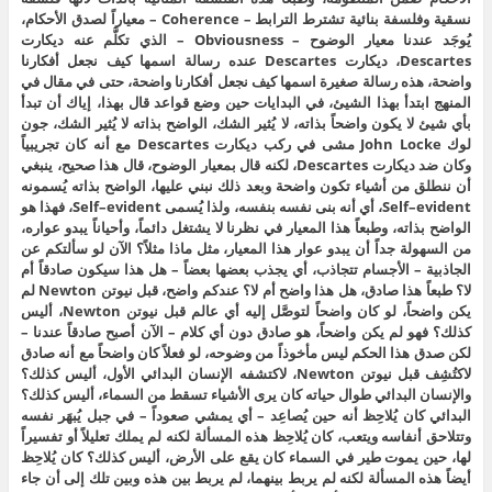
نسقية وفلسفة بنائية تشترط الترابط – Coherence – معياراً لصدق الأحكام،
يُوجَد عندنا معيار الوضوح – Obviousness – الذي تكلَّم عنه ديكارت
Descartes، ديكارت Descartes عنده رسالة اسمها كيف نجعل أفكارنا
واضحة، هذه رسالة صغيرة اسمها كيف نجعل أفكارنا واضحة، حتى في مقال في
المنهج ابتدأ بهذا الشيئ، في البدايات حين وضع قواعد قال بهذا، إياك أن تبدأ
بأي شيئ لا يكون واضحاً بذاته، لا يُثير الشك، الواضح بذاته لا يُثير الشك، جون
لوك John Locke مشى في ركب ديكارت Descartes مع أنه كان تجريبياً
وكان ضد ديكارت Descartes، لكنه قال بمعيار الوضوح، قال هذا صحيح، ينبغي
أن ننطلق من أشياء تكون واضحة وبعد ذلك نبني عليها، الواضح بذاته يُسمونه
Self–evident، أي أنه بنى نفسه بنفسه، ولذا يُسمى Self–evident، فهذا هو
الواضح بذاته، وطبعاً هذا المعيار في نظرنا لا يشتغل دائماً، وأحياناً يبدو عواره،
من السهولة جداً أن يبدو عوار هذا المعيار، مثل ماذا مثلاً؟ الآن لو سألتكم عن
الجاذبية – الأجسام تتجاذب، أي يجذب بعضها بعضاً – هل هذا سيكون صادقاً أم
لا؟ طبعاً هذا صادق، هل هذا واضح أم لا؟ عندكم واضح، قبل نيوتن Newton لم
يكن واضحاً، لو كان واضحاً لتوصَّل إليه أي عالم قبل نيوتن Newton، أليس
كذلك؟ فهو لم يكن واضحاً، هو صادق دون أي كلام – الآن أصبح صادقاً عندنا –
لكن صدق هذا الحكم ليس مأخوذاً من وضوحه، لو فعلاً كان واضحاً مع أنه صادق
لاكتُشِف قبل نيوتن Newton، لاكتشفه الإنسان البدائي الأول، أليس كذلك؟
والإنسان البدائي طوال حياته كان يرى الأشياء تسقط من السماء، أليس كذلك؟
البدائي كان يُلاحِظ أنه حين يُصاعِد – أي يمشي صعوداً – في جبل يُبهَر نفسه
وتتلاحق أنفاسه ويتعب، كان يُلاحِظ هذه المسألة لكنه لم يملك تعليلاً أو تفسيراً
لها، حين يموت طير في السماء كان يقع على الأرض، أليس كذلك؟ كان يُلاحِظ
أيضاً هذه المسألة لكنه لم يربط بينهما، لم يربط بين هذه وبين تلك إلى أن جاء