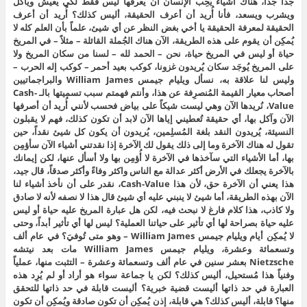
جداً جداً، هناك أشياء يُحِب الإنسان أن يعرفها ليس فقط لكي يعيش ويأكل
ويشرب ويسعد، فأنا أُريد أن أعرف الحقيقة، أليس كذلك؟ أُريد أن أعرف
الحقيقة لمعرفة الحقيقة يا أخي بغض النظر عن أي شيئ، علماً بأن العلم كله لا
يُمكِن أن يقوم على هذه الطريقة، الآن هناك الجُملة القائلة – مثلاً – في المريخ
حياة أو ليس في المريخ حياة، نحن – الحمد لله – لسنا من سكان المريخ ولا
على المريخ يُوجَد سكان يُريدون غزونا، كوكب بعيد أحمر – كوكب إله الحرب –
وليس لنا علاقة به، نسأل ويليام جيمس William James والبراجماتيين
أصحاب معيار القيمة المُنصرِفة عن هذا، وأنتم فهمتم سبب تسميتها بالـ Cash-
Value، نُريدها الآن وهي ليست شيكاً على بياض فحسب لأنني أُريد أن أصرفها
الآن وآكل بها، أي حقيقة تُعطيني إياها الآن لابد أن تكون كذلك، فهم لا يقبلون
النسيئة، يُريدون النقد بلغة المُسلِمين، يُريدون أن يكون كل شيئ نقداً، حين
تقول له هناك الآخرة وما إلى ذلك يقول لك الآخرة إذا نقدتني أشياء الآن سأؤمِن
بها، أما الأشياء التي سآخذها في الآخرة لا أُؤمِن بها ولا أسأل عنها، لكن إيمانك
بالآخرة يجعلك في الأرض أكثر عدالة مع الناس واكثر وفاءً وأكثر صدقاً، قال جيد،
هذا يعني أن الآخرة حق، لأن هذا Cash-Value، نقدر على أن نأخذ أشياء لنا
الآن بهذه الطريقة، أما شيئ لا ينبني عليه أي شيئ قال هذا لا نصفه لأنه لا صادق
ولا كاذب، هذا كلام فارغ لا نبحث فيه، لكن هل عبارة المريخ عليه حياة أو ليس
عليه حياة بصراحة لها أي تأثير على حياتنا العملية؟ ليس لها أي تأثير أبداً، وحتى
لا يُمكِن أيام ويليام جيمس William James – وهو متى تُوفيَ؟ في عام ألف
وتسعمائة وعشرة، ويليام جيمس William James مات بعد نيتشه
Nietzsche بعشر سنين في عام ألف وتسعمائة وعشرة – التثبت منها، عملياً
وفنياً هذا مُستحيل، أليس كذلك؟ لكن يا جماعة سواء هو أراد أو لم يُرِد هذه
العبارة في حد ذاتها أليست قضية خبرية؟ أليست قابلة في حد ذاتها للتحقق
منها؟ قابلة، أليس كذلك؟ هي قابلة، إذن يُمكِن أن تكون صادقة ويُمكِن أن تكون