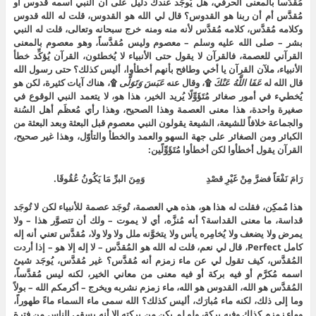
مُقدَّساً بالمعنى الحرفي، هل يُوجَد عندك دليل على أن النبي اسمه قدوس أو
مُقدَّس أم أن ربنا هو القدوس؟ قال لي الله هو القدوس، قلت له الله قدوس
وكلامه مُقدَّس، كلامه مُقدَّس لأنه منه ومنه خرج سبحانه وتعالى، قلت له النبي
بشر – صلى الله عليه وسلم – معصوم وليس مُقدَّساً، وهو معصوم بالمعنى
القرآني للعصمة، فالقرآن لا يقول حتى الأنبياء لا يُخطئون، القرآن يُؤكِّد خطأ
الأنبياء، ملآن القرآن يا أخي وطافح بأنهم أخطأوا، أليس كذلك؟ حتى رسول الله
قال الله له
عَفَا اللَّهُ عَنْكَ
۩، وقال عنه
عَبَسَ وَتَوَلَّى
۩، هناك آيات كثيرة، لكن هو
يُخطيء في أمور صغائر مُتَؤَوِّلًا يُريد الخير، هذا هو، لا يتعمد النبي الوقوع في
صغيرة واحدة، هذا معنى العصمة وهذا الصحيح، وهذا رأي مُعظَم أهل السُنة
والجماعة خلافاً للشيعة، الشيعة يقولون النبي معصوم قبل البعثة وبعد البعثة من
الكبائر ومن الصغائر على جهة السهو والعمد والخطأ والتأوّل، وهذا غير صحيح،
القرآن يقول أخطأوا لكن أخطأوا مُتَؤَوِّلًين:
رَامَ نَفْعَاً فضرَّ مِنْ غَيْرِ قصْدِ وَمِنَ البرِّ مَا يَكُونُ عُقُوقَا.
هذا مُمكِن، فقلت له هذا هو، هذه هي العصمة، تُوجَد عصمة للأنبياء لكن لا تُوجَد
قداسة، ما معنى القداسة؟ أنه مُنزَّه، أي لا يموت – ولك أن تتصوَّر هذا – ولا
يمرض ولا يضعف ولا يُخامِره يأس ولا يتخوَّنه ملل ولا ولا ولا، مُقدَّس تعني أنه إله
كامل Perfect، قال لي نعم، قلت له الله هو المُقدَّس – لا إله إلا هو – إذا أردت
المُقدَّس، كيف تقول لي عن ماء زمزم أنه مُقدَّس؟ غير مُقدَّس، يُوجَد شيئ
اسمه مُكرَّم أو فيه بركة أو فيه معنى من معاني الخير، لكنه ليس مُقدَّساً،
المُقدَّس هو الله، القدوس هو الله، ماء زمزم نشربه ويخرج – أكرمكم الله – بولاً
وما إلى ذلك، لكنه ماء مُبارَك، أليس كذلك؟ الله سمى ماء السماء ماءً طهوراً،
وماء زمزم كذلك وفيه بركة، ولو لم يكن من بركته إلا أنه يسقي الناس من فترة