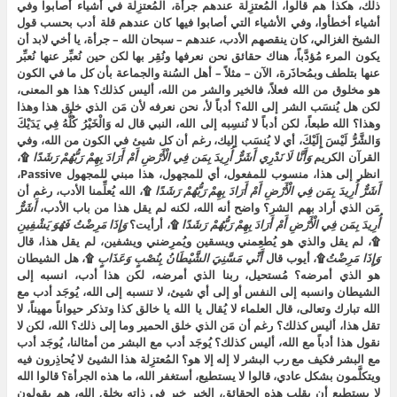
ذلك، هكذا هم قالوا، المُعتزِلة عندهم جرأة، المُعتزِلة في أشياء أصابوا وفي
أشياء أخطأوا، وفي الأشياء التي أصابوا فيها كان عندهم قلة أدب بحسب قول
الشيخ الغزالي، كان ينقصهم الأدب، عندهم – سبحان الله – جرأة، يا أخي لابد أن
يكون المرء مُؤدَّباً، هناك حقائق نحن نعرفها ونُقِر بها لكن حين نُعبِّر عنها نُعبِّر
عنها بتلطف وبمُحاذَرة، الآن – مثلاً – أهل السُنة والجماعة بأن كل ما في الكون
هو مخلوق من الله فعلاً، فالخير والشر من الله، أليس كذلك؟ هذا هو المعنى،
لكن هل يُنسَب الشر إلى الله؟ أدباً لأ، نحن نعرفه لأن مَن الذي خلق هذا وهذا
وهذا؟ الله طبعاً، لكن أدباً لا نُنسِبه إلى الله، النبي قال له وَالْخَيْرُ كُلُّهُ فِي يَدَيْكَ
وَالشَّرُّ لَيْسَ إِلَيْكَ، أي لا يُنسَب إليك، رغم أن كل شيئ في الكون من الله، وفي
القرآن الكريم
وَأَنَّا لَا نَدْرِي أَشَرٌّ أُرِيدَ بِمَن فِي الْأَرْضِ أَمْ أَرَادَ بِهِمْ رَبُّهُمْ رَشَدًا
۩،
انظر إلى هذا، منسوب للمفعول، أي للمجهول، هذا مبني للمجهول Passive،
أَشَرٌّ أُرِيدَ بِمَن فِي الْأَرْضِ أَمْ أَرَادَ بِهِمْ رَبُّهُمْ رَشَدًا
۩، الله يُعلِّمنا الأدب، رغم أن
مَن الذي أراد بهم الشر؟ واضح أنه الله، لكنه لم يقل هذا من باب الأدب،
أَشَرٌّ
أُرِيدَ بِمَن فِي الْأَرْضِ أَمْ أَرَادَ بِهِمْ رَبُّهُمْ رَشَدًا
۩، أرأيت؟
وَإِذَا مَرِضْتُ فَهُوَ يَشْفِينِ
۩، لم يقل والذي هو يُطعِمني ويسقين ويُمرِضني ويشفين، لم يقل هذا، قال
وَإِذَا مَرِضْتُ
۩، أيوب قال
أَنِّي مَسَّنِيَ الشَّيْطَانُ بِنُصْبٍ وَعَذَابٍ
۩، هل الشيطان
هو الذي أمرضه؟ مُستحيل، ربنا الذي أمرضه، لكن هذا أدب، انسبه إلى
الشيطان وانسبه إلى النفس أو إلى أي شيئ، لا تنسبه إلى الله، يُوجَد أدب مع
الله تبارك وتعالى، قال العلماء لا يُقال يا الله يا خالق كذا وتذكر حيواناً مهيناً، لا
تقل هذا، أليس كذلك؟ رغم أن مَن الذي خلق الحمير وما إلى ذلك؟ الله، لكن لا
نقول هذا أدباً مع الله، أليس كذلك؟ يُوجَد أدب مع البشر من أمثالنا، يُوجَد أدب
مع البشر فكيف مع رب البشر لا إله إلا هو؟ المُعتزِلة هذا الشيئ لا يُحاذِرون فيه
ويتكلَّمون بشكل عادي، قالوا لا يستطيع، أستغفر الله، ما هذه الجرأة؟ قالوا الله
لا يستطيع أن يقلب هذه الحقائق، الخير خير في ذاته بخلق الله، هم يقولون