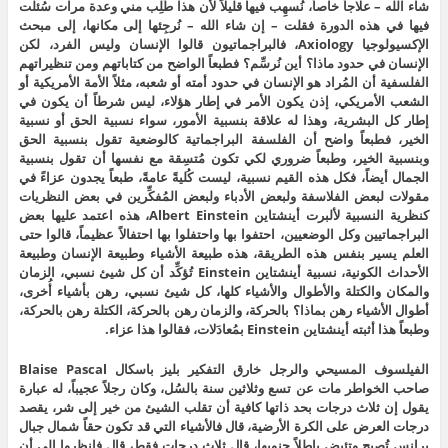
شاء الله – علاجاً خاصاً، نُسهِب فيها قليلاً لأن هذا طُلِب مني وعدة مرات سُئلت
فيها في هذه الدورة فقلت – إن شاء الله – نُرجِئها إلى مكانها، إلى مبحث
الإكسيولوجيا Axiology، فالبراجماتيون قالوا الإنسان وليس الفرد، لكن
الإنسان في حدود ماذا؟ أين نُرسِّم؟ فطبعاً الواضح من كتاباتهم ومن تنظيراتهم
الفلسفية أن المُراد هو الإنسان في حدود أمته أو شعبه، مثلاً الأمة الأمريكية أو
الشعب الأمريكي، إذن يكون الأمر في إطار هؤلاء، ليس شرطاً أن يكون في
إطار كل البشرية، وهذا له علاقة بنسبية الأمور، سواء نسبية الحق أو نسبية
الخير، فطبعاً واضح أن الفلسفة البراجماتية كالوضعية تقول بنسبية الحق
وبنسبية الخير، وطبعاً ضروري لكي تكون مُتسِقة مع نفسها أن تقول بنسبية
الجمال أيضاً، فكل هذه القيم نسبية، ليست كُليةً عامةً، طبعاً يجدون عزاءً في
مقولات لبعض الفلاسفة ولبعض الأدباء ولبعض المُفكِّرين في بعض النظريات
كنظرية النسبية لألبرت أينشتاين Albert Einstein، هذه اعتمد عليها بعض
البراجماتيين وكل الوضعيين، احتفوا بها واحتفلوا بها احتفالاً عظيماً، قالوا حتى
العلم يسير بنفس هذه الطريقة، هذه طبيعة الأشياء وطبيعة الإنسان وطبيعة
الأحداث الكونية، نسبية أينشتاين Einstein تُؤكِّد أن كل شيئ نسبي، الزمان
والمكان والكتلة والأطوال والأشياء كلها، كل شيئ نسبي، رهن بأشياء أُخرى،
أطوال الأشياء رهن بماذا؟ بالحركة، والزمان رهن بالحركة، الكتلة رهن بالحركة،
وطبعاً هذا أثبته أينشتاين Einstein بمُعادَلات، فقالوا هذا عزاء.
الفيلسوف المسيحي والرجل خارق التفكير بليز باسكال Blaise Pascal
صاحب الخواطر مات عن تسع وثلاثين سنة بالسُل، وكان رجلاً عجيباً، له عبارة
يقول إن ثلاث درجات بحد ذاتها كافية أن تقلب الشيئ من خير إلى شر، يقصد
درجات العرض على الكرة الأرضية، قال فالأشياء التي قد تكون حقاً شمال جبال
برانس تُصبِح وتئيض باطلاً جنوبها، قال ثلاث درجات فقط، قال فانظروا إلى أن