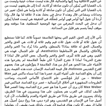
عن القيم الأخلاقية وما إليها والجمالية، قال هذه ليست صفات عينية وليست من
باب القضايا التي يُمكِن أن تكون صادقة أو كاذبة، عُدنا إلى طريقتهم، ليست من
باب القضايا التي التي يُمكِن أن تكون صادقة أو كاذبة وإنما هي مُجرَّد تعبير عن
وجدانات ومشاعر، قال وهذه لا تدخل في بحثنا، هذه لا علاقة لنا بها، قال وإذا
أردنا أن نقول أنها أوامر فهي أوامر مُضلِّلة، في الحقيقة هي ليست قضايا يُمكِن
أن تدخل في البحث المعرفي من جهة الوضعية المنطقية، هذا موقفه وهو
موقف أيضاً يتسم بغير قليل من السذاجة.
نأتي الآن إلى الحق، القيم التي يبحثها الفلاسفة عموماً ثلاثة، كما قلنا نستطيع
أن نقول ثلاثة أو ثلاث، نقول ثلاث قيم وقيم ثلاثة أو ثلاث، هي الحق والخير
والجمال، الحق له علاقة بماذا؟ بالمنطق، والخير ماذا يُراد به؟ الخير والشر
والأخلاق، والجمال هو الأستاطيقا Aesthetics، أي علم الجمال، فهذه هي
القيم، وهي قيم ثلاثة كُبرى، الحق والخير والجمال، بعض الناس قال لماذا لا
نقترح الحرية؟ لماذا لا نقترح العدل؟ لكن طبعاً الفلاسفة لم يقترحوا هذه
الأشياء على هذا النحو، هم أدق من هذا، الفلاسفة لا يتورَّطون في هذا، بعضهم
اقترح التقديس Holiness، قال قيمة القداسة، الإنسان عنده هذه القيمة، ينزع
إلى أن يخلع القداسة على أشياء كثيرة، عصرنا هذا كما سماه ماكس فيبر Max
Weber – من كبار مُؤسِّسي علم الاجتماع الألماني الحديث، وصاحب
الطروحات المشهورة في أخلاق الرأسمالية – عصر نزع القداسة، فماكس فيبر
Max Weber كان يرى أن عصرنا هذا هو عصر نزع القداسة، وهذا العصر فعلاً
للأسف كذلك، في الغرب هم يعملون على هذا ويسيرون في هذا الطريق،
ولذلك يسيرون في طريق ماذا؟ في طريق الخواء والعدم والظُلمات، لأن جُزء
أصيل جداً في الإنسان هو التقديس، وهو جُزء ديني، هذا روحٌ دينيٌ أصيلٌ، هم
قالوا لا، ينبغي ألا تكون هناك قداسة لأي شيئ، ولذلك شيئ طبيعي أن يتعاملوا