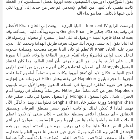
يقول المُورِّخون الأوربيون المُنصِفون نجت أوروبا بفضل المسلمين، لأن الخُطة
كانت تقضي بأن يُنتهى من العالم الإسلامي ثم نعبر من جديد إلى أوروبا لكي
نأتي عليها بالكامل، هذا هو نداء الله.
إنوسنت الرابع Innocent IV – البابا البريء – يبعث إلى الخان Khan الأعظم
في وقته بعد هلاك جنكيز خان Genghis Khan يدعوه ويتألَّف قلبه – يستألفه وقد
بعث له هدايا فاخِرة ثمينة – ويقول له على لسان سفيره أو مبعوثه أو رسوله قل
له البابا يقول إنه يتمنى ويرى أنك سوف تعرف طريق الهداية وتتعمد على يدي،
فيرد عليه الخان Khan الأعظم لو كان البابا يعرف مصلحته ومصلحة شعوبه
لدخل تحت لوائي مُباشَرةً وجاء يُقدِّم فروض الطاعة والولاء، لأنني أنا صورة
الرب على الأرض والرب هو الذي يأمرني بأن أفتح العالم، هذا كان اعتقاد
المنغول Mongols، أي المغول، اعتقادهم كان أنهم منذورون من القدر الإلهي
لفتح العوالم، فكان لابد أن تُفتَح أوروبا وكانت سهلة تماماً أمامهم كما قلت،
أنجزوا ما عجز نابليون Napoléon في وقته وهتلر Hitler في زمانه عن إنجازه،
نجحوا في غزوة مُظفَرة لروسبا في الشتاء، المغول نجحوا لأول مرة، نابليون
Napoléon عجز عن ذلك تماماً، هتلر Hitler عجز تماماً وتحطَّم في روسيا أمام
الجنرال شتاء، لكن المنغول Mongols أو المغول نجحوا في ذلك، جنكيز خان
Genghis Khan وورثة جنكيز خان Genghis Khan فعلوا هذا، وهذا لا يُذكَر، الآن
فهمنا لماذا لا يُذكَر، لذلك لو كانت الأمور تسير بمنطق العرفان وبمنطق
الحقائق – أي بمنطق أخلاقي ومنطق حقائقي – لكان ينبغي أن تكون أعظم
الصلات الطيبة وأطيبها وأقواها بين أوروبا وبين المُسلِمين، يقولون لهم أنتم
أعظم الناس فضلاً علينا وذلك في مرتين، مرة حين أنقذتم أوروبا من هذه
الجحافل المُتبربِرة المُدمِّرة ومرةً أخرى حين قدمتم لنا هدية العلم والحضارة،
الآن بدأنا نرىبعض المُؤرِّخين – مُؤرِّخي العلم – يُصرِّحون بل يُؤلِّفون كُتباً عنوانها