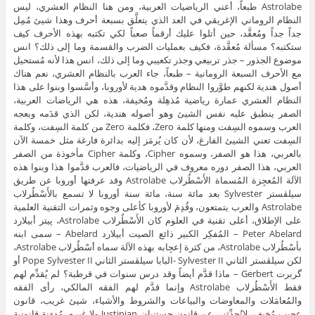
Astrolabe طبعاً، أعني الرياضيات العربية، ومن هنا النظام العشري، ليس
النظام الروماني الإغريقي في العد الذي يتعلَّق بسبعة أحرف وهذا شيئ مُمِل
جداً جداً ومُعقَّد، حين أتلوا عليك أرقماً صعباً لكي تكتبه بهذه الأحرف كيف
ستكتبه؟ مسألة مُعقَّدة، فكيف بعمليات الضرب والقسمة وما إلى ذلك؟ انس
موضوع الجذور – جذر تربيعي وجذر تكعيبي وما إلى ذلك، انس هذا لأنه مُستحيل
مع الأحرف السبعة الرومانية – طبعاً، جاء العرب بالنظام العشري، نعم هناك
أصول هندية لكنهم طوَّروا النظام وقدَّموه هدية لأوروبا، وأسَّسوا وبنوا على هذا
النظام العشري عمارة رياضية مُذهِلة ومُخيفة، هذه هي الرياضات العربية،
الصفر ينطبق عليه نفس الشيئ وهو أصوله هندية، لكن الذي قدَمه وبعجه
العرب وسموه السِفت ومنها كلمة Zero، فكلمة Zero من كلمة السِفت، وكلمة
السِفت تعني الشيئ الفارغ، لأن كان يُرمَز إليه بدائرة فارغة مثل خمسة الآن
بالعربي، هذا هو الصفر، وسموه Cipher، وكلمة Cipher مأخوذة من الصفر
العربي، هذا الصفر دوره معروف في الرياضيات، فالعرب قدَّموا هذا وبنوا هذه
الآلة المُعجِزة المُسماة الأَسْطُرلاب Astrolabe وقد عرفتها أوروبا عن طريق
سيلڤستر Sylvester بعد مائة سنة، مائة سنة أوروبا لا تسمع بالأَسْطُرلاب
Astrolabe والعرب يتمتعون، وقُدِمَ لأوروبا كأعلى وجوه وثمرات التقنية العلمية
على الإطلاق، أعلى تقنية في العلوم كان الأَسْطُرلاب Astrolabe، پيتر أبيلارد
Peter Abelard – المُفكِر الكبير ذائع الصيت أبيلارد Abelard – سمى ابنه
بأسْطُرلاب Astrolabe، من كثرة إعجِابه بهذه الآلة سماه أسْطُرلاب Astrolabe،
لكن سيلڤستر الثاني Sylvester II -البابا سيلڤستر الثاني Pope Sylvester II أو
گربرت Gerbert – ماذا قدَّم أيضاً وقد درس سنوات في قرطبة؟ لم يُقدِّم لهم
فقط الأَسْطُرلاب Astrolabe وإنما قدَّم لهم الفقه المالكي، رأى الفقه
والمُعامَلات والمعاوضات والبياعات والشروط والأشياء، شيئ غريب، قانون
عجيب مُخيف، لاتُحدِّثني عن قانون جستنيان Justinian ولا غيره، مُدوَنة قانونية