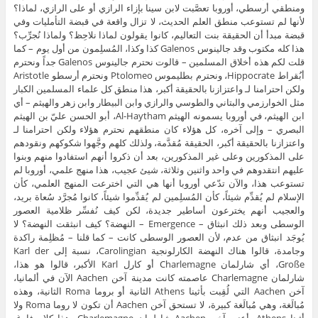
ومنطقي أرسطي، أوروبا تعصَّبت لابن سينا بإزاء الرازي أو على الرازي، لماذا؟
لأنها لم تستوعب منطق العلم الحديث، لا تزال واقعة في قبضة التأمليات وفي
قبضة مبدأ أن الحقيقة بنت التعاليم، كانوا يقولون لماذا نلاحِظ؟ ولماذا نُجرِّب؟
هذا كله مكتوب وقد جالينوس Galenos كذا وكذا، المُسلِمون من أول يوم – كما
قلت لكم هذه أخلاق المسلمين – قالوت نحترم جالينوس Galenos جداً ونحترم
أبُقراط Hippocrate، ونحترم بطليموس Ptolomeo ونحترم أرسطو Aristotle
ولكن احترامنا لـ واعتزازنا بالحقيقة أكبر، هذا منطق كل علماء المسلمين الكبار
مثل الخوارزمي والبتاني والطوسي والرازي وابن البيطار وابن زهر والهيثم – أي
ابن الهيثم، في أوروبا يسمونه الهيثم Al-Haytham، أبو الحسن عليّ بن الهيثم
البصري – وإلى آخره، كل هؤلاء كان منطقهم نحترم هؤلاء ولكن احترامنا لـ
واعتزازنا بالحقيقة أكبر، الحقيقة مُقدَّمة، ولذلك كلهم وجَّهوا شكوكهم ونقودهم
على المذكورين وعلى غير المذكورين، بعد أن ذكروا أنهم استفادوا منهم وبنوا
عليهم انتقدوهم في واحد واثنين وثلاثة، شيئ عجيب، هذا منهج علمي، أوروبا لم
تستوعب هذا، والآن تدّعي أوروبا أنها هي التي اخترعت المنهج العلمي، كأن
الإسلام لم يُقدِّم شيئاً، كأن المُسلِمين لم يُقدِّموا شيئاً، كانوا مُجرَّد سُعاة بريد،
والعجيب أنهم يخترعون أساطير جديدة، لكن كيف نُفسِّر ظلامية العصور
الوسطى وبعد ذلك انبثاق – Emergence – النهضة؟ كيف انبثقت النهضة؟ لا
يُوجَد انبثاق من عدم، لأن العصور الوسطى كانت – كما قلنا – مُظلِمة راكدة
وجامدة، قالوا هناك النهضة الكارلونجية Carolingian، نسبة إلى Karl der
Große، أي شارلمان Charlemagne أو كارل Karl الأكبر، قالوا هو هذا،
شارلمان Charlemagne عاصمته كانت مدينة آخن Aachen الآن في ألمانيا،
آخن Aachen التي لُقِبت بأثينا Athens الثانية أو بروما Roma الثانية، وهذه
مُبالَغة، وهي مُبالَغة كبيرة، لا تستحق آخن Aachen أن تكون لا روما Roma ولا