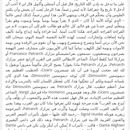
على ما تدخل به بإذن الله التاريخ، قال قبل أن أستتلي وأُكمِل قال لي لا أحب أن
أدخل لا تاريخ ولا جغرافيا، لأنه ليس زعيماً، هذا الرجل يُحِب أن يعيش وأن يكتنز
الفلوس وأن يتحكَّم في الرقاب وينتهي الأمر، هذا ليس زعيماً، كذلك ليس عالماً
– الذي يُوجِّه الأمة أياً كان – الذي لا يقرأ يومياً يومياً يومياً ويموت وهو يقرأ
ويتعلَّم، ليس عندنا مَن هو عالم، كل عالم هو طالب علم إلى أن يموت، لابد من
القراءة القراءة القراءة، هكذا كانت أمتنا، أمة قراءة وأمة إبداع وأمة تأليف
وأمة إضافات وإنجازات، ليست كهذه الأمة النعسة الميتة اليوم، سبحان الله
نحن الآن نرثي أمتنا ونصرخ ونستصرخ ونهيب بها أن تقوم من الرقدة ومن نومة
الأموات ونومة أهل الكهف، تماماً كما كان الأوربيون على مشارف عصر النهضة
يصرخون ويستغيثون، تسمعون بفرانشيسكو بترارك Francesco Petrarch أو
بتراركا كما يُلفَظ أحياناً، الشاعر الايطالي الكبير في القرن الرابع عشر بترارك
Petrarch، بترارك Petrarch ماذا يقول؟ يصيح الرجل مألوماً ممروراً ويقول يا
لله لقد نجحت أوروبا في أن تلد شيشرون Cicero، الخطيب العظيم بعد
ديموستين Dimoustin، كان يُوجَد ديموستين Dimoustin، هذا الذي كان
بلسانه حُبسة،ولكم أن تتخيَّلوا هذا، كان مُعتقَل اللسان لكنه بالتدريب والإرادة
صار أعظم خطيب، قال بترارك Petrarch بعد ديموستين Dimoustin جاء
شيشرون Cicero، قال وبعد هوميروس Homeros جاء فيرجيل Vergil، الشاعر
العظيم صاحب الإنيادة، ثم قال فهل عقمت هذه الأمم والشعوب أن تؤلِّف وأن
تُبدِع بعد العرب؟ هذه صرخة مُهِمة لكي تعرفوا ماذا كان دور العرب، وهذا يعني
أن تآليف العرب كانت وصلت أوروبا وأثَّرت في بترارك Petrarch، المرحومة
زيغريد هونكه Sigrid Hunke – رحمة الله عليها – تقول تأثيرات الشعر العربي
والفنون العربية الأدبية في بترارك Petrarch وبعد ذلك في دانتي أليغييري
Dante Alighieri – قالت – تأثيرات لا يُمكِن أن تُنكَر وإن تكن في دانتي Dante