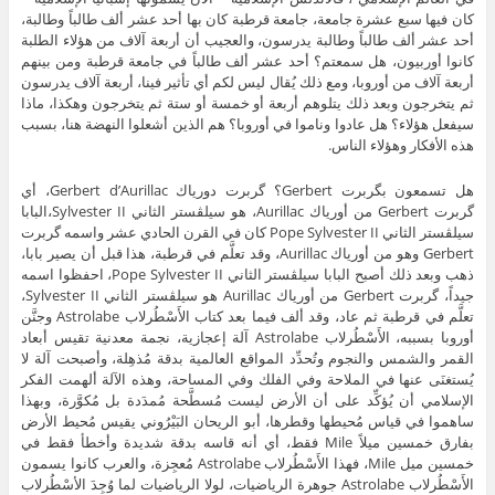
كان فيها سبع عشرة جامعة، جامعة قرطبة كان بها أحد عشر ألف طالباً وطالبة،
أحد عشر ألف طالباً وطالبة يدرسون، والعجيب أن أربعة آلاف من هؤلاء الطلبة
كانوا أوربيون، هل سمعتم؟ أحد عشر ألف طالباً في جامعة قرطبة ومن بينهم
أربعة آلاف من أوروبا، ومع ذلك يُقال ليس لكم أي تأثير فينا، أربعة آلاف يدرسون
ثم يتخرجون وبعد ذلك يتلوهم أربعة أو خمسة أو ستة ثم يتخرجون وهكذا، ماذا
سيفعل هؤلاء؟ هل عادوا وناموا في أوروبا؟ هم الذين أشعلوا النهضة هنا، بسبب
هذه الأفكار وهؤلاء الناس.
هل تسمعون بگربرت Gerbert؟ گربرت دورياك Gerbert d’Aurillac، أي
گربرت Gerbert من أورياك Aurillac، هو سيلڤستر الثاني Sylvester II،البابا
سيلڤستر الثاني Pope Sylvester II كان في القرن الحادي عشر واسمه گربرت
Gerbert وهو من أورياك Aurillac، وقد تعلَّم في قرطبة، هذا قبل أن يصير بابا،
ذهب وبعد ذلك أصبح البابا سيلڤستر الثاني Pope Sylvester II، احفظوا اسمه
جيداً، گربرت Gerbert من أورياك Aurillac هو سيلڤستر الثاني Sylvester II،
تعلَّم في قرطبة ثم عاد، وقد ألف فيما بعد كتاب الأَسْطُرلاب Astrolabe وجنَّن
أوروبا بسببه، الأَسْطُرلاب Astrolabe آلة إعجازية، نجمة معدنية تقيس أبعاد
القمر والشمس والنجوم وتُحدِّد المواقع العالمية بدقة مُذهِلة، وأصبحت آلة لا
يُستغنَى عنها في الملاحة وفي الفلك وفي المساحة، وهذه الآلة ألهمت الفكر
الإسلامي أن يُؤكِّد على أن الأرض ليست مُسطَّحة مُمدَدة بل مُكوَّرة، وبهذا
ساهموا في قياس مُحيطها وقطرها، أبو الريحان البَيْرُوني يقيس مُحيط الأرض
بفارق خمسين ميلاً Mile فقط، أي أنه قاسه بدقة شديدة وأخطأ فقط في
خمسين ميل Mile، فهذا الأَسْطُرلاب Astrolabe مُعجِزة، والعرب كانوا يسمون
الأَسْطُرلاب Astrolabe جوهرة الرياضيات، لولا الرياضيات لما وُجِدَ الأسْطُرلاب