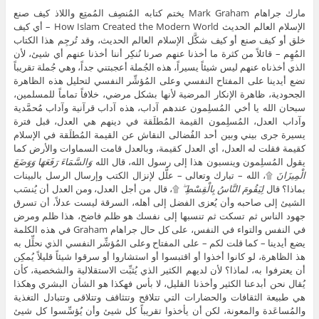
مارك جراهام Mark Graham يختم كتابه المُنصِف المُمتِع واللاذ كيف صنع
الإسلام العالم الحديث How Islam Created the Modern World – أي كيف
خلق أو كيف صنع أو كيف شكَّل الإسلام العالم الحديث، وقد تُرجِم هذا الكتاب
المُهِم – قائلاً من كثرة ما أخذنا عنهم صرنا نُنكِر أننا أخذنا عنهم أي شيئ، لأن
الذي أخذناه عنهم ليس شيئاً يسيراً، هذه الجُملة أعجبتني جداً، وهي جُملة تقريباً
تضع أيدينا على المفتاح النفسي وعلى المُؤشِّر النفسي لتحليل هذه الظاهرة
الجحودية، ظاهرة الإنكار المرضية لأنها بشكل مرضي، خلافاً تماماً للمسلمين،
سبحان الله يا أخي المُسلِمون عندهم آداب، هذه آداب قرآنية وآداب مُحمَّدية
وآداب العدل، المُسلِمون القيمة المُطلَقة في دينهم هي العدل، قبل فترة
يسيرة جرى بيني وبين أحد الفُضالى النقاش عن القيمة المُطلَقة في الإسلام
كقيمة فقلت له العدل، أي العدل كقيمة، وبالعدل قامت السماوات والأرض كما
يقول المُسلِمون وينسبون هذا إلى رسول الله، قال الله
وَالسَّمَاءَ رَفَعَهَا وَوَضَعَ
الْمِيزَانَ
۩، الله – تبارك وتعالى – علَّل لإنزال الكتب وإرسال الرسل بالبينات
بماذا؟ قال
لِيَقُومَ النَّاسُ بِالْقِسْطِ ۖ
۩، قال من أجل العدل، ومن العدل أن يُنسَب
الشيئ إلى صاحبه وأن يُعزى الفضل إلى أهله، السرقة ليست عدلاً، أن تسرق
جهود الناس ثم تسكت ثم تنسبها إلى نفسك هو ظلم فاضح، هذا ظلم ومرض
في النفس والتواء في النفس، على كل حال جراهام Graham في هذه الكلمة
يضع أيدينا – كما قلت لكم – على المفتاح وعلى المُؤشِّر النفسي الذي نحلِّل به
هذ الظاهرة، لو كانوا أخذوا أو اقتبسوا أو استشاروا أو سرقوا شيئاً قليلاً يُمكِن
أن يعترفوا به، لماذا؟ لأن لديهم الكثير الذي يُثبِّت الاستقلالية والشخصية، كأن
يُقال نحن أبدعنا الكثير وأخذنا القليل، لا بأس فهكذا هو الشأن البشري وهكذا
هي طبيعة الثقافات والحضارات التي تتلاقح وتتثاقف وتتلاقى وتتبادل التغذية
والمُساعَدة والمعونة، لكن أن يأخذوا تقريباً كل شيئ وأن يُؤسِّسوا كل شيئ