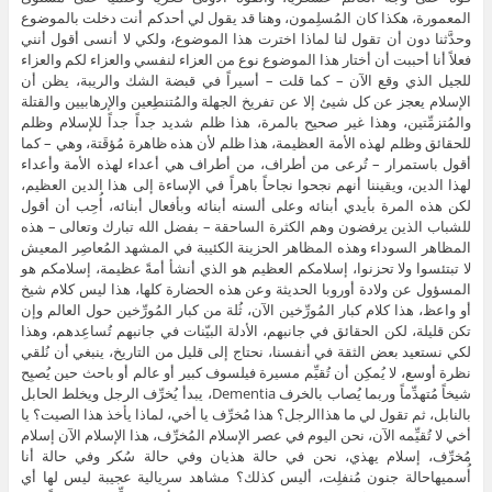
المعمورة، هكذا كان المُسلِمون، وهنا قد يقول لي أحدكم أنت دخلت بالموضوع
وحدَّثنا دون أن تقول لنا لماذا اخترت هذا الموضوع، ولكي لا أنسى أقول أنني
فعلاً أنا أحببت أن أختار هذا الموضوع نوع من العزاء لنفسي والعزاء لكم والعزاء
للجيل الذي وقع الآن – كما قلت – أسيراً في قبضة الشك والريبة، يظن أن
الإسلام يعجز عن كل شيئ إلا عن تفريخ الجهلة والمُتنطِعين والإرهابيين والقتلة
والمُتزمِّتين، وهذا غير صحيح بالمرة، هذا ظلم شديد جداً جداً للإسلام وظلم
للحقائق وظلم لهذه الأمة العظيمة، هذا ظلم لأن هذه ظاهرة مُؤقَتة، وهي – كما
أقول باستمرار – تُرعى من أطراف، من أطراف هي أعداء لهذه الأمة وأعداء
لهذا الدين، ويقيننا أنهم نجحوا نجاحاً باهراً في الإساءة إلى هذا الدين العظيم،
لكن هذه المرة بأيدي أبنائه وعلى ألسنه أبنائه وبأفعال أبنائه، أُحِب أن أقول
للشباب الذين يرفضون وهم الكثرة الساحقة – بفضل الله تبارك وتعالى – هذه
المظاهر السوداء وهذه المظاهر الحزينة الكئيبة في المشهد المُعاصِر المعيش
لا تبتئسوا ولا تحزنوا، إسلامكم العظيم هو الذي أنشأ أمةً عظيمة، إسلامكم هو
المسؤول عن ولادة أوروبا الحديثة وعن هذه الحضارة كلها، هذا ليس كلام شيخ
أو واعظ، هذا كلام كبار المُورِّخين الآن، ثُلة من كبار المُورِّخين حول العالم وإن
تكن قليلة، لكن الحقائق في جانبهم، الأدلة البيّنات في جانبهم تُساعِدهم، وهذا
لكي نستعيد بعض الثقة في أنفسنا، نحتاج إلى قليل من التاريخ، ينبغي أن نُلقي
نظرة أوسع، لا يُمكِن أن تُقيِّم مسيرة فيلسوف كبير أو عالم أو باحث حين يُصبِح
شيخاً مُتهدِّماً وربما يُصاب بالخرف Dementia، يبدأ يُخرِّف الرجل ويخلط الحابل
بالنابل، ثم تقول لي ما هذاالرجل؟ هذا مُخرِّف يا أخي، لماذا يأخذ هذا الصيت؟ يا
أخي لا تُقيِّمه الآن، نحن اليوم في عصر الإسلام المُخرِّف، هذا الإسلام الآن إسلام
مُخرِّف، إسلام يهذي، نحن في حالة هذيان وفي حالة سُكر وفي حالة أنا
أُسميهاحالة جنون مُنفلِت، أليس كذلك؟ مشاهد سريالية عجيبة ليس لها أي