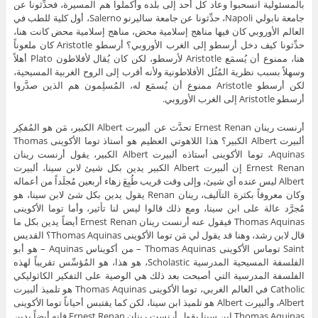
بالمسئولية انسحبوا وعاد كل أحد إلى بلده وأكملوا هم المسيرة، فحدِّثونا عن
جامعة نابولي Napoli، حدِّثونا عن جامعة ساليرنو Salerno، أول كلية للطب في
العالم الأوروبي كان فيها مناهج إسلامية محض، مناهج إسلامية محض كانت هنا،
حدِّثونا كيف دخل أرسطو إلى الغرب الأوروبي؟ أرسطو Aristotle كان ملعوناً
هنا، ممنوع أن يُسمَع Aristotle لأرسطو، لكن كان يُقال لأفلاطون Plato أهلاً
وسهلاً بسبب نظرية المُثُل الأفلاطونية ولأنه أقرب إلى الروح الغربية المسيحية،
لكن أرسطو Aristotle ممنوع أن يُسمَع له، المُسلِمون هم الذين صدَّروا
أرسطو Aristotle إلى الغرب الأوروبي.
أرنست رينان Ernest Renan تحدَّث عن ألبيرت Albert الكبير، مَن هو المُفكِر
ألبيرت Albert الكبير؟ هذا اللاهوتي العظيم هو أستاذ توما الأكوينى Thomas
Aquinas، توما الأكوينى أستاذه ألبيرت Albert الكبير، يقول أرنست رينان
Ernest Renan إن ألبيرت Albert الكبير يدين بكل شيئ لابن سينا، ألبيرت
Albert ليس عنده أي شيئ، وإلى وقت قريب طُبِعَ زهاء أربعين مُجلَداً من أعماله
وكان معروفاً بكثرة التآليف، رينان Renan يقول يدين بكل شئ لابن سينا، هو
مُجرَّد عالة على ابن سينا، ومع ذلك قالوا ليس لنا تأثير، وأما توما الأكوينى
Thomas Aquinas فيقول عنه أرنست رينان Ernest Renan أيضاً يدين بكل ما
قال لابن رشد، وهنا قد يقول لي مَن توما الأكوينى Thomas Aquinas؟ القديس
Saint توماس الأكوينى Thomas Aquinas – من أكويناس Aquinas – هو أبو
الفلسفة المسيحية المدرسية Scholastic، هو هذا، هو المُؤسِّس تقريباً لهذه
الفلسفة المدرسية التي أصبحت بعد ذلك هي الوصية على التفكير الكاثوليكي
Catholic في العالم الغربي، توما الأكوينى Thomas Aquinas هو تلميذ ألبيرت
Albert، وألبيرت Albert هو تلميذ ابن سينا، لكن كما يقتبس أحياناً توما الأكوينى
Thomas Aquinas ابن سينا يقول أرنست رينان Ernest Renan فإنه أيضاً يدين