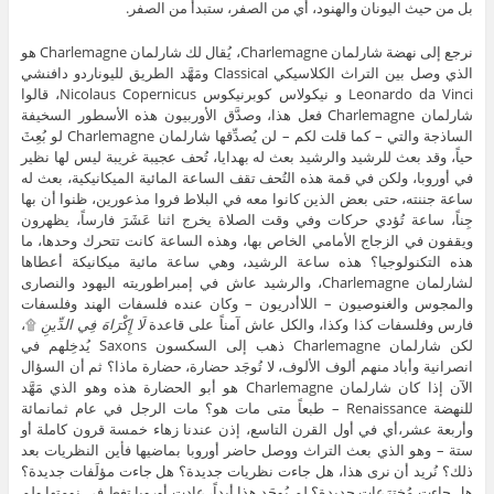
بل من حيث اليونان والهنود، أي من الصفر، ستبدأ من الصفر.
نرجع إلى نهضة شارلمان Charlemagne، يُقال لك شارلمان Charlemagne هو
الذي وصل بين التراث الكلاسيكي Classical ومَهَّد الطريق لليوناردو دافنشي
Leonardo da Vinci و نيكولاس كوبرنيكوس Nicolaus Copernicus، قالوا
شارلمان Charlemagne فعل هذا، وصدَّق الأوربيون هذه الأسطور السخيفة
الساذجة والتي – كما قلت لكم – لن يُصدِّقها شارلمان Charlemagne لو بُعِثَ
حياً، وقد بعث للرشيد والرشيد بعث له بهدايا، تُحف عجيبة غريبة ليس لها نظير
في أوروبا، ولكن في قمة هذه التُحف تقف الساعة المائية الميكانيكية، بعث له
ساعة جننته، حتى بعض الذين كانوا معه في البلاط فروا مذعورين، ظنوا أن بها
جِناً، ساعة تُؤدي حركات وفي وقت الصلاة يخرج اثنا عَشَرَ فارساً، يظهرون
ويقفون في الزجاج الأمامي الخاص بها، وهذه الساعة كانت تتحرك وحدها، ما
هذه التكنولوجيا؟ هذه ساعة الرشيد، وهي ساعة مائية ميكانيكة أعطاها
لشارلمان Charlemagne، والرشيد عاش في إمبراطوريته اليهود والنصارى
والمجوس والغنوصيون – اللاأدريون – وكان عنده فلسفات الهند وفلسفات
فارس وفلسفات كذا وكذا، والكل عاش آمناً على قاعدة
لَا إِكْرَاهَ فِي الدِّينِ
۩،
لكن شارلمان Charlemagne ذهب إلى السكسون Saxons يُدخِلهم في
انصرانية وأباد منهم ألوف الألوف، لا تُوجَد حضارة، حضارة ماذا؟ ثم أن السؤال
الآن إذا كان شارلمان Charlemagne هو أبو الحضارة هذه وهو الذي مَهَّد
للنهضة Renaissance – طبعاً متى مات هو؟ مات الرجل في عام ثمانمائة
وأربعة عشر،أي في أول القرن التاسع، إذن عندنا زهاء خمسة قرون كاملة أو
ستة – وهو الذي بعث التراث ووصل حاضر أوروبا بماضيها فأين النظريات بعد
ذلك؟ نُريد أن نرى هذا، هل جاءت نظريات جديدة؟ هل جاءت مؤلَفات جديدة؟
هل جاءت مُخترَعات جديدة؟ لم يُوجَد هذا أبداً، عادت أوروبا تغط في نومتها ولم