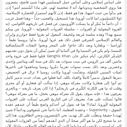
على اساس إسلامي وعلى أساس عمل المسلمين فهذا شيئ فاضح، يشعرون
هنا بزوي الشخصية وبذوبانها، أنه لا شخصية لهم، على ماذا أسَّستم أنتم؟ إذن
هم بدأوا من حيث انتيهنا، هذا هو فقط، إذن كأنهم استمرار للحضارة الإسلامية،
لولا المُسلِمون لما كانت أوروبا، هذا مُستحيل، والعجيب جداً – وهذا فصل غريب
– أن دائماً ما يُنكِر أو ما يسكت الأوروبيون عن فصل في تاريخهم الأقوامي، إنه
الغزوة المغولية أو الغزوات – سلسلة الغزوات المغولية – لأوروبا، مَن مِنكم
سمع بهذا؟ وهذه سلسة مُريعة ومُخيفة، المغول لم يغزوا فقط خوارزم وإيران
والعالم الإسلامي الشرقي فقبل ذلك هم غزوا أوروبا، بدأوا بروسيا طبعاً –
أوراسيا – وبلغاريا وبعد ذلك جاءوا على المجر وبعثوا البعثات الاستكشافية
للنمسا، ولم يكن في النمسا ولا في ألمانيا أي شيئ يُمكِن أن يحول دون تقدمهم
المُدمِّر الكارثي، أيام جنكيز خان Genghis Khan قتلوا فقط في غزوة واحد
مائتين ألف من الروس، في ست سنوات بعد ذلك في سنة ألف ومائتين وإحدى
وعشرين وبعد ذلك بست سنوات تقريباً دمَّروا روسيا وساهموا في تأخيرها
لمئات السنين المُقبِلة، وتقدَّمت أوروبا وكانت روسيا لا تزال في الحضيض،
دمرها المغول تدميراً كاملاً والعياذ بالله، كما فعلوا في بغداد، حدث تدمير كامل
ثم أتوا إلى هنغاريا وكانت معركة موهي، إذا سألت أي هنغاري أو أي مجري
وقلت له ما هي الكارثة الكُبرى في تاريخكم؟ إذا كان يعرف تاريخه – وبالحري
يعرفون هذا – فإنه سوف يقول لك معركة موهي بخجل، ما هي معركة موهي؟
قالوا يُسكَت على هذا، معروف أن في التاريخ الغربي يُسكَت على الغزوات
المغولية لأوروبا، لماذا؟ هنا قد يقول لي أحدكم واضح طبعاً أن عندهم عقدة
التفوق – Superiority – وعقدة العظمة، أننا دائماً نحن مُتفوِقون ودائماً لا شيئ
يُهدِدنا حقيقةَ ونتغلَّب على كل تهديد، نحن المُنتصرِون ونحن الظافرون، هذا إلى
حد ما صحيح لكن ما هو أكثر صحةً أن الذي أنقذهم أيضاً من الغزوات المغولية
التي لو استمرت لانتهت أوروبا ولما كانت أوروبا هو العالم الإسلامي، ولذلك الآن