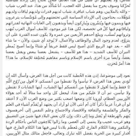
تُحرِّكنا وسوف يخرج منا بفضل الله العجب، أنا مُتأكِّد من هذا، عند العرب شباب
– والله بالملايين، وهم شباب عباقرة، شباب لديهم قدرات ولديهم لياقات ولديهم
مُؤهِّلات، يحتاجون إلى الإرداة السياسة التي تحتضنهم وإلى مُؤسَّسات يترعرون
فيها وينمون فيها ويُثمِّرون ويُبارِكون أيضاً ويذهبون إلى الغايات النهائية لقدراتهم
ولياقاتهم فيها كلٌ في تخصصه، لكن هذا غير موجود، للأسف أموال العرب تُنهَب
وثرواتهم تُسلَب، ويبلغ أحدهم الأربعين من عمره ولا يكون عنده القدرة على أن
يتزوَّج، لعدم وجود المال والوظائف والأعمال، لا يُوجَد أي شيئ، والآن – ما شاء
الله – بعد عهد الربيع الذي أصبح ليس فقط خريفاً أو شتاءً وإنما أصبح يُمطر
النيران للأسف الشديد – هذا هو للأسف – يشتغل بعضنا ببعض ويقتل بعضنا
بعضاً، وأيضاً مرة أخرى باسم الإسلام وباسم مفاهيم مُختلِفة للإسلام، ما هذا؟
هذا أمرٌ مُحزِن.
نعود إلى موضوعنا، إذن هذه الخُطبة كانت من أجل هذا الغرض، وأسأل الله أن
تُؤدي بعض هذا الغرض، لا تيأسوا ولا تقنطوا من أنفسكم، لا أقول
مِن رَّوْحِ اللَّهِ
۩ فقط وإنما أقول لا تقنطوا من أنفسكم أيها الشباب، أيتها الشابات لا تقنطن
ولا تيأسن، ثم أن لا عليكم من هذا، ليجعل كل واحد منا مثالاً له أحد هؤلاء
الأوربيين العظام، أوروبا كان وضعها اصعب بكثير من وضع العرب الآن، لا أعتقد
لو أن فرداً عربياً ذكراً كان أم أنثى الآن لو أراد أن يجتهد أو يُقدِّم أشياء في العلم
والفكر والفلسفة والثقافة والاقتصاد والاجتماع وعلم النفس إلى آخرهسوف
يُتهَم بالهرطقة أو يُقتل وما إلى ذلك، وإن كان بعض البلاد فيها شيئ من التضييق
وهو غريب عجيب ولا ينتمي إلى العصر، وما زالوا يُلاحِقون الناس بأحكام الرِدة
والتكفير وهذا الكلام الفارغ، لكن مُعظَم بلادنا ليس فيها هذا الكلام الفارغ، فيها
أقدار كبيرة من الحرية بفضل الله تبارك وتعالى، فاجعل مثالك مثال الأوربيين،