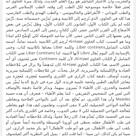
والتجريب وأن الاختبار المُباشِر هو روح العلم الحديث، ولذلك ميزة الحاوي أنه
يُعتبَر فعلاً خلاصة موسوعية لكل الطب إلى وقته، الطب الإسلامي العربي
والطب اليوناني – الأبُقراطي والجالينوسي – والطب الهندي والطب الفارسي،
هذا كله في الحاوي، الذي تُرجِم إلى اللاتينية وبقيَ يُدرَّس خمسمائة سنة، دُرِّسَ
لكنه لم يكن الكتاب الأول، القانون كان الكتاب الأول، وظل يُدرَّس في بعض
الأصقاع إلى القرن الثامن عشر، لكن ككتاب رئيس إلى القرن السادس عشر
وفي بعضها إلى القرن الثامن عشر، الآن سأُعيد الحوصلة لكي أوُضِّح لكم لماذا
وما هو السبب، كتاب الحاوي Al-Hawi تُرجِم إلى اللاتينية باسمه تماماً، اسمه
الكتاب الشاملLiber continens، وكلمة Liber معناها باللاتينية كتاب، وحتى
بالإسبانية إلى اليوم يُقال Libro لأنها لاتينية، لذا Liber Continens تعني الكتاب
الشامل أو الكتاب الحاوي Al-Hawi، لأن كلمة Continens تعني مُحتوى، أي أنه
بنفس الاسم، هذا الكتاب الحاوي Al-Hawi كان مُدهِشاً ولا يزال في مُلاحَظاته
العيادية والإكلينيكية والسريرية، الرجل يتحدَّث عن مُلاحِظات إكلينيكية سريرية
وعنده أوصاف دقيقة كتاب الرازي في الجُدري والحصبة مُعجِزة، مُعجِزة من
معاجِز التأليف الطبي وتُحفة علمية فريدة، لأول مرة في تاريخ الدنيا يُميَّز بين
الحصبة والجدري، كان الأطباء لا يُميزون بينهما، ويذكر قائمةً دقيقة بالأوصاف
التي تُعين في التشخيص التفريقي – كما يعلم الأطباء – فنعرف أن هذه حصبة
Measles وأن هذا الجُدري، ثم يُعالِج بعد أن عُنيَ بالنواحي العلاجية ويتعاطى
مُعالَجة النواحي التجميلية، لكي لا تبقى الندوب، وتعلمون كيف هذا، فهو يتعاطى
مُعالَجة النواحي التجميلية لكي لا تبقى الندوب، وخاصة في الجُدري بالذات أكثر
منه في الحصبة، فكان يُقدِّم هذا، كان رجلاً عجيباً، ولذلك مُلاحظَاته أيضاً العيادية
في طب الأطفال جعلته يحظى في أوروبا الوسيطة والحديثة أيضاً بعنوان أو
بلقب أبي طب الأطفال، مَن هو أبو طب الأطفال؟ أبو بكر محمد الرازي، ابن
سينا لم يكن كذلك، ابن سينا – كما قلت لكم – يميل إلى النظرية أكثر كفيلسوف