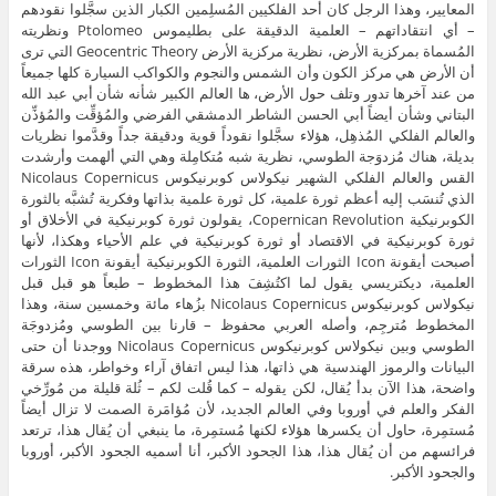
المعايير، وهذا الرجل كان أحد الفلكيين المُسلِمين الكبار الذين سجَّلوا نقودهم
– أي انتقاداتهم – العلمية الدقيقة على بطليموس Ptolomeo ونظريته
المُسماة بمركزية الأرض، نظرية مركزية الأرض Geocentric Theory التي ترى
أن الأرض هي مركز الكون وأن الشمس والنجوم والكواكب السيارة كلها جميعاً
من عند آخرها تدور وتلف حول الأرض، ها العالم الكبير شأنه شأن أبي عبد الله
البتاني وشأن أيضاً أبي الحسن الشاطر الدمشقي الفرضي والمُؤقِّت والمُؤذِّن
والعالم الفلكي المُذهِل، هؤلاء سجَّلوا نقوداً قوية ودقيقة جداً وقدَّموا نظريات
بديلة، هناك مُزدوَجة الطوسي، نظرية شبه مُتكامِلة وهي التي ألهمت وأرشدت
القس والعالم الفلكي الشهير نيكولاس كوبرنيكوس Nicolaus Copernicus
الذي تُنسَب إليه أعظم ثورة علمية، كل ثورة علمية بذاتها وفكرية تُشبَّه بالثورة
الكوبرنيكية Copernican Revolution، يقولون ثورة كوبرنيكية في الأخلاق أو
ثورة كوبرنيكية في الاقتصاد أو ثورة كوبرنيكية في علم الأحياء وهكذا، لأنها
أصبحت أيقونة Icon الثورات العلمية، الثورة الكوبرنيكية أيقونة Icon الثورات
العلمية، ديكتريسي يقول لما اكتُشِفَ هذا المخطوط – طبعاً هو قبل قبل
نيكولاس كوبرنيكوس Nicolaus Copernicus بزُهاء مائة وخمسين سنة، وهذا
المخطوط مُترجِم، وأصله العربي محفوظ – قارنا بين الطوسي ومُزدوجَة
الطوسي وبين نيكولاس كوبرنيكوس Nicolaus Copernicus ووجدنا أن حتى
البيانات والرموز الهندسية هي ذاتها، هذا ليس اتفاق آراء وخواطر، هذه سرقة
واضحة، هذا الآن بدأ يُقال، لكن يقوله – كما قُلت لكم – ثُلة قليلة من مُورِّخي
الفكر والعلم في أوروبا وفي العالم الجديد، لأن مُؤامَرة الصمت لا تزال أيضاً
مُستمِرة، حاول أن يكسرها هؤلاء لكنها مُستمِرة، ما ينبغي أن يُقال هذا، ترتعد
فرائسهم من أن يُقال هذا، هذا الجحود الأكبر، أنا أسميه الجحود الأكبر، أوروبا
والجحود الأكبر.