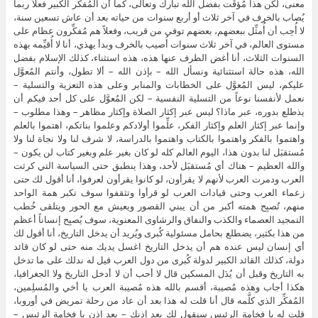
معنى، لكن هذا مُؤقَت بفضل الله تبارك وتعالى، كما أن المُفكِّر الكبير فعلاً ربما
يُصاب بالخرف في آخر ثلاث أو أربع سنوات من حياته بعد أن عاش تسعين سنة،
لا أُحِب أن أُمثِّل ببعضهم، بعضهم توفى من قريب، وفعلاً هم مُفكِّرون عظام على
مستوى العالم، في آخر ثلاث سنوات أُصيب بالخرف وبدأ يهذي، أنا لا أُقيِّمه بهذه
السنوات الثلاث، أنا أغض الطرف عنها هذه، هذه استثناء، كذلك الإسلام بفضل
الله، هذه حالة استثنائية ونسأل الله – بإذن الله – ألا تطول، وأنتم المُعوَّل
عليكم، ليس المُعوَّل على الخطابات والمنابر وعلى هذه التعزية والتسلية –
نعمل لأنفسنا نوعاً من التسلية النفسية – لكن المُعوَّل على كل أحد فيكم أن
يذطلع بدوره، عبر ماذا؟ ليس عبر إكثار الصلاة وإكثار مظاهر – وهذا مطلوب –
وإنما عبر إكثار العلم وإكثار الفكر، علِّموا أولادكم وعلموا بناتكم، اهتموا بالعلم
واهتموا بالفكر واهتموا بالكتاب واهتموا بالدراسة، لا شرف لنا ولا نجاة لنا ولا
مُستقبَل لنا بدون هذا، اليوم العالم كله لو كان بغير علم وبغير كتاب لن يكون –
والله العظيم – هناك أي مُستقبَل لأحد، وهذا ينطبق حتى السياسة التي كرثت
العرب ودمرت العرب لأنهم لا يقرأون، لو كانوا يقرأون لعرفوا، أنا أقول لك حتى
زعماء العرب وحتى قيادات العرب لو قرأوا وتثقفوا سوف تكبر همة الواحد
منهم، تُصبِح همته أكبر من أن يبني القصور ويعيش مع الحور ويتلقى خُطب
التمجيد العصماء والكذب والنفاق والرشاوى المعنوية، سوف يُصبِح إنساناً أعظم
من هذا بكثير، يضطلع بحامل مسئولية كُبرى ويُريد أن يدخل التاريخ، أنا أقول لك
أي إنسان ليس عنده هم أن يدخل التاريخ اغسل يديك منه حتى لو كان قائد
دولة، كذلك القائد الكبير لدولة كُبرى من دول العرب قيل له ندلك على ما تدخل
به التاريخ وقبل أن يُدَل المسكين قال لا أحب أن لا أدخل التاريخ ولا الجغرافيا،
هكذا أجاب وهذه مُصيبة، أقسم بالله هذه مُصيبة العرب يا أخي والمُسلِمين،
المُفكِّر الذي كلَّمه قال أنا قلت له هذا بعد أن عاد من رحلة تمريض في أوروبا،
قلت له يا فخامة الرئيس سنقول لك بعد إذنك – بعد إذن يا فخامة الرئيس –