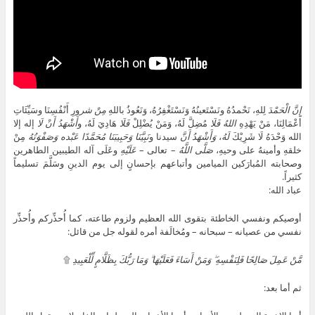
إِنَّ
الْحَمْدَ
لِلهِ، نَحْمدُهُ ونَسْتَعينُهُ وَنَسْتَغْفِرُهُ، وَنَعُوذُ باللهِ
مِنْ شر
ورِ أَنْفُسِنَا وسَيِّئَاتِ
أَعْمَالِنَا، مَنْ يَهْدِهِ
اللهُ
فَلَا
مُضِلَّ لَهُ، وَمَنْ يُضْلِلْ
فَلَا
هَادِيَ لَهُ، و
أَشْهَدُ أَنْ لَا
إله إلا
الله وَحْدَهُ لَا شَرِيْكَ
لَهُ
،
وَأَشْهَدُ أَنَّ
سيدنا و
نَبِيَّنَا
وَحَبِيبَنَا مُحَمَّدًا عَبْده وَصَفْوَتُهُ
مِنْ
خلقهِ وأمينهُ على وحيهِ،
صَلَّى اللَّهُ
– تعالى –
عَلَيْهِ
وعَلَى آله الطيبين الطاهرين
وصحابته المُبارَكين الميامين وأتباعهم بإحسانٍ إلى يوم الدينِ وسَلَّمَ تسليماً
كثيراً.
عباد الله:
أوصيكم ونفسي الخاطئة بتقوى الله العظيم ولزوم طاعته، كما أُحذِّركم وأُحذِّر
نفسي من عصيانه – سبحانه – ومُخالَفة أمره لقوله جل من قائل:
مَّنْ عَمِلَ صَالِحًا فَلِنَفْسِهِ ۖ وَمَنْ أَسَاءَ فَعَلَيْهَا ۗ وَمَا رَبُّكَ بِظَلَّامٍ لِّلْعَبِيدِ
۩
ثم أما بعد: