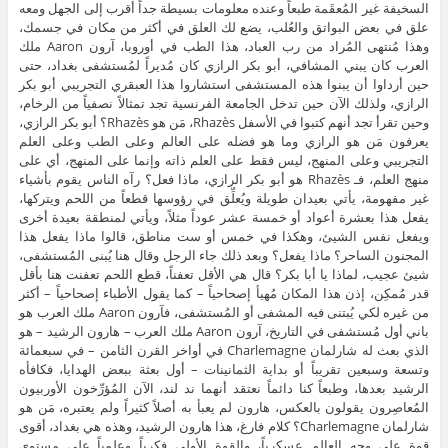
السخيفة غير المُعقَمة طبعاً وعنده معلومات بسيطة جداً أقرب إلى الجهل ومعه
علق في بعض البواتق والعُلب، يضع لك العلق في أكثر من مكان في جسمك،
وهذا مُنتهى المُراد من رب العباد، هذا الطب في أوروبا، آرون Aaron ملك
العرب كان يبني المشافي، أبو بكر الرازي كان مُديراً لمُستشفى بغداد، حتى
حين أرداوا أن يبنوا هذه المستشفى استشاروا هذا العبقري التجريبي أبو بكر
الرازي، ولذلك الآن حين تدخل الجامعة الفرنسية تجد تمثالاً نصفياً من الرخام،
وحين تقرأ تجد أنهم كتبوا في الأسفل Rhazès، مَن هو Rhazès؟ أبو بكر الرازي،
يعرفون مَن هو الرازي وما هو فضله على العالم وعلى الطب وعلى العلم
التجريبي وعلى المنهج، ليس فقط على العلم ذاته وإنما على المنهج، أي على
منهج العلم، فـ Rhazès هو أبو بكر الرازي، ماذا فعل؟ رآه الناس يقوم بأشياء
غير مفهومة، يأتي بعيدان طويلة ويُعلِّق في رؤوسها قطعاً من اللحم ويتركها،
يفعل هذا بعشرة أعواد أو خمسة عشر عوداً مثلاً، ويأتي لمنطقة بعيدة أخرى
ويفعل نفس الشيئ، وهكذا في خمس أو ست مناطق، قالوا ماذا يفعل هذا
المجنون الساحر؟ ماذا يفعل؟ وبعد ذلك جاء الرجل وقال هنا يُبنى المُستشفى،
شيئ عجيب، لماذا يا أبا بكر؟ قال هي الأقل تعفناً، قطع اللحم تعفنت هنا بأقل
قدر مُمكِن، إذن هذا المكان مُهيأ إصحاحياً – كما يقول الأطباء إصحاحياً – أكثر
من غيره لكي يُبتنى فيه المشفى أو المُستشفى، فآرون Aaron ملك العرب هو
باني أول مُستشفى في التاريخ، آرون Aaron ملك العرب – هارون الرشيد – هو
الذي بعث له شارلمان Charlemagne في أواخر القرن الثامن – في سبعمائة
وتسعة وسبعين تقريباً أو بداية الثمانينات – أول بعثة ببعض الهدايا، فكافأه
الرشيد بعدها، وطبعاً كنا دائماً نعتقد أنهما ند لند، الآن المُؤرِّخون الأوربيون
المُعاصِرون يقولون بالعكس، هارون لم يعبأ به أصلاً كثيراً ولم يعتبره، مَن هو
شارلمان Charlemagne؟ كلام فارغ، هذا هارون الرشيد، وهذه هي بغداد، أقوى
قوة على وجه العالم عسكرياً، والقوة الأولى فكرياً وعلمياً على مستوى