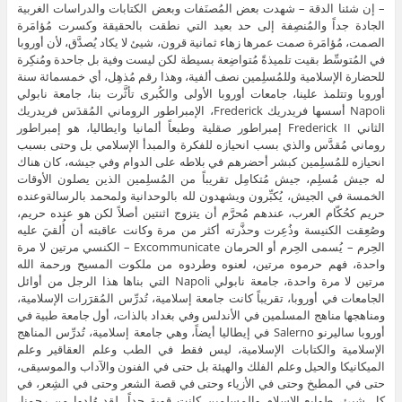
– إن شئنا الدقة – شهدت بعض المُصنَفات وبعض الكتابات والدراسات الغربية
الجادة جداً والمُنصِفة إلى حد بعيد التي نطقت بالحقيقة وكسرت مُؤامَرة
الصمت، مُؤامَرة صمت عمرها زهاء ثمانية قرون، شيئ لا يكاد يُصدَّق، لأن أوروبا
في المُتوسِّط بقيت تلميذةً مُتواضِعة بسيطة لكن ليست وفية بل جاحدة ومُنكِرة
للحضارة الإسلامية وللمُسلِمين نصف ألفية، وهذا رقم مُذهِل، أي خمسمائة سنة
أوروبا وتتلمذ علينا، جامعات أوروبا الأولى والكُبرى تأثَّرت بنا، جامعة نابولي
Napoli أسسها فريدريك Frederick، الإمبراطور الروماني المُقدَس فريدريك
الثاني Frederick II إمبراطور صقلية وطبعاً ألمانيا وايطاليا، هو إمبراطور
روماني مُقدَّس والذي بسب انحيازه للفكرة والمبدأ الإسلامي بل وحتى بسبب
انحيازه للمُسلِمين كبشر أحضرهم في بلاطه على الدوام وفي جيشه، كان هناك
له جيش مُسلِم، جيش مُتكامِل تقريباً من المُسلِمين الذين يصلون الأوقات
الخمسة في الجيش، يُكبِّرون ويشهدون لله بالوحدانية ولمحمد بالرسالةوعنده
حريم كحُكّام العرب، عندهم مُحرَّم أن يتزوج اثنتين أصلاً لكن هو عنده حريم،
وصُعِقت الكنيسة وذُعِرت وحذَّرته أكثر من مرة وكانت عاقبته أن أُلقيَ عليه
الحِرم – يُسمى الحِرم أو الحرمان Excommunicate – الكنسي مرتين لا مرة
واحدة، فهم حرموه مرتين، لعنوه وطردوه من ملكوت المسيح ورحمة الله
مرتين لا مرة واحدة، جامعة نابولي Napoli التي بناها هذا الرجل من أوائل
الجامعات في أوروبا، تقريباً كانت جامعة إسلامية، تُدرِّس المُقرَرات الإسلامية،
ومناهجها مناهج المسلمين في الأندلس وفي بغداد بالذات، أول جامعة طبية في
أوروبا ساليرنو Salerno في إيطاليا أيضاً، وهي جامعة إسلامية، تُدرِّس المناهج
الإسلامية والكتابات الإسلامية، ليس فقط في الطب وعلم العقاقير وعلم
الميكانيكا والحيل وعلم الفلك والهيئة بل حتى في الفنون والآداب والموسيقى،
حتى في المطبخ وحتى في الأزياء وحتى في قصة الشعر وحتى في الشِعر، في
كل شيئ، طوابع الإسلام والمسلمين كانت قوية جداً، لقد وُلِدوا من رحمنا،