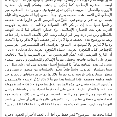
ليست الحضارة الإسلامية كما يُمكِن أن يذهب وهمكم إليه، بل الحضارة
الأوروبية والحضارة الغربية، لا يمُكِن تصوّر نشوء وقيام ووجود هذه الحضارة بغير
الإسلام، لكن للأسف هذه الحقيقة يعرفها جيداً البعض، إنها ثُلة منزورة وقلة قليلة
يتيمة من صادقي وموضوعيي المُؤرِّخين الغربيين الذين قرَّروا هذه الحقيقة
وأقاموا عليها مئات إن لم يكن آلاف الشواهد والأدلة، أن الحضارة الأوروبية
الغربية هي بنت الحضارة الإسلامية، لولا حضارة الإسلام لما كانت النهضة
بالمُطلَق ومن غير تردد ومن غير ارتياب وشك، لكن للأسف الشديد رغم فقاعة
ونصاعة ووضوح هذه الحقيقة فإنها لا تزال غير حقيقة، لأنها لا تُذكَر ولأنها لا تُبحَث
ولأنها لا تُدرَّس ولا تُموضَع في المناهج الدراسية، أحد المُستشرِقين الفرنسيين
يُلاحِظ في كتابه المُعجِزة العربية – سماه المُعجِزة العربية Le miracle arabe –
أن التاريخ الفرنسي الذي يُقدَّم للفرنسيين بدءاً من المدرسة وأنتهاءً بالجامعة
يقوم على انتقائية فاضحة تتخطى تقريباً الإسلام والمُسلِمين وأياديهم البيضاء
بشيئ في هذه المناهج تماماً إذا استثنينا أسماء معدودة مثل ابن رشد ومثل ابن
سينا وسليمان القانوني وشيئاً طبعاً يتعلَّق بالصليبيات من منظور تزييفي ومن
منظور سيناريوهات تاريخية بديلة تقريباً علاقاتها بما جرى وعلاقاتها بالحقائق جد
باهتة وواهية وضعيفة، فإذا استثنينا هذا تقريباً لا يكاد يُذكَر الإسلام والمسلمون
وأياديهم البيضاء بشيئ في هذه المناهج، يقول هنا فجوة – Gap – كبيرة مهولة
يتم تخطيها ليُصوَّر التاريخ الغربي على أنه تقريباً امتداد سلس باستثناء مراحل
من الخمود ومن النعس ومن التعب اعترته ثم واصل بعد ذلك امتداده، فهو
امتداد طبيعي منطقي سلس للتراث الإغريقي والروماني إلى أن نصل إلى عصر
النهضة ومشارف العصر الحديث، هذا هو، ما علاقة العرب؟ ما علاقة المُسلِمين؟
لماذا نبحث هذا الموضوع؟ ليس فقط من أجل أن العقد الأخير أو العقود الأخيرة