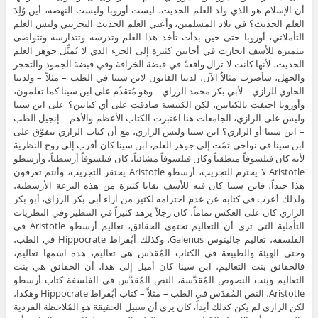
أن الإسلام هو الذي ولد العلم الحديث، ليست أوروبا وليست النهضة، أين وُلِدَ
العلم الحديث؟ في بلاد المسلمين، وأعني العلم الحديث التجريبي وليس العلم
التأملاتي، أوروبا حتى حين بدأت تأخذ هذا العلم وتدرسه وتتدارسه وتتواصى
بتثميره للأسف انحازت في أحايين كثيرة إلى الجزء الذي لا يُمثِّل جوهر العلم
الحديث، لأنها كانت لا تزال واقعةً في قبضة الخرافة وفي قبضة الجمود والتحجر
والجهل، سأضرب مثالاُ الآن، لدينا القانون لابن سينا في الطب – مثلاً – ولدينا
الحاوي للرازي – لأبي بكر محمد الرزاي – وهو مُتقدِّم على ابن سينا كما تعلمون،
وأوروبا احتفت بالكتابين، لكن الكنيسة صادقت على أي كتابين؟ على ابن سينا
وليس على الرازي، الجامعات هنا اعتبرت الكتاب الأعظم والأهم – إنجيل الطب
– ابن سينا أو الرازي؟ ابن سينا وليس الرازي، مع أن كتاب الرازي يتفوَّق على
ابن سينا في نواحي تَمُت إلى جوهر العلم، ابن سينا كان أقرب إلى روح النظرية
لأنه كان فيلسوفاً منطقياً وكان فيلسوفاً مشائياً، كان فيلسوفاً أرسطياً، وأرسطو
Aristotle لا يحترم التجريب، أرسطو Aristotle يحتقر التجريب، وأنتم تعرفون
هذا جيداً، فابن سينا كان فيه للأسف بقايا كثيرة من هذه النزعة الأرسطية،
ولذلك أعرب في كتابه عن عدم احترامه لكثير من آراء أبي بكر الرزاي، أبو بكر
الرازي كان على العكس تماماً، كان رجلاً يزهد كثيراً في التنظير وفي النظريات
التأملية التي ترى أن التعاليم تحتوي الحقائق، تعاليم أرسطو Aristotle في
الفلسفة، تعاليم جالينوس Galenus، وكذلك أبُقراط Hippocrate في الطب،
وحتى الهيئة والطبيعة في الكتاب المُقدَس هي تعاليم، هذه اسمها تعاليم،
فالحقائق بنت التعاليم، ابن سينا كان أميل إلى هذا، أن الحقائق هي بنت
التعاليم وبنت النصوص المُقدَّسة، النص المُقدَّس في الفلسفة كتاب أرسطو
Aristotle، النص المُقدَس في الطب – مثلاً – كتاب أبُقراط Hippocrate وهكذا،
لكن الرازي لم يكن كذلك أبداً، كان يرى أن سبيل الحقيقة هو المُلاحَظة الفردية