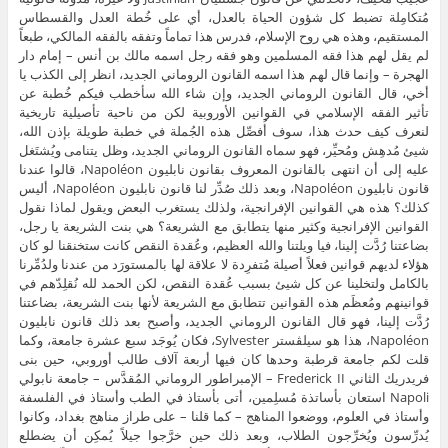
مُتكامِلة تضبط كل شؤون الحياة بالعدل، أي على خُطة العدل والقسطاس
المستقيم، وهذه هي روح الإسلام، فدرس هذا تماماً وتفقه بالفقه المالكي، طبعاً
لم يقل لهم هذا فقه المسلمين وهو فقه رجل اسمه مالك بن أنس – إمام دار
الهجرة – وإنما قال لهم هذا اسمه القانون الروماني الجديد، انظر إلى الكذب يا
أخي، قال القانون الروماني الجديد، وإن شاء الله سأخطب فيكم خُطبة عن
تأثير الفقه الإسلامي في القوانين الأوروبية لكن من ناحية تأصيلية تاريخية
لنعرف كيف حدث هذا، سوف أُفصِّل هذه الجُملة في خطبة طويلة بإذن الله،
شيئ مُدهِش ومُحيِّر، فهو سماه القانون الروماني الجديد، وظل يتنامى ويُشتَغل
عليه إلى أن انتهى بالقانون المعروف بقانون نابليون Napoléon، قالوا عندنا
قانون نابليون Napoléon، وبعد ذلك صُدِّر لنا قانون نابليون Napoléon، أليس
كذلك؟ هذه هي القوانين الإفرانجية، ولذلك يستغرب البعض ويقول لماذا نقول
القوانين الإفرانجية وكثير منها يتطابق مع الشريعة؟ هي بنت الشريعة يا رجل،
بضاعتنا رُدَّت إلينا، فيا ويلتنا والله العظيم، وعُقدة النقص كانت ستخنقنا لو كان
هؤلاء لديهم قوانين فعلاً أصيلة مُتفرِدة لا علاقة لها بالمستورَد من عندنا ولدُمِّرنا
بالكامل ولتخلينا عن كل شيئ بسبب عُقدة النقص، لكن الحمد لله نُقلِدّهم في
قوانينهم ومُعظَم هذه القوانين تتطابق مع الشريعة لأنها بنت الشريعة، بضاعتنا
رُدَّت إلينا، فهو قال القانون الروماني الجديد، وأصبح بعد ذلك قانون نابليون
Napoléon، هذا هو سيلڤستر Sylvester، فكان يُوجَد سبع عشرة جامعة، وكما
قلت لكم جامعة قرطبة وحدها كان فيها أربعة آلاف طالب أوروبي، حين بنى
فريدريك الثاني Frederick II – الإمبراطور الروماني المُقدَّس – جامعة نابولي
Napoli استعان بأساتذة مُسلِمين، أتى بأستاذ في الطب وأستاذ في الفلسفة
وأستاذ في العلوم، ووضعوا المناهج – كما قلنا – على طراز مناهج بغداد، وكانوا
يُدرِّسون ويُخرِّجون الطلاب، وبعد ذلك حين خرَّجوا جيلاً يُمكِن أن يضطلع