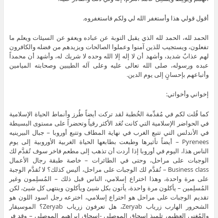
أقول قولي هذا وأستغفر الله لي ولكم فاستغفروه.
الحمد لله، الحمد لله الذي يقبل التوبة عن عباده ويعفو عن السيئات ويعلم ما
تفعلون، ويستجيب للذين آمنوا وعملوا الصالحات ويزيدهم من فضله والكافرون
لهم عذابٌ شديد، وأشهد أن لا إله إلا الله وحده لا شريك له، وأشهد أن محمداً
عبده ورسوله، صلى الله تعالى عليه وعلى آله الطيبين وصحابته الميامين
وأتباعهم بإحسانٍ إلى يوم الدين.
إخواني وأخواتي:
كما قُلت لكم في مُقدِّمة الخُطبة لقد تركت أيضاً طُرز وأنماط الحياة الإسلامية
في الحواضر الإسلامية التي كانت تُعَد الأكثر رقياً وتحضراً على مستوى البسيطة
في الأندلس التي تتبع الغرب في نهاية المطاف وتتبع أوروبا – جبال البيرينيه
Pyrenees – أيضاً تأثيرها وطبعت بطابعها الحياة الغربية الأوروبية إلى يوم
الناس هذا، اليوم في أوروبا إذا أردت أن تذهب إلى مطعم فاخر سوف تُقدَّم لك
الوجبات على مراحل، وحتى في الطائرات – خاصة طبقة رجال الأعمال
Business class – تُقدَّم لك الوجبات على مراحل، أليس كذلك؟ لا تُقدَّم الوجبة
على مرة واحدة، وهذا اختراع إسلامي، الناس قبل ذلك – المُسلِمون وغير
المُسلِمين – يأكلون مرة واحدة، يأتون بكل شيئ ويأكلون وينتهى كل شيئ، لكن
تقديم الوجبات على مراحل هو اختراع إسلامي، اخترعه رجل اسود اللون هو
الشحرور الهارب زرياب Zeryab، هل تعرفون زرياب Zeryab؟ الموسيقار
والمُغني العظيم، تلميذ إسحاق الموصلي -إسحاق إبراهيم الموصلي – وقد فر