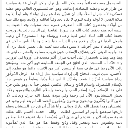
الله، يحمل مسبحته دائماً معه، يذكر الله ليل نهار، ولكن الرجل عقلية سياسية
من طراز فريد وعقلية اقتصادئة إنمائية، وهو أحد مُستثمِري العالم، وهو عقلية
عسكرية لأنه جنرال أصلاً، ولك أن تتخيَّل هذا، هو رجل دولة لا ينام أبداً إلا بعد
صلاة الفجر، لا يُوجَد وقت للنوم، لا يكاد يجد وقتاً لعائلته وأولاده، ومع ذلك ستة
من أولاده يحفظون كتاب الله، أصغرهم عمره ست سنوات وقد التقيت به،
اسمه آدم وهو يحفظ كتاب الله من سورة الفاتحة إلى الناس بالعربية، وزوجته
تحفظ كتاب الله، لماذا ليس لدينا زعماء ورؤساء بهذا المستوى؟ كُن زعيماً
واجعل الدنيا في يدك واخدم هذه الدنيا – دنيا شعبك ودنيا الناس – لكن في
نفس الوقت لا تنس آخرتك، لا تنس دينك، دينه يُعينه على تعمير الدنيا، يرى أن
هذا واجبه الديني لكي يتشرَّف الإسلام، شيئ غريب، مساجد بالعشرات تُبنى هنا
وهنا وهنا وهناك باستمرار على أحدث طراز، أكبر مسجد في أوروبا في غروزني
Grozny، أما المسجد الذي افتُتِحَ في الجمعة السابقة فهو أكبر منه، وسيُفتَتح
ثالث الآن ربما في ظرف سنة أو سنتين أكبر من الاثنين، دائماً هو يطمح إلى
الأحسن، شيئ غريب، فنحتاج إلى إرداة سياسية مثل إرداة هذا الرجل المُوفَّق،
إرداة سياسية تُحرِّك الشعب وتُحرِّك الناس ديناً ودُنيا، وطبعاً هو مُبغِض جداً
للإسلام المُتطرِف وإسلام الذبح وإسلام التكفير، مُبعِض جداً له، وهو يشن حرباً
على هذا الإسلام، يُريد إسلام الحب والرحمة وإسلام التأليف والتجميع، وهكذا
يعيش الشيشانيون الآن في رحمة وفي مودة بفضل الله تبارك وتعالى، لأن
الذين كانوا يُكفِّرون ويذبحون ويقتلون ويُفجِّرون الحمد لله لم يعد لهم وجود في
الشيشان وهذا بفضل الله تبارك وتعالى، وأنا مُتأكِّد أن مَن يزر الشيشان ويعلم
تاريخها سيقطع بأنهم لو استمروا لظلت – والله – فحمة، أقسم بالله لظلت
فحمة سوداء، لأن ما عندهم أي شيئ لكي يُقدِّمنه للدنيا، عندهم فقط مظاهر
دينية وطقوس دينية وتفجير وقتل وذبح وفقط، هذا هو، هذا الذي يُقدِّمونه
للناس، ولا يعجبهم أي شيئ في هذا العالم، فنحن نحتاج إلى إرادة سياسية