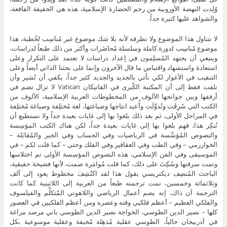
وُلِدت النهضة الأوروبية من رحم الحضارة الإسلامية، هذه هي الحقيقة الفاقعة،
والشواهد عليها كثيرة جداً.
لا نتناول هذا الموضوع ولا نطرقه لأنه بلا شك موضوع غير مُناسِب لخُطبة، هذا
موضوع مُناسِب لدورة كاملة وسلسلة مُحاضَرات وأكثر من ذلك طبعاً لدراسات،
وينبغي أن يجتهد المُسلِمون في إعداد دراسات لا تعتمد على التكرار وعلى
استعادة واستشهاد واقتباس ما قال الآخرون وإنما على بحثنا الذاتي أيضاً وعلى
التنقيب في الأغوار لكي نأتي بالجديد والجديد كثير جداً، يكفي أن نُشير وأن
نلفت فقط إلى أن المكتبة الكُبرى في الفاتيكان Vatican لا تزال تضم في
أرففها وبين جوانحها الألوف من المخطوطات العربية الإسلامية، الألوف من
الكتب التي سُرِقَت وتُدوِّلَت وأُعيد انتاجها وصياغتها، لغة مُختلِفة وصياغة مُختلِفة
في المراحل الأولى، ثم بعد ذلك بلغوا بها إلى غايات بعيدة جداً ولا نستطيع أن
نُنكِر هذا، فهم بلغوا بها إلى غايات بعيدة جداً، لكن هناك الكتب المؤسِسة
والنصوص المُؤسِّسة في الرياضيات وفي الحساب وفي الجبر والمُقابَلة –
الخوارزمي – وفي الطب وفي العقاقير وفي الفلك وحتى – كما قلت لكم – في
الموسيقى وفي الفن الإسلامي، هذه النصوص المؤسِسة الأولى تم اختلاسها
وتمت سرقتها وسُكِتَ على ذلك، كما قلت مُوامَرة صمت، لأنها فضيحة حقيقية،
الباحث المُنصِف ديكتريسي يقول هذا لقد اكتُشِفَ مخطوط يعود إلى ألف
وثلاثمائة وخمسين، تمت ترجمته طبعاً من العربية إلى اللاتينية كما كانت
الترجمة آن ذاك، إنه يضم أعمال الرياضي واللاهوتي المُتكلِّم والفيلسوف
والفلكي العظيم – أعظم فلكيي وقته وعصره ومن أعظم الفلكيين في العصور
كلها – نصير الدين الطوسي، الخواجة نصير الدين الطوسي باني مرصد مراغة
في أذربيجان حالياً، الطوسي عقلية مُذهِلة مُخيفة وعقلية موسوعية بكل