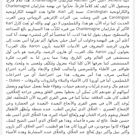
أثينا Athens، أعني آخن Aachen شارلمان Charlemagne، هذا كلام فارغ،
وسنقول الآن كيف يُعَد كلاماً فارغاً، تحدَّثوا عن نهضة شارلمان Charlemagne
والكارلونجية Carolingian، نسبة إلى Karl، قالوا هذه النهضة الكارلونجية
Carolingian هي التي وصلت بين التراث الإغريقي الروماني وبين الغرب
الحديث كما نراه الآن، هو هذا، والمُسلِمون لا دور لهم، والله لو بُعِثَ كارل Karl
الأكبر أو شارلمان Charlemagne من قبره لكذَّب هذا السيناريو بالِغ السذاجة
والتسطيح، سوف يقول لنا هذا كذب، أنا شخصياً لم أكن مُنشيء نهضة، أنا كنت
أعلم أين هي النهضة وحاولت أن أصل حبلي بحبالها، ألم تقرأوا أنني بعثت إلى
هارون الرشيد المعروف في الأدبيات اللاتينبة بآرون Aaron ملك العرب؟
يقولون آرون Aaron ملك العرب، أي هارون الرشيد، والرشيد هو باني أول
مستشفى في العالم وفي التاريخ، وهذا مما يدين لنا به الغرب، فكرة
المستشفى كما نعرفها الآن كلنا كبناء معزول ومُكيَّف ومُعتنى به ومُحدَد وفيه
طواقم من الأطباء والمُمرِضين وأساليب للعلاج والإنقاذ وإلى آخره اختراع
إسلامي صرف، هذا أمر معروف، هذا من اختراعتنا، أي من اختراعات
المُسلِمين، أما في أوروبا كان الأغنياء والنبلاء والبارونات والدوقات – Dukes –
عندهم مال وعندم مُرتّبات وعندهم حيثيات، وهؤلاء طبعاً بفضل حيثياتهم وبفضل
أموالهم أو نقودهم كان يُمكِن أن يحظوا ببعض العلق وبعض جراحة الحلّاقين،
الطب كان طب الحلاقة، تماماً كما في بعض القرى العربية الآن المُتخلِّفة، لعل
يُوجَد إلى الآن في بعض القرى والأنجاع البعيدة -البعيدة عن الحضارة وعن
الإشعاع العصري – الحلّاق الذي يُمارِس الطب، عنده شنطة ويُطهِّر الأطفال
الصغار ويقوم بإجراء الختان لهم ويُعالِج أشياء كثيرة، هذا الحلّاق الذي أعمى طه
حسين طبعاً، عالج له بصره فأعماه، وهذا هو الحلّاق الذي أعمى الشيخ كشك،
فهؤلاء كانوا موجودين، في أوروبا كان هذا هو الطبيب، أعني الحلاق، أكبر بارون
وأكبر نبيل وأكبر دوق يُعالَج عند الحلّاق، والحلّاق عنده المشارط وهذه الأشياء