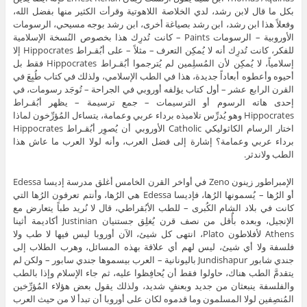
بكل ما قال لابن رشد، لدي الخلاصة اللاهوتية وقرأت الكثير منها بفضل الله،
وفعلاً هذا ابن رشد، ابن رشد بصياغة أخرى، ابن رشد بوجه مسيحي، الرسومات
الأوروبية – الرسومات Paints – كانت تُدرِك هذا بخصوص النُسخة الإسلامية
للفكر، كانت تُدرِك أنه لا يُمكِن التعرف – مثلاً – على أبُقـراط Hippocrates إلا
إسلامياً، لا يُمكِن لأن المُسلِمين لم يُترجموا أبُقـراط Hippocrates فقط بل
أحيوه وأعطوه أبعاداً جديدة، هذا في الطب الإسلامي، ولذلك في كتاب طُبِعَ في
القرن الرابع عشر – أول كتاب يؤلفه أوروبي في الجراحة – تُوجَد رسومات، في
إحدى هاته الرسوم أو الترسيمات – جمع ترسيمة – يظهر أبُقـراط
Hippocrates وهو يُدرِّس تلاميذه برداء عربي وعمامة، يتساءل المُؤرِّخون لماذا
اختار الرسام الكاثوليكي Catholic الأوروبي أن يُصوِر أبُقـراط Hippocrates
برداء عربي وعمامة؟ إشارة إلى فضل العرب، وأنه لولا العرب ما عاش هذا
الطب ولاندثر.
الإمبراطور زينون Zeno في أواخر القرن الخامس أغلق مدرسة إديسا Edessa
أو الرُها – يُسمونها الرُها، فإديسا Edessa هي الرُها، وأنتم تعرفون الرُها التي
كانت في بلاد الشام الكُبرى – للطب الأبُقراطي، قال لا نُريد طباً يتعارض مع
الإنجيل، وبعده بأٌقل من نصف قرن يُغلِق جستنيان Justinian أكاديمة أثينا
Athens لأفلاطون Plato، انتهى كل شيئ، الآن أوروبا ليس فيها لا طب ولا
فلسفة ولا أي شيئ، ليس لهم أي علاقة بهذه المسائل، وهرب الطلاب إلى
جندي شابور Jundishapur باليونانية – العرب بيسموها جندي سابور – ولكن لم
يتقدمَّ الطب هناك، حاولوا فقط أن يُحافِظوا عليه، ثم جاء الإسلام وإذا بالطب
والفلسفة ينبعثان من جديد وبعنفٍ شديد، ولذلك يقول بعض هؤلاء المُؤرِّخين
المُنصِفين لولا المسلمون وما قدموه لكان على أوروبا أن تبدأ لا من حيث العرب