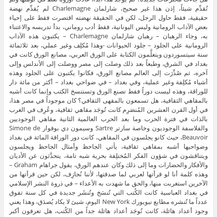
تُقدِّم شيئاً، إذن هذا غير صحيح، شارلمان Charlemagne لم يُقدِّم نهضة
حقيقية، فقط حاول الرجل، لكن في الحقيقة نهضته اقتصرت فقط على إحياء
بعض الآداب الرومانية وليس اليونانية، فقط أدب روماني، بدأ تدريسه والاعتناء
به، وجاء الرهبان – رهبان شارلمان Charlemagne – يكتبون هذه الآداب
الرومانية على الجلود – جلود الحيوانات -وهذا مُكلِف وغير عملي، بعد ثلاثمائة
سنة سيتسوردون ويتعلَّمون الكتابة على الورق العربي، مصانع الورق كانت في
بغداد في الشرق، وطبعاً بعد ذلك وصلت إلى مصر ووصلت إلى الأندلس وإلى
آخره، ثم صُدِّرَت إلى العالم مصانع الورق، فكانوا يكتبون على الجلود وهذه
أشياء مُكلِفة وغير عملية، وفي بغداد – في ضواحي بغداد – أكثر من مائة دار
للوراقة، وهذه ليست دوراً فقط تصنع الورق وتستنسخ الكتب وإنما كانت أشبه
بالمقاهي الثقافية، هل تسمعون بالمقهى الثقافي؟ كان موجوداً في مصر هذا،
في أول القرن العشرين المُنصَرِم كانت تُوجَد مقاهي ثقافية، وعُرِف في الغرب
بالذات في فترة الحرب وما بعد الحرب العالمية الثانية مقاهي الوجوديين
والفلاسفة الوجوديون وخاصة سارتر Sartre وسيمون دي بوفوار Simone de
Beauvoir، حيث كانو يجلسون في المقاهي، كانت دور الوراقة المائة في بغداد
وضواحيها أشبه بمقاهي ثقافية، يأتي الجاحظ وأمثال الجاحظ ويجلسون
ويتناقشون في شؤون الفكر المُختلِفة بحرية شبه تامة، يتحدَّثون عن الأديان
والأفكار والحضارات وما إلى ذلك وكان عندهم الورق، يقول جراهام Graham –
وهذه كلمة أنا لو قرأتها لعربي لما صدقتها، لأننا نُجازِف، لكن حين قرأتها من
الآخرين استغربت منها، والحق ما شهدت به الأعداء – في ذروة النشر الإسلامي
في بغداد العباسية كانت الكُتب التي تُنسَخ وتُنشَر جديدة في كل سنة تفوق
عدداً ما تُنشره مطابع نيويورك New York اليوم، شيئ لا يكاد يُصدَق، وهذا يعني
وجود أعداد هائلة، كانت تُوجَد أعداد هائلة جداً من الكُتب، هل تعرفون أكبر