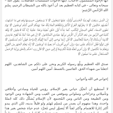
أيها الإخوة المسلمون الأحباب، أيتها الأخوات المسلمات الفاضلات، يقول الله –
سبحانه وتعالى – في كتابه العظيم بعد أن أعوذ بالله من الشيطان الرجيم، بِسْمِ
اللهِ الرَّحْمنِ الرَّحِيمِ:
إِنَّ الَّذِينَ سَبَقَتْ لَهُم مِّنَّا الْحُسْنَى أُوْلَئِكَ عَنْهَا مُبْعَدُونَ ۩ لا يَسْمَعُونَ حَسِيسَهَا وَهُمْ فِي مَا اشْتَهَتْ
أَنفُسُهُمْ خَالِدُونَ ۩ لا يَحْزُنُهُمُ الْفَزَعُ الأَكْبَرُ وَتَتَلَقَّاهُمُ الْمَلائِكَةُ هَذَا يَوْمُكُمُ الَّذِي كُنتُمْ تُوعَدُونَ ۩ يَوْمَ
نَطْوِي السَّمَاء كَطَيِّ السِّجِلِّ لِلْكُتُبِ كَمَا بَدَأْنَا أَوَّلَ خَلْقٍ نُّعِيدُهُ وَعْدًا عَلَيْنَا إِنَّا كُنَّا فَاعِلِينَ ۩ وَلَقَدْ
كَتَبْنَا فِي الزَّبُورِ مِن بَعْدِ الذِّكْرِ أَنَّ الأَرْضَ يَرِثُهَا عِبَادِيَ الصَّالِحُونَ ۩ إِنَّ فِي هَذَا لَبَلاغًا لِّقَوْمٍ عَابِدِينَ
۩ وَمَا أَرْسَلْنَاكَ إِلاَّ رَحْمَةً لِّلْعَالَمِينَ ۩ قُلْ إِنَّمَا يُوحَى إِلَيَّ أَنَّمَا إِلَهُكُمْ إِلَهٌ وَاحِدٌ فَهَلْ أَنتُم مُّسْلِمُونَ ۩
فَإِن تَوَلَّوْا فَقُلْ آذَنتُكُمْ عَلَى سَوَاء وَإِنْ أَدْرِي أَقَرِيبٌ أَم بَعِيدٌ مَّا تُوعَدُونَ ۩ إِنَّهُ يَعْلَمُ الْجَهْرَ مِنَ الْقَوْلِ
وَيَعْلَمُ مَا تَكْتُمُونَ ۩ وَإِنْ أَدْرِي لَعَلَّهُ فِتْنَةٌ لَّكُمْ وَمَتَاعٌ إِلَى حِينٍ ۩ قَالَ رَبِّ احْكُم بِالْحَقِّ وَرَبُّنَا الرَّحْمَنُ
الْمُسْتَعَانُ عَلَى مَا تَصِفُونَ ۩
صدق الله العظيم وبلَّغ رسوله الكريم ونحن على ذلكم من الشاهدين، اللهم
اجعلنا من شهداء الحق، القائمين بالقسط. آمين اللهم آمين.
إخواني في الله وأخواتي:
لا أستطيع أن أتخيَّل حياتي بغير الإسلام، رؤيتي للحياة ومبادئي وأخلاقي
وتأميلاتي وعزاءاتي وسلواني وموقفي من الغيب ومن الشهادة ومن الوجود
ومن الطبيعة ومن الناس ومن المُجتمع، لأن الإسلام يُشكِّل ذلك كله جُملةً
واحدة، وهذا مفهوم أن يصدر من مُسلِم مُهتَم ولو قليلاً بدينه، لكن الذي يبدو
أكثر إثارةً للاهتمام وأكثر لفتاً ألا يُتصوَّر ليس مُجرَّد عدم حياة شخص بغير هذا
الدين وإنما عدم حيوات أمم وشعوب وعدم حضارة بكلياتها بغير هذا الدين، طبعاً