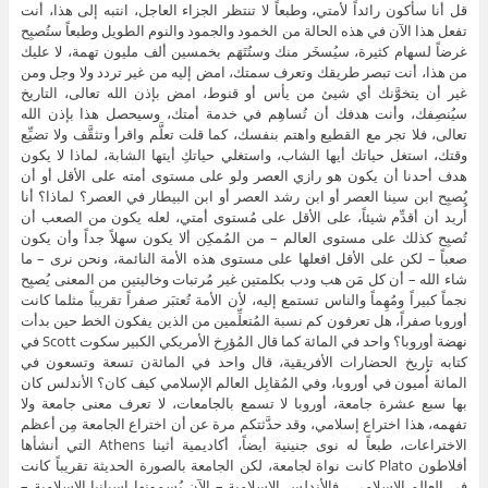
قل أنا سأكون رائداً لأمتي، وطبعاً لا تنتظر الجزاء العاجل، انتبه إلى هذا، أنت
تفعل هذا الآن في هذه الحالة من الخمود والجمود والنوم الطويل وطبعاً ستُصبِح
غرضاً لسهام كثيرة، سيُسخَر منك وستُتَهَم بخمسين ألف مليون تهمة، لا عليك
من هذا، أنت تبصر طريقك وتعرف سمتك، امض إليه من غير تردد ولا وجل ومن
غير أن يتخوَّنك أي شيئ من يأس أو قنوط، امض بإذن الله تعالى، التاريخ
سيُنصِفك، وأنت هدفك أن تُساهِم في خدمة أمتك، وسيحصل هذا بإذن الله
تعالى، فلا تجر مع القطيع واهتم بنفسك، كما قلت تعلَّم واقرأ وتثقَّف ولا تضيِّع
وقتك، استغل حياتك أيها الشاب، واستغلي حياتكِ أيتها الشابة، لماذا لا يكون
هدف أحدنا أن يكون هو رازي العصر ولو على مستوى أمته على الأقل أو أن
يُصبِح ابن سينا العصر أو ابن رشد العصر أو ابن البيطار في العصر؟ لماذا؟ أنا
أُريد أن أقدِّم شيئاً، على الأقل على مُستوى أمتي، لعله يكون من الصعب أن
تُصبِح كذلك على مستوى العالم – من المُمكِن ألا يكون سهلاً جداً وأن يكون
صعباً – لكن على الأقل افعلها على مستوى هذه الأمة النائمة، ونحن نرى – ما
شاء الله – أن كل مَن هب ودب بكلمتين غير مُرتبات وخاليتين من المعنى يُصبِح
نجماً كبيراً ومُهِماً والناس تستمع إليه، لأن الأمة تُعتبَر صفراً تقريباً مثلما كانت
أوروبا صفراً، هل تعرفون كم نسبة المُتعلِّمين من الذين يفكون الخط حين بدأت
نهضة أوروبا؟ واحد في المائة كما قال المُؤرِخ الأمريكي الكبير سكوت Scott في
كتابه تاريخ الحضارات الأفريقية، قال واحد في المائةن تسعة وتسعون في
المائة أُميون في أوروبا، وفي المُقابِل العالم الإسلامي كيف كان؟ الأندلس كان
بها سبع عشرة جامعة، أوروبا لا تسمع بالجامعات، لا تعرف معنى جامعة ولا
تفهمه، هذا اختراع إسلامي، وقد حدَّثتكم مرة عن أن اختراع الجامعة مِن أعظم
الاختراعات، طبعاً له نوى جنينية أيضاً، أكاديمية أثينا Athens التي أنشأها
أفلاطون Plato كانت نواة لجامعة، لكن الجامعة بالصورة الحديثة تقريباً كانت
في العالم الإسلامي ، فالأندلس الإسلامية – الآن يُسمونها إسبانيا الإسلامية –