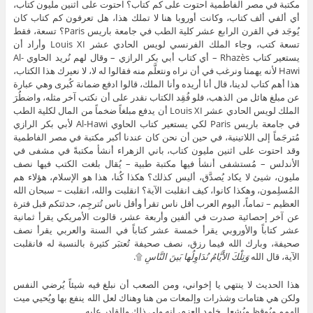
مكتبة في مصر الفاطمية احتوت على كم كتاب؟ احتوت على اثنين مليون كتاب،
أي ألفي ألف كتاب، وكانت أوروبا هنا لا تملك هذا، هل تعرفون كم كتاب كان
يُوجَد في القرن الرابع عشر كلية الطب في جامعة باريس Paris؟ تسعة، فقط
تسعة كتب، وجاء الملك الفرنسي لويس الحادي عشر Louis XI وأراد أن
يستعير كتاب Rhazès – أي كتاب أبي بكر الرازي – وقال لهم نُريد الحاوي Al-
Hawi لأنه يهمنا ونرغب في أن نراه ونتعلَّم منه فقالوا له لا، لا نعيرك هذا الكتاب،
هذا أهم كتاب لدينا، قال أنا أريده وأنا الملك، قالوا ادفع ضمانة كُبرى وهي عبارة
عن مبلغ هائل من الذهب، فلو فُقِد الكتاب نقدر على أن نكتب آخر مثله، واضطُرَ
الملك لويس الحادي عشر Louis XI أن يدفع مبلغاً ضخماً من المال لكلية الطب
في جامعة باريس Paris لكي يستعير كتاب الحاوي Al-Hawi لأبي بكر الرازي
مُترجَماً إلى اللاتينية، في حين أن نحن كان عندنا أكبر مكتبة في مصر الفاطمية
وقد احتوت على اثنين مليون كتاب، باني الزهراء أنشأ مكتبةً في مشفى في
الأندلس – مُستشفى أنشأ فيها مكتبة طبية – يُقال بلغت الكتب فيها نصف
مليون، شيئ لا يكاد يُصدَّق، أليس كذلك؟ هكذا كُنا، هذا هو الإسلام، هؤلاء هم
المُسلِمون، وهكذا كانوا، كيف انقلبت الآية؟ انقلبت والله، انقلبت – سبحان الله
العظيم – تماماً، اليوم العرب أقل ناس تقرأ وأقل ناس تُترجِم، حدثتكم قبل فترة
عن آخر إحصائية صدرت في ألفين وأربعة عشر، قالوت الأمريكي يقرأ ثمانية
عشر كتاباً والأوروبي يقرأ خمسة عشر كتاباً في السنة والعربي يقرأ نصف
صحيفة، وبارك الله فيما رزق، نصف صحيفة تُعتبَر كثيرة بالنسبة له فانقلبت
الآية، قال الله
وَتِلْكَ الأَيَّامُ نُدَاوِلُها بَينَ النَّاسِ
۩.
هذا الحديث لا ينتهي يا إخواني، ومن الصعب أن نبلغ فيه شيئاً يُرضي النفس
ولكن هي هتامات وشذرات وإلمعات من هنا وهناك لعل الله ينفع بها ويُحيي ميت
الهمم ويُوقِظ ويُشعِل خامد العزم، إنه ولي ذلك والقادر عليه.