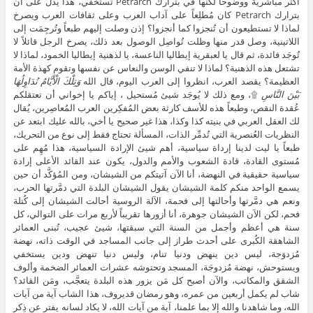
أكثر مباشريةً ووضوحاً لكنها في بترارك Petrarch تستخفي، هذا يدل على أن
بترارك Petrarch كان مُطلِعاً على آداب العرب وعلى ثقافات العرب ويصرخ
لماذا لا تستطيعون أن تُنجزوا كما أنجزوا؟ إذن وصلت إليهم طبعاً وتُرجِمَت إلى
اللاتينية، وصل قدر منها وظلت تُواصِل الوصول بعد ذلك، يصرخ الرجل قائلاً لا
تُوجَد فائدة، ثم قال يا لعبقرية إيطاليا الناعسة، يا لذهنية إيطاليا الخمود، لماذا لا
تشتعل هذه الذهنية؟ لماذا لا تنفي الوسن والنعاس عن نفسها وتقوم كهذة الأمة
العظيمة؟ يقصد العرب، انظروا إلى العرب اليوم، قال الله
وَتِلْكَ الْأَيَّامُ نُدَاوِلُهَا
بَيْنَ النَّاسِ
۩، ومع ذلك لا يُوجَد شيئ مُستحيل ، إياكم يا إخواني أن تعتقلكم
عُقدة النقص، وطبعاً هذه للأسف كارثة بعض المُفكِرين العرب المُعاصِرين، يُقال
لك العقل العربي في بنيته كذا وكذا، هذا غير صحيح يا أخي، بالله عليك ابتعد عن
النظريات العُنصرية التي تُدمِّر الذات، المسألة تحتاج فقط إلى نوع من التحريك،
طبعاً يا ليت لدينا إرداة سياسية، أهم شيئ الإرادة السياسية، هذا مُهِم على
مُستوى القادة، قادة الشعوب والأمم والدول، يكون عند القائد الأعلى إرادة
سياسية حقيقية في النهضة، أنا الآن آتيتكم من الشيشان، ومن المُؤكَّد أن حين
يسمع الواحد منكم كلمة الشيشان يقول الشيشان البلدة التي دمَّرتها الحرب،
ونعم هي دمَّرتها وأحالتها إلى فحمة، الآلة الروسية أحالت الشيشان إلى كُتلة
فحم، لكن الآن الشيشان جوهرة، أنا أزورها تقريباً لأربع مرات على التوالي، كل
سنة هي أعظم وأجمل من السنة التي سبقتها، شيئ عجيب، تُبنى العمائر
الشاهقة الكُبرى على أحدث طراز إلى جانب المساجد في الوقت ذاته، نهضة
مُزدوَجة، ليس دين ينهض ودنيا تنام، وليس دنيا تنهض ودين يستخفي
ويستوحش، نهضة مُزدوجَة، المسجد وتحتوشه عشرات العمائر الضخمة وألوف
الشقق والمكاتب، والآن أصبح كل مَن يزور هذه البلدة يتعجَّب، ومَن القائد؟
شاب لم يكمل أربعين من عمره، وهو رمضان قديروف، هذا الشاب آية من آيات
الله، وما شاهدنا والله إلا بما علمنا، آية من آيات الله، لا يكاد لسانه يفتر عن ذِكر