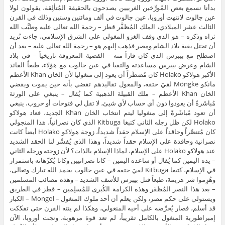
بدأنا نسمع بعض المُورِّخين الغربيين يصدحون بالحقيقة المُتألِقة، يقولون لولا
عين جالوت لانتهت أوروبا، عين جالوت في ألف ومائتين وستين وذلك في القرن
الثالث عشر الميلادي، الملك المُظفَّر قطز – رحمة الله تعالى عليه وطيَّب الله
ثراه وذكره – هو الذي وقف الغزو المغولي على الشرق الإسلامي، جاءت تُريد
أن تحتل بقية بلاد الشام ومصر فذهب إليهم هو – رحمة الله تعالى عليه – بعد أن
اصطلح مع بيبرس الذي كان فاراً منه – القضية المعروفة تاريخياً – في بلاد
الشام وعرض بيبرس مساعدته والتقيا في عين جالوت مع هؤلاء، طبعاً القائد
الأكبر هولاكو Holako كان مُضطَراً أن يعود إلى منغوليا لأن الخان Khan الأعظم
مانكو Möngke لقيَ حتفه، والمغول تقاليدهم تقضي بأنه حين يموت ويقضي
الخان Khan الأعظم – ملك القبيلة الذهبية كما يُقال – ينبغي على الورثة
مُباشَرةً أن يعودوا دون أي حساب لأي شيئ، لا تقل لي فتوحات أو حروب، ينبغي
أن تعود مُباشَرةً إلى منغوليا ليتم انتخاب الخان Khan الجديد، فعاد هولاكو
Holako لكن ظل رجله الثاني كتبغا Kitbuga الذي كان نصرانياً، هذا المنجولي
كان مُتنصِّراً وحاقداً على الإسلام حقداً شديداً، زوجة هولاكو Holako أيضاً كانت
نصرانية وحاقدة على الإسلام حقداً شديداً، وهذا الذي يُفسِّر لنا الحقد الشديد
عند هولاكو Holako على الإسلام، لماذا الإسلام بالذات؟ لأن زوجته ورجله الثاني
– يده اليمين كما يُقال أو ساعده اليمين – كانا نصرانيين وكانا يُكرِّهانه باستمرار
في الإسلام، كتبغا Kitbuga لقيَ حتفه في عين جالوت بحمد الله تبارك وتعالى،
وهُزِموا شر هزيمة، طبعاً قتل بيبرس للأسف الشديد – وهذه مصائب المسلمين
– بعد هذا النصر المُظفَر وهذه الكرامة الكُبرى للمُسلِمين – قطز في الطريق
ويستولي على حكم مصر، ولكن يعلم أن أحد ملوك المنغول – Mongol – الكبار
قد أسلم، فصار يُحرِّضه على أخيه المنغولي، وهكذا لم ينته القرن حتى تفككت
إمبراطورية المنغول بالكامل تقريباً، لم تعد قوة مرهوبة، ونجت أوروبا، الآن