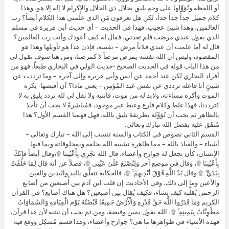
أو اللفظة ونُؤوِّلها على وجهٍ يليق بجلال ذي الجلال والإكرام لا إله إلا هو، وهذا
كلام جميل جداً جداً جداً، لكن هل تعرفون مَن الذي علَّمني هذا الكلام أيضاً؟ رب
العالمين، وهذا شيئ عجيب، فهذا في الحديث – أي حديث أبي هريرة في مسلم
الذي يقول عبدي مرضت فلم تعدني، فقال له كيف أعودك وأنت رب العالمين؟
قال له أما علمت أن عبدي فلاناً مرض – نفسه، فإذن هذا هو تأويلها وهذا هو
المقصود، وليس أن الله نفسه يمرض مرضاً لا كمرضنا، ومن هنا سوف تقول لي
من هذا الباب قوله في الحديث الصحيح -حديث الولي في البخاري طبعاً، فهو من
أفراد البخاري لكن عند أحمد عن أنس وأبي هريرة وإلى آخره – وما ترددت عن
شيئٍ أنا فاعله ترددي عن نفس عبد المُؤمِن – يعني ماذا؟ أن أقبضها- يكره
الموت وأكره مساءته، ولابد له من موت، فانتبه ولا تقل لي لله تردد يليق به لا
كترددنا، فهذا غلط وكلام فارغ وعبط غير موجود، فمُباشَرةً لا يجب أن تأخذ
بالظاهر ثم يجب أن تُؤوِّله بطريقة تليق بالله، فهل فهمنا القسم الأول؟ هذا
مُتفَق عليه بفضل الله تبارك وتعالى.
القسم الثاني نصوص في الكتاب والسنة تنسب إلى الله – تبارك وتعالى –
أشياء – والعياذ بالله – مما ظاهره تشبيه الله بخلقه وبمخلوقاته وبما فيها
الإنسان، كأن تجعل له جوارح وأعضاء، قال الله تَجْرِي بِأَعْيُنِنَا ۩،وقال أيضاً فَإِنَّكَ
بِأَعْيُنِنَا ۩، وقال في موضع آخر وَلِتُصْنَعَ عَلَىٰ عَيْنِي ۩، فضلاً عن أنه قال لِمَا خَلَقْتُ
بِيَدَيَّ ۖ ۩ وقال يَدُ اللَّهِ فَوْقَ أَيْدِيهِمْ ۚ ۩، فالحكاية تتعلَّق باليد واليدين والعين
والأعين وما إلى ذلك، وفي الأحاديث إن قلب ابن آدم بين أُصبعين من أصابع
الرحمن يُقلِّبه كيف يشاء، فكيف يُقال بين أصبعين؟ هل هناك أصابع؟ في القرآن
الكريم وَمَا قَدَرُوا اللَّهَ حَقَّ قَدْرِهِ وَالْأَرْضُ جَمِيعًا قَبْضَتُهُ يَوْمَ الْقِيَامَةِ وَالسَّمَاوَاتُ
مَطْوِيَّاتٌ بِيَمِينِهِ ۚ ۩، الله يقول يمين وقبضة، ومن ثم يجب أن ننتبه لأن هذا قرآن،
فهذه الأشياء في ظواهرها ما هى؟ جوارح وأعضاء، وهذا قسم مُشكِل ووقع فيه