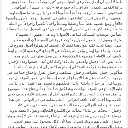
طبعاً لا أُحِب أن أدخل معكم في الفنيات وهى كثيرة ومُعقَّدة جداً – هذا جوهر
تراثنا الكلامي العقدي الأفراقي، أي جمع فرقة – لكن إن شئتم أن تُصدِّقوني
فصدِّقوني، المسألة مُرهِقة جداً جداً جداً وما اختلفوا إلا مِن بعد ما سوَّلت لهم
أنفسهم أن الأصول ليست كفاية فهيا نختلف في الفصول، تركوا الأصول وأمعنوا
خلافاً وأوسع بعضهم بعضاً سباً وتضليلاً وتبديعاً وأحياناً تكفيراً وإخراجاً من الملة
وخلعاً للربقة، لكن هذا في الأصول أم في الفصول؟ في الفصول، وهذه المسألة
أيضاً من عويصات المسألة، فما هى الأصول؟ وما هى الفصول؟ بعضهم لا
يعترف ويقول لك الأصول أصول ولا تُوجَد فروع في العقيدة لأن العقيدة كلها
أصول، وهذا كذب، لكنه يقول هذا فقط لأن السلف لم يقولوا أصول وفروع قي
العقيدة وإنما قالوا إيمان وكفر، ثم يتحدَّث عن الإجماع، لأن قضية الإجماع أيضاً
للأسف أحد الألغام المفضوحة المكشوفة والتي تفعل فعلها في تفجير هذه
الأمة، يقول لك الإجماع وأجمعوا على كذا وكذا، لكن كيف أجمعوا وهذا الإجماع
ضد فرقة مُسلِمة مُوحِّدة ثانية؟ أي إجماع هذا؟ عن أي إجماع تتحدَّث أنت؟
صدِّقوني إجماع الطوائف وإجماع المذاهب وإجماع الفرق وإجماع جماعته غير
موجود، إذا كشفت عن هذا الإجماع لم تجده إجماعاً حتى ضمن الفرقة بل تجد
رؤوساً كباراً من حذّاق وأذكياء وألباء مُحقِّقيهم يرفضون هذا القول الذي يُدّعى
عليه الإجماع في الفرقة الواحدة، وهذا كثيرٌ جداً جداً جداً، ويحتاج هذا الموضوع
أن تُعقَد فيه وتُدار عليه رسائل دكتوراة من أجل أن تستيقظ الأمة وتعرف حجم
الكذب، وما أجمل كلام الحُجة الغزالي – أعلى مقامه في دار التهاني – في هذا
الصدد، فأبو حامد الغزالي – رحمة الله عليه – في المُستصفى – في كتاب
الإجماع – يتحدَّث عن ماذا؟ يتحدَّث عن المُبتدِع المُخالِف ويقول لا ينعقد بدونه
الإجماع، قد يُوجَد رجل مُبتدِع أو فرقة أنت تراها فرقة مُبتدِعة لكن لا يُعقَد بدونها
الإجماع، علماً بأنهم يرونك مُبتدِعاً أيضاً لأن الكل يستحوذ على صفو الدين،
ويقول لك صفو الدين عندي وحقيقة السنة والاتباع عندي وجوهر السلفية عندي