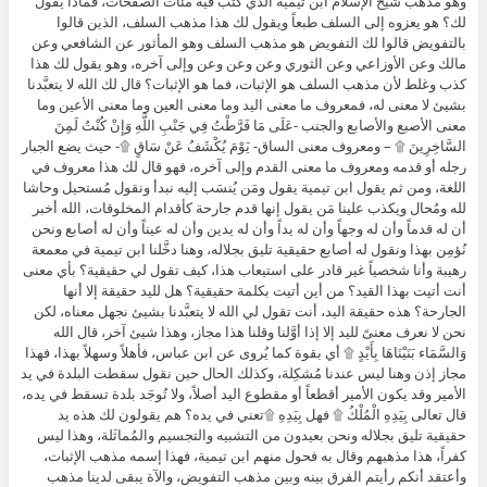
وهو مذهب شيخ الإسلام ابن تيمية الذي كتب فيه مئات الصفحات، فماذا يقول
لك؟ هو يعزوه إلى السلف طبعاً ويقول لك هذا مذهب السلف، الذين قالوا
بالتفويض قالوا لك التفويض هو مذهب السلف وهو المأثور عن الشافعي وعن
مالك وعن الأوزاعي وعن الثوري وعن وعن وعن وإلى آخره، وهو يقول لك هذا
كذب وغلط لأن مذهب السلف هو الإثبات، فما هو الإثبات؟ قال لك الله لا يتعبَّدنا
بشيئ لا معنى له، فمعروف ما معنى اليد وما معنى العين وما معنى الأعين وما
معنى الأصبع والأصابع والجنب -عَلَى مَا فَرَّطْتُ فِي جَنْبِ اللَّهِ وَإِنْ كُنْتُ لَمِنَ
السَّاخِرِينَ ۩ – ومعروف معنى الساق- يَوْمَ يُكْشَفُ عَنْ سَاقٍ ۩- حيث يضع الجبار
رجله أو قدمه ومعروف ما معنى القدم وإلى آخره، فهو قال لك هذا معروف في
اللغة، ومن ثم يقول ابن تيمية يقول ومَن يُنسَب إليه نبدأ ونقول مُستحيل وحاشا
لله ومُحال ويكذب علينا مَن يقول إنها قدم جارحة كأقدام المخلوقات، الله أخبر
أن له قدماً وأن له وجهاً وأن له يداً وأن له يدين وأن له عيناً وأن له أصابع ونحن
نُؤمِن بهذا ونقول له أصابع حقيقية تليق بجلاله، وهنا دخَّلنا ابن تيمية في معمعة
رهيبة وأنا شخصياً غير قادر على استيعاب هذا، كيف تقول لي حقيقية؟ بأي معنى
أنت أتيت بهذا القيد؟ من أين أتيت بكلمة حقيقية؟ هل لليد حقيقة إلا أنها
الجارحة؟ هذه حقيقة اليد، أنت تقول لي الله لا يتعبَّدنا بشيئ نجهل معناه، لكن
نحن لا نعرف معنىً لليد إلا إذا أوَّلنا وقلنا هذا مجاز، وهذا شيئ آخر، قال الله
وَالسَّمَاء بَنَيْنَاهَا بِأَيْدٍ ۩ أي بقوة كما يُروى عن ابن عباس، فأهلاً وسهلاً بهذا، فهذا
مجاز إذن وهنا ليس عندنا مُشكِلة، وكذلك الحال حين نقول سقطت البلدة في يد
الأمير وقد يكون الأمير أقطعاً أو مقطوع اليد أصلاً، ولا تُوجَد بلدة تسقط في يده،
قال تعالى بِيَدِهِ الْمُلْكُ ۩ فهل بِيَدِهِ ۩تعني في يده؟ هم يقولون لك هذه يد
حقيقية تليق بجلاله ونحن بعيدون من التشبيه والتجسيم والمُماثَلة، وهذا ليس
كفراً، هذا مذهبهم وقال به فحول منهم ابن تيمية، فهذا إسمه مذهب الإثبات،
وأعتقد أنكم رأيتم الفرق بينه وبين مذهب التفويض، والآة يبقى لدينا مذهب