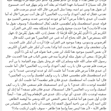
قال لله نسيانٌ لا كنسياننا، فهذا الغباء لم يقله أحد ولم يتهوَّر فيه أحد، فممنوع
أن تقول هذا ومن ثم انتبه، وهذا مثل المرض، قال الله عبدي مرضت فلم
تعدني، فقال له كيف أعودك وأنت رب العالمين؟ أي هل أنت تمرض؟ قال له أما
علمت أن عبدي يا فلاناً مرض؟ أما لو عودته لوجدتني عنده، ونفس الشيئ مع
قوله عبدي استطعمتك ولم تُطعِمني، فكيف يُقال استطعمتك؟ وسوف تقول ما
هذه الأحاديث؟ هذا حديث صحيح وليس عندنا مُشكِلة معه، لكن في القرآن
الكريم مَّن ذَا الَّذِي يُقْرِضُ اللّهَ قَرْضًا ۩، تفضل إذن، الله يقول يُقْرِضُ ۩، فهل
الله يستقرض؟ هل الله يحتاج أم أنه غني عن العالمين؟ هو غني، لكنه قال
أقرضوني ودينوني، وهذا موجود في القرآن، فإذا أردت أن تُنكِر على الحديث
وأن تتفلسَف وأن تقول هذا حديث كذا وكذا يجب أن تُنكِر على القرآن الكريم،
لأن نفس الشيئ موجود هنا لكنك لن تقدر، فما تقوله في آية مَّن ذَا الَّذِي
يُقْرِضُ۩، ينبغي أن تقول مثله أو قريباً منه في نفس الباب في هذا الحديث -قال
رسول الله صلى الله عليه وسلم إن الله عز وجل يقول يوم القيامة: يا بن آدم
مرضت فلم تعدني، قال: يا رب، كيف أعودك وأنت رب العالمين؟ قال: أما علمت
أن عبدي فلاناً مرض فلم تعده؟ أما علمت أنك لو عدته لوجدتني عنده؟ يا بن
آدم استطعمتك فلم تطعمني. فقال: يا رب وكيف أطعمك وأنت رب العالمين؟
قال: أما علمت أنه استطعمك عبدي فلان فلم تطعمه؟ أما علمت أنك لو
أطعمته لوجدت ذلك عندي؟ يا بن آدم، استسقيتك فلم تسقني. قال: يا رب كيف
أسقيك وأنت رب العالمين؟ قال: استسقاك عبدي فلان فلم تسقه؟ أما إنك لو
سقيته لوجدت ذلك عندي، أي ثواب ذلك عندي في الإطعام وما إلى هذا – أيضاً!
فإذن أول شيئ هو أننا مُباشَرةً ننفي النقص عن الله وننفي ما أوهمه الظاهر،
لكن انتبه إلى أن من ناحية أصول الفقه إذا رفضت أن تأخذ بالمعنى المُتبادر من
ظاهر الآية – لأن هذا ليس نصاً وإنما هذا ظاهر – سوف تكون ارتكبت ماذا؟