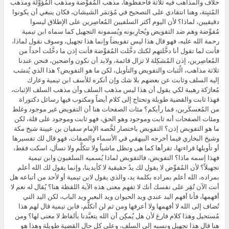
خلاف والمذاهب فيه ثلاثة فاحفظوها، مذهب المُفوِّضة ومذهب المُؤوِّلة ومذهب
المُثبِتة، وهنا انتقادي على التصحيح في مُؤتمَر الشيشان، فكان ينبغي أن يكونوا
دقيقيين، لماذا؟ لأن اليوم أكثر السلفيين المُعاصِرين على الإطلاق ليسوا
مُفوِّضة وهم ضد التفويض ويُحارِبونه ويُسمونه التجهيل كما سماه ابن تيمية
رحمة الله عليه، فهو قال هذا ليس تفويضاً وإنما هذا تجهيل، وسوف نقول لماذا،
فأنت لما تقول أنا دخَّلتهم لكنك دخَّلت المُفوِّضة فأنت إذن ما دخَّلت أحداً من
المُعاصِرين، إذن المُشكِلة لا تزال قائمة، ولابد أن نكون واضحين، فنحن عندنا
ثلاثة مذاهب، الُثبات والتفويض والتأويل، لكن ما هو التفويض؟ هذا الذي يُنسَب
إليه السلف وثابت عن بعضهم بلا شك وإن أنكره للأسف ابن تيمية وعارك
مُعارَكة رهيبة لكي يقول أن هذا ليس مذهب السلف وأن مذهب السلف الإثبات،
فهذا ثابت والقضية طويلة وتحتاج إلى كلام أيضاً ومكتوب فيها رسائل دكتوراة
من المُعسكَرين، فما رأيكم؟ مئات الصفحات هنا أن التفويض غير موجود وغلط
ومئات الصفحات أنه ثابت وموجود وهو الحق، فهو ثابت وموجود على قلة، لكن
ما هو التفويض إذن؟ التفويض باختصار لخَّصه الإمام سفيان بن عيينة شيخ مكة
وشيخ البخاري فيما أخرجه البيهقي في الأسماء والصفات، فهو قال لك تفسيرها
أو تأويلها قراءتها، تقرأها كما هى وتظل ماشياً ولا تتكلَّم ولا تسأل، اسكت فقط،
فهذا إسمه ماذا؟ التفويض، فالتفويض لماذا يُسميه السلفيون وابن تيمية
تجهيلاً؟ لأن المُفوِّض لا يقول لك يدٌ حقيقية لا كأيدينا، وإنما يقول لك الله أعلم
بمراده، الله أعلم بمراده بكلمة يد، والذي يقول لابن تيمية أو لأحد من أتباعه هل
أنت الآن تُقِر على نفسك أنك لا تفهم معنى هذه الآية اللفظة هنا؟ يُقال له نعم لا
أفهمها، فأنا أفهم اليد عندي ويد الحيوان ويد البعير ويد الباب، لكن اليد التي
تُضاف إلى الله لا أفهمها ولا أعرفها ومن ثم لن أتكلَّم، فابن تيمية قال لهم هذا
مُستحيل وهذا كلام فارغ لأن هل يُمكِن أن الله يتعبَّدنا بألفاظ لا معنى لها؟ ومن
هنا قال هذا تجهيل ونسبه إلى السلف، وعلى كل حال القضية طويلة وهذا هو