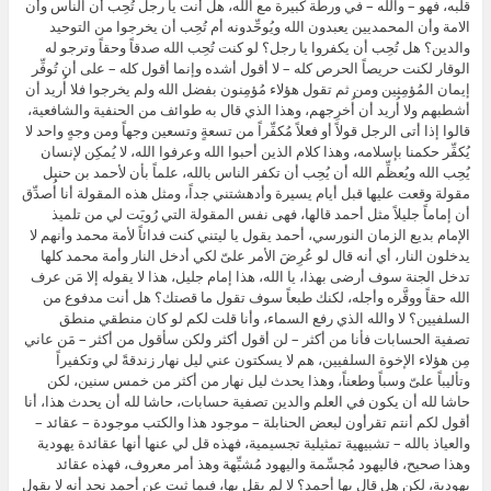
قلبه، فهو – والله – في ورطة كبيرة مع الله، هل أنت يا رجل تُحِب أن الناس وأن
الامة وأن المحمديين يعبدون الله ويُوحِّدونه أم تُحِب أن يخرجوا من التوحيد
والدين؟ هل تُحِب أن يكفروا يا رجل؟ لو كنت تُحِب الله صدقاً وحقاً وترجو له
الوقار لكنت حريصاً الحرص كله – لا أقول أشده وإنما أقول كله – على أن تُوفِّر
إيمان المُؤمِنين ومن ثم تقول هؤلاء مُؤمِنون بفضل الله ولم يخرجوا فلا أُريد أن
أشطبهم ولا أُريد أن أُخرِجهم، وهذا الذي قال به طوائف من الحنفية والشافعية،
قالوا إذا أتى الرجل قولاً أو فعلاً مُكفِّراً من تسعةٍ وتسعين وجهاً ومن وجهٍ واحد لا
يُكفِّر حكمنا بإسلامه، وهذا كلام الذين أحبوا الله وعرفوا الله، لا يُمكِن لإنسان
يُحِب الله ويُعظِّم الله أن يُحِب أن تكفر الناس بالله، علماً بأن لأحمد بن حنبل
مقولة وقعت عليها قبل أيام يسيرة وأدهشتني جداً، ومثل هذه المقولة أنا أُصدِّق
أن إماماً جليلاً مثل أحمد قالها، فهى نفس المقولة التي رُويَت لي من تلميذ
الإمام بديع الزمان النورسي، أحمد يقول يا ليتني كنت فدائاً لأمة محمد وأنهم لا
يدخلون النار، أي أنه قال لو عُرِضَ الأمر علىّ لكي أدخل النار وأمة محمد كلها
تدخل الجنة سوف أرضى بهذا، يا الله، هذا إمام جليل، هذا لا يقوله إلا مَن عرف
الله حقاً ووقَّره وأجله، لكنك طبعاً سوف تقول ما قصتك؟ هل أنت مدفوع من
السلفيين؟ لا والله الذي رفع السماء، وأنا قلت لكم لو كان منطقي منطق
تصفية الحسابات فأنا من أكثر – لن أقول أكثر ولكن سأقول من أكثر – مَن عاني
مِن هؤلاء الإخوة السلفيين، هم لا يسكتون عني ليل نهار زندقةً لي وتكفيراً
وتأليباً علىّ وسباً وطعناً، وهذا يحدث ليل نهار من أكثر من خمس سنين، لكن
حاشا لله أن يكون في العلم والدين تصفية حسابات، حاشا لله أن يحدث هذا، أنا
أقول لكم أنتم تقرأون لبعض الحنابلة – موجود هذا والكتب موجودة – عقائد –
والعياذ بالله – تشبيهية تمثيلية تجسيمية، فهذه قل لي عنها أنها عقائدة يهودية
وهذا صحيح، فاليهود مُجسِّمة واليهود مُشبِّهة وهذ أمر معروف، فهذه عقائد
يهودية، لكن هل قال بها أحمد؟ لا لم يقل بها، فيما ثبت عن أحمد نجد أنه لا يقول