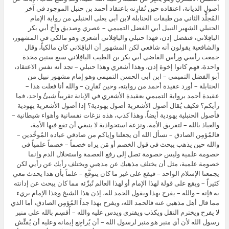
أصول الديانة، اعتقاده حين تُقارِنه باعتقاد أحمد بن حنبل الموجود في آخر
المُجلَّد الثاني من طبقات الحنابلة لابن أبي يعلى الحنبلي من رواية الإمام
الحنبلي الشهير النبيل أبي الفضل التميمي – عصري وصديق وأخ أبي بكر
الباقِلاني، فتفضل إذن، فهذا حنبلي والباقِلاني أشعري وهو مالكي في المشهور،
والشافعية يقولون أنه شافعي لكن المشهور أن الباقِلاني كان مالكياً، وقال
جمعت رأسي ورأس القاضي أبي بكر بن الطيب الباقِلاني سبع سنين مخدة
واحدة، فهم كانوا إخوة إذن، وهذا أشعري وهذا حنبلي – تجد أنه نفس الاعتقاد،
أبو الفضل التميمي – ابن أبي الحسن التميمي وهو إمام مشهور نبيل من
الحنابلة – أورد عقيدة أحمد من روايته، وحين تُقارِن – والله أنا فعلت هذا –
عقيدة أحمد برواية التميمي بعقيدة الأشعري في الإبانة تقريباً شيئٌ واحد، فما
رأيكم؟ فكيف يُقال أصول الأشعرية أصول يهودية؟ إذا أصول الأشعرية يهودية
فأصول الحنبلية يهودية أيضاً، وهذا كذب، هذه نزغات نفسانية وأهواء شيطانية –
والعياذ بالله – لتفريق الأمة، ونزعة استحواذية لا ينبغي أن تقع فيها الأمة،
فالمُؤمِن الصادق – نسأل الله أن يجعلنا وإياكم من صادقي عباده المُوحِّدين –
والله حين يذهب يبحث في قول الخصم أو مَن يراه خصماً – خصماً علمياً في
خصومة علمية وليس خصومة تصل إلى رفع العصمة واستحلال الدم وإنما
خصومة علمية، مثل أن يختلف مذهبك عن مذهبي ويختلف رأيك عن رأيي لكن
يجمعنا الإسلام الواحد – فيقع على غير ما كان يتوقَّع – علماً بأن هذا يحدث معي
كثيراً – ويقع على قولة لهذا الإمام أو لهذا العالم تُبرِّئه مما كان يبحث عن إدانته
به فإنه – والله – يفرح بهذا ويقول الحمد لله، إذن هذا الشيخ وهذا الإمام بريء
مما قال أهل مذهبي عنه فالحمد الله، ويفرح بهذا جداً المُؤمِن الصادق، أما الذي
لا يفرح ويخترم النقل ويكذب ويفتري ويدس عليه والله – أُقسِم بالله على منبر
رسول الله لأن أي منبر هو منبر لرسول الله – أن يُراجِع إيمانه وعليه أن يُفتِّش