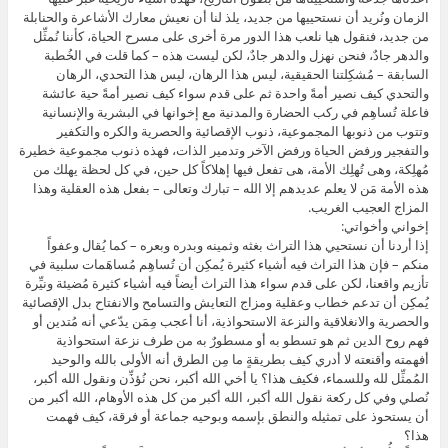
الزمان ونُريد أن نستحييها من جديد، يلذ لنا أن نعيش معارك الأشاعرة والحنابلة
من جديد، فنقول هيا نلعب هذا الدور مرة أخرى على مسرح الحياة، كأننا نُمثِّل
والدهر جادٌ، فنحن نهزل والدهر جادٌ، لكن ليست هذه – كما قلت في الخُطبة
السابقة – مُشكِلتنا الحقيقية، ليس هذا الرهان، ليس هذا التحدي، الرهان
والتحدي كيف نصير أمةً واحدة ثم على قدم سواء كيف نصير أمةً حية عائشة
فاعلة تُساهِم في ركب الحضارة والمدنية مع إخوانها في البشرية والإنسانية
وتتوب من ذنوبها المجموعية، ذنوب الإقصائية والحصرية والكره والتكفير
والتفجير ورفض الحياة ورفض الآخر وتدمير الذات، فهذه ذنوب مجموعية خطيرة
مُهلِكة، وهى تُهلِك الأمة، هى تفعل فيها إهلاكاً كل حين، في كل لحظة يهلك من
هذه الأمة مَن لا يعلم عديدهم إلا الله – تبارك وتعالى – بفعل هذه العقلية وهذا
المزاج العجيب الغريب.
إخواني وأخواتي:
إذا أردنا أن نستحيي هذا التراث بغثه وثمينه وبدره وبعره – كما يُقال وعفواً
منكم – فإن هذا التراث فيه أشياء كثيرة يُمكِن أن تُساهِم مُساهَمات سلبية في
تأزيم واقعنا، لكن على قدم سواء هذا التراث أيضاً فيه أشياء كثيرة مُضيئة ونيِّرة
يُمكِن أن تدعم خطاب وعقلية ومزاج التعايش والتسامح والانفتاح بدل الإقصائية
والحصرية والانغلاقية والنزعة الاستحواذية، أنا أعجب مِمَن يدّعي أنه مُتدين أو
فهم روح الدين ثم هو تسطو به أو مسطورٌ به من طرف نزعة استحواذية
أفهمته وأقنعته لا أدري كيف بطريقةٍ ما مِن الطرق أنه الأولى بالله والوحيد
المُمثِّل لله وللسماء، فكيف هذا؟ يا أخي الله أكبر، نحن نُؤذِّن ونقول الله أكبر،
نُصلي وفي كل ركعة نقول الله أكبر، الله أكبر من كل هذه الأوهام، الله أكبر من
أن يستحوذ على تمثيله والنطق بإسمه وبوحيه جماعة أو فرقة، كيف فهمت
هذا؟