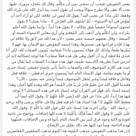
معنى التفويض، فيجب أن تمشي دون أن تتكلَّم، وقال لك بمُجرَّد مرورك عليها
يجب ألا تقف وألا تطرح سؤالاً ويجب أن تقول آمنت بما أنزل الله على مُراد الله
وفقط، لكن ماذا عن معنى اليد؟ يقول لك ليس لي علاقة، لكن لو أراد أحد أن
يُفوِّض في آية الاستواء – ثُمَّ اسْتَوَى عَلَى العَرْشِ ۩ – ماذا يعمل؟ لا يقول
استوى استواءاً حقيقياً يليق بجلاله – لا يقول هذا أبداً – وإنما يقول الله أعلم
بمُراده، ولن أتكلَّم ولن أذهب إلى المُعجَم ولن أرى معاني الاستواء الستة أو
السبعة – وقال بعضهم خمسة عشر معنىً – لأن هذا كله غير لائق ولا علاقة لي
بهذا، فإذن قراءتها هى تفسيرها، وهذا إسمه التفويض، مع الإيمان بها، فهو لا
يُنكِرها طبعاً، ولذلك كل هؤلاء يُسمون ماذا؟ صفاتية، يُثبِتون الصفات لله، لكن أنا
عندي مُلاحَظة أريد أن أقول وهى هل هذه فعلاً صفات؟ هنا تُوجَد إشكالية لابد أن
تُدرَس جيداً بطريقة أكاديمية علمية، فهل هذه صفات؟ الصفات كما يُقال من
حيث هى تُلازِم الموصوف كله، والصفات دائماً تأتي بإسنادٍ حقيقي، إسناد خبري
أو ما يقوم مقامه، فهل الإسناد التام كما يُسمونه خبري أم فعلي – علاقة فعل
وفاعل وعلاقة مُبتدأ وخبر يُجعَل الموصوف مُبتدأً ويُخبَر عنه بشيئ – الآن؟
فعندما أقول الله حيٌ عليمٌ قادرٌ مُريدٌ فإن المُبتدأ هو الله وهذه كلها أخبار، وهذا
إسمه إسناد تام، فهل في القرآن يُوجَد إسناد تام في هذه المسائل؟ لا يُوجَد
فيها هذا أبداً، لكن ماذا عن قول الله رَّضِيَ اللَّهُ عَنْهُمْ ۩، وقول الله أيضاً أَن
سَخِطَ اللَّهُ عَلَيْهِمْ ۩؟ هذا إسناد هذا تام فيه فعل وفاعل، فالله يرضى والله يرحم
– رحمك الله – وإلى آخره، هذا إسناد تام، لكن قول الله يَدُ اللَّهِ ۩، وقول الله
عَلَىٰ عَيْنِي ۩ وقول الله أيضاً فَإِنَّكَ بِأَعْيُنِنَا ۩ هذه كلها إضافات، وواضح من ناحية
لغوية ودلالية وجود فرق كبير بين الإسناد التام بأنواعه وبين الإضافات، فتنبَّهوا
لهذه الناحية، وسأعود إليها بعد ذلك بقليل من الإيضاح.
إذن هذا مذهب التفويض، مذهب المُثبِتة هذا اليوم مذهب السلفيين المُعاصِرين