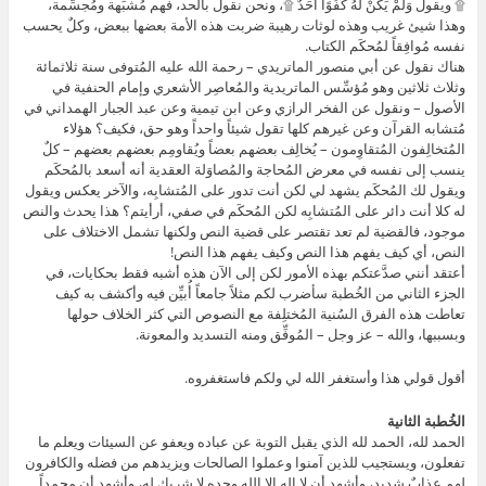
۩ ويقول وَلَمْ يَكُنْ لَهُ كُفُوًا أَحَدٌ ۩، ونحن نقول بالحد، فهم مُشبِّهة ومُجسِّمة،
وهذا شيئ غريب وهذه لوثات رهيبة ضربت هذه الأمة بعضها ببعض، وكلٌ يحسب
نفسه مُوافِقاً لمُحكَم الكتاب.
هناك نقول عن أبي منصور الماتريدي – رحمة الله عليه المُتوفى سنة ثلاثمائة
وثلاث ثلاثين وهو مُؤسِّس الماتريدية والمُعاصِر الأشعري وإمام الحنفية في
الأصول – ونقول عن الفخر الرازي وعن ابن تيمية وعن عبد الجبار الهمداني في
مُتشابه القرآن وعن غيرهم كلها تقول شيئاً واحداً وهو حق، فكيف؟ هؤلاء
المُتخالِفون المُتقاوِمون – يُخالِف بعضهم بعضاً ويُقاومِم بعضهم بعضهم – كلٌ
ينسب إلى نفسه في معرض المُحاجة والمُصاوَلة العقدية أنه أسعد بالمُحكَم
ويقول لك المُحكَم يشهد لي لكن أنت تدور على المُتشابِه، والآخر يعكس ويقول
له كلا أنت دائر على المُتشابِه لكن المُحكَم في صفي، أرأيتم؟ هذا يحدث والنص
موجود، فالقضية لم تعد تقتصر على قضية النص ولكنها تشمل الاختلاف على
النص، أي كيف يفهم هذا النص وكيف يفهم هذا النص!
أعتقد أنني صدَّعتكم بهذه الأمور لكن إلى الآن هذه أشبه فقط بحكايات، في
الجزء الثاني من الخُطبة سأضرب لكم مثلاً جامعاً أُبيِّن فيه وأكشف به كيف
تعاطت هذه الفرق السُنية المُختلِفة مع النصوص التي كثر الخلاف حولها
وبسببها، والله – عز وجل – المُوفِّق ومنه التسديد والمعونة.
أقول قولي هذا وأستغفر الله لي ولكم فاستغفروه.
الخُطبة الثانية
الحمد لله، الحمد لله الذي يقبل التوبة عن عباده ويعفو عن السيئات ويعلم ما
تفعلون، ويستجيب للذين آمنوا وعملوا الصالحات ويزيدهم من فضله والكافرون
لهم عذابٌ شديد، وأشهد أن لا إله إلا الله وحده لا شريك له، وأشهد أن محمداً