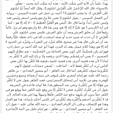
بهذا، علماً بأن الآية التي شقَّت الأمة – هذه آية شقَّت أمة محمد – تتعلَّق
بالاستواء، قال الله الرَّحْمَنُ عَلَى الْعَرْشِ اسْتَوَى۩، وقال الله أيضاً ثُمَّ اسْتَوَى
عَلَى الْعَرْشِ ۩، ما معنى اسْتَوَى۩؟ أحمد بن حنبل في عقيدة التميمي – برواية
أبي الفضل التميمي – يقول اسْتَوَى۩ تعني علا وارتفع وليس استقر وليس قعد
وليس جلس أبداً، وإنما قال علا، أليس هو الْعَلِيُّ الْعَظِيمُ ۩ – لا إله إلا هو – كما
في آية الكرسي؟ هو عليٌّ لا إله إلا هو، ومن هنا قال علا وارتفع وهو لم يزل عالياً
رفيعاً قبل أن يخلق العرش وبعد أن خلق العرش، فليس معنى اسْتَوَى عَلَى
الْعَرْشِ ۩ أن حدث له شيئ جديد أو صفة استجدت لله في ذاته تجعله عليّاً رفيعاً
بعد أن لم يكن، قال هذا غير صحيح، فالله مُنزَّه عن التغيرات ومُنزَّه عن الحدود لا
إله إلا هو، وهذا كلام جميل يقف له البدن، فهذا أبو عبد الله أحمد بن حنبل إذن،
فهو لم يكن مُجسِّماً، لكن كون بعض الحنابلة من المُجسِّمة – نعم تطرَّق إليهم
التجسيم – لا يعني أنه مُجسِّم، وهذا الذي نرفضه ولا نرتاح إليه لكن لا نُكفِّر به،
لماذا؟ لأن هذه قضية أُخرى، هذه قضية علمية دقيقية فلا نُكفِّر بها، لكن بعض
الناس يُريد أن يُكفِّر فقط لأنه – كما قلت – يُصفي حسابات، فيقول لأنهم
يُكفِّروننا سوف نُكفِّرهم، كما قال عبد القاهر – أبو منصور البغدادي – بن طاهر
رحمة الله عليه، هو إمام أشعري جليل مُتوفى في سنة أربعمائة وتسع وعشرين
للهجرة، وهو من تلاميذ أبي إسحاق الإسفراييني، فعبد القاهر يقول نحن لا نُكفِّر
من هؤلاء إلا مَن يُكفِّرنا، ونحن ضد المنطق هذا، فلا تُوجَد قاعدة في الشريعة
تقول أن مَن كفَّرك تُكفِّره، فنحن لا نُكفِّر إلا مَن وقع عليه الكفر حقاً ووقع هو في
الكفر حقاً بدون أي شُبهة تدفع عنه الكفر، فأهلاً وسهلاً بهذا في هذه الحالة، لأن
قد لا يُكفِّرني أحدهم وأُكفِّره وقد يُكفِّرني آخر لكنني أحكم بإيمانه، هذا هو العدل
وهذا هو الإنصاف، وعلى ذكر الإمام البغدادي – رحمة الله تعالى عليه – نقول أن
عبد القاهر – أبو منصور البغدادي – بن طاهر – هو إمام جليل من أئمة الأشاعرة