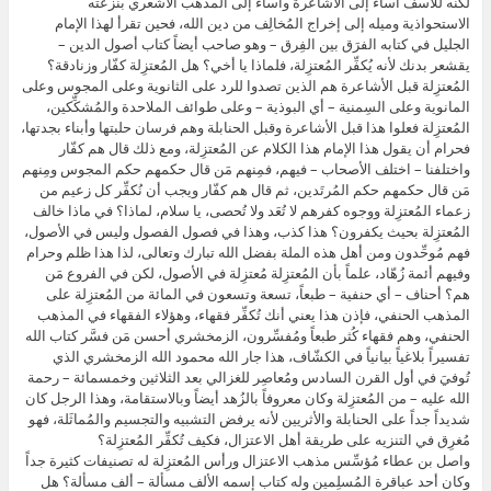
لكنه للأسف أساء إلى الأشاعرة وأساء إلى المذهب الأشعري بنزعته
الاستحواذية وميله إلى إخراج المُخالِف من دين الله، فحين تقرأ لهذا الإمام
الجليل في كتابه الفرَق بين الفِرق – وهو صاحب أيضاً كتاب أصول الدين –
يقشعر بدنك لأنه يُكفِّر المُعتزِلة، فلماذا يا أخي؟ هل المُعتزِلة كفّار وزنادقة؟
المُعتزِلة قبل الأشاعرة هم الذين تصدوا للرد على الثانوية وعلى المجوس وعلى
المانوية وعلى السِمنية – أي البوذية – وعلى طوائف الملاحدة والمُشكِّكين،
المُعتزِلة فعلوا هذا قبل الأشاعرة وقبل الحنابلة وهم فرسان حلبتها وأبناء بجدتها،
فحرام أن يقول هذا الإمام هذا الكلام عن المُعتزِلة، ومع ذلك قال هم كفّار
واختلفنا – اختلف الأصحاب – فيهم، فمِنهم مَن قال حكمهم حكم المجوس ومِنهم
مَن قال حكمهم حكم المُرتَدين، ثم قال هم كفّار ويجب أن نُكفِّر كل زعيم من
زعماء المُعتزِلة ووجوه كفرهم لا تُعَد ولا تُحصى، يا سلام، لماذا؟ في ماذا خالف
المُعتزِلة بحيث يكفرون؟ هذا كذب، وهذا في فصول الفصول وليس في الأصول،
فهم مُوحِّدون ومن أهل هذه الملة بفضل الله تبارك وتعالى، لذا هذا ظلم وحرام
وفيهم أئمة زُهّاد، علماً بأن المُعتزِلة مُعتزِلة في الأصول، لكن في الفروع مَن
هم؟ أحناف – أي حنفية – طبعاً، تسعة وتسعون في المائة من المُعتزِلة على
المذهب الحنفي، فإذن هذا يعني أنك تُكفِّر فقهاء، وهؤلاء الفقهاء في المذهب
الحنفي، وهم فقهاء كُثر طبعاً ومُفسِّرون، الزمخشري أحسن مَن فسَّر كتاب الله
تفسيراً بلاغياً بيانياً في الكشّاف، هذا جار الله محمود الله الزمخشري الذي
تُوفيَ في أول القرن السادس ومُعاصِر للغزالي بعد الثلاثين وخمسمائة – رحمة
الله عليه – من المُعتزِلة وكان معروفاً بالزُهد أيضاً وبالاستقامة، وهذا الرجل كان
شديداً جداً على الحنابلة والأثريين لأنه يرفض التشبيه والتجسيم والمُماثَلة، فهو
مُغرِق في التنزيه على طريقة أهل الاعتزال، فكيف تُكفِّر المُعتزِلة؟
واصل بن عطاء مُؤسِّس مذهب الاعتزال ورأس المُعتزِلة له تصنيفات كثيرة جداً
وكان أحد عباقرة المُسلِمين وله كتاب إسمه الألف مسألة – ألف مسألة؟ هل