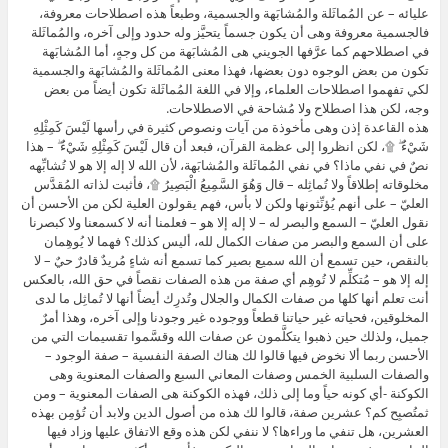
عليائه – عن المُماثَلة والمُشابَهة والجسمية، وطبعاً هذه اصطلاحات معروفة،
فالجسمية معروفة وهى أن يكون جسماً يتحيَّز وله حدود وإلى آخره، والمُماثَلة
في اصطلاحهم كما عرَّفها الجويني هى المُشابَهة من كل وجهٍ، أما المُشابَهة
تكون من بعض الوجوه دون بعضها، فهذا معنى المُماثَلة والمُشابَهة والجسمية
لكي تفهموا اصطلاحات العلماء، وإلا في اللغة المُماثَلة تكون أيضاً من بعض
وجه، لكن هذا اصطلاح ولا مُشاحة في الاصطلاحات.
هذه القاعدة إذن وهى مأخوذة من آيات ونصوص كثيرة في رأسها لَيْسَ كَمِثْلِهِ
شَيْءٌ ۖ ۩، لكن انظروا إلى عظمة القرآن، فبعد أن قال لَيْسَ كَمِثْلِهِ شَيْءٌ ۖ – هذا
نصٌ في نفي ماذا؟ في نفي المُماثَلة والمُشابَهة، لأن الله لا إله إلا هو لا تُشابِّهه
مخلوقاته إطلاقاً ولا تُماثِله – قال وَهُوَ السَّمِيعُ الْبَصِيرُ ۩، فأثبت لذاته المُقدَّس
العليّ – على أنهم يُؤنِّثونها ولكن لا بأس، فهم يقولون العلية لكن من الأحسن أن
نقول العليّ – السمع والبصر له – لا إله إلا هو – فعلمنا أنه لا كسمعنا ولا كبصرنا
على أن السمع والبصر من صفات الكمال لله، أليس كذلك؟ فهما لا يُوهِمان
بالنقص، حين تسمع أن الله سميع بصير كما تسمع أنه شاءٍ مُريدٌ قادرٌ حيٌ – لا
إله إلا هو – مُتكلِّم لا تُوهِم أي صفة من هذه الصفات نقصاً في حق الله، بالعكس
أنت تعلم أنها كلها من صفات الكمال والجلال وتُدرِك أيضاً أنها لا تُماثِل ما لدى
المخلوقين، فحياته غير حياتنا قطعاً ووجوده غير وجودنا وإلى آخره، وهذا أمرٌ
جميل، ولذلك حين ذهبوا يتكلَّمون عن صفات الله وقسَّموا تقسيمات التي من
الأحسن ربما ألا نخوض فيها قالوا لك هناك الصفة النفسية – صفة الوجود –
والصفات السلبية الخمس وصفات المعاني السبع والصفات المعنوية وهى
الكوكنة -أي كونه حياً وما إلى ذلك، فهذه الكوكنة هى الصفات المعنوية – ومن
ثمتُصبِح كم؟ عشرين صفة، قالوا لك هذه من أصول الدين ولابد أن تُؤمِن بهذه
العشرين، هل تنفي ما وراءها؟ لا ننفي لكن هذه وقع الاتفاق عليها وزاد فيها