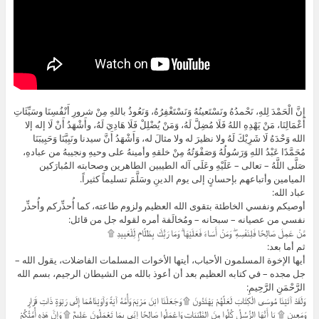
إِنَّ الْحَمْدَ لِلهِ، نَحْمدُهُ ونَسْتَعينُهُ وَنَسْتَغْفِرُهُ، وَنَعُوذُ باللهِ مِنْ شرورِ أَنْفُسِنَا وسَيِّئَاتِ
أَعْمَالِنَا، مَنْ يَهْدِهِ اللهُ فَلَا مُضِلَّ لَهُ، وَمَنْ يُضْلِلْ فَلَا هَادِيَ لَهُ، وأَشْهَدُ أَنْ لَا إله إلا
الله وَحْدَهُ لَا شَرِيْكَ لَهُ ولا نظيرَ له ولا مثالَ له، وَأَشْهَدُ أَنَّ سيدنا ونَبِيَّنَا وَحَبِيبَنَا
مُحَمَّدًا عَبْدُ اللهِ وَرَسُولُهُ وَصَفْوَتُهُ مِنْ خلقهِ وأمينهُ على وحيهِ ونجيبهُ من عبادهِ،
صَلَّى اللَّهُ – تعالى – عَلَيْهِ وعَلَى آله الطيبين الطاهرين وصحابته المُبارَكين
الميامين وأتباعهم بإحسانٍ إلى يوم الدينِ وسَلَّمَ تسليماً كثيراً.
عباد الله:
أوصيكم ونفسي الخاطئة بتقوى الله العظيم ولزوم طاعته، كما أُحذِّركم وأُحذِّر
نفسي من عصيانه – سبحانه – ومُخالَفة أمره لقوله جل من قائل:
مَّنْ عَمِلَ صَالِحًا فَلِنَفْسِهِ ۖ وَمَنْ أَسَاءَ فَعَلَيْهَا ۗ وَمَا رَبُّكَ بِظَلَّامٍ لِّلْعَبِيدِ ۩
ثم أما بعد:
أيها الإخوة المسلمون الأحباب، أيتها الأخوات المسلمات الفاضلات، يقول الله –
جل مجده – في كتابه العظيم بعد أن أعوذ بالله من الشيطان الرجيم، بسم الله
الرَّحْمَنِ الرَّحِيمِ:
وَلَقَدْ آتَيْنَا مُوسَى الْكِتَابَ لَعَلَّهُمْ يَهْتَدُونَ ۩ وَجَعَلْنَا ابْنَ مَرْيَمَ وَأُمَّهُ آيَةً وَآوَيْنَاهُمَا إِلَى رَبْوَةٍ ذَاتِ قَرَارٍ
وَمَعِينٍ ۩ يَا أَيُّهَا الرُّسُلُ كُلُوا مِنَ الطَّيِّبَاتِ وَاعْمَلُوا صَالِحًا إِنِّي بِمَا تَعْمَلُونَ عَلِيمٌ ۩ وَإِنَّ هَذِهِ أُمَّتُكُمْ