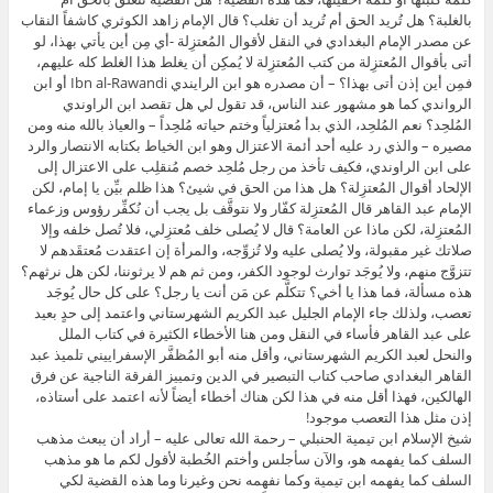
بالغلبة؟ هل تُريد الحق أم تُريد أن تغلب؟ قال الإمام زاهد الكوثري كاشفاً النقاب
عن مصدر الإمام البغدادي في النقل لأقوال المُعتزِلة -أي مِن أين يأتي بهذا، لو
أتى بأقوال المُعتزِلة من كتب المُعتزِلة لا يُمكِن أن يغلط هذا الغلط كله عليهم،
فمِن أين إذن أتى بهذا؟ – أن مصدره هو ابن الرايندي Ibn al-Rawandi أو ابن
الرواندي كما هو مشهور عند الناس، قد تقول لي هل تقصد ابن الراوندي
المُلحِد؟ نعم المُلحِد، الذي بدأ مُعتزلياً وختم حياته مُلحِداً – والعياذ بالله منه ومن
مصيره – والذي رد عليه أحد أئمة الاعتزال وهو ابن الخياط بكتابه الانتصار والرد
على ابن الراوندي، فكيف تأخذ من رجل مُلحِد خصم مُنقلِب على الاعتزال إلى
الإلحاد أقوال المُعتزِلة؟ هل هذا من الحق في شيئ؟ هذا ظلم بيِّن يا إمام، لكن
الإمام عبد القاهر قال المُعتزِلة كفّار ولا نتوقَّف بل يجب أن نُكفِّر رؤوس وزعماء
المُعتزِلة، لكن ماذا عن العامة؟ قال لا يُصلى خلف مُعتزِلي، فلا تُصل خلفه وإلا
صلاتك غير مقبولة، ولا يُصلى عليه ولا تُزوِّجه، والمرأة إن اعتقدت مُعتقَدهم لا
تتزوَّج منهم، ولا يُوجَد توارث لوجود الكفر، ومن ثم هم لا يرثوننا، لكن هل نرثهم؟
هذه مسألة، فما هذا يا أخي؟ تتكلَّم عن مَن أنت يا رجل؟ على كل حال يُوجَد
تعصب، ولذلك جاء الإمام الجليل عبد الكريم الشهرستاني واعتمد إلى حدٍ بعيد
على عبد القاهر فأساء في النقل ومن هنا الأخطاء الكثيرة في كتاب الملل
والنحل لعبد الكريم الشهرستاني، وأقل منه أبو المُظفَّر الإسفراييني تلميذ عبد
القاهر البغدادي صاحب كتاب التبصير في الدين وتمييز الفرقة الناجية عن فرق
الهالكين، فهذا أقل منه في هذا لكن هناك أخطاء أيضاً لأنه اعتمد على أستاذه،
إذن مثل هذا التعصب موجود!
شيخ الإسلام ابن تيمية الحنبلي – رحمة الله تعالى عليه – أراد أن يبعث مذهب
السلف كما يفهمه هو، والآن سأجلس وأختم الخُطبة لأقول لكم ما هو مذهب
السلف كما يفهمه ابن تيمية وكما نفهمه نحن وغيرنا وما هذه القضية لكي