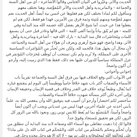
الحديث والأثر، وغيَّروا في البيان الختامي وقالوا الأشاعرة – أي من أهل السنة
والجماعة – والماتريدية وأهل الحديث والأثر المُفوِّضة، وهنا نختلف معهم
وسأقول لكم لماذا نختلف لكن هم فعلوها عن حُسن نية أيضاً، أهل الحديث نعم
منهم مُفوِّضة ومنهم مُثبِتة وثمة فرق بين الأمرين، فهذا هو فقط، لكن هم لم
يفعلوا هذا عن خبث، أما شيخ الأزهر بفضل الله عصمه الله منذ البداية وفي
كلمته – هو لم يُلق بياناً وإنما ألقى كلمة – التي قالها وغادر قبل حتى أن يسمع
كلمات ومُحاضَرات قال منذ البداية – بارك الله فيه – أشاعرة وماتريدية وأهل
الأثر، وهذا واضح، فهو شيخ أزهري ويعرف أن هؤلاء من أهل السنة والجماعة،
لأن محال أن يجهل هذا، فالحمد لله، ولكن نحن نُحذِّر من المُؤامَرات السياسية
الأُخرى على المملكة، ولا نُريد ولم نكن نستحب أن تُوظَّف مُخرَجات المُؤتمَر في
عزل المملكة سياسياً للدوران عليها بعد ذلك، فقط هذا الذي رميت إليه، وأرجو
أن أكون واضحاً.
إخواني وأخواتي:
في الأبواب التي وقع الخلاف فيها بين فرق أهل السنة والجماعة تقريباً باب
الأسماء والصفات أكثر باب شهد خلافاً حامياً ووطيساً إلى اليوم لم ينقشع غباره
كما يُقال، وطبعاً يُوجَد خلاف في القدر وخلاف في قضية الإيمان وحقيقة الإيمان
وإلى آخره لكن أكثر مسألة شهدت خلافاً الأسماء والصفات.
سأختصر لكم اختصاراً وأرجو أن أُصيب فيه بتوفيق الله وأن ينفعني الله به، علماً
بأنني أخذته عن علماء آخرين، فهذا ليس من عندياتي ويجب أن أكون أيضاً
واضحاً وأميناً، المُتشبِّع بما لم يُعط كلابس ثوبي زور، ونعوذ بالله من الزور كل
الزور، لكن هو تحقيق مُستجاد وقويٌ جداً.
قالوا لك إذا ذهبت تتعاطى مع أسماء الله وصفاته لابد منذ البداية أن تنطلق من
وأن تُحكِّم وتحكم بالمُحكَم من كتاب الله، والمُحكَم في كتاب الله دل على ماذا؟
على مُخالَفة الله لمخلوقاته وعلى تنزيهه – لا إله إلا هو وجل مجده وجل في