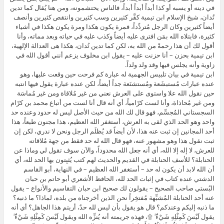
في دينه أو يسبه أو كذا أبداً أبداً أبداً، فالناس يحتشمونه، ومن هنا يُقال كما تدين
تُدان، شيخ الإسلام ابن تيمية كفَّر كثيرين وسب كثيرين وانتقص كثيرين وأنصف
أيضاً كثيرين وكان الرجل مُتردِّداً، فمرة يكون هكذا ومرة يكون هكذا في أشياء
كثيرة، فابتلاه الله بمَن افترى عليه أيضاً وكذب عليه في حياته وبعد مماته، وأنا
أقول لك أن هذا رحمةً من الله به، لكن كما تدين تُدان، هكذا هى العدالة الإلهية،
ابن تيمية بحزن – أنا حزنت عليه – يقول ابن مخلوف يزعم أنني أقول الله في
زاوية وأنه يجلس فيها وقد ولد ولداً.
ابن تيمية في بيان تلبيس الجهمية له عبارة كم فرحت حين وقعت عليها، وهو
عنده عبارات مُستبشَعة ومُستشنَعة جداً أيضاً، لكن عنده عبارة يقول فيها انتبه
حين نقول الله علا واستوى على العرش نعني من غير مُلاقاة ومن غير مُماسَة
ومن غير مُحاذاة، وأنا لست كرّامياً، أي أنه قال أنا لست من أتباع محمد بن كرّام
السجستاني المُجسِّم، فهو قال لك الله من حيث الأصل ليس له حدود وعنده حد
واحد وهو الحد الذي لقى به العرش، أستغفر الله العظيم، هذا مجنون طبعاً، هذا
أحد المجانين إن ثبت عنه هذا، لأن أيضاً قد يُظلَم الرجل ونحن لا ندري، لكن إن
ثبت نقول هذا وهو مشهور عنه، فهو قال الله له حد فقط من جهة مُلاقاته
للعرش، لا إله إلا الله، أي أنه جعل الله محدوداً، والآن سوف تقول لي وماذا عن
الحنابلة؟ للأسف الحنابلة في القديم والحديث لهم كتب يُثبِتون بها الحد لله، أي
أن الله لابد أن يكون له حد – أستغفر الله العظيم – في النهاية، أبو القاسم
الدشتي عنده كتاب في إثبات الحد لله، الحافظ الأشعري أبو حاتم بن حبان
البُستي صاحب الصحيح – يقولون لك صحيح ابن حبان التقاسيم والأنواع – يقول
عنه أحد الحنابلة المُشبِّهة مُفتخِراً نحن الذين أخرجناه من بلده، لماذا؟ ما ذنبه؟
ما ذنبه إليكم وعندكم؟ قال هو يقول بأن ليس لله حدٌ، أريتم هذا الجاهل؟ أي أنه
يقول لَيْسَ كَمِثْلِهِ شَيْءٌ ۖ ۩، فهذه جريمته أنه يُنزِّه الله ويقول لَيْسَ كَمِثْلِهِ شَيْءٌ ۖ