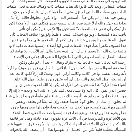
الماتريدية في صفات المعاني صفة التكوين، فأصبحت أكثر بصفة واحدة، أي
صفات المعاني، وبعد ذلك قالوا لك هناك صفات ذات وهناك صفات فعل، صفات
الذات هى صفات الله التي لم تزل وهى أيضاً فيما لا يزال، فالله أزلاً هو حيٌ،
وليس حييا بعد أن لم يكن حياً – أستغفر الله – وإلا يكون مخلوقاً، فالله أزلاً بلا
بداية هو حيٌ، والله أزلاً عليم قدير مُريد سميع بصير مُتكلِّم، فهذا أزلاً هكذا لكن
هل يُمكِن أن تنفي هذه الصفات؟ مُستحيل وإلا تكفر، هل يُمكِن أن تأتي
بأضدادها؟ مُستحيل، ولو مع اختلاف المحل؟ طبعاً ولو مع اختلاف المحل، كأن
تقول الله عليم بهذا ويجهل هذا فسوف تكفر أو الله قدير على هذا وغير قدير
هذا فسوف تكفر أيضاً، فهذه الصفات ليس لها أضداد، إسمها صفات ذاتية لأنها
قائمة بذات الله أزلاً وفيما لا يزال، أي اليوم وغداً وإلى أبد الآبدين بلا نهاية، لكن
صفات الفعل لها أضداد، وهى التي كما عرَّفها القاضي الباقِلاني في الإنصاف –
رحمة الله تعالى عليه – كانت لله – تبارك وتعالى – بعد أن لم تكن ولكن
مُستحَقة له، والوصف بها – كما يقول الباقِلاني – لله أزلي، فهو موصوفٌ بها أزلاً،
لأنه وصف نفسه بها في كلامه وكلامه أزلي، فهى وصفٌ لله أزلاً لكنها كانت بعد
أن لم تكن، مثل التخليق والترزيق، أي أنه يخلق ويرزق طبعاً، فهل الله خلق
أشياء مُنذ الأزل؟ هذا مُستحيل، في الأزل لم يكن إلا الله لحديث عمران بن
حصين الذي يقول كان الله ولا شيئ معه، فلم يكن إلا الله، الله وحده – لا إله إلا
هو – فقط، فإذن لم يخلق شيئاً، بعد ذلك حين شاء خلق طبعاً، فهو يخلق وإن شاء
لم يخلق، إن شاء أن يخلق كوناً جديداً خلقه، وإن لم يشأ لم يخلقه، ونفس
الشيئ مع يُحيي ويُميت، فهو يُحيي هذا ويُميت هذا، فإذن لها ضد، ومنها يرزق
هذا ويحرم هذا ويرفع هذا ويضع هذا، فهذه إسمها صفات الفعل، فقط الخلاف
بين الأشاعرة والماتريدية في أن الأشاعرة يقولون هذه حادثة وهى غير قائمة
بالله كحوادث لأن الله لا تحله الحوادث لكن يتصف بها، ويُوجَد فرق – انتبهوا هذه
المسألة مُعقَّدة قليلاً لكن من الجميل أن تفهموا هذا – أن يتصف الله بالحواث