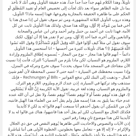
تأويلاً، وهذا الكلام مُهِم جداً جداً جداً جداً، هذه حقيقة التأويل وهى أنك لا تأخذ
بما دل عليه الظاهر سواء بعد ذلك لجأت إلى تخصيص العام أو تقييد المُطلَق أو
الحكم على ما ظاهره الحقيقة بالمجازية وفروعها، فهذا إسمه ماذا؟ التأويل،
وهذه دروب التأويل الثلاثة المشهورة، ومن ثم سوف تقول لي إذا صدق هذا يا
أخي فما مِن مُوحِّد إلا أوَّل، ووالله هذا صدق، ولذلك هذا التأويل ثابت عن كل
الأمة، فهذا ثابت عن أحمد بن حنبل وغير أحمد وعن ابن عباس والصحابة
والتابعين وإلى آخره، فما أحد إلا أوَّل، ومن ثم لا تقدر هنا إلا أن تُؤوِّل، لكنك
سوف تقول لي مثلاً كيف أوَّلوا قول الله وَقِيلَ الْيَوْمَ نَنْسَاكُمْ۩ وقول الله نَسُوا
اللَّهَ فَنَسِيَهُمْ ۩؟ هناك تأويلات كثيرة من أحسنها – انا أستحسن هذا التأويل
دائماً – أنهم قالوا هذا مجاز – نوع من المجاز – يُسمونه إطلاق الملزوم وإرادة
اللازم، الملزوم هو النسيان، لكن ماذا يلزم من النسيان؟ الترك، فأنت إذا نسيت
الآن مفتاحك في المسجد ماذا سوف يحدث؟ سوف تخرج وتتركه في المنزل،
وإذا نسيت محفظتك في السيارة – انتبه حتى لا تنسى المحفظة لأن أهم شيئ
المال – وذهبت إلى البنك لكي تدفع الفواتير – Bills أو Rechnungen – فإنك
ستذهب وقد تركتها في السيارة، إذن عندك لازم وملزوم، اللازم هو الترك،
والملزوم هو النسيان، وهذه لغة عربية، تقول الآية الكريمة إِنَّ اللَّهَ لَا يَسْتَحْيِي
۩، فهل هذه تُوهِم نقصاً أو لا تُوهِم نقصاً؟ تُوهِم نقصاً، ولا تقل لي أن الله عنده
عدم حياء بما يليق به، هذا إسمه هبل ولم يقل أحد من العلماء هذا الهبل فانتبه،
لأن من المُمكِن أن يقول أحدهم أنا سمعت أنهم قالوا له يد لكن لا كأيدينا
فكذلك الحال مع النسيان، لكن لم يقل أحد هذا فانتبهوا، هناك مَن قالوا له يد لا
كأيدينا لكن هذا موضوع ثانٍ وهذا رقم اثنين.
إذن الآيات والنصوص والاحاديث التي ظاهرها يُوهِم النقص في حق ذي الجلال
والإكرام – لا إله إلا هو – نتعامل معها بخطوتين، الخطوة الأولى هى أننا مُباشَرةً
نرفع هذا الوهم ولا نأخذ بالظاهر ونُؤوِّل، الخطوة الثانية هى أننا نُفسِّر هذه الآية