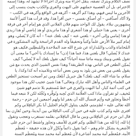
نصف الكلام ويترك نصفه، ينقل أجزاء منه ويترك أجزاءاً لا تشهد له، وهذا إسمه
الاخترام، بل أن العصبية حملتهم على البهت والفري والكذب بحيث ينسب إلى
الآخرين ما ليس فيهم، وهذا كم أكرهه – أكرهه في الواقع وأكرهه في الكتب –
ولا أكاد أُصدِّقني – أي أصدِّق نفسي – حين أقرأ هذا، وقد قرأت هذا كثيراً لأئمة
مشهورين نبلاء، يقول لك الواحد منهم فلان الفلاني الذي هو إمام آخر في فرقة
أُخرى – يعني هذا حنبلي أو هذا أشعري أو هذا ماتريدي أو هذ إباضي أو هذا زيدي
او هذا إمامي وإلى آخره – بلغني عنه – كيف بلغك عنه؟ – أنه كان لا يُصلي، وهو
إمام كبير ملأ الأرض علماً وكتباً وتحقيقاً وله القدم الراسخة واليد المشكورة في
المُحاماة والذب والمُداراة عن شرع الله ضد الملاحدة والمُبطِلين فكيف هو
عندك لا يُصلي؟ قال بلغني هذا، فما هذا إذن؟ ما إسنادك يا أخي؟ ما معنى أن
تقول بلغني وبينك وبينه مائتا سنة أحياناً؟ كيف تقول بلغك أنه لا يُصلي؟ كيف
يُمكِن الطعن في الناس بهذه الطريقة؟ وهذا نفس الشيئ الذي يحدث مع مَن
يقول بلغني مِن بعض مَن يلوذ به ومن بعض أتباعه وتلاميذه أنه كذا وكذا، يا
سلام، ما شاء الله، كيف بلغك؟ هل جبريل أبلغك ومن ثم أصبحت تستجيز الطعن
في العلماء والناس وأهل الله تبارك وتعالى؟ هذا شيئ عجيب لكن هذا موجود
في كتب أئمة كبار، أما البهت والفري في خط مُستقيم بلا تذمم فهو شيئ
مُخيف، لو تقرأون ماذا كتب العلّامة الذي نُحِبه ونُوقِّره ونُجِّله لكن لا نتبعه فيما
أخطأ وتجاوز فيه وأثِم فنسأل الله أن يغفر لنا ولهم أجمعين ابن حزم – رحمة
الله تعالى عليه – لصُدِمتم، فكيف يتناول الإمام الجليل أبا بكر الباقِلاني وكم
افترى عليه وكم كذب عليه في حين أن كتب الباقِلاني بين أيدينا، وحين تُقارِن بما
قال ابن حزم عن الباقِلاني وبين ما قال الباقِلاني بقلمه تستغرب وتعجب وتقول
إنا لله، إنا لله من هذا الظلم، وكم افترى للأسف وتجاوز واشتط ابن حزم على
الأشعرية بشكل عام وهم – كما نقول دائماً ونُكرِّر لأن هذه حقيقة – مُعظَم
الأمة، فمُعظَم أمة محمد أشاعرة لأن مُعظم أمة محمد سنة ومُعظَم السنة