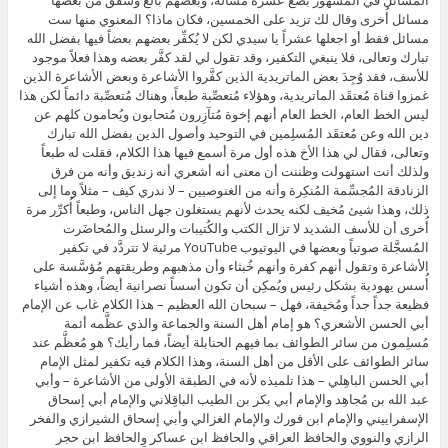
مسائل أُخرى وقال لك تزيد على الخمسين، فكان ماذا؟ المعنوي منها ست
مسائل فقط أو اجعلها عشراً يا سيدي لكن لا يُكفِّر بعضهم بعضاً فيها بفضل الله
تبارك وتعالى، فلا ينبغي التكفير، وقد تقول لي لقد كفَّر بعضه وهذا فعلاً موجود
للأسف، فقد وُجِدَ بعض الماتريدية الذين كفَّروا الأشاعرة وبعض الأشاعرة الذين
غمزوا قناة مُعتقَد الماتريدية، وهؤلاء مُتعصِّبة طبعاً، وهناك مُتعصِّبة دائماً لكن هذا
ليس الخط العام، الخط العام أنهم إخوة مُتآزِرون مُتحابون ويُحامون كلهم عن
دين الله وعن مُعتقَد المُسلِمين في التوحيد وأصول الدين بفضل الله تبارك
وتعالى، فقال لي هذا الأخ هذه أول مرة أسمع فيها هذا الكلام، فقلت له طبعاً
ولذلك أنت استهولت وظننت أن معنى أنه أشعري أنه زنديق وأنه من فرق
الزنادقة المُجسِّمة المُنكِرة وأنه من الغنوصيين – لا ندري كيف – مثلاً وما إلى
ذلك، وهذا شيئ مُخيف لكنه يحدث لأنهم يستغلون جهل الناس، وطبعاً أُكرِّر مرة
أُخرى أن للأسف الشديد لا تزال الكتب والكُتيبات والرسئل والمُحاضَرت
المُسجَّلة صوتياً وبعضها في اليوتيوب YouTube مرئية لا تتردَّد في تكفير
الأشاعرة وتقول أنهم كفرة وأنهم خُبثاء وأن مذهبهم وطريقتهم مُؤسَّسة على
أُسس يهودية بشكل رئيس ويُمكِن أن تكون أسساً نصرانية أيضاً، وهذه أشياء
فظيعة جداً جداً ومُخيفة، فهل – سبحان الله العظيم – هذا الكلام غاب عن الإمام
أبي الحسن الأشعري؟ هو إمام أهل السنة والجماعة والذي عظَّمه أئمة
مُسلِمون من سائر الطوائف بما فيهم الحنابلة أيضاً، فما رأيك؟ هو مُعظَّم عند
سائر الطوائف على الأقل من أهل السنة، وهذا الكلام فيه تكفير لمثل الإمام
أبي الحسن الباهِلي – هذا تلميذه لأنه في الطبقة الأولى من الأشاعرة – وأبي
عبد الله بن مُجاهِد والإمام أبي بكر بن الطيب الباقِلاني والإمام أبي إسحاق
الإسفراييني والإمام ابن فورك والإمام الغزالي وأبي إسحاق الشيرازي والفخر
الرازي والنووي والحافظ العراقي والحافظ ابن عساكر والحافظ ابن حجر