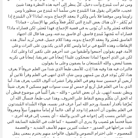
ومن ثم أنت مُبتدِع وأنت دخيل، كلٌ ينظر إلى أخيه هذه النظرة وهذا شيئ
عجيب، فالغزالي يقول هذا المُبتدِع نحن سلَّمنا أنه مُبتدِع من منظورنا ومن
زاويتنا ومن موقفنا فلا بأس ولكن لا ينعقد الإجماع بدونه، لماذا؟ لأن المُبتدِع إذا
لم يُكفَر – لأن هناك بعض البدع التي تُكفِّر فعلاً ويكفر بها الإنسان – فماذا؟
فخلافه مُعتبَر ولابد أن يُؤتى به في قضية الإجماع، فهذا مُعتبَر، لكن قصاراه ماذا؟
قصاراه أنه مُجتهِدٌ مُبتدِع فاسق، أي فاسق ببدعته، ومن هنا قال لك اجتهاد
الفاسق مُعتبَر ولا ينعقد الإجماع بدونه، وهذا كلام جميل، فنحن نُريد أمثال هذه
الإيقاظات وهذه اللُمع في تراثنا وليس كلام الذين يكذبون على التراث وعلى
الأمة، فهم يقولون أجمعوا وأطبقوا من عند آخرهم على تكفير كذا وعلى كذا،
لكن مَن الذي أجمع؟ لماذا تضحكون علينا؟ إمعاناً في تفريقنا، إمعاناً في تكريه
بعضنا لبعض، والله المُستعان ما يصفون وعلى ما يقولون.
فالتراث فيه هذا وفيه هذا إذن، للأسف طبعاً الذي شدا من العلم حروفاً لا يعرف
هذا، لكن يُوجَد فرق بين مُمتهِن وبين شادٍ، الذي انتهى في العلم وقرأ ثلاثين أو
أربعين أو خمسين سنة وهو في العلم وقرأ عشرات ألوف الكتب يعرف هذا، أما
الذي بدأ في العلم قبل أربع أو خمس أو ست سنوات فهو مسكين لا يعرف شيئاً
ويظن نفسه انتهى، بل أن بعض الناس – والله – يقرأ كُتيباً في موضوع فيظن أن
له الحق أن يتكلَّم ويضع النقاط على الحروف، وهذا عيب طبعاً، فنسأل الله أن
يُعرِّفنا بأقدار أنفسنا، ورحم الله امرأً عرف قدر نفسه، هؤلاء الشُداة المُبتدئون
في العلم يظنون أن أحدهم إذا وجد أو ألف عالماً أو إماماً مشهوراً نبيلاً ومعروفاً
بين الناس ينسب إلى إخوانه في الدين والملة – أي ينسب إلى فرقة أُخرى –
شيئاً فحتماً هو مُصيب ولا يدرى أن العصبية – كما قلت في الخُطبة السابقة التي
غلت مراجلها في الصدور – حملت كثيرين منهم للأسف الشديد – والعصمة
للمعصوم – على اخترام النصوص والنقول، فالواحد منهم يخترم بمعنى ينقل