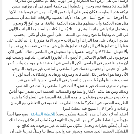
أرضنا التي هى أرض أبينا المُبارَكة والتي أورثنا إياها ثم نتخلَّص من سائرها
الفاسد فلا منفعة فيه، وحين إذٍ تفطَّنوا إلى حكمة أبيهم في أن يورِّثهم ضمن
تركته هذه البطيخة، فكان يُصِر على أنها ضمن التركة، ومن ثم فهموا هذا الآن!
ما أحوجنا – ما أحوج أمتنا – في هذه الأيام العصيبة والأوقات القاتمة أن تستشير
مثل هذه الحكمة وأن تستلهم مثل هذه الحكمة البالغة، ما من أمةٍ إلا ويحوي
ويشتمل تراثها في جانبه البشري – لئلا يُقال الكتاب والسنة هذا الجانب الإلهي
في التراث وطبعاً ما صح وثبت من السنة – على أمورٍ تقل أو تكثر – بحسب
تمادي الزمان على هذا التراث أو التراثات – ترى الأمة ملزوزة إذا لم تُغلَب على
عقلها أن تتجاوزها لأن الزمان قد تجاوزها، فإن هى لم تفعل قضت على نفسها
بألا تعيش، لماذا؟ لأنها تُوهِم نفسها بأنها ستعيش في الماضي، هناك أُناس الآن
موجودون في العالم الإسلامي لا يُحِبون أن يُغادِروا الماضي، يلذ لهم ويطيب لهم
أن يبقوا قاعدين في الماضي، لكن الماضي في الحقيقة غير موجود، وأنت تُصِر
على أن تحبس أو تحتبس نفسك في الماضي والماضي غير موجود، الموجود
الآن وهنا هو الحاضر بكل اشتباكاته وظروفه ورهاناته وإشكالاته، أنت تُؤثِر أن
تضرب عنه ليتا وأن تُوليه ظهرك لتعيش في الماضي، حسنٌ الماضي غير
موجود، سترى نفسك غير عائش، لا أنت في الماضي ولا أنت في الحاضر،
ولذلك ومن هنا تلكم الأفكار والمناهج والمسالك العدمية التي يصدر عنها أُناسٌ
والآخرون يستغربون ويقولون ما هذه الطريقة العدمية في السلوك؟ ما هذه
الطريقة العدمية في الفكر؟ ما هذه الطريقة العدمية في التعاطي مع الزمان
والذات والآخر؟ لأن المنهج فيه عطبٌ كبير!
أعتقد أنه لاح لكم أن هذه الخُطبة ستكون وصلاً
للخُطبة السابقة
، نضع فيها أيضاً
مزيداً من النقاط على كثيرٍ من الحروف التائهة في كلماتٍ لم تتكوَّن بعد، لذلك
لابد أن يُنطَق بعبارات وبجمل تتكوَّن من كلمات غير موجودة بعد نُعالِج بها
المُشكِل العظيم الذي نعيشه ونعيش فيه والذي سطا بنا وشلَّ قدرتنا على أن