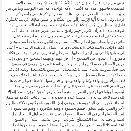
ننهض من جديد، قال الله وَإِنَّ هَٰذِهِ أُمَّتُكُمْ أُمَّةً وَاحِدَةً ۩، وهذه ليست الأمة
المحمدية فانتبهوا، هذه أمة الأنبياء، الأمة الواحدة أمة أنبياء التوحيد، وما من نبيٍ
إلا بُعِث بالتوحيد، الله ذكر موسى – عليه السلام – وذكر عيسى وأمه وذكر
الرسل وقال الله يَا أَيُّهَا الرُّسُلُ كُلُوا مِنَ الطَّيِّبَاتِ وَاعْمَلُوا صَالِحًا إِنِّي بِمَا تَعْمَلُونَ
عَلِيمٌ ۩ ثم قال وَإِنَّ هَٰذِهِ أُمَّتُكُمْ أُمَّةً وَاحِدَةً ۩، فطبعاً هذه أمة الأنبياء، وهى أمة
التوحيد، فإذن القرآن الكريم جهيرٌ واضحٌ عامدٌ في تقرير حقيقة أن على أمة
الإسلام وعلى أمة محمد – صلى الله على محمد وآل محمد – أن تنفتح على
سائر ذوي وأصحاب وورَّاث الرسالات السماوية، لنكون صفاً واحداً ضد طوفان
الكفر والإلحاد والشركيات والوثنيات، وما كان تطرَّق إلى هذه الرسالات – أعني
إلى مواريثها التي بين أيدي أصحابها – من خللٍ أو تحريفٍ أو تزيد أو تنقص فكلنا
مأمورون أن نتعاون في التصحيح – أي في مُهِم أو مُهِمة التصحيح – والعودة إلى
طريق الأمة الواحدة، لكن واحزناه، واحسرتاه، هذا مرمىً أو رميٌ في مرمىً
بعيدٍ جداً، مُناوَشة لشيئ أشبه بالمُستحيل – هو ليس بالمُستحيل ولكنه الآن في
واقع الأمة أشبه بالمُستحيل – وإن لم يكن مُستحيلاً، فالأمة المُسلِمة لا تعرف
كيف تتوحَّد وربها واحد وكتابها واحد ونبيها واحد وأصول الاعتقاد فيها واحدة، ها
هى الفرق الإسلامية على اختلافها التي لها أتباعٌ يعيشون ويدبون على هذا
البسيط أجيلوا فيها وفيهم النظر، ما منهم أحدٌ إلا وهو مُذعِنٌ مُوقِنٌ بأنه لا إله إلا
الله وحده لا شريك له وأن محمداً عبده ورسوله وأن هذا الكتاب الكريم هو كلمة
السماء الأخيرة إلى البشرية، هم يُؤمِنون إذن بالله ورسله وكتبه وملائكته واليوم
الآخر والقدر، كلهم يفعلون ففيم يختلفون؟ وفيم يتكافرون؟ وفيم يتباغضون؟
المسألة كما رأيتم في الخُطبة السابقة لم تقف عند حدود أهل السنة أو أهل
السنة والجماعة – هذا المُصطلَح المُركَّب – وبين الشيعة – مثلاً – أو الشيع
المُختلِفة، كلا المسألة الآن صارت بين أهل السنة أنفسهم، لم نفتجرها إنما
أعدناها جذعة واستحييناها من بطون التاريخ، فهذه أشياء تاريخية غبر عليها