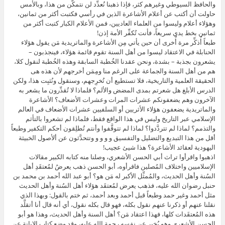
والحافظ السيوطي وغيرهم كثر، فإذا ذهبنا نُعدِّد لن نتمكَّن من هذا، وبالأمس
حاولت أن أكتب عن أعلام الأشاعرة الذين في رأسي فكتبت أكثر من ثمانين،
وهؤلاء أعلام وليسوا من العلماء العاديين، فمن الأعلام الكبار كتبت أكثر من
ثمانين بخط يدي سريعاً، فأنت تُكفِّر الأمة إذن!
طبعاً أُذكِّر مرة أُخرى أن حين يأتي مِن الأشاعرة والماتريدية مَن يقول هؤلاء
الحنابلة في الاعتقاد ليسوا من أهل السنة تقوم قائمة هؤلاء، فينجذبون –
يشعرون بجذبة – بشدة، ونحن عقدنا الخُطبة السابقة وهذه الخُطبة لنقول كلا،
هم من أهل السنة والجماعة على الرغم منا ومِمَن أخرجهم لأن هذه هى
الحقيقة العلمية والتاريخية، فلا تستطيع أن تُخرِجهم، وسنقول ونُثبِت هذا، ولكن
الدرس الأبلغ هل شعرتم بمدى المضض والألم؟ فلماذا لا تُقدِّرون ما يشعر به
الآخرون وهم يضعفونكم عشرات المرات وعشرات الأضعاف؟ الأشاعرة
والماتريدية يضعفون هؤلاء الأثريين أو السلفيين عشرات الأضعاف في العالم
الإسلامي عبر التاريخ وليس في هذا الواقع فقط، فلماذا لم تشعروا بالتأثم
والتذمم؟ لماذا لم تتردَّدوا؟ لماذا لم تتوقَّفوا وأنتم تُطلِقون أحكم التكفير وطبعاً
أقل من هذا التبديع والتضليل والتفسيق و و و و وتتحدَّثون عن ألأصول الخبيثة
اليهودية لعقائد الأشاعرة؟ هذا شيئ عجيب!
اذهبوا واقرأوا تراث أبي الحسن الأشعري، وصلنا منه كتابه الكبير مقالات
الإسلاميين واختلاف المُصلين فاقرأوه، أبو الحسن ذهب يعرضُ لمُعتقَدِ أهل
السُنة وأهل الحديث، والمُمثِّل الأكبر له مَن هو؟ أبو عبد الله أحمد بن محمد بن
حنبل رضوان الله عليه، فذهب يعرض لمُعتقَد هؤلاء أهل السُنة وأهل الحديث
مثل أحمد وغير حمد وطبعاً قبل أحمد وبعد أحمد، ثم ختم بالقول: وبهذا الذي
نقلنا عنهم أو ذكرنا عنهم نقول بكله، فهو قال بكله نقول، أي أنه قال أنا أتقلَّد
هذه المُعتقَدات كلها، فهذا اعتقاد مَن؟ أهل السنة وأهل الحديث، وهذا هو أبو
الحسن الأشعري وهو يُخبِر عن نفسه رحمة الله عليه، وقد وضع كتاب الإبانة عن