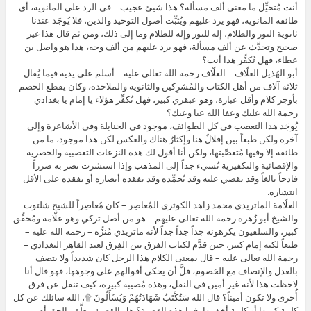
أنت مُتخيِّل ما معنى ألف مسألة؟ هذا شيئ عجيب – في الرد على المانوية، أي
طائفة المانوية، فهو يرد عليهم ويُثبِّت أصول التوحيد والدين، فلا يُوجَد عندنا
ثانوية النور والظلام، إله للنور وإله للظلام وما إلى ذلك، ومن ثم قال هذا غير
صحيح وتحدَّث عن ألف مسألة، فهو يرد عليهم من ألف وجه، هذا هو واصل بن
عطاء، فهل تُكفِّر هذا أنت؟
أبو الهُذيل العلّاف – العلّاف رحمة الله تعالى عليه – أسلم على يديه فيما يُقال
ثلاثة آلاف من أهل الكتاب والمُشرِكين والثانوية والملاحدة، وكان يقطع الخصم
بأوجز كلام وأقل عبارة، وهو عبقري كبير، فهل تُكفِّر هؤلاء يا إمام يا بغدادي
رحمة الله عليك وعفا الله عنا وعنك؟
يُوجَد هذا التعصب في كل الطوائف، موجود في الحنابلة وفي الأشاعرة وإلى
آخره ولكن طبعاً بين إقلالٌ هنا وإكثارٌ هناك والعكس لكن هذا موجود، ما من
طائفة إلا وفيها مُتعصِّبتها، ولكن أنا أقول لك هذه النزعات التعصبية والحصرية
والإقصائية والتكفيرية تُسيء جداً إلى المذهب وإذا استشرت تضر به ضرراً
فادحاً بالغاً وقد تقضي عليه وقد تُجمِّده وقد تفقده أنصاره أو تفقده على الأقل
انتشاره.
العلّامة الماتريدي محمد زاهد الكوثري المُعاصِر – كان مُعاصِراً للشيخ شلتوت
والشيخ أبو زُهرة رحمة الله تعالى عليهم – هو من أصل تركي وهو علّامة ومُحقِّق
كبير، والسلفيون يكرهونه جداً جداً جداً لأنه ماتريدي مُنزِّه – رحمة الله عليه –
طبعاً لكنه إمام كبير، حين قدَّم لكتاب الفرَق بين الفِرق لعبد القاهر البغدادي –
رحمة الله تعالى عليه – قال بمعنى الكلام هذا الرجل كان شديداً ولا يتصف
بالعدل والإنصاف مع الخصوم، قلَّ أن يحكي أقوالهم على وجوهها، فهو قال أنا
لاحظت هذا لأنه غير أمين في النقل، وهذه مُصيبة كبيرة، كيف تنقل عن فرق
أُخرى ولا تكون أميناً؟ قال الله سَتُكْتَبُ شَهَادَتُهُمْ وَيُسْأَلُونَ ۩، الله سائلك عن كل
كلمة كتبتها أو كلمة أخفيتها، فما هذه القضية؟ هل القضية تتعلَّق بالحق أم