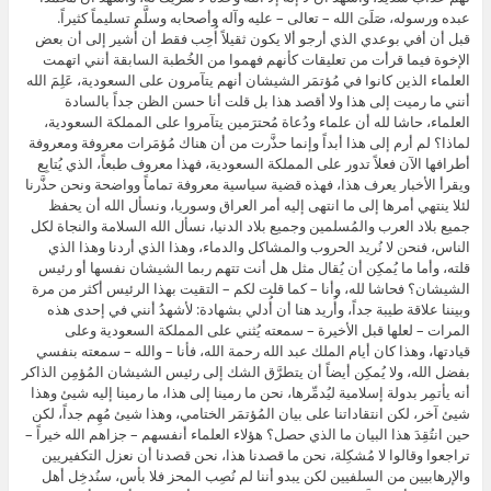
عبده ورسوله، صَلَىَ الله – تعالى – عليه وآله وأصحابه وسلَّم تسليماً كثيراً.
قبل أن أفي بوعدي الذي أرجو ألا يكون ثقيلاً أُحِب فقط أن أُشير إلى أن بعض
الإخوة فيما قرأت من تعليقات كأنهم فهموا من الخُطبة السابقة أنني اتهمت
العلماء الذين كانوا في مُؤتمَر الشيشان أنهم يتآمرون على السعودية، عَلِمَ الله
أنني ما رميت إلى هذا ولا أقصد هذا بل قلت أنا حسن الظن جداً بالسادة
العلماء، حاشا لله أن علماء ودُعاة مُحترَمين يتآمروا على المملكة السعودية،
لماذا؟ لم أرم إلى هذا أبداً وإنما حذَّرت من أن هناك مُؤمَرات معروفة ومعروفة
أطرافها الآن فعلاً تدور على المملكة السعودية، فهذا معروف طبعاً، الذي يُتابِع
ويقرأ الأخبار يعرف هذا، فهذه قضية سياسية معروفة تماماً وواضحة ونحن حذَّرنا
لئلا ينتهي أمرها إلى ما انتهى إليه أمر العراق وسوريا، ونسأل الله أن يحفظ
جميع بلاد العرب والمُسلمين وجميع بلاد الدنيا، نسأل الله السلامة والنجاة لكل
الناس، فنحن لا نُريد الحروب والمشاكل والدماء، وهذا الذي أردنا وهذا الذي
قلته، وأما ما يُمكِن أن يُقال مثل هل أنت تتهم ربما الشيشان نفسها أو رئيس
الشيشان؟ فحاشا لله، وأنا – كما قلت لكم – التقيت بهذا الرئيس أكثر من مرة
وبيننا علاقة طيبة جداً، وأُريد هنا أن أُدلي بشهادة: لأشهدُ أنني في إحدى هذه
المرات – لعلها قبل الأخيرة – سمعته يُثني على المملكة السعودية وعلى
قيادتها، وهذا كان أيام الملك عبد الله رحمة الله، فأنا – والله – سمعته بنفسي
بفضل الله، ولا يُمكِن أيضاً أن يتطرَّق الشك إلى رئيس الشيشان المُؤمِن الذاكر
أنه يأتمِر بدولة إسلامية ليُدمِّرها، نحن ما رمينا إلى هذا، ما رمينا إليه شيئ وهذا
شيئ آخر، لكن انتقاداتنا على بيان المُؤتمَر الختامي، وهذا شيئ مُهِم جداً، لكن
حين انتُقِدَ هذا البيان ما الذي حصل؟ هؤلاء العلماء أنفسهم – جزاهم الله خيراً –
تراجعوا وقالوا لا مُشكِلة، نحن ما قصدنا هذا، نحن قصدنا أن نعزل التكفيريين
والإرهابيين من السلفيين لكن يبدو أننا لم نُصِب المحز فلا بأس، سنُدخِل أهل