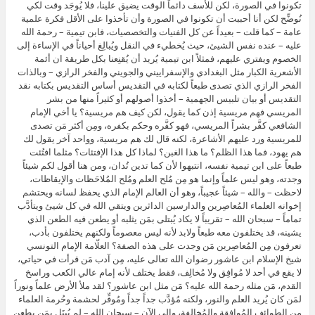
تكونوا في الصورة، لكن للأسف دائماً الوقت يضيق علينا، فلا يُوجَد وقت لكي
نُوضِّح لكن أنا أحببت أن تكونوا في الصورة وأن تأخذوا على الأقل فكرة علمية
عامة – كما قلت – بعيداً عن كل الفنيات والتخصصيات، فابن تيمية – رحمة الله
عليه – عنده نفس الشيئ، حيث يُخطيء في النقل ويُبالِغ أحياناً في الإساءة إلى
الخصوم ويفتري عليهم، فمثلاً ابن تيمية يُريد أن يُقنِعنا بكل طريقة ان أئمة
الأشعرية الكبار مثل البغدادي والإسفراييني والجويني والفخر الرازي – وبالذات
الفخر الرازي الذي تصدى طبعاً لكتابه في التقديس أساس التقديس بكتابه نقد
التقديس أو بيان تلبيس الجهمية – أخذوا أصولهم أو كثيراً منها من بشر
المريسي فهم مريسية إذن كما يقول، لكن كيف هم مريسية؟ يا أخي الإمام
الشافعي كفَّر بشراً المريسي، فهو كفَّره وحكم بكفره، ومِن أكثر مَن تصدى
للمريسية ورد عليهم الأشاعرة، لكنه قال لك هم مريسية، وواحد آخر يقول لك
هم يهود، فما هذا الظلم؟ ما هذا الغبن؟ لماذا كل هذا الإفتئات؟ مثلما افتُئت
طبعاً على ابن تيمية نفسه، انتبهوا لأن كما تدين تُدان، ومن هنا أقول لكم شيئاً
وجدته، وهو ليس علماً وإنما هو مِن مُلح العلم ومُلح المُلاحَظات والإيقاظات،
لاحظت – والله – شيئاً عجيباً، وهو أن العالم الإمام الذي يحفظ لسانه ويحتشم
إخوانه العلماء المُعاصِرين والدارسين الداثرين ويتقي الله في كل شيئ ويتأدَّب
تماماً – سبحان الله – تقريباً لا يكاد يُبتلى بمَن يثلبه أو يطعن فيه الطعن الذي
يشينه، قد يختلفون معه طبعاً ولابد لأنه ليس معصوماً ولكنهم يختلفون بأدب،
تعرفون مِن المُعاصِرين مَن وجدت على هذه الصفة؟ العلّامة الإمام التونسي
شيخ الإسلام ابن عاشور رضوان الله تعالى عليه، مِن آدب مَن قرأت في حياتي،
لا يقع في أحد لا مُوافِق ولا مُخالِف، فقط يختلف لأنه إمام عالي الكعب وراسخ
القدم، مَن مثله رحمة الله عليه؟ مَن مثل ابن عاشور؟ لقد ملأ الأرض علماً ونوراً
لمَن كان يُريد العلم والنور، ولكنه مُؤدَّب جداً جداً ومُوفِّر لحشمة وحُرمة العلماء
مِن الطوائف المُوافِقة والمُخالِفة، وإلى الآن – سبحان الله – لم يُبتَل بمَن يطعن