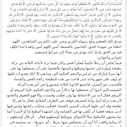
أُمَّةً وَاحِدَةً وَأَنَا رَبُّكُمْ فَاتَّقُونِ ۩ فَتَقَطَّعُوا أَمْرَهُم بَيْنَهُمْ زُبُرًا كُلُّ حِزْبٍ بِمَا لَدَيْهِمْ فَرِحُونَ ۩ فَذَرْهُمْ فِي
غَمْرَتِهِمْ حَتَّى حِينٍ ۩ أَيَحْسَبُونَ أَنَّمَا نُمِدُّهُم بِهِ مِن مَّالٍ وَبَنِينَ ۩ نُسَارِعُ لَهُمْ فِي الْخَيْرَاتِ بَل لّا
يَشْعُرُونَ ۩ إِنَّ الَّذِينَ هُم مِّنْ خَشْيَةِ رَبِّهِم مُّشْفِقُونَ ۩ وَالَّذِينَ هُم بِآيَاتِ رَبِّهِمْ يُؤْمِنُونَ ۩ وَالَّذِينَ هُم
بِرَبِّهِمْ لا يُشْرِكُونَ ۩ وَالَّذِينَ يُؤْتُونَ مَا آتَوا وَّقُلُوبُهُمْ وَجِلَةٌ أَنَّهُمْ إِلَى رَبِّهِمْ رَاجِعُونَ ۩ أُوْلَئِكَ يُسَارِعُونَ
فِي الْخَيْرَاتِ وَهُمْ لَهَا سَابِقُونَ ۩ وَلا نُكَلِّفُ نَفْسًا إِلاَّ وُسْعَهَا وَلَدَيْنَا كِتَابٌ يَنطِقُ بِالْحَقِّ وَهُمْ لا يُظْلَمُونَ
۩ بَلْ قُلُوبُهُمْ فِي غَمْرَةٍ مِّنْ هَذَا وَلَهُمْ أَعْمَالٌ مِن دُونِ ذَلِكَ هُمْ لَهَا عَامِلُونَ ۩ حَتَّى إِذَا أَخَذْنَا مُتْرَفِيهِم
بِالْعَذَابِ إِذَا هُمْ يَجْأَرُونَ ۩ لا تَجْأَرُوا الْيَوْمَ إِنَّكُم مِّنَّا لا تُنصَرُونَ ۩
صدق الله العظيم وبلَّغ رسوله الكريم ونحن على ذلكم من الشاهدين، اللهم
اجعلنا من شهداء الحق، القائمين بالقسط، آمين اللهم آمين واهدنا لما اختُلِفَ
فيه من الحق بإذنك إنك تهدي مَن تشاءُ إلى صراطٍ مُستقيم.
إخواني وأخواتي:
فيما يُحكى أن رجلاً حكيماً مُعمَّراً قضى وكان فيما ترك لأبنائه الثلاثة من تركة
بطيخة مُميَّزة في حجمها وشكلها وحُسنها، فأطبقوا على أن يحتفظوا بها على
أنها ثمرةٌ مُبارَكة من غراس والدهم الحكيم البر، وما هى إلا أيامٌ معدودات لعلها
لم تُوف على شهرٍ واحد حتى فاحت من هذه البطيخة رائحة العفن والفساد
فأفسدت جو المنزل، فاجتمع الإخوة الثلاثة ليشتوِروا في أمرِ هذه التركة
النفيسة التي آثروا أن يحتفظوا بها تذكاراً من والدهم الحكيم، فأما كبيرهم أو
أكبرهم فقال لابد من الاحتفاظ بها وإن تعفَّنت وفسدت وإلا فهو العقوق والجحود
لأن هذه تركة أبينا، وأما أصغرهم فوقف في الطرف المُقابِل فقال ما هى إلا
بطيخة وقد أتى عليها الزمان اليسير بالفساد فتعفَّنت وخبُثَت رائحتها وليس فيها
أدنى منفعة فعلينا أن نُلقي بها في القمامة وإن اشتهينا البطيخ لنا أو لأسرنا أتينا
بما نشتهي فالبطيخ يملأ الأسواق، وتوسَّط أوسطهم فقال – أي قال أوسطهم –
أنا بينكما واقف، أنا أرى أن نستخلص منها بذرها – أي بذورها – ثم نستنبته في