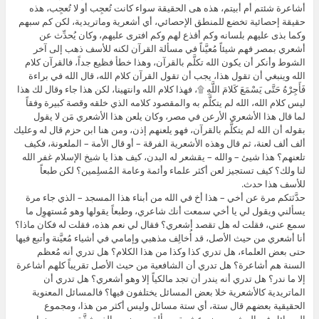
أشاعرة شئتم أم أبيتم، هذه هى الحقيقة سواء كانت تُعجِب أو لا تُعجِب، هذه
حقيقة إحصائية تخضع للمنطق الإحصائي، أي أشعرية وماتريدية، لكن كم سبهم
وكما بذى عليهم بلسانه وكم أقذع لهم وكم افترى عليهم، وكان يُحدِّث عن
أشعري بمصر فهم شيئاً مُعيَّناً في مسألة القرآن لكنه للأسف ذهب إلى آخر
الشوط وأنكر أن يكون الله تكلَّم بالقرآن، وهذا خطأ فظيع جداً، فالقرآن كلام
الله وينبغي أن تقول هذا، يجب أن تقول القرآن كلام الله، قال الله في براءة
فَأَجِرْهُ حَتَّى يَسْمَعَ كَلامَ اللَّهِ ۩، فهذا كلام الله وانتهينا، لكن هذا جاء وقال لك هذا
ليس كلام الله، الله لم يتكلَّم به والمقصود كلامه الذي خلقه وقصة كبيرة وفقاً
لما قال هذا الأشعري الأرعن في مصر، وكان يلعن هذا الأشعري مَن لا يقول
بقوله أن الله لم يتكلَّم بالقرآن، فهو يلعنهم إذن، ومن هنا ابن حزم قال له وعليك
ألف ألف لعنة، ثم قال وهذه الأشعرية الفرقة – أو قال الأمة – الملعونة، فكيف
تلعنهم؟ هذا شيئ – والله – يقشعر له البدن، كيف هذا يا شيخ الإسلام غفر الله
لنا ولك؟ كيف تستجيز لعن أكثر علماء وأئمة وعامة المُسلِمين؟ لكن طبعاً
للأسف هذا حدث.
حدَّثتكم مرة عن أخي – هذا أخ في الله من أبناء هذا المسجد – الذي جاء مرة
يسألني ويقول لي يا أخي سمعت أنك شاعري، وطبعاً يقولها وهو مُستهوِل ما
سمع عني، فقلت له هل تقصد أشعري؟ فقال لي نعم هذه، فقلت له فكان ماذا؟
أنا أشعري من حيث الأصل، قد أُخالِف مذهبي وإمامي في أشياء مُعيَّنة وأتبع فيها
حتى بعض العلماء، هل تدري كذا وكذا من هذا الكلام؟ هل تدري أنه مُعظم
السنة هم أشاعرة؟ هل تدري أن الشافعية من حيث الأصل تقريباً كلهم أشاعرة
إلا ما ندر؟ هل تدري أنه يندر أن تجد مالكياً إلا وهو أشعري؟ هل تدري أن
الماتريدية كالأشعرية خلا بعض المسائل يختلفون فيها؟ فالمسائل المعنوية
الحقيقية بعضهم قال ستة، أي ستة مسائل وليس أكثر من هذا، ومجموع
المسائل في المشهور بضع عشرة مسألة، وبعضهم بالغ وشقَّق من بعضها