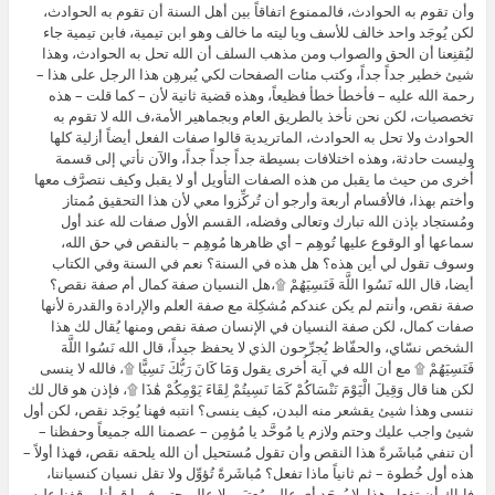
وأن تقوم به الحوادث، فالممنوع اتفاقاً بين أهل السنة أن تقوم به الحوادث،
لكن يُوجَد واحد خالف للأسف ويا ليته ما خالف وهو ابن تيمية، فابن تيمية جاء
ليُقنِعنا أن الحق والصواب ومن مذهب السلف أن الله تحل به الحوادث، وهذا
شيئ خطير جداً جداً، وكتب مئات الصفحات لكي يُبرهِن هذا الرجل على هذا –
رحمة الله عليه – فأخطأ خطأ فظيعاً، وهذه قضية ثانية لأن – كما قلت – هذه
تخصصيات، لكن نحن نأخذ بالطريق العام وبجماهير الأمة،ف الله لا تقوم به
الحوادث ولا تحل به الحوادث، الماتريدية قالوا صفات الفعل أيضاً أزلية كلها
وليست حادثة، وهذه اختلافات بسيطة جداً جداً جداً، والآن نأتي إلى قسمة
أُخرى من حيث ما يقبل من هذه الصفات التأويل أو لا يقبل وكيف نتصرَّف معها
وأختم بهذا، فالأقسام أربعة وأرجو أن تُركِّزوا معي لأن هذا التحقيق مُمتاز
ومُستجاد بإذن الله تبارك وتعالى وفضله، القسم الأول صفات لله عند أول
سماعها أو الوقوع عليها تُوهِم – أي ظاهرها مُوهِم – بالنقص في حق الله،
وسوف تقول لي أين هذه؟ هل هذه في السنة؟ نعم في السنة وفي الكتاب
أيضا، قال الله نَسُوا اللَّهَ فَنَسِيَهُمْ ۩،هل النسيان صفة كمال أم صفة نقص؟
صفة نقص، وأنتم لم يكن عندكم مُشكِلة مع صفة العلم والإرادة والقدرة لأنها
صفات كمال، لكن صفة النسيان في الإنسان صفة نقص ومنها يُقال لك هذا
الشخص نسّاي، والحفّاظ يُجرِّحون الذي لا يحفظ جيداً، قال الله نَسُوا اللَّهَ
فَنَسِيَهُمْ ۩ مع أن الله في آية أُخرى يقول وَمَا كَانَ رَبُّكَ نَسِيًّا ۩، فالله لا ينسى
لكن هنا قال وَقِيلَ الْيَوْمَ نَنْسَاكُمْ كَمَا نَسِيتُمْ لِقَاءَ يَوْمِكُمْ هَٰذَا ۩، فإذن هو قال لك
ننسى وهذا شيئ يقشعر منه البدن، كيف ينسى؟ انتبه فهنا يُوجَد نقص، لكن أول
شيئ واجب عليك وحتم ولازم يا مُوحَّد يا مُؤمِن – عصمنا الله جميعاً وحفظنا –
أن تنفي مُباشَرةً هذا النقص وأن تقول مُستحيل أن الله يلحقه نقص، فهذا أولاً –
هذه أول خُطوة – ثم ثانياً ماذا تفعل؟ مُباشَرةً تُؤوِّل ولا تقل نسيان كنسياننا،
فإياك أن تفعل هذا، لا يُوجَد أي عالم مُعتبَر ولا عالم حتى فيما قرأنا ووقفنا عليه