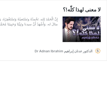
لا معنى لهذا كلّه!؟
إِنَّ الْحَمْدَ لِلهِ، نَحْمدُهُ ونَسْتَعينُهُ وَنَسْتَغْفِرُهُ
مثالَ له، وَأَشْهَدُ أَنَّ سيدنا ونَبِيَّنَا وَحَبِيبَنَا 
الدكتور عدنان إبراهيم Dr Adnan Ibrahim