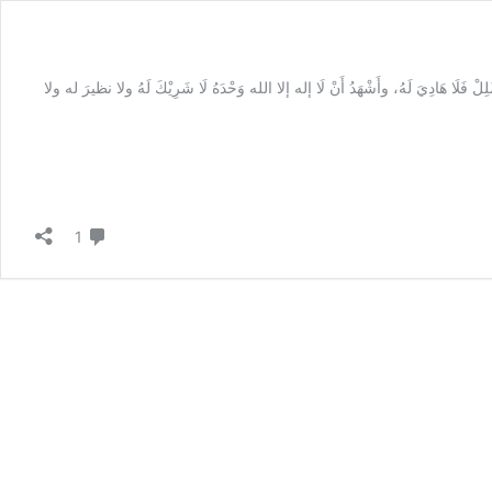
يُضْلِلْ فَلَا هَادِيَ لَهُ، وأَشْهَدُ أَنْ لَا إله إلا الله وَحْدَهُ لَا شَرِيْكَ لَهُ ولا نظيرَ له ولا
تعليق واحد
1